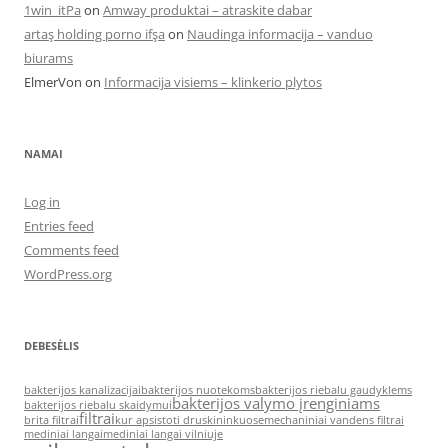
1win_itPa
on
Amway produktai – atraskite dabar
artaş holding porno ifşa
on
Naudinga informacija – vanduo
biurams
ElmerVon
on
Informacija visiems – klinkerio plytos
NAMAI
Log in
Entries feed
Comments feed
WordPress.org
DEBESĖLIS
bakterijos kanalizacijai
bakterijos nuotekoms
bakterijos riebalu gaudyklems
bakterijos valymo įrenginiams
bakterijos riebalu skaidymui
filtrai
brita filtrai
kur apsistoti druskininkuose
mechaniniai vandens filtrai
mediniai langai
mediniai langai vilniuje