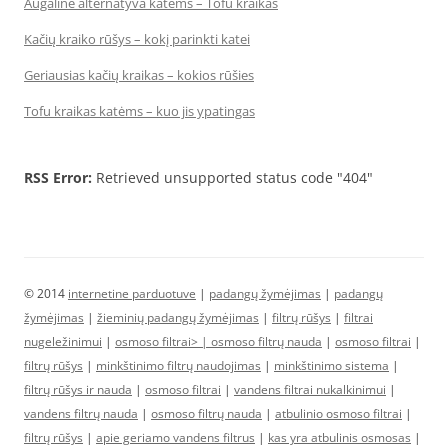
Augalinė alternatyva katėms – Tofu kraikas
Kačių kraiko rūšys – kokį parinkti katei
Geriausias kačių kraikas – kokios rūšies
Tofu kraikas katėms – kuo jis ypatingas
RSS Error:
Retrieved unsupported status code "404"
© 2014
internetine parduotuve
|
padangų žymėjimas
|
padangų
žymėjimas
|
žieminių padangų žymėjimas
|
filtrų rūšys
|
filtrai
nugeležinimui
|
osmoso filtrai> |
osmoso filtrų nauda
|
osmoso filtrai
|
filtrų rūšys
|
minkštinimo filtrų naudojimas
|
minkštinimo sistema
|
filtrų rūšys ir nauda
|
osmoso filtrai
|
vandens filtrai nukalkinimui
|
vandens filtrų nauda
|
osmoso filtrų nauda
|
atbulinio osmoso filtrai
|
filtrų rūšys
|
apie geriamo vandens filtrus
|
kas yra atbulinis osmosas
|