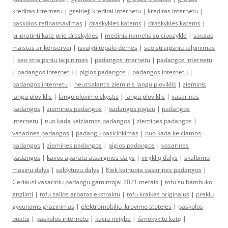
kreditas internetu
|
greitieji kreditai internetu
|
kreditas internetu
|
paskolos refinansavimas
|
draskykles katems
|
draskykles katems
|
pripratinti kate prie draskykles
|
medinis namelis su ciuozykla
|
sausas
maistas ar konservai
|
isvalyti tepalo demes
|
seo straipsniu talpinimas
|
seo straipsniu talpinimas
|
padangos internetu
|
padangos internetu
|
padangos internetu
|
pigios padangos
|
padangos internetu
|
padangos internetu
|
neuzsalantis zieminis langu ploviklis
|
zieminis
langu ploviklis
|
langu plovimo skystis
|
langu ploviklis
|
vasarines
padangos
|
ziemines padangos
|
padangos pigiau
|
padangos
internetu
|
nuo kada keiciamos padangos
|
ziemines padangos
|
vasarines padangos
|
padangu pasirinkimas
|
nuo kada keiciamos
padangos
|
ziemines padangos
|
pigios padangos
|
vasarines
padangos
|
kavos aparatu atsargines dalys
|
viryklių dalys
|
skalbimo
masinu dalys
|
saldytuvu dalys
|
Kiek kainuoja vasarines padangos
|
Geriausi vasariniu padangu gamintojai 2021 metais
|
tofu su bambuko
anglimi
|
tofu zalios arbatos ekstraktu
|
tofu kraikas originalus
|
prekiu
gyvunams grazinimas
|
elektromobiliu ikrovimo stoteles
|
paskolos
bustui
|
paskolos internetu
|
kaciu mityba
|
išmokykite katę
|