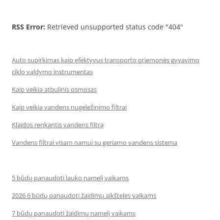
RSS Error:
Retrieved unsupported status code "404"
Auto supirkimas kaip efektyvus transporto priemonės gyvavimo
ciklo valdymo instrumentas
Kaip veikia atbulinis osmosas
Kaip veikia vandens nugeležinimo filtrai
Klaidos renkantis vandens filtrą
Vandens filtrai visam namui su geriamo vandens sistema
5 būdų panaudoti lauko namelį vaikams
2026 6 būdų panaudoti žaidimų aikšteles vaikams
7 būdų panaudoti žaidimų namelį vaikams