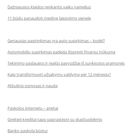
Dažniausios klaidos renkantis vaikų namelius
11 būdų panaudoti medinę laipiojimo sienelę
Geriausias pasirinkimas yra auto supirkimas – kodėl?
Automobilių supirkimas padeda išspręsti finansų trūkumą
Tekinimo paslaugos ir realūs pavyzdžiai iš sunkiosios pramonės
Kaip transformuoti užsakymų valdymą per 12 mėnesių?
Atbulinis osmosas ir nauda
Paskolos internetu – greitai
Greitieji kreditai tapo paprastesni su skaičiuoklėmis
Banko paskola būstui