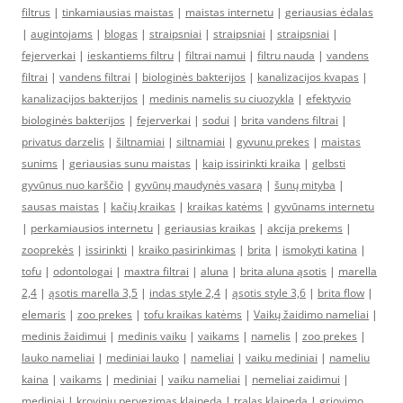
filtrus
|
tinkamiausias maistas
|
maistas internetu
|
geriausias ėdalas
|
augintojams
|
blogas
|
straipsniai
|
straipsniai
|
straipsniai
|
fejerverkai
|
ieskantiems filtru
|
filtrai namui
|
filtru nauda
|
vandens
filtrai
|
vandens filtrai
|
biologinės bakterijos
|
kanalizacijos kvapas
|
kanalizacijos bakterijos
|
medinis namelis su ciuozykla
|
efektyvio
biologinės bakterijos
|
fejerverkai
|
sodui
|
brita vandens filtrai
|
privatus darzelis
|
šiltnamiai
|
siltnamiai
|
gyvunu prekes
|
maistas
sunims
|
geriausias sunu maistas
|
kaip issirinkti kraika
|
gelbsti
gyvūnus nuo karščio
|
gyvūnų maudynės vasarą
|
šunų mityba
|
sausas maistas
|
kačių kraikas
|
kraikas katėms
|
gyvūnams internetu
|
perkamiausios internetu
|
geriausias kraikas
|
akcija prekems
|
zooprekės
|
issirinkti
|
kraiko pasirinkimas
|
brita
|
ismokyti katina
|
tofu
|
odontologai
|
maxtra filtrai
|
aluna
|
brita aluna ąsotis
|
marella
2,4
|
ąsotis marella 3,5
|
indas style 2,4
|
ąsotis style 3,6
|
brita flow
|
elemaris
|
zoo prekes
|
tofu kraikas katėms
|
Vaikų žaidimo nameliai
|
medinis žaidimui
|
medinis vaiku
|
vaikams
|
namelis
|
zoo prekes
|
lauko nameliai
|
mediniai lauko
|
nameliai
|
vaiku mediniai
|
nameliu
kaina
|
vaikams
|
mediniai
|
vaiku nameliai
|
nemeliai zaidimui
|
mediniai
|
kroviniu pervezimas klaipeda
|
tralas klaipeda
|
griovimo