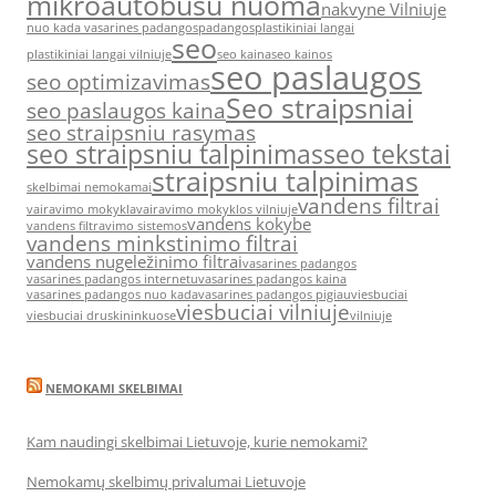
mikroautobusu nuoma
nakvyne Vilniuje
nuo kada vasarines padangos
padangos
plastikiniai langai
seo
plastikiniai langai vilniuje
seo kaina
seo kainos
seo paslaugos
seo optimizavimas
Seo straipsniai
seo paslaugos kaina
seo straipsniu rasymas
seo straipsniu talpinimas
seo tekstai
straipsniu talpinimas
skelbimai nemokamai
vandens filtrai
vairavimo mokykla
vairavimo mokyklos vilniuje
vandens kokybe
vandens filtravimo sistemos
vandens minkstinimo filtrai
vandens nugeležinimo filtrai
vasarines padangos
vasarines padangos internetu
vasarines padangos kaina
vasarines padangos nuo kada
vasarines padangos pigiau
viesbuciai
viesbuciai vilniuje
viesbuciai druskininkuose
vilniuje
NEMOKAMI SKELBIMAI
Kam naudingi skelbimai Lietuvoje, kurie nemokami?
Nemokamų skelbimų privalumai Lietuvoje