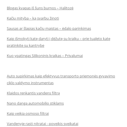
Blogas kvapas iš šuns burnos – Halitozė
Kačių mityba – ką svarbu žinoti
Sausas ar šlapias kačių maistas – ėdalo parinkimas
Kaip išmokyti katę daryti į dėžutę su kraiku – prie tualeto katę
pratinkite su kantrybe
Kuo ypatingas Silikoninis kraikas – Privalumai
Auto supirkimas kaip efektyvus transporto priemonės gyvavimo
ciklo valdymo instrumentas
Klaidos renkantis vandens filtrą
Nano danga automobilio stiklams
Kaip veikia osmoso filtrai
Vandenyje rasti nitratai - poveikis sveikatai