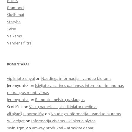
Poilsis
Pramonei
Skelbimai
Statyba
Teisė
Vaikams
Vandens filtrai
KOMENTARAI
vip kripto sinyal
on
Naudinga informacija – vanduo biurams
Jeremyunisk
on
Įsigijote vasarines padangas internetu – įmanomas
nebrangus montavimas
Jeremyunisk
on
Remonto meistrų paslaugos
ScottSok
on
Vaikų nameliai – plastikiniai ar mediniai
ali ağaoğlu porno ifşa
on
Naudinga informacija – vanduo biurams
Willardget
on
Informacija visiems – klinkerio plytos
1win_tqmi
on
Amway produktai – atraskite dabar