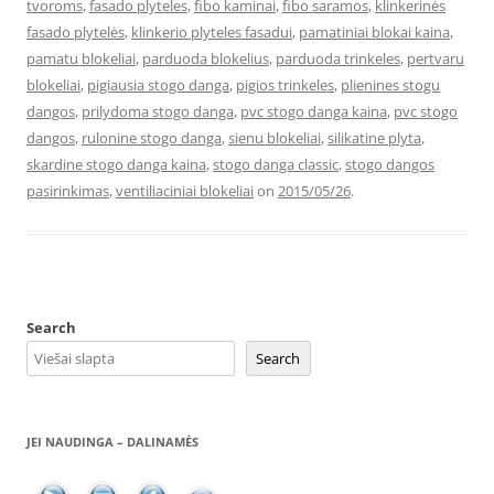
tvoroms
,
fasado plyteles
,
fibo kaminai
,
fibo saramos
,
klinkerinės
fasado plytelės
,
klinkerio plyteles fasadui
,
pamatiniai blokai kaina
,
pamatu blokeliai
,
parduoda blokelius
,
parduoda trinkeles
,
pertvaru
blokeliai
,
pigiausia stogo danga
,
pigios trinkeles
,
plienines stogu
dangos
,
prilydoma stogo danga
,
pvc stogo danga kaina
,
pvc stogo
dangos
,
rulonine stogo danga
,
sienu blokeliai
,
silikatine plyta
,
skardine stogo danga kaina
,
stogo danga classic
,
stogo dangos
pasirinkimas
,
ventiliaciniai blokeliai
on
2015/05/26
.
Search
Search
JEI NAUDINGA – DALINAMĖS