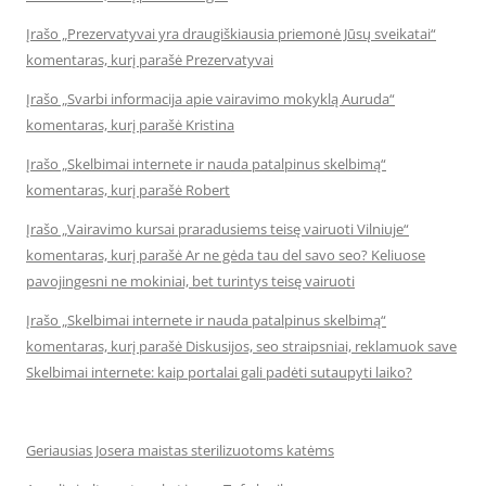
Įrašo „Prezervatyvai yra draugiškiausia priemonė Jūsų sveikatai“
komentaras, kurį parašė Prezervatyvai
Įrašo „Svarbi informacija apie vairavimo mokyklą Auruda“
komentaras, kurį parašė Kristina
Įrašo „Skelbimai internete ir nauda patalpinus skelbimą“
komentaras, kurį parašė Robert
Įrašo „Vairavimo kursai praradusiems teisę vairuoti Vilniuje“
komentaras, kurį parašė Ar ne gėda tau del savo seo? Keliuose
pavojingesni ne mokiniai, bet turintys teisę vairuoti
Įrašo „Skelbimai internete ir nauda patalpinus skelbimą“
komentaras, kurį parašė Diskusijos, seo straipsniai, reklamuok save
Skelbimai internete: kaip portalai gali padėti sutaupyti laiko?
Geriausias Josera maistas sterilizuotoms katėms