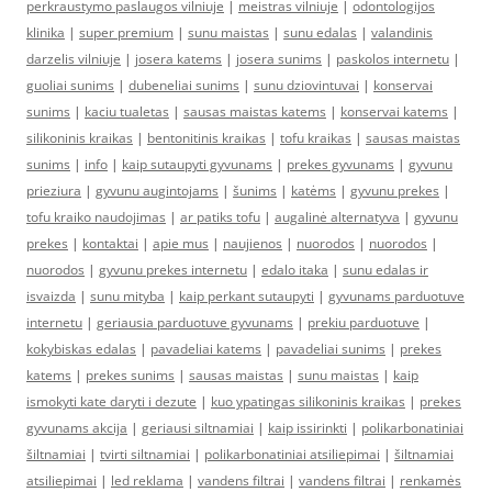
perkraustymo paslaugos vilniuje
|
meistras vilniuje
|
odontologijos
klinika
|
super premium
|
sunu maistas
|
sunu edalas
|
valandinis
darzelis vilniuje
|
josera katems
|
josera sunims
|
paskolos internetu
|
guoliai sunims
|
dubeneliai sunims
|
sunu dziovintuvai
|
konservai
sunims
|
kaciu tualetas
|
sausas maistas katems
|
konservai katems
|
silikoninis kraikas
|
bentonitinis kraikas
|
tofu kraikas
|
sausas maistas
sunims
|
info
|
kaip sutaupyti gyvunams
|
prekes gyvunams
|
gyvunu
prieziura
|
gyvunu augintojams
|
šunims
|
katėms
|
gyvunu prekes
|
tofu kraiko naudojimas
|
ar patiks tofu
|
augalinė alternatyva
|
gyvunu
prekes
|
kontaktai
|
apie mus
|
naujienos
|
nuorodos
|
nuorodos
|
nuorodos
|
gyvunu prekes internetu
|
edalo itaka
|
sunu edalas ir
isvaizda
|
sunu mityba
|
kaip perkant sutaupyti
|
gyvunams parduotuve
internetu
|
geriausia parduotuve gyvunams
|
prekiu parduotuve
|
kokybiskas edalas
|
pavadeliai katems
|
pavadeliai sunims
|
prekes
katems
|
prekes sunims
|
sausas maistas
|
sunu maistas
|
kaip
ismokyti kate daryti i dezute
|
kuo ypatingas silikoninis kraikas
|
prekes
gyvunams akcija
|
geriausi siltnamiai
|
kaip issirinkti
|
polikarbonatiniai
šiltnamiai
|
tvirti siltnamiai
|
polikarbonatiniai atsiliepimai
|
šiltnamiai
atsiliepimai
|
led reklama
|
vandens filtrai
|
vandens filtrai
|
renkamės