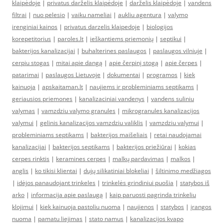
klaipėdoje
|
privatus darželis klaipėdoje
|
darželis klaipėdoje
|
vandens
filtrai
|
nuo pelesio
|
vaiku nameliai
|
aukliu agentura
|
valymo
irenginiai kainos
|
privatus darzelis klaipedoje
|
biologijos
korepetitorius
|
paroles.lt
|
ieškantiems priemonių
|
septikui
|
bakterijos kanalizacijai
|
buhalterines paslaugos
|
paslaugos vilniuje
|
cerpiu stogas
|
mitai apie dangą
|
apie čerpinį stogą
|
apie čerpes
|
patarimai
|
paslaugos Lietuvoje
|
dokumentai
|
programos
|
kiek
kainuoja
|
apskaitaman.lt
|
naujiems ir probleminiams septikams
|
geriausios priemones
|
kanalizaciniai vandenys
|
vandens suliniu
valymas
|
vamzdziu valymo granules
|
mikrogranules kanalizacijos
valymui
|
gelinis kanalizacijos vamzdziu valiklis
|
vamzdziu valymui
|
probleminiams septikams
|
bakterijos maišeliais
|
retai naudojamai
kanalizacijai
|
bakterijos septikams
|
bakterijos priežiūrai
|
kokias
cerpes rinktis
|
keramines cerpes
|
malkų pardavimas
|
malkos
|
anglis
|
ko tikisi klientai
|
dujų silikatiniai blokeliai
|
šiltinimo medžiagos
|
idėjos panaudojant trinkeles
|
trinkelės grindiniui puošia
|
statybos iš
arko
|
informacija apie paslaugą
|
kaip paruosti pagrinda trinkeliu
klojimui
|
kiek kainuoja pastoliu nuoma
|
naujienos
|
statybos
|
įrangos
nuoma
|
pamatu liejimas
|
stato namus
|
kanalizacijos kvapo