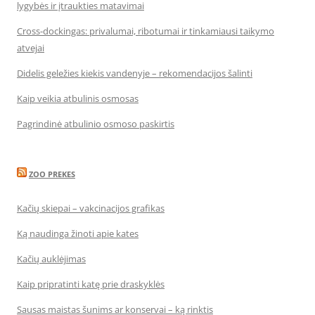
lygybės ir įtraukties matavimai
Cross-dockingas: privalumai, ribotumai ir tinkamiausi taikymo
atvejai
Didelis geležies kiekis vandenyje – rekomendacijos šalinti
Kaip veikia atbulinis osmosas
Pagrindinė atbulinio osmoso paskirtis
ZOO PREKES
Kačių skiepai – vakcinacijos grafikas
Ką naudinga žinoti apie kates
Kačių auklėjimas
Kaip pripratinti katę prie draskyklės
Sausas maistas šunims ar konservai – ką rinktis