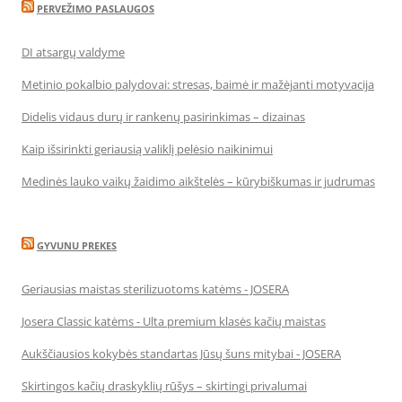
PERVEŽIMO PASLAUGOS
DI atsargų valdyme
Metinio pokalbio palydovai: stresas, baimė ir mažėjanti motyvacija
Didelis vidaus durų ir rankenų pasirinkimas – dizainas
Kaip išsirinkti geriausią valiklį pelėsio naikinimui
Medinės lauko vaikų žaidimo aikštelės – kūrybiškumas ir judrumas
GYVUNU PREKES
Geriausias maistas sterilizuotoms katėms - JOSERA
Josera Classic katėms - Ulta premium klasės kačių maistas
Aukščiausios kokybės standartas Jūsų šuns mitybai - JOSERA
Skirtingos kačių draskyklių rūšys – skirtingi privalumai