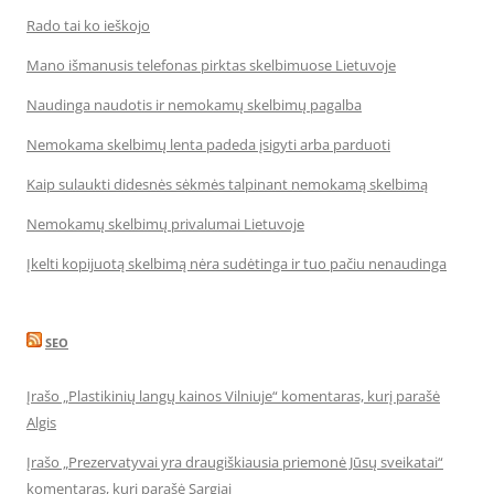
Rado tai ko ieškojo
Mano išmanusis telefonas pirktas skelbimuose Lietuvoje
Naudinga naudotis ir nemokamų skelbimų pagalba
Nemokama skelbimų lenta padeda įsigyti arba parduoti
Kaip sulaukti didesnės sėkmės talpinant nemokamą skelbimą
Nemokamų skelbimų privalumai Lietuvoje
Įkelti kopijuotą skelbimą nėra sudėtinga ir tuo pačiu nenaudinga
SEO
Įrašo „Plastikinių langų kainos Vilniuje“ komentaras, kurį parašė
Algis
Įrašo „Prezervatyvai yra draugiškiausia priemonė Jūsų sveikatai“
komentaras, kurį parašė Sargiai