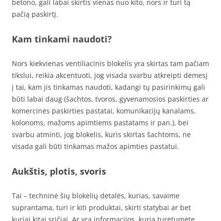
betono, gali labai skirtis vienas nuo kito, nors ir turi tą
pačią paskirtį.
Kam tinkami naudoti?
Nors kiekvienas ventiliacinis blokelis yra skirtas tam pačiam
tikslui, reikia akcentuoti, jog visada svarbu atkreipti dėmesį
į tai, kam jis tinkamas naudoti, kadangi tų pasirinkimų gali
būti labai daug (šachtos, tvoros, gyvenamosios paskirties ar
komercinės paskirties pastatai, komunikacijų kanalams,
kolonoms, mažoms apimtiems pastatams ir pan.), bei
svarbu atminti, jog blokelis, kuris skirtas šachtoms, ne
visada gali būti tinkamas mažos apimties pastatui.
Aukštis, plotis, svoris
Tai – techninė šių blokelių detalės, kurias, savaime
suprantama, turi ir kiti produktai, skirti statybai ar bet
kuriai kitai sričiai. Ar yra informacijos, kurią turėtumėte