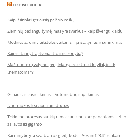
LEKTUVU BILIETAI
Kaip išsirinkti geriausią pelėsio valiklį
Žieminių padangų žymėjimas yra svarbus – kaip išvengti klaidų
Medinės žaidimų aikštelės vaikams – pristatymas ir surinkimas
Kaip sutaupyti aptveriant kaimo sodybą?
Maži nuotekų valymo įrenginiai gali veikti ne tik tyliai, bet ir
„nematomai‘‘?
Geriausias pasirinkimas – Automobilių supirkimas
Nuotraukos ir spauda ant drobės
Tekinimo procesas sunkiųjų mechanizmų komponentams – Nuo
žaliavos iki giganto
Kai ramybė yra svarbiau už greitį, kodėl „Vezam123.lt“ renkasi