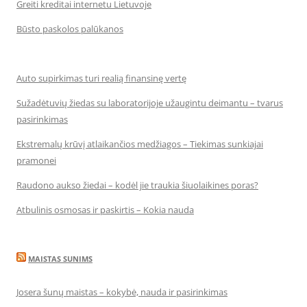
Greiti kreditai internetu Lietuvoje
Būsto paskolos palūkanos
Auto supirkimas turi realią finansinę vertę
Sužadėtuvių žiedas su laboratorijoje užaugintu deimantu – tvarus
pasirinkimas
Ekstremalų krūvį atlaikančios medžiagos – Tiekimas sunkiajai
pramonei
Raudono aukso žiedai – kodėl jie traukia šiuolaikines poras?
Atbulinis osmosas ir paskirtis – Kokia nauda
MAISTAS SUNIMS
Josera šunų maistas – kokybė, nauda ir pasirinkimas