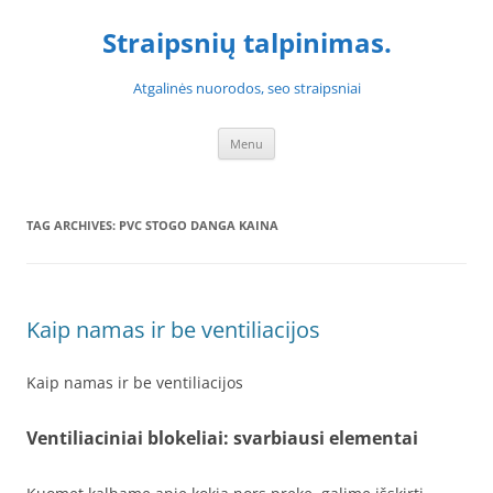
Skip
to
Straipsnių talpinimas.
content
Atgalinės nuorodos, seo straipsniai
Menu
TAG ARCHIVES:
PVC STOGO DANGA KAINA
Kaip namas ir be ventiliacijos
Kaip namas ir be ventiliacijos
Ventiliaciniai blokeliai: svarbiausi elementai