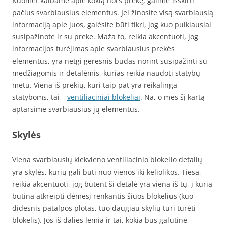
Kuomet kalbame apie kokią nors prekę, galime išskirti
pačius svarbiausius elementus. Jei žinosite visą svarbiausią
informaciją apie juos, galėsite būti tikri, jog kuo puikiausiai
susipažinote ir su preke. Maža to, reikia akcentuoti, jog
informacijos turėjimas apie svarbiausius prekės
elementus, yra netgi geresnis būdas norint susipažinti su
medžiagomis ir detalėmis, kurias reikia naudoti statybų
metu. Viena iš prekių, kuri taip pat yra reikalinga
statyboms, tai –
ventiliaciniai blokeliai
. Na, o mes šį kartą
aptarsime svarbiausius jų elementus.
Skylės
Viena svarbiausių kiekvieno ventiliacinio blokelio detalių
yra skylės, kurių gali būti nuo vienos iki keliolikos. Tiesa,
reikia akcentuoti, jog būtent ši detalė yra viena iš tų, į kurią
būtina atkreipti dėmesį renkantis šiuos blokelius (kuo
didesnis patalpos plotas, tuo daugiau skylių turi turėti
blokelis). Jos iš dalies lemia ir tai, kokia bus galutinė