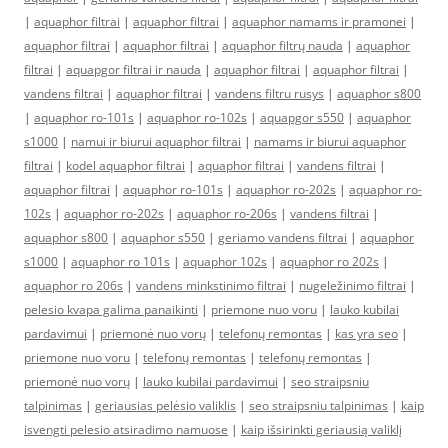
|
aquaphor filtrai
|
aquaphor filtrai
|
aquaphor namams ir pramonei
|
aquaphor filtrai
|
aquaphor filtrai
|
aquaphor filtrų nauda
|
aquaphor
filtrai
|
aquapgor filtrai ir nauda
|
aquaphor filtrai
|
aquaphor filtrai
|
vandens filtrai
|
aquaphor filtrai
|
vandens filtru rusys
|
aquaphor s800
|
aquaphor ro-101s
|
aquaphor ro-102s
|
aquapgor s550
|
aquaphor
s1000
|
namui ir biurui aquaphor filtrai
|
namams ir biurui aquaphor
filtrai
|
kodel aquaphor filtrai
|
aquaphor filtrai
|
vandens filtrai
|
aquaphor filtrai
|
aquaphor ro-101s
|
aquaphor ro-202s
|
aquaphor ro-
102s
|
aquaphor ro-202s
|
aquaphor ro-206s
|
vandens filtrai
|
aquaphor s800
|
aquaphor s550
|
geriamo vandens filtrai
|
aquaphor
s1000
|
aquaphor ro 101s
|
aquaphor 102s
|
aquaphor ro 202s
|
aquaphor ro 206s
|
vandens minkstinimo filtrai
|
nugeležinimo filtrai
|
pelesio kvapa galima panaikinti
|
priemone nuo voru
|
lauko kubilai
pardavimui
|
priemonė nuo vorų
|
telefonų remontas
|
kas yra seo
|
priemone nuo voru
|
telefonų remontas
|
telefonų remontas
|
priemonė nuo vorų
|
lauko kubilai pardavimui
|
seo straipsniu
talpinimas
|
geriausias pelėsio valiklis
|
seo straipsniu talpinimas
|
kaip
isvengti pelesio atsiradimo namuose
|
kaip išsirinkti geriausią valiklį