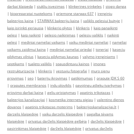
darbai klaipeda
|
siukliu isvezimas
|
klinkerines trinkeles
|
stogo danga
|
biopreparatai nuotekoms
|
priemone starwax 637
|
irenginiu
bakterijos kaina
|
STARWAX bakteriju kaina
|
valiklis pelesiui buityje
|
kaip isirinkti geriausia
|
klinkerio plytos
|
klinkeris
|
kaip panaikinti
pelesi
|
kaip naikinti
|
pelesio naikinimas
|
pelesių valiklis
|
naikinti
pelesi
|
mediniai nameliai vaikams
|
vaiku mediniai nameliai
|
nameliai
vaikams zaidimui kaina
|
mediniai nameliai priedai
|
toneriai
|
kaseciu
pildymas vilnius
|
kaseciu pildymas kaunas
|
valymo įrenginiams
|
septikams
|
tualeto valiklis
|
spausdintuvu kainos
|
imones
restrukturizacija
|
klinkeris
|
vestuviu fotografai
|
muro sienu
griovimas
|
seo
|
bateriju ikrovimas
|
patikimumas
|
orapute JDK S 60
|
oraputes membranos
|
indu ploviklis
|
pavojingu atlieku tvarkymas
|
griovimo darbai kaina
|
geliu pristatymas
|
apatinis trikotazas
|
bakterijos kanalizacijai
|
kosmetika internetu pigiau
|
valentino dienos
dovanos
|
apatinis trikotazas moterims
|
bakterijoskanalizacijai.lt
|
darzelis klaipedoje
|
vaiku darzelis klaipedoje
|
pagalba tėvams
klaipėdoje
|
privatus darželis klaipėdoje gelbėja
|
darželis klaipėdoje
|
pasirinkimas klaipėdoje
|
darželis klaipėdoje
|
privatus darželis