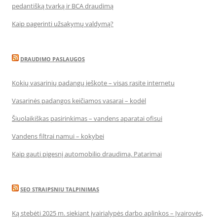
pedantišką tvarką ir BCA draudimą
Kaip pagerinti užsakymų valdymą?
DRAUDIMO PASLAUGOS
Kokių vasarinių padangų ieškote – visas rasite internetu
Vasarinės padangos keičiamos vasarai – kodėl
Šiuolaikiškas pasirinkimas – vandens aparatai ofisui
Vandens filtrai namui – kokybei
Kaip gauti pigesnį automobilio draudimą. Patarimai
SEO STRAIPSNIU TALPINIMAS
Ką stebėti 2025 m. siekiant įvairialypės darbo aplinkos – Įvairovės,