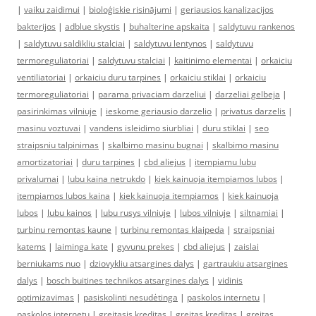
|
vaiku zaidimui
|
bioloģiskie risinājumi
|
geriausios kanalizacijos
bakterijos
|
adblue skystis
|
buhalterine apskaita
|
saldytuvu rankenos
|
saldytuvu saldikliu stalciai
|
saldytuvu lentynos
|
saldytuvu
termoreguliatoriai
|
saldytuvu stalciai
|
kaitinimo elementai
|
orkaiciu
ventiliatoriai
|
orkaiciu duru tarpines
|
orkaiciu stiklai
|
orkaiciu
termoreguliatoriai
|
parama privaciam darzeliui
|
darzeliai gelbeja
|
pasirinkimas vilniuje
|
ieskome geriausio darzelio
|
privatus darzelis
|
masinu voztuvai
|
vandens isleidimo siurbliai
|
duru stiklai
|
seo
straipsniu talpinimas
|
skalbimo masinu bugnai
|
skalbimo masinu
amortizatoriai
|
duru tarpines
|
cbd aliejus
|
itempiamu lubu
privalumai
|
lubu kaina netrukdo
|
kiek kainuoja itempiamos lubos
|
itempiamos lubos kaina
|
kiek kainuoja itempiamos
|
kiek kainuoja
lubos
|
lubu kainos
|
lubu rusys vilniuje
|
lubos vilniuje
|
siltnamiai
|
turbinu remontas kaune
|
turbinu remontas klaipeda
|
straipsniai
katems
|
laiminga kate
|
gyvunu prekes
|
cbd aliejus
|
zaislai
berniukams nuo
|
dziovykliu atsargines dalys
|
gartraukiu atsargines
dalys
|
bosch buitines technikos atsargines dalys
|
vidinis
optimizavimas
|
pasiskolinti nesudėtinga
|
paskolos internetu
|
paskolos internetu
|
greitasis kreditas
|
greitas kreditas
|
greitas