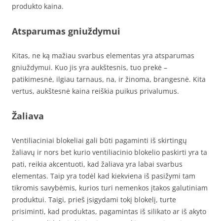
produkto kaina.
Atsparumas gniuždymui
Kitas, ne ką mažiau svarbus elementas yra atsparumas
gniuždymui. Kuo jis yra aukštesnis, tuo prekė –
patikimesnė, ilgiau tarnaus, na, ir žinoma, brangesnė. Kita
vertus, aukštesnė kaina reiškia puikus privalumus.
Žaliava
Ventiliaciniai blokeliai gali būti pagaminti iš skirtingų
žaliavų ir nors bet kurio ventiliacinio blokelio paskirti yra ta
pati, reikia akcentuoti, kad žaliava yra labai svarbus
elementas. Taip yra todėl kad kiekviena iš pasižymi tam
tikromis savybėmis, kurios turi nemenkos įtakos galutiniam
produktui. Taigi, prieš įsigydami tokį blokelį, turte
prisiminti, kad produktas, pagamintas iš silikato ar iš akyto