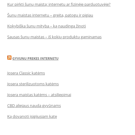
Kur pirkti šunų maistą: internetu ar fizinėje parduotuvėje?
Šunų maistas internetu – greita, patogu ir pigiau
Kokybiška šunų mityba – ką naudinga žinoti
Sausas šunų maistas – iš kokių produktų gaminamas
GYVUNU PREKES INTERNETU
Josera Classic katėms
Josera sterilizuotoms katėms
Josera maistas katėms – atsiliepimai
CBD aliejaus nauda gyvūnams
Ką dovanoti įsigijusiam katę