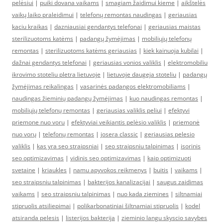
pelėsiui
|
puiki dovana vaikams
|
smagiam žaidimui kieme
|
aikštelės
vaikų laiko praleidimui
|
telefonų remontas naudingas
|
geriausias
kaciu kraikas
|
dazniausiai gendantys telefonai
|
geriausias maistas
sterilizuotoms katėms
|
padangų žymėjimas
|
mobiliųjų telefonų
remontas
|
sterilizuotoms katėms geriausias
|
kiek kainuoja kubilai
|
dažnai gendantys telefonai
|
geriausias vonios valiklis
|
elektromobiliu
ikrovimo stoteliu pletra lietuvoje
|
lietuvoje daugeja stoteliu
|
padangų
žymėjimas reikalingas
|
vasarinės padangos elektromobiliams
|
naudingas žieminių padangų žymėjimas
|
kuo naudingas remontas
|
mobiliųjų telefonų remontas
|
geriausias valiklis peliui
|
efektyvi
priemone nuo voru
|
efektyviai veikiantis pelėsio valiklis
|
priemonė
nuo vorų
|
telefonų remontas
|
josera classic
|
geriausias pelesio
valiklis
|
kas yra seo straipsniai
|
seo straipsniu talpinimas
|
isorinis
seo optimizavimas
|
vidinis seo optimizavimas
|
kaip optimizuoti
svetaine
|
kriaukles
|
namu apyvokos reikmenys
|
buitis
|
vaikams
|
seo straipsniu talpinimas
|
bakterijos kanalizacijai
|
saugus zaidimas
vaikams
|
seo straipsniu talpinimas
|
nuo kada ziemines
|
siltnamiai
stipruolis atsiliepimai
|
polikarbonatiniai šiltnamiai stipruolis
|
kodel
atsiranda pelesis
|
listerijos bakterija
|
zieminio langu skyscio savybes