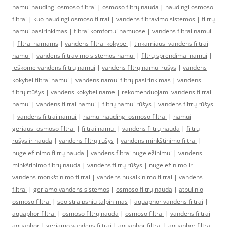
namui naudingi osmoso filtrai
|
osmoso filtrų nauda
|
naudingi osmoso
filtrai
|
kuo naudingi osmoso filtrai
|
vandens filtravimo sistemos
|
filtrų
namui pasirinkimas
|
filtrai komfortui namuose
|
vandens filtrai namui
|
filtrai namams
|
vandens filtrai kokybei
|
tinkamiausi vandens filtrai
namui
|
vandens filtravimo sistemos namui
|
filtrų sprendimai namui
|
ieškome vandens filtrų namui
|
vandens filtrų namui rūšys
|
vandens
kokybei filtrai namui
|
vandens namui filtrų pasirinkimas
|
vandens
filtrų rtūšys
|
vandens kokybei name
|
rekomenduojami vandens filtrai
namui
|
vandens filtrai namui
|
filtrų namui rūšys
|
vandens filtrų rūšys
|
vandens filtrai namui
|
namui naudingi osmoso filtrai
|
namui
geriausi osmoso filtrai
|
filtrai namui
|
vandens filtrų nauda
|
filtrų
rūšys ir nauda
|
vandens filtrų rūšys
|
vandens minkštinimo filtrai
|
nugeležinimo filtrų nauda
|
vandens filtrai nugeležinimui
|
vandens
minkštinimo filtrų nauda
|
vandens filtrų rūšys
|
nugeležinimo ir
vandens monkštinimo filtrai
|
vandens nukalkinimo filtrai
|
vandens
filtrai
|
geriamo vandens sistemos
|
osmoso filtrų nauda
|
atbulinio
osmoso filtrai
|
seo straipsniu talpinimas
|
aquaphor vandens filtrai
|
aquaphor filtrai
|
osmoso filtrų nauda
|
osmoso filtrai
|
vandens filtrai
aquaphor
|
geriamo vandens filtrai
|
aquaphor filtrai
|
aquaphor filtrai