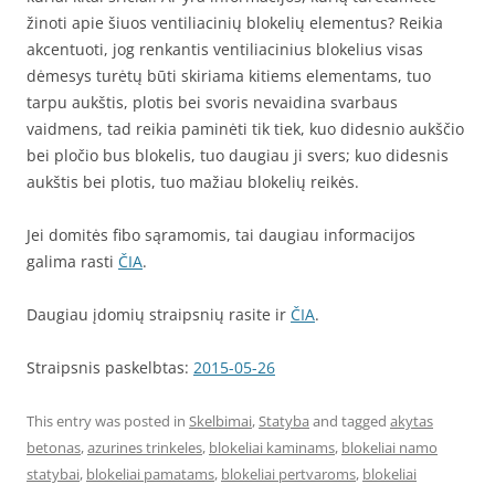
žinoti apie šiuos ventiliacinių blokelių elementus? Reikia
akcentuoti, jog renkantis ventiliacinius blokelius visas
dėmesys turėtų būti skiriama kitiems elementams, tuo
tarpu aukštis, plotis bei svoris nevaidina svarbaus
vaidmens, tad reikia paminėti tik tiek, kuo didesnio aukščio
bei pločio bus blokelis, tuo daugiau ji svers; kuo didesnis
aukštis bei plotis, tuo mažiau blokelių reikės.
Jei domitės fibo sąramomis, tai daugiau informacijos
galima rasti
ČIA
.
Daugiau įdomių straipsnių rasite ir
ČIA
.
Straipsnis paskelbtas:
2015-05-26
This entry was posted in
Skelbimai
,
Statyba
and tagged
akytas
betonas
,
azurines trinkeles
,
blokeliai kaminams
,
blokeliai namo
statybai
,
blokeliai pamatams
,
blokeliai pertvaroms
,
blokeliai