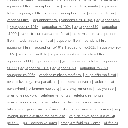
aquaphor filtrai
|
aquaphor filtrai
|
aquaphor filtrų nauda
|
aquaphor
filtrai
|
aquapgor filtrai ir nauda
|
aquaphor filtrai
|
aquaphor filtrai
|
vandens filtrai
|
aquaphor filtrai
|
vandens filtru rusys
|
aquaphor s800
|
aquaphor ro-101s
|
aquaphor ro-102s
|
aquapgor s550
|
aquaphor
s1000
|
namui ir biurui aquaphor filtrai
|
namams ir biurui aquaphor
filtrai
|
kodel aquaphor filtrai
|
aquaphor filtrai
|
vandens filtrai
|
aquaphor filtrai
|
aquaphor ro-101s
|
aquaphor ro-202s
|
aquaphor ro-
102s
|
aquaphor ro-202s
|
aquaphor ro-206s
|
vandens filtrai
|
aquaphor s800
|
aquaphor s550
|
geriamo vandens filtrai
|
aquaphor
s1000
|
aquaphor ro 101s
|
aquaphor 102s
|
aquaphor ro 202s
|
aquaphor ro 206s
|
vandens minkstinimo filtrai
|
nugeležinimo filtrai
|
pelesio kvapa galima panaikinti
|
priemone nuo voru
|
lauko kubilai
pardavimui
|
priemonė nuo vorų
|
telefonų remontas
|
kas yra seo
|
priemone nuo voru
|
telefonų remontas
|
telefonų remontas
|
priemonė nuo vorų
|
lauko kubilai pardavimui
|
seo straipsniu
talpinimas
|
geriausias pelėsio valiklis
|
seo straipsniu talpinimas
|
kaip
isvengti pelesio atsiradimo namuose
|
kaip išsirinkti geriausią valiklį
pelėsiui
|
puiki dovana vaikams
|
smagiam žaidimui kieme
|
aikštelės