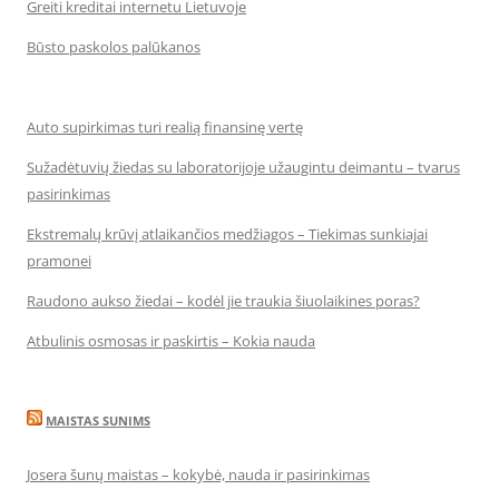
Greiti kreditai internetu Lietuvoje
Būsto paskolos palūkanos
Auto supirkimas turi realią finansinę vertę
Sužadėtuvių žiedas su laboratorijoje užaugintu deimantu – tvarus
pasirinkimas
Ekstremalų krūvį atlaikančios medžiagos – Tiekimas sunkiajai
pramonei
Raudono aukso žiedai – kodėl jie traukia šiuolaikines poras?
Atbulinis osmosas ir paskirtis – Kokia nauda
MAISTAS SUNIMS
Josera šunų maistas – kokybė, nauda ir pasirinkimas