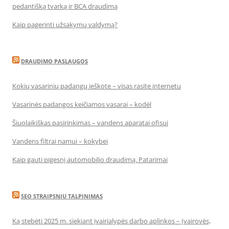
pedantišką tvarką ir BCA draudimą
Kaip pagerinti užsakymų valdymą?
DRAUDIMO PASLAUGOS
Kokių vasarinių padangų ieškote – visas rasite internetu
Vasarinės padangos keičiamos vasarai – kodėl
Šiuolaikiškas pasirinkimas – vandens aparatai ofisui
Vandens filtrai namui – kokybei
Kaip gauti pigesnį automobilio draudimą. Patarimai
SEO STRAIPSNIU TALPINIMAS
Ką stebėti 2025 m. siekiant įvairialypės darbo aplinkos – Įvairovės,