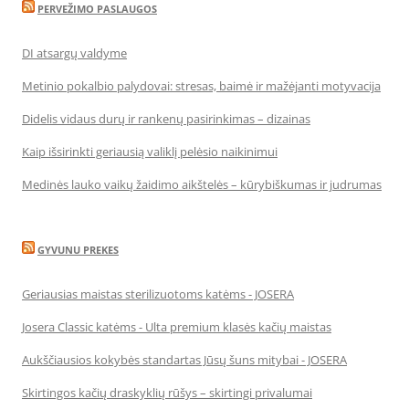
PERVEŽIMO PASLAUGOS
DI atsargų valdyme
Metinio pokalbio palydovai: stresas, baimė ir mažėjanti motyvacija
Didelis vidaus durų ir rankenų pasirinkimas – dizainas
Kaip išsirinkti geriausią valiklį pelėsio naikinimui
Medinės lauko vaikų žaidimo aikštelės – kūrybiškumas ir judrumas
GYVUNU PREKES
Geriausias maistas sterilizuotoms katėms - JOSERA
Josera Classic katėms - Ulta premium klasės kačių maistas
Aukščiausios kokybės standartas Jūsų šuns mitybai - JOSERA
Skirtingos kačių draskyklių rūšys – skirtingi privalumai