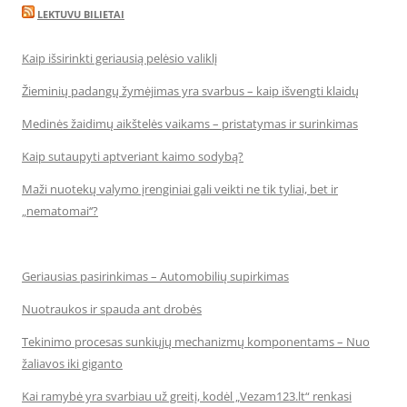
LEKTUVU BILIETAI
Kaip išsirinkti geriausią pelėsio valiklį
Žieminių padangų žymėjimas yra svarbus – kaip išvengti klaidų
Medinės žaidimų aikštelės vaikams – pristatymas ir surinkimas
Kaip sutaupyti aptveriant kaimo sodybą?
Maži nuotekų valymo įrenginiai gali veikti ne tik tyliai, bet ir
„nematomai‘‘?
Geriausias pasirinkimas – Automobilių supirkimas
Nuotraukos ir spauda ant drobės
Tekinimo procesas sunkiųjų mechanizmų komponentams – Nuo
žaliavos iki giganto
Kai ramybė yra svarbiau už greitį, kodėl „Vezam123.lt“ renkasi