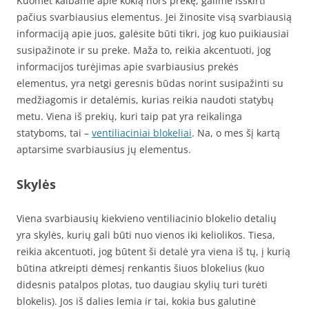
Kuomet kalbame apie kokią nors prekę, galime išskirti
pačius svarbiausius elementus. Jei žinosite visą svarbiausią
informaciją apie juos, galėsite būti tikri, jog kuo puikiausiai
susipažinote ir su preke. Maža to, reikia akcentuoti, jog
informacijos turėjimas apie svarbiausius prekės
elementus, yra netgi geresnis būdas norint susipažinti su
medžiagomis ir detalėmis, kurias reikia naudoti statybų
metu. Viena iš prekių, kuri taip pat yra reikalinga
statyboms, tai –
ventiliaciniai blokeliai
. Na, o mes šį kartą
aptarsime svarbiausius jų elementus.
Skylės
Viena svarbiausių kiekvieno ventiliacinio blokelio detalių
yra skylės, kurių gali būti nuo vienos iki keliolikos. Tiesa,
reikia akcentuoti, jog būtent ši detalė yra viena iš tų, į kurią
būtina atkreipti dėmesį renkantis šiuos blokelius (kuo
didesnis patalpos plotas, tuo daugiau skylių turi turėti
blokelis). Jos iš dalies lemia ir tai, kokia bus galutinė