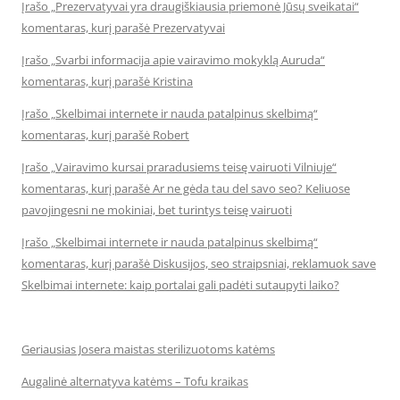
Įrašo „Prezervatyvai yra draugiškiausia priemonė Jūsų sveikatai“
komentaras, kurį parašė Prezervatyvai
Įrašo „Svarbi informacija apie vairavimo mokyklą Auruda“
komentaras, kurį parašė Kristina
Įrašo „Skelbimai internete ir nauda patalpinus skelbimą“
komentaras, kurį parašė Robert
Įrašo „Vairavimo kursai praradusiems teisę vairuoti Vilniuje“
komentaras, kurį parašė Ar ne gėda tau del savo seo? Keliuose
pavojingesni ne mokiniai, bet turintys teisę vairuoti
Įrašo „Skelbimai internete ir nauda patalpinus skelbimą“
komentaras, kurį parašė Diskusijos, seo straipsniai, reklamuok save
Skelbimai internete: kaip portalai gali padėti sutaupyti laiko?
Geriausias Josera maistas sterilizuotoms katėms
Augalinė alternatyva katėms – Tofu kraikas