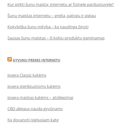
Kur pirkti šunų maistą: internetu ar fizinėje parduotuvėje?
Šunų maistas internetu – greita, patogu ir pigiau
Kokybiška šunų mityba – ką naudinga žinoti
Sausas šunų maistas – iš kokių produktų gaminamas
GYVUNU PREKES INTERNETU
Josera Classic katėms
Josera sterilizuotoms katėms
Josera maistas katėms – atsiliepimai
CBD aliejaus nauda gyvūnams
Ką dovanoti įsigijusiam katę