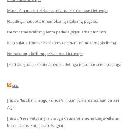
Mano išmanusis telefonas pirktas skelbimuose Lietuvoje
Naudinga naudotis ir nemokamų skelbimų pagalba
Nemokama skelbimų lenta padeda įsigyti arba parduoti
Kaip sulaukti didesnės sėkmės talpinant nemokamą skelbimą
Nemokamų skelbimų privalumai Lietuvoje
Įkelti kopijuotą skelbimą nėra sudėtinga ir tuo pačiu nenaudinga
SEO
Įrašo „Plastikinių langų kainos Vilniuje“ komentaras, kurį parašė
Algis
Įrašo „Prezervatyvai yra draugiškiausia priemonė Jūsų sveikatai“
komentaras, kurį parašė Sargiai