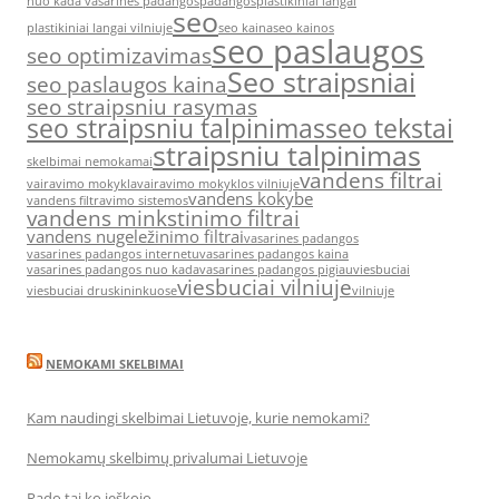
nuo kada vasarines padangos
padangos
plastikiniai langai
seo
plastikiniai langai vilniuje
seo kaina
seo kainos
seo paslaugos
seo optimizavimas
Seo straipsniai
seo paslaugos kaina
seo straipsniu rasymas
seo straipsniu talpinimas
seo tekstai
straipsniu talpinimas
skelbimai nemokamai
vandens filtrai
vairavimo mokykla
vairavimo mokyklos vilniuje
vandens kokybe
vandens filtravimo sistemos
vandens minkstinimo filtrai
vandens nugeležinimo filtrai
vasarines padangos
vasarines padangos internetu
vasarines padangos kaina
vasarines padangos nuo kada
vasarines padangos pigiau
viesbuciai
viesbuciai vilniuje
viesbuciai druskininkuose
vilniuje
NEMOKAMI SKELBIMAI
Kam naudingi skelbimai Lietuvoje, kurie nemokami?
Nemokamų skelbimų privalumai Lietuvoje
Rado tai ko ieškojo