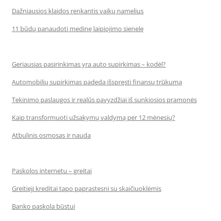
Dažniausios klaidos renkantis vaikų namelius
11 būdų panaudoti medinę laipiojimo sienelę
Geriausias pasirinkimas yra auto supirkimas – kodėl?
Automobilių supirkimas padeda išspręsti finansų trūkumą
Tekinimo paslaugos ir realūs pavyzdžiai iš sunkiosios pramonės
Kaip transformuoti užsakymų valdymą per 12 mėnesių?
Atbulinis osmosas ir nauda
Paskolos internetu – greitai
Greitieji kreditai tapo paprastesni su skaičiuoklėmis
Banko paskola būstui