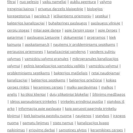
filtrai
|
nuo pelesio
|
vaiku nameliai
|
aukliu agentura
|
valymo
irenginiai kainos
|
privatus darzelis klaipedoje
|
biologijos
korepetitorius
|
paroles.lt
|
ieškantiems priemonių
|
septikui
|
bakterijos kanalizacijai
|
buhalterines paslaugos
|
paslaugos vilniuje
|
cerpiu stogas
|
mitai apie dangą
|
apie čerpinį stogą
|
apie čerpes
|
patarimai
|
paslaugos Lietuvoje
|
dokumentai
|
programos
|
kiek
kainuoja
|
apskaitaman.lt
|
naujiems ir probleminiams septikams
|
geriausios priemones
|
kanalizaciniai vandenys
|
vandens suliniu
valymas
|
vamzdziu valymo granules
|
mikrogranules kanalizacijos
valymui
|
gelinis kanalizacijos vamzdziu valiklis
|
vamzdziu valymui
|
probleminiams septikams
|
bakterijos maišeliais
|
retai naudojamai
kanalizacijai
|
bakterijos septikams
|
bakterijos priežiūrai
|
kokias
cerpes rinktis
|
keramines cerpes
|
malkų pardavimas
|
malkos
|
anglis
|
ko tikisi klientai
|
dujų silikatiniai blokeliai
|
šiltinimo medžiagos
|
idėjos panaudojant trinkeles
|
trinkelės grindiniui puošia
|
statybos iš
arko
|
informacija apie paslaugą
|
kaip paruosti pagrinda trinkeliu
klojimui
|
kiek kainuoja pastoliu nuoma
|
naujienos
|
statybos
|
įrangos
nuoma
|
pamatu liejimas
|
stato namus
|
kanalizacijos kvapo
naikinimas
|
griovimo darbai
|
samotines plytos
|
keramikines cerpes
|