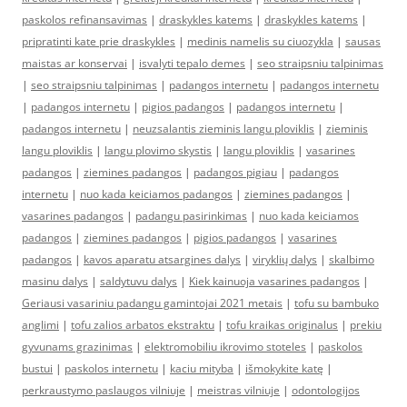
paskolos refinansavimas
|
draskykles katems
|
draskykles katems
|
pripratinti kate prie draskykles
|
medinis namelis su ciuozykla
|
sausas
maistas ar konservai
|
isvalyti tepalo demes
|
seo straipsniu talpinimas
|
seo straipsniu talpinimas
|
padangos internetu
|
padangos internetu
|
padangos internetu
|
pigios padangos
|
padangos internetu
|
padangos internetu
|
neuzsalantis zieminis langu ploviklis
|
zieminis
langu ploviklis
|
langu plovimo skystis
|
langu ploviklis
|
vasarines
padangos
|
ziemines padangos
|
padangos pigiau
|
padangos
internetu
|
nuo kada keiciamos padangos
|
ziemines padangos
|
vasarines padangos
|
padangu pasirinkimas
|
nuo kada keiciamos
padangos
|
ziemines padangos
|
pigios padangos
|
vasarines
padangos
|
kavos aparatu atsargines dalys
|
viryklių dalys
|
skalbimo
masinu dalys
|
saldytuvu dalys
|
Kiek kainuoja vasarines padangos
|
Geriausi vasariniu padangu gamintojai 2021 metais
|
tofu su bambuko
anglimi
|
tofu zalios arbatos ekstraktu
|
tofu kraikas originalus
|
prekiu
gyvunams grazinimas
|
elektromobiliu ikrovimo stoteles
|
paskolos
bustui
|
paskolos internetu
|
kaciu mityba
|
išmokykite katę
|
perkraustymo paslaugos vilniuje
|
meistras vilniuje
|
odontologijos