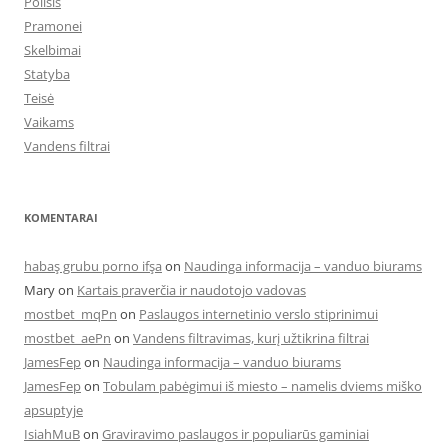
Poilsis
Pramonei
Skelbimai
Statyba
Teisė
Vaikams
Vandens filtrai
KOMENTARAI
habaş grubu porno ifşa
on
Naudinga informacija – vanduo biurams
Mary
on
Kartais praverčia ir naudotojo vadovas
mostbet_mqPn
on
Paslaugos internetinio verslo stiprinimui
mostbet_aePn
on
Vandens filtravimas, kurį užtikrina filtrai
JamesFep
on
Naudinga informacija – vanduo biurams
JamesFep
on
Tobulam pabėgimui iš miesto – namelis dviems miško
apsuptyje
IsiahMuB
on
Graviravimo paslaugos ir populiarūs gaminiai