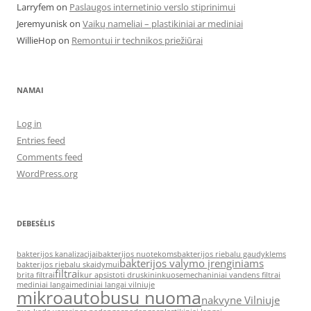
Larryfem
on
Paslaugos internetinio verslo stiprinimui
Jeremyunisk
on
Vaikų nameliai – plastikiniai ar mediniai
WillieHop
on
Remontui ir technikos priežiūrai
NAMAI
Log in
Entries feed
Comments feed
WordPress.org
DEBESĖLIS
bakterijos kanalizacijai
bakterijos nuotekoms
bakterijos riebalu gaudyklems
bakterijos valymo įrenginiams
bakterijos riebalu skaidymui
filtrai
brita filtrai
kur apsistoti druskininkuose
mechaniniai vandens filtrai
mediniai langai
mediniai langai vilniuje
mikroautobusu nuoma
nakvyne Vilniuje