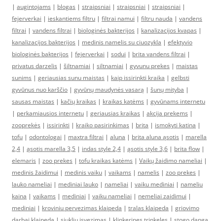
|
augintojams
|
blogas
|
straipsniai
|
straipsniai
|
straipsniai
|
fejerverkai
|
ieskantiems filtru
|
filtrai namui
|
filtru nauda
|
vandens
filtrai
|
vandens filtrai
|
biologinės bakterijos
|
kanalizacijos kvapas
|
kanalizacijos bakterijos
|
medinis namelis su ciuozykla
|
efektyvio
biologinės bakterijos
|
fejerverkai
|
sodui
|
brita vandens filtrai
|
privatus darzelis
|
šiltnamiai
|
siltnamiai
|
gyvunu prekes
|
maistas
sunims
|
geriausias sunu maistas
|
kaip issirinkti kraika
|
gelbsti
gyvūnus nuo karščio
|
gyvūnų maudynės vasarą
|
šunų mityba
|
sausas maistas
|
kačių kraikas
|
kraikas katėms
|
gyvūnams internetu
|
perkamiausios internetu
|
geriausias kraikas
|
akcija prekems
|
zooprekės
|
issirinkti
|
kraiko pasirinkimas
|
brita
|
ismokyti katina
|
tofu
|
odontologai
|
maxtra filtrai
|
aluna
|
brita aluna ąsotis
|
marella
2,4
|
ąsotis marella 3,5
|
indas style 2,4
|
ąsotis style 3,6
|
brita flow
|
elemaris
|
zoo prekes
|
tofu kraikas katėms
|
Vaikų žaidimo nameliai
|
medinis žaidimui
|
medinis vaiku
|
vaikams
|
namelis
|
zoo prekes
|
lauko nameliai
|
mediniai lauko
|
nameliai
|
vaiku mediniai
|
nameliu
kaina
|
vaikams
|
mediniai
|
vaiku nameliai
|
nemeliai zaidimui
|
mediniai
|
kroviniu pervezimas klaipeda
|
tralas klaipeda
|
griovimo
darbai klaipeda
|
siukliu isvezimas
|
klinkerines trinkeles
|
stogo danga