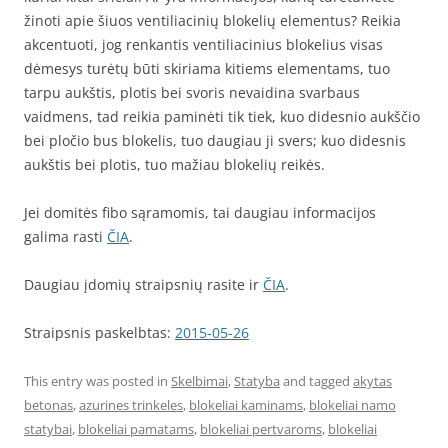
žinoti apie šiuos ventiliacinių blokelių elementus? Reikia
akcentuoti, jog renkantis ventiliacinius blokelius visas
dėmesys turėtų būti skiriama kitiems elementams, tuo
tarpu aukštis, plotis bei svoris nevaidina svarbaus
vaidmens, tad reikia paminėti tik tiek, kuo didesnio aukščio
bei pločio bus blokelis, tuo daugiau ji svers; kuo didesnis
aukštis bei plotis, tuo mažiau blokelių reikės.
Jei domitės fibo sąramomis, tai daugiau informacijos
galima rasti
ČIA
.
Daugiau įdomių straipsnių rasite ir
ČIA
.
Straipsnis paskelbtas:
2015-05-26
This entry was posted in
Skelbimai
,
Statyba
and tagged
akytas
betonas
,
azurines trinkeles
,
blokeliai kaminams
,
blokeliai namo
statybai
,
blokeliai pamatams
,
blokeliai pertvaroms
,
blokeliai