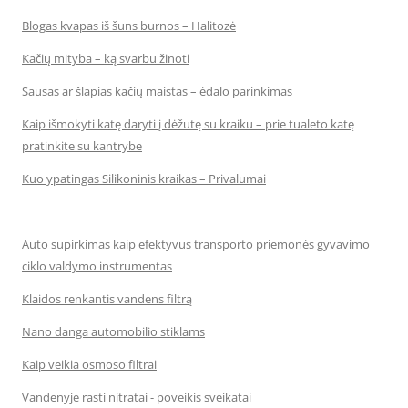
Blogas kvapas iš šuns burnos – Halitozė
Kačių mityba – ką svarbu žinoti
Sausas ar šlapias kačių maistas – ėdalo parinkimas
Kaip išmokyti katę daryti į dėžutę su kraiku – prie tualeto katę
pratinkite su kantrybe
Kuo ypatingas Silikoninis kraikas – Privalumai
Auto supirkimas kaip efektyvus transporto priemonės gyvavimo
ciklo valdymo instrumentas
Klaidos renkantis vandens filtrą
Nano danga automobilio stiklams
Kaip veikia osmoso filtrai
Vandenyje rasti nitratai - poveikis sveikatai