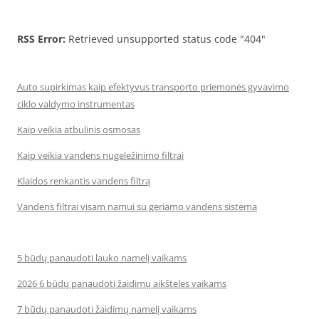
RSS Error:
Retrieved unsupported status code "404"
Auto supirkimas kaip efektyvus transporto priemonės gyvavimo
ciklo valdymo instrumentas
Kaip veikia atbulinis osmosas
Kaip veikia vandens nugeležinimo filtrai
Klaidos renkantis vandens filtrą
Vandens filtrai visam namui su geriamo vandens sistema
5 būdų panaudoti lauko namelį vaikams
2026 6 būdų panaudoti žaidimų aikšteles vaikams
7 būdų panaudoti žaidimų namelį vaikams