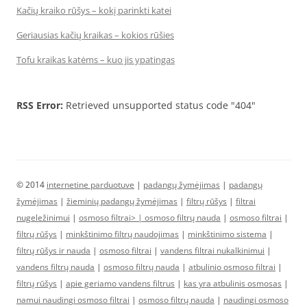
Kačių kraiko rūšys – kokį parinkti katei
Geriausias kačių kraikas – kokios rūšies
Tofu kraikas katėms – kuo jis ypatingas
RSS Error:
Retrieved unsupported status code "404"
© 2014
internetine parduotuve
|
padangų žymėjimas
|
padangų
žymėjimas
|
žieminių padangų žymėjimas
|
filtrų rūšys
|
filtrai
nugeležinimui
|
osmoso filtrai> |
osmoso filtrų nauda
|
osmoso filtrai
|
filtrų rūšys
|
minkštinimo filtrų naudojimas
|
minkštinimo sistema
|
filtrų rūšys ir nauda
|
osmoso filtrai
|
vandens filtrai nukalkinimui
|
vandens filtrų nauda
|
osmoso filtrų nauda
|
atbulinio osmoso filtrai
|
filtrų rūšys
|
apie geriamo vandens filtrus
|
kas yra atbulinis osmosas
|
namui naudingi osmoso filtrai
|
osmoso filtrų nauda
|
naudingi osmoso