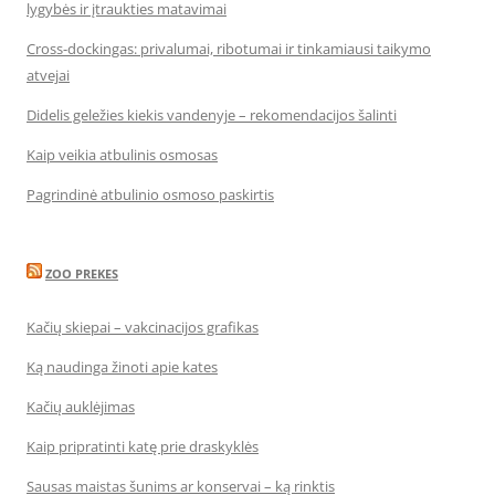
lygybės ir įtraukties matavimai
Cross-dockingas: privalumai, ribotumai ir tinkamiausi taikymo
atvejai
Didelis geležies kiekis vandenyje – rekomendacijos šalinti
Kaip veikia atbulinis osmosas
Pagrindinė atbulinio osmoso paskirtis
ZOO PREKES
Kačių skiepai – vakcinacijos grafikas
Ką naudinga žinoti apie kates
Kačių auklėjimas
Kaip pripratinti katę prie draskyklės
Sausas maistas šunims ar konservai – ką rinktis