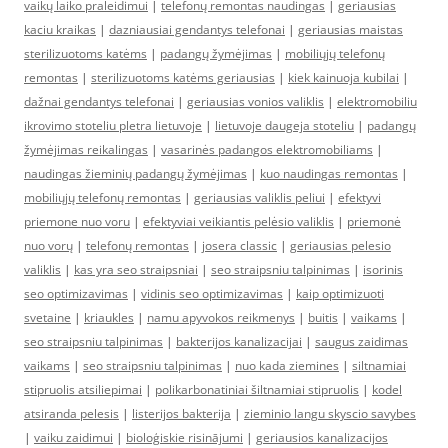
vaikų laiko praleidimui
|
telefonų remontas naudingas
|
geriausias
kaciu kraikas
|
dazniausiai gendantys telefonai
|
geriausias maistas
sterilizuotoms katėms
|
padangų žymėjimas
|
mobiliųjų telefonų
remontas
|
sterilizuotoms katėms geriausias
|
kiek kainuoja kubilai
|
dažnai gendantys telefonai
|
geriausias vonios valiklis
|
elektromobiliu
ikrovimo stoteliu pletra lietuvoje
|
lietuvoje daugeja stoteliu
|
padangų
žymėjimas reikalingas
|
vasarinės padangos elektromobiliams
|
naudingas žieminių padangų žymėjimas
|
kuo naudingas remontas
|
mobiliųjų telefonų remontas
|
geriausias valiklis peliui
|
efektyvi
priemone nuo voru
|
efektyviai veikiantis pelėsio valiklis
|
priemonė
nuo vorų
|
telefonų remontas
|
josera classic
|
geriausias pelesio
valiklis
|
kas yra seo straipsniai
|
seo straipsniu talpinimas
|
isorinis
seo optimizavimas
|
vidinis seo optimizavimas
|
kaip optimizuoti
svetaine
|
kriaukles
|
namu apyvokos reikmenys
|
buitis
|
vaikams
|
seo straipsniu talpinimas
|
bakterijos kanalizacijai
|
saugus zaidimas
vaikams
|
seo straipsniu talpinimas
|
nuo kada ziemines
|
siltnamiai
stipruolis atsiliepimai
|
polikarbonatiniai šiltnamiai stipruolis
|
kodel
atsiranda pelesis
|
listerijos bakterija
|
zieminio langu skyscio savybes
|
vaiku zaidimui
|
bioloģiskie risinājumi
|
geriausios kanalizacijos