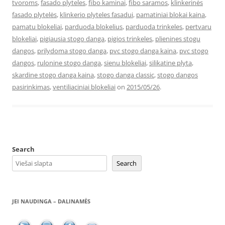
tvoroms
,
fasado plyteles
,
fibo kaminai
,
fibo saramos
,
klinkerinės
fasado plytelės
,
klinkerio plyteles fasadui
,
pamatiniai blokai kaina
,
pamatu blokeliai
,
parduoda blokelius
,
parduoda trinkeles
,
pertvaru
blokeliai
,
pigiausia stogo danga
,
pigios trinkeles
,
plienines stogu
dangos
,
prilydoma stogo danga
,
pvc stogo danga kaina
,
pvc stogo
dangos
,
rulonine stogo danga
,
sienu blokeliai
,
silikatine plyta
,
skardine stogo danga kaina
,
stogo danga classic
,
stogo dangos
pasirinkimas
,
ventiliaciniai blokeliai
on
2015/05/26
.
Search
Search
JEI NAUDINGA – DALINAMĖS