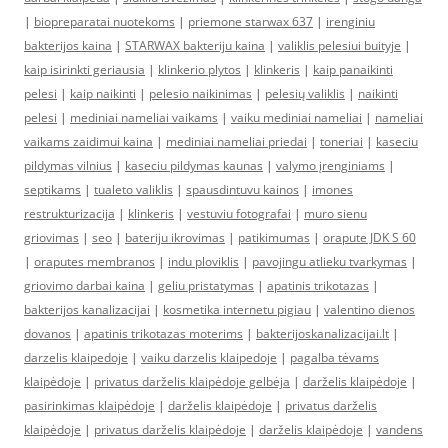
|
biopreparatai nuotekoms
|
priemone starwax 637
|
irenginiu
bakterijos kaina
|
STARWAX bakteriju kaina
|
valiklis pelesiui buityje
|
kaip isirinkti geriausia
|
klinkerio plytos
|
klinkeris
|
kaip panaikinti
pelesi
|
kaip naikinti
|
pelesio naikinimas
|
pelesių valiklis
|
naikinti
pelesi
|
mediniai nameliai vaikams
|
vaiku mediniai nameliai
|
nameliai
vaikams zaidimui kaina
|
mediniai nameliai priedai
|
toneriai
|
kaseciu
pildymas vilnius
|
kaseciu pildymas kaunas
|
valymo įrenginiams
|
septikams
|
tualeto valiklis
|
spausdintuvu kainos
|
imones
restrukturizacija
|
klinkeris
|
vestuviu fotografai
|
muro sienu
griovimas
|
seo
|
bateriju ikrovimas
|
patikimumas
|
orapute JDK S 60
|
oraputes membranos
|
indu ploviklis
|
pavojingu atlieku tvarkymas
|
griovimo darbai kaina
|
geliu pristatymas
|
apatinis trikotazas
|
bakterijos kanalizacijai
|
kosmetika internetu pigiau
|
valentino dienos
dovanos
|
apatinis trikotazas moterims
|
bakterijoskanalizacijai.lt
|
darzelis klaipedoje
|
vaiku darzelis klaipedoje
|
pagalba tėvams
klaipėdoje
|
privatus darželis klaipėdoje gelbėja
|
darželis klaipėdoje
|
pasirinkimas klaipėdoje
|
darželis klaipėdoje
|
privatus darželis
klaipėdoje
|
privatus darželis klaipėdoje
|
darželis klaipėdoje
|
vandens