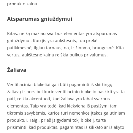
produkto kaina.
Atsparumas gniuždymui
Kitas, ne ką mažiau svarbus elementas yra atsparumas
gniuždymui. Kuo jis yra aukštesnis, tuo prekė –
patikimesnė, ilgiau tarnaus, na, ir žinoma, brangesnė. Kita
vertus, aukštesnė kaina reiškia puikus privalumus.
Žaliava
Ventiliaciniai blokeliai gali būti pagaminti iš skirtingų
žaliavų ir nors bet kurio ventiliacinio blokelio paskirti yra ta
pati, reikia akcentuoti, kad žaliava yra labai svarbus
elementas. Taip yra todėl kad kiekviena iš pasižymi tam
tikromis savybėmis, kurios turi nemenkos įtakos galutiniam
produktui. Taigi, prieš įsigydami tokį blokelį, turte
prisiminti, kad produktas, pagamintas iš silikato ar iš akyto