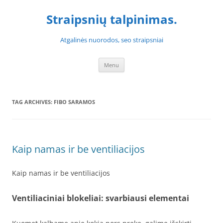
Skip
to
Straipsnių talpinimas.
content
Atgalinės nuorodos, seo straipsniai
Menu
TAG ARCHIVES:
FIBO SARAMOS
Kaip namas ir be ventiliacijos
Kaip namas ir be ventiliacijos
Ventiliaciniai blokeliai: svarbiausi elementai