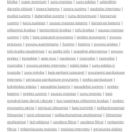
klinika
|
super premium
|
sunu maistas
|
sunu edalas
|
valandinis
darzelis vilniuje
|
josera katems
|
josera sunims
|
paskolos internetu
|
guoliai sunims
|
dubeneliai sunims
|
sunu dziovintuvai
|
konservai
sunims
|
kaciu tualetas
|
sausas maistas katems
|
konservai katems
|
silikoninis kraikas
|
bentonitinis kraikas
|
tofu kraikas
|
sausas maistas
sunims
|
info
|
kaip sutaupyti gyvunams
|
prekes gyvunams
|
gyvunu
prieziura
|
gyvunu augintojams
|
šunims
|
katėms
|
gyvunu prekes
|
tofu kraiko naudojimas
|
ar patiks tofu
|
augalinė alternatyva
|
gyvunu
prekes
|
kontaktai
|
apie mus
|
naujienos
|
nuorodos
|
nuorodos
|
nuorodos
|
gyvunu prekes internetu
|
edalo itaka
|
sunu edalas ir
isvaizda
|
sunu mityba
|
kaip perkant sutaupyti
|
gyvunams parduotuve
internetu
|
geriausia parduotuve gyvunams
|
prekiu parduotuve
|
kokybiskas edalas
|
pavadeliai katems
|
pavadeliai sunims
|
prekes
katems
|
prekes sunims
|
sausas maistas
|
sunu maistas
|
kaip
ismokyti kate daryti i dezute
|
kuo ypatingas silikoninis kraikas
|
prekes
gyvunams akcija
|
geriausi siltnamiai
|
kaip issirinkti
|
polikarbonatiniai
šiltnamiai
|
tvirti siltnamiai
|
polikarbonatiniai atsiliepimai
|
šiltnamiai
atsiliepimai
|
led reklama
|
vandens filtrai
|
vandens filtrai
|
renkamės
filtrus
|
tinkamiausias maistas
|
maistas internetu
|
geriausias ėdalas