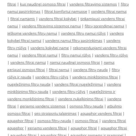
filtrai
|
kuo naudingi osmoso filtrai
|
vandens filtravimo sistemos
|
filtrų
namui pasirinkimas
|
filtrai komfortui namuose
|
vandens filtrai namui
|
filtrai namams
|
vandens filtrai kokybei
|
tinkamiausi vandens filtrai
namui
|
vandens filtravimo sistemos namui
|
filtrų sprendimai namui
|
ieškome vandens filtrų namui
|
vandens filtrų namui rūšys
|
vandens
kokybei filtrai namui
|
vandens namui filtrų pasirinkimas
|
vandens
filtrų rtūšys
|
vandens kokybei name
|
rekomenduojami vandens filtrai
namui
|
vandens filtrai namui
|
filtrų namui rūšys
|
vandens filtrų rūšys
|
vandens filtrai namui
|
namui naudingi osmoso filtrai
|
namui
geriausi osmoso filtrai
|
filtrai namui
|
vandens filtrų nauda
|
filtrų
rūšys ir nauda
|
vandens filtrų rūšys
|
vandens minkštinimo filtrai
|
nugeležinimo filtrų nauda
|
vandens filtrai nugeležinimui
|
vandens
minkštinimo filtrų nauda
|
vandens filtrų rūšys
|
nugeležinimo ir
vandens monkštinimo filtrai
|
vandens nukalkinimo filtrai
|
vandens
filtrai
|
geriamo vandens sistemos
|
osmoso filtrų nauda
|
atbulinio
osmoso filtrai
|
seo straipsniu talpinimas
|
aquaphor vandens filtrai
|
aquaphor filtrai
|
osmoso filtrų nauda
|
osmoso filtrai
|
vandens filtrai
aquaphor
|
geriamo vandens filtrai
|
aquaphor filtrai
|
aquaphor filtrai
|
aquaphor filtrai
|
aquaphor filtrai
|
aquaphor namams ir pramonei
|