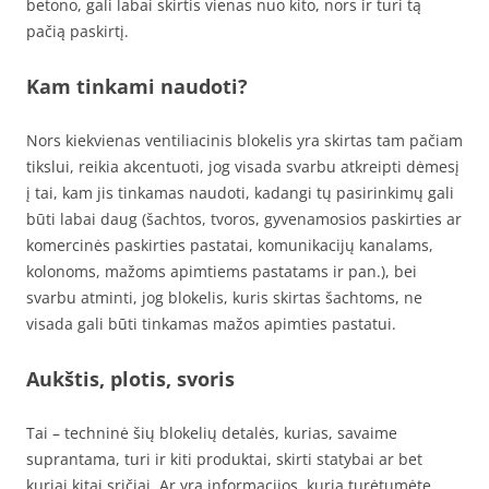
betono, gali labai skirtis vienas nuo kito, nors ir turi tą
pačią paskirtį.
Kam tinkami naudoti?
Nors kiekvienas ventiliacinis blokelis yra skirtas tam pačiam
tikslui, reikia akcentuoti, jog visada svarbu atkreipti dėmesį
į tai, kam jis tinkamas naudoti, kadangi tų pasirinkimų gali
būti labai daug (šachtos, tvoros, gyvenamosios paskirties ar
komercinės paskirties pastatai, komunikacijų kanalams,
kolonoms, mažoms apimtiems pastatams ir pan.), bei
svarbu atminti, jog blokelis, kuris skirtas šachtoms, ne
visada gali būti tinkamas mažos apimties pastatui.
Aukštis, plotis, svoris
Tai – techninė šių blokelių detalės, kurias, savaime
suprantama, turi ir kiti produktai, skirti statybai ar bet
kuriai kitai sričiai. Ar yra informacijos, kurią turėtumėte