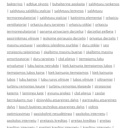
bakterijos
|
adblue skystis
|
buhalterine apskaita
|
saldytuvu rankenos
|
saldytuvu saldikliu stalciai
|
saldytuvu lentynos
|
saldytuvu
termoreguliatoriai
|
saldytuvu stalciai
|
kaitinimo elementai
|
orkaiciu
ventiliatoriai
|
orkaiciu duru tarpines
|
orkaiciu stiklai
|
orkaiciu
termoreguliatoriai
|
parama privaciam darzeliui
|
darzeliai gelbeja
|
pasirinkimas vilniuje
|
ieskome geriausio darzelio
|
privatus darzelis
|
masinu voztuvai
|
vandens isleidimo siurbliai
|
duru stiklai
|
seo
straipsniu talpinimas
|
skalbimo masinu bugnai
|
skalbimo masinu
amortizatoriai
|
duru tarpines
|
cbd aliejus
|
itempiamu lubu
privalumai
|
lubu kaina netrukdo
|
kiek kainuoja itempiamos lubos
|
itempiamos lubos kaina
|
kiek kainuoja itempiamos
|
kiek kainuoja
lubos
|
lubu kainos
|
lubu rusys vilniuje
|
lubos vilniuje
|
siltnamiai
|
turbinu remontas kaune
|
turbinu remontas klaipeda
|
straipsniai
katems
|
laiminga kate
|
gyvunu prekes
|
cbd aliejus
|
zaislai
berniukams nuo
|
dziovykliu atsargines dalys
|
gartraukiu atsargines
dalys
|
bosch buitines technikos atsargines dalys
|
vidinis
optimizavimas
|
pasiskolinti nesudėtinga
|
paskolos internetu
|
paskolos internetu
|
greitasis kreditas
|
greitas kreditas
|
greitas
kreditas internetu
|
greitieji kreditai internetu
|
kreditas internetu
|