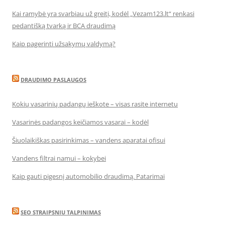
Kai ramybė yra svarbiau už greitį, kodėl „Vezam123.lt“ renkasi
pedantišką tvarką ir BCA draudimą
Kaip pagerinti užsakymų valdymą?
DRAUDIMO PASLAUGOS
Kokių vasarinių padangų ieškote – visas rasite internetu
Vasarinės padangos keičiamos vasarai – kodėl
Šiuolaikiškas pasirinkimas – vandens aparatai ofisui
Vandens filtrai namui – kokybei
Kaip gauti pigesnį automobilio draudimą. Patarimai
SEO STRAIPSNIU TALPINIMAS