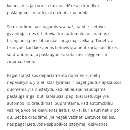
kainos, nes jau yra su tuo susidūrę ar draudikų
paslaugomis naudojasi dažnai arba nuolat.
Su draudimo paslaugomis yra pažįstami ir Lietuvos
gyventojai, nes ir lietuviai turi automobilius, namus ir
brangiausią bei labiausiai saugomą sveikatą. Todėl yra
tikimybė, kad kiekvienas lietuvis yra bent kartą susidūręs
su draudimu, jo paslaugomis, sutarties sąlygomis ir
žinoma, kaina.
Pagal statistikos departamento duomenis, metų
nepasakysiu, yra atliktas tyrimas ir pagal gautus apklausos
duomenis yra nustatyta, kad labiausiai naudojama
paslauga ir gal būt, labiausiai paplitusi Lietuvoje yra
automobilio draudimas. Suprantama, kad automobiliu
važinėja vos ne kiekvienas lietus. O kai kurie turi net ir po
du. Bet be draudimo, jie negali važinėti Lietuvos keliais,
nes pagal Lietuvos Respublikos įstatymą, kiekvienas