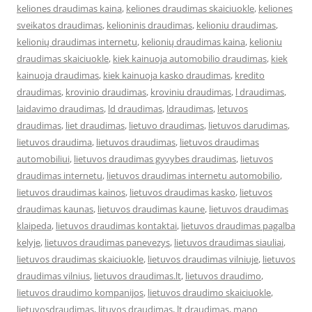
keliones draudimas kaina
,
keliones draudimas skaiciuokle
,
keliones
sveikatos draudimas
,
kelioninis draudimas
,
kelioniu draudimas
,
kelionių draudimas internetu
,
kelionių draudimas kaina
,
kelioniu
draudimas skaiciuokle
,
kiek kainuoja automobilio draudimas
,
kiek
kainuoja draudimas
,
kiek kainuoja kasko draudimas
,
kredito
draudimas
,
krovinio draudimas
,
kroviniu draudimas
,
l draudimas
,
laidavimo draudimas
,
ld draudimas
,
ldraudimas
,
letuvos
draudimas
,
liet draudimas
,
lietuvo draudimas
,
lietuvos darudimas
,
lietuvos draudima
,
lietuvos draudimas
,
lietuvos draudimas
automobiliui
,
lietuvos draudimas gyvybes draudimas
,
lietuvos
draudimas internetu
,
lietuvos draudimas internetu automobilio
,
lietuvos draudimas kainos
,
lietuvos draudimas kasko
,
lietuvos
draudimas kaunas
,
lietuvos draudimas kaune
,
lietuvos draudimas
klaipeda
,
lietuvos draudimas kontaktai
,
lietuvos draudimas pagalba
kelyje
,
lietuvos draudimas panevezys
,
lietuvos draudimas siauliai
,
lietuvos draudimas skaiciuokle
,
lietuvos draudimas vilniuje
,
lietuvos
draudimas vilnius
,
lietuvos draudimas.lt
,
lietuvos draudimo
,
lietuvos draudimo kompanijos
,
lietuvos draudimo skaiciuokle
,
lietuvosdraudimas
,
lituvos draudimas
,
lt draudimas
,
mano