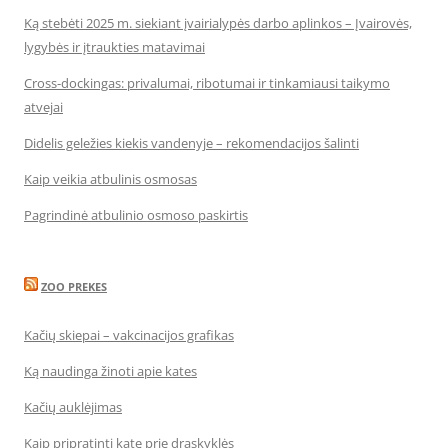
Ką stebėti 2025 m. siekiant įvairialypės darbo aplinkos – Įvairovės,
lygybės ir įtraukties matavimai
Cross-dockingas: privalumai, ribotumai ir tinkamiausi taikymo
atvejai
Didelis geležies kiekis vandenyje – rekomendacijos šalinti
Kaip veikia atbulinis osmosas
Pagrindinė atbulinio osmoso paskirtis
ZOO PREKES
Kačių skiepai – vakcinacijos grafikas
Ką naudinga žinoti apie kates
Kačių auklėjimas
Kaip pripratinti katę prie draskyklės