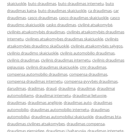
skaiciuokle
,
buto draudimas
,
buto draudimas internetu
,
buto
draudimas kaina
,
buto draudimas skaiciuokle
,
ca draudimas
,
car
draudimas
,
casco draudimas
,
casco draudimas skaiciuokle
,
casco
draudimo skaiciuokle
,
casko draudimas
,
civilinė atsakomybė
,
civilinės atsakomybės draudimas
,
civilinės atsakomybės draudimas
internetu
,
civilines atsakomybes draudimas skaiciuokle
,
civilinės
atsakomybės draudimo skaičiuoklė
,
civilinės atsakomybės sąlygos
,
civilinio draudimo skaiciuokle
,
civilinis automobilio draudimas
,
civilinis draudimas
,
civilinis draudimas internetu
,
civilinis draudimas
pigiausias
,
civilinis draudimas skaiciuokle
,
cmr draudimas
,
compensa automobilio draudimas
,
compensa draudimas
,
compensa draudimas internetu
,
compensa gyvybės draudimas
,
darudimas
,
dradimas
,
draud
,
draudima
,
draudimai
,
draudimai
automobiliams
,
draudimai internetu
,
draudimai lietuvoje
,
draudimas
,
draudimas anglijoje
,
draudimas auto
,
draudimas
automobilio
,
draudimas automobilio internetu
,
draudimas
automobiliui
,
draudimas automobiliui skaiciuokle
,
draudimas bta
,
draudimas civilines atsakomybes
,
draudimas compensa
,
draudimas gjensidige
,
draudimas i baltarusija
,
draudimas internete
,