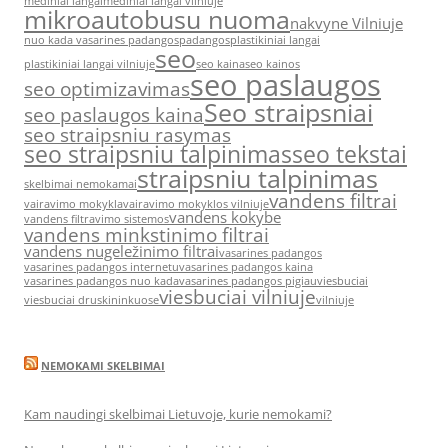
mediniai langai
mediniai langai vilniuje
mikroautobusu nuoma
nakvyne Vilniuje
nuo kada vasarines padangos
padangos
plastikiniai langai
seo
plastikiniai langai vilniuje
seo kaina
seo kainos
seo paslaugos
seo optimizavimas
Seo straipsniai
seo paslaugos kaina
seo straipsniu rasymas
seo straipsniu talpinimas
seo tekstai
straipsniu talpinimas
skelbimai nemokamai
vandens filtrai
vairavimo mokykla
vairavimo mokyklos vilniuje
vandens kokybe
vandens filtravimo sistemos
vandens minkstinimo filtrai
vandens nugeležinimo filtrai
vasarines padangos
vasarines padangos internetu
vasarines padangos kaina
vasarines padangos nuo kada
vasarines padangos pigiau
viesbuciai
viesbuciai vilniuje
viesbuciai druskininkuose
vilniuje
NEMOKAMI SKELBIMAI
Kam naudingi skelbimai Lietuvoje, kurie nemokami?