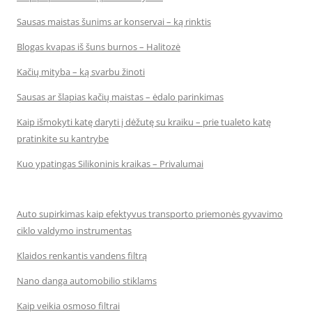
Sausas maistas šunims ar konservai – ką rinktis
Blogas kvapas iš šuns burnos – Halitozė
Kačių mityba – ką svarbu žinoti
Sausas ar šlapias kačių maistas – ėdalo parinkimas
Kaip išmokyti katę daryti į dėžutę su kraiku – prie tualeto katę
pratinkite su kantrybe
Kuo ypatingas Silikoninis kraikas – Privalumai
Auto supirkimas kaip efektyvus transporto priemonės gyvavimo
ciklo valdymo instrumentas
Klaidos renkantis vandens filtrą
Nano danga automobilio stiklams
Kaip veikia osmoso filtrai