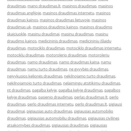
draudimas
,
mano draudimas.lt
,
masinos draudimas
,
masinos
draudimas anglijoje
,
masinos draudimas internetu
,
masinos
draudimas kainos
,
masinos draudimas lietuvoje
,
masinos
draudimas uk
,
masinos draudimo kainos
,
masinos draudimo
skaiciuokle
,
masinu draudimai
,
masinu draudimas
,
masinu
draudimo kainos
,
medicininis draudimas
,
medicininių išlaidų
draudimas
,
motociklo draudimas
,
motociklo draudimas internetu
,
motociklu draudimas
,
motorolerio draudimas
,
motoroleriu
draudimas
,
namo draudimas
,
namo draudimas kaina
,
namu
draudimas
,
namu turto draudimas
,
ne gyvybės draudimas
,
neįvykusios kelionės draudimas
,
nekilnojamo turto draudimas
,
nekilnojamojo turto draudimas
,
nelaimingų atsitikimų draudimas
,
nt draudimas
,
pagalba kelyje
,
pagalba kelyje draudimas
,
pagalbos
kelyje draudimas
,
pasienio draudimas
,
perlas draudimas lt
,
perlo
draudimas
,
perlo draudimas internetu
,
perlo draudimas.lt
,
pigiausi
draudimai
,
pigiausias auto draudimas
,
pigiausias automobilio
draudimas
,
pigiausias automobiliu draudimas
,
pigiausias civilines
atsakomybes draudimas
,
pigiausias draudimas
,
pigiausias