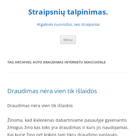
Skip
to
Straipsnių talpinimas.
content
Atgalinės nuorodos, seo straipsniai
Menu
TAG ARCHIVES:
AUTO DRAUDIMAS INTERNETU SKAICIUOKLE
Draudimas nėra vien tik išlaidos
Draudimas nėra vien tik išlaidos
Žinoma, kad kiekvienas dabartiniame pasaulyje gyvenantis
žmogus žino kas toks yra draudimas ir kurs jis naudojamas.
Kai kurie žino net kokios tam tikrų draudimo paslaugų