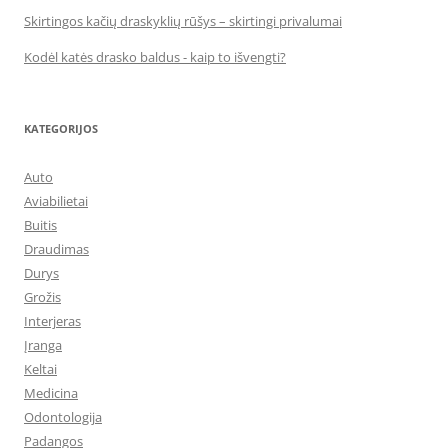
Skirtingos kačių draskyklių rūšys – skirtingi privalumai
Kodėl katės drasko baldus - kaip to išvengti?
KATEGORIJOS
Auto
Aviabilietai
Buitis
Draudimas
Durys
Grožis
Interjeras
Įranga
Keltai
Medicina
Odontologija
Padangos