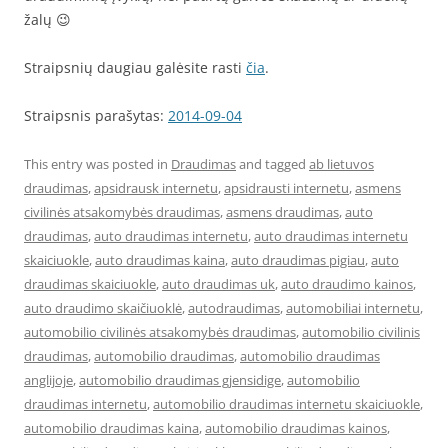
žalų 😉
Straipsnių daugiau galėsite rasti
čia
.
Straipsnis parašytas:
2014-09-04
This entry was posted in
Draudimas
and tagged
ab lietuvos
draudimas
,
apsidrausk internetu
,
apsidrausti internetu
,
asmens
civilinės atsakomybės draudimas
,
asmens draudimas
,
auto
draudimas
,
auto draudimas internetu
,
auto draudimas internetu
skaiciuokle
,
auto draudimas kaina
,
auto draudimas pigiau
,
auto
draudimas skaiciuokle
,
auto draudimas uk
,
auto draudimo kainos
,
auto draudimo skaičiuoklė
,
autodraudimas
,
automobiliai internetu
,
automobilio civilinės atsakomybės draudimas
,
automobilio civilinis
draudimas
,
automobilio draudimas
,
automobilio draudimas
anglijoje
,
automobilio draudimas gjensidige
,
automobilio
draudimas internetu
,
automobilio draudimas internetu skaiciuokle
,
automobilio draudimas kaina
,
automobilio draudimas kainos
,