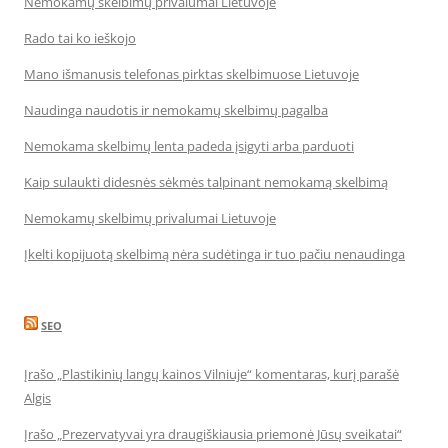
Nemokamų skelbimų privalumai Lietuvoje
Rado tai ko ieškojo
Mano išmanusis telefonas pirktas skelbimuose Lietuvoje
Naudinga naudotis ir nemokamų skelbimų pagalba
Nemokama skelbimų lenta padeda įsigyti arba parduoti
Kaip sulaukti didesnės sėkmės talpinant nemokamą skelbimą
Nemokamų skelbimų privalumai Lietuvoje
Įkelti kopijuotą skelbimą nėra sudėtinga ir tuo pačiu nenaudinga
SEO
Įrašo „Plastikinių langų kainos Vilniuje“ komentaras, kurį parašė
Algis
Įrašo „Prezervatyvai yra draugiškiausia priemonė Jūsų sveikatai“