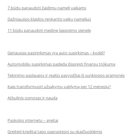
7 būdų panaudoti žaidimų namelį vaikams
Dažniausios klaidos renkantis vaikų namelius
11 būdų panaudoti medinę laipiojimo sienelę
Geriausias pasirinkimas yra auto supirkimas – kodėl?
Automobilių supirkimas padeda išspręsti finansų trūkumą
Tekinimo paslaugos ir realūs pavyzdžiai iš sunkiosios pramonės
Kaip transformuoti užsakymų valdymą per 12 mėnesių?
Atbulinis osmosas ir nauda
Paskolos internetu – greitai
Greitieji kreditai tapo paprastesni su skaičiuoklėmis