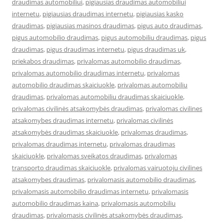
draudimas automobiliui
,
pigiausias draudimas automobiliui
internetu
,
pigiausias draudimas internetu
,
pigiausias kasko
draudimas
,
pigiausias masinos draudimas
,
pigus auto draudimas
,
pigus automobilio draudimas
,
pigus automobiliu draudimas
,
pigus
draudimas
,
pigus draudimas internetu
,
pigus draudimas uk
,
priekabos draudimas
,
privalomas automobilio draudimas
,
privalomas automobilio draudimas internetu
,
privalomas
automobilio draudimas skaiciuokle
,
privalomas automobiliu
draudimas
,
privalomas automobiliu draudimas skaiciuokle
,
privalomas civilinės atsakomybės draudimas
,
privalomas civilines
atsakomybes draudimas internetu
,
privalomas civilinės
atsakomybės draudimas skaiciuokle
,
privalomas draudimas
,
privalomas draudimas internetu
,
privalomas draudimas
skaiciuokle
,
privalomas sveikatos draudimas
,
privalomas
transporto draudimas skaiciuokle
,
privalomas vairuotoju civilines
atsakomybes draudimas
,
privalomasis automobilio draudimas
,
privalomasis automobilio draudimas internetu
,
privalomasis
automobilio draudimas kaina
,
privalomasis automobiliu
draudimas
,
privalomasis civilinės atsakomybės draudimas
,