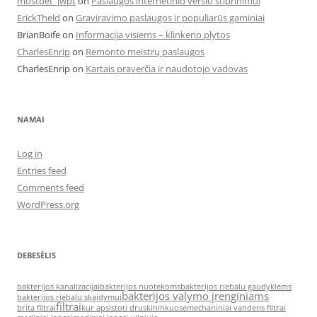
mostbet_jwpt
on
Paslaugos internetinio verslo stiprinimui
ErickTheld
on
Graviravimo paslaugos ir populiarūs gaminiai
BrianBoife
on
Informacija visiems – klinkerio plytos
CharlesEnrip
on
Remonto meistrų paslaugos
CharlesEnrip
on
Kartais praverčia ir naudotojo vadovas
NAMAI
Log in
Entries feed
Comments feed
WordPress.org
DEBESĖLIS
bakterijos kanalizacijai
bakterijos nuotekoms
bakterijos riebalu gaudyklems
bakterijos valymo įrenginiams
bakterijos riebalu skaidymui
filtrai
brita filtrai
kur apsistoti druskininkuose
mechaniniai vandens filtrai