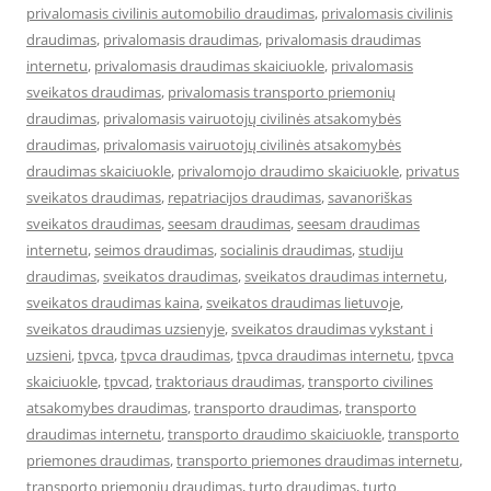
privalomasis civilinis automobilio draudimas
,
privalomasis civilinis
draudimas
,
privalomasis draudimas
,
privalomasis draudimas
internetu
,
privalomasis draudimas skaiciuokle
,
privalomasis
sveikatos draudimas
,
privalomasis transporto priemonių
draudimas
,
privalomasis vairuotojų civilinės atsakomybės
draudimas
,
privalomasis vairuotojų civilinės atsakomybės
draudimas skaiciuokle
,
privalomojo draudimo skaiciuokle
,
privatus
sveikatos draudimas
,
repatriacijos draudimas
,
savanoriškas
sveikatos draudimas
,
seesam draudimas
,
seesam draudimas
internetu
,
seimos draudimas
,
socialinis draudimas
,
studiju
draudimas
,
sveikatos draudimas
,
sveikatos draudimas internetu
,
sveikatos draudimas kaina
,
sveikatos draudimas lietuvoje
,
sveikatos draudimas uzsienyje
,
sveikatos draudimas vykstant i
uzsieni
,
tpvca
,
tpvca draudimas
,
tpvca draudimas internetu
,
tpvca
skaiciuokle
,
tpvcad
,
traktoriaus draudimas
,
transporto civilines
atsakomybes draudimas
,
transporto draudimas
,
transporto
draudimas internetu
,
transporto draudimo skaiciuokle
,
transporto
priemones draudimas
,
transporto priemones draudimas internetu
,
transporto priemonių draudimas
,
turto draudimas
,
turto