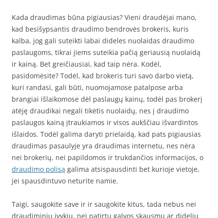
Kada draudimas būna pigiausias? Vieni draudėjai mano,
kad besišypsantis draudimo bendrovės brokeris, kuris
kalba, jog gali suteikti labai dideles nuolaidas draudimo
paslaugoms, tikrai jiems suteikia pačią geriausią nuolaidą
ir kainą. Bet greičiausiai, kad taip nėra. Kodėl,
pasidomėsite? Todėl, kad brokeris turi savo darbo vietą,
kuri randasi, gali būti, nuomojamose patalpose arba
brangiai išlaikomose dėl paslaugų kainų, todėl pas brokerį
atėję draudikai negali tikėtis nuolaidų, nes į draudimo
paslaugos kainą įtraukiamos ir visos aukščiau išvardintos
išlaidos. Todėl galima daryti prielaidą, kad pats pigiausias
draudimas pasaulyje yra draudimas internetu, nes nėra
nei brokerių, nei papildomos ir trukdančios informacijos, o
draudimo polisą
galima atsispausdinti bet kurioje vietoje,
jei spausdintuvo neturite namie.
Taigi, saugokite save ir ir saugokite kitus, tada nebus nei
draudiminių įvykių, nei patirtų galvos skausmų ar didelių