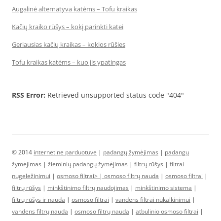
Augalinė alternatyva katėms – Tofu kraikas
Kačių kraiko rūšys – kokį parinkti katei
Geriausias kačių kraikas – kokios rūšies
Tofu kraikas katėms – kuo jis ypatingas
RSS Error:
Retrieved unsupported status code "404"
© 2014
internetine parduotuve
|
padangų žymėjimas
|
padangų
žymėjimas
|
žieminių padangų žymėjimas
|
filtrų rūšys
|
filtrai
nugeležinimui
|
osmoso filtrai> |
osmoso filtrų nauda
|
osmoso filtrai
|
filtrų rūšys
|
minkštinimo filtrų naudojimas
|
minkštinimo sistema
|
filtrų rūšys ir nauda
|
osmoso filtrai
|
vandens filtrai nukalkinimui
|
vandens filtrų nauda
|
osmoso filtrų nauda
|
atbulinio osmoso filtrai
|