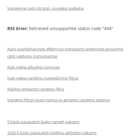
Vandenyje rasti nitratai - poveikis sveikatai
RSS Error:
Retrieved unsupported status code "404"
Auto supirkimas kaip efektyvus transporto priemonės gyvavimo
ciklo valdymo instrumentas
Kaip veikia atbulinis osmosas
Kaip veikia vandens nugeležinimo filtrai
Klaidos renkantis vandens filtrą
Vandens filtrai visam namui su geriamo vandens sistema
5 būdų panaudoti lauko namelį vaikams
2026 6 būdų panaudoti žaidimų aikšteles vaikams