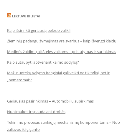
LEKTUVU BILIETAI
Kaip išsirinkti geriausią pelėsio valiklį
Žieminių padangų žymėjimas yra svarbus – kaip išvengti klaidų
Medinės žaidimų aikštelės vaikams – pristatymas ir surinkimas
Kaip sutaupyti aptveriant kaimo sodybą?
Maži nuotekų valymo įrenginiai gali veikti ne tik tyliai, bet ir
„nematomai‘‘?
Geriausias pasirinkimas – Automobilių supirkimas
Nuotraukos ir spauda ant drobės
Tekinimo procesas sunkiųjų mechanizmų komponentams – Nuo
žaliavos iki giganto