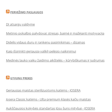
PERVEŽIMO PASLAUGOS
DI atsargų valdyme
Metinio pokalbio palydovai: stresas, baimė ir mažėjanti motyvacija
Didelis vidaus durų ir rankenų pasirinkimas – dizainas
Kaip išsirinkti geriausią valiklį pelėsio naikinimui
Medinės lauko vaikų žaidimo aikštelės – kūrybiškumas ir judrumas
GYVUNU PREKES
Geriausias maistas sterilizuotoms katėms - JOSERA
Josera Classic katėms - Ulta premium klasės kačių maistas
Aukščiausios kokybės standartas Jūsų šuns mitybai - JOSERA