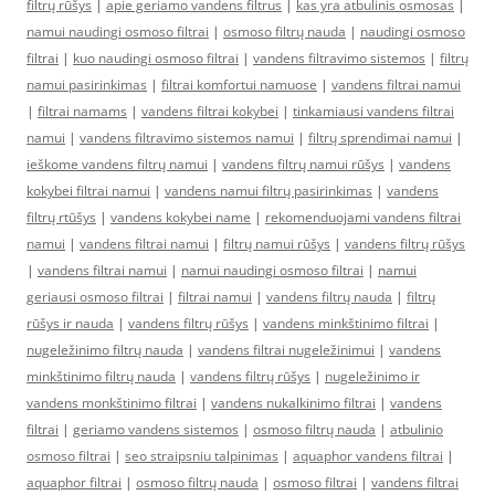
filtrų rūšys
|
apie geriamo vandens filtrus
|
kas yra atbulinis osmosas
|
namui naudingi osmoso filtrai
|
osmoso filtrų nauda
|
naudingi osmoso
filtrai
|
kuo naudingi osmoso filtrai
|
vandens filtravimo sistemos
|
filtrų
namui pasirinkimas
|
filtrai komfortui namuose
|
vandens filtrai namui
|
filtrai namams
|
vandens filtrai kokybei
|
tinkamiausi vandens filtrai
namui
|
vandens filtravimo sistemos namui
|
filtrų sprendimai namui
|
ieškome vandens filtrų namui
|
vandens filtrų namui rūšys
|
vandens
kokybei filtrai namui
|
vandens namui filtrų pasirinkimas
|
vandens
filtrų rtūšys
|
vandens kokybei name
|
rekomenduojami vandens filtrai
namui
|
vandens filtrai namui
|
filtrų namui rūšys
|
vandens filtrų rūšys
|
vandens filtrai namui
|
namui naudingi osmoso filtrai
|
namui
geriausi osmoso filtrai
|
filtrai namui
|
vandens filtrų nauda
|
filtrų
rūšys ir nauda
|
vandens filtrų rūšys
|
vandens minkštinimo filtrai
|
nugeležinimo filtrų nauda
|
vandens filtrai nugeležinimui
|
vandens
minkštinimo filtrų nauda
|
vandens filtrų rūšys
|
nugeležinimo ir
vandens monkštinimo filtrai
|
vandens nukalkinimo filtrai
|
vandens
filtrai
|
geriamo vandens sistemos
|
osmoso filtrų nauda
|
atbulinio
osmoso filtrai
|
seo straipsniu talpinimas
|
aquaphor vandens filtrai
|
aquaphor filtrai
|
osmoso filtrų nauda
|
osmoso filtrai
|
vandens filtrai