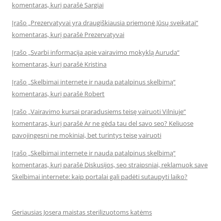
komentaras, kurį parašė Sargiai
Įrašo „Prezervatyvai yra draugiškiausia priemonė Jūsų sveikatai“
komentaras, kurį parašė Prezervatyvai
Įrašo „Svarbi informacija apie vairavimo mokyklą Auruda“
komentaras, kurį parašė Kristina
Įrašo „Skelbimai internete ir nauda patalpinus skelbimą“
komentaras, kurį parašė Robert
Įrašo „Vairavimo kursai praradusiems teisę vairuoti Vilniuje“
komentaras, kurį parašė Ar ne gėda tau del savo seo? Keliuose
pavojingesni ne mokiniai, bet turintys teisę vairuoti
Įrašo „Skelbimai internete ir nauda patalpinus skelbimą“
komentaras, kurį parašė Diskusijos, seo straipsniai, reklamuok save
Skelbimai internete: kaip portalai gali padėti sutaupyti laiko?
Geriausias Josera maistas sterilizuotoms katėms