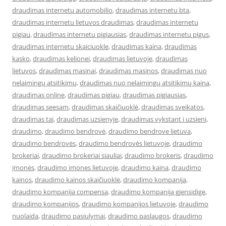
draudimas internetu automobilio
,
draudimas internetu bta
,
draudimas internetu lietuvos draudimas
,
draudimas internetu
pigiau
,
draudimas internetu pigiausias
,
draudimas internetu pigus
,
draudimas internetu skaiciuokle
,
draudimas kaina
,
draudimas
kasko
,
draudimas kelionei
,
draudimas lietuvoje
,
draudimas
lietuvos
,
draudimas masinai
,
draudimas masinos
,
draudimas nuo
nelaimingų atsitikimų
,
draudimas nuo nelaimingų atsitikimų kaina
,
draudimas online
,
draudimas pigiau
,
draudimas pigiausias
,
draudimas seesam
,
draudimas skaičiuoklė
,
draudimas sveikatos
,
draudimas tai
,
draudimas uzsienyje
,
draudimas vykstant i uzsieni
,
draudimo
,
draudimo bendrovė
,
draudimo bendrove lietuva
,
draudimo bendrovės
,
draudimo bendrovės lietuvoje
,
draudimo
brokeriai
,
draudimo brokeriai siauliai
,
draudimo brokeris
,
draudimo
įmonės
,
draudimo imones lietuvoje
,
draudimo kaina
,
draudimo
kainos
,
draudimo kainos skaičiuoklė
,
draudimo kompanija
,
draudimo kompanija compensa
,
draudimo kompanija gjensidige
,
draudimo kompanijos
,
draudimo kompanijos lietuvoje
,
draudimo
nuolaida
,
draudimo pasiulymai
,
draudimo paslaugos
,
draudimo