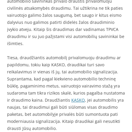
automobilio savininkas privalo draustis privalomuoju
civilinės atsakomybės draudimu. Tai užtikrina ne tik paties
vairuotojo galimo žalos saugumą, bet saugo ir kitus eismo
dalyvius nuo galimos patirti didelės žalos draudiminio
įvykio atveju. Kitaip šis draudimas dar vadinamas TPVCA
draudimu ir su juo pažįstami visi automobilių savininkai be
išimties.
Tiesa, draudžiantis automobilį privalomuoju draudimu ar
papildomu, tokiu kaip KASKO, draudikai turi savo
reikalavimus ir vienas iš jų, tai automobilio signalizacija.
Suprantama, kad pagal kiekvieno automobilio techninę
būklę, pagaminimo metus, vairuotojo vairavimo stažą yra
sudaroma tam tikra rizikos skalė, kurios pagalba nustatoma
ir draudimo kaina. Draudžiantis
KASKO
, jei automobilis yra
naujas, tai draudimui gali būti siūlomas visas draudimo
paketas, bet automobilyje privalės būti sumontuota pati
moderniausia signalizacija. Kitaip draudikai gali nesutikti
drausti Jūsų automobilio.