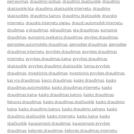
perrasymas
,
draudimo polisas
,
draudimo skaičiuoklė
,
draudimo
skaiciuokle bta
,
draudimo skaiciuokle internetu
,
draudimo
skaiciuokles
,
draudimu kainos
,
draudimu skaiciuokle
,
drauskis
internetu
,
drauskis internetu pigiau
,
drausti automobili internetu
,
drudimas
,
e draudimas
,
edraudimas
,
eta draudimas
,
europinis
draudimas
,
europinis sveikatos draudimas
,
givybes draudimas
,
gjensidige automobilio draudimas
,
gjensidige draudimas
,
gjensidige
draudimas internetu
,
gyvybės draudimas
,
gyvybes draudimas
internetu
,
gyvybes draudimas kaina
,
gyvybes draudimas
skaiciuokle
,
gyvybes draudimo skaiciuokle
,
hansa gyvybės
draudimas
,
investicinis draudimas
,
investicinis gyvybės draudimas
,
kas yra draudimas
,
kasco draudimas
,
kasko draudimas
,
kasko
draudimas automobiliui
,
kasko draudimas internetu
,
kasko
draudimas kaina
,
kasko draudimas kainos
,
kasko draudimas
lietuvos draudimas
,
kasko draudimas skaičiuoklė
,
kasko draudimo
kaina
,
kasko draudimo kainos
,
kasko draudimo salygos
,
kasko
draudimo skaičiuoklė
,
kasko internetu
,
kasko kaina
,
kasko
skaičiuoklė
,
kaupiamasis draudimas
,
kaupiamasis gyvybės
draudimas
,
kelionės draudimas
,
kelionės draudimas internetu
,