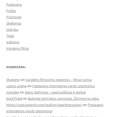
Paslaugos
Poilsis
Pramonei
Skelbimai
Statyba
Teisė
Vaikams
Vandens filtrai
KOMENTARAI
Shanerix
on
Vandens filtravimo sistemos – filtrai namui
casino online
on
Paslaugos internetinio verslo stiprinimui
noindex
on
Sienų dažymas – pasiruošimas ir darbai
ErickTheld
on
Buitinės technikos remontas. Žinome ne viską
https://vastusearch.com/author/pearlinecustan/
on
Paslaugos
internetinio verslo stiprinimui