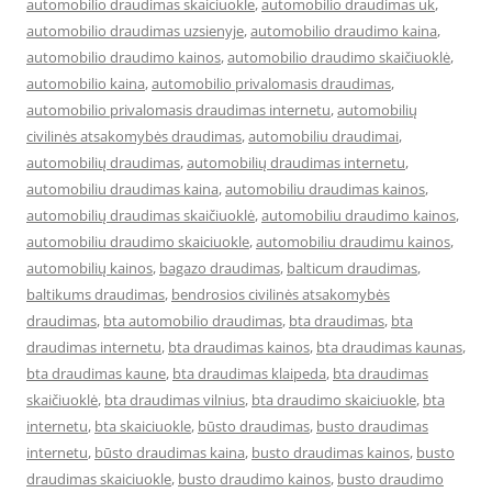
automobilio draudimas skaiciuokle
,
automobilio draudimas uk
,
automobilio draudimas uzsienyje
,
automobilio draudimo kaina
,
automobilio draudimo kainos
,
automobilio draudimo skaičiuoklė
,
automobilio kaina
,
automobilio privalomasis draudimas
,
automobilio privalomasis draudimas internetu
,
automobilių
civilinės atsakomybės draudimas
,
automobiliu draudimai
,
automobilių draudimas
,
automobilių draudimas internetu
,
automobiliu draudimas kaina
,
automobiliu draudimas kainos
,
automobilių draudimas skaičiuoklė
,
automobiliu draudimo kainos
,
automobiliu draudimo skaiciuokle
,
automobiliu draudimu kainos
,
automobilių kainos
,
bagazo draudimas
,
balticum draudimas
,
baltikums draudimas
,
bendrosios civilinės atsakomybės
draudimas
,
bta automobilio draudimas
,
bta draudimas
,
bta
draudimas internetu
,
bta draudimas kainos
,
bta draudimas kaunas
,
bta draudimas kaune
,
bta draudimas klaipeda
,
bta draudimas
skaičiuoklė
,
bta draudimas vilnius
,
bta draudimo skaiciuokle
,
bta
internetu
,
bta skaiciuokle
,
būsto draudimas
,
busto draudimas
internetu
,
būsto draudimas kaina
,
busto draudimas kainos
,
busto
draudimas skaiciuokle
,
busto draudimo kainos
,
busto draudimo