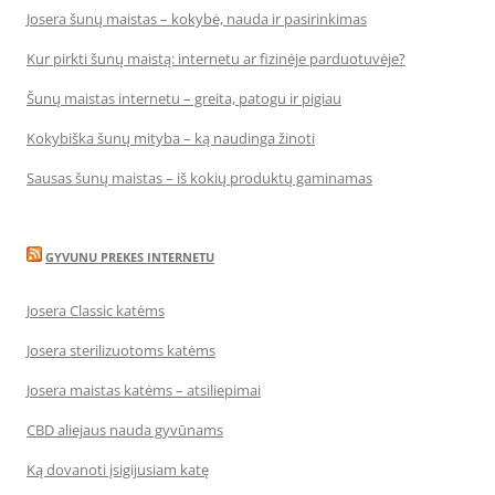
Josera šunų maistas – kokybė, nauda ir pasirinkimas
Kur pirkti šunų maistą: internetu ar fizinėje parduotuvėje?
Šunų maistas internetu – greita, patogu ir pigiau
Kokybiška šunų mityba – ką naudinga žinoti
Sausas šunų maistas – iš kokių produktų gaminamas
GYVUNU PREKES INTERNETU
Josera Classic katėms
Josera sterilizuotoms katėms
Josera maistas katėms – atsiliepimai
CBD aliejaus nauda gyvūnams
Ką dovanoti įsigijusiam katę