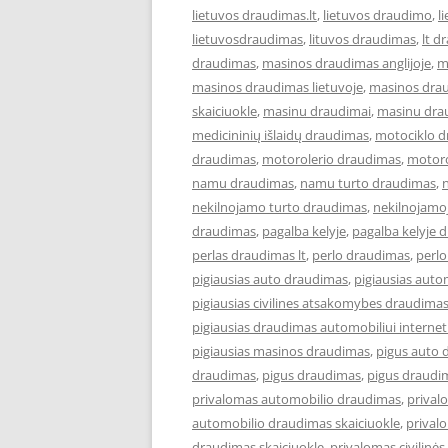
lietuvos draudimas.lt
,
lietuvos draudimo
,
l
lietuvosdraudimas
,
lituvos draudimas
,
lt d
draudimas
,
masinos draudimas anglijoje
,
m
masinos draudimas lietuvoje
,
masinos dra
skaiciuokle
,
masinu draudimai
,
masinu dra
medicininių išlaidų draudimas
,
motociklo 
draudimas
,
motorolerio draudimas
,
motoro
namu draudimas
,
namu turto draudimas
,
nekilnojamo turto draudimas
,
nekilnojamo
draudimas
,
pagalba kelyje
,
pagalba kelyje 
perlas draudimas lt
,
perlo draudimas
,
perlo
pigiausias auto draudimas
,
pigiausias aut
pigiausias civilines atsakomybes draudima
pigiausias draudimas automobiliui interne
pigiausias masinos draudimas
,
pigus auto 
draudimas
,
pigus draudimas
,
pigus draudi
privalomas automobilio draudimas
,
prival
automobilio draudimas skaiciuokle
,
prival
draudimas skaiciuokle
,
privalomas civilin