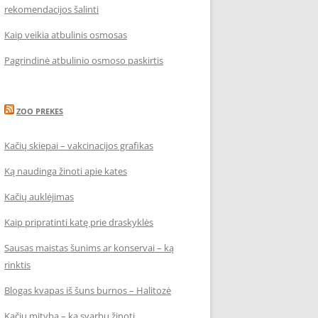
rekomendacijos šalinti
Kaip veikia atbulinis osmosas
Pagrindinė atbulinio osmoso paskirtis
ZOO PREKES
Kačių skiepai – vakcinacijos grafikas
Ką naudinga žinoti apie kates
Kačių auklėjimas
Kaip pripratinti katę prie draskyklės
Sausas maistas šunims ar konservai – ką
rinktis
Blogas kvapas iš šuns burnos – Halitozė
Kačių mityba – ką svarbu žinoti