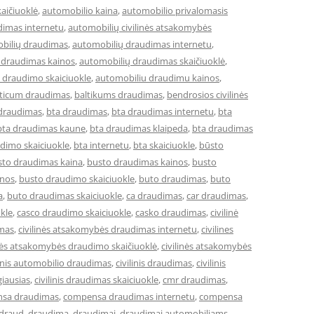
aičiuoklė
,
automobilio kaina
,
automobilio privalomasis
dimas internetu
,
automobilių civilinės atsakomybės
bilių draudimas
,
automobilių draudimas internetu
,
 draudimas kainos
,
automobilių draudimas skaičiuoklė
,
 draudimo skaiciuokle
,
automobiliu draudimu kainos
,
lticum draudimas
,
baltikums draudimas
,
bendrosios civilinės
 draudimas
,
bta draudimas
,
bta draudimas internetu
,
bta
bta draudimas kaune
,
bta draudimas klaipeda
,
bta draudimas
dimo skaiciuokle
,
bta internetu
,
bta skaiciuokle
,
būsto
sto draudimas kaina
,
busto draudimas kainos
,
busto
inos
,
busto draudimo skaiciuokle
,
buto draudimas
,
buto
a
,
buto draudimas skaiciuokle
,
ca draudimas
,
car draudimas
,
kle
,
casco draudimo skaiciuokle
,
casko draudimas
,
civilinė
imas
,
civilinės atsakomybės draudimas internetu
,
civilines
inės atsakomybės draudimo skaičiuoklė
,
civilinės atsakomybės
linis automobilio draudimas
,
civilinis draudimas
,
civilinis
giausias
,
civilinis draudimas skaiciuokle
,
cmr draudimas
,
sa draudimas
,
compensa draudimas internetu
,
compensa
draud
,
draudima
,
draudimai
,
draudimai automobiliams
,