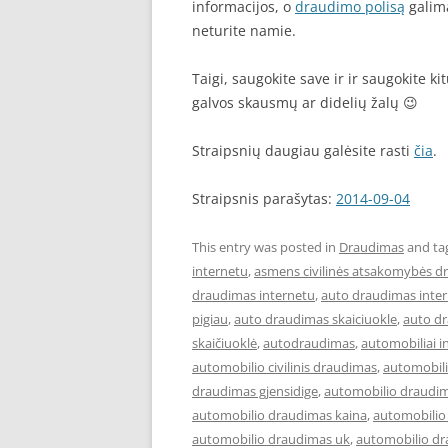
informacijos, o
draudimo polisą
galima
neturite namie.
Taigi, saugokite save ir ir saugokite k
galvos skausmų ar didelių žalų 😉
Straipsnių daugiau galėsite rasti
čia
.
Straipsnis parašytas:
2014-09-04
This entry was posted in
Draudimas
and ta
internetu
,
asmens civilinės atsakomybės d
draudimas internetu
,
auto draudimas inter
pigiau
,
auto draudimas skaiciuokle
,
auto d
skaičiuoklė
,
autodraudimas
,
automobiliai i
automobilio civilinis draudimas
,
automobil
draudimas gjensidige
,
automobilio draudim
automobilio draudimas kaina
,
automobilio
automobilio draudimas uk
,
automobilio dr