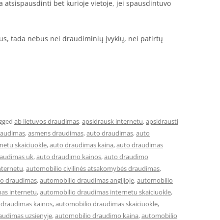
 atsispausdinti bet kurioje vietoje, jei spausdintuvo
itus, tada nebus nei draudiminių įvykių, nei patirtų
gged
ab lietuvos draudimas
,
apsidrausk internetu
,
apsidrausti
raudimas
,
asmens draudimas
,
auto draudimas
,
auto
netu skaiciuokle
,
auto draudimas kaina
,
auto draudimas
raudimas uk
,
auto draudimo kainos
,
auto draudimo
nternetu
,
automobilio civilinės atsakomybės draudimas
,
io draudimas
,
automobilio draudimas anglijoje
,
automobilio
as internetu
,
automobilio draudimas internetu skaiciuokle
,
 draudimas kainos
,
automobilio draudimas skaiciuokle
,
audimas uzsienyje
,
automobilio draudimo kaina
,
automobilio