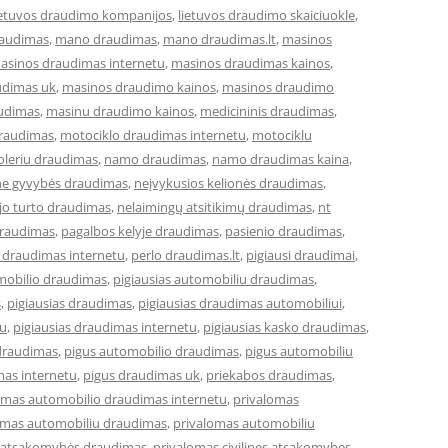
ietuvos draudimo kompanijos
,
lietuvos draudimo skaiciuokle
,
raudimas
,
mano draudimas
,
mano draudimas.lt
,
masinos
asinos draudimas internetu
,
masinos draudimas kainos
,
udimas uk
,
masinos draudimo kainos
,
masinos draudimo
udimas
,
masinu draudimo kainos
,
medicininis draudimas
,
draudimas
,
motociklo draudimas internetu
,
motociklu
leriu draudimas
,
namo draudimas
,
namo draudimas kaina
,
ne gyvybės draudimas
,
neįvykusios kelionės draudimas
,
jo turto draudimas
,
nelaimingų atsitikimų draudimas
,
nt
draudimas
,
pagalbos kelyje draudimas
,
pasienio draudimas
,
 draudimas internetu
,
perlo draudimas.lt
,
pigiausi draudimai
,
omobilio draudimas
,
pigiausias automobiliu draudimas
,
s
,
pigiausias draudimas
,
pigiausias draudimas automobiliui
,
tu
,
pigiausias draudimas internetu
,
pigiausias kasko draudimas
,
draudimas
,
pigus automobilio draudimas
,
pigus automobiliu
mas internetu
,
pigus draudimas uk
,
priekabos draudimas
,
omas automobilio draudimas internetu
,
privalomas
omas automobiliu draudimas
,
privalomas automobiliu
ės atsakomybės draudimas
,
privalomas civilines atsakomybes