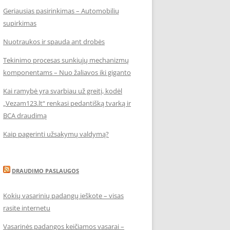
Geriausias pasirinkimas – Automobilių
supirkimas
Nuotraukos ir spauda ant drobės
Tekinimo procesas sunkiųjų mechanizmų
komponentams – Nuo žaliavos iki giganto
Kai ramybė yra svarbiau už greitį, kodėl
„Vezam123.lt“ renkasi pedantišką tvarką ir
BCA draudimą
Kaip pagerinti užsakymų valdymą?
DRAUDIMO PASLAUGOS
Kokių vasarinių padangų ieškote – visas
rasite internetu
Vasarinės padangos keičiamos vasarai –