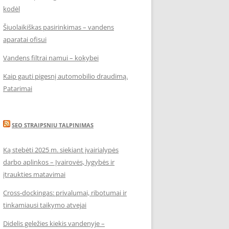
kodėl
Šiuolaikiškas pasirinkimas – vandens
aparatai ofisui
Vandens filtrai namui – kokybei
Kaip gauti pigesnį automobilio draudimą.
Patarimai
SEO STRAIPSNIU TALPINIMAS
Ką stebėti 2025 m. siekiant įvairialypės
darbo aplinkos – Įvairovės, lygybės ir
įtraukties matavimai
Cross-dockingas: privalumai, ribotumai ir
tinkamiausi taikymo atvejai
Didelis geležies kiekis vandenyje –