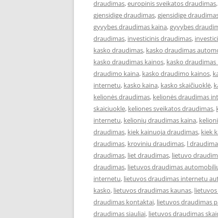
draudimas
,
europinis sveikatos draudimas
gjensidige draudimas
,
gjensidige draudimas
gyvybes draudimas kaina
,
gyvybes draudim
draudimas
,
investicinis draudimas
,
investi
kasko draudimas
,
kasko draudimas automo
kasko draudimas kainos
,
kasko draudimas 
draudimo kaina
,
kasko draudimo kainos
,
k
internetu
,
kasko kaina
,
kasko skaičiuoklė
,
k
kelionės draudimas
,
kelionės draudimas in
skaiciuokle
,
keliones sveikatos draudimas
,
internetu
,
kelionių draudimas kaina
,
kelion
draudimas
,
kiek kainuoja draudimas
,
kiek 
draudimas
,
kroviniu draudimas
,
l draudima
draudimas
,
liet draudimas
,
lietuvo draudi
draudimas
,
lietuvos draudimas automobili
internetu
,
lietuvos draudimas internetu au
kasko
,
lietuvos draudimas kaunas
,
lietuvo
draudimas kontaktai
,
lietuvos draudimas p
draudimas siauliai
,
lietuvos draudimas skai