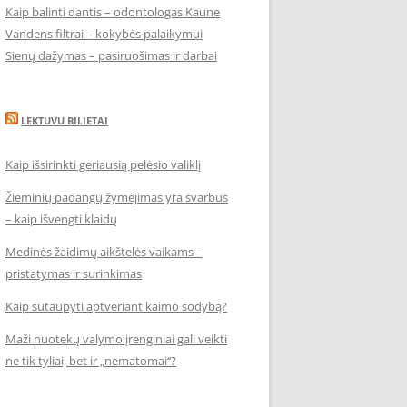
Kaip balinti dantis – odontologas Kaune
Vandens filtrai – kokybės palaikymui
Sienų dažymas – pasiruošimas ir darbai
LEKTUVU BILIETAI
Kaip išsirinkti geriausią pelėsio valiklį
Žieminių padangų žymėjimas yra svarbus
– kaip išvengti klaidų
Medinės žaidimų aikštelės vaikams –
pristatymas ir surinkimas
Kaip sutaupyti aptveriant kaimo sodybą?
Maži nuotekų valymo įrenginiai gali veikti
ne tik tyliai, bet ir „nematomai‘‘?