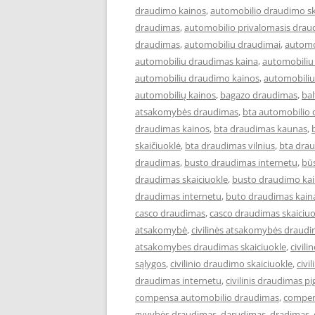
draudimo kainos
,
automobilio draudimo sk
draudimas
,
automobilio privalomasis drau
draudimas
,
automobiliu draudimai
,
automo
automobiliu draudimas kaina
,
automobiliu
automobiliu draudimo kainos
,
automobiliu
automobilių kainos
,
bagazo draudimas
,
ba
atsakomybės draudimas
,
bta automobilio
draudimas kainos
,
bta draudimas kaunas
,
skaičiuoklė
,
bta draudimas vilnius
,
bta drau
draudimas
,
busto draudimas internetu
,
bū
draudimas skaiciuokle
,
busto draudimo ka
draudimas internetu
,
buto draudimas kain
casco draudimas
,
casco draudimas skaiciuo
atsakomybė
,
civilinės atsakomybės draud
atsakomybes draudimas skaiciuokle
,
civil
sąlygos
,
civilinio draudimo skaiciuokle
,
civi
draudimas internetu
,
civilinis draudimas pi
compensa automobilio draudimas
,
compen
gyvybės draudimas
,
darudimas
,
dradimas
,