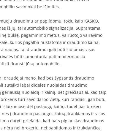
mobilių savininkai be išimties.
lomuoju draudimu ar papildomu, tokiu kaip KASKO,
nas iš jų, tai automobilio signalizacija. Suprantama,
ninę būklę, pagaminimo metus, vairuotojo vairavimo
skalė, kurios pagalba nustatoma ir draudimo kaina.
yra naujas, tai draudimui gali būti siūlomas visas
rivalės būti sumontuota pati moderniausia
utikti drausti Jūsų automobilio.
ni draudėjai mano, kad besišypsantis draudimo
ali suteikti labai dideles nuolaidas draudimo
 geriausią nuolaidą ir kainą. Bet greičiausiai, kad taip
rokeris turi savo darbo vietą, kuri randasi, gali būti,
išlaikomose dėl paslaugų kainų, todėl pas brokerį
ų, nes į draudimo paslaugos kainą įtraukiamos ir visos
alima daryti prielaidą, kad pats pigiausias draudimas
s nėra nei brokerių, nei papildomos ir trukdančios