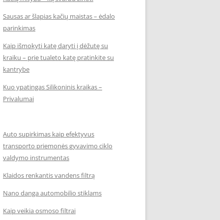
Sausas ar šlapias kačių maistas – ėdalo
parinkimas
Kaip išmokyti katę daryti į dėžutę su
kraiku – prie tualeto katę pratinkite su
kantrybe
Kuo ypatingas Silikoninis kraikas –
Privalumai
Auto supirkimas kaip efektyvus
transporto priemonės gyvavimo ciklo
valdymo instrumentas
Klaidos renkantis vandens filtrą
Nano danga automobilio stiklams
Kaip veikia osmoso filtrai