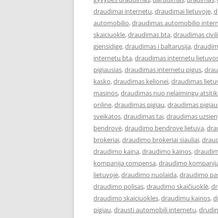
draudimai internetu
,
draudimai lietuvoje
,
d
automobilio
,
draudimas automobilio inter
skaiciuokle
,
draudimas bta
,
draudimas civi
gjensidige
,
draudimas i baltarusija
,
draudim
internetu bta
,
draudimas internetu lietuvo
pigiausias
,
draudimas internetu pigus
,
drau
kasko
,
draudimas kelionei
,
draudimas lietu
masinos
,
draudimas nuo nelaimingų atsiti
online
,
draudimas pigiau
,
draudimas pigiau
sveikatos
,
draudimas tai
,
draudimas uzsien
bendrovė
,
draudimo bendrove lietuva
,
dra
brokeriai
,
draudimo brokeriai siauliai
,
draud
draudimo kaina
,
draudimo kainos
,
draudim
kompanija compensa
,
draudimo kompanija
lietuvoje
,
draudimo nuolaida
,
draudimo pa
draudimo polisas
,
draudimo skaičiuoklė
,
dr
draudimo skaiciuokles
,
draudimu kainos
,
d
pigiau
,
drausti automobili internetu
,
drudi