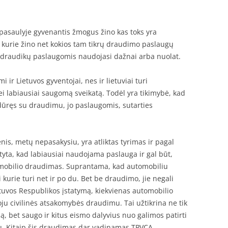
pasaulyje gyvenantis žmogus žino kas toks yra
 kurie žino net kokios tam tikrų draudimo paslaugų
r draudikų paslaugomis naudojasi dažnai arba nuolat.
ir Lietuvos gyventojai, nes ir lietuviai turi
i labiausiai saugomą sveikatą. Todėl yra tikimybė, kad
idūręs su draudimu, jo paslaugomis, sutarties
is, metų nepasakysiu, yra atliktas tyrimas ir pagal
ta, kad labiausiai naudojama paslauga ir gal būt,
tomobilio draudimas. Suprantama, kad automobiliu
i kurie turi net ir po du. Bet be draudimo, jie negali
ietuvos Respublikos įstatymą, kiekvienas automobilio
ju civilinės atsakomybės draudimu. Tai užtikrina ne tik
, bet saugo ir kitus eismo dalyvius nuo galimos patirti
ju. Kitaip šis draudimas dar vadinamas TPVCA