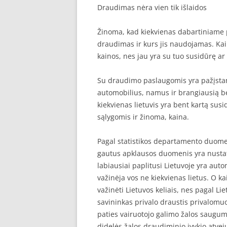
Draudimas nėra vien tik išlaidos
SEO STRAIPSNIU TALPINIMAS
Žinoma, kad kiekvienas dabartiniame 
SEO STRAIPSNIU TALPINIMAS
draudimas ir kurs jis naudojamas. Kai
kainos, nes jau yra su tuo susidūrę a
Su draudimo paslaugomis yra pažįstami 
automobilius, namus ir brangiausią be
kiekvienas lietuvis yra bent kartą sus
sąlygomis ir žinoma, kaina.
Pagal statistikos departamento duomen
gautus apklausos duomenis yra nustaty
labiausiai paplitusi Lietuvoje yra au
važinėja vos ne kiekvienas lietus. O ka
važinėti Lietuvos keliais, nes pagal L
savininkas privalo draustis privalomuo
paties vairuotojo galimo žalos saugumą
didelės žalos draudiminio įvykio atve