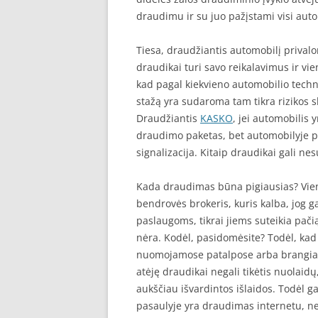
draudimu ir su juo pažįstami visi auto
Tiesa, draudžiantis automobilį priva
draudikai turi savo reikalavimus ir vie
kad pagal kiekvieno automobilio tech
stažą yra sudaroma tam tikra rizikos 
Draudžiantis
KASKO
, jei automobilis 
draudimo paketas, bet automobilyje p
signalizacija. Kitaip draudikai gali nes
Kada draudimas būna pigiausias? Vie
bendrovės brokeris, kuris kalba, jog g
paslaugoms, tikrai jiems suteikia pačią
nėra. Kodėl, pasidomėsite? Todėl, kad b
nuomojamose patalpose arba brangiai 
atėję draudikai negali tikėtis nuolaid
aukščiau išvardintos išlaidos. Todėl g
pasaulyje yra draudimas internetu, ne