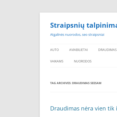
Skip
to
content
Straipsnių talpinim
Atgalinės nuorodos, seo straipsniai
AUTO
AVIABILIETAI
DRAUDIMAS
VAIKAMS
NUORODOS
POPULIARIAUSI
TAG ARCHIVES:
DRAUDIMAS SEESAM
PADANGOS PIGIAU
PERKU PADANGAS
NAUJOS PADANGOS
Draudimas nėra vien tik 
PIGIOS PADANGOS