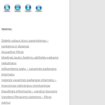
TEKSTAI:
Didelis vidaus durų pasirinkimas –
rankenos ir dizainas
Aquaphor filtrai
Medinės lauko žaidimų aikštelės vaikams
reikalingos
Ieškantiems pigių – vasarinės padangos
internetu
Įsigijote vasarines padangas internetu –
įmanomas nebrangus montavimas
Naudinga informacija – vanduo biurams
Vandens filtravimo sistemos – filtrai
namui