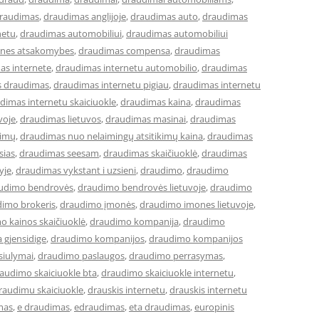
raudimas
,
draudimas anglijoje
,
draudimas auto
,
draudimas
netu
,
draudimas automobiliui
,
draudimas automobiliui
lines atsakomybes
,
draudimas compensa
,
draudimas
as internete
,
draudimas internetu automobilio
,
draudimas
s draudimas
,
draudimas internetu pigiau
,
draudimas internetu
dimas internetu skaiciuokle
,
draudimas kaina
,
draudimas
voje
,
draudimas lietuvos
,
draudimas masinai
,
draudimas
kimų
,
draudimas nuo nelaimingų atsitikimų kaina
,
draudimas
sias
,
draudimas seesam
,
draudimas skaičiuoklė
,
draudimas
yje
,
draudimas vykstant i uzsieni
,
draudimo
,
draudimo
udimo bendrovės
,
draudimo bendrovės lietuvoje
,
draudimo
imo brokeris
,
draudimo įmonės
,
draudimo imones lietuvoje
,
o kainos skaičiuoklė
,
draudimo kompanija
,
draudimo
 gjensidige
,
draudimo kompanijos
,
draudimo kompanijos
siulymai
,
draudimo paslaugos
,
draudimo perrasymas
,
audimo skaiciuokle bta
,
draudimo skaiciuokle internetu
,
raudimu skaiciuokle
,
drauskis internetu
,
drauskis internetu
mas
,
e draudimas
,
edraudimas
,
eta draudimas
,
europinis