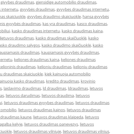
,
givybes draudimas
,
gjensidige automobilio draudimas
,
 internetu
,
gyvybės draudimas
,
gyvybes draudimas internetu
,
as skaiciuokle
,
gyvybes draudimo skaiciuokle
,
hansa gyvybės
cinis gyvybės draudimas
,
kas yra draudimas
,
kasco draudimas
,
biliui
,
kasko draudimas internetu
,
kasko draudimas kaina
,
lietuvos draudimas
,
kasko draudimas skaičiuoklė
,
kasko
asko draudimo salygos
,
kasko draudimo skaičiuoklė
,
kasko
aupiamasis draudimas
,
kaupiamasis gyvybės draudimas
,
ternetu
,
keliones draudimas kaina
,
keliones draudimas
kelioninis draudimas
,
kelioniu draudimas
,
kelionių draudimas
iu draudimas skaiciuokle
,
kiek kainuoja automobilio
kainuoja kasko draudimas
,
kredito draudimas
,
krovinio
s
,
laidavimo draudimas
,
ld draudimas
,
ldraudimas
,
letuvos
mas
,
lietuvos darudimas
,
lietuvos draudima
,
lietuvos
ui
,
lietuvos draudimas gyvybes draudimas
,
lietuvos draudimas
tomobilio
,
lietuvos draudimas kainos
,
lietuvos draudimas
s draudimas kaune
,
lietuvos draudimas klaipeda
,
lietuvos
agalba kelyje
,
lietuvos draudimas panevezys
,
lietuvos
ciuokle
,
lietuvos draudimas vilniuje
,
lietuvos draudimas vilnius
,