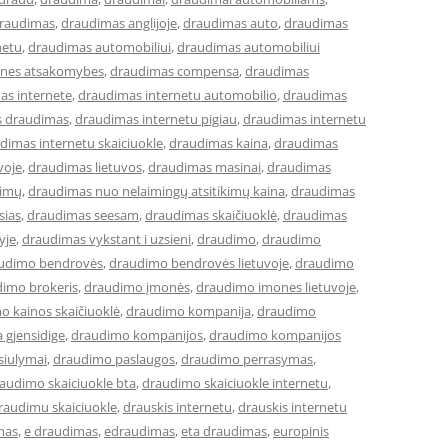
raudimas
,
draudimas anglijoje
,
draudimas auto
,
draudimas
netu
,
draudimas automobiliui
,
draudimas automobiliui
lines atsakomybes
,
draudimas compensa
,
draudimas
as internete
,
draudimas internetu automobilio
,
draudimas
s draudimas
,
draudimas internetu pigiau
,
draudimas internetu
dimas internetu skaiciuokle
,
draudimas kaina
,
draudimas
voje
,
draudimas lietuvos
,
draudimas masinai
,
draudimas
kimų
,
draudimas nuo nelaimingų atsitikimų kaina
,
draudimas
sias
,
draudimas seesam
,
draudimas skaičiuoklė
,
draudimas
yje
,
draudimas vykstant i uzsieni
,
draudimo
,
draudimo
udimo bendrovės
,
draudimo bendrovės lietuvoje
,
draudimo
imo brokeris
,
draudimo įmonės
,
draudimo imones lietuvoje
,
o kainos skaičiuoklė
,
draudimo kompanija
,
draudimo
 gjensidige
,
draudimo kompanijos
,
draudimo kompanijos
siulymai
,
draudimo paslaugos
,
draudimo perrasymas
,
audimo skaiciuokle bta
,
draudimo skaiciuokle internetu
,
raudimu skaiciuokle
,
drauskis internetu
,
drauskis internetu
mas
,
e draudimas
,
edraudimas
,
eta draudimas
,
europinis