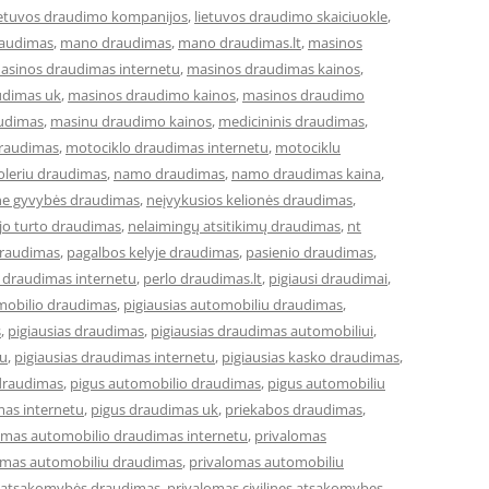
ietuvos draudimo kompanijos
,
lietuvos draudimo skaiciuokle
,
raudimas
,
mano draudimas
,
mano draudimas.lt
,
masinos
asinos draudimas internetu
,
masinos draudimas kainos
,
udimas uk
,
masinos draudimo kainos
,
masinos draudimo
udimas
,
masinu draudimo kainos
,
medicininis draudimas
,
draudimas
,
motociklo draudimas internetu
,
motociklu
leriu draudimas
,
namo draudimas
,
namo draudimas kaina
,
ne gyvybės draudimas
,
neįvykusios kelionės draudimas
,
jo turto draudimas
,
nelaimingų atsitikimų draudimas
,
nt
draudimas
,
pagalbos kelyje draudimas
,
pasienio draudimas
,
 draudimas internetu
,
perlo draudimas.lt
,
pigiausi draudimai
,
omobilio draudimas
,
pigiausias automobiliu draudimas
,
s
,
pigiausias draudimas
,
pigiausias draudimas automobiliui
,
tu
,
pigiausias draudimas internetu
,
pigiausias kasko draudimas
,
draudimas
,
pigus automobilio draudimas
,
pigus automobiliu
mas internetu
,
pigus draudimas uk
,
priekabos draudimas
,
omas automobilio draudimas internetu
,
privalomas
omas automobiliu draudimas
,
privalomas automobiliu
ės atsakomybės draudimas
,
privalomas civilines atsakomybes