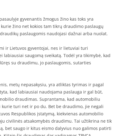
pasaulyje gyvenantis žmogus žino kas toks yra
 kurie žino net kokios tam tikrų draudimo paslaugų
r draudikų paslaugomis naudojasi dažnai arba nuolat.
ir Lietuvos gyventojai, nes ir lietuviai turi
i labiausiai saugomą sveikatą. Todėl yra tikimybė, kad
idūręs su draudimu, jo paslaugomis, sutarties
is, metų nepasakysiu, yra atliktas tyrimas ir pagal
ta, kad labiausiai naudojama paslauga ir gal būt,
tomobilio draudimas. Suprantama, kad automobiliu
i kurie turi net ir po du. Bet be draudimo, jie negali
ietuvos Respublikos įstatymą, kiekvienas automobilio
ju civilinės atsakomybės draudimu. Tai užtikrina ne tik
, bet saugo ir kitus eismo dalyvius nuo galimos patirti
ju. Kitaip šis draudimas dar vadinamas TPVCA