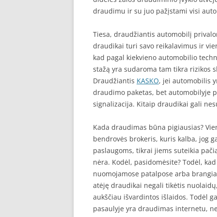
draudimu ir su juo pažįstami visi auto
Tiesa, draudžiantis automobilį priva
draudikai turi savo reikalavimus ir vie
kad pagal kiekvieno automobilio tech
stažą yra sudaroma tam tikra rizikos 
Draudžiantis
KASKO
, jei automobilis 
draudimo paketas, bet automobilyje p
signalizacija. Kitaip draudikai gali nes
Kada draudimas būna pigiausias? Vie
bendrovės brokeris, kuris kalba, jog g
paslaugoms, tikrai jiems suteikia pačią
nėra. Kodėl, pasidomėsite? Todėl, kad b
nuomojamose patalpose arba brangiai 
atėję draudikai negali tikėtis nuolaid
aukščiau išvardintos išlaidos. Todėl g
pasaulyje yra draudimas internetu, ne