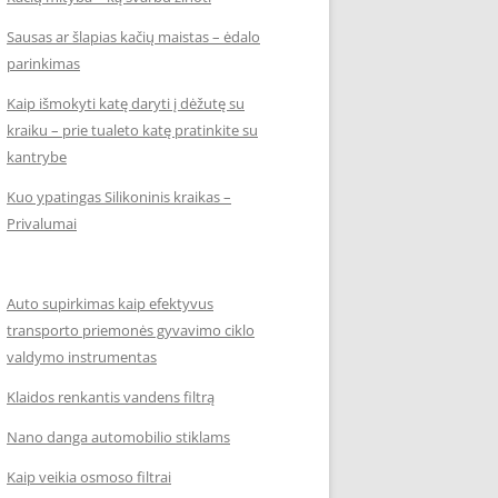
Sausas ar šlapias kačių maistas – ėdalo
parinkimas
Kaip išmokyti katę daryti į dėžutę su
kraiku – prie tualeto katę pratinkite su
kantrybe
Kuo ypatingas Silikoninis kraikas –
Privalumai
Auto supirkimas kaip efektyvus
transporto priemonės gyvavimo ciklo
valdymo instrumentas
Klaidos renkantis vandens filtrą
Nano danga automobilio stiklams
Kaip veikia osmoso filtrai