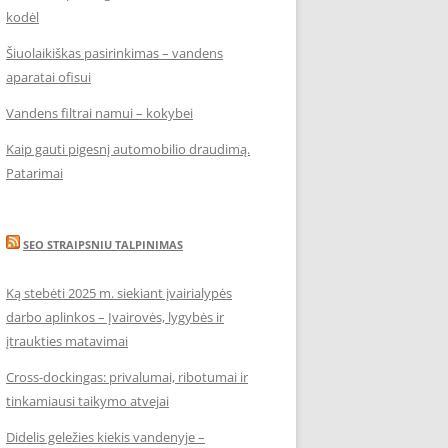
kodėl
Šiuolaikiškas pasirinkimas – vandens
aparatai ofisui
Vandens filtrai namui – kokybei
Kaip gauti pigesnį automobilio draudimą.
Patarimai
SEO STRAIPSNIU TALPINIMAS
Ką stebėti 2025 m. siekiant įvairialypės
darbo aplinkos – Įvairovės, lygybės ir
įtraukties matavimai
Cross-dockingas: privalumai, ribotumai ir
tinkamiausi taikymo atvejai
Didelis geležies kiekis vandenyje –