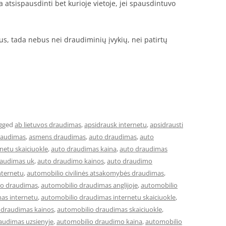
 atsispausdinti bet kurioje vietoje, jei spausdintuvo
itus, tada nebus nei draudiminių įvykių, nei patirtų
gged
ab lietuvos draudimas
,
apsidrausk internetu
,
apsidrausti
raudimas
,
asmens draudimas
,
auto draudimas
,
auto
netu skaiciuokle
,
auto draudimas kaina
,
auto draudimas
raudimas uk
,
auto draudimo kainos
,
auto draudimo
nternetu
,
automobilio civilinės atsakomybės draudimas
,
io draudimas
,
automobilio draudimas anglijoje
,
automobilio
as internetu
,
automobilio draudimas internetu skaiciuokle
,
 draudimas kainos
,
automobilio draudimas skaiciuokle
,
audimas uzsienyje
,
automobilio draudimo kaina
,
automobilio