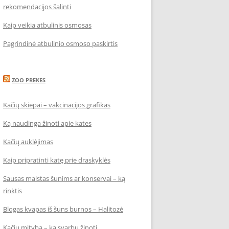
rekomendacijos šalinti
Kaip veikia atbulinis osmosas
Pagrindinė atbulinio osmoso paskirtis
ZOO PREKES
Kačių skiepai – vakcinacijos grafikas
Ką naudinga žinoti apie kates
Kačių auklėjimas
Kaip pripratinti katę prie draskyklės
Sausas maistas šunims ar konservai – ką
rinktis
Blogas kvapas iš šuns burnos – Halitozė
Kačių mityba – ką svarbu žinoti