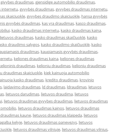
,
givybes draudimas
,
gjensidige automobilio draudimas
,
 internetu
,
gyvybės draudimas
,
gyvybes draudimas internetu
,
as skaiciuokle
,
gyvybes draudimo skaiciuokle
,
hansa gyvybės
cinis gyvybės draudimas
,
kas yra draudimas
,
kasco draudimas
,
biliui
,
kasko draudimas internetu
,
kasko draudimas kaina
,
lietuvos draudimas
,
kasko draudimas skaičiuoklė
,
kasko
asko draudimo salygos
,
kasko draudimo skaičiuoklė
,
kasko
aupiamasis draudimas
,
kaupiamasis gyvybės draudimas
,
ternetu
,
keliones draudimas kaina
,
keliones draudimas
kelioninis draudimas
,
kelioniu draudimas
,
kelionių draudimas
iu draudimas skaiciuokle
,
kiek kainuoja automobilio
kainuoja kasko draudimas
,
kredito draudimas
,
krovinio
s
,
laidavimo draudimas
,
ld draudimas
,
ldraudimas
,
letuvos
mas
,
lietuvos darudimas
,
lietuvos draudima
,
lietuvos
ui
,
lietuvos draudimas gyvybes draudimas
,
lietuvos draudimas
tomobilio
,
lietuvos draudimas kainos
,
lietuvos draudimas
s draudimas kaune
,
lietuvos draudimas klaipeda
,
lietuvos
agalba kelyje
,
lietuvos draudimas panevezys
,
lietuvos
ciuokle
,
lietuvos draudimas vilniuje
,
lietuvos draudimas vilnius
,