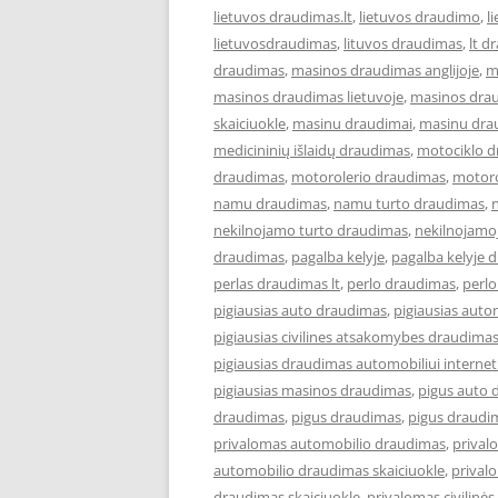
lietuvos draudimas.lt
,
lietuvos draudimo
,
l
lietuvosdraudimas
,
lituvos draudimas
,
lt d
draudimas
,
masinos draudimas anglijoje
,
m
masinos draudimas lietuvoje
,
masinos dra
skaiciuokle
,
masinu draudimai
,
masinu dra
medicininių išlaidų draudimas
,
motociklo 
draudimas
,
motorolerio draudimas
,
motoro
namu draudimas
,
namu turto draudimas
,
nekilnojamo turto draudimas
,
nekilnojamo
draudimas
,
pagalba kelyje
,
pagalba kelyje 
perlas draudimas lt
,
perlo draudimas
,
perlo
pigiausias auto draudimas
,
pigiausias aut
pigiausias civilines atsakomybes draudima
pigiausias draudimas automobiliui interne
pigiausias masinos draudimas
,
pigus auto 
draudimas
,
pigus draudimas
,
pigus draudi
privalomas automobilio draudimas
,
prival
automobilio draudimas skaiciuokle
,
prival
draudimas skaiciuokle
,
privalomas civilin