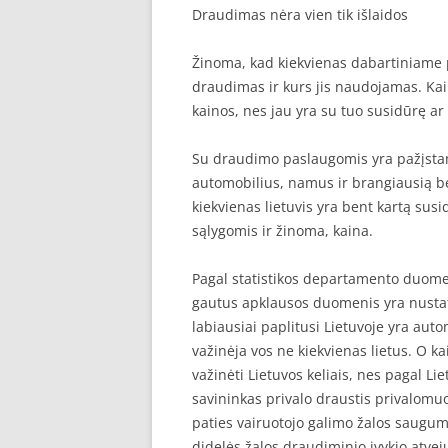
Draudimas nėra vien tik išlaidos
SEO STRAIPSNIU TALPINIMAS
Žinoma, kad kiekvienas dabartiniame 
SEO STRAIPSNIU TALPINIMAS
draudimas ir kurs jis naudojamas. Kai
kainos, nes jau yra su tuo susidūrę a
Su draudimo paslaugomis yra pažįstami 
automobilius, namus ir brangiausią be
kiekvienas lietuvis yra bent kartą sus
sąlygomis ir žinoma, kaina.
Pagal statistikos departamento duomen
gautus apklausos duomenis yra nustaty
labiausiai paplitusi Lietuvoje yra au
važinėja vos ne kiekvienas lietus. O ka
važinėti Lietuvos keliais, nes pagal L
savininkas privalo draustis privalomuo
paties vairuotojo galimo žalos saugumą
didelės žalos draudiminio įvykio atve