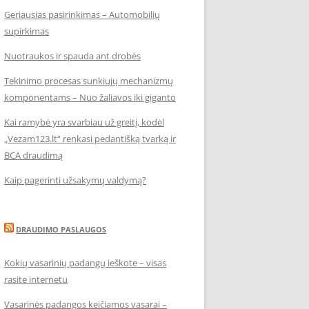
Geriausias pasirinkimas – Automobilių
supirkimas
Nuotraukos ir spauda ant drobės
Tekinimo procesas sunkiųjų mechanizmų
komponentams – Nuo žaliavos iki giganto
Kai ramybė yra svarbiau už greitį, kodėl
„Vezam123.lt“ renkasi pedantišką tvarką ir
BCA draudimą
Kaip pagerinti užsakymų valdymą?
DRAUDIMO PASLAUGOS
Kokių vasarinių padangų ieškote – visas
rasite internetu
Vasarinės padangos keičiamos vasarai –