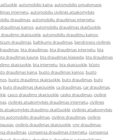
aičiuoklė
,
automobilio kaina
,
automobilio privalomasis
dimas internetu
,
automobilių civilinės atsakomybės
bilių draudimas
,
automobilių draudimas internetu
,
 draudimas kainos
,
automobilių draudimas skaičiuoklė
,
 draudimo skaiciuokle
,
automobiliu draudimu kainos
,
lticum draudimas
,
baltikums draudimas
,
bendrosios civilinės
 draudimas
,
bta draudimas
,
bta draudimas internetu
,
bta
bta draudimas kaune
,
bta draudimas klaipeda
,
bta draudimas
dimo skaiciuokle
,
bta internetu
,
bta skaiciuokle
,
būsto
sto draudimas kaina
,
busto draudimas kainos
,
busto
inos
,
busto draudimo skaiciuokle
,
buto draudimas
,
buto
a
,
buto draudimas skaiciuokle
,
ca draudimas
,
car draudimas
,
kle
,
casco draudimo skaiciuokle
,
casko draudimas
,
civilinė
imas
,
civilinės atsakomybės draudimas internetu
,
civilines
inės atsakomybės draudimo skaičiuoklė
,
civilinės atsakomybės
linis automobilio draudimas
,
civilinis draudimas
,
civilinis
giausias
,
civilinis draudimas skaiciuokle
,
cmr draudimas
,
sa draudimas
,
compensa draudimas internetu
,
compensa
draud
,
draudima
,
draudimai
,
draudimai automobiliams
,