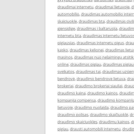
draudimai internetu
,
draudimai lietuvoje
,
d
automobilio
,
draudimas automobilio inter
skaiciuokle
,
draudimas bta
,
draudimas civi
gjensidige
,
draudimas i baltarusija
,
draudim
internetu bta
,
draudimas internetu lietuvo
pigiausias
,
draudimas internetu pigus
,
drau
kasko
,
draudimas kelionei
,
draudimas lietu
masinos
,
draudimas nuo nelaimingų atsiti
online
,
draudimas pigiau
,
draudimas pigiau
sveikatos
,
draudimas tai
,
draudimas uzsien
bendrovė
,
draudimo bendrove lietuva
,
dra
brokeriai
,
draudimo brokeriai siauliai
,
draud
draudimo kaina
,
draudimo kainos
,
draudim
kompanija compensa
,
draudimo kompanija
lietuvoje
,
draudimo nuolaida
,
draudimo pa
draudimo polisas
,
draudimo skaičiuoklė
,
dr
draudimo skaiciuokles
,
draudimu kainos
,
d
pigiau
,
drausti automobili internetu
,
drudi