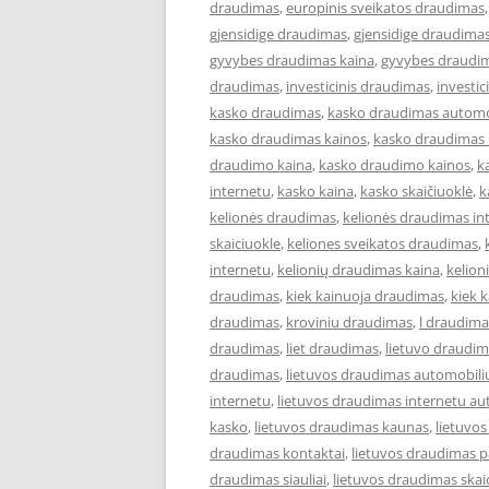
draudimas
,
europinis sveikatos draudimas
gjensidige draudimas
,
gjensidige draudimas
gyvybes draudimas kaina
,
gyvybes draudim
draudimas
,
investicinis draudimas
,
investi
kasko draudimas
,
kasko draudimas automo
kasko draudimas kainos
,
kasko draudimas 
draudimo kaina
,
kasko draudimo kainos
,
k
internetu
,
kasko kaina
,
kasko skaičiuoklė
,
k
kelionės draudimas
,
kelionės draudimas in
skaiciuokle
,
keliones sveikatos draudimas
,
internetu
,
kelionių draudimas kaina
,
kelion
draudimas
,
kiek kainuoja draudimas
,
kiek 
draudimas
,
kroviniu draudimas
,
l draudima
draudimas
,
liet draudimas
,
lietuvo draudi
draudimas
,
lietuvos draudimas automobili
internetu
,
lietuvos draudimas internetu au
kasko
,
lietuvos draudimas kaunas
,
lietuvo
draudimas kontaktai
,
lietuvos draudimas p
draudimas siauliai
,
lietuvos draudimas skai