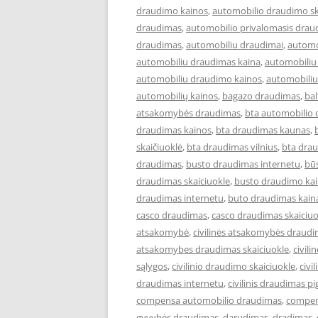
draudimo kainos
,
automobilio draudimo sk
draudimas
,
automobilio privalomasis drau
draudimas
,
automobiliu draudimai
,
automo
automobiliu draudimas kaina
,
automobiliu
automobiliu draudimo kainos
,
automobiliu
automobilių kainos
,
bagazo draudimas
,
ba
atsakomybės draudimas
,
bta automobilio
draudimas kainos
,
bta draudimas kaunas
,
skaičiuoklė
,
bta draudimas vilnius
,
bta drau
draudimas
,
busto draudimas internetu
,
bū
draudimas skaiciuokle
,
busto draudimo ka
draudimas internetu
,
buto draudimas kain
casco draudimas
,
casco draudimas skaiciuo
atsakomybė
,
civilinės atsakomybės draud
atsakomybes draudimas skaiciuokle
,
civil
sąlygos
,
civilinio draudimo skaiciuokle
,
civi
draudimas internetu
,
civilinis draudimas pi
compensa automobilio draudimas
,
compen
gyvybės draudimas
,
darudimas
,
dradimas
,