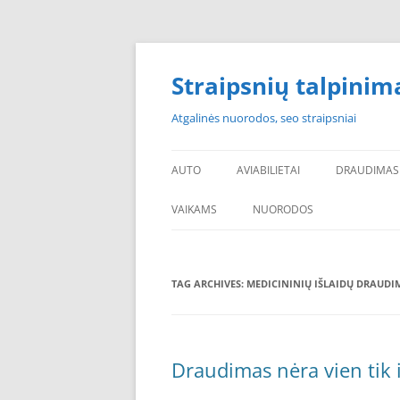
Skip
to
content
Straipsnių talpinim
Atgalinės nuorodos, seo straipsniai
AUTO
AVIABILIETAI
DRAUDIMAS
VAIKAMS
NUORODOS
POPULIARIAUSI
TAG ARCHIVES:
MEDICININIŲ IŠLAIDŲ DRAUDI
PADANGOS PIGIAU
PERKU PADANGAS
NAUJOS PADANGOS
Draudimas nėra vien tik 
PIGIOS PADANGOS