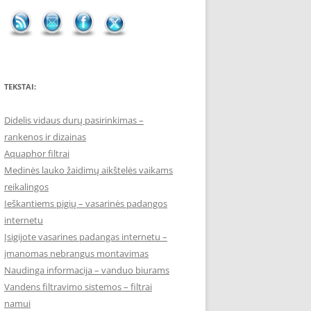
TEKSTAI:
Didelis vidaus durų pasirinkimas –
rankenos ir dizainas
Aquaphor filtrai
Medinės lauko žaidimų aikštelės vaikams
reikalingos
Ieškantiems pigių – vasarinės padangos
internetu
Įsigijote vasarines padangas internetu –
įmanomas nebrangus montavimas
Naudinga informacija – vanduo biurams
Vandens filtravimo sistemos – filtrai
namui