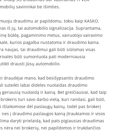
mobilių savininkai be išimties.
lomuoju draudimu ar papildomu, tokiu kaip KASKO,
nas iš jų, tai automobilio signalizacija. Suprantama,
ninę būklę, pagaminimo metus, vairuotojo vairavimo
skalė, kurios pagalba nustatoma ir draudimo kaina.
yra naujas, tai draudimui gali būti siūlomas visas
rivalės būti sumontuota pati moderniausia
utikti drausti Jūsų automobilio.
ni draudėjai mano, kad besišypsantis draudimo
ali suteikti labai dideles nuolaidas draudimo
 geriausią nuolaidą ir kainą. Bet greičiausiai, kad taip
rokeris turi savo darbo vietą, kuri randasi, gali būti,
išlaikomose dėl paslaugų kainų, todėl pas brokerį
ų, nes į draudimo paslaugos kainą įtraukiamos ir visos
alima daryti prielaidą, kad pats pigiausias draudimas
s nėra nei brokerių, nei papildomos ir trukdančios