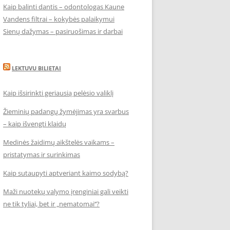
Kaip balinti dantis – odontologas Kaune
Vandens filtrai – kokybės palaikymui
Sienų dažymas – pasiruošimas ir darbai
LEKTUVU BILIETAI
Kaip išsirinkti geriausią pelėsio valiklį
Žieminių padangų žymėjimas yra svarbus
– kaip išvengti klaidų
Medinės žaidimų aikštelės vaikams –
pristatymas ir surinkimas
Kaip sutaupyti aptveriant kaimo sodybą?
Maži nuotekų valymo įrenginiai gali veikti
ne tik tyliai, bet ir „nematomai‘‘?