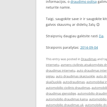
informacijos, o
draudimo polisą
galima
neturite namie.
Taigi, saugokite save ir ir saugokite k
galvos skausmų ar didelių žalų 😉
Straipsnių daugiau galėsite rasti
čia
.
Straipsnis parašytas:
2014-09-04
This entry was posted in
Draudimas
and ta
internetu
,
asmens civilinės atsakomybės d
draudimas internetu
,
auto draudimas inter
pigiau
,
auto draudimas skaiciuokle
,
auto d
skaičiuoklė
,
autodraudimas
,
automobiliai i
automobilio civilinis draudimas
,
automobil
draudimas gjensidige
,
automobilio draudim
automobilio draudimas kaina
,
automobilio
automobilio draudimas uk
,
automobilio dr