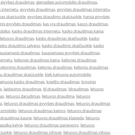
,
givybes draudimas
,
gjensidige automobilio draudimas
,
 internetu
,
gyvybės draudimas
,
gyvybes draudimas internetu
,
as skaiciuokle
,
gyvybes draudimo skaiciuokle
,
hansa gyvybės
cinis gyvybės draudimas
,
kas yra draudimas
,
kasco draudimas
,
biliui
,
kasko draudimas internetu
,
kasko draudimas kaina
,
lietuvos draudimas
,
kasko draudimas skaičiuoklė
,
kasko
asko draudimo salygos
,
kasko draudimo skaičiuoklė
,
kasko
aupiamasis draudimas
,
kaupiamasis gyvybės draudimas
,
ternetu
,
keliones draudimas kaina
,
keliones draudimas
kelioninis draudimas
,
kelioniu draudimas
,
kelionių draudimas
iu draudimas skaiciuokle
,
kiek kainuoja automobilio
kainuoja kasko draudimas
,
kredito draudimas
,
krovinio
s
,
laidavimo draudimas
,
ld draudimas
,
ldraudimas
,
letuvos
mas
,
lietuvos darudimas
,
lietuvos draudima
,
lietuvos
ui
,
lietuvos draudimas gyvybes draudimas
,
lietuvos draudimas
tomobilio
,
lietuvos draudimas kainos
,
lietuvos draudimas
s draudimas kaune
,
lietuvos draudimas klaipeda
,
lietuvos
agalba kelyje
,
lietuvos draudimas panevezys
,
lietuvos
ciuokle
,
lietuvos draudimas vilniuje
,
lietuvos draudimas vilnius
,