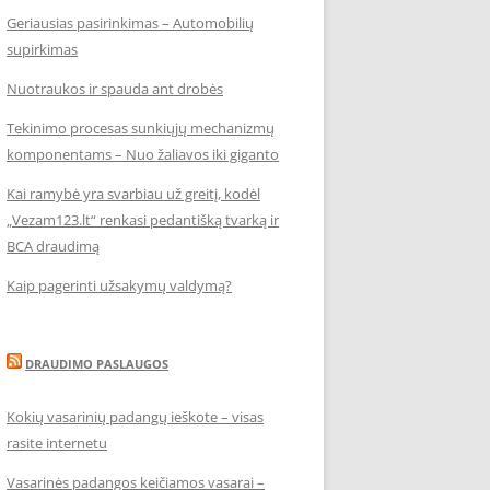
Geriausias pasirinkimas – Automobilių
supirkimas
Nuotraukos ir spauda ant drobės
Tekinimo procesas sunkiųjų mechanizmų
komponentams – Nuo žaliavos iki giganto
Kai ramybė yra svarbiau už greitį, kodėl
„Vezam123.lt“ renkasi pedantišką tvarką ir
BCA draudimą
Kaip pagerinti užsakymų valdymą?
DRAUDIMO PASLAUGOS
Kokių vasarinių padangų ieškote – visas
rasite internetu
Vasarinės padangos keičiamos vasarai –