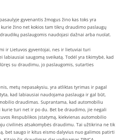
pasaulyje gyvenantis žmogus žino kas toks yra
 kurie žino net kokios tam tikrų draudimo paslaugų
r draudikų paslaugomis naudojasi dažnai arba nuolat.
ir Lietuvos gyventojai, nes ir lietuviai turi
i labiausiai saugomą sveikatą. Todėl yra tikimybė, kad
idūręs su draudimu, jo paslaugomis, sutarties
is, metų nepasakysiu, yra atliktas tyrimas ir pagal
ta, kad labiausiai naudojama paslauga ir gal būt,
tomobilio draudimas. Suprantama, kad automobiliu
i kurie turi net ir po du. Bet be draudimo, jie negali
ietuvos Respublikos įstatymą, kiekvienas automobilio
ju civilinės atsakomybės draudimu. Tai užtikrina ne tik
, bet saugo ir kitus eismo dalyvius nuo galimos patirti
ju. Kitaip šis draudimas dar vadinamas TPVCA