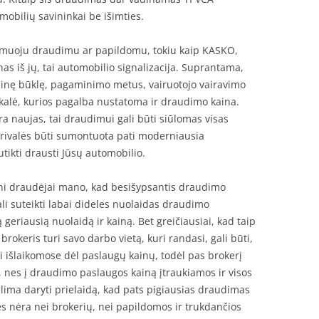
mobilių savininkai be išimties.
lomuoju draudimu ar papildomu, tokiu kaip KASKO,
nas iš jų, tai automobilio signalizacija. Suprantama,
ninę būklę, pagaminimo metus, vairuotojo vairavimo
skalė, kurios pagalba nustatoma ir draudimo kaina.
yra naujas, tai draudimui gali būti siūlomas visas
rivalės būti sumontuota pati moderniausia
utikti drausti Jūsų automobilio.
ni draudėjai mano, kad besišypsantis draudimo
ali suteikti labai dideles nuolaidas draudimo
 geriausią nuolaidą ir kainą. Bet greičiausiai, kad taip
rokeris turi savo darbo vietą, kuri randasi, gali būti,
išlaikomose dėl paslaugų kainų, todėl pas brokerį
ų, nes į draudimo paslaugos kainą įtraukiamos ir visos
alima daryti prielaidą, kad pats pigiausias draudimas
s nėra nei brokerių, nei papildomos ir trukdančios