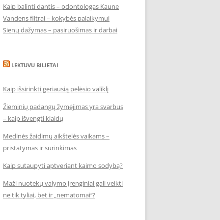
Kaip balinti dantis – odontologas Kaune
Vandens filtrai – kokybės palaikymui
Sienų dažymas – pasiruošimas ir darbai
LEKTUVU BILIETAI
Kaip išsirinkti geriausią pelėsio valiklį
Žieminių padangų žymėjimas yra svarbus
– kaip išvengti klaidų
Medinės žaidimų aikštelės vaikams –
pristatymas ir surinkimas
Kaip sutaupyti aptveriant kaimo sodybą?
Maži nuotekų valymo įrenginiai gali veikti
ne tik tyliai, bet ir „nematomai‘‘?