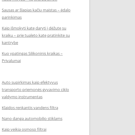
Sausas ar šlapias kačių maistas – ėdalo
parinkimas
Kaip išmokyti katę daryti į dėžutę su
kraiku – prie tualeto katę pratinkite su
kantrybe
Kuo ypatingas Silikoninis kraikas –
Privalumai
Auto supirkimas kaip efektyvus
transporto priemonės gyvavimo ciklo
valdymo instrumentas
Klaidos renkantis vandens filtrą
Nano danga automobilio stiklams
Kaip veikia osmoso filtrai