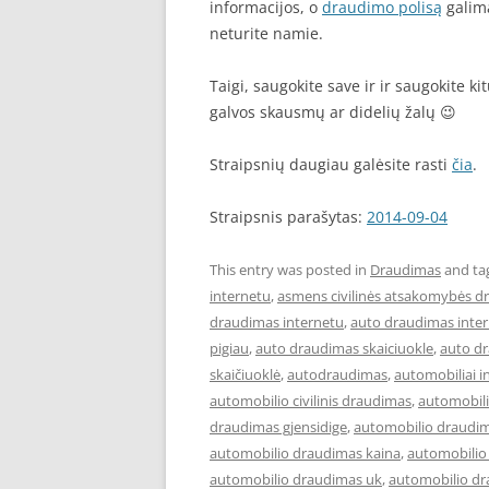
informacijos, o
draudimo polisą
galima
neturite namie.
Taigi, saugokite save ir ir saugokite k
galvos skausmų ar didelių žalų 😉
Straipsnių daugiau galėsite rasti
čia
.
Straipsnis parašytas:
2014-09-04
This entry was posted in
Draudimas
and ta
internetu
,
asmens civilinės atsakomybės d
draudimas internetu
,
auto draudimas inter
pigiau
,
auto draudimas skaiciuokle
,
auto d
skaičiuoklė
,
autodraudimas
,
automobiliai i
automobilio civilinis draudimas
,
automobil
draudimas gjensidige
,
automobilio draudim
automobilio draudimas kaina
,
automobilio
automobilio draudimas uk
,
automobilio dr