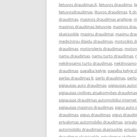
lietuvos draudimas.lt
,
lietuvos draudimo
,
l
lietuvosdraudimas
,
lituvos draudimas
,
lt d
draudimas
,
masinos draudimas anglijoje
,
m
masinos draudimas lietuvoje
,
masinos dra
skaiciuokle
,
masinu draudimai
,
masinu dra
medicininių išlaidų draudimas
,
motociklo 
draudimas
,
motorolerio draudimas
,
motoro
namu draudimas
,
namu turto draudimas
,
nekilnojamo turto draudimas
,
nekilnojamo
draudimas
,
pagalba kelyje
,
pagalba kelyje 
perlas draudimas lt
,
perlo draudimas
,
perlo
pigiausias auto draudimas
,
pigiausias aut
pigiausias civilines atsakomybes draudima
pigiausias draudimas automobiliui interne
pigiausias masinos draudimas
,
pigus auto 
draudimas
,
pigus draudimas
,
pigus draudi
privalomas automobilio draudimas
,
prival
automobilio draudimas skaiciuokle
,
prival
draudimas skaiciuokle
,
privalomas civilin