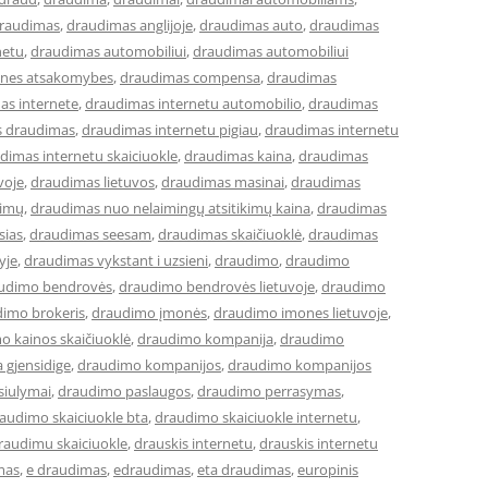
raudimas
,
draudimas anglijoje
,
draudimas auto
,
draudimas
netu
,
draudimas automobiliui
,
draudimas automobiliui
lines atsakomybes
,
draudimas compensa
,
draudimas
as internete
,
draudimas internetu automobilio
,
draudimas
s draudimas
,
draudimas internetu pigiau
,
draudimas internetu
dimas internetu skaiciuokle
,
draudimas kaina
,
draudimas
voje
,
draudimas lietuvos
,
draudimas masinai
,
draudimas
kimų
,
draudimas nuo nelaimingų atsitikimų kaina
,
draudimas
sias
,
draudimas seesam
,
draudimas skaičiuoklė
,
draudimas
yje
,
draudimas vykstant i uzsieni
,
draudimo
,
draudimo
udimo bendrovės
,
draudimo bendrovės lietuvoje
,
draudimo
imo brokeris
,
draudimo įmonės
,
draudimo imones lietuvoje
,
o kainos skaičiuoklė
,
draudimo kompanija
,
draudimo
 gjensidige
,
draudimo kompanijos
,
draudimo kompanijos
siulymai
,
draudimo paslaugos
,
draudimo perrasymas
,
audimo skaiciuokle bta
,
draudimo skaiciuokle internetu
,
raudimu skaiciuokle
,
drauskis internetu
,
drauskis internetu
mas
,
e draudimas
,
edraudimas
,
eta draudimas
,
europinis