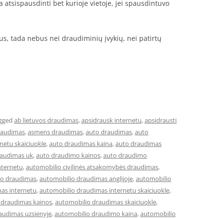
 atsispausdinti bet kurioje vietoje, jei spausdintuvo
itus, tada nebus nei draudiminių įvykių, nei patirtų
gged
ab lietuvos draudimas
,
apsidrausk internetu
,
apsidrausti
raudimas
,
asmens draudimas
,
auto draudimas
,
auto
netu skaiciuokle
,
auto draudimas kaina
,
auto draudimas
raudimas uk
,
auto draudimo kainos
,
auto draudimo
nternetu
,
automobilio civilinės atsakomybės draudimas
,
io draudimas
,
automobilio draudimas anglijoje
,
automobilio
as internetu
,
automobilio draudimas internetu skaiciuokle
,
 draudimas kainos
,
automobilio draudimas skaiciuokle
,
audimas uzsienyje
,
automobilio draudimo kaina
,
automobilio