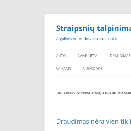
Skip
to
content
Straipsnių talpinim
Atgalinės nuorodos, seo straipsniai
AUTO
AVIABILIETAI
DRAUDIMAS
VAIKAMS
NUORODOS
POPULIARIAUSI
TAG ARCHIVES:
PRIVALOMOJO DRAUDIMO SKAI
PADANGOS PIGIAU
PERKU PADANGAS
NAUJOS PADANGOS
Draudimas nėra vien tik 
PIGIOS PADANGOS