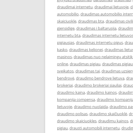
draudimai internetu
,
draudimai lietuvoje
,
d
automobilio
,
draudimas automobilio inter
skaiciuokle
,
draudimas bta
,
draudimas civi
gjensidige
,
draudimas i baltarusija
,
draudim
internetu bta
,
draudimas internetu lietuvo
pigiausias
,
draudimas internetu pigus
,
drau
kasko
,
draudimas kelionei
,
draudimas lietu
masinos
,
draudimas nuo nelaimingų atsiti
online
,
draudimas pigiau
,
draudimas pigiau
sveikatos
,
draudimas tai
,
draudimas uzsien
bendrovė
,
draudimo bendrove lietuva
,
dra
brokeriai
,
draudimo brokeriai siauliai
,
draud
draudimo kaina
,
draudimo kainos
,
draudim
kompanija compensa
,
draudimo kompanija
lietuvoje
,
draudimo nuolaida
,
draudimo pa
draudimo polisas
,
draudimo skaičiuoklė
,
dr
draudimo skaiciuokles
,
draudimu kainos
,
d
pigiau
,
drausti automobili internetu
,
drudi