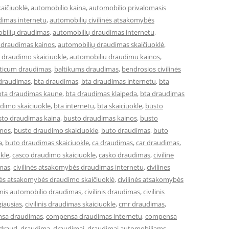
aičiuoklė
,
automobilio kaina
,
automobilio privalomasis
dimas internetu
,
automobilių civilinės atsakomybės
bilių draudimas
,
automobilių draudimas internetu
,
 draudimas kainos
,
automobilių draudimas skaičiuoklė
,
 draudimo skaiciuokle
,
automobiliu draudimu kainos
,
lticum draudimas
,
baltikums draudimas
,
bendrosios civilinės
 draudimas
,
bta draudimas
,
bta draudimas internetu
,
bta
bta draudimas kaune
,
bta draudimas klaipeda
,
bta draudimas
dimo skaiciuokle
,
bta internetu
,
bta skaiciuokle
,
būsto
sto draudimas kaina
,
busto draudimas kainos
,
busto
inos
,
busto draudimo skaiciuokle
,
buto draudimas
,
buto
a
,
buto draudimas skaiciuokle
,
ca draudimas
,
car draudimas
,
kle
,
casco draudimo skaiciuokle
,
casko draudimas
,
civilinė
imas
,
civilinės atsakomybės draudimas internetu
,
civilines
inės atsakomybės draudimo skaičiuoklė
,
civilinės atsakomybės
linis automobilio draudimas
,
civilinis draudimas
,
civilinis
giausias
,
civilinis draudimas skaiciuokle
,
cmr draudimas
,
sa draudimas
,
compensa draudimas internetu
,
compensa
draud
,
draudima
,
draudimai
,
draudimai automobiliams
,