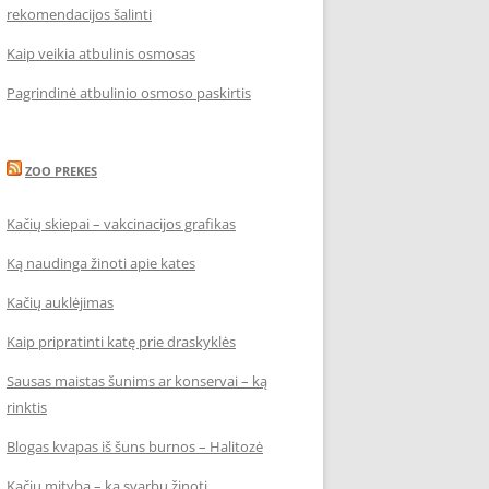
rekomendacijos šalinti
Kaip veikia atbulinis osmosas
Pagrindinė atbulinio osmoso paskirtis
ZOO PREKES
Kačių skiepai – vakcinacijos grafikas
Ką naudinga žinoti apie kates
Kačių auklėjimas
Kaip pripratinti katę prie draskyklės
Sausas maistas šunims ar konservai – ką
rinktis
Blogas kvapas iš šuns burnos – Halitozė
Kačių mityba – ką svarbu žinoti