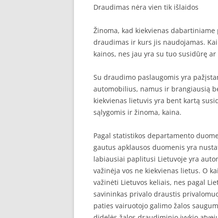
Draudimas nėra vien tik išlaidos
SEO STRAIPSNIU TALPINIMAS
Žinoma, kad kiekvienas dabartiniame 
SEO STRAIPSNIU TALPINIMAS
draudimas ir kurs jis naudojamas. Kai
kainos, nes jau yra su tuo susidūrę a
Su draudimo paslaugomis yra pažįstami 
automobilius, namus ir brangiausią be
kiekvienas lietuvis yra bent kartą sus
sąlygomis ir žinoma, kaina.
Pagal statistikos departamento duomen
gautus apklausos duomenis yra nustaty
labiausiai paplitusi Lietuvoje yra au
važinėja vos ne kiekvienas lietus. O ka
važinėti Lietuvos keliais, nes pagal L
savininkas privalo draustis privalomuo
paties vairuotojo galimo žalos saugumą
didelės žalos draudiminio įvykio atve