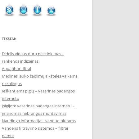
TEKSTAI:
Didelis vidaus durų pasirinkimas –
rankenos ir dizainas
Aquaphor filtrai
Medinės lauko žaidimų aikštelės vaikams
reikalingos
Ieškantiems pigių – vasarinės padangos
internetu
Įsigijote vasarines padangas internetu –
įmanomas nebrangus montavimas
Naudinga informacija – vanduo biurams
Vandens filtravimo sistemos – filtrai
namui