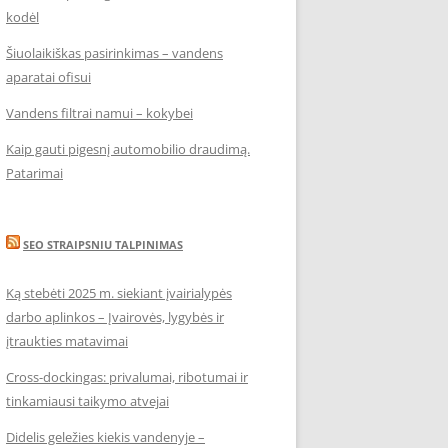
kodėl
Šiuolaikiškas pasirinkimas – vandens
aparatai ofisui
Vandens filtrai namui – kokybei
Kaip gauti pigesnį automobilio draudimą.
Patarimai
SEO STRAIPSNIU TALPINIMAS
Ką stebėti 2025 m. siekiant įvairialypės
darbo aplinkos – Įvairovės, lygybės ir
įtraukties matavimai
Cross-dockingas: privalumai, ribotumai ir
tinkamiausi taikymo atvejai
Didelis geležies kiekis vandenyje –