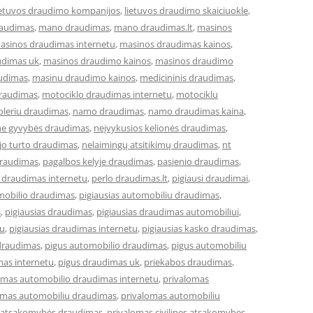
ietuvos draudimo kompanijos
,
lietuvos draudimo skaiciuokle
,
raudimas
,
mano draudimas
,
mano draudimas.lt
,
masinos
asinos draudimas internetu
,
masinos draudimas kainos
,
udimas uk
,
masinos draudimo kainos
,
masinos draudimo
udimas
,
masinu draudimo kainos
,
medicininis draudimas
,
draudimas
,
motociklo draudimas internetu
,
motociklu
leriu draudimas
,
namo draudimas
,
namo draudimas kaina
,
ne gyvybės draudimas
,
neįvykusios kelionės draudimas
,
jo turto draudimas
,
nelaimingų atsitikimų draudimas
,
nt
draudimas
,
pagalbos kelyje draudimas
,
pasienio draudimas
,
 draudimas internetu
,
perlo draudimas.lt
,
pigiausi draudimai
,
omobilio draudimas
,
pigiausias automobiliu draudimas
,
s
,
pigiausias draudimas
,
pigiausias draudimas automobiliui
,
tu
,
pigiausias draudimas internetu
,
pigiausias kasko draudimas
,
draudimas
,
pigus automobilio draudimas
,
pigus automobiliu
mas internetu
,
pigus draudimas uk
,
priekabos draudimas
,
omas automobilio draudimas internetu
,
privalomas
omas automobiliu draudimas
,
privalomas automobiliu
ės atsakomybės draudimas
,
privalomas civilines atsakomybes