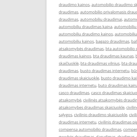
draudimo kainos
,
automobilio draudimo sk
draudimas
,
automobilio privalomasis drau
draudimas
,
automobiliu draudimai
,
automo
automobiliu draudimas kaina
,
automobiliu
automobiliu draudimo kainos
,
automobiliu
automobilių kainos
,
bagazo draudimas
,
ba
atsakomybės draudimas
,
bta automobilio
draudimas kainos
,
bta draudimas kaunas
,
skaičiuoklė
,
bta draudimas vilnius
,
bta drau
draudimas
,
busto draudimas internetu
,
bū
draudimas skaiciuokle
,
busto draudimo ka
draudimas internetu
,
buto draudimas kain
casco draudimas
,
casco draudimas skaiciuo
atsakomybė
,
civilinės atsakomybės draud
atsakomybes draudimas skaiciuokle
,
civil
sąlygos
,
civilinio draudimo skaiciuokle
,
civi
draudimas internetu
,
civilinis draudimas pi
compensa automobilio draudimas
,
compen
gyvybės draudimas
,
darudimas
,
dradimas
,