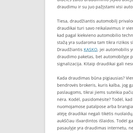
draudimu ir su juo pažįstami visi auto
Tiesa, draudžiantis automobilį priva
draudikai turi savo reikalavimus ir vie
kad pagal kiekvieno automobilio tech
stažą yra sudaroma tam tikra rizikos 
Draudžiantis
KASKO
, jei automobilis 
draudimo paketas, bet automobilyje p
signalizacija. Kitaip draudikai gali nes
Kada draudimas būna pigiausias? Vie
bendrovės brokeris, kuris kalba, jog g
paslaugoms, tikrai jiems suteikia pačią
nėra. Kodėl, pasidomėsite? Todėl, kad b
nuomojamose patalpose arba brangiai 
atėję draudikai negali tikėtis nuolaid
aukščiau išvardintos išlaidos. Todėl g
pasaulyje yra draudimas internetu, ne