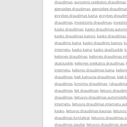
draudimas
,
europinis sveikatos draudimas
gjensidige draudimas
,
gjensidige draudimas
gyvybes draudimas kaina
,
gyvybes draudim
draudimas
,
investicinis draudimas
,
investi
kasko draudimas
,
kasko draudimas automo
kasko draudimas kainos
,
kasko draudimas 
draudimo kaina
,
kasko draudimo kainos
,
k
internetu
,
kasko kaina
,
kasko skaičiuoklė
,
k
kelionės draudimas
,
kelionės draudimas in
skaiciuokle
,
keliones sveikatos draudimas
,
internetu
,
kelionių draudimas kaina
,
kelion
draudimas
,
kiek kainuoja draudimas
,
kiek 
draudimas
,
kroviniu draudimas
,
l draudima
draudimas
,
liet draudimas
,
lietuvo draudi
draudimas
,
lietuvos draudimas automobili
internetu
,
lietuvos draudimas internetu au
kasko
,
lietuvos draudimas kaunas
,
lietuvo
draudimas kontaktai
,
lietuvos draudimas p
draudimas siauliai
,
lietuvos draudimas skai