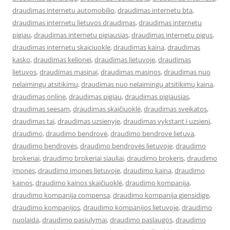
draudimas internetu automobilio
,
draudimas internetu bta
,
draudimas internetu lietuvos draudimas
,
draudimas internetu
pigiau
,
draudimas internetu pigiausias
,
draudimas internetu pigus
,
draudimas internetu skaiciuokle
,
draudimas kaina
,
draudimas
kasko
,
draudimas kelionei
,
draudimas lietuvoje
,
draudimas
lietuvos
,
draudimas masinai
,
draudimas masinos
,
draudimas nuo
nelaimingų atsitikimų
,
draudimas nuo nelaimingų atsitikimų kaina
,
draudimas online
,
draudimas pigiau
,
draudimas pigiausias
,
draudimas seesam
,
draudimas skaičiuoklė
,
draudimas sveikatos
,
draudimas tai
,
draudimas uzsienyje
,
draudimas vykstant i uzsieni
,
draudimo
,
draudimo bendrovė
,
draudimo bendrove lietuva
,
draudimo bendrovės
,
draudimo bendrovės lietuvoje
,
draudimo
brokeriai
,
draudimo brokeriai siauliai
,
draudimo brokeris
,
draudimo
įmonės
,
draudimo imones lietuvoje
,
draudimo kaina
,
draudimo
kainos
,
draudimo kainos skaičiuoklė
,
draudimo kompanija
,
draudimo kompanija compensa
,
draudimo kompanija gjensidige
,
draudimo kompanijos
,
draudimo kompanijos lietuvoje
,
draudimo
nuolaida
,
draudimo pasiulymai
,
draudimo paslaugos
,
draudimo