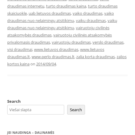
draudimas internetu
,
turto draudimas kaina
,
turto draudimas
skaiciuokle
,
uab lietuvos draudimas
,
vaiko draudimas
,
vaiko
draudimas nuo nelaimingų atsitikimų
,
vaiku draudimas
,
vaikų
draudimas nuo nelaimingų atsitikimų
,
vairuotojų civilinės
atsakomybės draudimas
,
vairuotojų civilinės atsakomybės
privalomasis draudimas
,
vairuotoju draudimas
,
verslo draudimas
,
visi draudimai
,
www.lietuvos draudimas
,
www.lietuvos
draudimas.lt
,
www.perlo draudimas.lt
,
zalia korta draudimas
,
zalios
kortos kaina
on
2014/09/04
.
Search
Search
JEI NAUDINGA – DALINAMĖS