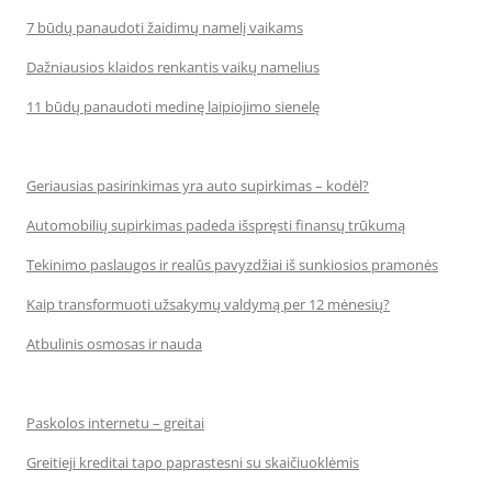
7 būdų panaudoti žaidimų namelį vaikams
Dažniausios klaidos renkantis vaikų namelius
11 būdų panaudoti medinę laipiojimo sienelę
Geriausias pasirinkimas yra auto supirkimas – kodėl?
Automobilių supirkimas padeda išspręsti finansų trūkumą
Tekinimo paslaugos ir realūs pavyzdžiai iš sunkiosios pramonės
Kaip transformuoti užsakymų valdymą per 12 mėnesių?
Atbulinis osmosas ir nauda
Paskolos internetu – greitai
Greitieji kreditai tapo paprastesni su skaičiuoklėmis