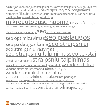
bakterijos kanalizacijai
bakterijos nuotekoms
bakterijos riebalu gaudyklems
bakterijos valymo įrenginiams
bakterijos riebalu skaidymui
filtrai
brita filtrai
kur apsistoti druskininkuose
mechaniniai vandens filtrai
mediniai langai
mediniai langai vilniuje
mikroautobusu nuoma
nakvyne Vilniuje
nuo kada vasarines padangos
padangos
plastikiniai langai
seo
plastikiniai langai vilniuje
seo kaina
seo kainos
seo paslaugos
seo optimizavimas
Seo straipsniai
seo paslaugos kaina
seo straipsniu rasymas
seo straipsniu talpinimas
seo tekstai
straipsniu talpinimas
skelbimai nemokamai
vandens filtrai
vairavimo mokykla
vairavimo mokyklos vilniuje
vandens kokybe
vandens filtravimo sistemos
vandens minkstinimo filtrai
vandens nugeležinimo filtrai
vasarines padangos
vasarines padangos internetu
vasarines padangos kaina
vasarines padangos nuo kada
vasarines padangos pigiau
viesbuciai
viesbuciai vilniuje
viesbuciai druskininkuose
vilniuje
NEMOKAMI SKELBIMAI