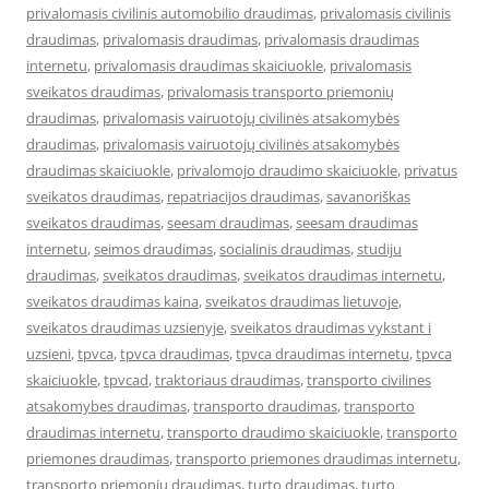
privalomasis civilinis automobilio draudimas
,
privalomasis civilinis
draudimas
,
privalomasis draudimas
,
privalomasis draudimas
internetu
,
privalomasis draudimas skaiciuokle
,
privalomasis
sveikatos draudimas
,
privalomasis transporto priemonių
draudimas
,
privalomasis vairuotojų civilinės atsakomybės
draudimas
,
privalomasis vairuotojų civilinės atsakomybės
draudimas skaiciuokle
,
privalomojo draudimo skaiciuokle
,
privatus
sveikatos draudimas
,
repatriacijos draudimas
,
savanoriškas
sveikatos draudimas
,
seesam draudimas
,
seesam draudimas
internetu
,
seimos draudimas
,
socialinis draudimas
,
studiju
draudimas
,
sveikatos draudimas
,
sveikatos draudimas internetu
,
sveikatos draudimas kaina
,
sveikatos draudimas lietuvoje
,
sveikatos draudimas uzsienyje
,
sveikatos draudimas vykstant i
uzsieni
,
tpvca
,
tpvca draudimas
,
tpvca draudimas internetu
,
tpvca
skaiciuokle
,
tpvcad
,
traktoriaus draudimas
,
transporto civilines
atsakomybes draudimas
,
transporto draudimas
,
transporto
draudimas internetu
,
transporto draudimo skaiciuokle
,
transporto
priemones draudimas
,
transporto priemones draudimas internetu
,
transporto priemonių draudimas
,
turto draudimas
,
turto