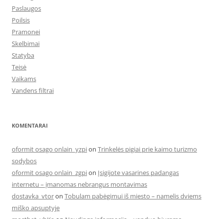
Paslaugos
Poilsis
Pramonei
Skelbimai
Statyba
Teisė
Vaikams
Vandens filtrai
KOMENTARAI
oformit osago onlain_yzpi
on
Trinkelės pigiai prie kaimo turizmo
sodybos
oformit osago onlain_zgpi
on
Įsigijote vasarines padangas
internetu – įmanomas nebrangus montavimas
dostavka_vtor
on
Tobulam pabėgimui iš miesto – namelis dviems
miško apsuptyje