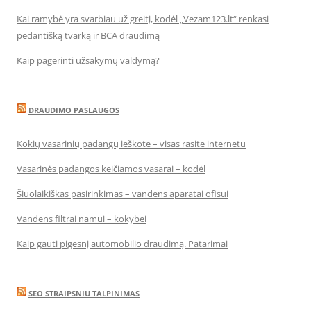
Kai ramybė yra svarbiau už greitį, kodėl „Vezam123.lt“ renkasi
pedantišką tvarką ir BCA draudimą
Kaip pagerinti užsakymų valdymą?
DRAUDIMO PASLAUGOS
Kokių vasarinių padangų ieškote – visas rasite internetu
Vasarinės padangos keičiamos vasarai – kodėl
Šiuolaikiškas pasirinkimas – vandens aparatai ofisui
Vandens filtrai namui – kokybei
Kaip gauti pigesnį automobilio draudimą. Patarimai
SEO STRAIPSNIU TALPINIMAS