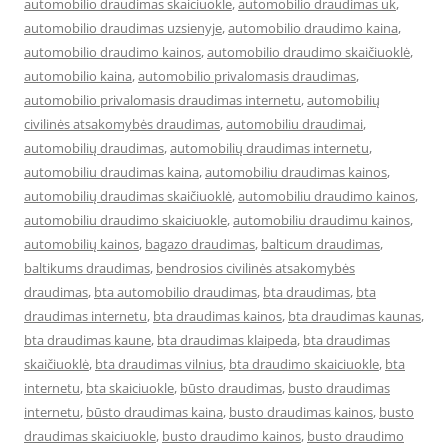
automobilio draudimas skaiciuokle
,
automobilio draudimas uk
,
automobilio draudimas uzsienyje
,
automobilio draudimo kaina
,
automobilio draudimo kainos
,
automobilio draudimo skaičiuoklė
,
automobilio kaina
,
automobilio privalomasis draudimas
,
automobilio privalomasis draudimas internetu
,
automobilių
civilinės atsakomybės draudimas
,
automobiliu draudimai
,
automobilių draudimas
,
automobilių draudimas internetu
,
automobiliu draudimas kaina
,
automobiliu draudimas kainos
,
automobilių draudimas skaičiuoklė
,
automobiliu draudimo kainos
,
automobiliu draudimo skaiciuokle
,
automobiliu draudimu kainos
,
automobilių kainos
,
bagazo draudimas
,
balticum draudimas
,
baltikums draudimas
,
bendrosios civilinės atsakomybės
draudimas
,
bta automobilio draudimas
,
bta draudimas
,
bta
draudimas internetu
,
bta draudimas kainos
,
bta draudimas kaunas
,
bta draudimas kaune
,
bta draudimas klaipeda
,
bta draudimas
skaičiuoklė
,
bta draudimas vilnius
,
bta draudimo skaiciuokle
,
bta
internetu
,
bta skaiciuokle
,
būsto draudimas
,
busto draudimas
internetu
,
būsto draudimas kaina
,
busto draudimas kainos
,
busto
draudimas skaiciuokle
,
busto draudimo kainos
,
busto draudimo