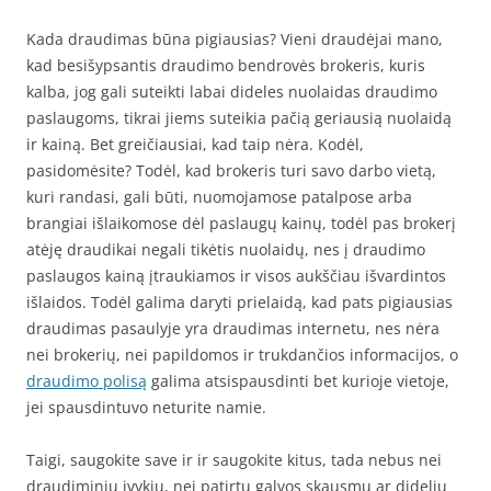
Kada draudimas būna pigiausias? Vieni draudėjai mano,
kad besišypsantis draudimo bendrovės brokeris, kuris
kalba, jog gali suteikti labai dideles nuolaidas draudimo
paslaugoms, tikrai jiems suteikia pačią geriausią nuolaidą
ir kainą. Bet greičiausiai, kad taip nėra. Kodėl,
pasidomėsite? Todėl, kad brokeris turi savo darbo vietą,
kuri randasi, gali būti, nuomojamose patalpose arba
brangiai išlaikomose dėl paslaugų kainų, todėl pas brokerį
atėję draudikai negali tikėtis nuolaidų, nes į draudimo
paslaugos kainą įtraukiamos ir visos aukščiau išvardintos
išlaidos. Todėl galima daryti prielaidą, kad pats pigiausias
draudimas pasaulyje yra draudimas internetu, nes nėra
nei brokerių, nei papildomos ir trukdančios informacijos, o
draudimo polisą
galima atsispausdinti bet kurioje vietoje,
jei spausdintuvo neturite namie.
Taigi, saugokite save ir ir saugokite kitus, tada nebus nei
draudiminių įvykių, nei patirtų galvos skausmų ar didelių