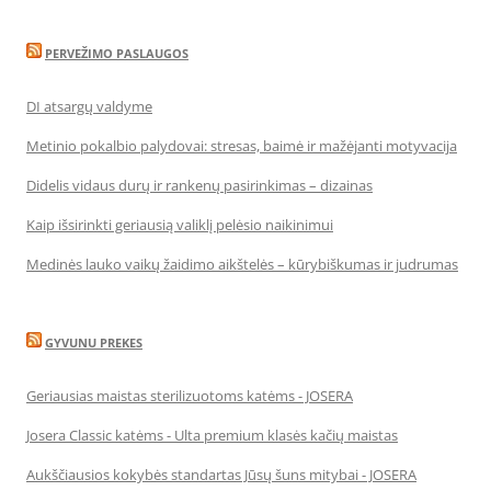
PERVEŽIMO PASLAUGOS
DI atsargų valdyme
Metinio pokalbio palydovai: stresas, baimė ir mažėjanti motyvacija
Didelis vidaus durų ir rankenų pasirinkimas – dizainas
Kaip išsirinkti geriausią valiklį pelėsio naikinimui
Medinės lauko vaikų žaidimo aikštelės – kūrybiškumas ir judrumas
GYVUNU PREKES
Geriausias maistas sterilizuotoms katėms - JOSERA
Josera Classic katėms - Ulta premium klasės kačių maistas
Aukščiausios kokybės standartas Jūsų šuns mitybai - JOSERA