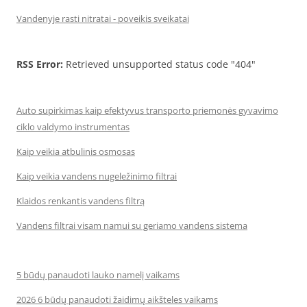
Vandenyje rasti nitratai - poveikis sveikatai
RSS Error:
Retrieved unsupported status code "404"
Auto supirkimas kaip efektyvus transporto priemonės gyvavimo
ciklo valdymo instrumentas
Kaip veikia atbulinis osmosas
Kaip veikia vandens nugeležinimo filtrai
Klaidos renkantis vandens filtrą
Vandens filtrai visam namui su geriamo vandens sistema
5 būdų panaudoti lauko namelį vaikams
2026 6 būdų panaudoti žaidimų aikšteles vaikams