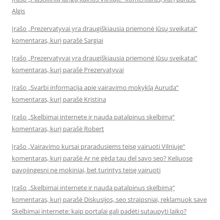
Algis
Įrašo „Prezervatyvai yra draugiškiausia priemonė Jūsų sveikatai“
komentaras, kurį parašė Sargiai
Įrašo „Prezervatyvai yra draugiškiausia priemonė Jūsų sveikatai“
komentaras, kurį parašė Prezervatyvai
Įrašo „Svarbi informacija apie vairavimo mokyklą Auruda“
komentaras, kurį parašė Kristina
Įrašo „Skelbimai internete ir nauda patalpinus skelbimą“
komentaras, kurį parašė Robert
Įrašo „Vairavimo kursai praradusiems teisę vairuoti Vilniuje“
komentaras, kurį parašė Ar ne gėda tau del savo seo? Keliuose
pavojingesni ne mokiniai, bet turintys teisę vairuoti
Įrašo „Skelbimai internete ir nauda patalpinus skelbimą“
komentaras, kurį parašė Diskusijos, seo straipsniai, reklamuok save
Skelbimai internete: kaip portalai gali padėti sutaupyti laiko?