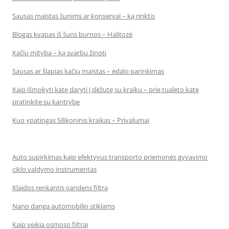
Sausas maistas šunims ar konservai – ką rinktis
Blogas kvapas iš šuns burnos – Halitozė
Kačių mityba – ką svarbu žinoti
Sausas ar šlapias kačių maistas – ėdalo parinkimas
Kaip išmokyti katę daryti į dėžutę su kraiku – prie tualeto katę
pratinkite su kantrybe
Kuo ypatingas Silikoninis kraikas – Privalumai
Auto supirkimas kaip efektyvus transporto priemonės gyvavimo
ciklo valdymo instrumentas
Klaidos renkantis vandens filtrą
Nano danga automobilio stiklams
Kaip veikia osmoso filtrai