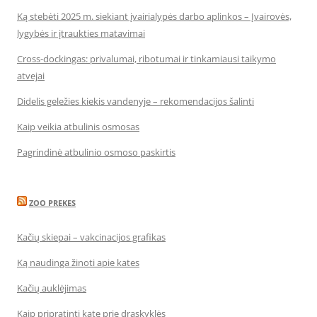
Ką stebėti 2025 m. siekiant įvairialypės darbo aplinkos – Įvairovės,
lygybės ir įtraukties matavimai
Cross-dockingas: privalumai, ribotumai ir tinkamiausi taikymo
atvejai
Didelis geležies kiekis vandenyje – rekomendacijos šalinti
Kaip veikia atbulinis osmosas
Pagrindinė atbulinio osmoso paskirtis
ZOO PREKES
Kačių skiepai – vakcinacijos grafikas
Ką naudinga žinoti apie kates
Kačių auklėjimas
Kaip pripratinti katę prie draskyklės