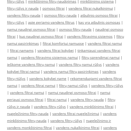
filtrų rūšys
|
minkštinimo filtrų naudojimas
|
minkštinimo sistema
|
filtrų rūšys ir nauda
|
osmoso filtrai
|
vandens filtrai nukalkinimui
|
vandens filtrų nauda
|
osmoso filtrų nauda
|
atbulinio osmoso filtrai
|
filtrų rūšys
|
apie geriamo vandens filtrus
|
kas yra atbulinis osmosas
|
namui naudingi osmoso filtrai
|
osmoso filtrų nauda
|
naudingi osmoso
filtrai
|
kuo naudingi osmoso filtrai
|
vandens filtravimo sistemos
|
filtrų
namui pasirinkimas
|
filtrai komfortui namuose
|
vandens filtrai namui
|
filtrai namams
|
vandens filtrai kokybei
|
tinkamiausi vandens filtrai
namui
|
vandens filtravimo sistemos namui
|
filtrų sprendimai namui
|
ieškome vandens filtrų namui
|
vandens filtrų namui rūšys
|
vandens
kokybei filtrai namui
|
vandens namui filtrų pasirinkimas
|
vandens
filtrų rtūšys
|
vandens kokybei name
|
rekomenduojami vandens filtrai
namui
|
vandens filtrai namui
|
filtrų namui rūšys
|
vandens filtrų rūšys
|
vandens filtrai namui
|
namui naudingi osmoso filtrai
|
namui
geriausi osmoso filtrai
|
filtrai namui
|
vandens filtrų nauda
|
filtrų
rūšys ir nauda
|
vandens filtrų rūšys
|
vandens minkštinimo filtrai
|
nugeležinimo filtrų nauda
|
vandens filtrai nugeležinimui
|
vandens
minkštinimo filtrų nauda
|
vandens filtrų rūšys
|
nugeležinimo ir
vandens monkštinimo filtrai
|
vandens nukalkinimo filtrai
|
vandens