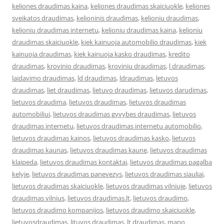
keliones draudimas kaina
,
keliones draudimas skaiciuokle
,
keliones
sveikatos draudimas
,
kelioninis draudimas
,
kelioniu draudimas
,
kelionių draudimas internetu
,
kelionių draudimas kaina
,
kelioniu
draudimas skaiciuokle
,
kiek kainuoja automobilio draudimas
,
kiek
kainuoja draudimas
,
kiek kainuoja kasko draudimas
,
kredito
draudimas
,
krovinio draudimas
,
kroviniu draudimas
,
l draudimas
,
laidavimo draudimas
,
ld draudimas
,
ldraudimas
,
letuvos
draudimas
,
liet draudimas
,
lietuvo draudimas
,
lietuvos darudimas
,
lietuvos draudima
,
lietuvos draudimas
,
lietuvos draudimas
automobiliui
,
lietuvos draudimas gyvybes draudimas
,
lietuvos
draudimas internetu
,
lietuvos draudimas internetu automobilio
,
lietuvos draudimas kainos
,
lietuvos draudimas kasko
,
lietuvos
draudimas kaunas
,
lietuvos draudimas kaune
,
lietuvos draudimas
klaipeda
,
lietuvos draudimas kontaktai
,
lietuvos draudimas pagalba
kelyje
,
lietuvos draudimas panevezys
,
lietuvos draudimas siauliai
,
lietuvos draudimas skaiciuokle
,
lietuvos draudimas vilniuje
,
lietuvos
draudimas vilnius
,
lietuvos draudimas.lt
,
lietuvos draudimo
,
lietuvos draudimo kompanijos
,
lietuvos draudimo skaiciuokle
,
lietuvosdraudimas
,
lituvos draudimas
,
lt draudimas
,
mano