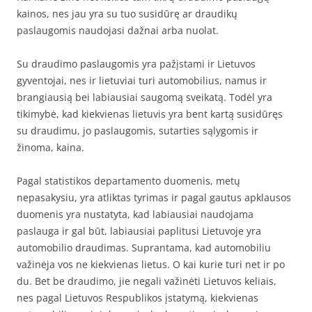
kainos, nes jau yra su tuo susidūrę ar draudikų
paslaugomis naudojasi dažnai arba nuolat.
Su draudimo paslaugomis yra pažįstami ir Lietuvos
gyventojai, nes ir lietuviai turi automobilius, namus ir
brangiausią bei labiausiai saugomą sveikatą. Todėl yra
tikimybė, kad kiekvienas lietuvis yra bent kartą susidūręs
su draudimu, jo paslaugomis, sutarties sąlygomis ir
žinoma, kaina.
Pagal statistikos departamento duomenis, metų
nepasakysiu, yra atliktas tyrimas ir pagal gautus apklausos
duomenis yra nustatyta, kad labiausiai naudojama
paslauga ir gal būt, labiausiai paplitusi Lietuvoje yra
automobilio draudimas. Suprantama, kad automobiliu
važinėja vos ne kiekvienas lietus. O kai kurie turi net ir po
du. Bet be draudimo, jie negali važinėti Lietuvos keliais,
nes pagal Lietuvos Respublikos įstatymą, kiekvienas