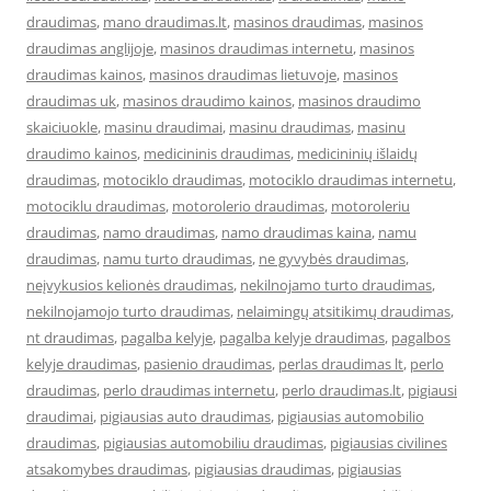
draudimas
,
mano draudimas.lt
,
masinos draudimas
,
masinos
draudimas anglijoje
,
masinos draudimas internetu
,
masinos
draudimas kainos
,
masinos draudimas lietuvoje
,
masinos
draudimas uk
,
masinos draudimo kainos
,
masinos draudimo
skaiciuokle
,
masinu draudimai
,
masinu draudimas
,
masinu
draudimo kainos
,
medicininis draudimas
,
medicininių išlaidų
draudimas
,
motociklo draudimas
,
motociklo draudimas internetu
,
motociklu draudimas
,
motorolerio draudimas
,
motoroleriu
draudimas
,
namo draudimas
,
namo draudimas kaina
,
namu
draudimas
,
namu turto draudimas
,
ne gyvybės draudimas
,
neįvykusios kelionės draudimas
,
nekilnojamo turto draudimas
,
nekilnojamojo turto draudimas
,
nelaimingų atsitikimų draudimas
,
nt draudimas
,
pagalba kelyje
,
pagalba kelyje draudimas
,
pagalbos
kelyje draudimas
,
pasienio draudimas
,
perlas draudimas lt
,
perlo
draudimas
,
perlo draudimas internetu
,
perlo draudimas.lt
,
pigiausi
draudimai
,
pigiausias auto draudimas
,
pigiausias automobilio
draudimas
,
pigiausias automobiliu draudimas
,
pigiausias civilines
atsakomybes draudimas
,
pigiausias draudimas
,
pigiausias