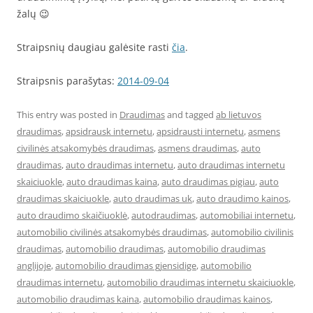
žalų 😉
Straipsnių daugiau galėsite rasti
čia
.
Straipsnis parašytas:
2014-09-04
This entry was posted in
Draudimas
and tagged
ab lietuvos
draudimas
,
apsidrausk internetu
,
apsidrausti internetu
,
asmens
civilinės atsakomybės draudimas
,
asmens draudimas
,
auto
draudimas
,
auto draudimas internetu
,
auto draudimas internetu
skaiciuokle
,
auto draudimas kaina
,
auto draudimas pigiau
,
auto
draudimas skaiciuokle
,
auto draudimas uk
,
auto draudimo kainos
,
auto draudimo skaičiuoklė
,
autodraudimas
,
automobiliai internetu
,
automobilio civilinės atsakomybės draudimas
,
automobilio civilinis
draudimas
,
automobilio draudimas
,
automobilio draudimas
anglijoje
,
automobilio draudimas gjensidige
,
automobilio
draudimas internetu
,
automobilio draudimas internetu skaiciuokle
,
automobilio draudimas kaina
,
automobilio draudimas kainos
,