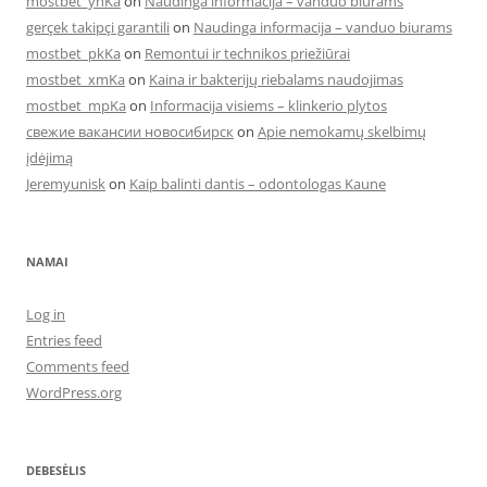
mostbet_yhKa
on
Naudinga informacija – vanduo biurams
gerçek takipçi garantili
on
Naudinga informacija – vanduo biurams
mostbet_pkKa
on
Remontui ir technikos priežiūrai
mostbet_xmKa
on
Kaina ir bakterijų riebalams naudojimas
mostbet_mpKa
on
Informacija visiems – klinkerio plytos
свежие вакансии новосибирск
on
Apie nemokamų skelbimų
įdėjimą
Jeremyunisk
on
Kaip balinti dantis – odontologas Kaune
NAMAI
Log in
Entries feed
Comments feed
WordPress.org
DEBESĖLIS