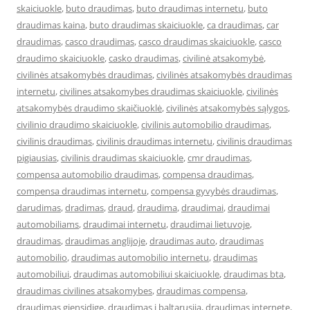
skaiciuokle
,
buto draudimas
,
buto draudimas internetu
,
buto
draudimas kaina
,
buto draudimas skaiciuokle
,
ca draudimas
,
car
draudimas
,
casco draudimas
,
casco draudimas skaiciuokle
,
casco
draudimo skaiciuokle
,
casko draudimas
,
civilinė atsakomybė
,
civilinės atsakomybės draudimas
,
civilinės atsakomybės draudimas
internetu
,
civilines atsakomybes draudimas skaiciuokle
,
civilinės
atsakomybės draudimo skaičiuoklė
,
civilinės atsakomybės sąlygos
,
civilinio draudimo skaiciuokle
,
civilinis automobilio draudimas
,
civilinis draudimas
,
civilinis draudimas internetu
,
civilinis draudimas
pigiausias
,
civilinis draudimas skaiciuokle
,
cmr draudimas
,
compensa automobilio draudimas
,
compensa draudimas
,
compensa draudimas internetu
,
compensa gyvybės draudimas
,
darudimas
,
dradimas
,
draud
,
draudima
,
draudimai
,
draudimai
automobiliams
,
draudimai internetu
,
draudimai lietuvoje
,
draudimas
,
draudimas anglijoje
,
draudimas auto
,
draudimas
automobilio
,
draudimas automobilio internetu
,
draudimas
automobiliui
,
draudimas automobiliui skaiciuokle
,
draudimas bta
,
draudimas civilines atsakomybes
,
draudimas compensa
,
draudimas gjensidige
,
draudimas i baltarusija
,
draudimas internete
,