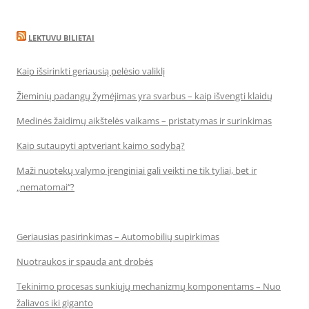
LEKTUVU BILIETAI
Kaip išsirinkti geriausią pelėsio valiklį
Žieminių padangų žymėjimas yra svarbus – kaip išvengti klaidų
Medinės žaidimų aikštelės vaikams – pristatymas ir surinkimas
Kaip sutaupyti aptveriant kaimo sodybą?
Maži nuotekų valymo įrenginiai gali veikti ne tik tyliai, bet ir
„nematomai‘‘?
Geriausias pasirinkimas – Automobilių supirkimas
Nuotraukos ir spauda ant drobės
Tekinimo procesas sunkiųjų mechanizmų komponentams – Nuo
žaliavos iki giganto