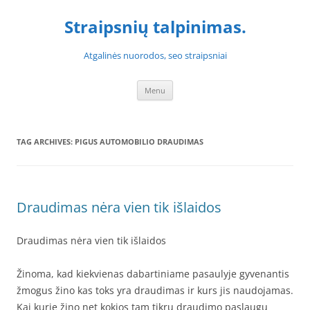
Skip
to
Straipsnių talpinimas.
content
Atgalinės nuorodos, seo straipsniai
Menu
TAG ARCHIVES:
PIGUS AUTOMOBILIO DRAUDIMAS
Draudimas nėra vien tik išlaidos
Draudimas nėra vien tik išlaidos
Žinoma, kad kiekvienas dabartiniame pasaulyje gyvenantis
žmogus žino kas toks yra draudimas ir kurs jis naudojamas.
Kai kurie žino net kokios tam tikrų draudimo paslaugų