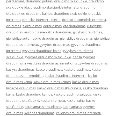
perrasymas
,
draudimo polisas
,
draudimo skaičiuoklė
,
draudimo
skaiciuokle bta
,
draudimo skaiciuokle internetu
,
draudimo
skaiciuokles
,
draudimu kainos
,
draudimu skaiciuokle
,
drauskis
internetu
,
drauskis internetu pigiau
,
drausti automobili internetu
,
drudimas
,
e draudimas
,
edraudimas
,
eta draudimas
,
europinis
draudimas
,
europinis sveikatos draudimas
,
givybes draudimas
,
gjensidige automobilio draudimas
,
gjensidige draudimas
,
gjensidige
draudimas internetu
,
gyvybės draudimas
,
gyvybes draudimas
internetu
,
gyvybes draudimas kaina
,
gyvybes draudimas
skaiciuokle
,
gyvybes draudimo skaiciuokle
,
hansa gyvybės
draudimas
,
investicinis draudimas
,
investicinis gyvybės draudimas
,
kas yra draudimas
,
kasco draudimas
,
kasko draudimas
,
kasko
draudimas automobiliui
,
kasko draudimas internetu
,
kasko
draudimas kaina
,
kasko draudimas kainos
,
kasko draudimas
lietuvos draudimas
,
kasko draudimas skaičiuoklė
,
kasko draudimo
kaina
,
kasko draudimo kainos
,
kasko draudimo salygos
,
kasko
draudimo skaičiuoklė
,
kasko internetu
,
kasko kaina
,
kasko
skaičiuoklė
,
kaupiamasis draudimas
,
kaupiamasis gyvybės
draudimas
,
kelionės draudimas
,
kelionės draudimas internetu
,