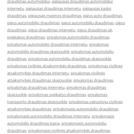
draudimas automobiliui
,
pigiausias draudimas automobiliui
internetu
,
pigiausias draudimas internetu
,
pigiausias kasko
draudimas
,
pigiausias masinos draudimas
,
pigus auto draudimas
,
pigus automobilio draudimas
,
pigus automobiliu draudimas
,
pigus
draudimas
,
pigus draudimas internetu
,
pigus draudimas uk
,
priekabos draudimas
,
privalomas automobilio draudimas
,
privalomas automobilio draudimas internetu
,
privalomas
automobilio draudimas skaiciuokle
,
privalomas automobiliu
draudimas
,
privalomas automobiliu draudimas skaiciuokle
,
privalomas civilinės atsakomybės draudimas
,
privalomas civilines
atsakomybes draudimas internetu
,
privalomas civilinės
atsakomybės draudimas skaiciuokle
,
privalomas draudimas
,
privalomas draudimas internetu
,
privalomas draudimas
skaiciuokle
,
privalomas sveikatos draudimas
,
privalomas
transporto draudimas skaiciuokle
,
privalomas vairuotoju civilines
atsakomybes draudimas
,
privalomasis automobilio draudimas
,
privalomasis automobilio draudimas internetu
,
privalomasis
automobilio draudimas kaina
,
privalomasis automobiliu
draudimas
,
privalomasis civilinės atsakomybės draudimas
,