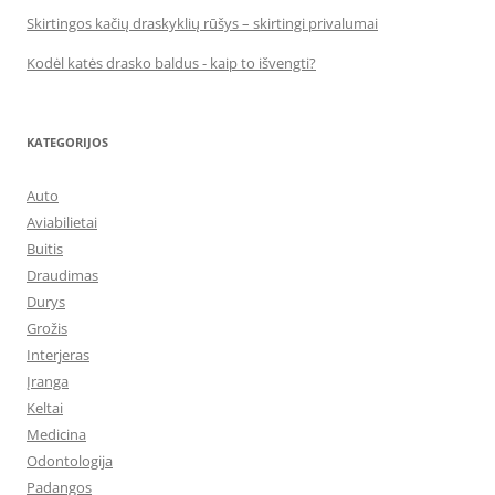
Skirtingos kačių draskyklių rūšys – skirtingi privalumai
Kodėl katės drasko baldus - kaip to išvengti?
KATEGORIJOS
Auto
Aviabilietai
Buitis
Draudimas
Durys
Grožis
Interjeras
Įranga
Keltai
Medicina
Odontologija
Padangos