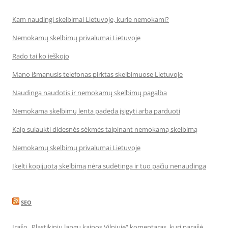
Kam naudingi skelbimai Lietuvoje, kurie nemokami?
Nemokamų skelbimų privalumai Lietuvoje
Rado tai ko ieškojo
Mano išmanusis telefonas pirktas skelbimuose Lietuvoje
Naudinga naudotis ir nemokamų skelbimų pagalba
Nemokama skelbimų lenta padeda įsigyti arba parduoti
Kaip sulaukti didesnės sėkmės talpinant nemokamą skelbimą
Nemokamų skelbimų privalumai Lietuvoje
Įkelti kopijuotą skelbimą nėra sudėtinga ir tuo pačiu nenaudinga
SEO
Įrašo „Plastikinių langų kainos Vilniuje“ komentaras, kurį parašė