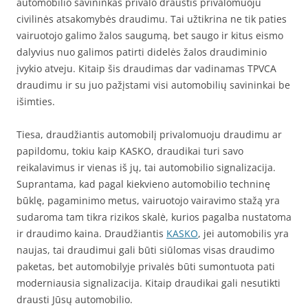
automobilio savininkas privalo draustis privalomuoju
civilinės atsakomybės draudimu. Tai užtikrina ne tik paties
vairuotojo galimo žalos saugumą, bet saugo ir kitus eismo
dalyvius nuo galimos patirti didelės žalos draudiminio
įvykio atveju. Kitaip šis draudimas dar vadinamas TPVCA
draudimu ir su juo pažįstami visi automobilių savininkai be
išimties.
Tiesa, draudžiantis automobilį privalomuoju draudimu ar
papildomu, tokiu kaip KASKO, draudikai turi savo
reikalavimus ir vienas iš jų, tai automobilio signalizacija.
Suprantama, kad pagal kiekvieno automobilio techninę
būklę, pagaminimo metus, vairuotojo vairavimo stažą yra
sudaroma tam tikra rizikos skalė, kurios pagalba nustatoma
ir draudimo kaina. Draudžiantis
KASKO
, jei automobilis yra
naujas, tai draudimui gali būti siūlomas visas draudimo
paketas, bet automobilyje privalės būti sumontuota pati
moderniausia signalizacija. Kitaip draudikai gali nesutikti
drausti Jūsų automobilio.