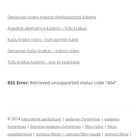
Geriausias Josera maistas sterilizuotoms katėms
Augalinė alternatyva katėms – Tofu kraikas
Kačių kraiko rūšys – kokį parinkti katei
Geriausias kačių kraikas – kokios rūšies
Tofu kraikas katėms – kuo jis ypatingas
RSS Error:
Retrieved unsupported status code "404"
© 2014
internetine parduotuve
|
padangų žymėjimas
|
padangų
žymėjimas
|
žieminių padangų žymėjimas
|
filtrų rūšys
|
filtrai
nugeležinimui
|
osmoso filtrai> |
osmoso filtrų nauda
|
osmoso filtrai
|