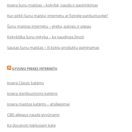
Josera šunų maistas – kokybė, nauda ir pasirinkimas
Kur pirkti šunų maistą: internetu ar fizinėje parduotuvėje?
Šunų maistas internetu – greita, patogu ir pigiau
Kokybiška šunų mityba – ką naudinga žinoti
Sausas šunų maistas – iš kokių produktų gaminamas
GYVUNU PREKES INTERNETU
Josera Classic katėms
Josera sterilizuotoms katėms
Josera maistas katėms – atsiliepimai
CBD aliejaus nauda gyvūnams
Ką dovanoti įsigijusiam katę