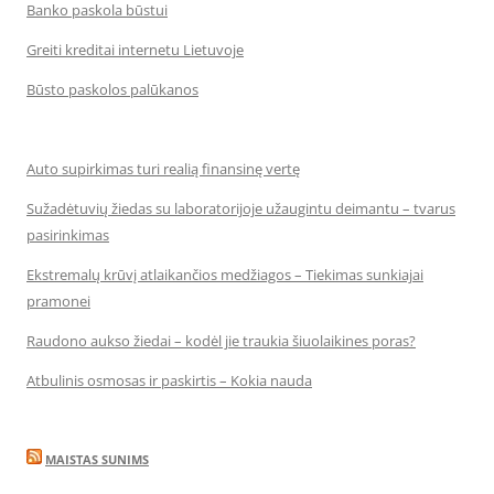
Banko paskola būstui
Greiti kreditai internetu Lietuvoje
Būsto paskolos palūkanos
Auto supirkimas turi realią finansinę vertę
Sužadėtuvių žiedas su laboratorijoje užaugintu deimantu – tvarus
pasirinkimas
Ekstremalų krūvį atlaikančios medžiagos – Tiekimas sunkiajai
pramonei
Raudono aukso žiedai – kodėl jie traukia šiuolaikines poras?
Atbulinis osmosas ir paskirtis – Kokia nauda
MAISTAS SUNIMS