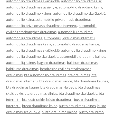
automobilio draudimas skaiciuokle
,
automobilio draudimas uk
,
automobilio draudimas uzsienyje
,
automobilio draudimo kaina
,
automobilio draudimo kainos
,
automobilio draudimo skaičiuoklė
,
automobilio kaina
,
automobilio privalomasis draudimas
,
automobilio privalomasis draudimas internetu
,
automobilių
civilinės atsakomybės draudimas
,
automobiliu draudimai
,
automobilių draudimas
,
automobilių draudimas internetu
,
automobiliu draudimas kaina
,
automobiliu draudimas kainos
,
automobilių draudimas skaičiuoklė
,
automobiliu draudimo kainos
,
automobiliu draudimo skaiciuokle
,
automobiliu draudimu kainos
,
automobilių kainos
,
bagazo draudimas
,
balticum draudimas
,
baltikums draudimas
,
bendrosios civilinės atsakomybės
draudimas
,
bta automobilio draudimas
,
bta draudimas
,
bta
draudimas internetu
,
bta draudimas kainos
,
bta draudimas kaunas
,
bta draudimas kaune
,
bta draudimas klaipeda
,
bta draudimas
skaičiuoklė
,
bta draudimas vilnius
,
bta draudimo skaiciuokle
,
bta
internetu
,
bta skaiciuokle
,
būsto draudimas
,
busto draudimas
internetu
,
būsto draudimas kaina
,
busto draudimas kainos
,
busto
draudimas skaiciuokle
,
busto draudimo kainos
,
busto draudimo