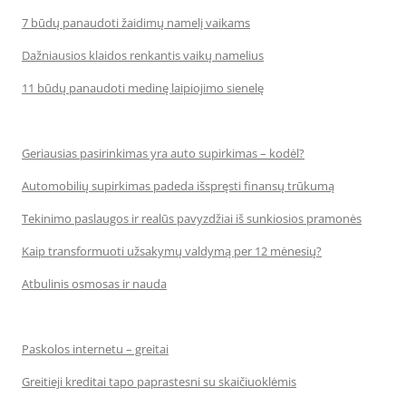
7 būdų panaudoti žaidimų namelį vaikams
Dažniausios klaidos renkantis vaikų namelius
11 būdų panaudoti medinę laipiojimo sienelę
Geriausias pasirinkimas yra auto supirkimas – kodėl?
Automobilių supirkimas padeda išspręsti finansų trūkumą
Tekinimo paslaugos ir realūs pavyzdžiai iš sunkiosios pramonės
Kaip transformuoti užsakymų valdymą per 12 mėnesių?
Atbulinis osmosas ir nauda
Paskolos internetu – greitai
Greitieji kreditai tapo paprastesni su skaičiuoklėmis