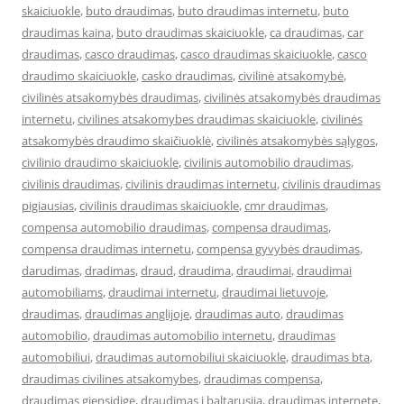
skaiciuokle
,
buto draudimas
,
buto draudimas internetu
,
buto
draudimas kaina
,
buto draudimas skaiciuokle
,
ca draudimas
,
car
draudimas
,
casco draudimas
,
casco draudimas skaiciuokle
,
casco
draudimo skaiciuokle
,
casko draudimas
,
civilinė atsakomybė
,
civilinės atsakomybės draudimas
,
civilinės atsakomybės draudimas
internetu
,
civilines atsakomybes draudimas skaiciuokle
,
civilinės
atsakomybės draudimo skaičiuoklė
,
civilinės atsakomybės sąlygos
,
civilinio draudimo skaiciuokle
,
civilinis automobilio draudimas
,
civilinis draudimas
,
civilinis draudimas internetu
,
civilinis draudimas
pigiausias
,
civilinis draudimas skaiciuokle
,
cmr draudimas
,
compensa automobilio draudimas
,
compensa draudimas
,
compensa draudimas internetu
,
compensa gyvybės draudimas
,
darudimas
,
dradimas
,
draud
,
draudima
,
draudimai
,
draudimai
automobiliams
,
draudimai internetu
,
draudimai lietuvoje
,
draudimas
,
draudimas anglijoje
,
draudimas auto
,
draudimas
automobilio
,
draudimas automobilio internetu
,
draudimas
automobiliui
,
draudimas automobiliui skaiciuokle
,
draudimas bta
,
draudimas civilines atsakomybes
,
draudimas compensa
,
draudimas gjensidige
,
draudimas i baltarusija
,
draudimas internete
,