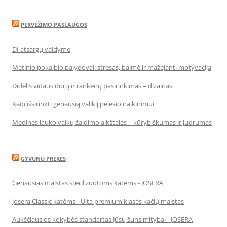
PERVEŽIMO PASLAUGOS
DI atsargų valdyme
Metinio pokalbio palydovai: stresas, baimė ir mažėjanti motyvacija
Didelis vidaus durų ir rankenų pasirinkimas – dizainas
Kaip išsirinkti geriausią valiklį pelėsio naikinimui
Medinės lauko vaikų žaidimo aikštelės – kūrybiškumas ir judrumas
GYVUNU PREKES
Geriausias maistas sterilizuotoms katėms - JOSERA
Josera Classic katėms - Ulta premium klasės kačių maistas
Aukščiausios kokybės standartas Jūsų šuns mitybai - JOSERA