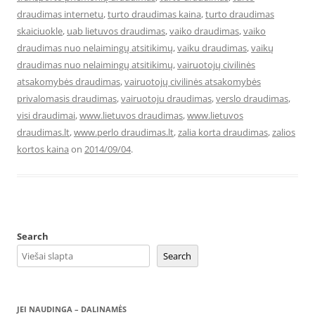
draudimas internetu
,
turto draudimas kaina
,
turto draudimas
skaiciuokle
,
uab lietuvos draudimas
,
vaiko draudimas
,
vaiko
draudimas nuo nelaimingų atsitikimų
,
vaiku draudimas
,
vaikų
draudimas nuo nelaimingų atsitikimų
,
vairuotojų civilinės
atsakomybės draudimas
,
vairuotojų civilinės atsakomybės
privalomasis draudimas
,
vairuotoju draudimas
,
verslo draudimas
,
visi draudimai
,
www.lietuvos draudimas
,
www.lietuvos
draudimas.lt
,
www.perlo draudimas.lt
,
zalia korta draudimas
,
zalios
kortos kaina
on
2014/09/04
.
Search
Search
JEI NAUDINGA – DALINAMĖS