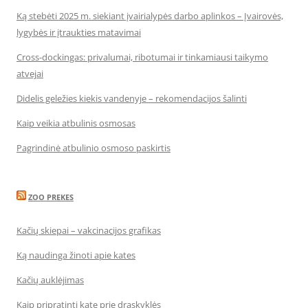
Ką stebėti 2025 m. siekiant įvairialypės darbo aplinkos – Įvairovės,
lygybės ir įtraukties matavimai
Cross-dockingas: privalumai, ribotumai ir tinkamiausi taikymo
atvejai
Didelis geležies kiekis vandenyje – rekomendacijos šalinti
Kaip veikia atbulinis osmosas
Pagrindinė atbulinio osmoso paskirtis
ZOO PREKES
Kačių skiepai – vakcinacijos grafikas
Ką naudinga žinoti apie kates
Kačių auklėjimas
Kaip pripratinti katę prie draskyklės