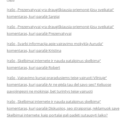
Įrašo „Prezervatyvai yra draugiškiausia priemonė Jūsų sveikatai“
komentaras, kurį parašė Sargiai
Įrašo „Prezervatyvai yra draugiškiausia priemonė Jūsų sveikatai“
komentaras, kurį parašė Prezervatyvai
Įrašo „Svarbi informacija apie vairavimo mokyklą Auruda“
komentaras, kurį parašė Kristina
Įrašo „Skelbimai internete ir nauda patalpinus skelbimą“
komentaras, kurį parašė Robert
Įrašo „Vairavimo kursai praradusiems teisę vairuoti Vilniuje“
komentaras, kurį parašė Ar ne gėda tau del savo seo? Keliuose
pavojingesni ne mokiniai, bet turintys teisę vairuoti
Įrašo „Skelbimai internete ir nauda patalpinus skelbimą“
komentaras, kurį parašė Diskusijos, seo straipsniai, reklamuok save
Skelbimai internete: kaip portalai gali padėti sutaupyti laiko?