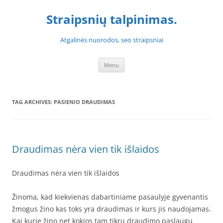
Skip
to
Straipsnių talpinimas.
content
Atgalinės nuorodos, seo straipsniai
Menu
TAG ARCHIVES:
PASIENIO DRAUDIMAS
Draudimas nėra vien tik išlaidos
Draudimas nėra vien tik išlaidos
Žinoma, kad kiekvienas dabartiniame pasaulyje gyvenantis
žmogus žino kas toks yra draudimas ir kurs jis naudojamas.
Kai kurie žino net kokios tam tikrų draudimo paslaugų