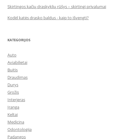
Skirtingos kačių draskyklių rūšys – skirtingi privalumai
Kodėl katės drasko baldus - kaip to išvengti?
KATEGORIJOS
Auto
Aviabilietai
Buitis
Draudimas
Durys
Grožis
Interjeras
Įranga
Keltai
Medicina
Odontologija
Padangos