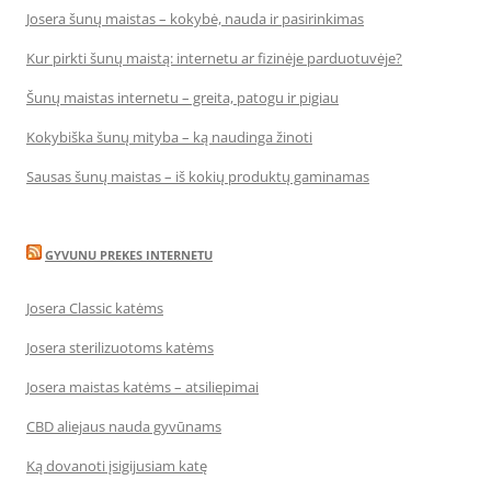
Josera šunų maistas – kokybė, nauda ir pasirinkimas
Kur pirkti šunų maistą: internetu ar fizinėje parduotuvėje?
Šunų maistas internetu – greita, patogu ir pigiau
Kokybiška šunų mityba – ką naudinga žinoti
Sausas šunų maistas – iš kokių produktų gaminamas
GYVUNU PREKES INTERNETU
Josera Classic katėms
Josera sterilizuotoms katėms
Josera maistas katėms – atsiliepimai
CBD aliejaus nauda gyvūnams
Ką dovanoti įsigijusiam katę