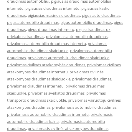
draudimas automobiliui
,
pigiausias draudimas automobiliui
internetu
,
pigiausias draudimas internetu
,
pigiausias kasko
draudimas
,
pigiausias masinos draudimas
,
pigus auto draudimas
,
pigus automobilio draudimas
,
pigus automobiliu draudimas
,
pigus
draudimas
,
pigus draudimas internetu
,
pigus draudimas uk
,
priekabos draudimas
,
privalomas automobilio draudimas
,
privalomas automobilio draudimas internetu
,
privalomas
automobilio draudimas skaiciuokle
,
privalomas automobiliu
draudimas
,
privalomas automobiliu draudimas skaiciuokle
,
privalomas civilinės atsakomybės draudimas
,
privalomas civilines
atsakomybes draudimas internetu
,
privalomas civilinės
atsakomybės draudimas skaiciuokle
,
privalomas draudimas
,
privalomas draudimas internetu
,
privalomas draudimas
skaiciuokle
,
privalomas sveikatos draudimas
,
privalomas
transporto draudimas skaiciuokle
,
privalomas vairuotoju civilines
atsakomybes draudimas
,
privalomasis automobilio draudimas
,
privalomasis automobilio draudimas internetu
,
privalomasis
automobilio draudimas kaina
,
privalomasis automobiliu
draudimas
,
privalomasis civilinės atsakomybės draudimas
,