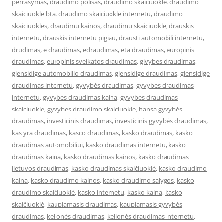
perrasymas
,
draudimo polisas
,
draudimo skaičiuoklė
,
draudimo
skaiciuokle bta
,
draudimo skaiciuokle internetu
,
draudimo
skaiciuokles
,
draudimu kainos
,
draudimu skaiciuokle
,
drauskis
internetu
,
drauskis internetu pigiau
,
drausti automobili internetu
,
drudimas
,
e draudimas
,
edraudimas
,
eta draudimas
,
europinis
draudimas
,
europinis sveikatos draudimas
,
givybes draudimas
,
gjensidige automobilio draudimas
,
gjensidige draudimas
,
gjensidige
draudimas internetu
,
gyvybės draudimas
,
gyvybes draudimas
internetu
,
gyvybes draudimas kaina
,
gyvybes draudimas
skaiciuokle
,
gyvybes draudimo skaiciuokle
,
hansa gyvybės
draudimas
,
investicinis draudimas
,
investicinis gyvybės draudimas
,
kas yra draudimas
,
kasco draudimas
,
kasko draudimas
,
kasko
draudimas automobiliui
,
kasko draudimas internetu
,
kasko
draudimas kaina
,
kasko draudimas kainos
,
kasko draudimas
lietuvos draudimas
,
kasko draudimas skaičiuoklė
,
kasko draudimo
kaina
,
kasko draudimo kainos
,
kasko draudimo salygos
,
kasko
draudimo skaičiuoklė
,
kasko internetu
,
kasko kaina
,
kasko
skaičiuoklė
,
kaupiamasis draudimas
,
kaupiamasis gyvybės
draudimas
,
kelionės draudimas
,
kelionės draudimas internetu
,