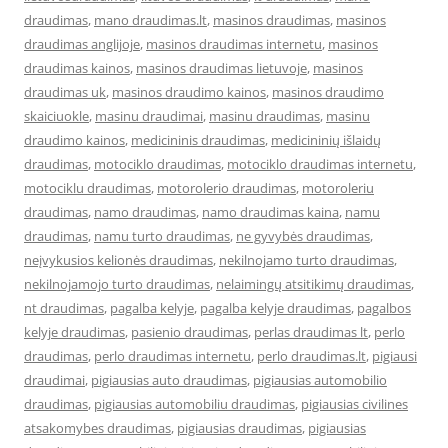
draudimas
,
mano draudimas.lt
,
masinos draudimas
,
masinos
draudimas anglijoje
,
masinos draudimas internetu
,
masinos
draudimas kainos
,
masinos draudimas lietuvoje
,
masinos
draudimas uk
,
masinos draudimo kainos
,
masinos draudimo
skaiciuokle
,
masinu draudimai
,
masinu draudimas
,
masinu
draudimo kainos
,
medicininis draudimas
,
medicininių išlaidų
draudimas
,
motociklo draudimas
,
motociklo draudimas internetu
,
motociklu draudimas
,
motorolerio draudimas
,
motoroleriu
draudimas
,
namo draudimas
,
namo draudimas kaina
,
namu
draudimas
,
namu turto draudimas
,
ne gyvybės draudimas
,
neįvykusios kelionės draudimas
,
nekilnojamo turto draudimas
,
nekilnojamojo turto draudimas
,
nelaimingų atsitikimų draudimas
,
nt draudimas
,
pagalba kelyje
,
pagalba kelyje draudimas
,
pagalbos
kelyje draudimas
,
pasienio draudimas
,
perlas draudimas lt
,
perlo
draudimas
,
perlo draudimas internetu
,
perlo draudimas.lt
,
pigiausi
draudimai
,
pigiausias auto draudimas
,
pigiausias automobilio
draudimas
,
pigiausias automobiliu draudimas
,
pigiausias civilines
atsakomybes draudimas
,
pigiausias draudimas
,
pigiausias