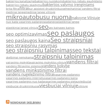
bakterijos kanalizacijai
bakterijos nuotekoms
bakterijos riebalu gaudyklems
bakterijos valymo įrenginiams
bakterijos riebalu skaidymui
filtrai
brita filtrai
kur apsistoti druskininkuose
mechaniniai vandens filtrai
mediniai langai
mediniai langai vilniuje
mikroautobusu nuoma
nakvyne Vilniuje
nuo kada vasarines padangos
padangos
plastikiniai langai
seo
plastikiniai langai vilniuje
seo kaina
seo kainos
seo paslaugos
seo optimizavimas
Seo straipsniai
seo paslaugos kaina
seo straipsniu rasymas
seo straipsniu talpinimas
seo tekstai
straipsniu talpinimas
skelbimai nemokamai
vandens filtrai
vairavimo mokykla
vairavimo mokyklos vilniuje
vandens kokybe
vandens filtravimo sistemos
vandens minkstinimo filtrai
vandens nugeležinimo filtrai
vasarines padangos
vasarines padangos internetu
vasarines padangos kaina
vasarines padangos nuo kada
vasarines padangos pigiau
viesbuciai
viesbuciai vilniuje
viesbuciai druskininkuose
vilniuje
NEMOKAMI SKELBIMAI