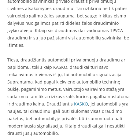
automobilio savininkas privalo draustis privalomuoju
civilinės atsakomybės draudimu. Tai užtikrina ne tik paties
vairuotojo galimo žalos saugumą, bet saugo ir kitus eismo
dalyvius nuo galimos patirti didelės žalos draudiminio
įvykio atveju. Kitaip šis draudimas dar vadinamas TPVCA
draudimu ir su juo pažįstami visi automobilių savininkai be
išimties.
Tiesa, draudžiantis automobilį privalomuoju draudimu ar
papildomu, tokiu kaip KASKO, draudikai turi savo
reikalavimus ir vienas iš jų, tai automobilio signalizacija.
Suprantama, kad pagal kiekvieno automobilio techninę
būklę, pagaminimo metus, vairuotojo vairavimo stažą yra
sudaroma tam tikra rizikos skalė, kurios pagalba nustatoma
ir draudimo kaina. Draudžiantis
KASKO
, jei automobilis yra
naujas, tai draudimui gali būti siūlomas visas draudimo
paketas, bet automobilyje privalės būti sumontuota pati
moderniausia signalizacija. Kitaip draudikai gali nesutikti
drausti Jūsų automobilio.