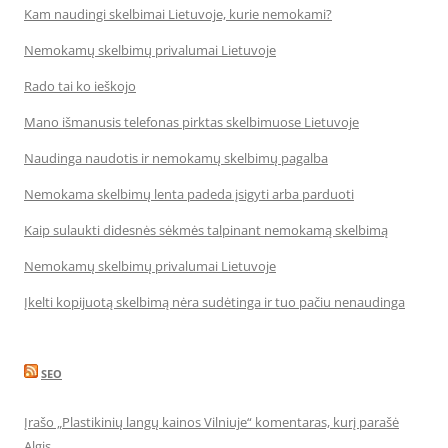
Kam naudingi skelbimai Lietuvoje, kurie nemokami?
Nemokamų skelbimų privalumai Lietuvoje
Rado tai ko ieškojo
Mano išmanusis telefonas pirktas skelbimuose Lietuvoje
Naudinga naudotis ir nemokamų skelbimų pagalba
Nemokama skelbimų lenta padeda įsigyti arba parduoti
Kaip sulaukti didesnės sėkmės talpinant nemokamą skelbimą
Nemokamų skelbimų privalumai Lietuvoje
Įkelti kopijuotą skelbimą nėra sudėtinga ir tuo pačiu nenaudinga
SEO
Įrašo „Plastikinių langų kainos Vilniuje“ komentaras, kurį parašė
Algis