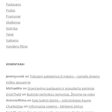
Paslaugos
Poilsis
Pramonei
Skelbimai
Statyba
Teisė
Vaikams
Vandens filtrai
KOMENTARAI
Jeremyunisk
on
Tobulam pabėgimui iš miesto – namelis dviems
miško apsuptyje
MichaelKix
on
Graviravimo paslaugos ir populiarūs gaminiai
ErickTheld
on
Buitinės technikos remontas. Žinome ne viską
AntonioRhina
on
Kaip balinti dantis – odontologas Kaune
CharlesDap
on
Informacija visiems – klinkerio plytos