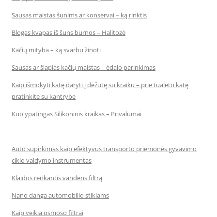
Sausas maistas šunims ar konservai – ką rinktis
Blogas kvapas iš šuns burnos – Halitozė
Kačių mityba – ką svarbu žinoti
Sausas ar šlapias kačių maistas – ėdalo parinkimas
Kaip išmokyti katę daryti į dėžutę su kraiku – prie tualeto katę
pratinkite su kantrybe
Kuo ypatingas Silikoninis kraikas – Privalumai
Auto supirkimas kaip efektyvus transporto priemonės gyvavimo
ciklo valdymo instrumentas
Klaidos renkantis vandens filtrą
Nano danga automobilio stiklams
Kaip veikia osmoso filtrai