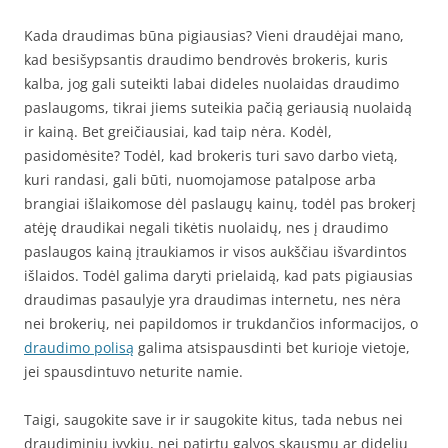
Kada draudimas būna pigiausias? Vieni draudėjai mano,
kad besišypsantis draudimo bendrovės brokeris, kuris
kalba, jog gali suteikti labai dideles nuolaidas draudimo
paslaugoms, tikrai jiems suteikia pačią geriausią nuolaidą
ir kainą. Bet greičiausiai, kad taip nėra. Kodėl,
pasidomėsite? Todėl, kad brokeris turi savo darbo vietą,
kuri randasi, gali būti, nuomojamose patalpose arba
brangiai išlaikomose dėl paslaugų kainų, todėl pas brokerį
atėję draudikai negali tikėtis nuolaidų, nes į draudimo
paslaugos kainą įtraukiamos ir visos aukščiau išvardintos
išlaidos. Todėl galima daryti prielaidą, kad pats pigiausias
draudimas pasaulyje yra draudimas internetu, nes nėra
nei brokerių, nei papildomos ir trukdančios informacijos, o
draudimo polisą
galima atsispausdinti bet kurioje vietoje,
jei spausdintuvo neturite namie.
Taigi, saugokite save ir ir saugokite kitus, tada nebus nei
draudiminių įvykių, nei patirtų galvos skausmų ar didelių