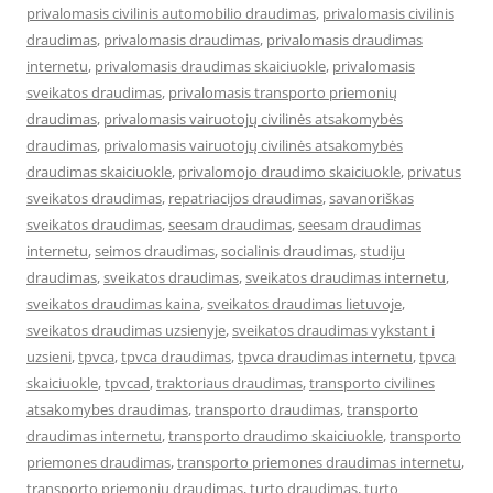
privalomasis civilinis automobilio draudimas
,
privalomasis civilinis
draudimas
,
privalomasis draudimas
,
privalomasis draudimas
internetu
,
privalomasis draudimas skaiciuokle
,
privalomasis
sveikatos draudimas
,
privalomasis transporto priemonių
draudimas
,
privalomasis vairuotojų civilinės atsakomybės
draudimas
,
privalomasis vairuotojų civilinės atsakomybės
draudimas skaiciuokle
,
privalomojo draudimo skaiciuokle
,
privatus
sveikatos draudimas
,
repatriacijos draudimas
,
savanoriškas
sveikatos draudimas
,
seesam draudimas
,
seesam draudimas
internetu
,
seimos draudimas
,
socialinis draudimas
,
studiju
draudimas
,
sveikatos draudimas
,
sveikatos draudimas internetu
,
sveikatos draudimas kaina
,
sveikatos draudimas lietuvoje
,
sveikatos draudimas uzsienyje
,
sveikatos draudimas vykstant i
uzsieni
,
tpvca
,
tpvca draudimas
,
tpvca draudimas internetu
,
tpvca
skaiciuokle
,
tpvcad
,
traktoriaus draudimas
,
transporto civilines
atsakomybes draudimas
,
transporto draudimas
,
transporto
draudimas internetu
,
transporto draudimo skaiciuokle
,
transporto
priemones draudimas
,
transporto priemones draudimas internetu
,
transporto priemonių draudimas
,
turto draudimas
,
turto