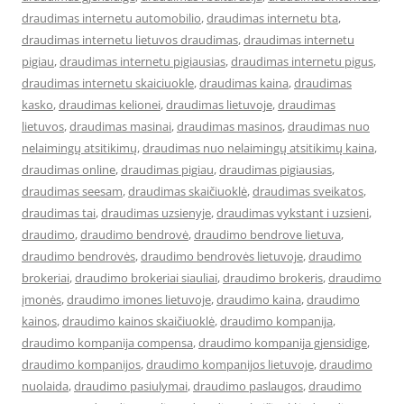
draudimas internetu automobilio
,
draudimas internetu bta
,
draudimas internetu lietuvos draudimas
,
draudimas internetu
pigiau
,
draudimas internetu pigiausias
,
draudimas internetu pigus
,
draudimas internetu skaiciuokle
,
draudimas kaina
,
draudimas
kasko
,
draudimas kelionei
,
draudimas lietuvoje
,
draudimas
lietuvos
,
draudimas masinai
,
draudimas masinos
,
draudimas nuo
nelaimingų atsitikimų
,
draudimas nuo nelaimingų atsitikimų kaina
,
draudimas online
,
draudimas pigiau
,
draudimas pigiausias
,
draudimas seesam
,
draudimas skaičiuoklė
,
draudimas sveikatos
,
draudimas tai
,
draudimas uzsienyje
,
draudimas vykstant i uzsieni
,
draudimo
,
draudimo bendrovė
,
draudimo bendrove lietuva
,
draudimo bendrovės
,
draudimo bendrovės lietuvoje
,
draudimo
brokeriai
,
draudimo brokeriai siauliai
,
draudimo brokeris
,
draudimo
įmonės
,
draudimo imones lietuvoje
,
draudimo kaina
,
draudimo
kainos
,
draudimo kainos skaičiuoklė
,
draudimo kompanija
,
draudimo kompanija compensa
,
draudimo kompanija gjensidige
,
draudimo kompanijos
,
draudimo kompanijos lietuvoje
,
draudimo
nuolaida
,
draudimo pasiulymai
,
draudimo paslaugos
,
draudimo