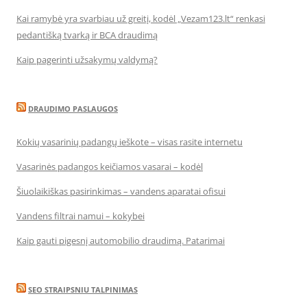
Kai ramybė yra svarbiau už greitį, kodėl „Vezam123.lt“ renkasi
pedantišką tvarką ir BCA draudimą
Kaip pagerinti užsakymų valdymą?
DRAUDIMO PASLAUGOS
Kokių vasarinių padangų ieškote – visas rasite internetu
Vasarinės padangos keičiamos vasarai – kodėl
Šiuolaikiškas pasirinkimas – vandens aparatai ofisui
Vandens filtrai namui – kokybei
Kaip gauti pigesnį automobilio draudimą. Patarimai
SEO STRAIPSNIU TALPINIMAS