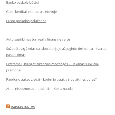
Banko paskola būstui
Greiti kreditai internetu Lietuvoje
Būsto paskolos palūkanos
Auto supirkimas turi realią finansinę vertę
Sužadėtuvių žiedas su laboratorijoje užaugintu deimantu – tvarus
pasirinkimas
Ekstremalų krūvį atlaikančios medžiagos – Tiekimas sunkiajai
pramonei
Raudono aukso žiedai – kodėl jie traukia šiuolaikines poras?
Atbulinis osmosas ir paskirtis – Kokia nauda
MAISTAS SUNIMS