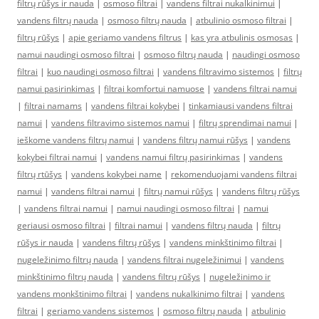
filtrų rūšys ir nauda
|
osmoso filtrai
|
vandens filtrai nukalkinimui
|
vandens filtrų nauda
|
osmoso filtrų nauda
|
atbulinio osmoso filtrai
|
filtrų rūšys
|
apie geriamo vandens filtrus
|
kas yra atbulinis osmosas
|
namui naudingi osmoso filtrai
|
osmoso filtrų nauda
|
naudingi osmoso
filtrai
|
kuo naudingi osmoso filtrai
|
vandens filtravimo sistemos
|
filtrų
namui pasirinkimas
|
filtrai komfortui namuose
|
vandens filtrai namui
|
filtrai namams
|
vandens filtrai kokybei
|
tinkamiausi vandens filtrai
namui
|
vandens filtravimo sistemos namui
|
filtrų sprendimai namui
|
ieškome vandens filtrų namui
|
vandens filtrų namui rūšys
|
vandens
kokybei filtrai namui
|
vandens namui filtrų pasirinkimas
|
vandens
filtrų rtūšys
|
vandens kokybei name
|
rekomenduojami vandens filtrai
namui
|
vandens filtrai namui
|
filtrų namui rūšys
|
vandens filtrų rūšys
|
vandens filtrai namui
|
namui naudingi osmoso filtrai
|
namui
geriausi osmoso filtrai
|
filtrai namui
|
vandens filtrų nauda
|
filtrų
rūšys ir nauda
|
vandens filtrų rūšys
|
vandens minkštinimo filtrai
|
nugeležinimo filtrų nauda
|
vandens filtrai nugeležinimui
|
vandens
minkštinimo filtrų nauda
|
vandens filtrų rūšys
|
nugeležinimo ir
vandens monkštinimo filtrai
|
vandens nukalkinimo filtrai
|
vandens
filtrai
|
geriamo vandens sistemos
|
osmoso filtrų nauda
|
atbulinio