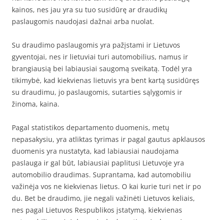
kainos, nes jau yra su tuo susidūrę ar draudikų
paslaugomis naudojasi dažnai arba nuolat.
Su draudimo paslaugomis yra pažįstami ir Lietuvos
gyventojai, nes ir lietuviai turi automobilius, namus ir
brangiausią bei labiausiai saugomą sveikatą. Todėl yra
tikimybė, kad kiekvienas lietuvis yra bent kartą susidūręs
su draudimu, jo paslaugomis, sutarties sąlygomis ir
žinoma, kaina.
Pagal statistikos departamento duomenis, metų
nepasakysiu, yra atliktas tyrimas ir pagal gautus apklausos
duomenis yra nustatyta, kad labiausiai naudojama
paslauga ir gal būt, labiausiai paplitusi Lietuvoje yra
automobilio draudimas. Suprantama, kad automobiliu
važinėja vos ne kiekvienas lietus. O kai kurie turi net ir po
du. Bet be draudimo, jie negali važinėti Lietuvos keliais,
nes pagal Lietuvos Respublikos įstatymą, kiekvienas