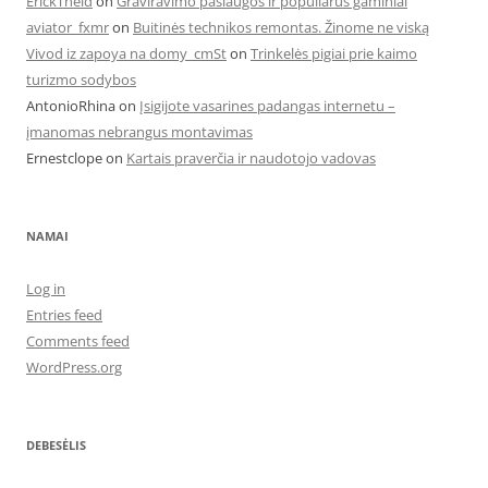
ErickTheld
on
Graviravimo paslaugos ir populiarūs gaminiai
aviator_fxmr
on
Buitinės technikos remontas. Žinome ne viską
Vivod iz zapoya na domy_cmSt
on
Trinkelės pigiai prie kaimo
turizmo sodybos
AntonioRhina
on
Įsigijote vasarines padangas internetu –
įmanomas nebrangus montavimas
Ernestclope
on
Kartais praverčia ir naudotojo vadovas
NAMAI
Log in
Entries feed
Comments feed
WordPress.org
DEBESĖLIS