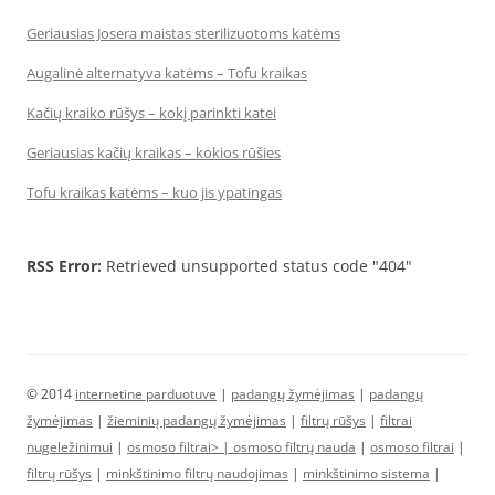
Geriausias Josera maistas sterilizuotoms katėms
Augalinė alternatyva katėms – Tofu kraikas
Kačių kraiko rūšys – kokį parinkti katei
Geriausias kačių kraikas – kokios rūšies
Tofu kraikas katėms – kuo jis ypatingas
RSS Error:
Retrieved unsupported status code "404"
© 2014
internetine parduotuve
|
padangų žymėjimas
|
padangų
žymėjimas
|
žieminių padangų žymėjimas
|
filtrų rūšys
|
filtrai
nugeležinimui
|
osmoso filtrai> |
osmoso filtrų nauda
|
osmoso filtrai
|
filtrų rūšys
|
minkštinimo filtrų naudojimas
|
minkštinimo sistema
|