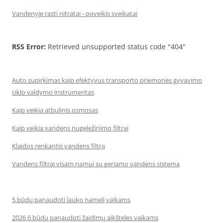
Vandenyje rasti nitratai - poveikis sveikatai
RSS Error:
Retrieved unsupported status code "404"
Auto supirkimas kaip efektyvus transporto priemonės gyvavimo
ciklo valdymo instrumentas
Kaip veikia atbulinis osmosas
Kaip veikia vandens nugeležinimo filtrai
Klaidos renkantis vandens filtrą
Vandens filtrai visam namui su geriamo vandens sistema
5 būdų panaudoti lauko namelį vaikams
2026 6 būdų panaudoti žaidimų aikšteles vaikams