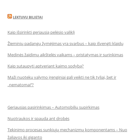
LEKTUVU BILIETAI
Kaip išsirinkti geriausią pelėsio valiklį
Žieminių padangų žymėjimas yra svarbus – kaip išvengti klaidų
Medinės žaidimų aikštelės vaikams – pristatymas ir surinkimas
Kaip sutaupyti aptveriant kaimo sodybą?
Maži nuotekų valymo įrenginiai gali veikti ne tik tyliai, bet ir
„nematomai‘‘?
Geriausias pasirinkimas – Automobilių supirkimas
Nuotraukos ir spauda ant drobės
Tekinimo procesas sunkiųjų mechanizmų komponentams – Nuo
žaliavos iki giganto