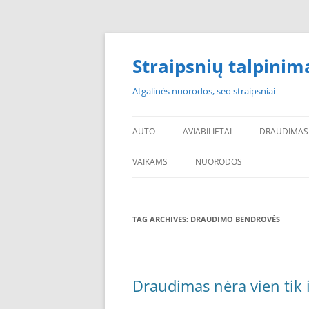
Skip
to
content
Straipsnių talpinim
Atgalinės nuorodos, seo straipsniai
AUTO
AVIABILIETAI
DRAUDIMAS
VAIKAMS
NUORODOS
POPULIARIAUSI
TAG ARCHIVES:
DRAUDIMO BENDROVĖS
PADANGOS PIGIAU
PERKU PADANGAS
NAUJOS PADANGOS
Draudimas nėra vien tik 
PIGIOS PADANGOS