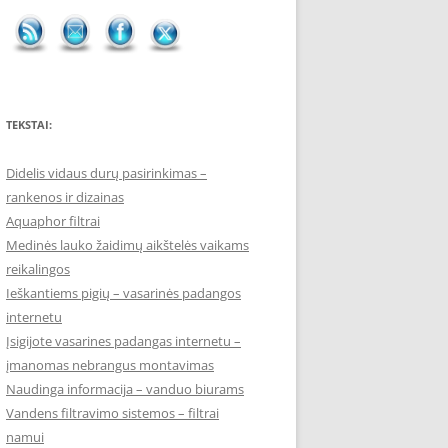
TEKSTAI:
Didelis vidaus durų pasirinkimas –
rankenos ir dizainas
Aquaphor filtrai
Medinės lauko žaidimų aikštelės vaikams
reikalingos
Ieškantiems pigių – vasarinės padangos
internetu
Įsigijote vasarines padangas internetu –
įmanomas nebrangus montavimas
Naudinga informacija – vanduo biurams
Vandens filtravimo sistemos – filtrai
namui