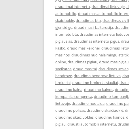
draudimai internetu
,
draudimai lietuvoje
,
d
automobilio
,
draudimas automobilio inter
skaiciuokle
,
draudimas bta
,
draudimas civi
gjensidige
,
draudimas i baltarusija
,
draudim
internetu bta
,
draudimas internetu lietuvo
pigiausias
,
draudimas internetu pigus
,
drau
kasko
,
draudimas kelionei
,
draudimas lietu
masinos
,
draudimas nuo nelaimingų atsiti
online
,
draudimas pigiau
,
draudimas pigiau
sveikatos
,
draudimas tai
,
draudimas uzsien
bendrovė
,
draudimo bendrove lietuva
,
dra
brokeriai
,
draudimo brokeriai siauliai
,
draud
draudimo kaina
,
draudimo kainos
,
draudim
kompanija compensa
,
draudimo kompanija
lietuvoje
,
draudimo nuolaida
,
draudimo pa
draudimo polisas
,
draudimo skaičiuoklė
,
dr
draudimo skaiciuokles
,
draudimu kainos
,
d
pigiau
,
drausti automobili internetu
,
drudi