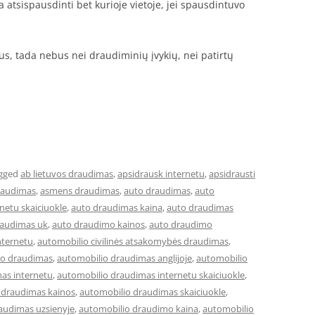
 atsispausdinti bet kurioje vietoje, jei spausdintuvo
itus, tada nebus nei draudiminių įvykių, nei patirtų
gged
ab lietuvos draudimas
,
apsidrausk internetu
,
apsidrausti
raudimas
,
asmens draudimas
,
auto draudimas
,
auto
netu skaiciuokle
,
auto draudimas kaina
,
auto draudimas
raudimas uk
,
auto draudimo kainos
,
auto draudimo
nternetu
,
automobilio civilinės atsakomybės draudimas
,
io draudimas
,
automobilio draudimas anglijoje
,
automobilio
as internetu
,
automobilio draudimas internetu skaiciuokle
,
 draudimas kainos
,
automobilio draudimas skaiciuokle
,
audimas uzsienyje
,
automobilio draudimo kaina
,
automobilio