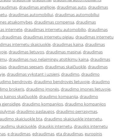
raudimas
,
draudimas anglijoje
,
draudimas auto
,
draudimas
netu
,
draudimas automobiliui
,
draudimas automobiliui
lines atsakomybes
,
draudimas compensa
,
draudimas
as internete
,
draudimas internetu automobilio
,
draudimas
s draudimas
,
draudimas internetu pigiau
,
draudimas internetu
dimas internetu skaiciuokle
,
draudimas kaina
,
draudimas
voje
,
draudimas lietuvos
,
draudimas masinai
,
draudimas
kimų
,
draudimas nuo nelaimingų atsitikimų kaina
,
draudimas
sias
,
draudimas seesam
,
draudimas skaičiuoklė
,
draudimas
yje
,
draudimas vykstant i uzsieni
,
draudimo
,
draudimo
udimo bendrovės
,
draudimo bendrovės lietuvoje
,
draudimo
imo brokeris
,
draudimo įmonės
,
draudimo imones lietuvoje
,
o kainos skaičiuoklė
,
draudimo kompanija
,
draudimo
 gjensidige
,
draudimo kompanijos
,
draudimo kompanijos
siulymai
,
draudimo paslaugos
,
draudimo perrasymas
,
audimo skaiciuokle bta
,
draudimo skaiciuokle internetu
,
raudimu skaiciuokle
,
drauskis internetu
,
drauskis internetu
mas
,
e draudimas
,
edraudimas
,
eta draudimas
,
europinis