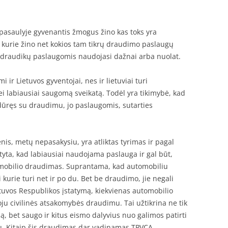
pasaulyje gyvenantis žmogus žino kas toks yra
 kurie žino net kokios tam tikrų draudimo paslaugų
r draudikų paslaugomis naudojasi dažnai arba nuolat.
ir Lietuvos gyventojai, nes ir lietuviai turi
i labiausiai saugomą sveikatą. Todėl yra tikimybė, kad
idūręs su draudimu, jo paslaugomis, sutarties
is, metų nepasakysiu, yra atliktas tyrimas ir pagal
ta, kad labiausiai naudojama paslauga ir gal būt,
tomobilio draudimas. Suprantama, kad automobiliu
i kurie turi net ir po du. Bet be draudimo, jie negali
ietuvos Respublikos įstatymą, kiekvienas automobilio
ju civilinės atsakomybės draudimu. Tai užtikrina ne tik
, bet saugo ir kitus eismo dalyvius nuo galimos patirti
ju. Kitaip šis draudimas dar vadinamas TPVCA