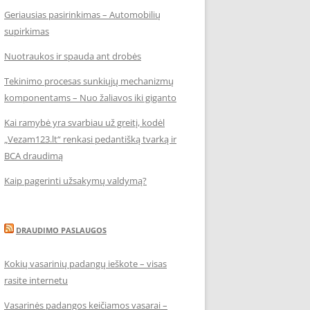
Geriausias pasirinkimas – Automobilių
supirkimas
Nuotraukos ir spauda ant drobės
Tekinimo procesas sunkiųjų mechanizmų
komponentams – Nuo žaliavos iki giganto
Kai ramybė yra svarbiau už greitį, kodėl
„Vezam123.lt“ renkasi pedantišką tvarką ir
BCA draudimą
Kaip pagerinti užsakymų valdymą?
DRAUDIMO PASLAUGOS
Kokių vasarinių padangų ieškote – visas
rasite internetu
Vasarinės padangos keičiamos vasarai –