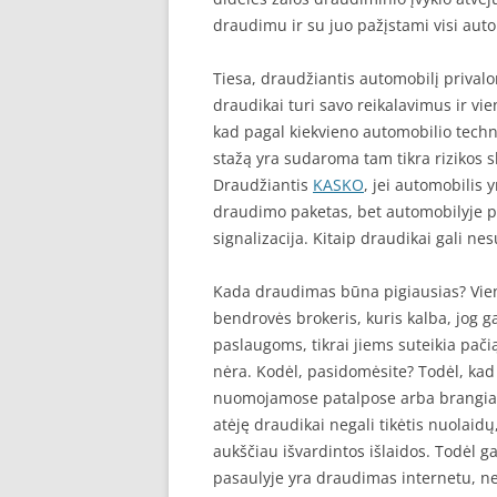
draudimu ir su juo pažįstami visi auto
Tiesa, draudžiantis automobilį priva
draudikai turi savo reikalavimus ir vie
kad pagal kiekvieno automobilio tech
stažą yra sudaroma tam tikra rizikos 
Draudžiantis
KASKO
, jei automobilis 
draudimo paketas, bet automobilyje p
signalizacija. Kitaip draudikai gali nes
Kada draudimas būna pigiausias? Vie
bendrovės brokeris, kuris kalba, jog g
paslaugoms, tikrai jiems suteikia pačią
nėra. Kodėl, pasidomėsite? Todėl, kad b
nuomojamose patalpose arba brangiai 
atėję draudikai negali tikėtis nuolaid
aukščiau išvardintos išlaidos. Todėl g
pasaulyje yra draudimas internetu, ne