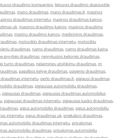
ietuvos draudimo kompanijos
,
lietuvos draudimo skaiciuokle
,
raudimas
,
mano draudimas
,
mano draudimas.lt
,
masinos
asinos draudimas internetu
,
masinos draudimas kainos
,
udimas uk
,
masinos draudimo kainos
,
masinos draudimo
udimas
,
masinu draudimo kainos
,
medicininis draudimas
,
draudimas
,
motociklo draudimas internetu
,
motociklu
leriu draudimas
,
namo draudimas
,
namo draudimas kaina
,
ne gyvybės draudimas
,
neįvykusios kelionės draudimas
,
jo turto draudimas
,
nelaimingų atsitikimų draudimas
,
nt
draudimas
,
pagalbos kelyje draudimas
,
pasienio draudimas
,
 draudimas internetu
,
perlo draudimas.lt
,
pigiausi draudimai
,
omobilio draudimas
,
pigiausias automobiliu draudimas
,
s
,
pigiausias draudimas
,
pigiausias draudimas automobiliui
,
tu
,
pigiausias draudimas internetu
,
pigiausias kasko draudimas
,
draudimas
,
pigus automobilio draudimas
,
pigus automobiliu
mas internetu
,
pigus draudimas uk
,
priekabos draudimas
,
omas automobilio draudimas internetu
,
privalomas
omas automobiliu draudimas
,
privalomas automobiliu
ės atsakomybės draudimas
,
privalomas civilines atsakomybes