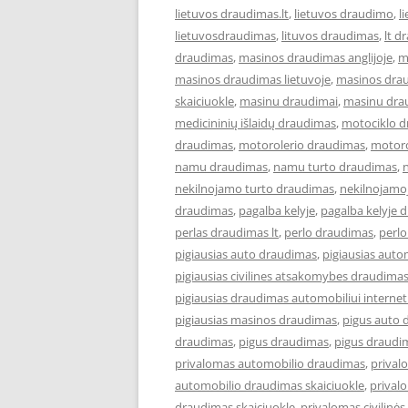
lietuvos draudimas.lt
,
lietuvos draudimo
,
l
lietuvosdraudimas
,
lituvos draudimas
,
lt d
draudimas
,
masinos draudimas anglijoje
,
m
masinos draudimas lietuvoje
,
masinos dra
skaiciuokle
,
masinu draudimai
,
masinu dra
medicininių išlaidų draudimas
,
motociklo 
draudimas
,
motorolerio draudimas
,
motoro
namu draudimas
,
namu turto draudimas
,
nekilnojamo turto draudimas
,
nekilnojamo
draudimas
,
pagalba kelyje
,
pagalba kelyje 
perlas draudimas lt
,
perlo draudimas
,
perlo
pigiausias auto draudimas
,
pigiausias aut
pigiausias civilines atsakomybes draudima
pigiausias draudimas automobiliui interne
pigiausias masinos draudimas
,
pigus auto 
draudimas
,
pigus draudimas
,
pigus draudi
privalomas automobilio draudimas
,
prival
automobilio draudimas skaiciuokle
,
prival
draudimas skaiciuokle
,
privalomas civilin