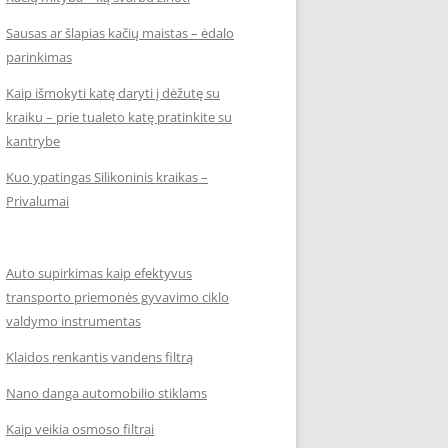
Sausas ar šlapias kačių maistas – ėdalo
parinkimas
Kaip išmokyti katę daryti į dėžutę su
kraiku – prie tualeto katę pratinkite su
kantrybe
Kuo ypatingas Silikoninis kraikas –
Privalumai
Auto supirkimas kaip efektyvus
transporto priemonės gyvavimo ciklo
valdymo instrumentas
Klaidos renkantis vandens filtrą
Nano danga automobilio stiklams
Kaip veikia osmoso filtrai