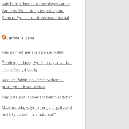
Kaip balinti dantis – odontologas Kaune
Vandens filtrai – kokybės palaikymui
Sienų dažymas – pasiruošimas ir darbai
LEKTUVU BILIETAI
Kaip išsirinkti geriausią pelėsio valiklį
Žieminių padangų žymėjimas yra svarbus
– kaip išvengti klaidų
Medinės žaidimų aikštelės vaikams –
pristatymas ir surinkimas
Kaip sutaupyti aptveriant kaimo sodybą?
Maži nuotekų valymo įrenginiai gali veikti
ne tik tyliai, bet ir „nematomai‘‘?