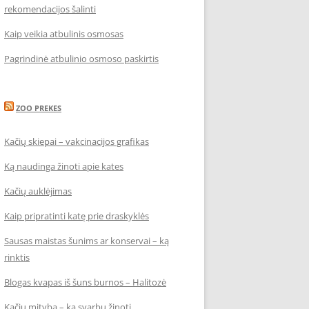
rekomendacijos šalinti
Kaip veikia atbulinis osmosas
Pagrindinė atbulinio osmoso paskirtis
ZOO PREKES
Kačių skiepai – vakcinacijos grafikas
Ką naudinga žinoti apie kates
Kačių auklėjimas
Kaip pripratinti katę prie draskyklės
Sausas maistas šunims ar konservai – ką
rinktis
Blogas kvapas iš šuns burnos – Halitozė
Kačių mityba – ką svarbu žinoti