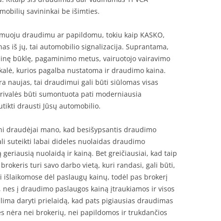
mobilių savininkai be išimties.
lomuoju draudimu ar papildomu, tokiu kaip KASKO,
nas iš jų, tai automobilio signalizacija. Suprantama,
ninę būklę, pagaminimo metus, vairuotojo vairavimo
skalė, kurios pagalba nustatoma ir draudimo kaina.
yra naujas, tai draudimui gali būti siūlomas visas
rivalės būti sumontuota pati moderniausia
utikti drausti Jūsų automobilio.
ni draudėjai mano, kad besišypsantis draudimo
ali suteikti labai dideles nuolaidas draudimo
 geriausią nuolaidą ir kainą. Bet greičiausiai, kad taip
rokeris turi savo darbo vietą, kuri randasi, gali būti,
išlaikomose dėl paslaugų kainų, todėl pas brokerį
ų, nes į draudimo paslaugos kainą įtraukiamos ir visos
alima daryti prielaidą, kad pats pigiausias draudimas
s nėra nei brokerių, nei papildomos ir trukdančios