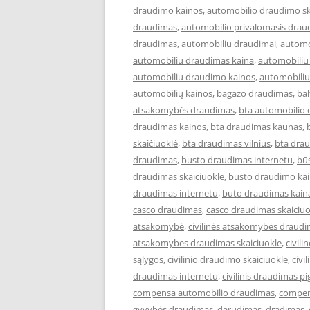
draudimo kainos
,
automobilio draudimo sk
draudimas
,
automobilio privalomasis drau
draudimas
,
automobiliu draudimai
,
automo
automobiliu draudimas kaina
,
automobiliu
automobiliu draudimo kainos
,
automobiliu
automobilių kainos
,
bagazo draudimas
,
ba
atsakomybės draudimas
,
bta automobilio
draudimas kainos
,
bta draudimas kaunas
,
skaičiuoklė
,
bta draudimas vilnius
,
bta drau
draudimas
,
busto draudimas internetu
,
bū
draudimas skaiciuokle
,
busto draudimo ka
draudimas internetu
,
buto draudimas kain
casco draudimas
,
casco draudimas skaiciuo
atsakomybė
,
civilinės atsakomybės draud
atsakomybes draudimas skaiciuokle
,
civil
sąlygos
,
civilinio draudimo skaiciuokle
,
civi
draudimas internetu
,
civilinis draudimas pi
compensa automobilio draudimas
,
compen
gyvybės draudimas
,
darudimas
,
dradimas
,