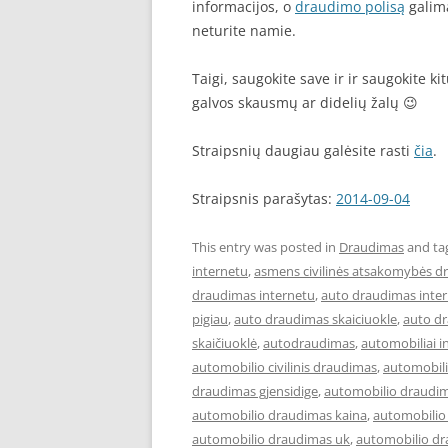
informacijos, o
draudimo polisą
galima
neturite namie.
Taigi, saugokite save ir ir saugokite k
galvos skausmų ar didelių žalų 😉
Straipsnių daugiau galėsite rasti
čia
.
Straipsnis parašytas:
2014-09-04
This entry was posted in
Draudimas
and ta
internetu
,
asmens civilinės atsakomybės d
draudimas internetu
,
auto draudimas inter
pigiau
,
auto draudimas skaiciuokle
,
auto d
skaičiuoklė
,
autodraudimas
,
automobiliai i
automobilio civilinis draudimas
,
automobil
draudimas gjensidige
,
automobilio draudim
automobilio draudimas kaina
,
automobilio
automobilio draudimas uk
,
automobilio dr