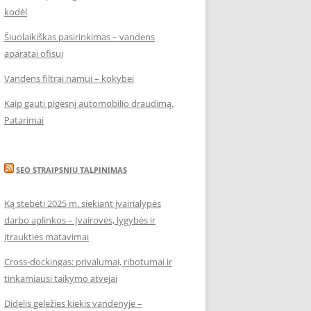
kodėl
Šiuolaikiškas pasirinkimas – vandens
aparatai ofisui
Vandens filtrai namui – kokybei
Kaip gauti pigesnį automobilio draudimą.
Patarimai
SEO STRAIPSNIU TALPINIMAS
Ką stebėti 2025 m. siekiant įvairialypės
darbo aplinkos – Įvairovės, lygybės ir
įtraukties matavimai
Cross-dockingas: privalumai, ribotumai ir
tinkamiausi taikymo atvejai
Didelis geležies kiekis vandenyje –