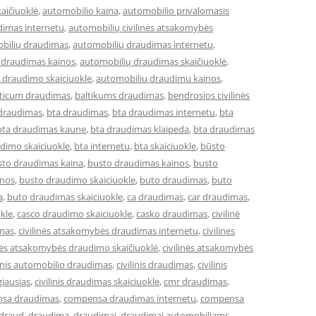
aičiuoklė
,
automobilio kaina
,
automobilio privalomasis
dimas internetu
,
automobilių civilinės atsakomybės
bilių draudimas
,
automobilių draudimas internetu
,
 draudimas kainos
,
automobilių draudimas skaičiuoklė
,
 draudimo skaiciuokle
,
automobiliu draudimu kainos
,
lticum draudimas
,
baltikums draudimas
,
bendrosios civilinės
 draudimas
,
bta draudimas
,
bta draudimas internetu
,
bta
bta draudimas kaune
,
bta draudimas klaipeda
,
bta draudimas
dimo skaiciuokle
,
bta internetu
,
bta skaiciuokle
,
būsto
sto draudimas kaina
,
busto draudimas kainos
,
busto
inos
,
busto draudimo skaiciuokle
,
buto draudimas
,
buto
a
,
buto draudimas skaiciuokle
,
ca draudimas
,
car draudimas
,
kle
,
casco draudimo skaiciuokle
,
casko draudimas
,
civilinė
imas
,
civilinės atsakomybės draudimas internetu
,
civilines
inės atsakomybės draudimo skaičiuoklė
,
civilinės atsakomybės
linis automobilio draudimas
,
civilinis draudimas
,
civilinis
giausias
,
civilinis draudimas skaiciuokle
,
cmr draudimas
,
sa draudimas
,
compensa draudimas internetu
,
compensa
draud
,
draudima
,
draudimai
,
draudimai automobiliams
,