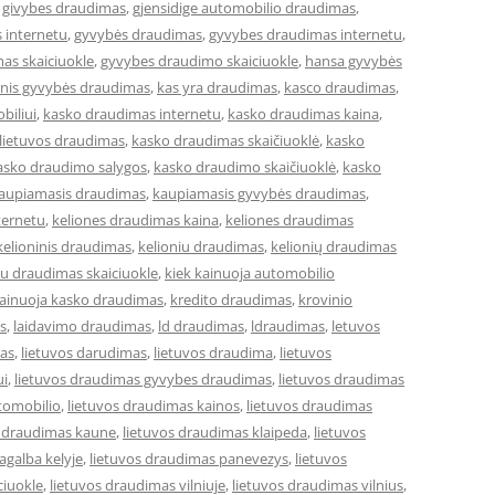
,
givybes draudimas
,
gjensidige automobilio draudimas
,
 internetu
,
gyvybės draudimas
,
gyvybes draudimas internetu
,
as skaiciuokle
,
gyvybes draudimo skaiciuokle
,
hansa gyvybės
cinis gyvybės draudimas
,
kas yra draudimas
,
kasco draudimas
,
biliui
,
kasko draudimas internetu
,
kasko draudimas kaina
,
lietuvos draudimas
,
kasko draudimas skaičiuoklė
,
kasko
asko draudimo salygos
,
kasko draudimo skaičiuoklė
,
kasko
aupiamasis draudimas
,
kaupiamasis gyvybės draudimas
,
ternetu
,
keliones draudimas kaina
,
keliones draudimas
kelioninis draudimas
,
kelioniu draudimas
,
kelionių draudimas
iu draudimas skaiciuokle
,
kiek kainuoja automobilio
kainuoja kasko draudimas
,
kredito draudimas
,
krovinio
s
,
laidavimo draudimas
,
ld draudimas
,
ldraudimas
,
letuvos
mas
,
lietuvos darudimas
,
lietuvos draudima
,
lietuvos
ui
,
lietuvos draudimas gyvybes draudimas
,
lietuvos draudimas
tomobilio
,
lietuvos draudimas kainos
,
lietuvos draudimas
s draudimas kaune
,
lietuvos draudimas klaipeda
,
lietuvos
agalba kelyje
,
lietuvos draudimas panevezys
,
lietuvos
ciuokle
,
lietuvos draudimas vilniuje
,
lietuvos draudimas vilnius
,