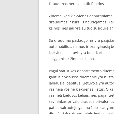
Draudimas nėra vien tik išlaidos
SEO STRAIPSNIU TALPINIMAS
Žinoma, kad kiekvienas dabartiniame 
SEO STRAIPSNIU TALPINIMAS
draudimas ir kurs jis naudojamas. Kai
kainos, nes jau yra su tuo susidūrę a
Su draudimo paslaugomis yra pažįstami 
automobilius, namus ir brangiausią be
kiekvienas lietuvis yra bent kartą sus
sąlygomis ir žinoma, kaina.
Pagal statistikos departamento duomen
gautus apklausos duomenis yra nustaty
labiausiai paplitusi Lietuvoje yra au
važinėja vos ne kiekvienas lietus. O ka
važinėti Lietuvos keliais, nes pagal L
savininkas privalo draustis privalomuo
paties vairuotojo galimo žalos saugumą
didelės žalos draudiminio įvykio atve