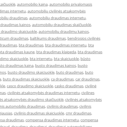
aičiuoklė
,
automobilio kaina
,
automobilio privalomasis
dimas internetu
,
automobilių civilinės atsakomybės
bilių draudimas
,
automobilių draudimas internetu
,
 draudimas kainos
,
automobilių draudimas skaičiuoklė
,
 draudimo skaiciuokle
,
automobiliu draudimu kainos
,
lticum draudimas
,
baltikums draudimas
,
bendrosios civilinės
 draudimas
,
bta draudimas
,
bta draudimas internetu
,
bta
bta draudimas kaune
,
bta draudimas klaipeda
,
bta draudimas
dimo skaiciuokle
,
bta internetu
,
bta skaiciuokle
,
būsto
sto draudimas kaina
,
busto draudimas kainos
,
busto
inos
,
busto draudimo skaiciuokle
,
buto draudimas
,
buto
a
,
buto draudimas skaiciuokle
,
ca draudimas
,
car draudimas
,
kle
,
casco draudimo skaiciuokle
,
casko draudimas
,
civilinė
imas
,
civilinės atsakomybės draudimas internetu
,
civilines
inės atsakomybės draudimo skaičiuoklė
,
civilinės atsakomybės
linis automobilio draudimas
,
civilinis draudimas
,
civilinis
giausias
,
civilinis draudimas skaiciuokle
,
cmr draudimas
,
sa draudimas
,
compensa draudimas internetu
,
compensa
draud
,
draudima
,
draudimai
,
draudimai automobiliams
,