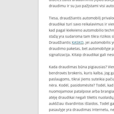
draudimu ir su juo pažįstami visi auto
Tiesa, draudžiantis automobilį priva
draudikai turi savo reikalavimus ir vie
kad pagal kiekvieno automobilio tech
stažą yra sudaroma tam tikra rizikos 
Draudžiantis
KASKO
, jei automobilis 
draudimo paketas, bet automobilyje p
signalizacija. Kitaip draudikai gali nes
Kada draudimas būna pigiausias? Vie
bendrovės brokeris, kuris kalba, jog g
paslaugoms, tikrai jiems suteikia pačią
nėra. Kodėl, pasidomėsite? Todėl, kad b
nuomojamose patalpose arba brangiai 
atėję draudikai negali tikėtis nuolaid
aukščiau išvardintos išlaidos. Todėl g
pasaulyje yra draudimas internetu, ne