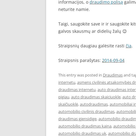
informacijos, o
draudimo polisą
galima
neturite namie.
Taigi, saugokite save ir ir saugokite k
galvos skausmų ar didelių žalų 😉
Straipsnių daugiau galėsite rasti
čia
.
Straipsnis parašytas:
2014-09-04
This entry was posted in
Draudimas
and ta
internetu
,
asmens civilinės atsakomybės d
draudimas internetu
,
auto draudimas inter
pigiau
,
auto draudimas skaiciuokle
,
auto d
skaičiuoklė
,
autodraudimas
,
automobiliai i
automobilio civilinis draudimas
,
automobil
draudimas gjensidige
,
automobilio draudim
automobilio draudimas kaina
,
automobilio
automobilio draudimas uk
,
automobilio dr