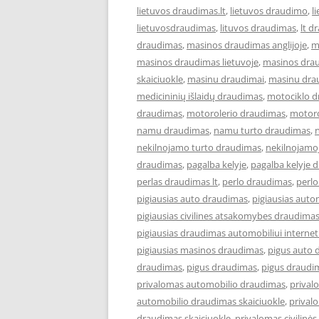
lietuvos draudimas.lt
,
lietuvos draudimo
,
l
lietuvosdraudimas
,
lituvos draudimas
,
lt d
draudimas
,
masinos draudimas anglijoje
,
m
masinos draudimas lietuvoje
,
masinos dra
skaiciuokle
,
masinu draudimai
,
masinu dra
medicininių išlaidų draudimas
,
motociklo 
draudimas
,
motorolerio draudimas
,
motoro
namu draudimas
,
namu turto draudimas
,
nekilnojamo turto draudimas
,
nekilnojamo
draudimas
,
pagalba kelyje
,
pagalba kelyje 
perlas draudimas lt
,
perlo draudimas
,
perlo
pigiausias auto draudimas
,
pigiausias aut
pigiausias civilines atsakomybes draudima
pigiausias draudimas automobiliui interne
pigiausias masinos draudimas
,
pigus auto 
draudimas
,
pigus draudimas
,
pigus draudi
privalomas automobilio draudimas
,
prival
automobilio draudimas skaiciuokle
,
prival
draudimas skaiciuokle
,
privalomas civilin