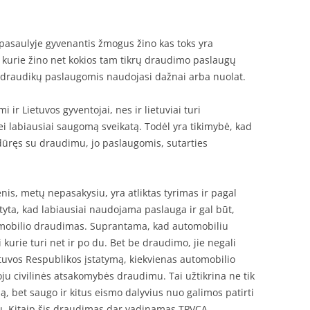
pasaulyje gyvenantis žmogus žino kas toks yra
 kurie žino net kokios tam tikrų draudimo paslaugų
r draudikų paslaugomis naudojasi dažnai arba nuolat.
ir Lietuvos gyventojai, nes ir lietuviai turi
i labiausiai saugomą sveikatą. Todėl yra tikimybė, kad
idūręs su draudimu, jo paslaugomis, sutarties
is, metų nepasakysiu, yra atliktas tyrimas ir pagal
ta, kad labiausiai naudojama paslauga ir gal būt,
tomobilio draudimas. Suprantama, kad automobiliu
i kurie turi net ir po du. Bet be draudimo, jie negali
ietuvos Respublikos įstatymą, kiekvienas automobilio
ju civilinės atsakomybės draudimu. Tai užtikrina ne tik
, bet saugo ir kitus eismo dalyvius nuo galimos patirti
ju. Kitaip šis draudimas dar vadinamas TPVCA