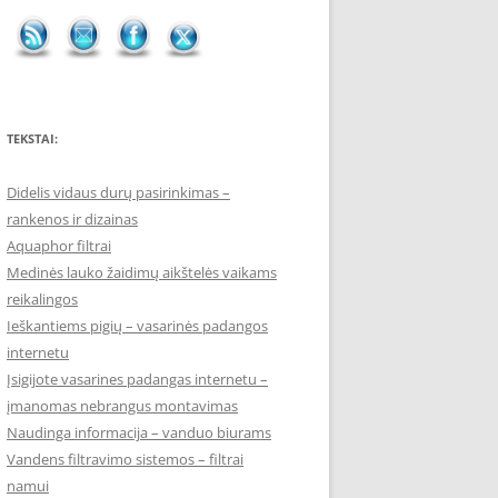
TEKSTAI:
Didelis vidaus durų pasirinkimas –
rankenos ir dizainas
Aquaphor filtrai
Medinės lauko žaidimų aikštelės vaikams
reikalingos
Ieškantiems pigių – vasarinės padangos
internetu
Įsigijote vasarines padangas internetu –
įmanomas nebrangus montavimas
Naudinga informacija – vanduo biurams
Vandens filtravimo sistemos – filtrai
namui