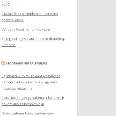
kodėl
Šiuolaikiškas pasirinkimas – vandens
aparatai ofisui
Vandens filtrai namui – kokybei
Kaip gauti pigesnį automobilio draudimą.
Patarimai
SEO STRAIPSNIU TALPINIMAS
Ką stebėti 2025 m. siekiant įvairialypės
darbo aplinkos – Įvairovės, lygybės ir
įtraukties matavimai
Cross-dockingas: privalumai, ribotumai ir
tinkamiausi taikymo atvejai
Didelis geležies kiekis vandenyje –