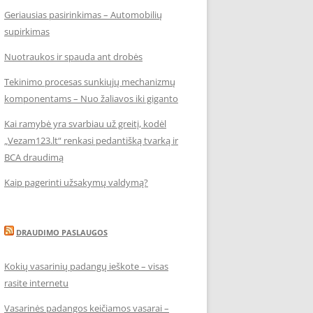
Geriausias pasirinkimas – Automobilių
supirkimas
Nuotraukos ir spauda ant drobės
Tekinimo procesas sunkiųjų mechanizmų
komponentams – Nuo žaliavos iki giganto
Kai ramybė yra svarbiau už greitį, kodėl
„Vezam123.lt“ renkasi pedantišką tvarką ir
BCA draudimą
Kaip pagerinti užsakymų valdymą?
DRAUDIMO PASLAUGOS
Kokių vasarinių padangų ieškote – visas
rasite internetu
Vasarinės padangos keičiamos vasarai –