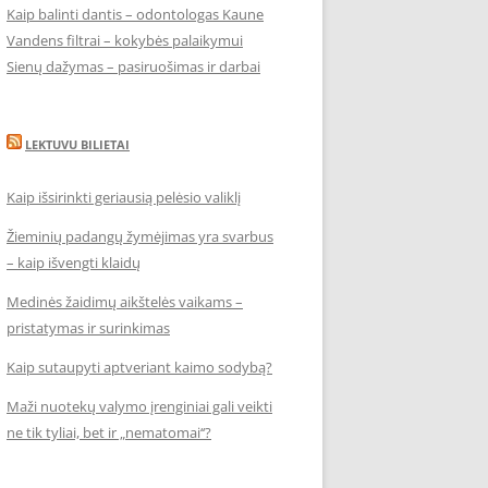
Kaip balinti dantis – odontologas Kaune
Vandens filtrai – kokybės palaikymui
Sienų dažymas – pasiruošimas ir darbai
LEKTUVU BILIETAI
Kaip išsirinkti geriausią pelėsio valiklį
Žieminių padangų žymėjimas yra svarbus
– kaip išvengti klaidų
Medinės žaidimų aikštelės vaikams –
pristatymas ir surinkimas
Kaip sutaupyti aptveriant kaimo sodybą?
Maži nuotekų valymo įrenginiai gali veikti
ne tik tyliai, bet ir „nematomai‘‘?