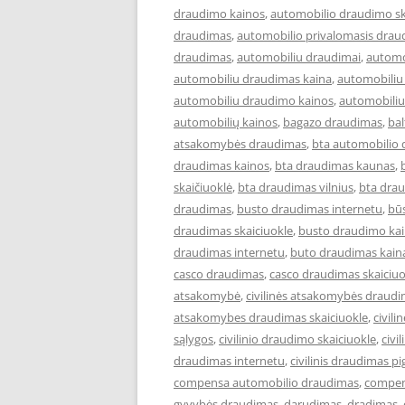
draudimo kainos
,
automobilio draudimo sk
draudimas
,
automobilio privalomasis drau
draudimas
,
automobiliu draudimai
,
automo
automobiliu draudimas kaina
,
automobiliu
automobiliu draudimo kainos
,
automobiliu
automobilių kainos
,
bagazo draudimas
,
ba
atsakomybės draudimas
,
bta automobilio
draudimas kainos
,
bta draudimas kaunas
,
skaičiuoklė
,
bta draudimas vilnius
,
bta drau
draudimas
,
busto draudimas internetu
,
bū
draudimas skaiciuokle
,
busto draudimo ka
draudimas internetu
,
buto draudimas kain
casco draudimas
,
casco draudimas skaiciuo
atsakomybė
,
civilinės atsakomybės draud
atsakomybes draudimas skaiciuokle
,
civil
sąlygos
,
civilinio draudimo skaiciuokle
,
civi
draudimas internetu
,
civilinis draudimas pi
compensa automobilio draudimas
,
compen
gyvybės draudimas
,
darudimas
,
dradimas
,