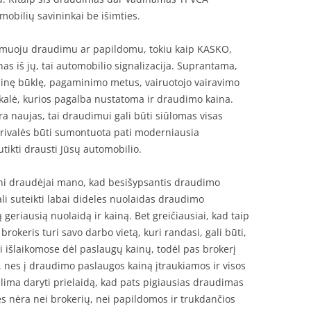
mobilių savininkai be išimties.
lomuoju draudimu ar papildomu, tokiu kaip KASKO,
nas iš jų, tai automobilio signalizacija. Suprantama,
ninę būklę, pagaminimo metus, vairuotojo vairavimo
skalė, kurios pagalba nustatoma ir draudimo kaina.
yra naujas, tai draudimui gali būti siūlomas visas
rivalės būti sumontuota pati moderniausia
utikti drausti Jūsų automobilio.
ni draudėjai mano, kad besišypsantis draudimo
ali suteikti labai dideles nuolaidas draudimo
 geriausią nuolaidą ir kainą. Bet greičiausiai, kad taip
rokeris turi savo darbo vietą, kuri randasi, gali būti,
išlaikomose dėl paslaugų kainų, todėl pas brokerį
ų, nes į draudimo paslaugos kainą įtraukiamos ir visos
alima daryti prielaidą, kad pats pigiausias draudimas
s nėra nei brokerių, nei papildomos ir trukdančios