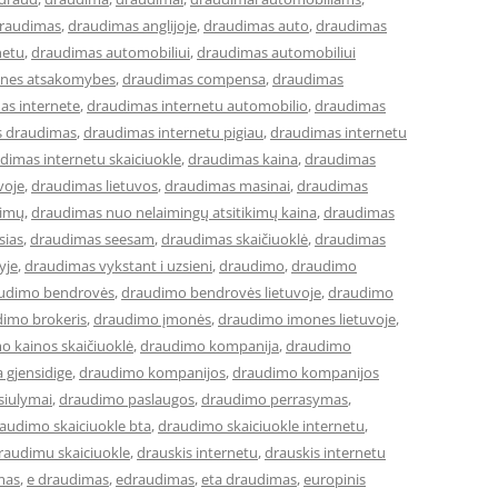
raudimas
,
draudimas anglijoje
,
draudimas auto
,
draudimas
netu
,
draudimas automobiliui
,
draudimas automobiliui
lines atsakomybes
,
draudimas compensa
,
draudimas
as internete
,
draudimas internetu automobilio
,
draudimas
s draudimas
,
draudimas internetu pigiau
,
draudimas internetu
dimas internetu skaiciuokle
,
draudimas kaina
,
draudimas
voje
,
draudimas lietuvos
,
draudimas masinai
,
draudimas
kimų
,
draudimas nuo nelaimingų atsitikimų kaina
,
draudimas
sias
,
draudimas seesam
,
draudimas skaičiuoklė
,
draudimas
yje
,
draudimas vykstant i uzsieni
,
draudimo
,
draudimo
udimo bendrovės
,
draudimo bendrovės lietuvoje
,
draudimo
imo brokeris
,
draudimo įmonės
,
draudimo imones lietuvoje
,
o kainos skaičiuoklė
,
draudimo kompanija
,
draudimo
 gjensidige
,
draudimo kompanijos
,
draudimo kompanijos
siulymai
,
draudimo paslaugos
,
draudimo perrasymas
,
audimo skaiciuokle bta
,
draudimo skaiciuokle internetu
,
raudimu skaiciuokle
,
drauskis internetu
,
drauskis internetu
mas
,
e draudimas
,
edraudimas
,
eta draudimas
,
europinis