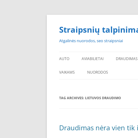
Skip
to
content
Straipsnių talpinim
Atgalinės nuorodos, seo straipsniai
AUTO
AVIABILIETAI
DRAUDIMAS
VAIKAMS
NUORODOS
POPULIARIAUSI
TAG ARCHIVES:
LIETUVOS DRAUDIMO
PADANGOS PIGIAU
PERKU PADANGAS
NAUJOS PADANGOS
Draudimas nėra vien tik 
PIGIOS PADANGOS