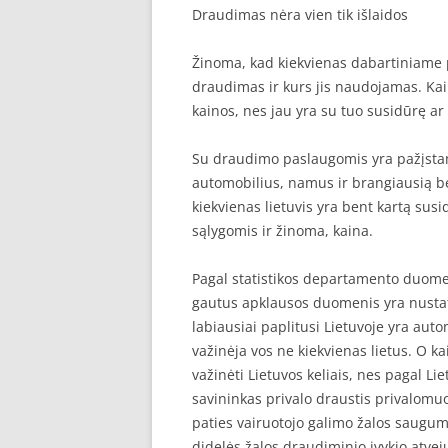
Draudimas nėra vien tik išlaidos
SEO STRAIPSNIU TALPINIMAS
Žinoma, kad kiekvienas dabartiniame 
SEO STRAIPSNIU TALPINIMAS
draudimas ir kurs jis naudojamas. Kai
kainos, nes jau yra su tuo susidūrę a
Su draudimo paslaugomis yra pažįstami 
automobilius, namus ir brangiausią be
kiekvienas lietuvis yra bent kartą sus
sąlygomis ir žinoma, kaina.
Pagal statistikos departamento duomen
gautus apklausos duomenis yra nustaty
labiausiai paplitusi Lietuvoje yra au
važinėja vos ne kiekvienas lietus. O ka
važinėti Lietuvos keliais, nes pagal L
savininkas privalo draustis privalomuo
paties vairuotojo galimo žalos saugumą
didelės žalos draudiminio įvykio atve