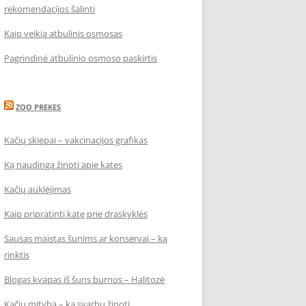
rekomendacijos šalinti
Kaip veikia atbulinis osmosas
Pagrindinė atbulinio osmoso paskirtis
ZOO PREKES
Kačių skiepai – vakcinacijos grafikas
Ką naudinga žinoti apie kates
Kačių auklėjimas
Kaip pripratinti katę prie draskyklės
Sausas maistas šunims ar konservai – ką
rinktis
Blogas kvapas iš šuns burnos – Halitozė
Kačių mityba – ką svarbu žinoti