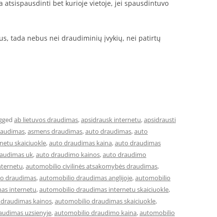
 atsispausdinti bet kurioje vietoje, jei spausdintuvo
itus, tada nebus nei draudiminių įvykių, nei patirtų
gged
ab lietuvos draudimas
,
apsidrausk internetu
,
apsidrausti
raudimas
,
asmens draudimas
,
auto draudimas
,
auto
netu skaiciuokle
,
auto draudimas kaina
,
auto draudimas
raudimas uk
,
auto draudimo kainos
,
auto draudimo
nternetu
,
automobilio civilinės atsakomybės draudimas
,
io draudimas
,
automobilio draudimas anglijoje
,
automobilio
as internetu
,
automobilio draudimas internetu skaiciuokle
,
 draudimas kainos
,
automobilio draudimas skaiciuokle
,
audimas uzsienyje
,
automobilio draudimo kaina
,
automobilio