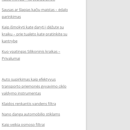
Sausas ar šlapias kačių maistas – ėdalo
parinkimas
Kaip išmokyti katę daryti į dėžutę su
kraiku – prie tualeto katę pratinkite su
kantrybe
Kuo ypatingas Silikoninis kraikas –
Privalumai
Auto supirkimas kaip efektyvus
transporto priemonės gyvavimo ciklo
valdymo instrumentas
Klaidos renkantis vandens filtrą
Nano danga automobilio stiklams
Kaip veikia osmoso filtrai