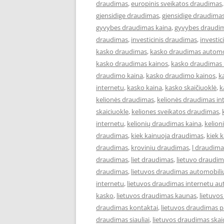
draudimas
,
europinis sveikatos draudimas
gjensidige draudimas
,
gjensidige draudimas
gyvybes draudimas kaina
,
gyvybes draudim
draudimas
,
investicinis draudimas
,
investi
kasko draudimas
,
kasko draudimas automo
kasko draudimas kainos
,
kasko draudimas 
draudimo kaina
,
kasko draudimo kainos
,
k
internetu
,
kasko kaina
,
kasko skaičiuoklė
,
k
kelionės draudimas
,
kelionės draudimas in
skaiciuokle
,
keliones sveikatos draudimas
,
internetu
,
kelionių draudimas kaina
,
kelion
draudimas
,
kiek kainuoja draudimas
,
kiek 
draudimas
,
kroviniu draudimas
,
l draudima
draudimas
,
liet draudimas
,
lietuvo draudi
draudimas
,
lietuvos draudimas automobili
internetu
,
lietuvos draudimas internetu au
kasko
,
lietuvos draudimas kaunas
,
lietuvo
draudimas kontaktai
,
lietuvos draudimas p
draudimas siauliai
,
lietuvos draudimas skai