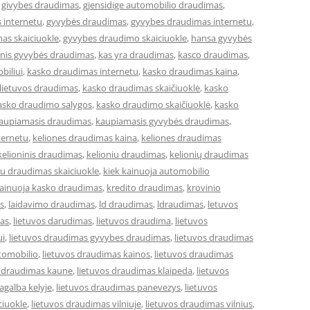
,
givybes draudimas
,
gjensidige automobilio draudimas
,
 internetu
,
gyvybės draudimas
,
gyvybes draudimas internetu
,
as skaiciuokle
,
gyvybes draudimo skaiciuokle
,
hansa gyvybės
cinis gyvybės draudimas
,
kas yra draudimas
,
kasco draudimas
,
biliui
,
kasko draudimas internetu
,
kasko draudimas kaina
,
lietuvos draudimas
,
kasko draudimas skaičiuoklė
,
kasko
asko draudimo salygos
,
kasko draudimo skaičiuoklė
,
kasko
aupiamasis draudimas
,
kaupiamasis gyvybės draudimas
,
ternetu
,
keliones draudimas kaina
,
keliones draudimas
kelioninis draudimas
,
kelioniu draudimas
,
kelionių draudimas
iu draudimas skaiciuokle
,
kiek kainuoja automobilio
kainuoja kasko draudimas
,
kredito draudimas
,
krovinio
s
,
laidavimo draudimas
,
ld draudimas
,
ldraudimas
,
letuvos
mas
,
lietuvos darudimas
,
lietuvos draudima
,
lietuvos
ui
,
lietuvos draudimas gyvybes draudimas
,
lietuvos draudimas
tomobilio
,
lietuvos draudimas kainos
,
lietuvos draudimas
s draudimas kaune
,
lietuvos draudimas klaipeda
,
lietuvos
agalba kelyje
,
lietuvos draudimas panevezys
,
lietuvos
ciuokle
,
lietuvos draudimas vilniuje
,
lietuvos draudimas vilnius
,