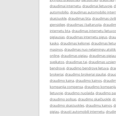
draudimai internetu
,
draudimai lietuvoje
,
d
automobilio
,
draudimas automobilio inter
skaiciuokle
,
draudimas bta
,
draudimas civi
gjensidige
,
draudimas i baltarusija
,
draudim
internetu bta
,
draudimas internetu lietuvo
pigiausias
,
draudimas internetu pigus
,
drau
kasko
,
draudimas kelionei
,
draudimas lietu
masinos
,
draudimas nuo nelaimingų atsiti
online
,
draudimas pigiau
,
draudimas pigiau
sveikatos
,
draudimas tai
,
draudimas uzsien
bendrovė
,
draudimo bendrove lietuva
,
dra
brokeriai
,
draudimo brokeriai siauliai
,
draud
draudimo kaina
,
draudimo kainos
,
draudim
kompanija compensa
,
draudimo kompanija
lietuvoje
,
draudimo nuolaida
,
draudimo pa
draudimo polisas
,
draudimo skaičiuoklė
,
dr
draudimo skaiciuokles
,
draudimu kainos
,
d
pigiau
,
drausti automobili internetu
,
drudi