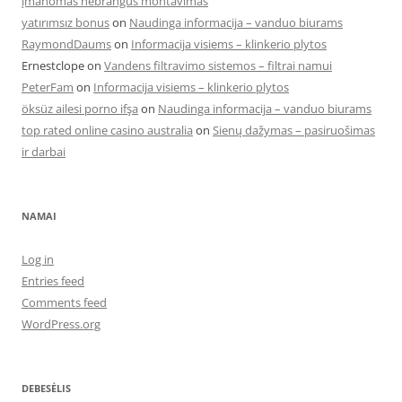
įmanomas nebrangus montavimas
yatırımsız bonus
on
Naudinga informacija – vanduo biurams
RaymondDaums
on
Informacija visiems – klinkerio plytos
Ernestclope
on
Vandens filtravimo sistemos – filtrai namui
PeterFam
on
Informacija visiems – klinkerio plytos
öksüz ailesi porno ifşa
on
Naudinga informacija – vanduo biurams
top rated online casino australia
on
Sienų dažymas – pasiruošimas
ir darbai
NAMAI
Log in
Entries feed
Comments feed
WordPress.org
DEBESĖLIS