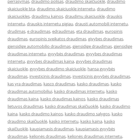
perrasymas
,
draudimo polisas
,
draudimo skaičiuoklė
,
draudimo
skaiciuokle bta
,
draudimo skaiciuokle internetu
,
draudimo
skaiciuokles
,
draudimu kainos
,
draudimu skaiciuokle
,
drauskis
internetu
,
drauskis internetu pigiau
,
drausti automobili internetu
,
drudimas
,
e draudimas
,
edraudimas
,
eta draudimas
,
europinis
draudimas
,
europinis sveikatos draudimas
,
givybes draudimas
,
gjensidige automobilio draudimas
,
gjensidige draudimas
,
gjensidige
draudimas internetu
,
gyvybės draudimas
,
gyvybes draudimas
internetu
,
gyvybes draudimas kaina
,
gyvybes draudimas
skaiciuokle
,
gyvybes draudimo skaiciuokle
,
hansa gyvybės
draudimas
,
investicinis draudimas
,
investicinis gyvybės draudimas
,
kas yra draudimas
,
kasco draudimas
,
kasko draudimas
,
kasko
draudimas automobiliui
,
kasko draudimas internetu
,
kasko
draudimas kaina
,
kasko draudimas kainos
,
kasko draudimas
lietuvos draudimas
,
kasko draudimas skaičiuoklė
,
kasko draudimo
kaina
,
kasko draudimo kainos
,
kasko draudimo salygos
,
kasko
draudimo skaičiuoklė
,
kasko internetu
,
kasko kaina
,
kasko
skaičiuoklė
,
kaupiamasis draudimas
,
kaupiamasis gyvybės
draudimas
,
kelionės draudimas
,
kelionės draudimas internetu
,