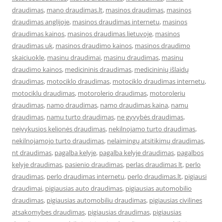
draudimas
,
mano draudimas.lt
,
masinos draudimas
,
masinos
draudimas anglijoje
,
masinos draudimas internetu
,
masinos
draudimas kainos
,
masinos draudimas lietuvoje
,
masinos
draudimas uk
,
masinos draudimo kainos
,
masinos draudimo
skaiciuokle
,
masinu draudimai
,
masinu draudimas
,
masinu
draudimo kainos
,
medicininis draudimas
,
medicininių išlaidų
draudimas
,
motociklo draudimas
,
motociklo draudimas internetu
,
motociklu draudimas
,
motorolerio draudimas
,
motoroleriu
draudimas
,
namo draudimas
,
namo draudimas kaina
,
namu
draudimas
,
namu turto draudimas
,
ne gyvybės draudimas
,
neįvykusios kelionės draudimas
,
nekilnojamo turto draudimas
,
nekilnojamojo turto draudimas
,
nelaimingų atsitikimų draudimas
,
nt draudimas
,
pagalba kelyje
,
pagalba kelyje draudimas
,
pagalbos
kelyje draudimas
,
pasienio draudimas
,
perlas draudimas lt
,
perlo
draudimas
,
perlo draudimas internetu
,
perlo draudimas.lt
,
pigiausi
draudimai
,
pigiausias auto draudimas
,
pigiausias automobilio
draudimas
,
pigiausias automobiliu draudimas
,
pigiausias civilines
atsakomybes draudimas
,
pigiausias draudimas
,
pigiausias