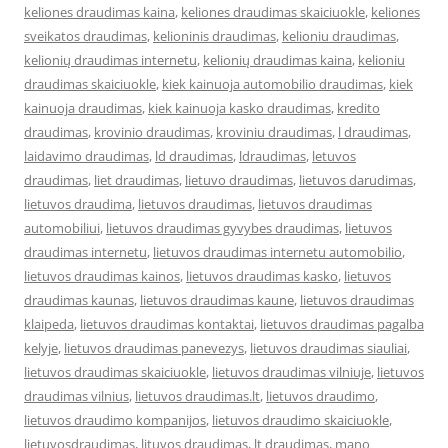
keliones draudimas kaina
,
keliones draudimas skaiciuokle
,
keliones
sveikatos draudimas
,
kelioninis draudimas
,
kelioniu draudimas
,
kelionių draudimas internetu
,
kelionių draudimas kaina
,
kelioniu
draudimas skaiciuokle
,
kiek kainuoja automobilio draudimas
,
kiek
kainuoja draudimas
,
kiek kainuoja kasko draudimas
,
kredito
draudimas
,
krovinio draudimas
,
kroviniu draudimas
,
l draudimas
,
laidavimo draudimas
,
ld draudimas
,
ldraudimas
,
letuvos
draudimas
,
liet draudimas
,
lietuvo draudimas
,
lietuvos darudimas
,
lietuvos draudima
,
lietuvos draudimas
,
lietuvos draudimas
automobiliui
,
lietuvos draudimas gyvybes draudimas
,
lietuvos
draudimas internetu
,
lietuvos draudimas internetu automobilio
,
lietuvos draudimas kainos
,
lietuvos draudimas kasko
,
lietuvos
draudimas kaunas
,
lietuvos draudimas kaune
,
lietuvos draudimas
klaipeda
,
lietuvos draudimas kontaktai
,
lietuvos draudimas pagalba
kelyje
,
lietuvos draudimas panevezys
,
lietuvos draudimas siauliai
,
lietuvos draudimas skaiciuokle
,
lietuvos draudimas vilniuje
,
lietuvos
draudimas vilnius
,
lietuvos draudimas.lt
,
lietuvos draudimo
,
lietuvos draudimo kompanijos
,
lietuvos draudimo skaiciuokle
,
lietuvosdraudimas
,
lituvos draudimas
,
lt draudimas
,
mano