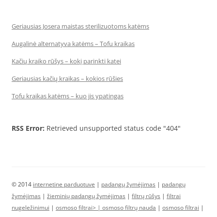
Geriausias Josera maistas sterilizuotoms katėms
Augalinė alternatyva katėms – Tofu kraikas
Kačių kraiko rūšys – kokį parinkti katei
Geriausias kačių kraikas – kokios rūšies
Tofu kraikas katėms – kuo jis ypatingas
RSS Error:
Retrieved unsupported status code "404"
© 2014
internetine parduotuve
|
padangų žymėjimas
|
padangų
žymėjimas
|
žieminių padangų žymėjimas
|
filtrų rūšys
|
filtrai
nugeležinimui
|
osmoso filtrai> |
osmoso filtrų nauda
|
osmoso filtrai
|