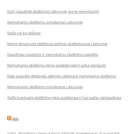
Kam naudingi skelbimai Lietuvoje, kurie nemokami?
Nemokamų skelbimų privalumai Lietuvoje
Rado tai ko ieškojo
Mano išmanusis telefonas pirktas skelbimuose Lietuvoje
Naudinga naudotis ir nemokamų skelbimų pagalba
Nemokama skelbimų lenta padeda įsigyti arba parduoti
Kaip sulaukti didesnės sėkmės talpinant nemokamą skelbimą
Nemokamų skelbimų privalumai Lietuvoje
Įkelti kopijuotą skelbimą nėra sudėtinga ir tuo pačiu nenaudinga
SEO
Įrašo „Plastikinių langų kainos Vilniuje“ komentaras, kurį parašė