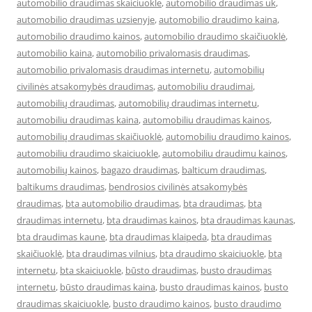
automobilio draudimas skaiciuokle
,
automobilio draudimas uk
,
automobilio draudimas uzsienyje
,
automobilio draudimo kaina
,
automobilio draudimo kainos
,
automobilio draudimo skaičiuoklė
,
automobilio kaina
,
automobilio privalomasis draudimas
,
automobilio privalomasis draudimas internetu
,
automobilių
civilinės atsakomybės draudimas
,
automobiliu draudimai
,
automobilių draudimas
,
automobilių draudimas internetu
,
automobiliu draudimas kaina
,
automobiliu draudimas kainos
,
automobilių draudimas skaičiuoklė
,
automobiliu draudimo kainos
,
automobiliu draudimo skaiciuokle
,
automobiliu draudimu kainos
,
automobilių kainos
,
bagazo draudimas
,
balticum draudimas
,
baltikums draudimas
,
bendrosios civilinės atsakomybės
draudimas
,
bta automobilio draudimas
,
bta draudimas
,
bta
draudimas internetu
,
bta draudimas kainos
,
bta draudimas kaunas
,
bta draudimas kaune
,
bta draudimas klaipeda
,
bta draudimas
skaičiuoklė
,
bta draudimas vilnius
,
bta draudimo skaiciuokle
,
bta
internetu
,
bta skaiciuokle
,
būsto draudimas
,
busto draudimas
internetu
,
būsto draudimas kaina
,
busto draudimas kainos
,
busto
draudimas skaiciuokle
,
busto draudimo kainos
,
busto draudimo