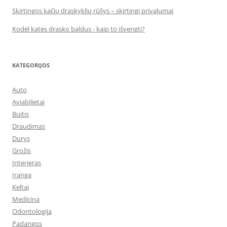
Skirtingos kačių draskyklių rūšys – skirtingi privalumai
Kodėl katės drasko baldus - kaip to išvengti?
KATEGORIJOS
Auto
Aviabilietai
Buitis
Draudimas
Durys
Grožis
Interjeras
Įranga
Keltai
Medicina
Odontologija
Padangos