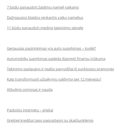
7 būdų panaudoti žaidimų namelį vaikams
Dažniausios klaidos renkantis vaikų namelius
11 būdų panaudoti medinę laipiojimo sienelę
Geriausias pasirinkimas yra auto supirkimas – kodėl?
Automobilių supirkimas padeda išspręsti finansų trūkumą
Tekinimo paslaugos ir realūs pavyzdžiai iš sunkiosios pramonės
Kaip transformuoti užsakymų valdymą per 12 mėnesių?
Atbulinis osmosas ir nauda
Paskolos internetu – greitai
Greitieji kreditai tapo paprastesni su skaičiuoklėmis