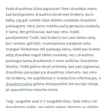
Kada draudimas būna pigiausias? Vieni draudėjai mano,
kad besišypsantis draudimo bendrovės brokeris, kuris
kalba, jog gali suteikti labai dideles nuolaidas draudimo
paslaugoms, tikrai jiems suteikia pačią geriausią nuolaidą
ir kainą. Bet greičiausiai, kad taip nėra. Kodėl,
pasidomėsite? Todėl, kad brokeris turi savo darbo vietą,
kuri randasi, gali būti, nuomojamose patalpose arba
brangiai išlaikomose dėl paslaugų kainų, todėl pas brokerį
atėję draudikai negali tikėtis nuolaidų, nes į draudimo
paslaugos kainą įtraukiamos ir visos aukščiau išvardintos
išlaidos. Todėl galima daryti prielaidą, kad pats pigiausias
draudimas pasaulyje yra draudimas internetu, nes nėra
nei brokerių, nei papildomos ir trukdančios informacijos, o
draudimo polisą
galima atsispausdinti bet kurioje vietoje,
jei spausdintuvo neturite namie.
Taigi, saugokite save ir ir saugokite kitus, tada nebus nei
draudiminių įvykių, nei patirtų galvos skausmų ar didelių