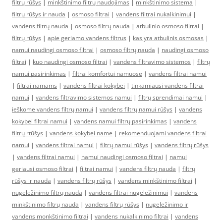
filtrų rūšys
|
minkštinimo filtrų naudojimas
|
minkštinimo sistema
|
filtrų rūšys ir nauda
|
osmoso filtrai
|
vandens filtrai nukalkinimui
|
vandens filtrų nauda
|
osmoso filtrų nauda
|
atbulinio osmoso filtrai
|
filtrų rūšys
|
apie geriamo vandens filtrus
|
kas yra atbulinis osmosas
|
namui naudingi osmoso filtrai
|
osmoso filtrų nauda
|
naudingi osmoso
filtrai
|
kuo naudingi osmoso filtrai
|
vandens filtravimo sistemos
|
filtrų
namui pasirinkimas
|
filtrai komfortui namuose
|
vandens filtrai namui
|
filtrai namams
|
vandens filtrai kokybei
|
tinkamiausi vandens filtrai
namui
|
vandens filtravimo sistemos namui
|
filtrų sprendimai namui
|
ieškome vandens filtrų namui
|
vandens filtrų namui rūšys
|
vandens
kokybei filtrai namui
|
vandens namui filtrų pasirinkimas
|
vandens
filtrų rtūšys
|
vandens kokybei name
|
rekomenduojami vandens filtrai
namui
|
vandens filtrai namui
|
filtrų namui rūšys
|
vandens filtrų rūšys
|
vandens filtrai namui
|
namui naudingi osmoso filtrai
|
namui
geriausi osmoso filtrai
|
filtrai namui
|
vandens filtrų nauda
|
filtrų
rūšys ir nauda
|
vandens filtrų rūšys
|
vandens minkštinimo filtrai
|
nugeležinimo filtrų nauda
|
vandens filtrai nugeležinimui
|
vandens
minkštinimo filtrų nauda
|
vandens filtrų rūšys
|
nugeležinimo ir
vandens monkštinimo filtrai
|
vandens nukalkinimo filtrai
|
vandens