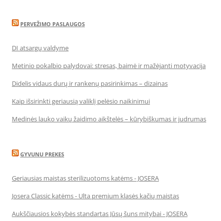
PERVEŽIMO PASLAUGOS
DI atsargų valdyme
Metinio pokalbio palydovai: stresas, baimė ir mažėjanti motyvacija
Didelis vidaus durų ir rankenų pasirinkimas – dizainas
Kaip išsirinkti geriausią valiklį pelėsio naikinimui
Medinės lauko vaikų žaidimo aikštelės – kūrybiškumas ir judrumas
GYVUNU PREKES
Geriausias maistas sterilizuotoms katėms - JOSERA
Josera Classic katėms - Ulta premium klasės kačių maistas
Aukščiausios kokybės standartas Jūsų šuns mitybai - JOSERA