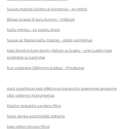
Sausas maistas šunims ar konservai – ką rinktis
Blogas kvapas iš šuns burnos – Halitozė
Kačių mityba – ką svarbu žinoti
Sausas ar šlapias kačių maistas – ėdalo parinkimas
Kaip išmokyti katę daryti į dėžutę su kraiku – prie tualeto katę
pratinkite su kantrybe
Kuo ypatingas Silikoninis kraikas – Privalumai
Auto supirkimas kaip efektyvus transporto priemonės gyvavimo
ciklo valdymo instrumentas
Klaidos renkantis vandens filtrą
Nano danga automobilio stiklams
Kaip veikia osmoso filtrai