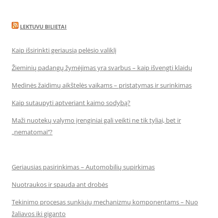
LEKTUVU BILIETAI
Kaip išsirinkti geriausią pelėsio valiklį
Žieminių padangų žymėjimas yra svarbus – kaip išvengti klaidų
Medinės žaidimų aikštelės vaikams – pristatymas ir surinkimas
Kaip sutaupyti aptveriant kaimo sodybą?
Maži nuotekų valymo įrenginiai gali veikti ne tik tyliai, bet ir
„nematomai‘‘?
Geriausias pasirinkimas – Automobilių supirkimas
Nuotraukos ir spauda ant drobės
Tekinimo procesas sunkiųjų mechanizmų komponentams – Nuo
žaliavos iki giganto