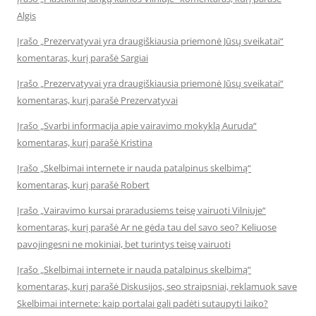
Algis
Įrašo „Prezervatyvai yra draugiškiausia priemonė Jūsų sveikatai“
komentaras, kurį parašė Sargiai
Įrašo „Prezervatyvai yra draugiškiausia priemonė Jūsų sveikatai“
komentaras, kurį parašė Prezervatyvai
Įrašo „Svarbi informacija apie vairavimo mokyklą Auruda“
komentaras, kurį parašė Kristina
Įrašo „Skelbimai internete ir nauda patalpinus skelbimą“
komentaras, kurį parašė Robert
Įrašo „Vairavimo kursai praradusiems teisę vairuoti Vilniuje“
komentaras, kurį parašė Ar ne gėda tau del savo seo? Keliuose
pavojingesni ne mokiniai, bet turintys teisę vairuoti
Įrašo „Skelbimai internete ir nauda patalpinus skelbimą“
komentaras, kurį parašė Diskusijos, seo straipsniai, reklamuok save
Skelbimai internete: kaip portalai gali padėti sutaupyti laiko?