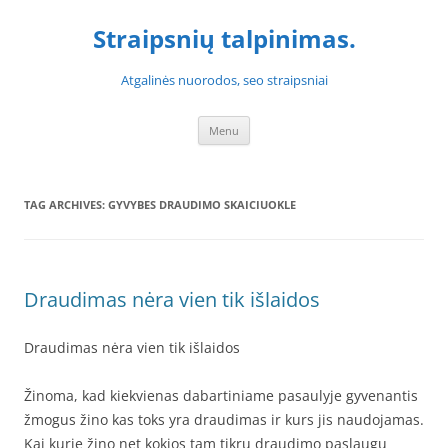
Skip
to
Straipsnių talpinimas.
content
Atgalinės nuorodos, seo straipsniai
Menu
TAG ARCHIVES:
GYVYBES DRAUDIMO SKAICIUOKLE
Draudimas nėra vien tik išlaidos
Draudimas nėra vien tik išlaidos
Žinoma, kad kiekvienas dabartiniame pasaulyje gyvenantis
žmogus žino kas toks yra draudimas ir kurs jis naudojamas.
Kai kurie žino net kokios tam tikrų draudimo paslaugų