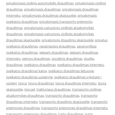
privalomasis civilinis automobilio draudimas
,
privalomasis civilinis
draudimas
,
privalomasis draudimas
,
privalomasis draudimas
internetu
,
privalomasis draudimas skaiciuokle
,
privalomasis
sveikatos draudimas
,
privalomasis transporto priemonių
draudimas
,
privalomasis vairuotojų civilinės atsakomybės
draudimas
,
privalomasis vairuotojų civilinės atsakomybės
draudimas skaiciuokle
,
privalomojo draudimo skaiciuokle
,
privatus
sveikatos draudimas
,
repatriacijos draudimas
,
savanoriškas
sveikatos draudimas
,
seesam draudimas
,
seesam draudimas
internetu
,
seimos draudimas
,
socialinis draudimas
,
studiju
draudimas
,
sveikatos draudimas
,
sveikatos draudimas internetu
,
sveikatos draudimas kaina
,
sveikatos draudimas lietuvoje
,
sveikatos draudimas uzsienyje
,
sveikatos draudimas vykstant i
uzsieni
,
tpvca
,
tpvca draudimas
,
tpvca draudimas internetu
,
tpvca
skaiciuokle
,
tpvcad
,
traktoriaus draudimas
,
transporto civilines
atsakomybes draudimas
,
transporto draudimas
,
transporto
draudimas internetu
,
transporto draudimo skaiciuokle
,
transporto
priemones draudimas
,
transporto priemones draudimas internetu
,
transporto priemonių draudimas
,
turto draudimas
,
turto