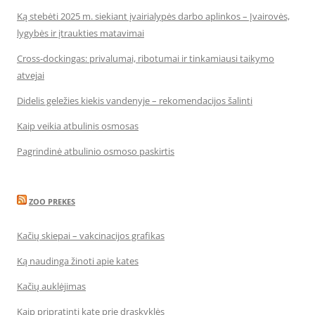
Ką stebėti 2025 m. siekiant įvairialypės darbo aplinkos – Įvairovės,
lygybės ir įtraukties matavimai
Cross-dockingas: privalumai, ribotumai ir tinkamiausi taikymo
atvejai
Didelis geležies kiekis vandenyje – rekomendacijos šalinti
Kaip veikia atbulinis osmosas
Pagrindinė atbulinio osmoso paskirtis
ZOO PREKES
Kačių skiepai – vakcinacijos grafikas
Ką naudinga žinoti apie kates
Kačių auklėjimas
Kaip pripratinti katę prie draskyklės