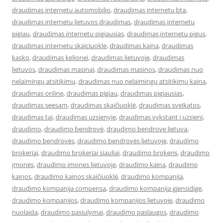
draudimas internetu automobilio
,
draudimas internetu bta
,
draudimas internetu lietuvos draudimas
,
draudimas internetu
pigiau
,
draudimas internetu pigiausias
,
draudimas internetu pigus
,
draudimas internetu skaiciuokle
,
draudimas kaina
,
draudimas
kasko
,
draudimas kelionei
,
draudimas lietuvoje
,
draudimas
lietuvos
,
draudimas masinai
,
draudimas masinos
,
draudimas nuo
nelaimingų atsitikimų
,
draudimas nuo nelaimingų atsitikimų kaina
,
draudimas online
,
draudimas pigiau
,
draudimas pigiausias
,
draudimas seesam
,
draudimas skaičiuoklė
,
draudimas sveikatos
,
draudimas tai
,
draudimas uzsienyje
,
draudimas vykstant i uzsieni
,
draudimo
,
draudimo bendrovė
,
draudimo bendrove lietuva
,
draudimo bendrovės
,
draudimo bendrovės lietuvoje
,
draudimo
brokeriai
,
draudimo brokeriai siauliai
,
draudimo brokeris
,
draudimo
įmonės
,
draudimo imones lietuvoje
,
draudimo kaina
,
draudimo
kainos
,
draudimo kainos skaičiuoklė
,
draudimo kompanija
,
draudimo kompanija compensa
,
draudimo kompanija gjensidige
,
draudimo kompanijos
,
draudimo kompanijos lietuvoje
,
draudimo
nuolaida
,
draudimo pasiulymai
,
draudimo paslaugos
,
draudimo