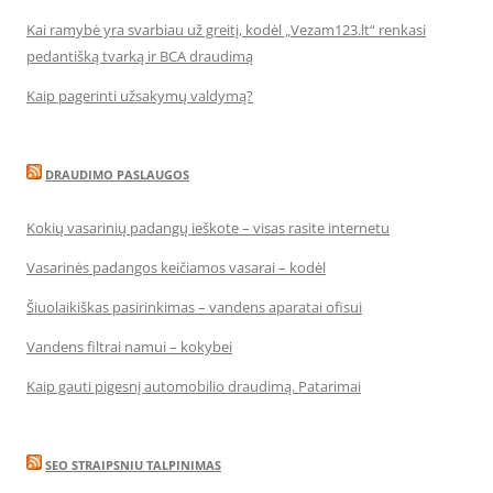
Kai ramybė yra svarbiau už greitį, kodėl „Vezam123.lt“ renkasi
pedantišką tvarką ir BCA draudimą
Kaip pagerinti užsakymų valdymą?
DRAUDIMO PASLAUGOS
Kokių vasarinių padangų ieškote – visas rasite internetu
Vasarinės padangos keičiamos vasarai – kodėl
Šiuolaikiškas pasirinkimas – vandens aparatai ofisui
Vandens filtrai namui – kokybei
Kaip gauti pigesnį automobilio draudimą. Patarimai
SEO STRAIPSNIU TALPINIMAS