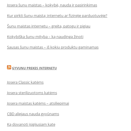
Josera šunų maistas – kokybė, nauda ir pasirinkimas
Kur pirkti šunų maistą: internetu ar fizinėje parduotuvėje?
Šunų maistas internetu – greita, patogu ir pigiau
Kokybiška šunų mityba – ką naudinga žinoti
Sausas šunų maistas – iš kokių produktų gaminamas
GYVUNU PREKES INTERNETU
Josera Classic katėms
Josera sterilizuotoms katėms
Josera maistas katėms – atsiliepimai
CBD aliejaus nauda gyvūnams
Ką dovanoti įsigijusiam katę