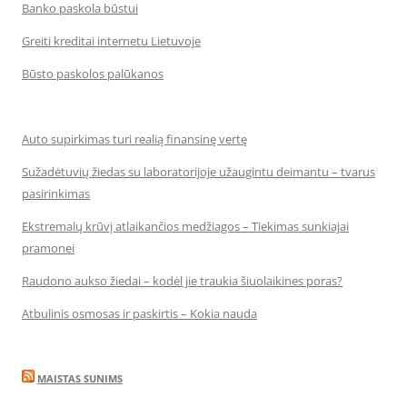
Banko paskola būstui
Greiti kreditai internetu Lietuvoje
Būsto paskolos palūkanos
Auto supirkimas turi realią finansinę vertę
Sužadėtuvių žiedas su laboratorijoje užaugintu deimantu – tvarus
pasirinkimas
Ekstremalų krūvį atlaikančios medžiagos – Tiekimas sunkiajai
pramonei
Raudono aukso žiedai – kodėl jie traukia šiuolaikines poras?
Atbulinis osmosas ir paskirtis – Kokia nauda
MAISTAS SUNIMS