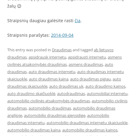
žalų 😉
Straipsnių daugiau galėsite rasti
čia
.
Straipsnis parašytas:
2014-09-04
This entry was posted in
Draudimas
and tagged
ab lietuvos
draudimas
,
apsidrausk internetu
,
apsidrausti internetu
,
asmens
civilinės atsakomybės draudimas
,
asmens draudimas
,
auto
draudimas
,
auto draudimas internetu
,
auto draudimas internetu
skaiciuokle
,
auto draudimas kaina
,
auto draudimas pigiau
,
auto
draudimas skaiciuokle
,
auto draudimas uk
,
auto draudimo kainos
,
auto draudimo skaičiuoklė
,
autodraudimas
,
automobiliai internetu
,
automobilio civilinės atsakomybės draudimas
,
automobilio civilinis
draudimas
,
automobilio draudimas
,
automobilio draudimas
anglijoje
,
automobilio draudimas gjensidige
,
automobilio
draudimas internetu
,
automobilio draudimas internetu skaiciuokle
,
automobilio draudimas kaina
,
automobilio draudimas kainos
,