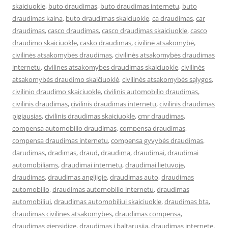
skaiciuokle
,
buto draudimas
,
buto draudimas internetu
,
buto
draudimas kaina
,
buto draudimas skaiciuokle
,
ca draudimas
,
car
draudimas
,
casco draudimas
,
casco draudimas skaiciuokle
,
casco
draudimo skaiciuokle
,
casko draudimas
,
civilinė atsakomybė
,
civilinės atsakomybės draudimas
,
civilinės atsakomybės draudimas
internetu
,
civilines atsakomybes draudimas skaiciuokle
,
civilinės
atsakomybės draudimo skaičiuoklė
,
civilinės atsakomybės sąlygos
,
civilinio draudimo skaiciuokle
,
civilinis automobilio draudimas
,
civilinis draudimas
,
civilinis draudimas internetu
,
civilinis draudimas
pigiausias
,
civilinis draudimas skaiciuokle
,
cmr draudimas
,
compensa automobilio draudimas
,
compensa draudimas
,
compensa draudimas internetu
,
compensa gyvybės draudimas
,
darudimas
,
dradimas
,
draud
,
draudima
,
draudimai
,
draudimai
automobiliams
,
draudimai internetu
,
draudimai lietuvoje
,
draudimas
,
draudimas anglijoje
,
draudimas auto
,
draudimas
automobilio
,
draudimas automobilio internetu
,
draudimas
automobiliui
,
draudimas automobiliui skaiciuokle
,
draudimas bta
,
draudimas civilines atsakomybes
,
draudimas compensa
,
draudimas gjensidige
,
draudimas i baltarusija
,
draudimas internete
,