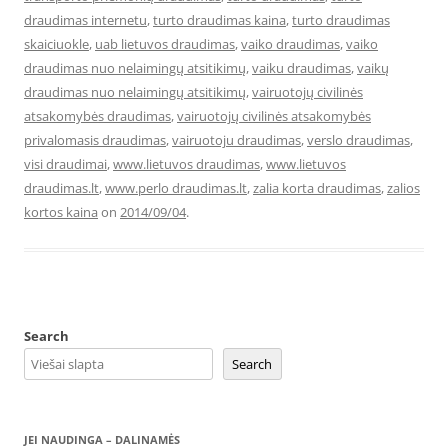
draudimas internetu
,
turto draudimas kaina
,
turto draudimas
skaiciuokle
,
uab lietuvos draudimas
,
vaiko draudimas
,
vaiko
draudimas nuo nelaimingų atsitikimų
,
vaiku draudimas
,
vaikų
draudimas nuo nelaimingų atsitikimų
,
vairuotojų civilinės
atsakomybės draudimas
,
vairuotojų civilinės atsakomybės
privalomasis draudimas
,
vairuotoju draudimas
,
verslo draudimas
,
visi draudimai
,
www.lietuvos draudimas
,
www.lietuvos
draudimas.lt
,
www.perlo draudimas.lt
,
zalia korta draudimas
,
zalios
kortos kaina
on
2014/09/04
.
Search
Search
JEI NAUDINGA – DALINAMĖS