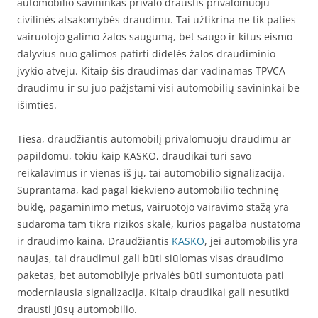
automobilio savininkas privalo draustis privalomuoju
civilinės atsakomybės draudimu. Tai užtikrina ne tik paties
vairuotojo galimo žalos saugumą, bet saugo ir kitus eismo
dalyvius nuo galimos patirti didelės žalos draudiminio
įvykio atveju. Kitaip šis draudimas dar vadinamas TPVCA
draudimu ir su juo pažįstami visi automobilių savininkai be
išimties.
Tiesa, draudžiantis automobilį privalomuoju draudimu ar
papildomu, tokiu kaip KASKO, draudikai turi savo
reikalavimus ir vienas iš jų, tai automobilio signalizacija.
Suprantama, kad pagal kiekvieno automobilio techninę
būklę, pagaminimo metus, vairuotojo vairavimo stažą yra
sudaroma tam tikra rizikos skalė, kurios pagalba nustatoma
ir draudimo kaina. Draudžiantis
KASKO
, jei automobilis yra
naujas, tai draudimui gali būti siūlomas visas draudimo
paketas, bet automobilyje privalės būti sumontuota pati
moderniausia signalizacija. Kitaip draudikai gali nesutikti
drausti Jūsų automobilio.