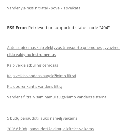
Vandenyje rasti nitratai - poveikis sveikatai
RSS Error:
Retrieved unsupported status code "404"
Auto supirkimas kaip efektyvus transporto priemonės gyvavimo
ciklo valdymo instrumentas
Kaip veikia atbulinis osmosas
Kaip veikia vandens nugeležinimo filtrai
Klaidos renkantis vandens filtrą
Vandens filtrai visam namui su geriamo vandens sistema
5 būdų panaudoti lauko namelį vaikams
2026 6 būdų panaudoti žaidimų aikšteles vaikams