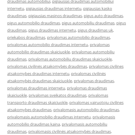
draudimas automobiliui
,
pigiausias draudimas automobiliui
internetu
,
pigiausias draudimas internetu
,
pigiausias kasko
draudimas
,
pigiausias masinos draudimas
,
pigus auto draudimas
,
pigus automobilio draudimas
,
pigus automobiliu draudimas
,
pigus
draudimas
,
pigus draudimas internetu
,
pigus draudimas uk
,
priekabos draudimas
,
privalomas automobilio draudimas
,
privalomas automobilio draudimas internetu
,
privalomas
automobilio draudimas skaiciuokle
,
privalomas automobiliu
draudimas
,
privalomas automobiliu draudimas skaiciuokle
,
privalomas civilinės atsakomybės draudimas
,
privalomas civilines
atsakomybes draudimas internetu
,
privalomas civilinės
atsakomybės draudimas skaiciuokle
,
privalomas draudimas
,
privalomas draudimas internetu
,
privalomas draudimas
skaiciuokle
,
privalomas sveikatos draudimas
,
privalomas
transporto draudimas skaiciuokle
,
privalomas vairuotoju civilines
atsakomybes draudimas
,
privalomasis automobilio draudimas
,
privalomasis automobilio draudimas internetu
,
privalomasis
automobilio draudimas kaina
,
privalomasis automobiliu
draudimas
,
privalomasis civilinės atsakomybės draudimas
,