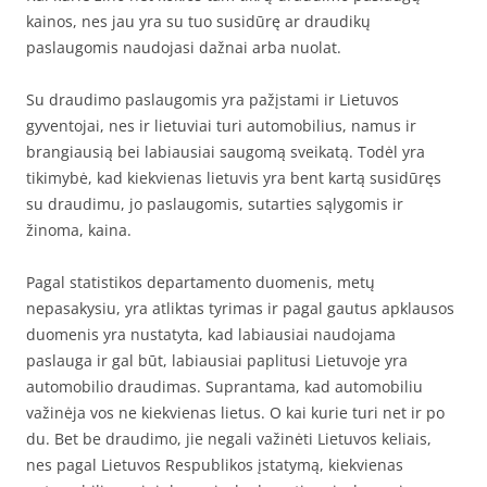
kainos, nes jau yra su tuo susidūrę ar draudikų
paslaugomis naudojasi dažnai arba nuolat.
Su draudimo paslaugomis yra pažįstami ir Lietuvos
gyventojai, nes ir lietuviai turi automobilius, namus ir
brangiausią bei labiausiai saugomą sveikatą. Todėl yra
tikimybė, kad kiekvienas lietuvis yra bent kartą susidūręs
su draudimu, jo paslaugomis, sutarties sąlygomis ir
žinoma, kaina.
Pagal statistikos departamento duomenis, metų
nepasakysiu, yra atliktas tyrimas ir pagal gautus apklausos
duomenis yra nustatyta, kad labiausiai naudojama
paslauga ir gal būt, labiausiai paplitusi Lietuvoje yra
automobilio draudimas. Suprantama, kad automobiliu
važinėja vos ne kiekvienas lietus. O kai kurie turi net ir po
du. Bet be draudimo, jie negali važinėti Lietuvos keliais,
nes pagal Lietuvos Respublikos įstatymą, kiekvienas