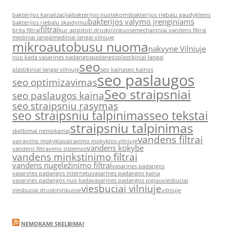
bakterijos kanalizacijai
bakterijos nuotekoms
bakterijos riebalu gaudyklems
bakterijos valymo įrenginiams
bakterijos riebalu skaidymui
filtrai
brita filtrai
kur apsistoti druskininkuose
mechaniniai vandens filtrai
mediniai langai
mediniai langai vilniuje
mikroautobusu nuoma
nakvyne Vilniuje
nuo kada vasarines padangos
padangos
plastikiniai langai
seo
plastikiniai langai vilniuje
seo kaina
seo kainos
seo paslaugos
seo optimizavimas
Seo straipsniai
seo paslaugos kaina
seo straipsniu rasymas
seo straipsniu talpinimas
seo tekstai
straipsniu talpinimas
skelbimai nemokamai
vandens filtrai
vairavimo mokykla
vairavimo mokyklos vilniuje
vandens kokybe
vandens filtravimo sistemos
vandens minkstinimo filtrai
vandens nugeležinimo filtrai
vasarines padangos
vasarines padangos internetu
vasarines padangos kaina
vasarines padangos nuo kada
vasarines padangos pigiau
viesbuciai
viesbuciai vilniuje
viesbuciai druskininkuose
vilniuje
NEMOKAMI SKELBIMAI