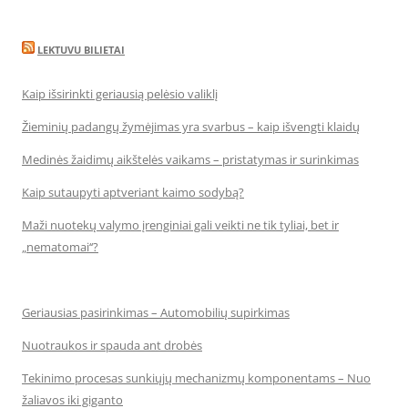
LEKTUVU BILIETAI
Kaip išsirinkti geriausią pelėsio valiklį
Žieminių padangų žymėjimas yra svarbus – kaip išvengti klaidų
Medinės žaidimų aikštelės vaikams – pristatymas ir surinkimas
Kaip sutaupyti aptveriant kaimo sodybą?
Maži nuotekų valymo įrenginiai gali veikti ne tik tyliai, bet ir
„nematomai‘‘?
Geriausias pasirinkimas – Automobilių supirkimas
Nuotraukos ir spauda ant drobės
Tekinimo procesas sunkiųjų mechanizmų komponentams – Nuo
žaliavos iki giganto