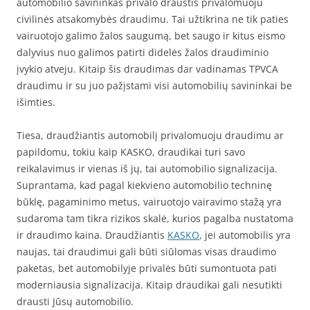
automobilio savininkas privalo draustis privalomuoju
civilinės atsakomybės draudimu. Tai užtikrina ne tik paties
vairuotojo galimo žalos saugumą, bet saugo ir kitus eismo
dalyvius nuo galimos patirti didelės žalos draudiminio
įvykio atveju. Kitaip šis draudimas dar vadinamas TPVCA
draudimu ir su juo pažįstami visi automobilių savininkai be
išimties.
Tiesa, draudžiantis automobilį privalomuoju draudimu ar
papildomu, tokiu kaip KASKO, draudikai turi savo
reikalavimus ir vienas iš jų, tai automobilio signalizacija.
Suprantama, kad pagal kiekvieno automobilio techninę
būklę, pagaminimo metus, vairuotojo vairavimo stažą yra
sudaroma tam tikra rizikos skalė, kurios pagalba nustatoma
ir draudimo kaina. Draudžiantis
KASKO
, jei automobilis yra
naujas, tai draudimui gali būti siūlomas visas draudimo
paketas, bet automobilyje privalės būti sumontuota pati
moderniausia signalizacija. Kitaip draudikai gali nesutikti
drausti Jūsų automobilio.