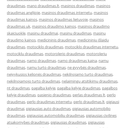
draudimas
,
mano draudimas.lt
,
masinos draudimas
,
masinos
draudimas anglijoje
,
masinos draudimas internetu
,
masinos
draudimas kainos
,
masinos draudimas lietuvoje
,
masinos
draudimas uk
,
masinos draudimo kainos
,
masinos draudimo
skaiciuokle
,
masinu draudimai
,
masinu draudimas
,
masinu
draudimo kainos
,
medicininis draudimas
,
medicininių išlaidų
draudimas
,
motociklo draudimas
,
motociklo draudimas internetu
,
motociklu draudimas
,
motorolerio draudimas
,
motoroleriu
draudimas
,
namo draudimas
,
namo draudimas kaina
,
namu
draudimas
,
namu turto draudimas
,
ne gyvybės draudimas
,
neįvykusios kelionės draudimas
,
nekilnojamo turto draudimas
,
nekilnojamojo turto draudimas
,
nelaimingų atsitikimų draudimas
,
nt draudimas
,
pagalba kelyje
,
pagalba kelyje draudimas
,
pagalbos
kelyje draudimas
,
pasienio draudimas
,
perlas draudimas lt
,
perlo
draudimas
,
perlo draudimas internetu
,
perlo draudimas.lt
,
pigiausi
draudimai
,
pigiausias auto draudimas
,
pigiausias automobilio
draudimas
,
pigiausias automobiliu draudimas
,
pigiausias civilines
atsakomybes draudimas
,
pigiausias draudimas
,
pigiausias