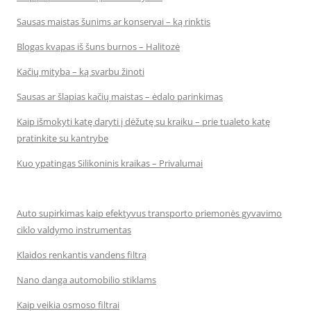
Sausas maistas šunims ar konservai – ką rinktis
Blogas kvapas iš šuns burnos – Halitozė
Kačių mityba – ką svarbu žinoti
Sausas ar šlapias kačių maistas – ėdalo parinkimas
Kaip išmokyti katę daryti į dėžutę su kraiku – prie tualeto katę
pratinkite su kantrybe
Kuo ypatingas Silikoninis kraikas – Privalumai
Auto supirkimas kaip efektyvus transporto priemonės gyvavimo
ciklo valdymo instrumentas
Klaidos renkantis vandens filtrą
Nano danga automobilio stiklams
Kaip veikia osmoso filtrai