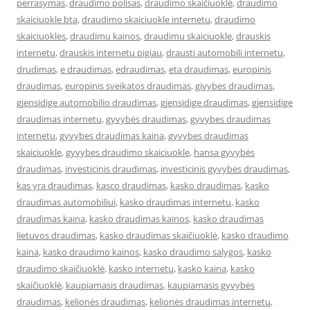
perrasymas
,
draudimo polisas
,
draudimo skaičiuoklė
,
draudimo
skaiciuokle bta
,
draudimo skaiciuokle internetu
,
draudimo
skaiciuokles
,
draudimu kainos
,
draudimu skaiciuokle
,
drauskis
internetu
,
drauskis internetu pigiau
,
drausti automobili internetu
,
drudimas
,
e draudimas
,
edraudimas
,
eta draudimas
,
europinis
draudimas
,
europinis sveikatos draudimas
,
givybes draudimas
,
gjensidige automobilio draudimas
,
gjensidige draudimas
,
gjensidige
draudimas internetu
,
gyvybės draudimas
,
gyvybes draudimas
internetu
,
gyvybes draudimas kaina
,
gyvybes draudimas
skaiciuokle
,
gyvybes draudimo skaiciuokle
,
hansa gyvybės
draudimas
,
investicinis draudimas
,
investicinis gyvybės draudimas
,
kas yra draudimas
,
kasco draudimas
,
kasko draudimas
,
kasko
draudimas automobiliui
,
kasko draudimas internetu
,
kasko
draudimas kaina
,
kasko draudimas kainos
,
kasko draudimas
lietuvos draudimas
,
kasko draudimas skaičiuoklė
,
kasko draudimo
kaina
,
kasko draudimo kainos
,
kasko draudimo salygos
,
kasko
draudimo skaičiuoklė
,
kasko internetu
,
kasko kaina
,
kasko
skaičiuoklė
,
kaupiamasis draudimas
,
kaupiamasis gyvybės
draudimas
,
kelionės draudimas
,
kelionės draudimas internetu
,