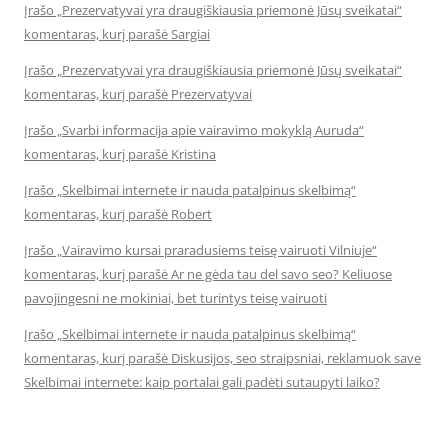
Įrašo „Prezervatyvai yra draugiškiausia priemonė Jūsų sveikatai“
komentaras, kurį parašė Sargiai
Įrašo „Prezervatyvai yra draugiškiausia priemonė Jūsų sveikatai“
komentaras, kurį parašė Prezervatyvai
Įrašo „Svarbi informacija apie vairavimo mokyklą Auruda“
komentaras, kurį parašė Kristina
Įrašo „Skelbimai internete ir nauda patalpinus skelbimą“
komentaras, kurį parašė Robert
Įrašo „Vairavimo kursai praradusiems teisę vairuoti Vilniuje“
komentaras, kurį parašė Ar ne gėda tau del savo seo? Keliuose
pavojingesni ne mokiniai, bet turintys teisę vairuoti
Įrašo „Skelbimai internete ir nauda patalpinus skelbimą“
komentaras, kurį parašė Diskusijos, seo straipsniai, reklamuok save
Skelbimai internete: kaip portalai gali padėti sutaupyti laiko?