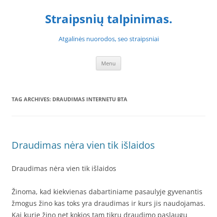
Skip
to
Straipsnių talpinimas.
content
Atgalinės nuorodos, seo straipsniai
Menu
TAG ARCHIVES:
DRAUDIMAS INTERNETU BTA
Draudimas nėra vien tik išlaidos
Draudimas nėra vien tik išlaidos
Žinoma, kad kiekvienas dabartiniame pasaulyje gyvenantis
žmogus žino kas toks yra draudimas ir kurs jis naudojamas.
Kai kurie žino net kokios tam tikrų draudimo paslaugų