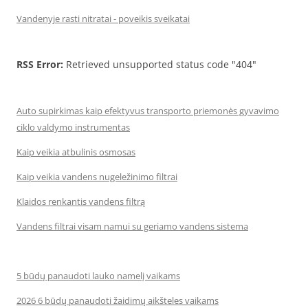
Vandenyje rasti nitratai - poveikis sveikatai
RSS Error:
Retrieved unsupported status code "404"
Auto supirkimas kaip efektyvus transporto priemonės gyvavimo
ciklo valdymo instrumentas
Kaip veikia atbulinis osmosas
Kaip veikia vandens nugeležinimo filtrai
Klaidos renkantis vandens filtrą
Vandens filtrai visam namui su geriamo vandens sistema
5 būdų panaudoti lauko namelį vaikams
2026 6 būdų panaudoti žaidimų aikšteles vaikams