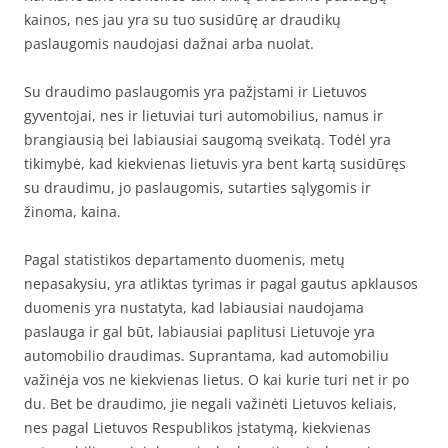
kainos, nes jau yra su tuo susidūrę ar draudikų
paslaugomis naudojasi dažnai arba nuolat.
Su draudimo paslaugomis yra pažįstami ir Lietuvos
gyventojai, nes ir lietuviai turi automobilius, namus ir
brangiausią bei labiausiai saugomą sveikatą. Todėl yra
tikimybė, kad kiekvienas lietuvis yra bent kartą susidūręs
su draudimu, jo paslaugomis, sutarties sąlygomis ir
žinoma, kaina.
Pagal statistikos departamento duomenis, metų
nepasakysiu, yra atliktas tyrimas ir pagal gautus apklausos
duomenis yra nustatyta, kad labiausiai naudojama
paslauga ir gal būt, labiausiai paplitusi Lietuvoje yra
automobilio draudimas. Suprantama, kad automobiliu
važinėja vos ne kiekvienas lietus. O kai kurie turi net ir po
du. Bet be draudimo, jie negali važinėti Lietuvos keliais,
nes pagal Lietuvos Respublikos įstatymą, kiekvienas