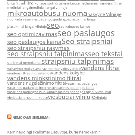
filtrai
brita filtrai
kur apsistoti druskininkuose
mechaniniai vandens filtrai
mediniai langai
mediniai langai vilniuje
mikroautobusu nuoma
nakvyne Vilniuje
nuo kada vasarines padangos
padangos
plastikiniai langai
seo
plastikiniai langai vilniuje
seo kaina
seo kainos
seo paslaugos
seo optimizavimas
Seo straipsniai
seo paslaugos kaina
seo straipsniu rasymas
seo straipsniu talpinimas
seo tekstai
straipsniu talpinimas
skelbimai nemokamai
vandens filtrai
vairavimo mokykla
vairavimo mokyklos vilniuje
vandens kokybe
vandens filtravimo sistemos
vandens minkstinimo filtrai
vandens nugeležinimo filtrai
vasarines padangos
vasarines padangos internetu
vasarines padangos kaina
vasarines padangos nuo kada
vasarines padangos pigiau
viesbuciai
viesbuciai vilniuje
viesbuciai druskininkuose
vilniuje
NEMOKAMI SKELBIMAI
Kam naudingi skelbimai Lietuvoje, kurie nemokami?