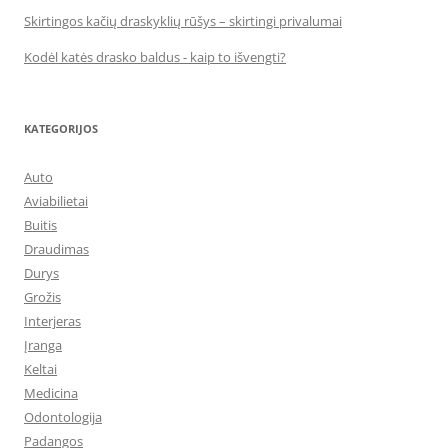
Skirtingos kačių draskyklių rūšys – skirtingi privalumai
Kodėl katės drasko baldus - kaip to išvengti?
KATEGORIJOS
Auto
Aviabilietai
Buitis
Draudimas
Durys
Grožis
Interjeras
Įranga
Keltai
Medicina
Odontologija
Padangos