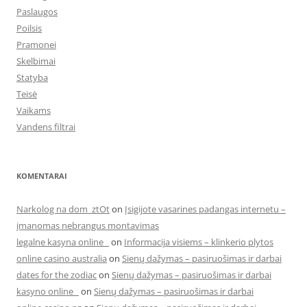
Paslaugos
Poilsis
Pramonei
Skelbimai
Statyba
Teisė
Vaikams
Vandens filtrai
KOMENTARAI
Narkolog na dom_ztOt
on
Įsigijote vasarines padangas internetu –
įmanomas nebrangus montavimas
legalne kasyna online
on
Informacija visiems – klinkerio plytos
online casino australia
on
Sienų dažymas – pasiruošimas ir darbai
dates for the zodiac
on
Sienų dažymas – pasiruošimas ir darbai
kasyno online
on
Sienų dažymas – pasiruošimas ir darbai