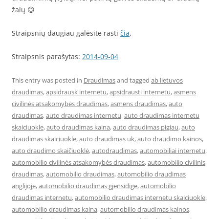
žalų 😉
Straipsnių daugiau galėsite rasti
čia
.
Straipsnis parašytas:
2014-09-04
This entry was posted in
Draudimas
and tagged
ab lietuvos
draudimas
,
apsidrausk internetu
,
apsidrausti internetu
,
asmens
civilinės atsakomybės draudimas
,
asmens draudimas
,
auto
draudimas
,
auto draudimas internetu
,
auto draudimas internetu
skaiciuokle
,
auto draudimas kaina
,
auto draudimas pigiau
,
auto
draudimas skaiciuokle
,
auto draudimas uk
,
auto draudimo kainos
,
auto draudimo skaičiuoklė
,
autodraudimas
,
automobiliai internetu
,
automobilio civilinės atsakomybės draudimas
,
automobilio civilinis
draudimas
,
automobilio draudimas
,
automobilio draudimas
anglijoje
,
automobilio draudimas gjensidige
,
automobilio
draudimas internetu
,
automobilio draudimas internetu skaiciuokle
,
automobilio draudimas kaina
,
automobilio draudimas kainos
,