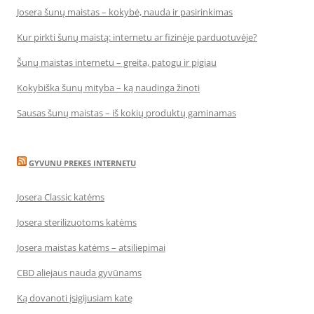
Josera šunų maistas – kokybė, nauda ir pasirinkimas
Kur pirkti šunų maistą: internetu ar fizinėje parduotuvėje?
Šunų maistas internetu – greita, patogu ir pigiau
Kokybiška šunų mityba – ką naudinga žinoti
Sausas šunų maistas – iš kokių produktų gaminamas
GYVUNU PREKES INTERNETU
Josera Classic katėms
Josera sterilizuotoms katėms
Josera maistas katėms – atsiliepimai
CBD aliejaus nauda gyvūnams
Ką dovanoti įsigijusiam katę