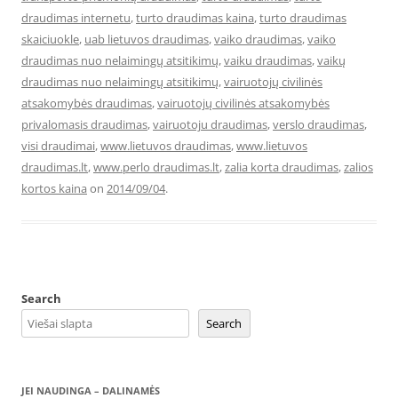
draudimas internetu
,
turto draudimas kaina
,
turto draudimas
skaiciuokle
,
uab lietuvos draudimas
,
vaiko draudimas
,
vaiko
draudimas nuo nelaimingų atsitikimų
,
vaiku draudimas
,
vaikų
draudimas nuo nelaimingų atsitikimų
,
vairuotojų civilinės
atsakomybės draudimas
,
vairuotojų civilinės atsakomybės
privalomasis draudimas
,
vairuotoju draudimas
,
verslo draudimas
,
visi draudimai
,
www.lietuvos draudimas
,
www.lietuvos
draudimas.lt
,
www.perlo draudimas.lt
,
zalia korta draudimas
,
zalios
kortos kaina
on
2014/09/04
.
Search
Search
JEI NAUDINGA – DALINAMĖS