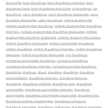
skaiciuokle
,
buto draudimas
,
buto draudimas internetu
,
buto
draudimas kaina
,
buto draudimas skaiciuokle
,
ca draudimas
,
car
draudimas
,
casco draudimas
,
casco draudimas skaiciuokle
,
casco
draudimo skaiciuokle
,
casko draudimas
,
civilinė atsakomybė
,
civilinės atsakomybės draudimas
,
civilinės atsakomybės draudimas
internetu
,
civilines atsakomybes draudimas skaiciuokle
,
civilinės
atsakomybės draudimo skaičiuoklė
,
civilinės atsakomybės sąlygos
,
civilinio draudimo skaiciuokle
,
civilinis automobilio draudimas
,
civilinis draudimas
,
civilinis draudimas internetu
,
civilinis draudimas
pigiausias
,
civilinis draudimas skaiciuokle
,
cmr draudimas
,
compensa automobilio draudimas
,
compensa draudimas
,
compensa draudimas internetu
,
compensa gyvybės draudimas
,
darudimas
,
dradimas
,
draud
,
draudima
,
draudimai
,
draudimai
automobiliams
,
draudimai internetu
,
draudimai lietuvoje
,
draudimas
,
draudimas anglijoje
,
draudimas auto
,
draudimas
automobilio
,
draudimas automobilio internetu
,
draudimas
automobiliui
,
draudimas automobiliui skaiciuokle
,
draudimas bta
,
draudimas civilines atsakomybes
,
draudimas compensa
,
draudimas gjensidige
,
draudimas i baltarusija
,
draudimas internete
,