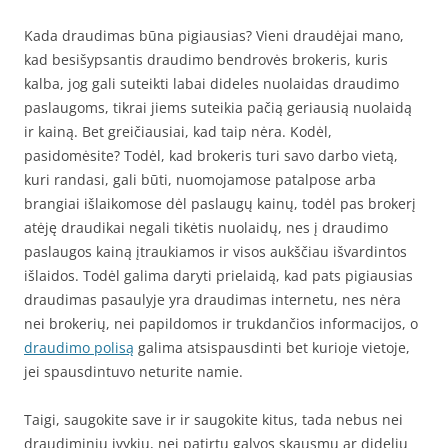
Kada draudimas būna pigiausias? Vieni draudėjai mano,
kad besišypsantis draudimo bendrovės brokeris, kuris
kalba, jog gali suteikti labai dideles nuolaidas draudimo
paslaugoms, tikrai jiems suteikia pačią geriausią nuolaidą
ir kainą. Bet greičiausiai, kad taip nėra. Kodėl,
pasidomėsite? Todėl, kad brokeris turi savo darbo vietą,
kuri randasi, gali būti, nuomojamose patalpose arba
brangiai išlaikomose dėl paslaugų kainų, todėl pas brokerį
atėję draudikai negali tikėtis nuolaidų, nes į draudimo
paslaugos kainą įtraukiamos ir visos aukščiau išvardintos
išlaidos. Todėl galima daryti prielaidą, kad pats pigiausias
draudimas pasaulyje yra draudimas internetu, nes nėra
nei brokerių, nei papildomos ir trukdančios informacijos, o
draudimo polisą
galima atsispausdinti bet kurioje vietoje,
jei spausdintuvo neturite namie.
Taigi, saugokite save ir ir saugokite kitus, tada nebus nei
draudiminių įvykių, nei patirtų galvos skausmų ar didelių