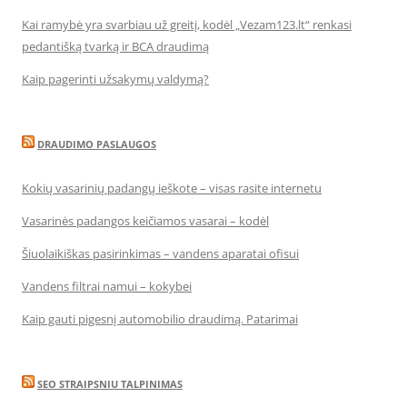
Kai ramybė yra svarbiau už greitį, kodėl „Vezam123.lt“ renkasi
pedantišką tvarką ir BCA draudimą
Kaip pagerinti užsakymų valdymą?
DRAUDIMO PASLAUGOS
Kokių vasarinių padangų ieškote – visas rasite internetu
Vasarinės padangos keičiamos vasarai – kodėl
Šiuolaikiškas pasirinkimas – vandens aparatai ofisui
Vandens filtrai namui – kokybei
Kaip gauti pigesnį automobilio draudimą. Patarimai
SEO STRAIPSNIU TALPINIMAS