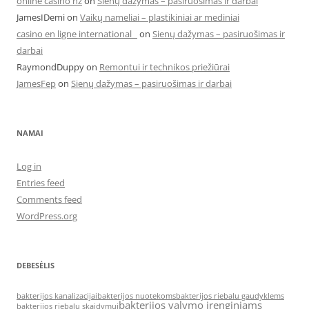
online casino nz
on
Sienų dažymas – pasiruošimas ir darbai
JamesIDemi
on
Vaikų nameliai – plastikiniai ar mediniai
casino en ligne international
on
Sienų dažymas – pasiruošimas ir
darbai
RaymondDuppy
on
Remontui ir technikos priežiūrai
JamesFep
on
Sienų dažymas – pasiruošimas ir darbai
NAMAI
Log in
Entries feed
Comments feed
WordPress.org
DEBESĖLIS
bakterijos kanalizacijai
bakterijos nuotekoms
bakterijos riebalu gaudyklems
bakterijos valymo įrenginiams
bakterijos riebalu skaidymui