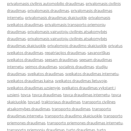
privalomasis civilinis automobilio draudimas
,
privalomasis civilinis
draudimas
,
privalomasis draudimas
,
privalomasis draudimas
internetu
,
privalomasis draudimas skaiciuokle
,
privalomasis
sveikatos draudimas
,
privalomasis transporto priemonių
draudimas
,
privalomasis vairuotojų civilinės atsakomybės
draudimas
,
privalomasis vairuotojų civilinės atsakomybės
draudimas skaiciuokle
,
privalomojo draudimo skaiciuokle
,
privatus
sveikatos draudimas
,
repatriacijos draudimas
,
savanoriškas
sveikatos draudimas
,
seesam draudimas
,
seesam draudimas
internetu
,
seimos draudimas
,
socialinis draudimas
,
studiju
draudimas
,
sveikatos draudimas
,
sveikatos draudimas internetu
,
sveikatos draudimas kaina
,
sveikatos draudimas lietuvoje
,
sveikatos draudimas uzsienyje
,
sveikatos draudimas vykstant i
uzsieni
,
tpvca
,
tpvca draudimas
,
tpvca draudimas internetu
,
tpvca
skaiciuokle
,
tpvcad
,
traktoriaus draudimas
,
transporto civilines
atsakomybes draudimas
,
transporto draudimas
,
transporto
draudimas internetu
,
transporto draudimo skaiciuokle
,
transporto
priemones draudimas
,
transporto priemones draudimas internetu
,
transporto priemonių draudimas
,
turto draudimas
,
turto