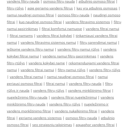
vandens filtrų nauda
|
osmoso filtrų nauda
|
atbulinio osmoso filtrai
|
filtrų rūšys
|
apie geriamo vandens filtrus
|
kas yra atbulinis osmosas
|
namui naudingi osmoso filtrai
|
osmoso filtrų nauda
|
naudingi osmoso
filtrai
|
kuo naudingi osmoso filtrai
|
vandens filtravimo sistemos
|
filtrų
namui pasirinkimas
|
filtrai komfortui namuose
|
vandens filtrai namui
|
filtrai namams
|
vandens filtrai kokybei
|
tinkamiausi vandens filtrai
namui
|
vandens filtravimo sistemos namui
|
filtrų sprendimai namui
|
ieškome vandens filtrų namui
|
vandens filtrų namui rūšys
|
vandens
kokybei filtrai namui
|
vandens namui filtrų pasirinkimas
|
vandens
filtrų rtūšys
|
vandens kokybei name
|
rekomenduojami vandens filtrai
namui
|
vandens filtrai namui
|
filtrų namui rūšys
|
vandens filtrų rūšys
|
vandens filtrai namui
|
namui naudingi osmoso filtrai
|
namui
geriausi osmoso filtrai
|
filtrai namui
|
vandens filtrų nauda
|
filtrų
rūšys ir nauda
|
vandens filtrų rūšys
|
vandens minkštinimo filtrai
|
nugeležinimo filtrų nauda
|
vandens filtrai nugeležinimui
|
vandens
minkštinimo filtrų nauda
|
vandens filtrų rūšys
|
nugeležinimo ir
vandens monkštinimo filtrai
|
vandens nukalkinimo filtrai
|
vandens
filtrai
|
geriamo vandens sistemos
|
osmoso filtrų nauda
|
atbulinio
osmoso filtrai
|
seo straipsniu talpinimas
|
aquaphor vandens filtrai
|