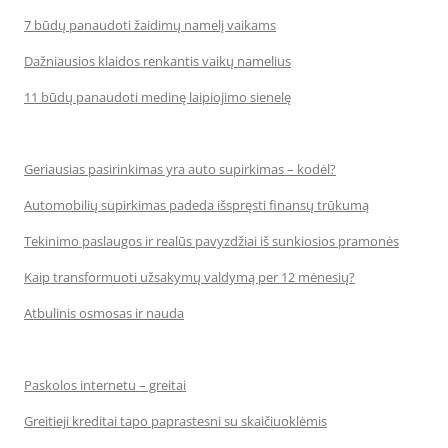
7 būdų panaudoti žaidimų namelį vaikams
Dažniausios klaidos renkantis vaikų namelius
11 būdų panaudoti medinę laipiojimo sienelę
Geriausias pasirinkimas yra auto supirkimas – kodėl?
Automobilių supirkimas padeda išspręsti finansų trūkumą
Tekinimo paslaugos ir realūs pavyzdžiai iš sunkiosios pramonės
Kaip transformuoti užsakymų valdymą per 12 mėnesių?
Atbulinis osmosas ir nauda
Paskolos internetu – greitai
Greitieji kreditai tapo paprastesni su skaičiuoklėmis