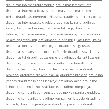
draudimas internetu automobilio
,
draudimas internetu bta
,
draudimas internetu lietuvos draudimas
,
draudimas internetu
pigiau
,
draudimas internetu pigiausias
,
draudimas internetu pigus
,
draudimas internetu skaiciuokle
,
draudimas kaina
,
draudimas
kasko
,
draudimas kelionei
,
draudimas lietuvoje
,
draudimas
lietuvos
,
draudimas masinai
,
draudimas masinos
,
draudimas nuo
nelaimingų atsitikimų
,
draudimas nuo nelaimingų atsitikimų kaina
,
draudimas online
,
draudimas pigiau
,
draudimas pigiausias
,
draudimas seesam
,
draudimas skaičiuoklė
,
draudimas sveikatos
,
draudimas tai
,
draudimas uzsienyje
,
draudimas vykstant i uzsieni
,
draudimo
,
draudimo bendrovė
,
draudimo bendrove lietuva
,
draudimo bendrovės
,
draudimo bendrovės lietuvoje
,
draudimo
brokeriai
,
draudimo brokeriai siauliai
,
draudimo brokeris
,
draudimo
įmonės
,
draudimo imones lietuvoje
,
draudimo kaina
,
draudimo
kainos
,
draudimo kainos skaičiuoklė
,
draudimo kompanija
,
draudimo kompanija compensa
,
draudimo kompanija gjensidige
,
draudimo kompanijos
,
draudimo kompanijos lietuvoje
,
draudimo
nuolaida
,
draudimo pasiulymai
,
draudimo paslaugos
,
draudimo