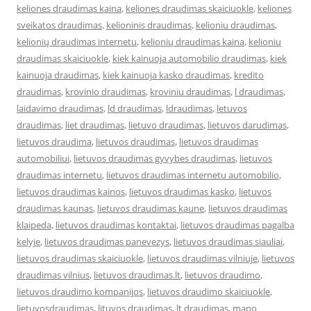
keliones draudimas kaina
,
keliones draudimas skaiciuokle
,
keliones
sveikatos draudimas
,
kelioninis draudimas
,
kelioniu draudimas
,
kelionių draudimas internetu
,
kelionių draudimas kaina
,
kelioniu
draudimas skaiciuokle
,
kiek kainuoja automobilio draudimas
,
kiek
kainuoja draudimas
,
kiek kainuoja kasko draudimas
,
kredito
draudimas
,
krovinio draudimas
,
kroviniu draudimas
,
l draudimas
,
laidavimo draudimas
,
ld draudimas
,
ldraudimas
,
letuvos
draudimas
,
liet draudimas
,
lietuvo draudimas
,
lietuvos darudimas
,
lietuvos draudima
,
lietuvos draudimas
,
lietuvos draudimas
automobiliui
,
lietuvos draudimas gyvybes draudimas
,
lietuvos
draudimas internetu
,
lietuvos draudimas internetu automobilio
,
lietuvos draudimas kainos
,
lietuvos draudimas kasko
,
lietuvos
draudimas kaunas
,
lietuvos draudimas kaune
,
lietuvos draudimas
klaipeda
,
lietuvos draudimas kontaktai
,
lietuvos draudimas pagalba
kelyje
,
lietuvos draudimas panevezys
,
lietuvos draudimas siauliai
,
lietuvos draudimas skaiciuokle
,
lietuvos draudimas vilniuje
,
lietuvos
draudimas vilnius
,
lietuvos draudimas.lt
,
lietuvos draudimo
,
lietuvos draudimo kompanijos
,
lietuvos draudimo skaiciuokle
,
lietuvosdraudimas
,
lituvos draudimas
,
lt draudimas
,
mano