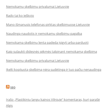
Nemokamų skelbimų privalumai Lietuvoje
Rado tai ko ieškojo
Mano išmanusis telefonas pirktas skelbimuose Lietuvoje
Naudinga naudotis ir nemokamų skelbimų pagalba
Nemokama skelbimų lenta padeda įsigyti arba parduoti
Kaip sulaukti didesnės sėkmės talpinant nemokamą skelbimą
Nemokamų skelbimų privalumai Lietuvoje
Įkelti kopijuotą skelbimą nėra sudėtinga ir tuo pačiu nenaudinga
SEO
Įrašo „Plastikinių langų kainos Vilniuje“ komentaras, kurį parašė
Algis