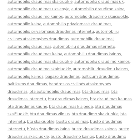
automobilio draudimas skaiciuokle
,
automobilio draudimas uk
,
automobilio draudimas uzsienyje
,
automobilio draudimo kaina
,
automobilio draudimo kainos
,
automobilio draudimo skaičiuoklė
,
automobilio kaina
,
automobilio privalomasis draudimas
,
automobilio privalomasis draudimas internetu
,
automobilių
civilinės atsakomybės draudimas
,
automobiliu draudimai
,
automobilių draudimas
,
automobilių draudimas internetu
,
automobiliu draudimas kaina
,
automobiliu draudimas kainos
,
automobilių draudimas skaičiuoklė
,
automobiliu draudimo kainos
,
automobiliu draudimo skaiciuokle
,
automobiliu draudimu kainos
,
automobilių kainos
,
bagazo draudimas
,
balticum draudimas
,
baltikums draudimas
,
bendrosios civilinės atsakomybės
draudimas
,
bta automobilio draudimas
,
bta draudimas
,
bta
draudimas internetu
,
bta draudimas kainos
,
bta draudimas kaunas
,
bta draudimas kaune
,
bta draudimas klaipeda
,
bta draudimas
skaičiuoklė
,
bta draudimas vilnius
,
bta draudimo skaiciuokle
,
bta
internetu
,
bta skaiciuokle
,
būsto draudimas
,
busto draudimas
internetu
,
būsto draudimas kaina
,
busto draudimas kainos
,
busto
draudimas skaiciuokle
,
busto draudimo kainos
,
busto draudimo