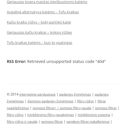
Geriausias Josera maistas sterilizuotoms katėms
Augalinė alternatyva katėms – Tofu kraikas
Kačių kraiko rūšys – kokį parinkti katei
Geriausias kačių kraikas – kokios rūšies
Tofu kraikas katėms – kuo jis ypatingas
RSS Error:
Retrieved unsupported status code "404"
© 2014
internetine parduotuve
|
padangų žymėjimas
|
padangų
žymėjimas
|
žieminių padangų žymėjimas
|
filtrų rūšys
|
filtrai
nugeležinimui
|
osmoso filtrai> |
osmoso filtrų nauda
|
osmoso filtrai
|
filtrų rūšys
|
minkštinimo filtrų naudojimas
|
minkštinimo sistema
|
filtrų rūšys ir nauda
|
osmoso filtrai
|
vandens filtrai nukalkinimui
|