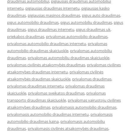
draudimas automobiliui
,
pigiausias draudimas automobiliui
internetu
,
pigiausias draudimas internetu
,
pigiausias kasko
draudimas
,
pigiausias masinos draudimas
,
pigus auto draudimas
,
pigus automobilio draudimas
,
pigus automobiliu draudimas
,
pigus
draudimas
,
pigus draudimas internetu
,
pigus draudimas uk
,
priekabos draudimas
,
privalomas automobilio draudimas
,
privalomas automobilio draudimas internetu
,
privalomas
automobilio draudimas skaiciuokle
,
privalomas automobiliu
draudimas
,
privalomas automobiliu draudimas skaiciuokle
,
privalomas civilinės atsakomybės draudimas
,
privalomas civilines
atsakomybes draudimas internetu
,
privalomas civilinės
atsakomybės draudimas skaiciuokle
,
privalomas draudimas
,
privalomas draudimas internetu
,
privalomas draudimas
skaiciuokle
,
privalomas sveikatos draudimas
,
privalomas
transporto draudimas skaiciuokle
,
privalomas vairuotoju civilines
atsakomybes draudimas
,
privalomasis automobilio draudimas
,
privalomasis automobilio draudimas internetu
,
privalomasis
automobilio draudimas kaina
,
privalomasis automobiliu
draudimas
,
privalomasis civilinės atsakomybės draudimas
,