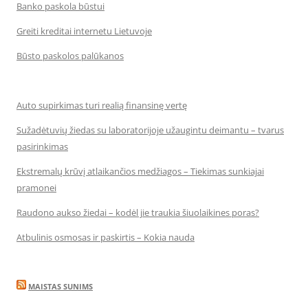
Banko paskola būstui
Greiti kreditai internetu Lietuvoje
Būsto paskolos palūkanos
Auto supirkimas turi realią finansinę vertę
Sužadėtuvių žiedas su laboratorijoje užaugintu deimantu – tvarus
pasirinkimas
Ekstremalų krūvį atlaikančios medžiagos – Tiekimas sunkiajai
pramonei
Raudono aukso žiedai – kodėl jie traukia šiuolaikines poras?
Atbulinis osmosas ir paskirtis – Kokia nauda
MAISTAS SUNIMS