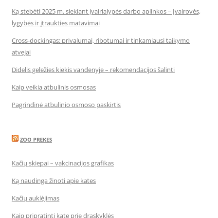
Ką stebėti 2025 m. siekiant įvairialypės darbo aplinkos – Įvairovės,
lygybės ir įtraukties matavimai
Cross-dockingas: privalumai, ribotumai ir tinkamiausi taikymo
atvejai
Didelis geležies kiekis vandenyje – rekomendacijos šalinti
Kaip veikia atbulinis osmosas
Pagrindinė atbulinio osmoso paskirtis
ZOO PREKES
Kačių skiepai – vakcinacijos grafikas
Ką naudinga žinoti apie kates
Kačių auklėjimas
Kaip pripratinti katę prie draskyklės