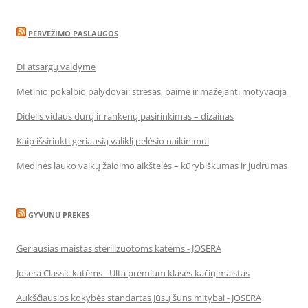
PERVEŽIMO PASLAUGOS
DI atsargų valdyme
Metinio pokalbio palydovai: stresas, baimė ir mažėjanti motyvacija
Didelis vidaus durų ir rankenų pasirinkimas – dizainas
Kaip išsirinkti geriausią valiklį pelėsio naikinimui
Medinės lauko vaikų žaidimo aikštelės – kūrybiškumas ir judrumas
GYVUNU PREKES
Geriausias maistas sterilizuotoms katėms - JOSERA
Josera Classic katėms - Ulta premium klasės kačių maistas
Aukščiausios kokybės standartas Jūsų šuns mitybai - JOSERA