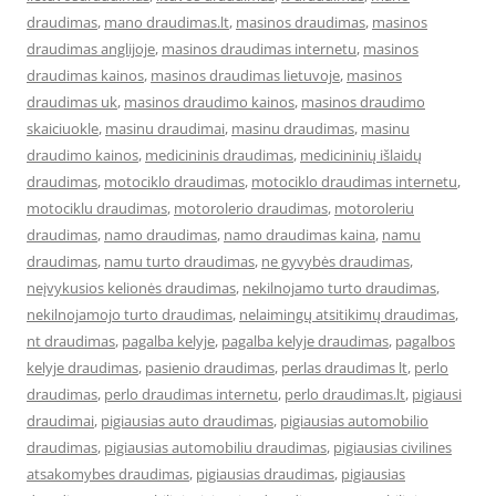
draudimas
,
mano draudimas.lt
,
masinos draudimas
,
masinos
draudimas anglijoje
,
masinos draudimas internetu
,
masinos
draudimas kainos
,
masinos draudimas lietuvoje
,
masinos
draudimas uk
,
masinos draudimo kainos
,
masinos draudimo
skaiciuokle
,
masinu draudimai
,
masinu draudimas
,
masinu
draudimo kainos
,
medicininis draudimas
,
medicininių išlaidų
draudimas
,
motociklo draudimas
,
motociklo draudimas internetu
,
motociklu draudimas
,
motorolerio draudimas
,
motoroleriu
draudimas
,
namo draudimas
,
namo draudimas kaina
,
namu
draudimas
,
namu turto draudimas
,
ne gyvybės draudimas
,
neįvykusios kelionės draudimas
,
nekilnojamo turto draudimas
,
nekilnojamojo turto draudimas
,
nelaimingų atsitikimų draudimas
,
nt draudimas
,
pagalba kelyje
,
pagalba kelyje draudimas
,
pagalbos
kelyje draudimas
,
pasienio draudimas
,
perlas draudimas lt
,
perlo
draudimas
,
perlo draudimas internetu
,
perlo draudimas.lt
,
pigiausi
draudimai
,
pigiausias auto draudimas
,
pigiausias automobilio
draudimas
,
pigiausias automobiliu draudimas
,
pigiausias civilines
atsakomybes draudimas
,
pigiausias draudimas
,
pigiausias