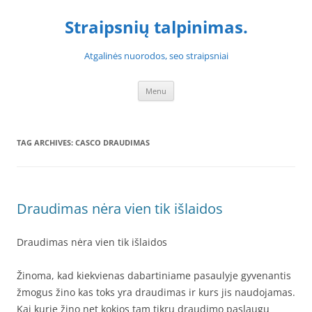
Skip
to
Straipsnių talpinimas.
content
Atgalinės nuorodos, seo straipsniai
Menu
TAG ARCHIVES:
CASCO DRAUDIMAS
Draudimas nėra vien tik išlaidos
Draudimas nėra vien tik išlaidos
Žinoma, kad kiekvienas dabartiniame pasaulyje gyvenantis
žmogus žino kas toks yra draudimas ir kurs jis naudojamas.
Kai kurie žino net kokios tam tikrų draudimo paslaugų