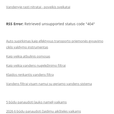
Vandenyje rasti nitratai - poveikis sveikatai
RSS Error:
Retrieved unsupported status code "404"
Auto supirkimas kaip efektyvus transporto priemonės gyvavimo
ciklo valdymo instrumentas
Kaip veikia atbulinis osmosas
Kaip veikia vandens nugeležinimo filtrai
Klaidos renkantis vandens filtrą
Vandens filtrai visam namui su geriamo vandens sistema
5 būdų panaudoti lauko namelį vaikams
2026 6 būdų panaudoti žaidimų aikšteles vaikams