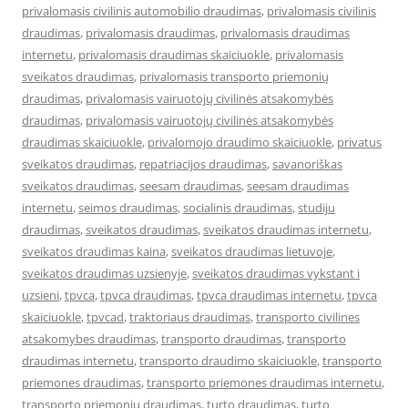
privalomasis civilinis automobilio draudimas
,
privalomasis civilinis
draudimas
,
privalomasis draudimas
,
privalomasis draudimas
internetu
,
privalomasis draudimas skaiciuokle
,
privalomasis
sveikatos draudimas
,
privalomasis transporto priemonių
draudimas
,
privalomasis vairuotojų civilinės atsakomybės
draudimas
,
privalomasis vairuotojų civilinės atsakomybės
draudimas skaiciuokle
,
privalomojo draudimo skaiciuokle
,
privatus
sveikatos draudimas
,
repatriacijos draudimas
,
savanoriškas
sveikatos draudimas
,
seesam draudimas
,
seesam draudimas
internetu
,
seimos draudimas
,
socialinis draudimas
,
studiju
draudimas
,
sveikatos draudimas
,
sveikatos draudimas internetu
,
sveikatos draudimas kaina
,
sveikatos draudimas lietuvoje
,
sveikatos draudimas uzsienyje
,
sveikatos draudimas vykstant i
uzsieni
,
tpvca
,
tpvca draudimas
,
tpvca draudimas internetu
,
tpvca
skaiciuokle
,
tpvcad
,
traktoriaus draudimas
,
transporto civilines
atsakomybes draudimas
,
transporto draudimas
,
transporto
draudimas internetu
,
transporto draudimo skaiciuokle
,
transporto
priemones draudimas
,
transporto priemones draudimas internetu
,
transporto priemonių draudimas
,
turto draudimas
,
turto