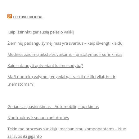
LEKTUVU BILIETAI
Kaip išsirinkti geriausią pelėsio valiklį
Žieminių padangų žymėjimas yra svarbus – kaip išvengti klaidų
Medinės žaidimų aikštelės vaikams – pristatymas ir surinkimas
Kaip sutaupyti aptveriant kaimo sodybą?
Maži nuotekų valymo įrenginiai gali veikti ne tik tyliai, bet ir
„nematomai‘‘?
Geriausias pasirinkimas – Automobilių supirkimas
Nuotraukos ir spauda ant drobės
Tekinimo procesas sunkiųjų mechanizmų komponentams – Nuo
žaliavos iki giganto