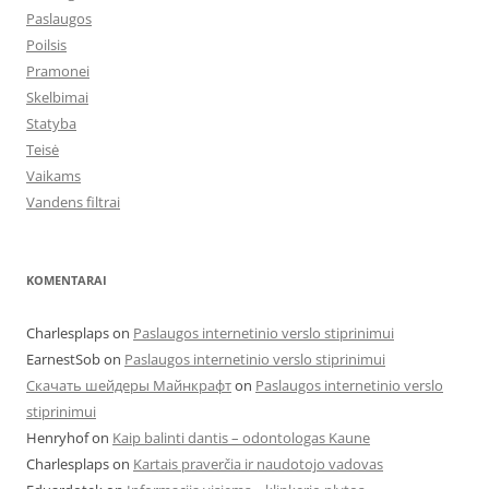
Paslaugos
Poilsis
Pramonei
Skelbimai
Statyba
Teisė
Vaikams
Vandens filtrai
KOMENTARAI
Charlesplaps
on
Paslaugos internetinio verslo stiprinimui
EarnestSob
on
Paslaugos internetinio verslo stiprinimui
Скачать шейдеры Майнкрафт
on
Paslaugos internetinio verslo
stiprinimui
Henryhof
on
Kaip balinti dantis – odontologas Kaune
Charlesplaps
on
Kartais praverčia ir naudotojo vadovas