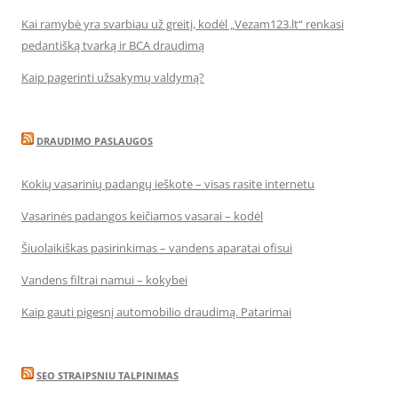
Kai ramybė yra svarbiau už greitį, kodėl „Vezam123.lt“ renkasi
pedantišką tvarką ir BCA draudimą
Kaip pagerinti užsakymų valdymą?
DRAUDIMO PASLAUGOS
Kokių vasarinių padangų ieškote – visas rasite internetu
Vasarinės padangos keičiamos vasarai – kodėl
Šiuolaikiškas pasirinkimas – vandens aparatai ofisui
Vandens filtrai namui – kokybei
Kaip gauti pigesnį automobilio draudimą. Patarimai
SEO STRAIPSNIU TALPINIMAS