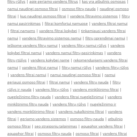
filtrų rūšys
|
apie geriamo vandens filtrus
|
kas yra atbulinis osmosas
|
namui naudingi osmoso filtrai
|
osmoso filtrų nauda
|
naudingi osmoso
filtrai
|
kuo naudingi osmoso filtrai
|
vandens filtravimo sistemos
|
filtrų
namui pasirinkimas
|
filtrai komfortui namuose
|
vandens filtrai namui
|
filtrai namams
|
vandens filtrai kokybei
|
tinkamiausi vandens filtrai
namui
|
vandens filtravimo sistemos namui
|
filtrų sprendimai namui
|
ieškome vandens filtrų namui
|
vandens filtrų namui rūšys
|
vandens
kokybei filtrai namui
|
vandens namui filtrų pasirinkimas
|
vandens
filtrų rtūšys
|
vandens kokybei name
|
rekomenduojami vandens filtrai
namui
|
vandens filtrai namui
|
filtrų namui rūšys
|
vandens filtrų rūšys
|
vandens filtrai namui
|
namui naudingi osmoso filtrai
|
namui
geriausi osmoso filtrai
|
filtrai namui
|
vandens filtrų nauda
|
filtrų
rūšys ir nauda
|
vandens filtrų rūšys
|
vandens minkštinimo filtrai
|
nugeležinimo filtrų nauda
|
vandens filtrai nugeležinimui
|
vandens
minkštinimo filtrų nauda
|
vandens filtrų rūšys
|
nugeležinimo ir
vandens monkštinimo filtrai
|
vandens nukalkinimo filtrai
|
vandens
filtrai
|
geriamo vandens sistemos
|
osmoso filtrų nauda
|
atbulinio
osmoso filtrai
|
seo straipsniu talpinimas
|
aquaphor vandens filtrai
|
aquaphor filtrai
|
osmoso filtrų nauda
|
osmoso filtrai
|
vandens filtrai