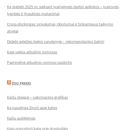
Ką stebėti 2025 m. siekiant įvairialypės darbo aplinkos – Įvairovės,
lygybės ir įtraukties matavimai
Cross-dockingas: privalumai, ribotumai ir tinkamiausi taikymo
atvejai
Didelis geležies kiekis vandenyje – rekomendacijos šalinti
Kaip veikia atbulinis osmosas
Pagrindinė atbulinio osmoso paskirtis
ZOO PREKES
Kačių skiepai – vakcinacijos grafikas
Ką naudinga žinoti apie kates
Kačių auklėjimas
Kaip pripratinti katę prie draskyklės