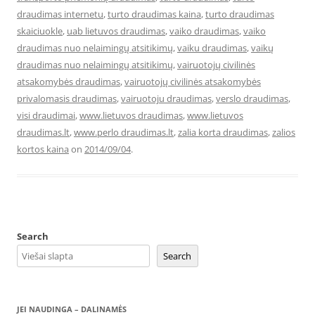
draudimas internetu
,
turto draudimas kaina
,
turto draudimas
skaiciuokle
,
uab lietuvos draudimas
,
vaiko draudimas
,
vaiko
draudimas nuo nelaimingų atsitikimų
,
vaiku draudimas
,
vaikų
draudimas nuo nelaimingų atsitikimų
,
vairuotojų civilinės
atsakomybės draudimas
,
vairuotojų civilinės atsakomybės
privalomasis draudimas
,
vairuotoju draudimas
,
verslo draudimas
,
visi draudimai
,
www.lietuvos draudimas
,
www.lietuvos
draudimas.lt
,
www.perlo draudimas.lt
,
zalia korta draudimas
,
zalios
kortos kaina
on
2014/09/04
.
Search
Search
JEI NAUDINGA – DALINAMĖS