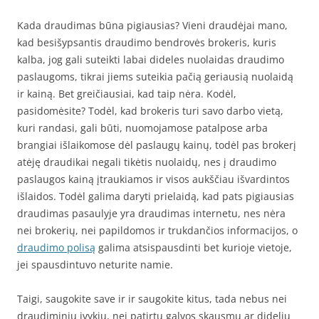
Kada draudimas būna pigiausias? Vieni draudėjai mano,
kad besišypsantis draudimo bendrovės brokeris, kuris
kalba, jog gali suteikti labai dideles nuolaidas draudimo
paslaugoms, tikrai jiems suteikia pačią geriausią nuolaidą
ir kainą. Bet greičiausiai, kad taip nėra. Kodėl,
pasidomėsite? Todėl, kad brokeris turi savo darbo vietą,
kuri randasi, gali būti, nuomojamose patalpose arba
brangiai išlaikomose dėl paslaugų kainų, todėl pas brokerį
atėję draudikai negali tikėtis nuolaidų, nes į draudimo
paslaugos kainą įtraukiamos ir visos aukščiau išvardintos
išlaidos. Todėl galima daryti prielaidą, kad pats pigiausias
draudimas pasaulyje yra draudimas internetu, nes nėra
nei brokerių, nei papildomos ir trukdančios informacijos, o
draudimo polisą
galima atsispausdinti bet kurioje vietoje,
jei spausdintuvo neturite namie.
Taigi, saugokite save ir ir saugokite kitus, tada nebus nei
draudiminių įvykių, nei patirtų galvos skausmų ar didelių