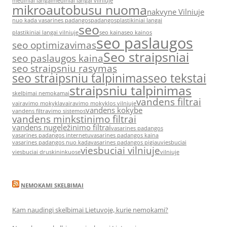
mediniai langai
mediniai langai vilniuje
mikroautobusu nuoma
nakvyne Vilniuje
nuo kada vasarines padangos
padangos
plastikiniai langai
seo
plastikiniai langai vilniuje
seo kaina
seo kainos
seo paslaugos
seo optimizavimas
Seo straipsniai
seo paslaugos kaina
seo straipsniu rasymas
seo straipsniu talpinimas
seo tekstai
straipsniu talpinimas
skelbimai nemokamai
vandens filtrai
vairavimo mokykla
vairavimo mokyklos vilniuje
vandens kokybe
vandens filtravimo sistemos
vandens minkstinimo filtrai
vandens nugeležinimo filtrai
vasarines padangos
vasarines padangos internetu
vasarines padangos kaina
vasarines padangos nuo kada
vasarines padangos pigiau
viesbuciai
viesbuciai vilniuje
viesbuciai druskininkuose
vilniuje
NEMOKAMI SKELBIMAI
Kam naudingi skelbimai Lietuvoje, kurie nemokami?