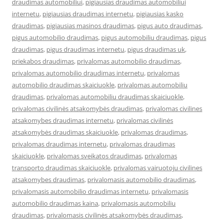
draudimas automobiliui
,
pigiausias draudimas automobiliui
internetu
,
pigiausias draudimas internetu
,
pigiausias kasko
draudimas
,
pigiausias masinos draudimas
,
pigus auto draudimas
,
pigus automobilio draudimas
,
pigus automobiliu draudimas
,
pigus
draudimas
,
pigus draudimas internetu
,
pigus draudimas uk
,
priekabos draudimas
,
privalomas automobilio draudimas
,
privalomas automobilio draudimas internetu
,
privalomas
automobilio draudimas skaiciuokle
,
privalomas automobiliu
draudimas
,
privalomas automobiliu draudimas skaiciuokle
,
privalomas civilinės atsakomybės draudimas
,
privalomas civilines
atsakomybes draudimas internetu
,
privalomas civilinės
atsakomybės draudimas skaiciuokle
,
privalomas draudimas
,
privalomas draudimas internetu
,
privalomas draudimas
skaiciuokle
,
privalomas sveikatos draudimas
,
privalomas
transporto draudimas skaiciuokle
,
privalomas vairuotoju civilines
atsakomybes draudimas
,
privalomasis automobilio draudimas
,
privalomasis automobilio draudimas internetu
,
privalomasis
automobilio draudimas kaina
,
privalomasis automobiliu
draudimas
,
privalomasis civilinės atsakomybės draudimas
,