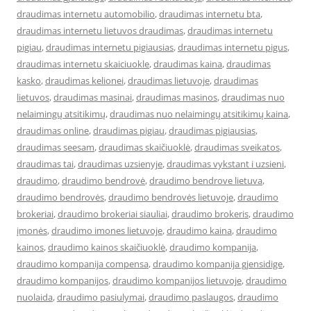
draudimas internetu automobilio
,
draudimas internetu bta
,
draudimas internetu lietuvos draudimas
,
draudimas internetu
pigiau
,
draudimas internetu pigiausias
,
draudimas internetu pigus
,
draudimas internetu skaiciuokle
,
draudimas kaina
,
draudimas
kasko
,
draudimas kelionei
,
draudimas lietuvoje
,
draudimas
lietuvos
,
draudimas masinai
,
draudimas masinos
,
draudimas nuo
nelaimingų atsitikimų
,
draudimas nuo nelaimingų atsitikimų kaina
,
draudimas online
,
draudimas pigiau
,
draudimas pigiausias
,
draudimas seesam
,
draudimas skaičiuoklė
,
draudimas sveikatos
,
draudimas tai
,
draudimas uzsienyje
,
draudimas vykstant i uzsieni
,
draudimo
,
draudimo bendrovė
,
draudimo bendrove lietuva
,
draudimo bendrovės
,
draudimo bendrovės lietuvoje
,
draudimo
brokeriai
,
draudimo brokeriai siauliai
,
draudimo brokeris
,
draudimo
įmonės
,
draudimo imones lietuvoje
,
draudimo kaina
,
draudimo
kainos
,
draudimo kainos skaičiuoklė
,
draudimo kompanija
,
draudimo kompanija compensa
,
draudimo kompanija gjensidige
,
draudimo kompanijos
,
draudimo kompanijos lietuvoje
,
draudimo
nuolaida
,
draudimo pasiulymai
,
draudimo paslaugos
,
draudimo