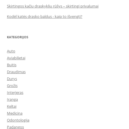
Skirtingos kačių draskyklių rūšys – skirtingi privalumai
Kodėl katės drasko baldus - kaip to išvengti?
KATEGORIJOS
Auto
Aviabilietai
Buitis
Draudimas
Durys
Grožis
Interjeras
Įranga
Keltai
Medicina
Odontologija
Padangos