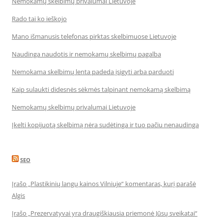
Nemokamų skelbimų privalumai Lietuvoje
Rado tai ko ieškojo
Mano išmanusis telefonas pirktas skelbimuose Lietuvoje
Naudinga naudotis ir nemokamų skelbimų pagalba
Nemokama skelbimų lenta padeda įsigyti arba parduoti
Kaip sulaukti didesnės sėkmės talpinant nemokamą skelbimą
Nemokamų skelbimų privalumai Lietuvoje
Įkelti kopijuotą skelbimą nėra sudėtinga ir tuo pačiu nenaudinga
SEO
Įrašo „Plastikinių langų kainos Vilniuje“ komentaras, kurį parašė
Algis
Įrašo „Prezervatyvai yra draugiškiausia priemonė Jūsų sveikatai“