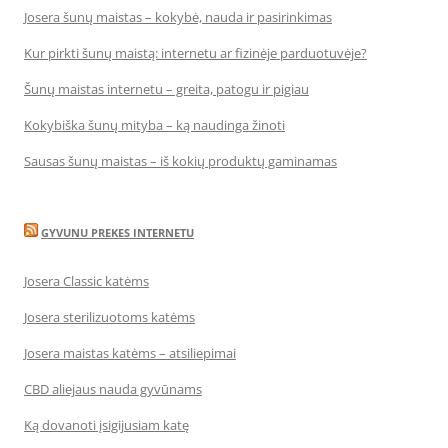
Josera šunų maistas – kokybė, nauda ir pasirinkimas
Kur pirkti šunų maistą: internetu ar fizinėje parduotuvėje?
Šunų maistas internetu – greita, patogu ir pigiau
Kokybiška šunų mityba – ką naudinga žinoti
Sausas šunų maistas – iš kokių produktų gaminamas
GYVUNU PREKES INTERNETU
Josera Classic katėms
Josera sterilizuotoms katėms
Josera maistas katėms – atsiliepimai
CBD aliejaus nauda gyvūnams
Ką dovanoti įsigijusiam katę