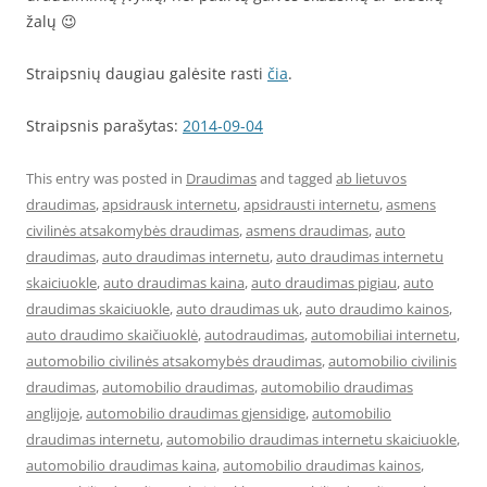
žalų 😉
Straipsnių daugiau galėsite rasti
čia
.
Straipsnis parašytas:
2014-09-04
This entry was posted in
Draudimas
and tagged
ab lietuvos
draudimas
,
apsidrausk internetu
,
apsidrausti internetu
,
asmens
civilinės atsakomybės draudimas
,
asmens draudimas
,
auto
draudimas
,
auto draudimas internetu
,
auto draudimas internetu
skaiciuokle
,
auto draudimas kaina
,
auto draudimas pigiau
,
auto
draudimas skaiciuokle
,
auto draudimas uk
,
auto draudimo kainos
,
auto draudimo skaičiuoklė
,
autodraudimas
,
automobiliai internetu
,
automobilio civilinės atsakomybės draudimas
,
automobilio civilinis
draudimas
,
automobilio draudimas
,
automobilio draudimas
anglijoje
,
automobilio draudimas gjensidige
,
automobilio
draudimas internetu
,
automobilio draudimas internetu skaiciuokle
,
automobilio draudimas kaina
,
automobilio draudimas kainos
,