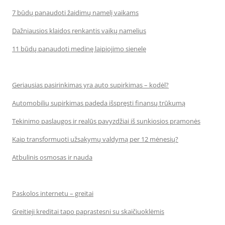
7 būdų panaudoti žaidimų namelį vaikams
Dažniausios klaidos renkantis vaikų namelius
11 būdų panaudoti medinę laipiojimo sienelę
Geriausias pasirinkimas yra auto supirkimas – kodėl?
Automobilių supirkimas padeda išspręsti finansų trūkumą
Tekinimo paslaugos ir realūs pavyzdžiai iš sunkiosios pramonės
Kaip transformuoti užsakymų valdymą per 12 mėnesių?
Atbulinis osmosas ir nauda
Paskolos internetu – greitai
Greitieji kreditai tapo paprastesni su skaičiuoklėmis