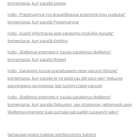
komentaras, kurį parašė Sargiai
Įrašo „Prezervatyvai yra draugiškiausia priemonė Jūsų sveikatai“
komentaras, kurį parašė Prezervatyvai
Įrašo „Svarbi informacija apie vairavimo mokyklą Auruda“
komentaras, kurį parašė Kristina
Įrašo „Skelbimai internete ir nauda patalpinus skelbimą“
komentaras, kurį parašė Robert
Įrašo „Vairavimo kursai praradusiems teisę vairuoti Vilniuje“
komentaras, kurį parašė Ar ne gėda tau del savo seo? Keliuose
pavojingesni ne mokiniai, bet turintys teisę vairuoti
Įrašo „Skelbimai internete ir nauda patalpinus skelbimą“
komentaras, kurį parašė Diskusijos, seo straipsniai, reklamuok save
Skelbimai internete: kaip portalai gali padėti sutaupyti laiko?
Geriausias Josera maistas sterilizuotoms katėms