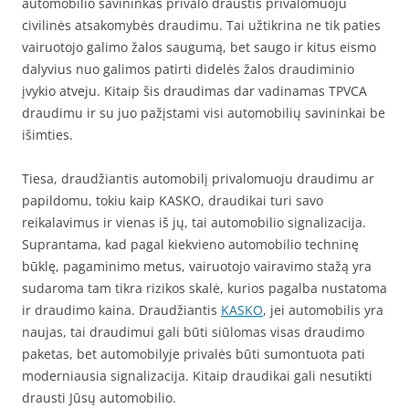
automobilio savininkas privalo draustis privalomuoju
civilinės atsakomybės draudimu. Tai užtikrina ne tik paties
vairuotojo galimo žalos saugumą, bet saugo ir kitus eismo
dalyvius nuo galimos patirti didelės žalos draudiminio
įvykio atveju. Kitaip šis draudimas dar vadinamas TPVCA
draudimu ir su juo pažįstami visi automobilių savininkai be
išimties.
Tiesa, draudžiantis automobilį privalomuoju draudimu ar
papildomu, tokiu kaip KASKO, draudikai turi savo
reikalavimus ir vienas iš jų, tai automobilio signalizacija.
Suprantama, kad pagal kiekvieno automobilio techninę
būklę, pagaminimo metus, vairuotojo vairavimo stažą yra
sudaroma tam tikra rizikos skalė, kurios pagalba nustatoma
ir draudimo kaina. Draudžiantis
KASKO
, jei automobilis yra
naujas, tai draudimui gali būti siūlomas visas draudimo
paketas, bet automobilyje privalės būti sumontuota pati
moderniausia signalizacija. Kitaip draudikai gali nesutikti
drausti Jūsų automobilio.