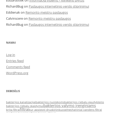
Eduardotek
on
Informacija visiems – klinkerio plytos
RichardBug
on
Paslaugos internetinio verslo stiprinimui
Eddienak
on
Remonto meistrų paslaugos
Calvinscere
on
Remonto meistrų paslaugos
RichardBug
on
Paslaugos internetinio verslo stiprinimui
NAMAI
Log in
Entries feed
Comments feed
WordPress.org
DEBESĖLIS
bakterijos kanalizacijai
bakterijos nuotekoms
bakterijos riebalu gaudyklems
bakterijos valymo įrenginiams
bakterijos riebalu skaidymui
filtrai
brita filtrai
kur apsistoti druskininkuose
mechaniniai vandens filtrai