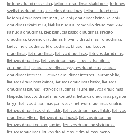
keliones draudimas kaina
,
keliones draudimas skaiciuokle
,
keliones
sveikatos draudimas
,
kelioninis draudimas
,
kelioniu draudimas
,
kelionių draudimas internetu
,
kelionių draudimas kaina
,
kelioniu
draudimas skaiciuokle
,
kiek kainuoja automobilio draudimas
,
kiek
kainuoja draudimas
,
kiek kainuoja kasko draudimas
,
kredito
draudimas
,
krovinio draudimas
,
kroviniu draudimas
,
l draudimas
,
laidavimo draudimas
,
ld draudimas
,
ldraudimas
,
letuvos
draudimas
,
liet draudimas
,
lietuvo draudimas
,
lietuvos darudimas
,
lietuvos draudima
,
lietuvos draudimas
,
lietuvos draudimas
automobiliui
,
lietuvos draudimas gyvybes draudimas
,
lietuvos
draudimas internetu
,
lietuvos draudimas internetu automobilio
,
lietuvos draudimas kainos
,
lietuvos draudimas kasko
,
lietuvos
draudimas kaunas
,
lietuvos draudimas kaune
,
lietuvos draudimas
klaipeda
,
lietuvos draudimas kontaktai
,
lietuvos draudimas pagalba
kelyje
,
lietuvos draudimas panevezys
,
lietuvos draudimas siauliai
,
lietuvos draudimas skaiciuokle
,
lietuvos draudimas vilniuje
,
lietuvos
draudimas vilnius
,
lietuvos draudimas.lt
,
lietuvos draudimo
,
lietuvos draudimo kompanijos
,
lietuvos draudimo skaiciuokle
,
lietuvosdraudimas
,
lituvos draudimas
,
lt draudimas
,
mano