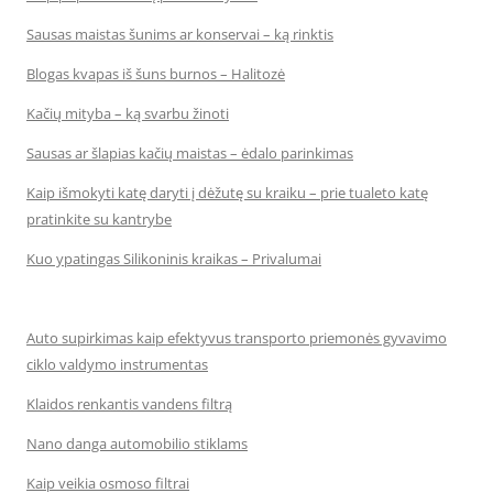
Sausas maistas šunims ar konservai – ką rinktis
Blogas kvapas iš šuns burnos – Halitozė
Kačių mityba – ką svarbu žinoti
Sausas ar šlapias kačių maistas – ėdalo parinkimas
Kaip išmokyti katę daryti į dėžutę su kraiku – prie tualeto katę
pratinkite su kantrybe
Kuo ypatingas Silikoninis kraikas – Privalumai
Auto supirkimas kaip efektyvus transporto priemonės gyvavimo
ciklo valdymo instrumentas
Klaidos renkantis vandens filtrą
Nano danga automobilio stiklams
Kaip veikia osmoso filtrai