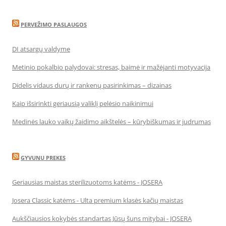
PERVEŽIMO PASLAUGOS
DI atsargų valdyme
Metinio pokalbio palydovai: stresas, baimė ir mažėjanti motyvacija
Didelis vidaus durų ir rankenų pasirinkimas – dizainas
Kaip išsirinkti geriausią valiklį pelėsio naikinimui
Medinės lauko vaikų žaidimo aikštelės – kūrybiškumas ir judrumas
GYVUNU PREKES
Geriausias maistas sterilizuotoms katėms - JOSERA
Josera Classic katėms - Ulta premium klasės kačių maistas
Aukščiausios kokybės standartas Jūsų šuns mitybai - JOSERA