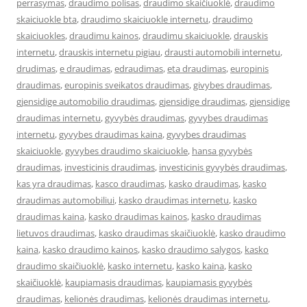
perrasymas
,
draudimo polisas
,
draudimo skaičiuoklė
,
draudimo
skaiciuokle bta
,
draudimo skaiciuokle internetu
,
draudimo
skaiciuokles
,
draudimu kainos
,
draudimu skaiciuokle
,
drauskis
internetu
,
drauskis internetu pigiau
,
drausti automobili internetu
,
drudimas
,
e draudimas
,
edraudimas
,
eta draudimas
,
europinis
draudimas
,
europinis sveikatos draudimas
,
givybes draudimas
,
gjensidige automobilio draudimas
,
gjensidige draudimas
,
gjensidige
draudimas internetu
,
gyvybės draudimas
,
gyvybes draudimas
internetu
,
gyvybes draudimas kaina
,
gyvybes draudimas
skaiciuokle
,
gyvybes draudimo skaiciuokle
,
hansa gyvybės
draudimas
,
investicinis draudimas
,
investicinis gyvybės draudimas
,
kas yra draudimas
,
kasco draudimas
,
kasko draudimas
,
kasko
draudimas automobiliui
,
kasko draudimas internetu
,
kasko
draudimas kaina
,
kasko draudimas kainos
,
kasko draudimas
lietuvos draudimas
,
kasko draudimas skaičiuoklė
,
kasko draudimo
kaina
,
kasko draudimo kainos
,
kasko draudimo salygos
,
kasko
draudimo skaičiuoklė
,
kasko internetu
,
kasko kaina
,
kasko
skaičiuoklė
,
kaupiamasis draudimas
,
kaupiamasis gyvybės
draudimas
,
kelionės draudimas
,
kelionės draudimas internetu
,