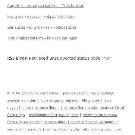
Augalinė alternatyva katėms – Tofu kraikas
Kačių kraiko rūšys – kokį parinkti katei
Geriausias kačių kraikas – kokios rūšies
Tofu kraikas katėms – kuo jis ypatingas
RSS Error:
Retrieved unsupported status code "404"
© 2014
internetine parduotuve
|
padangų žymėjimas
|
padangų
žymėjimas
|
žieminių padangų žymėjimas
|
filtrų rūšys
|
filtrai
nugeležinimui
|
osmoso filtrai> |
osmoso filtrų nauda
|
osmoso filtrai
|
filtrų rūšys
|
minkštinimo filtrų naudojimas
|
minkštinimo sistema
|
filtrų rūšys ir nauda
|
osmoso filtrai
|
vandens filtrai nukalkinimui
|
vandens filtrų nauda
|
osmoso filtrų nauda
|
atbulinio osmoso filtrai
|