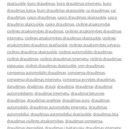
skaiciuokle
,
buto draudimas
,
buto draudimas internetu
,
buto
draudimas kaina
,
buto draudimas skaiciuokle
,
ca draudimas
,
car
draudimas
,
casco draudimas
,
casco draudimas skaiciuokle
,
casco
draudimo skaiciuokle
,
casko draudimas
,
civilinė atsakomybė
,
civilinės atsakomybės draudimas
,
civilinės atsakomybės draudimas
internetu
,
civilines atsakomybes draudimas skaiciuokle
,
civilinės
atsakomybės draudimo skaičiuoklė
,
civilinės atsakomybės sąlygos
,
civilinio draudimo skaiciuokle
,
civilinis automobilio draudimas
,
civilinis draudimas
,
civilinis draudimas internetu
,
civilinis draudimas
pigiausias
,
civilinis draudimas skaiciuokle
,
cmr draudimas
,
compensa automobilio draudimas
,
compensa draudimas
,
compensa draudimas internetu
,
compensa gyvybės draudimas
,
darudimas
,
dradimas
,
draud
,
draudima
,
draudimai
,
draudimai
automobiliams
,
draudimai internetu
,
draudimai lietuvoje
,
draudimas
,
draudimas anglijoje
,
draudimas auto
,
draudimas
automobilio
,
draudimas automobilio internetu
,
draudimas
automobiliui
,
draudimas automobiliui skaiciuokle
,
draudimas bta
,
draudimas civilines atsakomybes
,
draudimas compensa
,
draudimas gjensidige
,
draudimas i baltarusija
,
draudimas internete
,