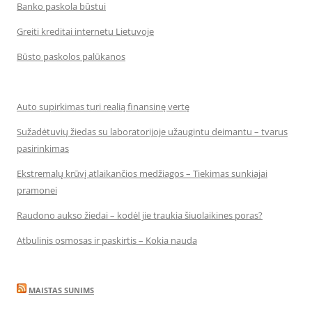
Banko paskola būstui
Greiti kreditai internetu Lietuvoje
Būsto paskolos palūkanos
Auto supirkimas turi realią finansinę vertę
Sužadėtuvių žiedas su laboratorijoje užaugintu deimantu – tvarus
pasirinkimas
Ekstremalų krūvį atlaikančios medžiagos – Tiekimas sunkiajai
pramonei
Raudono aukso žiedai – kodėl jie traukia šiuolaikines poras?
Atbulinis osmosas ir paskirtis – Kokia nauda
MAISTAS SUNIMS