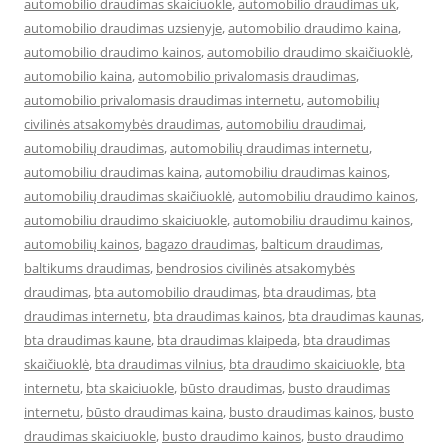
automobilio draudimas skaiciuokle
,
automobilio draudimas uk
,
automobilio draudimas uzsienyje
,
automobilio draudimo kaina
,
automobilio draudimo kainos
,
automobilio draudimo skaičiuoklė
,
automobilio kaina
,
automobilio privalomasis draudimas
,
automobilio privalomasis draudimas internetu
,
automobilių
civilinės atsakomybės draudimas
,
automobiliu draudimai
,
automobilių draudimas
,
automobilių draudimas internetu
,
automobiliu draudimas kaina
,
automobiliu draudimas kainos
,
automobilių draudimas skaičiuoklė
,
automobiliu draudimo kainos
,
automobiliu draudimo skaiciuokle
,
automobiliu draudimu kainos
,
automobilių kainos
,
bagazo draudimas
,
balticum draudimas
,
baltikums draudimas
,
bendrosios civilinės atsakomybės
draudimas
,
bta automobilio draudimas
,
bta draudimas
,
bta
draudimas internetu
,
bta draudimas kainos
,
bta draudimas kaunas
,
bta draudimas kaune
,
bta draudimas klaipeda
,
bta draudimas
skaičiuoklė
,
bta draudimas vilnius
,
bta draudimo skaiciuokle
,
bta
internetu
,
bta skaiciuokle
,
būsto draudimas
,
busto draudimas
internetu
,
būsto draudimas kaina
,
busto draudimas kainos
,
busto
draudimas skaiciuokle
,
busto draudimo kainos
,
busto draudimo