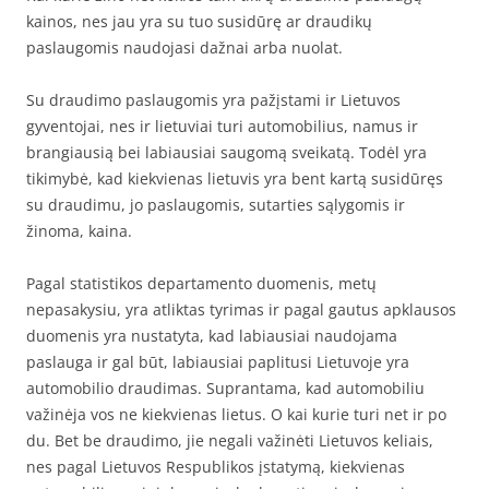
kainos, nes jau yra su tuo susidūrę ar draudikų
paslaugomis naudojasi dažnai arba nuolat.
Su draudimo paslaugomis yra pažįstami ir Lietuvos
gyventojai, nes ir lietuviai turi automobilius, namus ir
brangiausią bei labiausiai saugomą sveikatą. Todėl yra
tikimybė, kad kiekvienas lietuvis yra bent kartą susidūręs
su draudimu, jo paslaugomis, sutarties sąlygomis ir
žinoma, kaina.
Pagal statistikos departamento duomenis, metų
nepasakysiu, yra atliktas tyrimas ir pagal gautus apklausos
duomenis yra nustatyta, kad labiausiai naudojama
paslauga ir gal būt, labiausiai paplitusi Lietuvoje yra
automobilio draudimas. Suprantama, kad automobiliu
važinėja vos ne kiekvienas lietus. O kai kurie turi net ir po
du. Bet be draudimo, jie negali važinėti Lietuvos keliais,
nes pagal Lietuvos Respublikos įstatymą, kiekvienas