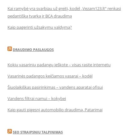
Kai ramybė yra svarbiau už greitį, kodėl „Vezam123.lt“ renkasi
pedantišką tvarką ir BCA draudimą
Kaip pagerinti užsakymų valdymą?
DRAUDIMO PASLAUGOS
Kokių vasarinių padangų ieškote – visas rasite internetu
Vasarinės padangos keičiamos vasarai – kodėl
Šiuolaikiškas pasirinkimas – vandens aparatai ofisui
Vandens filtrai namui – kokybei
Kaip gauti pigesnį automobilio draudimą. Patarimai
SEO STRAIPSNIU TALPINIMAS