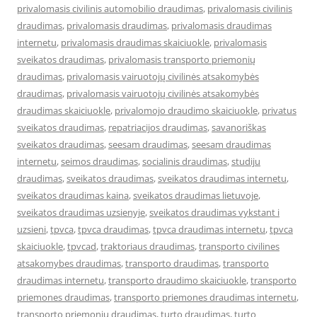
privalomasis civilinis automobilio draudimas
,
privalomasis civilinis
draudimas
,
privalomasis draudimas
,
privalomasis draudimas
internetu
,
privalomasis draudimas skaiciuokle
,
privalomasis
sveikatos draudimas
,
privalomasis transporto priemonių
draudimas
,
privalomasis vairuotojų civilinės atsakomybės
draudimas
,
privalomasis vairuotojų civilinės atsakomybės
draudimas skaiciuokle
,
privalomojo draudimo skaiciuokle
,
privatus
sveikatos draudimas
,
repatriacijos draudimas
,
savanoriškas
sveikatos draudimas
,
seesam draudimas
,
seesam draudimas
internetu
,
seimos draudimas
,
socialinis draudimas
,
studiju
draudimas
,
sveikatos draudimas
,
sveikatos draudimas internetu
,
sveikatos draudimas kaina
,
sveikatos draudimas lietuvoje
,
sveikatos draudimas uzsienyje
,
sveikatos draudimas vykstant i
uzsieni
,
tpvca
,
tpvca draudimas
,
tpvca draudimas internetu
,
tpvca
skaiciuokle
,
tpvcad
,
traktoriaus draudimas
,
transporto civilines
atsakomybes draudimas
,
transporto draudimas
,
transporto
draudimas internetu
,
transporto draudimo skaiciuokle
,
transporto
priemones draudimas
,
transporto priemones draudimas internetu
,
transporto priemonių draudimas
,
turto draudimas
,
turto