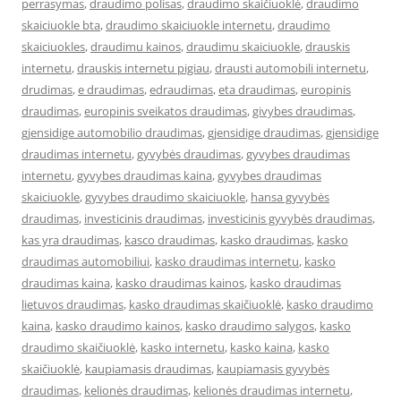
perrasymas
,
draudimo polisas
,
draudimo skaičiuoklė
,
draudimo
skaiciuokle bta
,
draudimo skaiciuokle internetu
,
draudimo
skaiciuokles
,
draudimu kainos
,
draudimu skaiciuokle
,
drauskis
internetu
,
drauskis internetu pigiau
,
drausti automobili internetu
,
drudimas
,
e draudimas
,
edraudimas
,
eta draudimas
,
europinis
draudimas
,
europinis sveikatos draudimas
,
givybes draudimas
,
gjensidige automobilio draudimas
,
gjensidige draudimas
,
gjensidige
draudimas internetu
,
gyvybės draudimas
,
gyvybes draudimas
internetu
,
gyvybes draudimas kaina
,
gyvybes draudimas
skaiciuokle
,
gyvybes draudimo skaiciuokle
,
hansa gyvybės
draudimas
,
investicinis draudimas
,
investicinis gyvybės draudimas
,
kas yra draudimas
,
kasco draudimas
,
kasko draudimas
,
kasko
draudimas automobiliui
,
kasko draudimas internetu
,
kasko
draudimas kaina
,
kasko draudimas kainos
,
kasko draudimas
lietuvos draudimas
,
kasko draudimas skaičiuoklė
,
kasko draudimo
kaina
,
kasko draudimo kainos
,
kasko draudimo salygos
,
kasko
draudimo skaičiuoklė
,
kasko internetu
,
kasko kaina
,
kasko
skaičiuoklė
,
kaupiamasis draudimas
,
kaupiamasis gyvybės
draudimas
,
kelionės draudimas
,
kelionės draudimas internetu
,