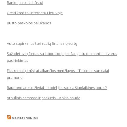
Banko paskola būstui
Greiti kreditai internetu Lietuvoje
Būsto paskolos palūkanos
Auto supirkimas turi realią finansinę vertę
Sužadėtuvių žiedas su laboratorijoje užaugintu deimantu – tvarus
pasirinkimas
Ekstremalų krūvį atlaikančios medžiagos – Tiekimas sunkiajai
pramonei
Raudono aukso žiedai – kodėl jie traukia šiuolaikines poras?
Atbulinis osmosas ir paskirtis – Kokia nauda
MAISTAS SUNIMS