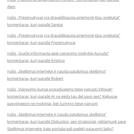
Algis
Įrašo „Prezervatyvai yra draugiškiausia priemonė Jūsų sveikatai“
komentaras, kurį parašė Sargiai
Įrašo „Prezervatyvai yra draugiškiausia priemonė Jūsų sveikatai“
komentaras, kurį parašė Prezervatyvai
Įrašo „Svarbi informacija apie vairavimo mokyklą Auruda“
komentaras, kurį parašė Kristina
Įrašo „Skelbimai internete ir nauda patalpinus skelbimą“
komentaras, kurį parašė Robert
Įrašo „Vairavimo kursai praradusiems teisę vairuoti Vilniuje“
komentaras, kurį parašė Ar ne gėda tau del savo seo? Keliuose
pavojingesni ne mokiniai, bet turintys teisę vairuoti
Įrašo „Skelbimai internete ir nauda patalpinus skelbimą“
komentaras, kurį parašė Diskusijos, seo straipsniai, reklamuok save
Skelbimai internete: kaip portalai gali padėti sutaupyti laiko?