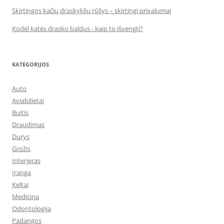
Skirtingos kačių draskyklių rūšys – skirtingi privalumai
Kodėl katės drasko baldus - kaip to išvengti?
KATEGORIJOS
Auto
Aviabilietai
Buitis
Draudimas
Durys
Grožis
Interjeras
Įranga
Keltai
Medicina
Odontologija
Padangos