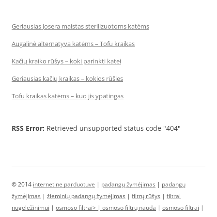
Geriausias Josera maistas sterilizuotoms katėms
Augalinė alternatyva katėms – Tofu kraikas
Kačių kraiko rūšys – kokį parinkti katei
Geriausias kačių kraikas – kokios rūšies
Tofu kraikas katėms – kuo jis ypatingas
RSS Error:
Retrieved unsupported status code "404"
© 2014
internetine parduotuve
|
padangų žymėjimas
|
padangų
žymėjimas
|
žieminių padangų žymėjimas
|
filtrų rūšys
|
filtrai
nugeležinimui
|
osmoso filtrai> |
osmoso filtrų nauda
|
osmoso filtrai
|