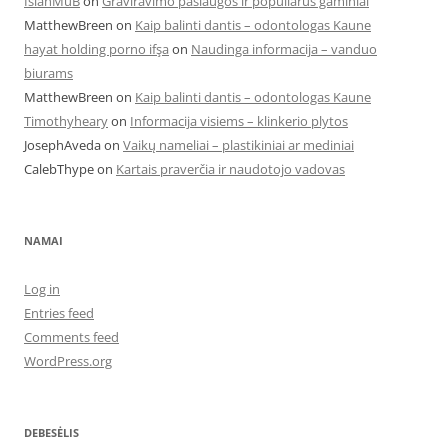
IsiahMuB
on
Graviravimo paslaugos ir populiarūs gaminiai
MatthewBreen
on
Kaip balinti dantis – odontologas Kaune
hayat holding porno ifşa
on
Naudinga informacija – vanduo
biurams
MatthewBreen
on
Kaip balinti dantis – odontologas Kaune
Timothyheary
on
Informacija visiems – klinkerio plytos
JosephAveda
on
Vaikų nameliai – plastikiniai ar mediniai
CalebThype
on
Kartais praverčia ir naudotojo vadovas
NAMAI
Log in
Entries feed
Comments feed
WordPress.org
DEBESĖLIS