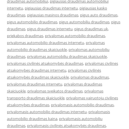
draudimas automobiliui
,
pigiausias draudimas automobiliui
internetu
,
pigiausias draudimas internetu
,
pigiausias kasko
draudimas
,
pigiausias masinos draudimas
,
pigus auto draudimas
,
pigus automobilio draudimas
,
pigus automobiliu draudimas
,
pigus
draudimas
,
pigus draudimas internetu
,
pigus draudimas uk
,
priekabos draudimas
,
privalomas automobilio draudimas
,
privalomas automobilio draudimas internetu
,
privalomas
automobilio draudimas skaiciuokle
,
privalomas automobiliu
draudimas
,
privalomas automobiliu draudimas skaiciuokle
,
privalomas civilinės atsakomybės draudimas
,
privalomas civilines
atsakomybes draudimas internetu
,
privalomas civilinės
atsakomybės draudimas skaiciuokle
,
privalomas draudimas
,
privalomas draudimas internetu
,
privalomas draudimas
skaiciuokle
,
privalomas sveikatos draudimas
,
privalomas
transporto draudimas skaiciuokle
,
privalomas vairuotoju civilines
atsakomybes draudimas
,
privalomasis automobilio draudimas
,
privalomasis automobilio draudimas internetu
,
privalomasis
automobilio draudimas kaina
,
privalomasis automobiliu
draudimas
,
privalomasis civilinės atsakomybės draudimas
,