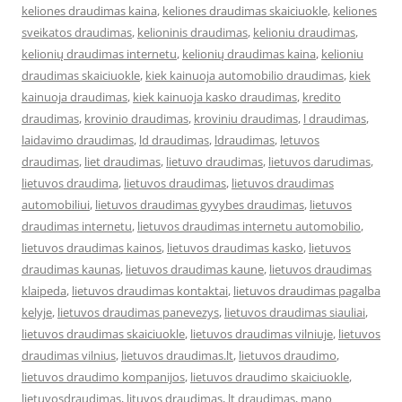
keliones draudimas kaina
,
keliones draudimas skaiciuokle
,
keliones
sveikatos draudimas
,
kelioninis draudimas
,
kelioniu draudimas
,
kelionių draudimas internetu
,
kelionių draudimas kaina
,
kelioniu
draudimas skaiciuokle
,
kiek kainuoja automobilio draudimas
,
kiek
kainuoja draudimas
,
kiek kainuoja kasko draudimas
,
kredito
draudimas
,
krovinio draudimas
,
kroviniu draudimas
,
l draudimas
,
laidavimo draudimas
,
ld draudimas
,
ldraudimas
,
letuvos
draudimas
,
liet draudimas
,
lietuvo draudimas
,
lietuvos darudimas
,
lietuvos draudima
,
lietuvos draudimas
,
lietuvos draudimas
automobiliui
,
lietuvos draudimas gyvybes draudimas
,
lietuvos
draudimas internetu
,
lietuvos draudimas internetu automobilio
,
lietuvos draudimas kainos
,
lietuvos draudimas kasko
,
lietuvos
draudimas kaunas
,
lietuvos draudimas kaune
,
lietuvos draudimas
klaipeda
,
lietuvos draudimas kontaktai
,
lietuvos draudimas pagalba
kelyje
,
lietuvos draudimas panevezys
,
lietuvos draudimas siauliai
,
lietuvos draudimas skaiciuokle
,
lietuvos draudimas vilniuje
,
lietuvos
draudimas vilnius
,
lietuvos draudimas.lt
,
lietuvos draudimo
,
lietuvos draudimo kompanijos
,
lietuvos draudimo skaiciuokle
,
lietuvosdraudimas
,
lituvos draudimas
,
lt draudimas
,
mano