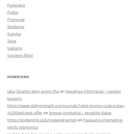
Paslaugos
Poilsis
Pramonei
Skelbimai
Statyba
Teisė
Vaikams
Vandens filtrai
KOMENTARAI
uğur İbrahim altay porno ifşa
on
Naudinga informacija – vanduo
biurams
https://www.dailystrength.org/journals/1xbet-promo-code-today-
1x200red-best-offer
on
Amway produktai – atraskite dabar
https://goldenlink.club/melaineharms9
on
Paslaugos internetinio
verslo stiprinimui