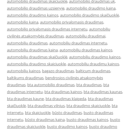
automobilio draudimas skaiciuokle
,
automobilio draudimas uk
,
automobilio draudimas uzsienyje
,
automobilio draudimo kaina
,
automobilio draudimo kainos
,
automobilio draudimo skaičiuoklė
,
automobilio kaina
,
automobilio privalomasis draudimas
,
automobilio privalomasis draudimas internetu
,
automobilių
civilinės atsakomybės draudimas
,
automobiliu draudimai
,
automobilių draudimas
,
automobilių draudimas internetu
,
automobiliu draudimas kaina
,
automobiliu draudimas kainos
,
automobilių draudimas skaičiuoklė
,
automobiliu draudimo kainos
,
automobiliu draudimo skaiciuokle
,
automobiliu draudimu kainos
,
automobilių kainos
,
bagazo draudimas
,
balticum draudimas
,
baltikums draudimas
,
bendrosios civilinės atsakomybės
draudimas
,
bta automobilio draudimas
,
bta draudimas
,
bta
draudimas internetu
,
bta draudimas kainos
,
bta draudimas kaunas
,
bta draudimas kaune
,
bta draudimas klaipeda
,
bta draudimas
skaičiuoklė
,
bta draudimas vilnius
,
bta draudimo skaiciuokle
,
bta
internetu
,
bta skaiciuokle
,
būsto draudimas
,
busto draudimas
internetu
,
būsto draudimas kaina
,
busto draudimas kainos
,
busto
draudimas skaiciuokle
,
busto draudimo kainos
,
busto draudimo