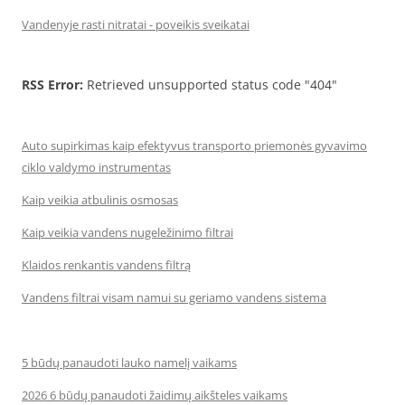
Vandenyje rasti nitratai - poveikis sveikatai
RSS Error:
Retrieved unsupported status code "404"
Auto supirkimas kaip efektyvus transporto priemonės gyvavimo
ciklo valdymo instrumentas
Kaip veikia atbulinis osmosas
Kaip veikia vandens nugeležinimo filtrai
Klaidos renkantis vandens filtrą
Vandens filtrai visam namui su geriamo vandens sistema
5 būdų panaudoti lauko namelį vaikams
2026 6 būdų panaudoti žaidimų aikšteles vaikams