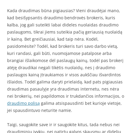
Kada draudimas būna pigiausias? Vieni draudėjai mano,
kad besišypsantis draudimo bendrovės brokeris, kuris
kalba, jog gali suteikti labai dideles nuolaidas draudimo
paslaugoms, tikrai jiems suteikia pačią geriausią nuolaidą
ir kainą. Bet greičiausiai, kad taip nėra. Kodėl,
pasidomėsite? Todėl, kad brokeris turi savo darbo vietą,
kuri randasi, gali būti, nuomojamose patalpose arba
brangiai išlaikomose dėl paslaugų kainų, todėl pas brokerį
atėję draudikai negali tikėtis nuolaidų, nes į draudimo
paslaugos kainą įtraukiamos ir visos aukščiau išvardintos
išlaidos. Todėl galima daryti prielaidą, kad pats pigiausias
draudimas pasaulyje yra draudimas internetu, nes nėra
nei brokerių, nei papildomos ir trukdančios informacijos, o
draudimo polisą
galima atsispausdinti bet kurioje vietoje,
jei spausdintuvo neturite namie.
Taigi, saugokite save ir ir saugokite kitus, tada nebus nei
draudiminių įvykių, nei patirtų galvos skausmų ar didelių