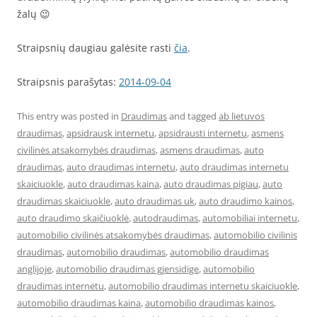
žalų 😉
Straipsnių daugiau galėsite rasti
čia
.
Straipsnis parašytas:
2014-09-04
This entry was posted in
Draudimas
and tagged
ab lietuvos
draudimas
,
apsidrausk internetu
,
apsidrausti internetu
,
asmens
civilinės atsakomybės draudimas
,
asmens draudimas
,
auto
draudimas
,
auto draudimas internetu
,
auto draudimas internetu
skaiciuokle
,
auto draudimas kaina
,
auto draudimas pigiau
,
auto
draudimas skaiciuokle
,
auto draudimas uk
,
auto draudimo kainos
,
auto draudimo skaičiuoklė
,
autodraudimas
,
automobiliai internetu
,
automobilio civilinės atsakomybės draudimas
,
automobilio civilinis
draudimas
,
automobilio draudimas
,
automobilio draudimas
anglijoje
,
automobilio draudimas gjensidige
,
automobilio
draudimas internetu
,
automobilio draudimas internetu skaiciuokle
,
automobilio draudimas kaina
,
automobilio draudimas kainos
,