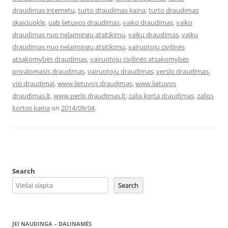
draudimas internetu
,
turto draudimas kaina
,
turto draudimas
skaiciuokle
,
uab lietuvos draudimas
,
vaiko draudimas
,
vaiko
draudimas nuo nelaimingų atsitikimų
,
vaiku draudimas
,
vaikų
draudimas nuo nelaimingų atsitikimų
,
vairuotojų civilinės
atsakomybės draudimas
,
vairuotojų civilinės atsakomybės
privalomasis draudimas
,
vairuotoju draudimas
,
verslo draudimas
,
visi draudimai
,
www.lietuvos draudimas
,
www.lietuvos
draudimas.lt
,
www.perlo draudimas.lt
,
zalia korta draudimas
,
zalios
kortos kaina
on
2014/09/04
.
Search
Search
JEI NAUDINGA – DALINAMĖS