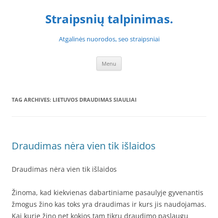
Skip
to
Straipsnių talpinimas.
content
Atgalinės nuorodos, seo straipsniai
Menu
TAG ARCHIVES:
LIETUVOS DRAUDIMAS SIAULIAI
Draudimas nėra vien tik išlaidos
Draudimas nėra vien tik išlaidos
Žinoma, kad kiekvienas dabartiniame pasaulyje gyvenantis
žmogus žino kas toks yra draudimas ir kurs jis naudojamas.
Kai kurie žino net kokios tam tikrų draudimo paslaugų