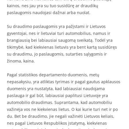
kainos, nes jau yra su tuo susidūrę ar draudikų
paslaugomis naudojasi dažnai arba nuolat.
Su draudimo paslaugomis yra pažįstami ir Lietuvos
gyventojai, nes ir lietuviai turi automobilius, namus ir
brangiausią bei labiausiai saugomą sveikatą. Todėl yra
tikimybė, kad kiekvienas lietuvis yra bent kartą susidūręs
su draudimu, jo paslaugomis, sutarties sąlygomis ir
žinoma, kaina.
Pagal statistikos departamento duomenis, metų
nepasakysiu, yra atliktas tyrimas ir pagal gautus apklausos
duomenis yra nustatyta, kad labiausiai naudojama
paslauga ir gal būt, labiausiai paplitusi Lietuvoje yra
automobilio draudimas. Suprantama, kad automobiliu
važinėja vos ne kiekvienas lietus. O kai kurie turi net ir po
du. Bet be draudimo, jie negali važinėti Lietuvos keliais,
nes pagal Lietuvos Respublikos įstatymą, kiekvienas