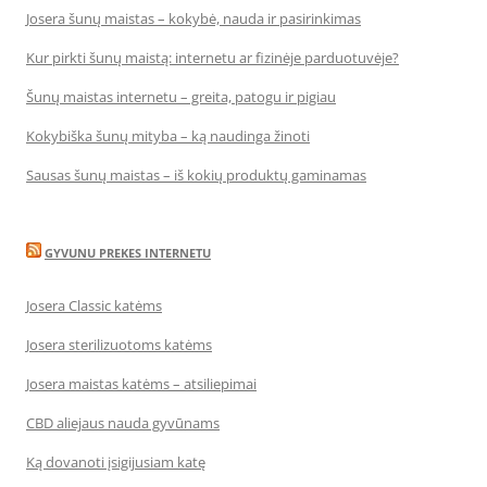
Josera šunų maistas – kokybė, nauda ir pasirinkimas
Kur pirkti šunų maistą: internetu ar fizinėje parduotuvėje?
Šunų maistas internetu – greita, patogu ir pigiau
Kokybiška šunų mityba – ką naudinga žinoti
Sausas šunų maistas – iš kokių produktų gaminamas
GYVUNU PREKES INTERNETU
Josera Classic katėms
Josera sterilizuotoms katėms
Josera maistas katėms – atsiliepimai
CBD aliejaus nauda gyvūnams
Ką dovanoti įsigijusiam katę