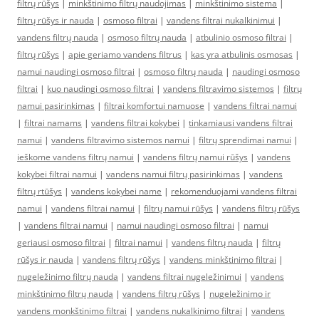
filtrų rūšys
|
minkštinimo filtrų naudojimas
|
minkštinimo sistema
|
filtrų rūšys ir nauda
|
osmoso filtrai
|
vandens filtrai nukalkinimui
|
vandens filtrų nauda
|
osmoso filtrų nauda
|
atbulinio osmoso filtrai
|
filtrų rūšys
|
apie geriamo vandens filtrus
|
kas yra atbulinis osmosas
|
namui naudingi osmoso filtrai
|
osmoso filtrų nauda
|
naudingi osmoso
filtrai
|
kuo naudingi osmoso filtrai
|
vandens filtravimo sistemos
|
filtrų
namui pasirinkimas
|
filtrai komfortui namuose
|
vandens filtrai namui
|
filtrai namams
|
vandens filtrai kokybei
|
tinkamiausi vandens filtrai
namui
|
vandens filtravimo sistemos namui
|
filtrų sprendimai namui
|
ieškome vandens filtrų namui
|
vandens filtrų namui rūšys
|
vandens
kokybei filtrai namui
|
vandens namui filtrų pasirinkimas
|
vandens
filtrų rtūšys
|
vandens kokybei name
|
rekomenduojami vandens filtrai
namui
|
vandens filtrai namui
|
filtrų namui rūšys
|
vandens filtrų rūšys
|
vandens filtrai namui
|
namui naudingi osmoso filtrai
|
namui
geriausi osmoso filtrai
|
filtrai namui
|
vandens filtrų nauda
|
filtrų
rūšys ir nauda
|
vandens filtrų rūšys
|
vandens minkštinimo filtrai
|
nugeležinimo filtrų nauda
|
vandens filtrai nugeležinimui
|
vandens
minkštinimo filtrų nauda
|
vandens filtrų rūšys
|
nugeležinimo ir
vandens monkštinimo filtrai
|
vandens nukalkinimo filtrai
|
vandens