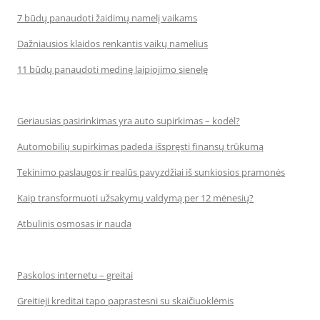
7 būdų panaudoti žaidimų namelį vaikams
Dažniausios klaidos renkantis vaikų namelius
11 būdų panaudoti medinę laipiojimo sienelę
Geriausias pasirinkimas yra auto supirkimas – kodėl?
Automobilių supirkimas padeda išspręsti finansų trūkumą
Tekinimo paslaugos ir realūs pavyzdžiai iš sunkiosios pramonės
Kaip transformuoti užsakymų valdymą per 12 mėnesių?
Atbulinis osmosas ir nauda
Paskolos internetu – greitai
Greitieji kreditai tapo paprastesni su skaičiuoklėmis