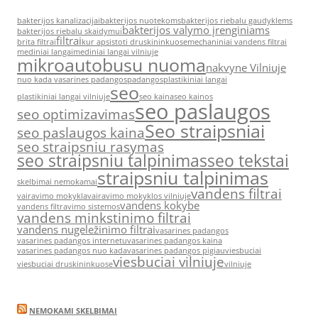
bakterijos kanalizacijai
bakterijos nuotekoms
bakterijos riebalu gaudyklems
bakterijos valymo įrenginiams
bakterijos riebalu skaidymui
filtrai
brita filtrai
kur apsistoti druskininkuose
mechaniniai vandens filtrai
mediniai langai
mediniai langai vilniuje
mikroautobusu nuoma
nakvyne Vilniuje
nuo kada vasarines padangos
padangos
plastikiniai langai
seo
plastikiniai langai vilniuje
seo kaina
seo kainos
seo paslaugos
seo optimizavimas
Seo straipsniai
seo paslaugos kaina
seo straipsniu rasymas
seo straipsniu talpinimas
seo tekstai
straipsniu talpinimas
skelbimai nemokamai
vandens filtrai
vairavimo mokykla
vairavimo mokyklos vilniuje
vandens kokybe
vandens filtravimo sistemos
vandens minkstinimo filtrai
vandens nugeležinimo filtrai
vasarines padangos
vasarines padangos internetu
vasarines padangos kaina
vasarines padangos nuo kada
vasarines padangos pigiau
viesbuciai
viesbuciai vilniuje
viesbuciai druskininkuose
vilniuje
NEMOKAMI SKELBIMAI