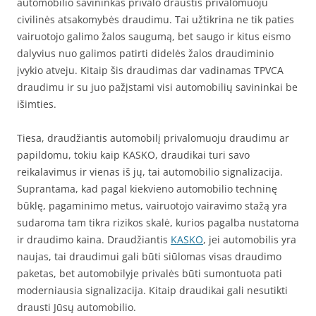
automobilio savininkas privalo draustis privalomuoju
civilinės atsakomybės draudimu. Tai užtikrina ne tik paties
vairuotojo galimo žalos saugumą, bet saugo ir kitus eismo
dalyvius nuo galimos patirti didelės žalos draudiminio
įvykio atveju. Kitaip šis draudimas dar vadinamas TPVCA
draudimu ir su juo pažįstami visi automobilių savininkai be
išimties.
Tiesa, draudžiantis automobilį privalomuoju draudimu ar
papildomu, tokiu kaip KASKO, draudikai turi savo
reikalavimus ir vienas iš jų, tai automobilio signalizacija.
Suprantama, kad pagal kiekvieno automobilio techninę
būklę, pagaminimo metus, vairuotojo vairavimo stažą yra
sudaroma tam tikra rizikos skalė, kurios pagalba nustatoma
ir draudimo kaina. Draudžiantis
KASKO
, jei automobilis yra
naujas, tai draudimui gali būti siūlomas visas draudimo
paketas, bet automobilyje privalės būti sumontuota pati
moderniausia signalizacija. Kitaip draudikai gali nesutikti
drausti Jūsų automobilio.