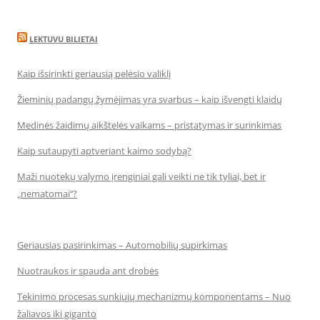
LEKTUVU BILIETAI
Kaip išsirinkti geriausią pelėsio valiklį
Žieminių padangų žymėjimas yra svarbus – kaip išvengti klaidų
Medinės žaidimų aikštelės vaikams – pristatymas ir surinkimas
Kaip sutaupyti aptveriant kaimo sodybą?
Maži nuotekų valymo įrenginiai gali veikti ne tik tyliai, bet ir
„nematomai‘‘?
Geriausias pasirinkimas – Automobilių supirkimas
Nuotraukos ir spauda ant drobės
Tekinimo procesas sunkiųjų mechanizmų komponentams – Nuo
žaliavos iki giganto