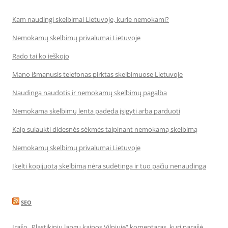
Kam naudingi skelbimai Lietuvoje, kurie nemokami?
Nemokamų skelbimų privalumai Lietuvoje
Rado tai ko ieškojo
Mano išmanusis telefonas pirktas skelbimuose Lietuvoje
Naudinga naudotis ir nemokamų skelbimų pagalba
Nemokama skelbimų lenta padeda įsigyti arba parduoti
Kaip sulaukti didesnės sėkmės talpinant nemokamą skelbimą
Nemokamų skelbimų privalumai Lietuvoje
Įkelti kopijuotą skelbimą nėra sudėtinga ir tuo pačiu nenaudinga
SEO
Įrašo „Plastikinių langų kainos Vilniuje“ komentaras, kurį parašė