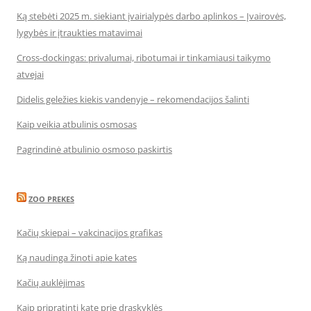
Ką stebėti 2025 m. siekiant įvairialypės darbo aplinkos – Įvairovės,
lygybės ir įtraukties matavimai
Cross-dockingas: privalumai, ribotumai ir tinkamiausi taikymo
atvejai
Didelis geležies kiekis vandenyje – rekomendacijos šalinti
Kaip veikia atbulinis osmosas
Pagrindinė atbulinio osmoso paskirtis
ZOO PREKES
Kačių skiepai – vakcinacijos grafikas
Ką naudinga žinoti apie kates
Kačių auklėjimas
Kaip pripratinti katę prie draskyklės