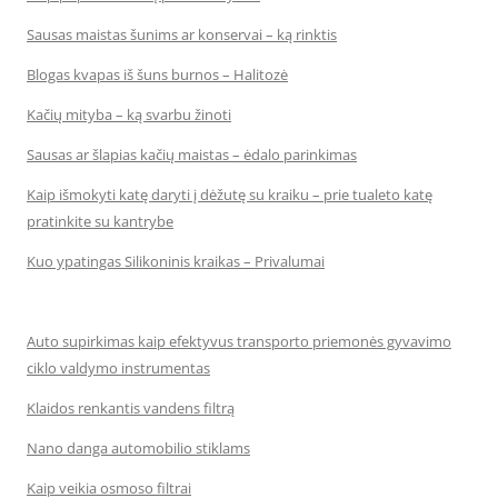
Sausas maistas šunims ar konservai – ką rinktis
Blogas kvapas iš šuns burnos – Halitozė
Kačių mityba – ką svarbu žinoti
Sausas ar šlapias kačių maistas – ėdalo parinkimas
Kaip išmokyti katę daryti į dėžutę su kraiku – prie tualeto katę
pratinkite su kantrybe
Kuo ypatingas Silikoninis kraikas – Privalumai
Auto supirkimas kaip efektyvus transporto priemonės gyvavimo
ciklo valdymo instrumentas
Klaidos renkantis vandens filtrą
Nano danga automobilio stiklams
Kaip veikia osmoso filtrai