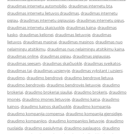
draudimas internetu automobilio
,
draudimas internetu bta
,
draudimas internetu lietuvos draudimas
,
draudimas internetu
pigiau
,
draudimas internetu pigiausias
,
draudimas internetu pigus
,
draudimas internetu skaiciuokle
,
draudimas kaina
,
draudimas
kasko
,
draudimas kelionei
,
draudimas lietuvoje
,
draudimas
lietuvos
,
draudimas masinai
,
draudimas masinos
,
draudimas nuo
nelaimingų atsitikimų
,
draudimas nuo nelaimingų atsitikimų kaina
,
draudimas online
,
draudimas pigiau
,
draudimas pigiausias
,
draudimas seesam
,
draudimas skaičiuoklė
,
draudimas sveikatos
,
draudimas tai
,
draudimas uzsienyje
,
draudimas vykstant i uzsieni
,
draudimo
,
draudimo bendrovė
,
draudimo bendrove lietuva
,
draudimo bendrovės
,
draudimo bendrovės lietuvoje
,
draudimo
brokeriai
,
draudimo brokeriai siauliai
,
draudimo brokeris
,
draudimo
įmonės
,
draudimo imones lietuvoje
,
draudimo kaina
,
draudimo
kainos
,
draudimo kainos skaičiuoklė
,
draudimo kompanija
,
draudimo kompanija compensa
,
draudimo kompanija gjensidige
,
draudimo kompanijos
,
draudimo kompanijos lietuvoje
,
draudimo
nuolaida
,
draudimo pasiulymai
,
draudimo paslaugos
,
draudimo