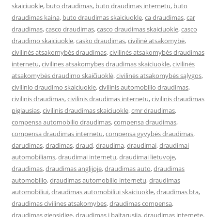
skaiciuokle
,
buto draudimas
,
buto draudimas internetu
,
buto
draudimas kaina
,
buto draudimas skaiciuokle
,
ca draudimas
,
car
draudimas
,
casco draudimas
,
casco draudimas skaiciuokle
,
casco
draudimo skaiciuokle
,
casko draudimas
,
civilinė atsakomybė
,
civilinės atsakomybės draudimas
,
civilinės atsakomybės draudimas
internetu
,
civilines atsakomybes draudimas skaiciuokle
,
civilinės
atsakomybės draudimo skaičiuoklė
,
civilinės atsakomybės sąlygos
,
civilinio draudimo skaiciuokle
,
civilinis automobilio draudimas
,
civilinis draudimas
,
civilinis draudimas internetu
,
civilinis draudimas
pigiausias
,
civilinis draudimas skaiciuokle
,
cmr draudimas
,
compensa automobilio draudimas
,
compensa draudimas
,
compensa draudimas internetu
,
compensa gyvybės draudimas
,
darudimas
,
dradimas
,
draud
,
draudima
,
draudimai
,
draudimai
automobiliams
,
draudimai internetu
,
draudimai lietuvoje
,
draudimas
,
draudimas anglijoje
,
draudimas auto
,
draudimas
automobilio
,
draudimas automobilio internetu
,
draudimas
automobiliui
,
draudimas automobiliui skaiciuokle
,
draudimas bta
,
draudimas civilines atsakomybes
,
draudimas compensa
,
draudimas gjensidige
,
draudimas i baltarusija
,
draudimas internete
,