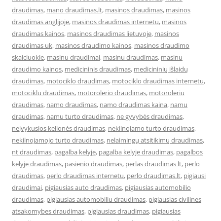
draudimas
,
mano draudimas.lt
,
masinos draudimas
,
masinos
draudimas anglijoje
,
masinos draudimas internetu
,
masinos
draudimas kainos
,
masinos draudimas lietuvoje
,
masinos
draudimas uk
,
masinos draudimo kainos
,
masinos draudimo
skaiciuokle
,
masinu draudimai
,
masinu draudimas
,
masinu
draudimo kainos
,
medicininis draudimas
,
medicininių išlaidų
draudimas
,
motociklo draudimas
,
motociklo draudimas internetu
,
motociklu draudimas
,
motorolerio draudimas
,
motoroleriu
draudimas
,
namo draudimas
,
namo draudimas kaina
,
namu
draudimas
,
namu turto draudimas
,
ne gyvybės draudimas
,
neįvykusios kelionės draudimas
,
nekilnojamo turto draudimas
,
nekilnojamojo turto draudimas
,
nelaimingų atsitikimų draudimas
,
nt draudimas
,
pagalba kelyje
,
pagalba kelyje draudimas
,
pagalbos
kelyje draudimas
,
pasienio draudimas
,
perlas draudimas lt
,
perlo
draudimas
,
perlo draudimas internetu
,
perlo draudimas.lt
,
pigiausi
draudimai
,
pigiausias auto draudimas
,
pigiausias automobilio
draudimas
,
pigiausias automobiliu draudimas
,
pigiausias civilines
atsakomybes draudimas
,
pigiausias draudimas
,
pigiausias