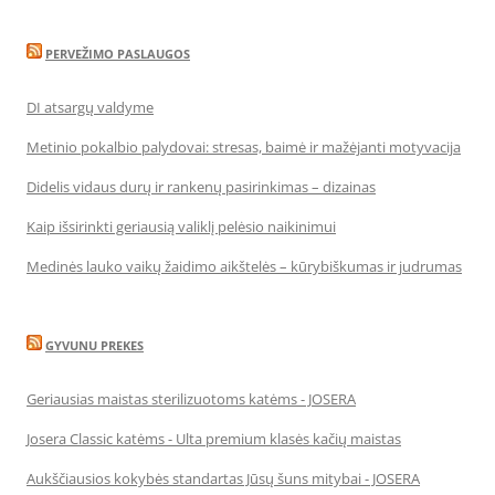
PERVEŽIMO PASLAUGOS
DI atsargų valdyme
Metinio pokalbio palydovai: stresas, baimė ir mažėjanti motyvacija
Didelis vidaus durų ir rankenų pasirinkimas – dizainas
Kaip išsirinkti geriausią valiklį pelėsio naikinimui
Medinės lauko vaikų žaidimo aikštelės – kūrybiškumas ir judrumas
GYVUNU PREKES
Geriausias maistas sterilizuotoms katėms - JOSERA
Josera Classic katėms - Ulta premium klasės kačių maistas
Aukščiausios kokybės standartas Jūsų šuns mitybai - JOSERA