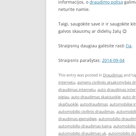
informacijos, o
draudimo polisą
galima
neturite namie.
Taigi, saugokite save ir ir saugokite k
galvos skausmų ar didelių žalų 😉
Straipsnių daugiau galėsite rasti
čia
.
Straipsnis parašytas:
2014-09-04
This entry was posted in
Draudimas
and ta
internetu
,
asmens civilinės atsakomybės d
draudimas internetu
,
auto draudimas inter
pigiau
,
auto draudimas skaiciuokle
,
auto d
skaičiuoklė
,
autodraudimas
,
automobiliai i
automobilio civilinis draudimas
,
automobil
draudimas gjensidige
,
automobilio draudim
automobilio draudimas kaina
,
automobilio
automobilio draudimas uk
,
automobilio dr