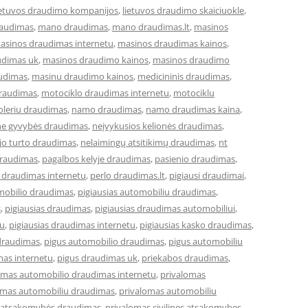
ietuvos draudimo kompanijos
,
lietuvos draudimo skaiciuokle
,
raudimas
,
mano draudimas
,
mano draudimas.lt
,
masinos
asinos draudimas internetu
,
masinos draudimas kainos
,
udimas uk
,
masinos draudimo kainos
,
masinos draudimo
udimas
,
masinu draudimo kainos
,
medicininis draudimas
,
draudimas
,
motociklo draudimas internetu
,
motociklu
leriu draudimas
,
namo draudimas
,
namo draudimas kaina
,
ne gyvybės draudimas
,
neįvykusios kelionės draudimas
,
jo turto draudimas
,
nelaimingų atsitikimų draudimas
,
nt
draudimas
,
pagalbos kelyje draudimas
,
pasienio draudimas
,
 draudimas internetu
,
perlo draudimas.lt
,
pigiausi draudimai
,
omobilio draudimas
,
pigiausias automobiliu draudimas
,
s
,
pigiausias draudimas
,
pigiausias draudimas automobiliui
,
tu
,
pigiausias draudimas internetu
,
pigiausias kasko draudimas
,
draudimas
,
pigus automobilio draudimas
,
pigus automobiliu
mas internetu
,
pigus draudimas uk
,
priekabos draudimas
,
omas automobilio draudimas internetu
,
privalomas
omas automobiliu draudimas
,
privalomas automobiliu
ės atsakomybės draudimas
,
privalomas civilines atsakomybes