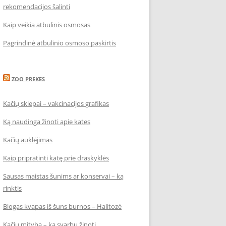
rekomendacijos šalinti
Kaip veikia atbulinis osmosas
Pagrindinė atbulinio osmoso paskirtis
ZOO PREKES
Kačių skiepai – vakcinacijos grafikas
Ką naudinga žinoti apie kates
Kačių auklėjimas
Kaip pripratinti katę prie draskyklės
Sausas maistas šunims ar konservai – ką
rinktis
Blogas kvapas iš šuns burnos – Halitozė
Kačių mityba – ką svarbu žinoti