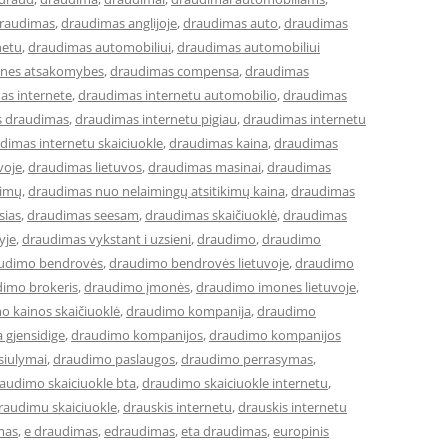
raudimas
,
draudimas anglijoje
,
draudimas auto
,
draudimas
netu
,
draudimas automobiliui
,
draudimas automobiliui
lines atsakomybes
,
draudimas compensa
,
draudimas
as internete
,
draudimas internetu automobilio
,
draudimas
s draudimas
,
draudimas internetu pigiau
,
draudimas internetu
dimas internetu skaiciuokle
,
draudimas kaina
,
draudimas
voje
,
draudimas lietuvos
,
draudimas masinai
,
draudimas
kimų
,
draudimas nuo nelaimingų atsitikimų kaina
,
draudimas
sias
,
draudimas seesam
,
draudimas skaičiuoklė
,
draudimas
yje
,
draudimas vykstant i uzsieni
,
draudimo
,
draudimo
udimo bendrovės
,
draudimo bendrovės lietuvoje
,
draudimo
imo brokeris
,
draudimo įmonės
,
draudimo imones lietuvoje
,
o kainos skaičiuoklė
,
draudimo kompanija
,
draudimo
 gjensidige
,
draudimo kompanijos
,
draudimo kompanijos
siulymai
,
draudimo paslaugos
,
draudimo perrasymas
,
audimo skaiciuokle bta
,
draudimo skaiciuokle internetu
,
raudimu skaiciuokle
,
drauskis internetu
,
drauskis internetu
mas
,
e draudimas
,
edraudimas
,
eta draudimas
,
europinis