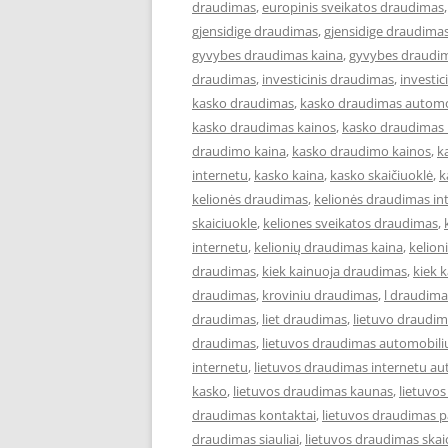
draudimas
,
europinis sveikatos draudimas
gjensidige draudimas
,
gjensidige draudimas
gyvybes draudimas kaina
,
gyvybes draudim
draudimas
,
investicinis draudimas
,
investi
kasko draudimas
,
kasko draudimas automo
kasko draudimas kainos
,
kasko draudimas 
draudimo kaina
,
kasko draudimo kainos
,
k
internetu
,
kasko kaina
,
kasko skaičiuoklė
,
k
kelionės draudimas
,
kelionės draudimas in
skaiciuokle
,
keliones sveikatos draudimas
,
internetu
,
kelionių draudimas kaina
,
kelion
draudimas
,
kiek kainuoja draudimas
,
kiek 
draudimas
,
kroviniu draudimas
,
l draudima
draudimas
,
liet draudimas
,
lietuvo draudi
draudimas
,
lietuvos draudimas automobili
internetu
,
lietuvos draudimas internetu au
kasko
,
lietuvos draudimas kaunas
,
lietuvo
draudimas kontaktai
,
lietuvos draudimas p
draudimas siauliai
,
lietuvos draudimas skai