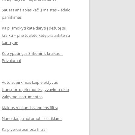
Sausas ar šlapias kačių maistas – ėdalo
parinkimas
Kaip išmokyti katę daryti į dėžutę su
kraiku – prie tualeto katę pratinkite su
kantrybe
Kuo ypatingas Silikoninis kraikas –
Privalumai
Auto supirkimas kaip efektyvus
transporto priemonės gyvavimo ciklo
valdymo instrumentas
Klaidos renkantis vandens filtrą
Nano danga automobilio stiklams
Kaip veikia osmoso filtrai