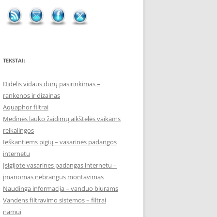
TEKSTAI:
Didelis vidaus durų pasirinkimas –
rankenos ir dizainas
Aquaphor filtrai
Medinės lauko žaidimų aikštelės vaikams
reikalingos
Ieškantiems pigių – vasarinės padangos
internetu
Įsigijote vasarines padangas internetu –
įmanomas nebrangus montavimas
Naudinga informacija – vanduo biurams
Vandens filtravimo sistemos – filtrai
namui