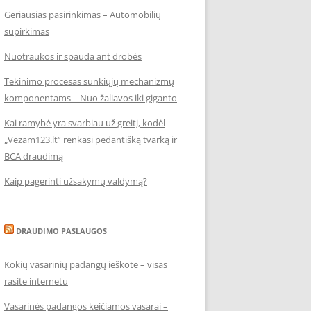
Geriausias pasirinkimas – Automobilių
supirkimas
Nuotraukos ir spauda ant drobės
Tekinimo procesas sunkiųjų mechanizmų
komponentams – Nuo žaliavos iki giganto
Kai ramybė yra svarbiau už greitį, kodėl
„Vezam123.lt“ renkasi pedantišką tvarką ir
BCA draudimą
Kaip pagerinti užsakymų valdymą?
DRAUDIMO PASLAUGOS
Kokių vasarinių padangų ieškote – visas
rasite internetu
Vasarinės padangos keičiamos vasarai –