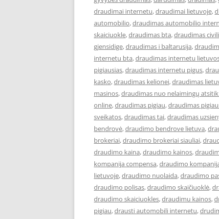
draudimai internetu
,
draudimai lietuvoje
,
d
automobilio
,
draudimas automobilio inter
skaiciuokle
,
draudimas bta
,
draudimas civi
gjensidige
,
draudimas i baltarusija
,
draudim
internetu bta
,
draudimas internetu lietuvo
pigiausias
,
draudimas internetu pigus
,
drau
kasko
,
draudimas kelionei
,
draudimas lietu
masinos
,
draudimas nuo nelaimingų atsiti
online
,
draudimas pigiau
,
draudimas pigiau
sveikatos
,
draudimas tai
,
draudimas uzsien
bendrovė
,
draudimo bendrove lietuva
,
dra
brokeriai
,
draudimo brokeriai siauliai
,
draud
draudimo kaina
,
draudimo kainos
,
draudim
kompanija compensa
,
draudimo kompanija
lietuvoje
,
draudimo nuolaida
,
draudimo pa
draudimo polisas
,
draudimo skaičiuoklė
,
dr
draudimo skaiciuokles
,
draudimu kainos
,
d
pigiau
,
drausti automobili internetu
,
drudi