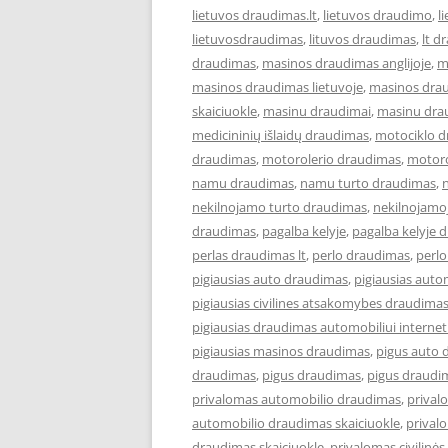
lietuvos draudimas.lt
,
lietuvos draudimo
,
l
lietuvosdraudimas
,
lituvos draudimas
,
lt d
draudimas
,
masinos draudimas anglijoje
,
m
masinos draudimas lietuvoje
,
masinos dra
skaiciuokle
,
masinu draudimai
,
masinu dra
medicininių išlaidų draudimas
,
motociklo 
draudimas
,
motorolerio draudimas
,
motoro
namu draudimas
,
namu turto draudimas
,
nekilnojamo turto draudimas
,
nekilnojamo
draudimas
,
pagalba kelyje
,
pagalba kelyje 
perlas draudimas lt
,
perlo draudimas
,
perlo
pigiausias auto draudimas
,
pigiausias aut
pigiausias civilines atsakomybes draudima
pigiausias draudimas automobiliui interne
pigiausias masinos draudimas
,
pigus auto 
draudimas
,
pigus draudimas
,
pigus draudi
privalomas automobilio draudimas
,
prival
automobilio draudimas skaiciuokle
,
prival
draudimas skaiciuokle
,
privalomas civilin