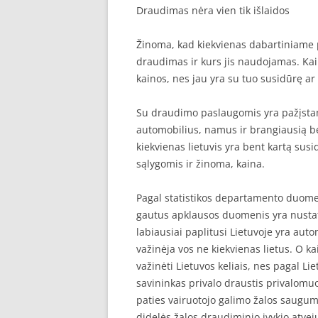
Draudimas nėra vien tik išlaidos
SEO STRAIPSNIU TALPINIMAS
Žinoma, kad kiekvienas dabartiniame 
SEO STRAIPSNIU TALPINIMAS
draudimas ir kurs jis naudojamas. Kai
kainos, nes jau yra su tuo susidūrę a
Su draudimo paslaugomis yra pažįstami 
automobilius, namus ir brangiausią be
kiekvienas lietuvis yra bent kartą sus
sąlygomis ir žinoma, kaina.
Pagal statistikos departamento duomen
gautus apklausos duomenis yra nustaty
labiausiai paplitusi Lietuvoje yra au
važinėja vos ne kiekvienas lietus. O ka
važinėti Lietuvos keliais, nes pagal L
savininkas privalo draustis privalomuo
paties vairuotojo galimo žalos saugumą
didelės žalos draudiminio įvykio atve