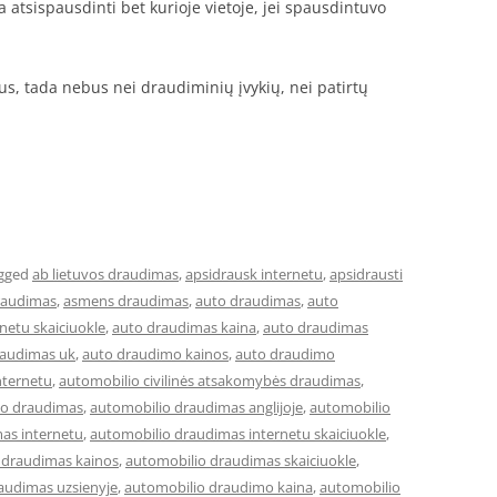
 atsispausdinti bet kurioje vietoje, jei spausdintuvo
itus, tada nebus nei draudiminių įvykių, nei patirtų
gged
ab lietuvos draudimas
,
apsidrausk internetu
,
apsidrausti
raudimas
,
asmens draudimas
,
auto draudimas
,
auto
netu skaiciuokle
,
auto draudimas kaina
,
auto draudimas
raudimas uk
,
auto draudimo kainos
,
auto draudimo
nternetu
,
automobilio civilinės atsakomybės draudimas
,
io draudimas
,
automobilio draudimas anglijoje
,
automobilio
as internetu
,
automobilio draudimas internetu skaiciuokle
,
 draudimas kainos
,
automobilio draudimas skaiciuokle
,
audimas uzsienyje
,
automobilio draudimo kaina
,
automobilio