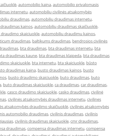
aičiuoklė
,
automobilio kaina
,
automobilio privalomasis
dimas internetu
,
automobilių civilinės atsakomybės
bilių draudimas
,
automobilių draudimas internetu
,
 draudimas kainos
,
automobilių draudimas skaičiuoklė
,
 draudimo skaiciuokle
,
automobiliu draudimu kainos
,
lticum draudimas
,
baltikums draudimas
,
bendrosios civilinės
 draudimas
,
bta draudimas
,
bta draudimas internetu
,
bta
bta draudimas kaune
,
bta draudimas klaipeda
,
bta draudimas
dimo skaiciuokle
,
bta internetu
,
bta skaiciuokle
,
būsto
sto draudimas kaina
,
busto draudimas kainos
,
busto
inos
,
busto draudimo skaiciuokle
,
buto draudimas
,
buto
a
,
buto draudimas skaiciuokle
,
ca draudimas
,
car draudimas
,
kle
,
casco draudimo skaiciuokle
,
casko draudimas
,
civilinė
imas
,
civilinės atsakomybės draudimas internetu
,
civilines
inės atsakomybės draudimo skaičiuoklė
,
civilinės atsakomybės
linis automobilio draudimas
,
civilinis draudimas
,
civilinis
giausias
,
civilinis draudimas skaiciuokle
,
cmr draudimas
,
sa draudimas
,
compensa draudimas internetu
,
compensa
draud
,
draudima
,
draudimai
,
draudimai automobiliams
,