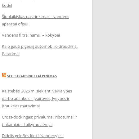
kodėl
Šiuolaikiškas pasirinkimas – vandens
aparatai ofisui
Vandens filtrai namui – kokybei
Kaip gauti pigesnį automobilio draudimą.
Patarimai
SEO STRAIPSNIU TALPINIMAS
Ką stebėti 2025 m. siekiant įvairialypės
darbo aplinkos – Įvairovės, lygybės ir
įtraukties matavimai
Cross-dockingas: privalumai, ribotumai ir
tinkamiausi taikymo atvejai
Didelis geležies kiekis vandenyje –