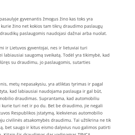
pasaulyje gyvenantis žmogus žino kas toks yra
 kurie žino net kokios tam tikrų draudimo paslaugų
r draudikų paslaugomis naudojasi dažnai arba nuolat.
ir Lietuvos gyventojai, nes ir lietuviai turi
i labiausiai saugomą sveikatą. Todėl yra tikimybė, kad
idūręs su draudimu, jo paslaugomis, sutarties
is, metų nepasakysiu, yra atliktas tyrimas ir pagal
ta, kad labiausiai naudojama paslauga ir gal būt,
tomobilio draudimas. Suprantama, kad automobiliu
i kurie turi net ir po du. Bet be draudimo, jie negali
ietuvos Respublikos įstatymą, kiekvienas automobilio
ju civilinės atsakomybės draudimu. Tai užtikrina ne tik
, bet saugo ir kitus eismo dalyvius nuo galimos patirti
ju. Kitaip šis draudimas dar vadinamas TPVCA