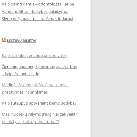
Kaip balinti dantis – odontologas Kaune
Vandens filtrai – kokybės palaikymui
Sienų dažymas – pasiruošimas ir darbai
LEKTUVU BILIETAI
Kaip išsirinkti geriausią pelėsio valiklį
Žieminių padangų žymėjimas yra svarbus
– kaip išvengti klaidų
Medinės žaidimų aikštelės vaikams –
pristatymas ir surinkimas
Kaip sutaupyti aptveriant kaimo sodybą?
Maži nuotekų valymo įrenginiai gali veikti
ne tik tyliai, bet ir „nematomai‘‘?