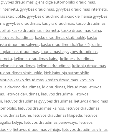
,
givybes draudimas
,
gjensidige automobilio draudimas
,
 internetu
,
gyvybės draudimas
,
gyvybes draudimas internetu
,
as skaiciuokle
,
gyvybes draudimo skaiciuokle
,
hansa gyvybės
cinis gyvybės draudimas
,
kas yra draudimas
,
kasco draudimas
,
biliui
,
kasko draudimas internetu
,
kasko draudimas kaina
,
lietuvos draudimas
,
kasko draudimas skaičiuoklė
,
kasko
asko draudimo salygos
,
kasko draudimo skaičiuoklė
,
kasko
aupiamasis draudimas
,
kaupiamasis gyvybės draudimas
,
ternetu
,
keliones draudimas kaina
,
keliones draudimas
kelioninis draudimas
,
kelioniu draudimas
,
kelionių draudimas
iu draudimas skaiciuokle
,
kiek kainuoja automobilio
kainuoja kasko draudimas
,
kredito draudimas
,
krovinio
s
,
laidavimo draudimas
,
ld draudimas
,
ldraudimas
,
letuvos
mas
,
lietuvos darudimas
,
lietuvos draudima
,
lietuvos
ui
,
lietuvos draudimas gyvybes draudimas
,
lietuvos draudimas
tomobilio
,
lietuvos draudimas kainos
,
lietuvos draudimas
s draudimas kaune
,
lietuvos draudimas klaipeda
,
lietuvos
agalba kelyje
,
lietuvos draudimas panevezys
,
lietuvos
ciuokle
,
lietuvos draudimas vilniuje
,
lietuvos draudimas vilnius
,