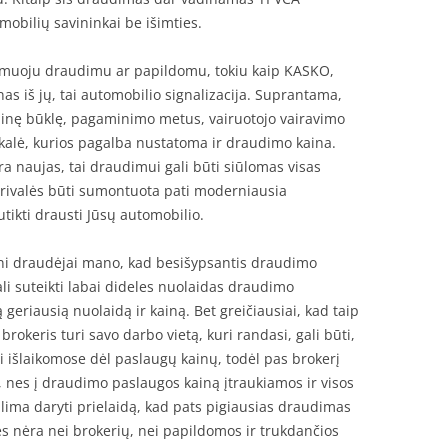
mobilių savininkai be išimties.
lomuoju draudimu ar papildomu, tokiu kaip KASKO,
nas iš jų, tai automobilio signalizacija. Suprantama,
ninę būklę, pagaminimo metus, vairuotojo vairavimo
skalė, kurios pagalba nustatoma ir draudimo kaina.
yra naujas, tai draudimui gali būti siūlomas visas
rivalės būti sumontuota pati moderniausia
utikti drausti Jūsų automobilio.
ni draudėjai mano, kad besišypsantis draudimo
ali suteikti labai dideles nuolaidas draudimo
 geriausią nuolaidą ir kainą. Bet greičiausiai, kad taip
rokeris turi savo darbo vietą, kuri randasi, gali būti,
išlaikomose dėl paslaugų kainų, todėl pas brokerį
ų, nes į draudimo paslaugos kainą įtraukiamos ir visos
alima daryti prielaidą, kad pats pigiausias draudimas
s nėra nei brokerių, nei papildomos ir trukdančios