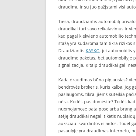
draudimu ir su juo pažįstami visi auto
Tiesa, draudžiantis automobilį priva
draudikai turi savo reikalavimus ir vie
kad pagal kiekvieno automobilio tech
stažą yra sudaroma tam tikra rizikos 
Draudžiantis
KASKO
, jei automobilis 
draudimo paketas, bet automobilyje p
signalizacija. Kitaip draudikai gali nes
Kada draudimas būna pigiausias? Vie
bendrovės brokeris, kuris kalba, jog g
paslaugoms, tikrai jiems suteikia pačią
nėra. Kodėl, pasidomėsite? Todėl, kad b
nuomojamose patalpose arba brangiai 
atėję draudikai negali tikėtis nuolaid
aukščiau išvardintos išlaidos. Todėl g
pasaulyje yra draudimas internetu, ne