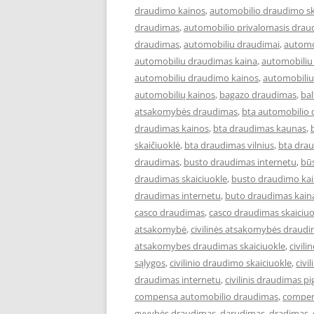
draudimo kainos
,
automobilio draudimo sk
draudimas
,
automobilio privalomasis drau
draudimas
,
automobiliu draudimai
,
automo
automobiliu draudimas kaina
,
automobiliu
automobiliu draudimo kainos
,
automobiliu
automobilių kainos
,
bagazo draudimas
,
ba
atsakomybės draudimas
,
bta automobilio
draudimas kainos
,
bta draudimas kaunas
,
skaičiuoklė
,
bta draudimas vilnius
,
bta drau
draudimas
,
busto draudimas internetu
,
bū
draudimas skaiciuokle
,
busto draudimo ka
draudimas internetu
,
buto draudimas kain
casco draudimas
,
casco draudimas skaiciuo
atsakomybė
,
civilinės atsakomybės draud
atsakomybes draudimas skaiciuokle
,
civil
sąlygos
,
civilinio draudimo skaiciuokle
,
civi
draudimas internetu
,
civilinis draudimas pi
compensa automobilio draudimas
,
compen
gyvybės draudimas
,
darudimas
,
dradimas
,