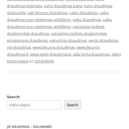
draudimas internetu
,
turto draudimas kaina
,
turto draudimas
skaiciuokle
,
uab lietuvos draudimas
,
vaiko draudimas
,
vaiko
draudimas nuo nelaimingų atsitikimų
,
vaiku draudimas
,
vaikų
draudimas nuo nelaimingų atsitikimų
,
vairuotojų civilinės
atsakomybės draudimas
,
vairuotojų civilinės atsakomybės
privalomasis draudimas
,
vairuotoju draudimas
,
verslo draudimas
,
visi draudimai
,
www.lietuvos draudimas
,
www.lietuvos
draudimas.lt
,
www.perlo draudimas.lt
,
zalia korta draudimas
,
zalios
kortos kaina
on
2014/09/04
.
Search
Search
JEI NAUDINGA – DALINAMĖS