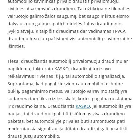
automobilio savininkas privalo draustis privalomuoju
civilinės atsakomybės draudimu. Tai užtikrina ne tik paties
vairuotojo galimo žalos saugumą, bet saugo ir kitus eismo
dalyvius nuo galimos patirti didelės žalos draudiminio
įvykio atveju. Kitaip šis draudimas dar vadinamas TPVCA
draudimu ir su juo pažįstami visi automobilių savininkai be
išimties.
Tiesa, draudžiantis automobilį privalomuoju draudimu ar
papildomu, tokiu kaip KASKO, draudikai turi savo
reikalavimus ir vienas iš jų, tai automobilio signalizacija.
Suprantama, kad pagal kiekvieno automobilio techninę
būklę, pagaminimo metus, vairuotojo vairavimo stažą yra
sudaroma tam tikra rizikos skalė, kurios pagalba nustatoma
ir draudimo kaina. Draudžiantis
KASKO
, jei automobilis yra
naujas, tai draudimui gali būti siūlomas visas draudimo
paketas, bet automobilyje privalės būti sumontuota pati
moderniausia signalizacija. Kitaip draudikai gali nesutikti
drausti Jūsų automobilio.