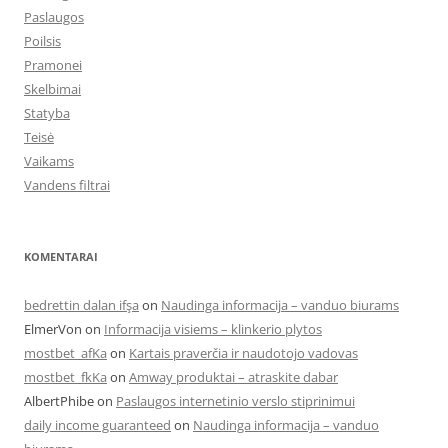
Paslaugos
Poilsis
Pramonei
Skelbimai
Statyba
Teisė
Vaikams
Vandens filtrai
KOMENTARAI
bedrettin dalan ifşa
on
Naudinga informacija – vanduo biurams
ElmerVon
on
Informacija visiems – klinkerio plytos
mostbet_afKa
on
Kartais praverčia ir naudotojo vadovas
mostbet_fkKa
on
Amway produktai – atraskite dabar
AlbertPhibe
on
Paslaugos internetinio verslo stiprinimui
daily income guaranteed
on
Naudinga informacija – vanduo