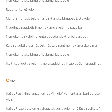
Nemokamų skelbimų privalumai Lietuvoje
Rado tai ko ieškojo
Mano išmanusis telefonas pirktas skelbimuose Lietuvoje
Naudinga naudotis ir nemokamų skelbimų pagalba
Nemokama skelbimų lenta padeda įsigyti arba parduoti
Kaip sulaukti didesnės sėkmės talpinant nemokamą skelbimą
Nemokamų skelbimų privalumai Lietuvoje
Įkelti kopijuotą skelbimą nėra sudėtinga ir tuo pačiu nenaudinga
SEO
Įrašo „Plastikinių langų kainos Vilniuje“ komentaras, kurį parašė
Algis
Įrašo „Prezervatyvai yra draugiškiausia priemonė Jūsų sveikatai“