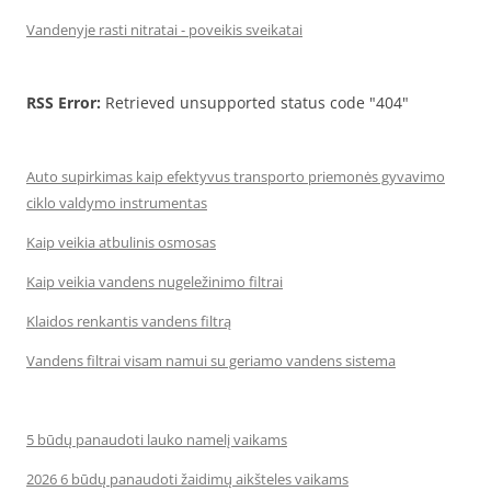
Vandenyje rasti nitratai - poveikis sveikatai
RSS Error:
Retrieved unsupported status code "404"
Auto supirkimas kaip efektyvus transporto priemonės gyvavimo
ciklo valdymo instrumentas
Kaip veikia atbulinis osmosas
Kaip veikia vandens nugeležinimo filtrai
Klaidos renkantis vandens filtrą
Vandens filtrai visam namui su geriamo vandens sistema
5 būdų panaudoti lauko namelį vaikams
2026 6 būdų panaudoti žaidimų aikšteles vaikams