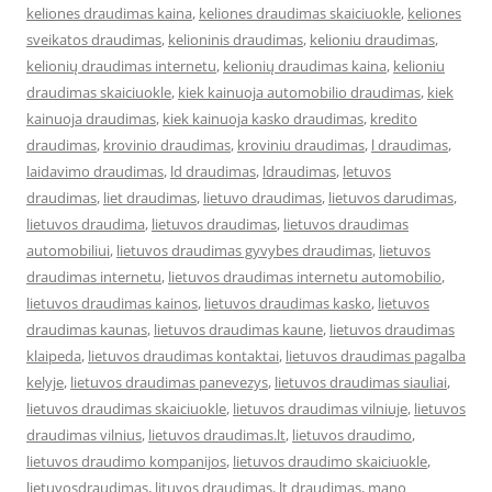
keliones draudimas kaina
,
keliones draudimas skaiciuokle
,
keliones
sveikatos draudimas
,
kelioninis draudimas
,
kelioniu draudimas
,
kelionių draudimas internetu
,
kelionių draudimas kaina
,
kelioniu
draudimas skaiciuokle
,
kiek kainuoja automobilio draudimas
,
kiek
kainuoja draudimas
,
kiek kainuoja kasko draudimas
,
kredito
draudimas
,
krovinio draudimas
,
kroviniu draudimas
,
l draudimas
,
laidavimo draudimas
,
ld draudimas
,
ldraudimas
,
letuvos
draudimas
,
liet draudimas
,
lietuvo draudimas
,
lietuvos darudimas
,
lietuvos draudima
,
lietuvos draudimas
,
lietuvos draudimas
automobiliui
,
lietuvos draudimas gyvybes draudimas
,
lietuvos
draudimas internetu
,
lietuvos draudimas internetu automobilio
,
lietuvos draudimas kainos
,
lietuvos draudimas kasko
,
lietuvos
draudimas kaunas
,
lietuvos draudimas kaune
,
lietuvos draudimas
klaipeda
,
lietuvos draudimas kontaktai
,
lietuvos draudimas pagalba
kelyje
,
lietuvos draudimas panevezys
,
lietuvos draudimas siauliai
,
lietuvos draudimas skaiciuokle
,
lietuvos draudimas vilniuje
,
lietuvos
draudimas vilnius
,
lietuvos draudimas.lt
,
lietuvos draudimo
,
lietuvos draudimo kompanijos
,
lietuvos draudimo skaiciuokle
,
lietuvosdraudimas
,
lituvos draudimas
,
lt draudimas
,
mano