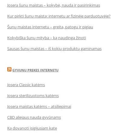
Josera šunų maistas – kokybė, nauda ir pasirinkimas
Kur pirkti šunų maistą: internetu ar fizinėje parduotuvėje?
Šunų maistas internetu – greita, patogu ir pigiau
Kokybiška šunų mityba – ką naudinga žinoti
Sausas šunų maistas – iš kokių produktų gaminamas
GYVUNU PREKES INTERNETU
Josera Classic katėms
Josera sterilizuotoms katėms
Josera maistas katėms – atsiliepimai
CBD aliejaus nauda gyvūnams
Ką dovanoti įsigijusiam katę