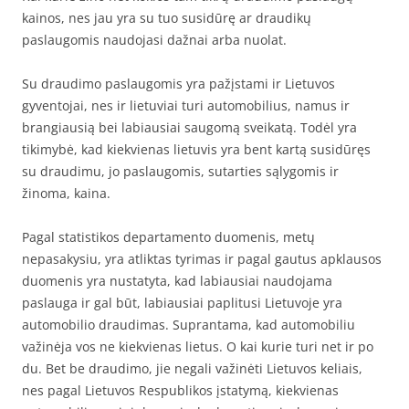
kainos, nes jau yra su tuo susidūrę ar draudikų
paslaugomis naudojasi dažnai arba nuolat.
Su draudimo paslaugomis yra pažįstami ir Lietuvos
gyventojai, nes ir lietuviai turi automobilius, namus ir
brangiausią bei labiausiai saugomą sveikatą. Todėl yra
tikimybė, kad kiekvienas lietuvis yra bent kartą susidūręs
su draudimu, jo paslaugomis, sutarties sąlygomis ir
žinoma, kaina.
Pagal statistikos departamento duomenis, metų
nepasakysiu, yra atliktas tyrimas ir pagal gautus apklausos
duomenis yra nustatyta, kad labiausiai naudojama
paslauga ir gal būt, labiausiai paplitusi Lietuvoje yra
automobilio draudimas. Suprantama, kad automobiliu
važinėja vos ne kiekvienas lietus. O kai kurie turi net ir po
du. Bet be draudimo, jie negali važinėti Lietuvos keliais,
nes pagal Lietuvos Respublikos įstatymą, kiekvienas