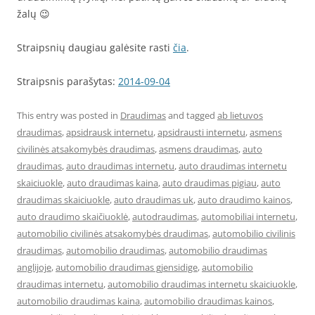
žalų 😉
Straipsnių daugiau galėsite rasti
čia
.
Straipsnis parašytas:
2014-09-04
This entry was posted in
Draudimas
and tagged
ab lietuvos
draudimas
,
apsidrausk internetu
,
apsidrausti internetu
,
asmens
civilinės atsakomybės draudimas
,
asmens draudimas
,
auto
draudimas
,
auto draudimas internetu
,
auto draudimas internetu
skaiciuokle
,
auto draudimas kaina
,
auto draudimas pigiau
,
auto
draudimas skaiciuokle
,
auto draudimas uk
,
auto draudimo kainos
,
auto draudimo skaičiuoklė
,
autodraudimas
,
automobiliai internetu
,
automobilio civilinės atsakomybės draudimas
,
automobilio civilinis
draudimas
,
automobilio draudimas
,
automobilio draudimas
anglijoje
,
automobilio draudimas gjensidige
,
automobilio
draudimas internetu
,
automobilio draudimas internetu skaiciuokle
,
automobilio draudimas kaina
,
automobilio draudimas kainos
,