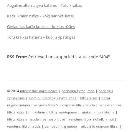
Augalinė alternatyva katėms – Tofu kraikas
Kačių kraiko rūšys – kokį parinkti katei
Geriausias kačių kraikas – kokios rūšies
Tofu kraikas katėms – kuo jis ypatingas
RSS Error:
Retrieved unsupported status code "404"
© 2014
internetine parduotuve
|
padangų žymėjimas
|
padangų
žymėjimas
|
žieminių padangų žymėjimas
|
filtrų rūšys
|
filtrai
nugeležinimui
|
osmoso filtrai> |
osmoso filtrų nauda
|
osmoso filtrai
|
filtrų rūšys
|
minkštinimo filtrų naudojimas
|
minkštinimo sistema
|
filtrų rūšys ir nauda
|
osmoso filtrai
|
vandens filtrai nukalkinimui
|
vandens filtrų nauda
|
osmoso filtrų nauda
|
atbulinio osmoso filtrai
|