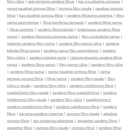
filtrų rūšys
|
apie geriamo vandens filtrus
|
kas yra atbulinis osmosas
|
namui naudingi osmoso filtrai
|
osmoso filtrų nauda
|
naudingi osmoso
filtrai
|
kuo naudingi osmoso filtrai
|
vandens filtravimo sistemos
|
filtrų
namui pasirinkimas
|
filtrai komfortui namuose
|
vandens filtrai namui
|
filtrai namams
|
vandens filtrai kokybei
|
tinkamiausi vandens filtrai
namui
|
vandens filtravimo sistemos namui
|
filtrų sprendimai namui
|
ieškome vandens filtrų namui
|
vandens filtrų namui rūšys
|
vandens
kokybei filtrai namui
|
vandens namui filtrų pasirinkimas
|
vandens
filtrų rtūšys
|
vandens kokybei name
|
rekomenduojami vandens filtrai
namui
|
vandens filtrai namui
|
filtrų namui rūšys
|
vandens filtrų rūšys
|
vandens filtrai namui
|
namui naudingi osmoso filtrai
|
namui
geriausi osmoso filtrai
|
filtrai namui
|
vandens filtrų nauda
|
filtrų
rūšys ir nauda
|
vandens filtrų rūšys
|
vandens minkštinimo filtrai
|
nugeležinimo filtrų nauda
|
vandens filtrai nugeležinimui
|
vandens
minkštinimo filtrų nauda
|
vandens filtrų rūšys
|
nugeležinimo ir
vandens monkštinimo filtrai
|
vandens nukalkinimo filtrai
|
vandens
filtrai
|
geriamo vandens sistemos
|
osmoso filtrų nauda
|
atbulinio
osmoso filtrai
|
seo straipsniu talpinimas
|
aquaphor vandens filtrai
|
aquaphor filtrai
|
osmoso filtrų nauda
|
osmoso filtrai
|
vandens filtrai