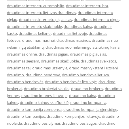
draudimas internetu automobilio
,
draudimas internetu bta
,
draudimas internetu lietuvos draudimas
,
draudimas internetu
pigiau
,
draudimas internetu pigiausias
,
draudimas internetu pigus
,
draudimas internetu skaiciuokle
,
draudimas kaina
,
draudimas
kasko
,
draudimas kelionei
,
draudimas lietuvoje
,
draudimas
lietuvos
,
draudimas masinai
,
draudimas masinos
,
draudimas nuo
nelaimingų atsitikimų
,
draudimas nuo nelaimingų atsitikimų kaina
,
draudimas online
,
draudimas pigiau
,
draudimas pigiausias
,
draudimas seesam
,
draudimas skaičiuoklė
,
draudimas sveikatos
,
draudimas tai
,
draudimas uzsienyje
,
draudimas vykstant i uzsieni
,
draudimo
,
draudimo bendrovė
,
draudimo bendrove lietuva
,
draudimo bendrovės
,
draudimo bendrovės lietuvoje
,
draudimo
brokeriai
,
draudimo brokeriai siauliai
,
draudimo brokeris
,
draudimo
įmonės
,
draudimo imones lietuvoje
,
draudimo kaina
,
draudimo
kainos
,
draudimo kainos skaičiuoklė
,
draudimo kompanija
,
draudimo kompanija compensa
,
draudimo kompanija gjensidige
,
draudimo kompanijos
,
draudimo kompanijos lietuvoje
,
draudimo
nuolaida
,
draudimo pasiulymai
,
draudimo paslaugos
,
draudimo