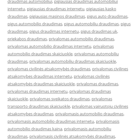
draudimas automobiliui
,
pigiausias draudimas automobiliui
internetu
,
pigiausias draudimas internetu
,
pigiausias kasko
draudimas
,
pigiausias masinos draudimas
,
pigus auto draudimas
,
pigus automobilio draudimas
,
pigus automobiliu draudimas
,
pigus
draudimas
,
pigus draudimas internetu
,
pigus draudimas uk
,
priekabos draudimas
,
privalomas automobilio draudimas
,
privalomas automobilio draudimas internetu
,
privalomas
automobilio draudimas skaiciuokle
,
privalomas automobiliu
draudimas
,
privalomas automobiliu draudimas skaiciuokle
,
privalomas civilinės atsakomybės draudimas
,
privalomas civilines
atsakomybes draudimas internetu
,
privalomas civilinės
atsakomybės draudimas skaiciuokle
,
privalomas draudimas
,
privalomas draudimas internetu
,
privalomas draudimas
skaiciuokle
,
privalomas sveikatos draudimas
,
privalomas
transporto draudimas skaiciuokle
,
privalomas vairuotoju civilines
atsakomybes draudimas
,
privalomasis automobilio draudimas
,
privalomasis automobilio draudimas internetu
,
privalomasis
automobilio draudimas kaina
,
privalomasis automobiliu
draudimas
,
privalomasis civilinės atsakomybės draudimas
,