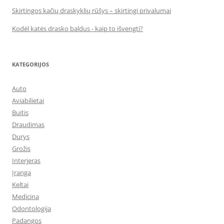
Skirtingos kačių draskyklių rūšys – skirtingi privalumai
Kodėl katės drasko baldus - kaip to išvengti?
KATEGORIJOS
Auto
Aviabilietai
Buitis
Draudimas
Durys
Grožis
Interjeras
Įranga
Keltai
Medicina
Odontologija
Padangos