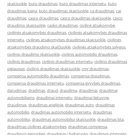
skaiciuokle
,
buto draudimas
,
buto draudimas internetu
,
buto
draudimas kaina
,
buto draudimas skaiciuokle
,
ca draudimas
,
car
draudimas
,
casco draudimas
,
casco draudimas skaiciuokle
,
casco
draudimo skaiciuokle
,
casko draudimas
,
civilinė atsakomybė
,
civilinės atsakomybės draudimas
,
civilinės atsakomybės draudimas
internetu
,
civilines atsakomybes draudimas skaiciuokle
,
civilinės
atsakomybės draudimo skaičiuoklė
,
civilinės atsakomybės sąlygos
,
civilinio draudimo skaiciuokle
,
civilinis automobilio draudimas
,
civilinis draudimas
,
civilinis draudimas internetu
,
civilinis draudimas
pigiausias
,
civilinis draudimas skaiciuokle
,
cmr draudimas
,
compensa automobilio draudimas
,
compensa draudimas
,
compensa draudimas internetu
,
compensa gyvybės draudimas
,
darudimas
,
dradimas
,
draud
,
draudima
,
draudimai
,
draudimai
automobiliams
,
draudimai internetu
,
draudimai lietuvoje
,
draudimas
,
draudimas anglijoje
,
draudimas auto
,
draudimas
automobilio
,
draudimas automobilio internetu
,
draudimas
automobiliui
,
draudimas automobiliui skaiciuokle
,
draudimas bta
,
draudimas civilines atsakomybes
,
draudimas compensa
,
draudimas gjensidige
,
draudimas i baltarusija
,
draudimas internete
,