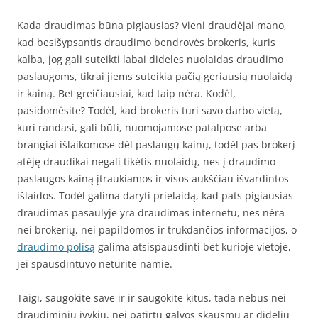
Kada draudimas būna pigiausias? Vieni draudėjai mano,
kad besišypsantis draudimo bendrovės brokeris, kuris
kalba, jog gali suteikti labai dideles nuolaidas draudimo
paslaugoms, tikrai jiems suteikia pačią geriausią nuolaidą
ir kainą. Bet greičiausiai, kad taip nėra. Kodėl,
pasidomėsite? Todėl, kad brokeris turi savo darbo vietą,
kuri randasi, gali būti, nuomojamose patalpose arba
brangiai išlaikomose dėl paslaugų kainų, todėl pas brokerį
atėję draudikai negali tikėtis nuolaidų, nes į draudimo
paslaugos kainą įtraukiamos ir visos aukščiau išvardintos
išlaidos. Todėl galima daryti prielaidą, kad pats pigiausias
draudimas pasaulyje yra draudimas internetu, nes nėra
nei brokerių, nei papildomos ir trukdančios informacijos, o
draudimo polisą
galima atsispausdinti bet kurioje vietoje,
jei spausdintuvo neturite namie.
Taigi, saugokite save ir ir saugokite kitus, tada nebus nei
draudiminių įvykių, nei patirtų galvos skausmų ar didelių