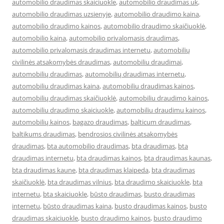
automobilio draudimas skaiciuokle
,
automobilio draudimas uk
,
automobilio draudimas uzsienyje
,
automobilio draudimo kaina
,
automobilio draudimo kainos
,
automobilio draudimo skaičiuoklė
,
automobilio kaina
,
automobilio privalomasis draudimas
,
automobilio privalomasis draudimas internetu
,
automobilių
civilinės atsakomybės draudimas
,
automobiliu draudimai
,
automobilių draudimas
,
automobilių draudimas internetu
,
automobiliu draudimas kaina
,
automobiliu draudimas kainos
,
automobilių draudimas skaičiuoklė
,
automobiliu draudimo kainos
,
automobiliu draudimo skaiciuokle
,
automobiliu draudimu kainos
,
automobilių kainos
,
bagazo draudimas
,
balticum draudimas
,
baltikums draudimas
,
bendrosios civilinės atsakomybės
draudimas
,
bta automobilio draudimas
,
bta draudimas
,
bta
draudimas internetu
,
bta draudimas kainos
,
bta draudimas kaunas
,
bta draudimas kaune
,
bta draudimas klaipeda
,
bta draudimas
skaičiuoklė
,
bta draudimas vilnius
,
bta draudimo skaiciuokle
,
bta
internetu
,
bta skaiciuokle
,
būsto draudimas
,
busto draudimas
internetu
,
būsto draudimas kaina
,
busto draudimas kainos
,
busto
draudimas skaiciuokle
,
busto draudimo kainos
,
busto draudimo