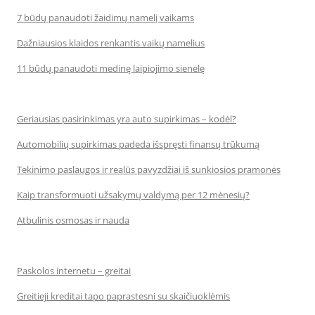
7 būdų panaudoti žaidimų namelį vaikams
Dažniausios klaidos renkantis vaikų namelius
11 būdų panaudoti medinę laipiojimo sienelę
Geriausias pasirinkimas yra auto supirkimas – kodėl?
Automobilių supirkimas padeda išspręsti finansų trūkumą
Tekinimo paslaugos ir realūs pavyzdžiai iš sunkiosios pramonės
Kaip transformuoti užsakymų valdymą per 12 mėnesių?
Atbulinis osmosas ir nauda
Paskolos internetu – greitai
Greitieji kreditai tapo paprastesni su skaičiuoklėmis