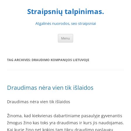
Skip
to
Straipsnių talpinimas.
content
Atgalinės nuorodos, seo straipsniai
Menu
TAG ARCHIVES:
DRAUDIMO KOMPANIJOS LIETUVOJE
Draudimas nėra vien tik išlaidos
Draudimas nėra vien tik išlaidos
Žinoma, kad kiekvienas dabartiniame pasaulyje gyvenantis
žmogus žino kas toks yra draudimas ir kurs jis naudojamas.
Kai kurie žino net kokios tam tikrų draudimo paslaugų