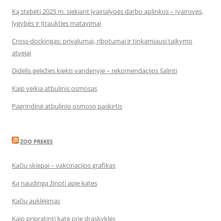
Ką stebėti 2025 m. siekiant įvairialypės darbo aplinkos – Įvairovės,
lygybės ir įtraukties matavimai
Cross-dockingas: privalumai, ribotumai ir tinkamiausi taikymo
atvejai
Didelis geležies kiekis vandenyje – rekomendacijos šalinti
Kaip veikia atbulinis osmosas
Pagrindinė atbulinio osmoso paskirtis
ZOO PREKES
Kačių skiepai – vakcinacijos grafikas
Ką naudinga žinoti apie kates
Kačių auklėjimas
Kaip pripratinti katę prie draskyklės