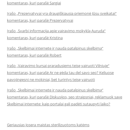
komentaras, kurį parašė Sargiai
Įrašo „Prezervatyvai yra draugiškiausia priemonė Jūsų sveikatai“
komentaras, kurį parašė Prezervatyvai
Įrašo „Svarbi informacija apie vairavimo mokyklą Auruda“
komentaras, kurį parašė Kristina
Įrašo „Skelbimai internete ir nauda patalpinus skelbimą“
komentaras, kurį parašė Robert
Įrašo „Vairavimo kursai praradusiems teisę vairuoti Vilniuje“
komentaras, kurį parašė Ar ne gėda tau del savo seo? Keliuose
pavojingesni ne mokiniai, bet turintys teisę vairuoti
Įrašo „Skelbimai internete ir nauda patalpinus skelbimą“
komentaras, kurį parašė Diskusijos, seo straipsniai, reklamuok save
Skelbimai internete: kaip portalai gali padėti sutaupyti laiko?
Geriausias Josera maistas sterilizuotoms katėms