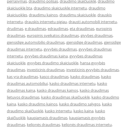
perrasymas
,
draudimo polisas
,
draudimo skaičiuoklė
,
draudimo
skaiciuokle bta
,
draudimo skaiciuokle internetu
,
draudimo
skaiciuokles
,
draudimu kainos
,
draudimu skaiciuokle
,
drauskis
internetu
,
drauskis internetu pigiau
,
drausti automobili internetu
,
drudimas
,
e draudimas
,
edraudimas
,
eta draudimas
,
europinis
draudimas
,
europinis sveikatos draudimas
,
givybes draudimas
,
gjensidige automobilio draudimas
,
gjensidige draudimas
,
gjensidige
draudimas internetu
,
gyvybės draudimas
,
gyvybes draudimas
internetu
,
gyvybes draudimas kaina
,
gyvybes draudimas
skaiciuokle
,
gyvybes draudimo skaiciuokle
,
hansa gyvybės
draudimas
,
investicinis draudimas
,
investicinis gyvybės draudimas
,
kas yra draudimas
,
kasco draudimas
,
kasko draudimas
,
kasko
draudimas automobiliui
,
kasko draudimas internetu
,
kasko
draudimas kaina
,
kasko draudimas kainos
,
kasko draudimas
lietuvos draudimas
,
kasko draudimas skaičiuoklė
,
kasko draudimo
kaina
,
kasko draudimo kainos
,
kasko draudimo salygos
,
kasko
draudimo skaičiuoklė
,
kasko internetu
,
kasko kaina
,
kasko
skaičiuoklė
,
kaupiamasis draudimas
,
kaupiamasis gyvybės
draudimas
,
kelionės draudimas
,
kelionės draudimas internetu
,