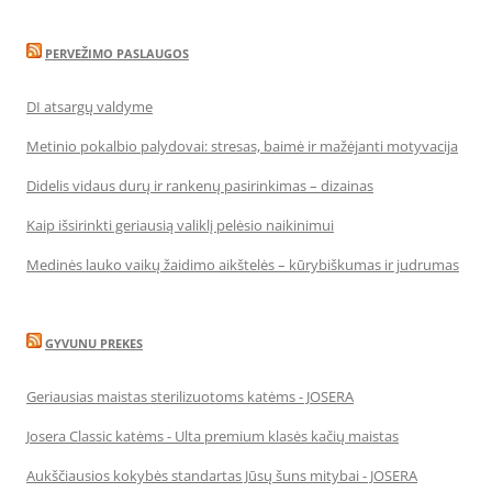
PERVEŽIMO PASLAUGOS
DI atsargų valdyme
Metinio pokalbio palydovai: stresas, baimė ir mažėjanti motyvacija
Didelis vidaus durų ir rankenų pasirinkimas – dizainas
Kaip išsirinkti geriausią valiklį pelėsio naikinimui
Medinės lauko vaikų žaidimo aikštelės – kūrybiškumas ir judrumas
GYVUNU PREKES
Geriausias maistas sterilizuotoms katėms - JOSERA
Josera Classic katėms - Ulta premium klasės kačių maistas
Aukščiausios kokybės standartas Jūsų šuns mitybai - JOSERA