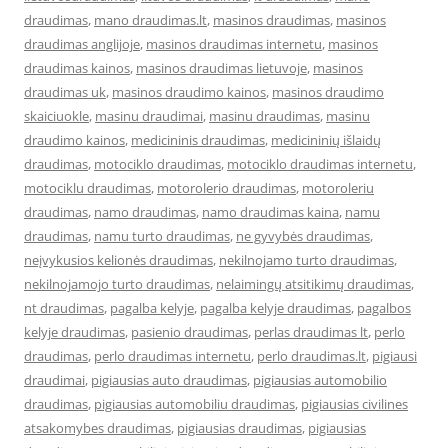
draudimas
,
mano draudimas.lt
,
masinos draudimas
,
masinos
draudimas anglijoje
,
masinos draudimas internetu
,
masinos
draudimas kainos
,
masinos draudimas lietuvoje
,
masinos
draudimas uk
,
masinos draudimo kainos
,
masinos draudimo
skaiciuokle
,
masinu draudimai
,
masinu draudimas
,
masinu
draudimo kainos
,
medicininis draudimas
,
medicininių išlaidų
draudimas
,
motociklo draudimas
,
motociklo draudimas internetu
,
motociklu draudimas
,
motorolerio draudimas
,
motoroleriu
draudimas
,
namo draudimas
,
namo draudimas kaina
,
namu
draudimas
,
namu turto draudimas
,
ne gyvybės draudimas
,
neįvykusios kelionės draudimas
,
nekilnojamo turto draudimas
,
nekilnojamojo turto draudimas
,
nelaimingų atsitikimų draudimas
,
nt draudimas
,
pagalba kelyje
,
pagalba kelyje draudimas
,
pagalbos
kelyje draudimas
,
pasienio draudimas
,
perlas draudimas lt
,
perlo
draudimas
,
perlo draudimas internetu
,
perlo draudimas.lt
,
pigiausi
draudimai
,
pigiausias auto draudimas
,
pigiausias automobilio
draudimas
,
pigiausias automobiliu draudimas
,
pigiausias civilines
atsakomybes draudimas
,
pigiausias draudimas
,
pigiausias