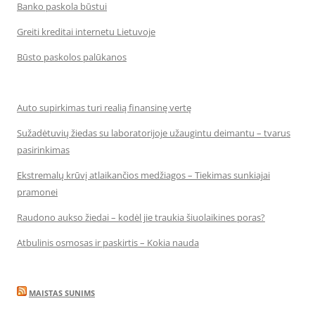
Banko paskola būstui
Greiti kreditai internetu Lietuvoje
Būsto paskolos palūkanos
Auto supirkimas turi realią finansinę vertę
Sužadėtuvių žiedas su laboratorijoje užaugintu deimantu – tvarus
pasirinkimas
Ekstremalų krūvį atlaikančios medžiagos – Tiekimas sunkiajai
pramonei
Raudono aukso žiedai – kodėl jie traukia šiuolaikines poras?
Atbulinis osmosas ir paskirtis – Kokia nauda
MAISTAS SUNIMS