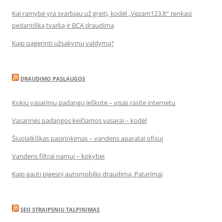
Kai ramybė yra svarbiau už greitį, kodėl „Vezam123.lt“ renkasi
pedantišką tvarką ir BCA draudimą
Kaip pagerinti užsakymų valdymą?
DRAUDIMO PASLAUGOS
Kokių vasarinių padangų ieškote – visas rasite internetu
Vasarinės padangos keičiamos vasarai – kodėl
Šiuolaikiškas pasirinkimas – vandens aparatai ofisui
Vandens filtrai namui – kokybei
Kaip gauti pigesnį automobilio draudimą. Patarimai
SEO STRAIPSNIU TALPINIMAS