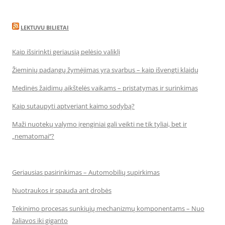
LEKTUVU BILIETAI
Kaip išsirinkti geriausią pelėsio valiklį
Žieminių padangų žymėjimas yra svarbus – kaip išvengti klaidų
Medinės žaidimų aikštelės vaikams – pristatymas ir surinkimas
Kaip sutaupyti aptveriant kaimo sodybą?
Maži nuotekų valymo įrenginiai gali veikti ne tik tyliai, bet ir
„nematomai‘‘?
Geriausias pasirinkimas – Automobilių supirkimas
Nuotraukos ir spauda ant drobės
Tekinimo procesas sunkiųjų mechanizmų komponentams – Nuo
žaliavos iki giganto