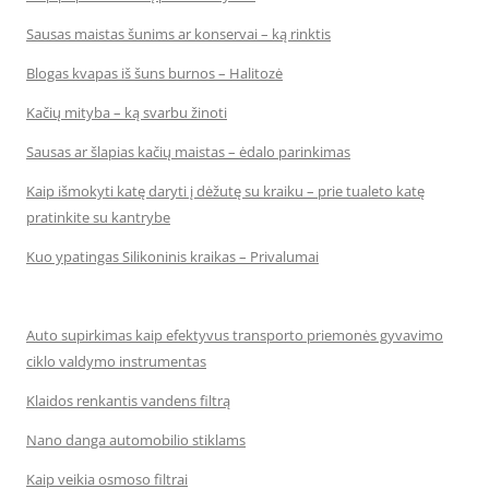
Sausas maistas šunims ar konservai – ką rinktis
Blogas kvapas iš šuns burnos – Halitozė
Kačių mityba – ką svarbu žinoti
Sausas ar šlapias kačių maistas – ėdalo parinkimas
Kaip išmokyti katę daryti į dėžutę su kraiku – prie tualeto katę
pratinkite su kantrybe
Kuo ypatingas Silikoninis kraikas – Privalumai
Auto supirkimas kaip efektyvus transporto priemonės gyvavimo
ciklo valdymo instrumentas
Klaidos renkantis vandens filtrą
Nano danga automobilio stiklams
Kaip veikia osmoso filtrai