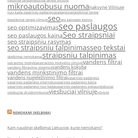
mediniai langai
mediniai langai vilniuje
mikroautobusu nuoma
nakvyne Vilniuje
nuo kada vasarines padangos
padangos
plastikiniai langai
seo
plastikiniai langai vilniuje
seo kaina
seo kainos
seo paslaugos
seo optimizavimas
Seo straipsniai
seo paslaugos kaina
seo straipsniu rasymas
seo straipsniu talpinimas
seo tekstai
straipsniu talpinimas
skelbimai nemokamai
vandens filtrai
vairavimo mokykla
vairavimo mokyklos vilniuje
vandens kokybe
vandens filtravimo sistemos
vandens minkstinimo filtrai
vandens nugeležinimo filtrai
vasarines padangos
vasarines padangos internetu
vasarines padangos kaina
vasarines padangos nuo kada
vasarines padangos pigiau
viesbuciai
viesbuciai vilniuje
viesbuciai druskininkuose
vilniuje
NEMOKAMI SKELBIMAI
Kam naudingi skelbimai Lietuvoje, kurie nemokami?