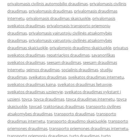
privalomasis civilinis automobilio draudimas
,
privalomasis civilinis
draudimas
,
privalomasis draudimas
,
privalomasis draudimas
internetu
,
privalomasis draudimas skaiciuokle
,
privalomasis
sveikatos draudimas
,
privalomasis transporto priemonių
draudimas
,
privalomasis vairuotojų civilinės atsakomybės
draudimas
,
privalomasis vairuotojų civilinės atsakomybės
draudimas skaiciuokle
,
privalomojo draudimo skaiciuokle
,
privatus
sveikatos draudimas
,
repatriacijos draudimas
,
savanoriškas
sveikatos draudimas
,
seesam draudimas
,
seesam draudimas
internetu
,
seimos draudimas
,
socialinis draudimas
,
studiju
draudimas
,
sveikatos draudimas
,
sveikatos draudimas internetu
,
sveikatos draudimas kaina
,
sveikatos draudimas lietuvoje
,
sveikatos draudimas uzsienyje
,
sveikatos draudimas vykstant i
uzsieni
,
tpvca
,
tpvca draudimas
,
tpvca draudimas internetu
,
tpvca
skaiciuokle
,
tpvcad
,
traktoriaus draudimas
,
transporto civilines
atsakomybes draudimas
,
transporto draudimas
,
transporto
draudimas internetu
,
transporto draudimo skaiciuokle
,
transporto
priemones draudimas
,
transporto priemones draudimas internetu
,
transporto priemonių draudimas
,
turto draudimas
,
turto