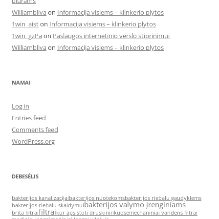
biurams
Williambliva
on
Informacija visiems – klinkerio plytos
1win_aist
on
Informacija visiems – klinkerio plytos
1win_gzPa
on
Paslaugos internetinio verslo stiprinimui
Williambliva
on
Informacija visiems – klinkerio plytos
NAMAI
Log in
Entries feed
Comments feed
WordPress.org
DEBESĖLIS
bakterijos kanalizacijai
bakterijos nuotekoms
bakterijos riebalu gaudyklems
bakterijos valymo įrenginiams
bakterijos riebalu skaidymui
filtrai
brita filtrai
kur apsistoti druskininkuose
mechaniniai vandens filtrai