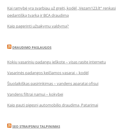
Kai ramybė yra svarbiau už greitį, kodėl „Vezam123.lt“ renkasi
pedantišką tvarką ir BCA draudimą
Kaip pagerinti užsakymų valdymą?
DRAUDIMO PASLAUGOS
Kokių vasarinių padangų ieškote – visas rasite internetu
Vasarinės padangos keičiamos vasarai – kodėl
Šiuolaikiškas pasirinkimas – vandens aparatai ofisui
Vandens filtrai namui – kokybei
Kaip gauti pigesnį automobilio draudimą. Patarimai
SEO STRAIPSNIU TALPINIMAS