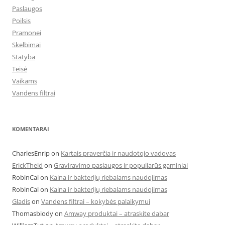
Paslaugos
Poilsis
Pramonei
Skelbimai
Statyba
Teisė
Vaikams
Vandens filtrai
KOMENTARAI
CharlesEnrip
on
Kartais praverčia ir naudotojo vadovas
ErickTheld
on
Graviravimo paslaugos ir populiarūs gaminiai
RobinCal
on
Kaina ir bakterijų riebalams naudojimas
RobinCal
on
Kaina ir bakterijų riebalams naudojimas
Gladis
on
Vandens filtrai – kokybės palaikymui
Thomasbiody
on
Amway produktai – atraskite dabar