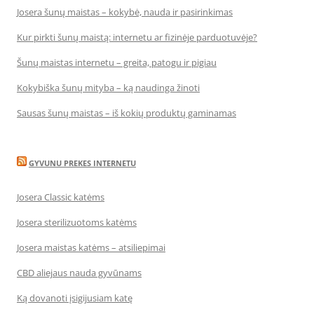
Josera šunų maistas – kokybė, nauda ir pasirinkimas
Kur pirkti šunų maistą: internetu ar fizinėje parduotuvėje?
Šunų maistas internetu – greita, patogu ir pigiau
Kokybiška šunų mityba – ką naudinga žinoti
Sausas šunų maistas – iš kokių produktų gaminamas
GYVUNU PREKES INTERNETU
Josera Classic katėms
Josera sterilizuotoms katėms
Josera maistas katėms – atsiliepimai
CBD aliejaus nauda gyvūnams
Ką dovanoti įsigijusiam katę