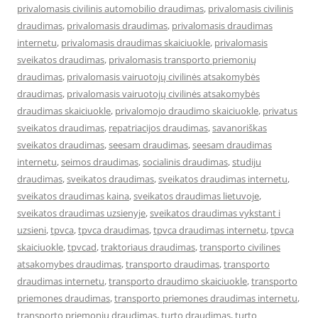
privalomasis civilinis automobilio draudimas
,
privalomasis civilinis
draudimas
,
privalomasis draudimas
,
privalomasis draudimas
internetu
,
privalomasis draudimas skaiciuokle
,
privalomasis
sveikatos draudimas
,
privalomasis transporto priemonių
draudimas
,
privalomasis vairuotojų civilinės atsakomybės
draudimas
,
privalomasis vairuotojų civilinės atsakomybės
draudimas skaiciuokle
,
privalomojo draudimo skaiciuokle
,
privatus
sveikatos draudimas
,
repatriacijos draudimas
,
savanoriškas
sveikatos draudimas
,
seesam draudimas
,
seesam draudimas
internetu
,
seimos draudimas
,
socialinis draudimas
,
studiju
draudimas
,
sveikatos draudimas
,
sveikatos draudimas internetu
,
sveikatos draudimas kaina
,
sveikatos draudimas lietuvoje
,
sveikatos draudimas uzsienyje
,
sveikatos draudimas vykstant i
uzsieni
,
tpvca
,
tpvca draudimas
,
tpvca draudimas internetu
,
tpvca
skaiciuokle
,
tpvcad
,
traktoriaus draudimas
,
transporto civilines
atsakomybes draudimas
,
transporto draudimas
,
transporto
draudimas internetu
,
transporto draudimo skaiciuokle
,
transporto
priemones draudimas
,
transporto priemones draudimas internetu
,
transporto priemonių draudimas
,
turto draudimas
,
turto