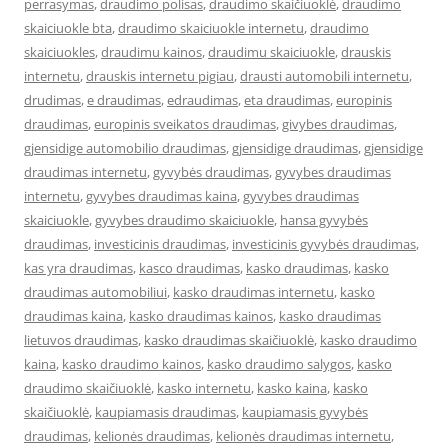
perrasymas
,
draudimo polisas
,
draudimo skaičiuoklė
,
draudimo
skaiciuokle bta
,
draudimo skaiciuokle internetu
,
draudimo
skaiciuokles
,
draudimu kainos
,
draudimu skaiciuokle
,
drauskis
internetu
,
drauskis internetu pigiau
,
drausti automobili internetu
,
drudimas
,
e draudimas
,
edraudimas
,
eta draudimas
,
europinis
draudimas
,
europinis sveikatos draudimas
,
givybes draudimas
,
gjensidige automobilio draudimas
,
gjensidige draudimas
,
gjensidige
draudimas internetu
,
gyvybės draudimas
,
gyvybes draudimas
internetu
,
gyvybes draudimas kaina
,
gyvybes draudimas
skaiciuokle
,
gyvybes draudimo skaiciuokle
,
hansa gyvybės
draudimas
,
investicinis draudimas
,
investicinis gyvybės draudimas
,
kas yra draudimas
,
kasco draudimas
,
kasko draudimas
,
kasko
draudimas automobiliui
,
kasko draudimas internetu
,
kasko
draudimas kaina
,
kasko draudimas kainos
,
kasko draudimas
lietuvos draudimas
,
kasko draudimas skaičiuoklė
,
kasko draudimo
kaina
,
kasko draudimo kainos
,
kasko draudimo salygos
,
kasko
draudimo skaičiuoklė
,
kasko internetu
,
kasko kaina
,
kasko
skaičiuoklė
,
kaupiamasis draudimas
,
kaupiamasis gyvybės
draudimas
,
kelionės draudimas
,
kelionės draudimas internetu
,