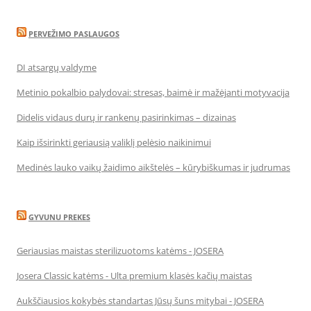
PERVEŽIMO PASLAUGOS
DI atsargų valdyme
Metinio pokalbio palydovai: stresas, baimė ir mažėjanti motyvacija
Didelis vidaus durų ir rankenų pasirinkimas – dizainas
Kaip išsirinkti geriausią valiklį pelėsio naikinimui
Medinės lauko vaikų žaidimo aikštelės – kūrybiškumas ir judrumas
GYVUNU PREKES
Geriausias maistas sterilizuotoms katėms - JOSERA
Josera Classic katėms - Ulta premium klasės kačių maistas
Aukščiausios kokybės standartas Jūsų šuns mitybai - JOSERA