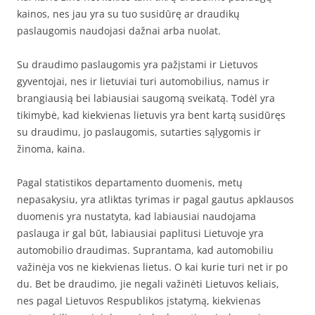
kainos, nes jau yra su tuo susidūrę ar draudikų
paslaugomis naudojasi dažnai arba nuolat.
Su draudimo paslaugomis yra pažįstami ir Lietuvos
gyventojai, nes ir lietuviai turi automobilius, namus ir
brangiausią bei labiausiai saugomą sveikatą. Todėl yra
tikimybė, kad kiekvienas lietuvis yra bent kartą susidūręs
su draudimu, jo paslaugomis, sutarties sąlygomis ir
žinoma, kaina.
Pagal statistikos departamento duomenis, metų
nepasakysiu, yra atliktas tyrimas ir pagal gautus apklausos
duomenis yra nustatyta, kad labiausiai naudojama
paslauga ir gal būt, labiausiai paplitusi Lietuvoje yra
automobilio draudimas. Suprantama, kad automobiliu
važinėja vos ne kiekvienas lietus. O kai kurie turi net ir po
du. Bet be draudimo, jie negali važinėti Lietuvos keliais,
nes pagal Lietuvos Respublikos įstatymą, kiekvienas