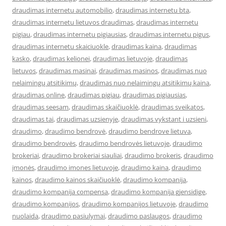
draudimas internetu automobilio
,
draudimas internetu bta
,
draudimas internetu lietuvos draudimas
,
draudimas internetu
pigiau
,
draudimas internetu pigiausias
,
draudimas internetu pigus
,
draudimas internetu skaiciuokle
,
draudimas kaina
,
draudimas
kasko
,
draudimas kelionei
,
draudimas lietuvoje
,
draudimas
lietuvos
,
draudimas masinai
,
draudimas masinos
,
draudimas nuo
nelaimingų atsitikimų
,
draudimas nuo nelaimingų atsitikimų kaina
,
draudimas online
,
draudimas pigiau
,
draudimas pigiausias
,
draudimas seesam
,
draudimas skaičiuoklė
,
draudimas sveikatos
,
draudimas tai
,
draudimas uzsienyje
,
draudimas vykstant i uzsieni
,
draudimo
,
draudimo bendrovė
,
draudimo bendrove lietuva
,
draudimo bendrovės
,
draudimo bendrovės lietuvoje
,
draudimo
brokeriai
,
draudimo brokeriai siauliai
,
draudimo brokeris
,
draudimo
įmonės
,
draudimo imones lietuvoje
,
draudimo kaina
,
draudimo
kainos
,
draudimo kainos skaičiuoklė
,
draudimo kompanija
,
draudimo kompanija compensa
,
draudimo kompanija gjensidige
,
draudimo kompanijos
,
draudimo kompanijos lietuvoje
,
draudimo
nuolaida
,
draudimo pasiulymai
,
draudimo paslaugos
,
draudimo