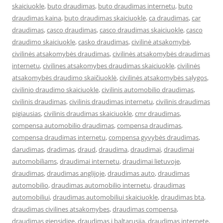
skaiciuokle
,
buto draudimas
,
buto draudimas internetu
,
buto
draudimas kaina
,
buto draudimas skaiciuokle
,
ca draudimas
,
car
draudimas
,
casco draudimas
,
casco draudimas skaiciuokle
,
casco
draudimo skaiciuokle
,
casko draudimas
,
civilinė atsakomybė
,
civilinės atsakomybės draudimas
,
civilinės atsakomybės draudimas
internetu
,
civilines atsakomybes draudimas skaiciuokle
,
civilinės
atsakomybės draudimo skaičiuoklė
,
civilinės atsakomybės sąlygos
,
civilinio draudimo skaiciuokle
,
civilinis automobilio draudimas
,
civilinis draudimas
,
civilinis draudimas internetu
,
civilinis draudimas
pigiausias
,
civilinis draudimas skaiciuokle
,
cmr draudimas
,
compensa automobilio draudimas
,
compensa draudimas
,
compensa draudimas internetu
,
compensa gyvybės draudimas
,
darudimas
,
dradimas
,
draud
,
draudima
,
draudimai
,
draudimai
automobiliams
,
draudimai internetu
,
draudimai lietuvoje
,
draudimas
,
draudimas anglijoje
,
draudimas auto
,
draudimas
automobilio
,
draudimas automobilio internetu
,
draudimas
automobiliui
,
draudimas automobiliui skaiciuokle
,
draudimas bta
,
draudimas civilines atsakomybes
,
draudimas compensa
,
draudimas gjensidige
,
draudimas i baltarusija
,
draudimas internete
,