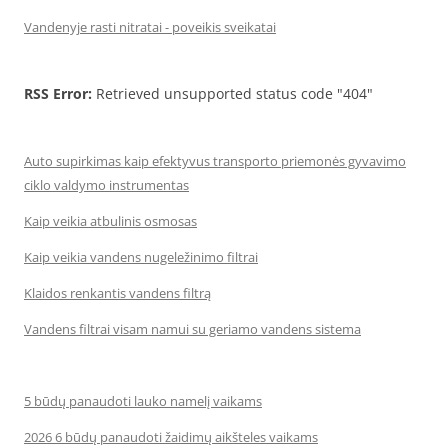
Vandenyje rasti nitratai - poveikis sveikatai
RSS Error:
Retrieved unsupported status code "404"
Auto supirkimas kaip efektyvus transporto priemonės gyvavimo
ciklo valdymo instrumentas
Kaip veikia atbulinis osmosas
Kaip veikia vandens nugeležinimo filtrai
Klaidos renkantis vandens filtrą
Vandens filtrai visam namui su geriamo vandens sistema
5 būdų panaudoti lauko namelį vaikams
2026 6 būdų panaudoti žaidimų aikšteles vaikams