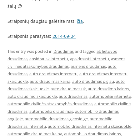
žalų 😉
Straipsnių daugiau galėsite rasti
čia
.
Straipsnis parašytas:
2014-09-04
This entry was posted in
Draudimas
and tagged
ab lietuvos
draudimas
,
apsidrausk internetu
,
apsidrausti internetu
,
asmens
civilinės atsakomybės draudimas
,
asmens draudimas
,
auto
draudimas
,
auto draudimas internetu
,
auto draudimas internetu
skaiciuokle
,
auto draudimas kaina
,
auto draudimas pigiau
,
auto
draudimas skaiciuokle
,
auto draudimas uk
,
auto draudimo kainos
,
auto draudimo skaičiuoklė
,
autodraudimas
,
automobiliai internetu
,
automobilio civilinės atsakomybės draudimas
,
automobilio civilinis
draudimas
,
automobilio draudimas
,
automobilio draudimas
anglijoje
,
automobilio draudimas gjensidige
,
automobilio
draudimas internetu
,
automobilio draudimas internetu skaiciuokle
,
automobilio draudimas kaina
,
automobilio draudimas kainos
,