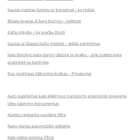
Sausas maistas šunims ar konservai – ką rinktis
Blogas kvapas iš šuns burnos – Halitozė
Kačių mityba – ką svarbu žinoti
Sausas ar šlapias kačių maistas – ėdalo parinkimas
Kaip išmokyti katę daryti į dėžutę su kraiku – prie tualeto katę
pratinkite su kantrybe
Kuo ypatingas Silikoninis kraikas – Privalumai
Auto supirkimas kaip efektyvus transporto priemonės gyvavimo
ciklo valdymo instrumentas
Klaidos renkantis vandens filtrą
Nano danga automobilio stiklams
Kaip veikia osmoso filtrai