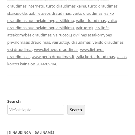
draudimas internetu
,
turto draudimas kaina
,
turto draudimas
skaiciuokle
,
uab lietuvos draudimas
,
vaiko draudimas
,
vaiko
draudimas nuo nelaimingų atsitikimų
,
vaiku draudimas
,
vaikų
draudimas nuo nelaimingų atsitikimų
,
vairuotojų civilinės
atsakomybės draudimas
,
vairuotojų civilinės atsakomybės
privalomasis draudimas
,
vairuotoju draudimas
,
verslo draudimas
,
visi draudimai
,
www.lietuvos draudimas
,
www.lietuvos
draudimas.lt
,
www.perlo draudimas.lt
,
zalia korta draudimas
,
zalios
kortos kaina
on
2014/09/04
.
Search
Search
JEI NAUDINGA – DALINAMĖS