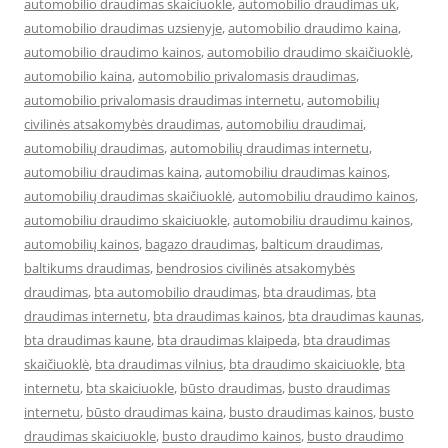
automobilio draudimas skaiciuokle
,
automobilio draudimas uk
,
automobilio draudimas uzsienyje
,
automobilio draudimo kaina
,
automobilio draudimo kainos
,
automobilio draudimo skaičiuoklė
,
automobilio kaina
,
automobilio privalomasis draudimas
,
automobilio privalomasis draudimas internetu
,
automobilių
civilinės atsakomybės draudimas
,
automobiliu draudimai
,
automobilių draudimas
,
automobilių draudimas internetu
,
automobiliu draudimas kaina
,
automobiliu draudimas kainos
,
automobilių draudimas skaičiuoklė
,
automobiliu draudimo kainos
,
automobiliu draudimo skaiciuokle
,
automobiliu draudimu kainos
,
automobilių kainos
,
bagazo draudimas
,
balticum draudimas
,
baltikums draudimas
,
bendrosios civilinės atsakomybės
draudimas
,
bta automobilio draudimas
,
bta draudimas
,
bta
draudimas internetu
,
bta draudimas kainos
,
bta draudimas kaunas
,
bta draudimas kaune
,
bta draudimas klaipeda
,
bta draudimas
skaičiuoklė
,
bta draudimas vilnius
,
bta draudimo skaiciuokle
,
bta
internetu
,
bta skaiciuokle
,
būsto draudimas
,
busto draudimas
internetu
,
būsto draudimas kaina
,
busto draudimas kainos
,
busto
draudimas skaiciuokle
,
busto draudimo kainos
,
busto draudimo