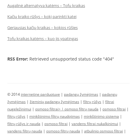
Augalinė alternatyva katėms – Tofu kraikas
Kačių kraiko rūšys – kokį parinkti katei
Geriausias kačių kraikas – kokios rūšies
Tofu kraikas katėms – kuo jis ypatingas
RSS Error:
Retrieved unsupported status code "404"
© 2014
internetine parduotuve
|
padangų žymėjimas
|
padangų
žymėjimas
|
žieminių padangų žymėjimas
|
filtrų rūšys
|
filtrai
nugeležinimui
|
osmoso filtrai> |
osmoso filtrų nauda
|
osmoso filtrai
|
filtrų rūšys
|
minkštinimo filtrų naudojimas
|
minkštinimo sistema
|
filtrų rūšys ir nauda
|
osmoso filtrai
|
vandens filtrai nukalkinimui
|
vandens filtrų nauda
|
osmoso filtrų nauda
|
atbulinio osmoso filtrai
|