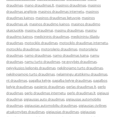
draudimas
,
mano draudimas.lt
,
masinos draudimas
,
masinos
draudimas anglijoje
,
masinos draudimas internetu
,
masinos
draudimas kainos
,
masinos draudimas lietuvoje
,
masinos
draudimas uk
,
masinos draudimo kainos
,
masinos draudimo
skaiciuokle
,
masinu draudimai
,
masinu draudimas
,
masinu
draudimo kainos
,
medicininis draudimas
,
medicininių išlaidų
draudimas
,
motociklo draudimas
,
motociklo draudimas internetu
,
motociklu draudimas
,
motorolerio draudimas
,
motoroleriu
draudimas
,
namo draudimas
,
namo draudimas kaina
,
namu
draudimas
,
namu turto draudimas
,
ne gyvybės draudimas
,
neįvykusios kelionės draudimas
,
nekilnojamo turto draudimas
,
nekilnojamojo turto draudimas
,
nelaimingų atsitikimų draudimas
,
nt draudimas
,
pagalba kelyje
,
pagalba kelyje draudimas
,
pagalbos
kelyje draudimas
,
pasienio draudimas
,
perlas draudimas lt
,
perlo
draudimas
,
perlo draudimas internetu
,
perlo draudimas.lt
,
pigiausi
draudimai
,
pigiausias auto draudimas
,
pigiausias automobilio
draudimas
,
pigiausias automobiliu draudimas
,
pigiausias civilines
atsakomybes draudimas
,
pigiausias draudimas
,
pigiausias