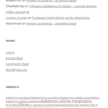
WilliamTut
on
Amway produktai – atraskite dabar
CharlesEnrip
on
Tobulam pabėgimui iš miesto – namelis dviems
miško apsuptyje
купить кухню
on
Paslaugos internetinio verslo stiprinimui
Victormub
on
Amway produktai – atraskite dabar
NAMAI
Log in
Entries feed
Comments feed
WordPress.org
DEBESĖLIS
bakterijos kanalizacijai
bakterijos nuotekoms
bakterijos riebalu gaudyklems
bakterijos valymo įrenginiams
bakterijos riebalu skaidymui
filtrai
brita filtrai
kur apsistoti druskininkuose
mechaniniai vandens filtrai