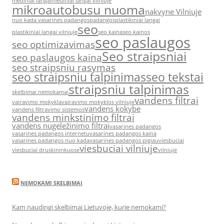
mediniai langai
mediniai langai vilniuje
mikroautobusu nuoma
nakvyne Vilniuje
nuo kada vasarines padangos
padangos
plastikiniai langai
seo
plastikiniai langai vilniuje
seo kaina
seo kainos
seo paslaugos
seo optimizavimas
Seo straipsniai
seo paslaugos kaina
seo straipsniu rasymas
seo straipsniu talpinimas
seo tekstai
straipsniu talpinimas
skelbimai nemokamai
vandens filtrai
vairavimo mokykla
vairavimo mokyklos vilniuje
vandens kokybe
vandens filtravimo sistemos
vandens minkstinimo filtrai
vandens nugeležinimo filtrai
vasarines padangos
vasarines padangos internetu
vasarines padangos kaina
vasarines padangos nuo kada
vasarines padangos pigiau
viesbuciai
viesbuciai vilniuje
viesbuciai druskininkuose
vilniuje
NEMOKAMI SKELBIMAI
Kam naudingi skelbimai Lietuvoje, kurie nemokami?