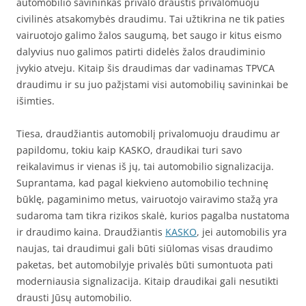
automobilio savininkas privalo draustis privalomuoju
civilinės atsakomybės draudimu. Tai užtikrina ne tik paties
vairuotojo galimo žalos saugumą, bet saugo ir kitus eismo
dalyvius nuo galimos patirti didelės žalos draudiminio
įvykio atveju. Kitaip šis draudimas dar vadinamas TPVCA
draudimu ir su juo pažįstami visi automobilių savininkai be
išimties.
Tiesa, draudžiantis automobilį privalomuoju draudimu ar
papildomu, tokiu kaip KASKO, draudikai turi savo
reikalavimus ir vienas iš jų, tai automobilio signalizacija.
Suprantama, kad pagal kiekvieno automobilio techninę
būklę, pagaminimo metus, vairuotojo vairavimo stažą yra
sudaroma tam tikra rizikos skalė, kurios pagalba nustatoma
ir draudimo kaina. Draudžiantis
KASKO
, jei automobilis yra
naujas, tai draudimui gali būti siūlomas visas draudimo
paketas, bet automobilyje privalės būti sumontuota pati
moderniausia signalizacija. Kitaip draudikai gali nesutikti
drausti Jūsų automobilio.