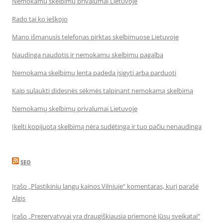
Nemokamų skelbimų privalumai Lietuvoje
Rado tai ko ieškojo
Mano išmanusis telefonas pirktas skelbimuose Lietuvoje
Naudinga naudotis ir nemokamų skelbimų pagalba
Nemokama skelbimų lenta padeda įsigyti arba parduoti
Kaip sulaukti didesnės sėkmės talpinant nemokamą skelbimą
Nemokamų skelbimų privalumai Lietuvoje
Įkelti kopijuotą skelbimą nėra sudėtinga ir tuo pačiu nenaudinga
SEO
Įrašo „Plastikinių langų kainos Vilniuje“ komentaras, kurį parašė
Algis
Įrašo „Prezervatyvai yra draugiškiausia priemonė Jūsų sveikatai“