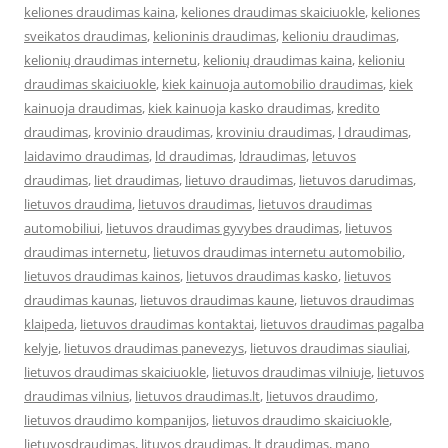
keliones draudimas kaina
,
keliones draudimas skaiciuokle
,
keliones
sveikatos draudimas
,
kelioninis draudimas
,
kelioniu draudimas
,
kelionių draudimas internetu
,
kelionių draudimas kaina
,
kelioniu
draudimas skaiciuokle
,
kiek kainuoja automobilio draudimas
,
kiek
kainuoja draudimas
,
kiek kainuoja kasko draudimas
,
kredito
draudimas
,
krovinio draudimas
,
kroviniu draudimas
,
l draudimas
,
laidavimo draudimas
,
ld draudimas
,
ldraudimas
,
letuvos
draudimas
,
liet draudimas
,
lietuvo draudimas
,
lietuvos darudimas
,
lietuvos draudima
,
lietuvos draudimas
,
lietuvos draudimas
automobiliui
,
lietuvos draudimas gyvybes draudimas
,
lietuvos
draudimas internetu
,
lietuvos draudimas internetu automobilio
,
lietuvos draudimas kainos
,
lietuvos draudimas kasko
,
lietuvos
draudimas kaunas
,
lietuvos draudimas kaune
,
lietuvos draudimas
klaipeda
,
lietuvos draudimas kontaktai
,
lietuvos draudimas pagalba
kelyje
,
lietuvos draudimas panevezys
,
lietuvos draudimas siauliai
,
lietuvos draudimas skaiciuokle
,
lietuvos draudimas vilniuje
,
lietuvos
draudimas vilnius
,
lietuvos draudimas.lt
,
lietuvos draudimo
,
lietuvos draudimo kompanijos
,
lietuvos draudimo skaiciuokle
,
lietuvosdraudimas
,
lituvos draudimas
,
lt draudimas
,
mano