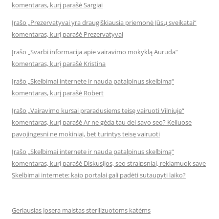
komentaras, kurį parašė Sargiai
Įrašo „Prezervatyvai yra draugiškiausia priemonė Jūsų sveikatai“
komentaras, kurį parašė Prezervatyvai
Įrašo „Svarbi informacija apie vairavimo mokyklą Auruda“
komentaras, kurį parašė Kristina
Įrašo „Skelbimai internete ir nauda patalpinus skelbimą“
komentaras, kurį parašė Robert
Įrašo „Vairavimo kursai praradusiems teisę vairuoti Vilniuje“
komentaras, kurį parašė Ar ne gėda tau del savo seo? Keliuose
pavojingesni ne mokiniai, bet turintys teisę vairuoti
Įrašo „Skelbimai internete ir nauda patalpinus skelbimą“
komentaras, kurį parašė Diskusijos, seo straipsniai, reklamuok save
Skelbimai internete: kaip portalai gali padėti sutaupyti laiko?
Geriausias Josera maistas sterilizuotoms katėms