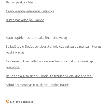
Banko paskola būstui
Greiti kreditai internetu Lietuvoje
Būsto paskolos palūkanos
Auto supirkimas turi realią finansinę vertę
Sužadėtuvių žiedas su laboratorijoje užaugintu deimantu – tvarus
pasirinkimas
Ekstremalų krūvį atlaikančios medžiagos – Tiekimas sunkiajai
pramonei
Raudono aukso žiedai – kodėl jie traukia šiuolaikines poras?
Atbulinis osmosas ir paskirtis – Kokia nauda
MAISTAS SUNIMS