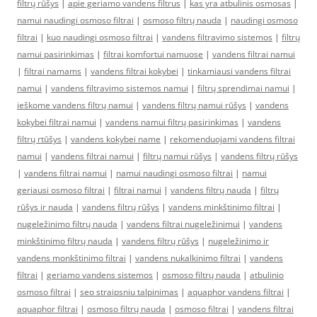
filtrų rūšys
|
apie geriamo vandens filtrus
|
kas yra atbulinis osmosas
|
namui naudingi osmoso filtrai
|
osmoso filtrų nauda
|
naudingi osmoso
filtrai
|
kuo naudingi osmoso filtrai
|
vandens filtravimo sistemos
|
filtrų
namui pasirinkimas
|
filtrai komfortui namuose
|
vandens filtrai namui
|
filtrai namams
|
vandens filtrai kokybei
|
tinkamiausi vandens filtrai
namui
|
vandens filtravimo sistemos namui
|
filtrų sprendimai namui
|
ieškome vandens filtrų namui
|
vandens filtrų namui rūšys
|
vandens
kokybei filtrai namui
|
vandens namui filtrų pasirinkimas
|
vandens
filtrų rtūšys
|
vandens kokybei name
|
rekomenduojami vandens filtrai
namui
|
vandens filtrai namui
|
filtrų namui rūšys
|
vandens filtrų rūšys
|
vandens filtrai namui
|
namui naudingi osmoso filtrai
|
namui
geriausi osmoso filtrai
|
filtrai namui
|
vandens filtrų nauda
|
filtrų
rūšys ir nauda
|
vandens filtrų rūšys
|
vandens minkštinimo filtrai
|
nugeležinimo filtrų nauda
|
vandens filtrai nugeležinimui
|
vandens
minkštinimo filtrų nauda
|
vandens filtrų rūšys
|
nugeležinimo ir
vandens monkštinimo filtrai
|
vandens nukalkinimo filtrai
|
vandens
filtrai
|
geriamo vandens sistemos
|
osmoso filtrų nauda
|
atbulinio
osmoso filtrai
|
seo straipsniu talpinimas
|
aquaphor vandens filtrai
|
aquaphor filtrai
|
osmoso filtrų nauda
|
osmoso filtrai
|
vandens filtrai