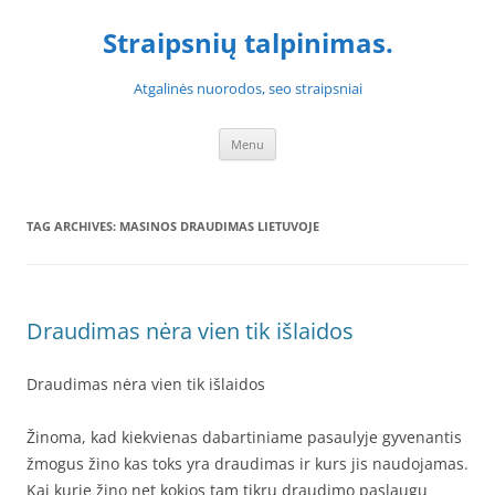
Skip
to
Straipsnių talpinimas.
content
Atgalinės nuorodos, seo straipsniai
Menu
TAG ARCHIVES:
MASINOS DRAUDIMAS LIETUVOJE
Draudimas nėra vien tik išlaidos
Draudimas nėra vien tik išlaidos
Žinoma, kad kiekvienas dabartiniame pasaulyje gyvenantis
žmogus žino kas toks yra draudimas ir kurs jis naudojamas.
Kai kurie žino net kokios tam tikrų draudimo paslaugų