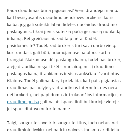
Kada draudimas būna pigiausias? Vieni draudėjai mano,
kad besišypsantis draudimo bendrovės brokeris, kuris
kalba, jog gali suteikti labai dideles nuolaidas draudimo
paslaugoms, tikrai jiems suteikia pačią geriausią nuolaidą
ir kainą. Bet greičiausiai, kad taip nėra. Kodėl,
pasidomėsite? Todėl, kad brokeris turi savo darbo vietą,
kuri randasi, gali būti, nuomojamose patalpose arba
brangiai išlaikomose dėl paslaugų kainų, todėl pas brokerį
atėję draudikai negali tikėtis nuolaidų, nes į draudimo
paslaugos kainą įtraukiamos ir visos aukščiau išvardintos
išlaidos. Todėl galima daryti prielaidą, kad pats pigiausias
draudimas pasaulyje yra draudimas internetu, nes nėra
nei brokerių, nei papildomos ir trukdančios informacijos, o
draudimo polisą
galima atsispausdinti bet kurioje vietoje,
jei spausdintuvo neturite namie.
Taigi, saugokite save ir ir saugokite kitus, tada nebus nei
draudiminių įvykių, nei patirtų galvos skausmų ar didelių