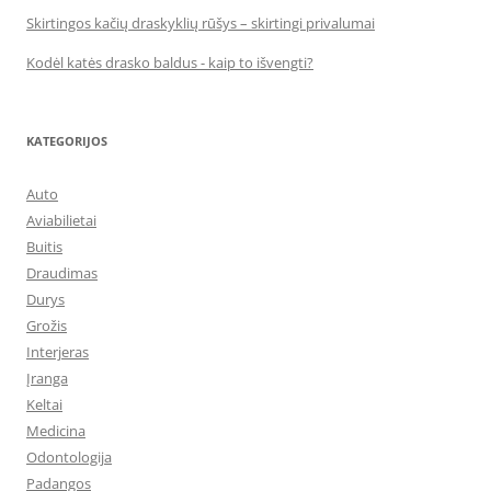
Skirtingos kačių draskyklių rūšys – skirtingi privalumai
Kodėl katės drasko baldus - kaip to išvengti?
KATEGORIJOS
Auto
Aviabilietai
Buitis
Draudimas
Durys
Grožis
Interjeras
Įranga
Keltai
Medicina
Odontologija
Padangos