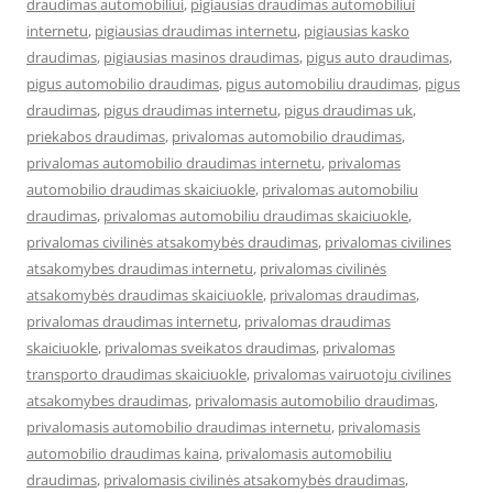
draudimas automobiliui
,
pigiausias draudimas automobiliui
internetu
,
pigiausias draudimas internetu
,
pigiausias kasko
draudimas
,
pigiausias masinos draudimas
,
pigus auto draudimas
,
pigus automobilio draudimas
,
pigus automobiliu draudimas
,
pigus
draudimas
,
pigus draudimas internetu
,
pigus draudimas uk
,
priekabos draudimas
,
privalomas automobilio draudimas
,
privalomas automobilio draudimas internetu
,
privalomas
automobilio draudimas skaiciuokle
,
privalomas automobiliu
draudimas
,
privalomas automobiliu draudimas skaiciuokle
,
privalomas civilinės atsakomybės draudimas
,
privalomas civilines
atsakomybes draudimas internetu
,
privalomas civilinės
atsakomybės draudimas skaiciuokle
,
privalomas draudimas
,
privalomas draudimas internetu
,
privalomas draudimas
skaiciuokle
,
privalomas sveikatos draudimas
,
privalomas
transporto draudimas skaiciuokle
,
privalomas vairuotoju civilines
atsakomybes draudimas
,
privalomasis automobilio draudimas
,
privalomasis automobilio draudimas internetu
,
privalomasis
automobilio draudimas kaina
,
privalomasis automobiliu
draudimas
,
privalomasis civilinės atsakomybės draudimas
,