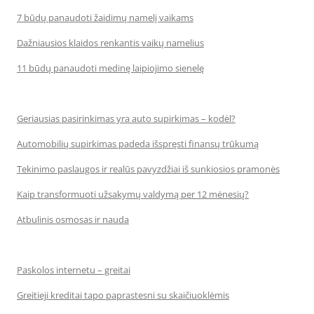
7 būdų panaudoti žaidimų namelį vaikams
Dažniausios klaidos renkantis vaikų namelius
11 būdų panaudoti medinę laipiojimo sienelę
Geriausias pasirinkimas yra auto supirkimas – kodėl?
Automobilių supirkimas padeda išspręsti finansų trūkumą
Tekinimo paslaugos ir realūs pavyzdžiai iš sunkiosios pramonės
Kaip transformuoti užsakymų valdymą per 12 mėnesių?
Atbulinis osmosas ir nauda
Paskolos internetu – greitai
Greitieji kreditai tapo paprastesni su skaičiuoklėmis