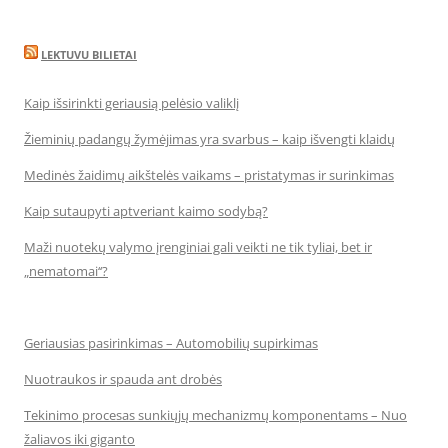
LEKTUVU BILIETAI
Kaip išsirinkti geriausią pelėsio valiklį
Žieminių padangų žymėjimas yra svarbus – kaip išvengti klaidų
Medinės žaidimų aikštelės vaikams – pristatymas ir surinkimas
Kaip sutaupyti aptveriant kaimo sodybą?
Maži nuotekų valymo įrenginiai gali veikti ne tik tyliai, bet ir
„nematomai‘‘?
Geriausias pasirinkimas – Automobilių supirkimas
Nuotraukos ir spauda ant drobės
Tekinimo procesas sunkiųjų mechanizmų komponentams – Nuo
žaliavos iki giganto