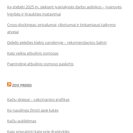
Ką stebėti 2025 m. siekiant įvairialypės darbo aplinkos – Įvairovės,
lygybės ir įtraukties matavimai
Cross-dockingas: privalumai, ribotumai ir tinkamiausi taikymo
atvejai
Didelis geležies kiekis vandenyje – rekomendacijos šalinti
Kaip veikia atbulinis osmosas
Pagrindinė atbulinio osmoso paskirtis
ZOO PREKES
Kačių skiepai – vakcinacijos grafikas
Ką naudinga žinoti apie kates
Kačių auklėjimas
Kaip pripratinti katę prie draskyklės