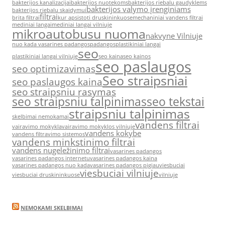
bakterijos kanalizacijai
bakterijos nuotekoms
bakterijos riebalu gaudyklems
bakterijos valymo įrenginiams
bakterijos riebalu skaidymui
filtrai
brita filtrai
kur apsistoti druskininkuose
mechaniniai vandens filtrai
mediniai langai
mediniai langai vilniuje
mikroautobusu nuoma
nakvyne Vilniuje
nuo kada vasarines padangos
padangos
plastikiniai langai
seo
plastikiniai langai vilniuje
seo kaina
seo kainos
seo paslaugos
seo optimizavimas
Seo straipsniai
seo paslaugos kaina
seo straipsniu rasymas
seo straipsniu talpinimas
seo tekstai
straipsniu talpinimas
skelbimai nemokamai
vandens filtrai
vairavimo mokykla
vairavimo mokyklos vilniuje
vandens kokybe
vandens filtravimo sistemos
vandens minkstinimo filtrai
vandens nugeležinimo filtrai
vasarines padangos
vasarines padangos internetu
vasarines padangos kaina
vasarines padangos nuo kada
vasarines padangos pigiau
viesbuciai
viesbuciai vilniuje
viesbuciai druskininkuose
vilniuje
NEMOKAMI SKELBIMAI