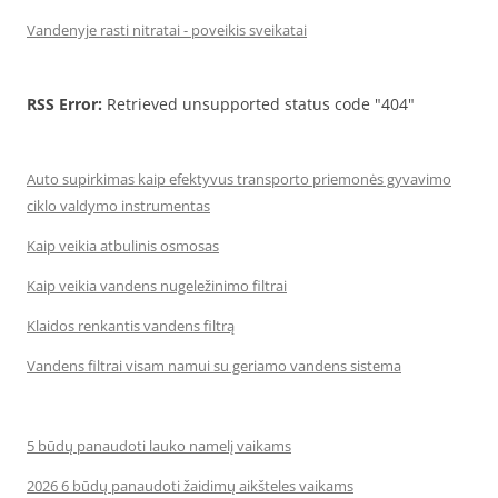
Vandenyje rasti nitratai - poveikis sveikatai
RSS Error:
Retrieved unsupported status code "404"
Auto supirkimas kaip efektyvus transporto priemonės gyvavimo
ciklo valdymo instrumentas
Kaip veikia atbulinis osmosas
Kaip veikia vandens nugeležinimo filtrai
Klaidos renkantis vandens filtrą
Vandens filtrai visam namui su geriamo vandens sistema
5 būdų panaudoti lauko namelį vaikams
2026 6 būdų panaudoti žaidimų aikšteles vaikams