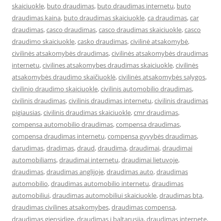
skaiciuokle
,
buto draudimas
,
buto draudimas internetu
,
buto
draudimas kaina
,
buto draudimas skaiciuokle
,
ca draudimas
,
car
draudimas
,
casco draudimas
,
casco draudimas skaiciuokle
,
casco
draudimo skaiciuokle
,
casko draudimas
,
civilinė atsakomybė
,
civilinės atsakomybės draudimas
,
civilinės atsakomybės draudimas
internetu
,
civilines atsakomybes draudimas skaiciuokle
,
civilinės
atsakomybės draudimo skaičiuoklė
,
civilinės atsakomybės sąlygos
,
civilinio draudimo skaiciuokle
,
civilinis automobilio draudimas
,
civilinis draudimas
,
civilinis draudimas internetu
,
civilinis draudimas
pigiausias
,
civilinis draudimas skaiciuokle
,
cmr draudimas
,
compensa automobilio draudimas
,
compensa draudimas
,
compensa draudimas internetu
,
compensa gyvybės draudimas
,
darudimas
,
dradimas
,
draud
,
draudima
,
draudimai
,
draudimai
automobiliams
,
draudimai internetu
,
draudimai lietuvoje
,
draudimas
,
draudimas anglijoje
,
draudimas auto
,
draudimas
automobilio
,
draudimas automobilio internetu
,
draudimas
automobiliui
,
draudimas automobiliui skaiciuokle
,
draudimas bta
,
draudimas civilines atsakomybes
,
draudimas compensa
,
draudimas gjensidige
,
draudimas i baltarusija
,
draudimas internete
,