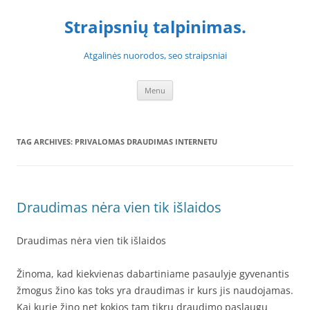
Skip
to
Straipsnių talpinimas.
content
Atgalinės nuorodos, seo straipsniai
Menu
TAG ARCHIVES:
PRIVALOMAS DRAUDIMAS INTERNETU
Draudimas nėra vien tik išlaidos
Draudimas nėra vien tik išlaidos
Žinoma, kad kiekvienas dabartiniame pasaulyje gyvenantis
žmogus žino kas toks yra draudimas ir kurs jis naudojamas.
Kai kurie žino net kokios tam tikrų draudimo paslaugų