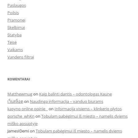
Paslaugos
Poilsis
Pramonei
Skelbimai
Statyba
Teisė
Vaikams
Vandens filtrai
KOMENTARAI
Matthewmug
on
Kaip balinti dantis – odontologas Kaune
เว็บสล็อต
on
Naudinga informacija – vanduo biurams
kasyno online opinie
on
Informacija visiems – klinkerio plytos
porsche_whKn
on
Tobulam pabėgimui iš miesto – namelis dviems
miško apsuptyje
JamesIDemi
on
Tobulam pabėgimui iš miesto – namelis dviems