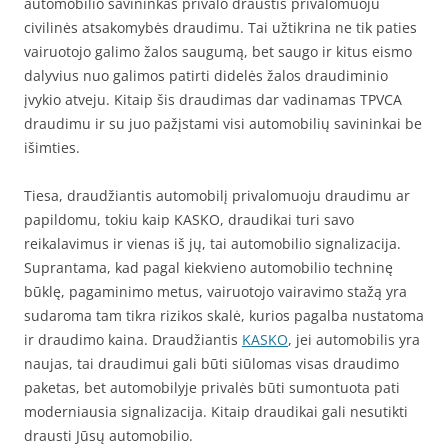
automobilio savininkas privalo draustis privalomuoju
civilinės atsakomybės draudimu. Tai užtikrina ne tik paties
vairuotojo galimo žalos saugumą, bet saugo ir kitus eismo
dalyvius nuo galimos patirti didelės žalos draudiminio
įvykio atveju. Kitaip šis draudimas dar vadinamas TPVCA
draudimu ir su juo pažįstami visi automobilių savininkai be
išimties.
Tiesa, draudžiantis automobilį privalomuoju draudimu ar
papildomu, tokiu kaip KASKO, draudikai turi savo
reikalavimus ir vienas iš jų, tai automobilio signalizacija.
Suprantama, kad pagal kiekvieno automobilio techninę
būklę, pagaminimo metus, vairuotojo vairavimo stažą yra
sudaroma tam tikra rizikos skalė, kurios pagalba nustatoma
ir draudimo kaina. Draudžiantis
KASKO
, jei automobilis yra
naujas, tai draudimui gali būti siūlomas visas draudimo
paketas, bet automobilyje privalės būti sumontuota pati
moderniausia signalizacija. Kitaip draudikai gali nesutikti
drausti Jūsų automobilio.