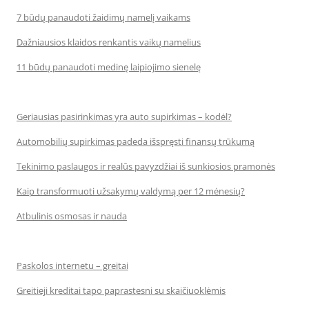
7 būdų panaudoti žaidimų namelį vaikams
Dažniausios klaidos renkantis vaikų namelius
11 būdų panaudoti medinę laipiojimo sienelę
Geriausias pasirinkimas yra auto supirkimas – kodėl?
Automobilių supirkimas padeda išspręsti finansų trūkumą
Tekinimo paslaugos ir realūs pavyzdžiai iš sunkiosios pramonės
Kaip transformuoti užsakymų valdymą per 12 mėnesių?
Atbulinis osmosas ir nauda
Paskolos internetu – greitai
Greitieji kreditai tapo paprastesni su skaičiuoklėmis