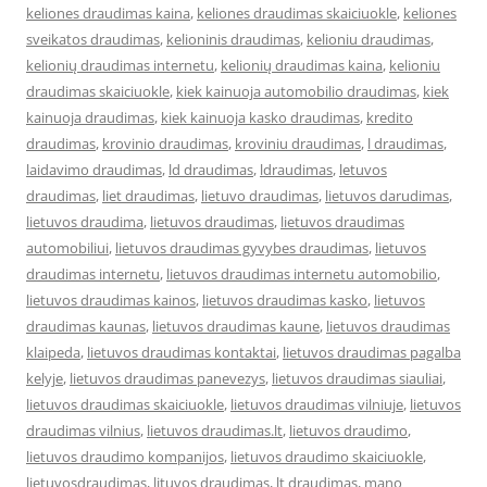
keliones draudimas kaina
,
keliones draudimas skaiciuokle
,
keliones
sveikatos draudimas
,
kelioninis draudimas
,
kelioniu draudimas
,
kelionių draudimas internetu
,
kelionių draudimas kaina
,
kelioniu
draudimas skaiciuokle
,
kiek kainuoja automobilio draudimas
,
kiek
kainuoja draudimas
,
kiek kainuoja kasko draudimas
,
kredito
draudimas
,
krovinio draudimas
,
kroviniu draudimas
,
l draudimas
,
laidavimo draudimas
,
ld draudimas
,
ldraudimas
,
letuvos
draudimas
,
liet draudimas
,
lietuvo draudimas
,
lietuvos darudimas
,
lietuvos draudima
,
lietuvos draudimas
,
lietuvos draudimas
automobiliui
,
lietuvos draudimas gyvybes draudimas
,
lietuvos
draudimas internetu
,
lietuvos draudimas internetu automobilio
,
lietuvos draudimas kainos
,
lietuvos draudimas kasko
,
lietuvos
draudimas kaunas
,
lietuvos draudimas kaune
,
lietuvos draudimas
klaipeda
,
lietuvos draudimas kontaktai
,
lietuvos draudimas pagalba
kelyje
,
lietuvos draudimas panevezys
,
lietuvos draudimas siauliai
,
lietuvos draudimas skaiciuokle
,
lietuvos draudimas vilniuje
,
lietuvos
draudimas vilnius
,
lietuvos draudimas.lt
,
lietuvos draudimo
,
lietuvos draudimo kompanijos
,
lietuvos draudimo skaiciuokle
,
lietuvosdraudimas
,
lituvos draudimas
,
lt draudimas
,
mano