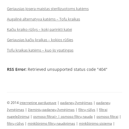
Geriausias Josera maistas sterilizuotoms katėms
Augalinė alternatyva katėms – Tofu kraikas
Kačių kraiko rūšys – kokį parinkti katei
Geriausias kačių kraikas – kokios rūšies
Tofu kraikas katėms – kuo jis ypatingas
RSS Error:
Retrieved unsupported status code "404"
© 2014
internetine parduotuve
|
padangų žymėjimas
|
padangų
žymėjimas
|
žieminių padangų žymėjimas
|
filtrų rūšys
|
filtrai
nugeležinimui
|
osmoso filtrai> |
osmoso filtrų nauda
|
osmoso filtrai
|
filtrų rūšys
|
minkštinimo filtrų naudojimas
|
minkštinimo sistema
|