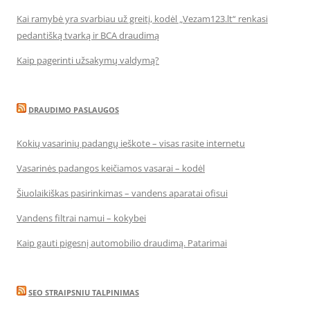
Kai ramybė yra svarbiau už greitį, kodėl „Vezam123.lt“ renkasi
pedantišką tvarką ir BCA draudimą
Kaip pagerinti užsakymų valdymą?
DRAUDIMO PASLAUGOS
Kokių vasarinių padangų ieškote – visas rasite internetu
Vasarinės padangos keičiamos vasarai – kodėl
Šiuolaikiškas pasirinkimas – vandens aparatai ofisui
Vandens filtrai namui – kokybei
Kaip gauti pigesnį automobilio draudimą. Patarimai
SEO STRAIPSNIU TALPINIMAS