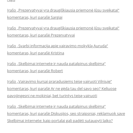
Įrašo „Prezervatyvai yra draugiškiausia priemonė Jūsų sveikatai“
komentaras, kurį parašė Sargiai
Įrašo „Prezervatyvai yra draugiškiausia priemonė Jūsų sveikatai“
komentaras, kurį parašė Prezervatyvai
Įrašo „Svarbi informacija apie vairavimo mokyklą Auruda“
komentaras, kurį parašė Kristina
Įrašo „Skelbimai internete ir nauda patalpinus skelbimą“
komentaras, kurį parašė Robert
Įrašo „Vairavimo kursai praradusiems teisę vairuoti Vilniuje“
komentaras, kurį parašė Ar ne gėda tau del savo seo? Keliuose
pavojingesni ne mokiniai, bet turintys teisę vairuoti
Įrašo „Skelbimai internete ir nauda patalpinus skelbimą“
komentaras, kurį parašė Diskusijos, seo straipsniai, reklamuok save
Skelbimai internete: kaip portalai gali padėti sutaupyti laiko?