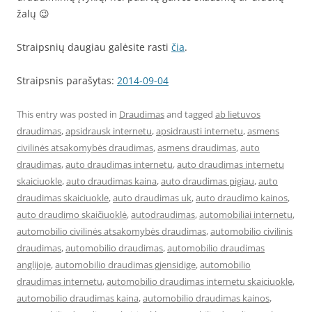
žalų 😉
Straipsnių daugiau galėsite rasti
čia
.
Straipsnis parašytas:
2014-09-04
This entry was posted in
Draudimas
and tagged
ab lietuvos
draudimas
,
apsidrausk internetu
,
apsidrausti internetu
,
asmens
civilinės atsakomybės draudimas
,
asmens draudimas
,
auto
draudimas
,
auto draudimas internetu
,
auto draudimas internetu
skaiciuokle
,
auto draudimas kaina
,
auto draudimas pigiau
,
auto
draudimas skaiciuokle
,
auto draudimas uk
,
auto draudimo kainos
,
auto draudimo skaičiuoklė
,
autodraudimas
,
automobiliai internetu
,
automobilio civilinės atsakomybės draudimas
,
automobilio civilinis
draudimas
,
automobilio draudimas
,
automobilio draudimas
anglijoje
,
automobilio draudimas gjensidige
,
automobilio
draudimas internetu
,
automobilio draudimas internetu skaiciuokle
,
automobilio draudimas kaina
,
automobilio draudimas kainos
,