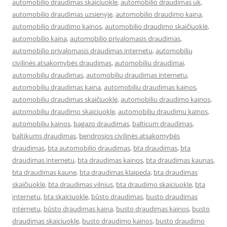
automobilio draudimas skaiciuokle
,
automobilio draudimas uk
,
automobilio draudimas uzsienyje
,
automobilio draudimo kaina
,
automobilio draudimo kainos
,
automobilio draudimo skaičiuoklė
,
automobilio kaina
,
automobilio privalomasis draudimas
,
automobilio privalomasis draudimas internetu
,
automobilių
civilinės atsakomybės draudimas
,
automobiliu draudimai
,
automobilių draudimas
,
automobilių draudimas internetu
,
automobiliu draudimas kaina
,
automobiliu draudimas kainos
,
automobilių draudimas skaičiuoklė
,
automobiliu draudimo kainos
,
automobiliu draudimo skaiciuokle
,
automobiliu draudimu kainos
,
automobilių kainos
,
bagazo draudimas
,
balticum draudimas
,
baltikums draudimas
,
bendrosios civilinės atsakomybės
draudimas
,
bta automobilio draudimas
,
bta draudimas
,
bta
draudimas internetu
,
bta draudimas kainos
,
bta draudimas kaunas
,
bta draudimas kaune
,
bta draudimas klaipeda
,
bta draudimas
skaičiuoklė
,
bta draudimas vilnius
,
bta draudimo skaiciuokle
,
bta
internetu
,
bta skaiciuokle
,
būsto draudimas
,
busto draudimas
internetu
,
būsto draudimas kaina
,
busto draudimas kainos
,
busto
draudimas skaiciuokle
,
busto draudimo kainos
,
busto draudimo