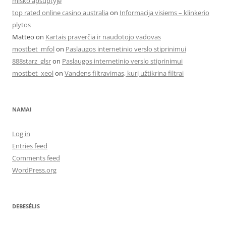
miško apsuptyje
top rated online casino australia
on
Informacija visiems – klinkerio
plytos
Matteo
on
Kartais praverčia ir naudotojo vadovas
mostbet_mfol
on
Paslaugos internetinio verslo stiprinimui
888starz_glsr
on
Paslaugos internetinio verslo stiprinimui
mostbet_xeol
on
Vandens filtravimas, kurį užtikrina filtrai
NAMAI
Log in
Entries feed
Comments feed
WordPress.org
DEBESĖLIS