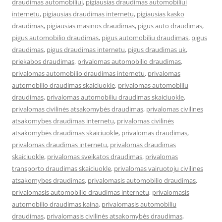
draudimas automobiliui
,
pigiausias draudimas automobiliui
internetu
,
pigiausias draudimas internetu
,
pigiausias kasko
draudimas
,
pigiausias masinos draudimas
,
pigus auto draudimas
,
pigus automobilio draudimas
,
pigus automobiliu draudimas
,
pigus
draudimas
,
pigus draudimas internetu
,
pigus draudimas uk
,
priekabos draudimas
,
privalomas automobilio draudimas
,
privalomas automobilio draudimas internetu
,
privalomas
automobilio draudimas skaiciuokle
,
privalomas automobiliu
draudimas
,
privalomas automobiliu draudimas skaiciuokle
,
privalomas civilinės atsakomybės draudimas
,
privalomas civilines
atsakomybes draudimas internetu
,
privalomas civilinės
atsakomybės draudimas skaiciuokle
,
privalomas draudimas
,
privalomas draudimas internetu
,
privalomas draudimas
skaiciuokle
,
privalomas sveikatos draudimas
,
privalomas
transporto draudimas skaiciuokle
,
privalomas vairuotoju civilines
atsakomybes draudimas
,
privalomasis automobilio draudimas
,
privalomasis automobilio draudimas internetu
,
privalomasis
automobilio draudimas kaina
,
privalomasis automobiliu
draudimas
,
privalomasis civilinės atsakomybės draudimas
,