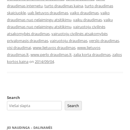
draudimas internetu
,
turto draudimas kaina
,
turto draudimas
skaiciuokle
,
uab lietuvos draudimas
,
vaiko draudimas
,
vaiko
draudimas nuo nelaimingų atsitikimų
,
vaiku draudimas
,
vaikų
draudimas nuo nelaimingų atsitikimų
,
vairuotojų civilinės
atsakomybės draudimas
,
vairuotojų civilinės atsakomybės
privalomasis draudimas
,
vairuotoju draudimas
,
verslo draudimas
,
visi draudimai
,
www.lietuvos draudimas
,
www.lietuvos
draudimas.lt
,
www.perlo draudimas.lt
,
zalia korta draudimas
,
zalios
kortos kaina
on
2014/09/04
.
Search
Search
JEI NAUDINGA – DALINAMĖS