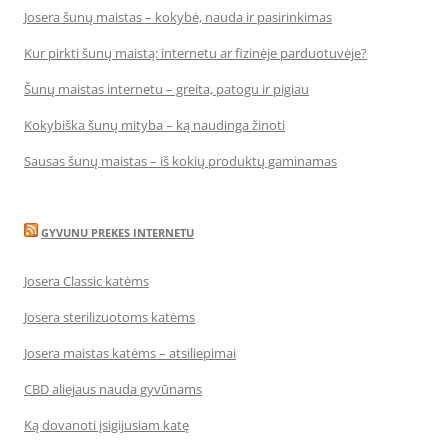
Josera šunų maistas – kokybė, nauda ir pasirinkimas
Kur pirkti šunų maistą: internetu ar fizinėje parduotuvėje?
Šunų maistas internetu – greita, patogu ir pigiau
Kokybiška šunų mityba – ką naudinga žinoti
Sausas šunų maistas – iš kokių produktų gaminamas
GYVUNU PREKES INTERNETU
Josera Classic katėms
Josera sterilizuotoms katėms
Josera maistas katėms – atsiliepimai
CBD aliejaus nauda gyvūnams
Ką dovanoti įsigijusiam katę