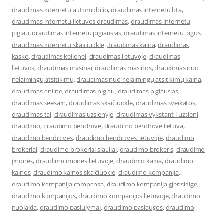
draudimas internetu automobilio
,
draudimas internetu bta
,
draudimas internetu lietuvos draudimas
,
draudimas internetu
pigiau
,
draudimas internetu pigiausias
,
draudimas internetu pigus
,
draudimas internetu skaiciuokle
,
draudimas kaina
,
draudimas
kasko
,
draudimas kelionei
,
draudimas lietuvoje
,
draudimas
lietuvos
,
draudimas masinai
,
draudimas masinos
,
draudimas nuo
nelaimingų atsitikimų
,
draudimas nuo nelaimingų atsitikimų kaina
,
draudimas online
,
draudimas pigiau
,
draudimas pigiausias
,
draudimas seesam
,
draudimas skaičiuoklė
,
draudimas sveikatos
,
draudimas tai
,
draudimas uzsienyje
,
draudimas vykstant i uzsieni
,
draudimo
,
draudimo bendrovė
,
draudimo bendrove lietuva
,
draudimo bendrovės
,
draudimo bendrovės lietuvoje
,
draudimo
brokeriai
,
draudimo brokeriai siauliai
,
draudimo brokeris
,
draudimo
įmonės
,
draudimo imones lietuvoje
,
draudimo kaina
,
draudimo
kainos
,
draudimo kainos skaičiuoklė
,
draudimo kompanija
,
draudimo kompanija compensa
,
draudimo kompanija gjensidige
,
draudimo kompanijos
,
draudimo kompanijos lietuvoje
,
draudimo
nuolaida
,
draudimo pasiulymai
,
draudimo paslaugos
,
draudimo