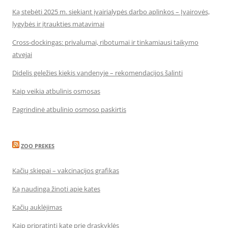
Ką stebėti 2025 m. siekiant įvairialypės darbo aplinkos – Įvairovės,
lygybės ir įtraukties matavimai
Cross-dockingas: privalumai, ribotumai ir tinkamiausi taikymo
atvejai
Didelis geležies kiekis vandenyje – rekomendacijos šalinti
Kaip veikia atbulinis osmosas
Pagrindinė atbulinio osmoso paskirtis
ZOO PREKES
Kačių skiepai – vakcinacijos grafikas
Ką naudinga žinoti apie kates
Kačių auklėjimas
Kaip pripratinti katę prie draskyklės