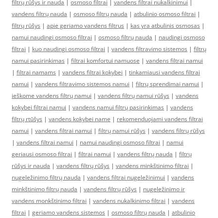
filtrų rūšys ir nauda
|
osmoso filtrai
|
vandens filtrai nukalkinimui
|
vandens filtrų nauda
|
osmoso filtrų nauda
|
atbulinio osmoso filtrai
|
filtrų rūšys
|
apie geriamo vandens filtrus
|
kas yra atbulinis osmosas
|
namui naudingi osmoso filtrai
|
osmoso filtrų nauda
|
naudingi osmoso
filtrai
|
kuo naudingi osmoso filtrai
|
vandens filtravimo sistemos
|
filtrų
namui pasirinkimas
|
filtrai komfortui namuose
|
vandens filtrai namui
|
filtrai namams
|
vandens filtrai kokybei
|
tinkamiausi vandens filtrai
namui
|
vandens filtravimo sistemos namui
|
filtrų sprendimai namui
|
ieškome vandens filtrų namui
|
vandens filtrų namui rūšys
|
vandens
kokybei filtrai namui
|
vandens namui filtrų pasirinkimas
|
vandens
filtrų rtūšys
|
vandens kokybei name
|
rekomenduojami vandens filtrai
namui
|
vandens filtrai namui
|
filtrų namui rūšys
|
vandens filtrų rūšys
|
vandens filtrai namui
|
namui naudingi osmoso filtrai
|
namui
geriausi osmoso filtrai
|
filtrai namui
|
vandens filtrų nauda
|
filtrų
rūšys ir nauda
|
vandens filtrų rūšys
|
vandens minkštinimo filtrai
|
nugeležinimo filtrų nauda
|
vandens filtrai nugeležinimui
|
vandens
minkštinimo filtrų nauda
|
vandens filtrų rūšys
|
nugeležinimo ir
vandens monkštinimo filtrai
|
vandens nukalkinimo filtrai
|
vandens
filtrai
|
geriamo vandens sistemos
|
osmoso filtrų nauda
|
atbulinio