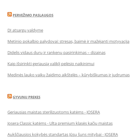
PERVEŽIMO PASLAUGOS
DI atsargų valdyme
Metinio pokalbio palydovai: stresas, baimė ir mažėjanti motyvacija
Didelis vidaus durų ir rankenų pasirinkimas – dizainas
Kaip išsirinkti geriausią valiklį pelėsio naikinimui
Medinės lauko vaikų žaidimo aikštelės – kūrybiškumas ir judrumas
GYVUNU PREKES
Geriausias maistas sterilizuotoms katėms - JOSERA
Josera Classic katėms - Ulta premium klasės kačių maistas
Aukščiausios kokybės standartas Jūsų šuns mitybai - JOSERA