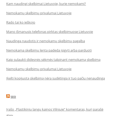
Kam naudingi skelbimai Lietuvoje, kurie nemokami?
Nemokamų skelbimų privalumai Lietuvoje
Rado tai ko ieškojo
Mano išmanusis telefonas pirktas skelbimuose Lietuvoje
Naudinga naudotis ir nemokamų skelbimų pagalba
Nemokama skelbimų lenta padeda įsigyti arba parduoti
Kaip sulaukti didesnės sėkmės talpinant nemokamą skelbimą
Nemokamų skelbimų privalumai Lietuvoje
Įkelti kopijuotą skelbimą nėra sudėtinga ir tuo pačiu nenaudinga
SEO
Įrašo „Plastikinių langų kainos Vilniuje“ komentaras, kurį parašė
Algis