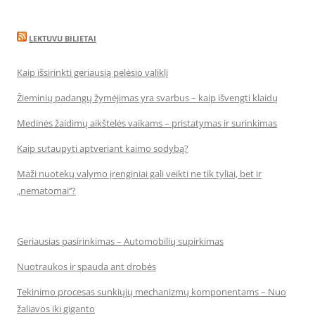
LEKTUVU BILIETAI
Kaip išsirinkti geriausią pelėsio valiklį
Žieminių padangų žymėjimas yra svarbus – kaip išvengti klaidų
Medinės žaidimų aikštelės vaikams – pristatymas ir surinkimas
Kaip sutaupyti aptveriant kaimo sodybą?
Maži nuotekų valymo įrenginiai gali veikti ne tik tyliai, bet ir
„nematomai‘‘?
Geriausias pasirinkimas – Automobilių supirkimas
Nuotraukos ir spauda ant drobės
Tekinimo procesas sunkiųjų mechanizmų komponentams – Nuo
žaliavos iki giganto