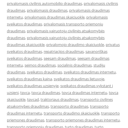
privalomasis civilinis automobilio draudimas
,
privalomasis civilinis
draudimas
,
privalomasis draudimas
,
privalomasis draudimas
internetu
,
privalomasis draudimas skaiciuokle
,
privalomasis
sveikatos draudimas
,
privalomasis transporto priemonių
draudimas
,
privalomasis vairuotojų civilinės atsakomybės
draudimas
,
privalomasis vairuotojų civilinės atsakomybės
draudimas skaiciuokle
,
privalomojo draudimo skaiciuokle
,
privatus
sveikatos draudimas
,
repatriacijos draudimas
,
savanoriškas
sveikatos draudimas
,
seesam draudimas
,
seesam draudimas
internetu
,
seimos draudimas
,
socialinis draudimas
,
studiju
draudimas
,
sveikatos draudimas
,
sveikatos draudimas internetu
,
sveikatos draudimas kaina
,
sveikatos draudimas lietuvoje
,
sveikatos draudimas uzsienyje
,
sveikatos draudimas vykstant i
uzsieni
,
tpvca
,
tpvca draudimas
,
tpvca draudimas internetu
,
tpvca
skaiciuokle
,
tpvcad
,
traktoriaus draudimas
,
transporto civilines
atsakomybes draudimas
,
transporto draudimas
,
transporto
draudimas internetu
,
transporto draudimo skaiciuokle
,
transporto
priemones draudimas
,
transporto priemones draudimas internetu
,
transporto priemonių draudimas
,
turto draudimas
,
turto