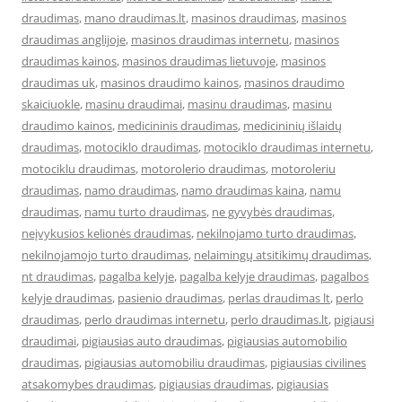
draudimas
,
mano draudimas.lt
,
masinos draudimas
,
masinos
draudimas anglijoje
,
masinos draudimas internetu
,
masinos
draudimas kainos
,
masinos draudimas lietuvoje
,
masinos
draudimas uk
,
masinos draudimo kainos
,
masinos draudimo
skaiciuokle
,
masinu draudimai
,
masinu draudimas
,
masinu
draudimo kainos
,
medicininis draudimas
,
medicininių išlaidų
draudimas
,
motociklo draudimas
,
motociklo draudimas internetu
,
motociklu draudimas
,
motorolerio draudimas
,
motoroleriu
draudimas
,
namo draudimas
,
namo draudimas kaina
,
namu
draudimas
,
namu turto draudimas
,
ne gyvybės draudimas
,
neįvykusios kelionės draudimas
,
nekilnojamo turto draudimas
,
nekilnojamojo turto draudimas
,
nelaimingų atsitikimų draudimas
,
nt draudimas
,
pagalba kelyje
,
pagalba kelyje draudimas
,
pagalbos
kelyje draudimas
,
pasienio draudimas
,
perlas draudimas lt
,
perlo
draudimas
,
perlo draudimas internetu
,
perlo draudimas.lt
,
pigiausi
draudimai
,
pigiausias auto draudimas
,
pigiausias automobilio
draudimas
,
pigiausias automobiliu draudimas
,
pigiausias civilines
atsakomybes draudimas
,
pigiausias draudimas
,
pigiausias