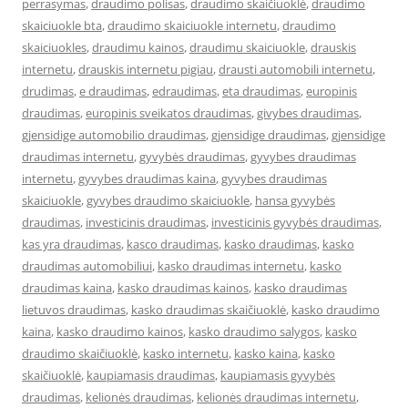
perrasymas
,
draudimo polisas
,
draudimo skaičiuoklė
,
draudimo
skaiciuokle bta
,
draudimo skaiciuokle internetu
,
draudimo
skaiciuokles
,
draudimu kainos
,
draudimu skaiciuokle
,
drauskis
internetu
,
drauskis internetu pigiau
,
drausti automobili internetu
,
drudimas
,
e draudimas
,
edraudimas
,
eta draudimas
,
europinis
draudimas
,
europinis sveikatos draudimas
,
givybes draudimas
,
gjensidige automobilio draudimas
,
gjensidige draudimas
,
gjensidige
draudimas internetu
,
gyvybės draudimas
,
gyvybes draudimas
internetu
,
gyvybes draudimas kaina
,
gyvybes draudimas
skaiciuokle
,
gyvybes draudimo skaiciuokle
,
hansa gyvybės
draudimas
,
investicinis draudimas
,
investicinis gyvybės draudimas
,
kas yra draudimas
,
kasco draudimas
,
kasko draudimas
,
kasko
draudimas automobiliui
,
kasko draudimas internetu
,
kasko
draudimas kaina
,
kasko draudimas kainos
,
kasko draudimas
lietuvos draudimas
,
kasko draudimas skaičiuoklė
,
kasko draudimo
kaina
,
kasko draudimo kainos
,
kasko draudimo salygos
,
kasko
draudimo skaičiuoklė
,
kasko internetu
,
kasko kaina
,
kasko
skaičiuoklė
,
kaupiamasis draudimas
,
kaupiamasis gyvybės
draudimas
,
kelionės draudimas
,
kelionės draudimas internetu
,