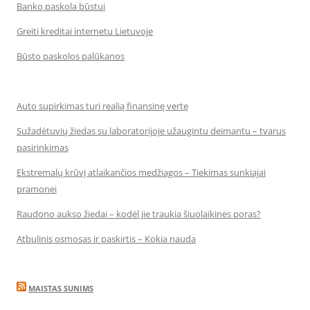
Banko paskola būstui
Greiti kreditai internetu Lietuvoje
Būsto paskolos palūkanos
Auto supirkimas turi realią finansinę vertę
Sužadėtuvių žiedas su laboratorijoje užaugintu deimantu – tvarus
pasirinkimas
Ekstremalų krūvį atlaikančios medžiagos – Tiekimas sunkiajai
pramonei
Raudono aukso žiedai – kodėl jie traukia šiuolaikines poras?
Atbulinis osmosas ir paskirtis – Kokia nauda
MAISTAS SUNIMS