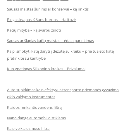
Sausas maistas šunims ar konservai – ką rinktis
Blogas kvapas iš šuns burnos – Halitozė
Kačių mityba – ką svarbu žinoti
Sausas ar šlapias kačių maistas – ėdalo parinkimas
Kaip išmokyti katę daryti į dėžutę su kraiku – prie tualeto katę
pratinkite su kantrybe
Kuo ypatingas Silikoninis kraikas – Privalumai
Auto supirkimas kaip efektyvus transporto priemonės gyvavimo
ciklo valdymo instrumentas
Klaidos renkantis vandens filtrą
Nano danga automobilio stiklams
Kaip veikia osmoso filtrai