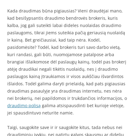
Kada draudimas būna pigiausias? Vieni draudėjai mano,
kad besišypsantis draudimo bendrovės brokeris, kuris
kalba, jog gali suteikti labai dideles nuolaidas draudimo
paslaugoms, tikrai jiems suteikia pačią geriausią nuolaidą
ir kainą. Bet greičiausiai, kad taip nėra. Kodėl,
pasidomėsite? Todėl, kad brokeris turi savo darbo vietą,
kuri randasi, gali būti, nuomojamose patalpose arba
brangiai išlaikomose dėl paslaugų kainų, todėl pas brokerį
atėję draudikai negali tikėtis nuolaidų, nes į draudimo
paslaugos kainą įtraukiamos ir visos aukščiau išvardintos
išlaidos. Todėl galima daryti prielaidą, kad pats pigiausias
draudimas pasaulyje yra draudimas internetu, nes nėra
nei brokerių, nei papildomos ir trukdančios informacijos, o
draudimo polisą
galima atsispausdinti bet kurioje vietoje,
jei spausdintuvo neturite namie.
Taigi, saugokite save ir ir saugokite kitus, tada nebus nei
draudiminių įvykių, nei patirtų galvos skausmų ar didelių