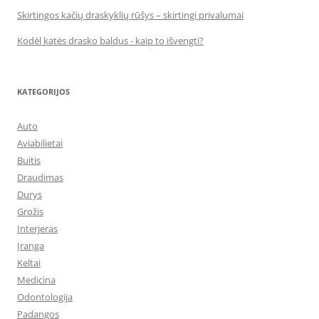
Skirtingos kačių draskyklių rūšys – skirtingi privalumai
Kodėl katės drasko baldus - kaip to išvengti?
KATEGORIJOS
Auto
Aviabilietai
Buitis
Draudimas
Durys
Grožis
Interjeras
Įranga
Keltai
Medicina
Odontologija
Padangos