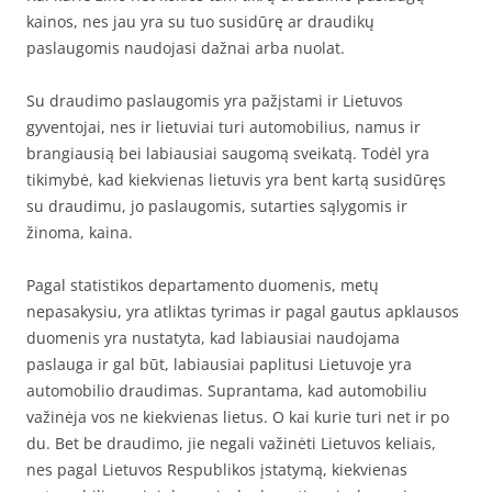
kainos, nes jau yra su tuo susidūrę ar draudikų
paslaugomis naudojasi dažnai arba nuolat.
Su draudimo paslaugomis yra pažįstami ir Lietuvos
gyventojai, nes ir lietuviai turi automobilius, namus ir
brangiausią bei labiausiai saugomą sveikatą. Todėl yra
tikimybė, kad kiekvienas lietuvis yra bent kartą susidūręs
su draudimu, jo paslaugomis, sutarties sąlygomis ir
žinoma, kaina.
Pagal statistikos departamento duomenis, metų
nepasakysiu, yra atliktas tyrimas ir pagal gautus apklausos
duomenis yra nustatyta, kad labiausiai naudojama
paslauga ir gal būt, labiausiai paplitusi Lietuvoje yra
automobilio draudimas. Suprantama, kad automobiliu
važinėja vos ne kiekvienas lietus. O kai kurie turi net ir po
du. Bet be draudimo, jie negali važinėti Lietuvos keliais,
nes pagal Lietuvos Respublikos įstatymą, kiekvienas