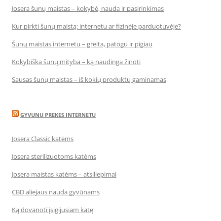
Josera šunų maistas – kokybė, nauda ir pasirinkimas
Kur pirkti šunų maistą: internetu ar fizinėje parduotuvėje?
Šunų maistas internetu – greita, patogu ir pigiau
Kokybiška šunų mityba – ką naudinga žinoti
Sausas šunų maistas – iš kokių produktų gaminamas
GYVUNU PREKES INTERNETU
Josera Classic katėms
Josera sterilizuotoms katėms
Josera maistas katėms – atsiliepimai
CBD aliejaus nauda gyvūnams
Ką dovanoti įsigijusiam katę