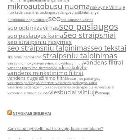
mediniai langai
mediniai langai vilniuje
mikroautobusu nuoma
nakvyne Vilniuje
nuo kada vasarines padangos
padangos
plastikiniai langai
seo
plastikiniai langai vilniuje
seo kaina
seo kainos
seo paslaugos
seo optimizavimas
Seo straipsniai
seo paslaugos kaina
seo straipsniu rasymas
seo straipsniu talpinimas
seo tekstai
straipsniu talpinimas
skelbimai nemokamai
vandens filtrai
vairavimo mokykla
vairavimo mokyklos vilniuje
vandens kokybe
vandens filtravimo sistemos
vandens minkstinimo filtrai
vandens nugeležinimo filtrai
vasarines padangos
vasarines padangos internetu
vasarines padangos kaina
vasarines padangos nuo kada
vasarines padangos pigiau
viesbuciai
viesbuciai vilniuje
viesbuciai druskininkuose
vilniuje
NEMOKAMI SKELBIMAI
Kam naudingi skelbimai Lietuvoje, kurie nemokami?