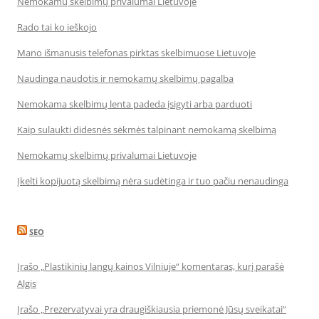
Nemokamų skelbimų privalumai Lietuvoje
Rado tai ko ieškojo
Mano išmanusis telefonas pirktas skelbimuose Lietuvoje
Naudinga naudotis ir nemokamų skelbimų pagalba
Nemokama skelbimų lenta padeda įsigyti arba parduoti
Kaip sulaukti didesnės sėkmės talpinant nemokamą skelbimą
Nemokamų skelbimų privalumai Lietuvoje
Įkelti kopijuotą skelbimą nėra sudėtinga ir tuo pačiu nenaudinga
SEO
Įrašo „Plastikinių langų kainos Vilniuje“ komentaras, kurį parašė
Algis
Įrašo „Prezervatyvai yra draugiškiausia priemonė Jūsų sveikatai“