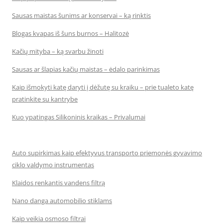
Sausas maistas šunims ar konservai – ką rinktis
Blogas kvapas iš šuns burnos – Halitozė
Kačių mityba – ką svarbu žinoti
Sausas ar šlapias kačių maistas – ėdalo parinkimas
Kaip išmokyti katę daryti į dėžutę su kraiku – prie tualeto katę
pratinkite su kantrybe
Kuo ypatingas Silikoninis kraikas – Privalumai
Auto supirkimas kaip efektyvus transporto priemonės gyvavimo
ciklo valdymo instrumentas
Klaidos renkantis vandens filtrą
Nano danga automobilio stiklams
Kaip veikia osmoso filtrai