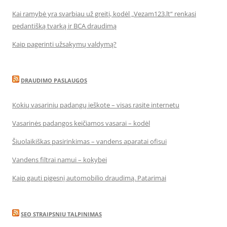
Kai ramybė yra svarbiau už greitį, kodėl „Vezam123.lt“ renkasi
pedantišką tvarką ir BCA draudimą
Kaip pagerinti užsakymų valdymą?
DRAUDIMO PASLAUGOS
Kokių vasarinių padangų ieškote – visas rasite internetu
Vasarinės padangos keičiamos vasarai – kodėl
Šiuolaikiškas pasirinkimas – vandens aparatai ofisui
Vandens filtrai namui – kokybei
Kaip gauti pigesnį automobilio draudimą. Patarimai
SEO STRAIPSNIU TALPINIMAS