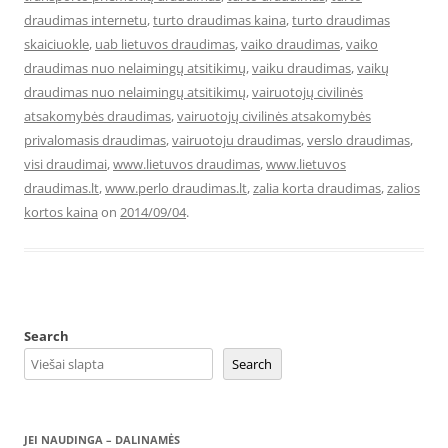
draudimas internetu
,
turto draudimas kaina
,
turto draudimas
skaiciuokle
,
uab lietuvos draudimas
,
vaiko draudimas
,
vaiko
draudimas nuo nelaimingų atsitikimų
,
vaiku draudimas
,
vaikų
draudimas nuo nelaimingų atsitikimų
,
vairuotojų civilinės
atsakomybės draudimas
,
vairuotojų civilinės atsakomybės
privalomasis draudimas
,
vairuotoju draudimas
,
verslo draudimas
,
visi draudimai
,
www.lietuvos draudimas
,
www.lietuvos
draudimas.lt
,
www.perlo draudimas.lt
,
zalia korta draudimas
,
zalios
kortos kaina
on
2014/09/04
.
Search
Search
JEI NAUDINGA – DALINAMĖS