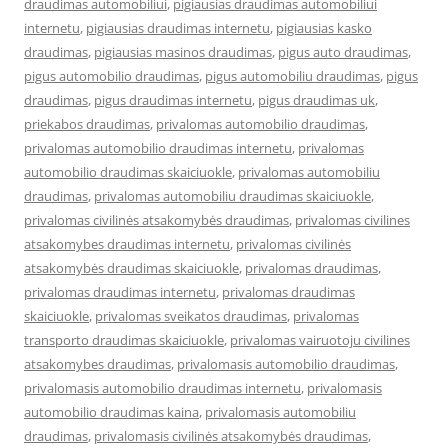
draudimas automobiliui
,
pigiausias draudimas automobiliui
internetu
,
pigiausias draudimas internetu
,
pigiausias kasko
draudimas
,
pigiausias masinos draudimas
,
pigus auto draudimas
,
pigus automobilio draudimas
,
pigus automobiliu draudimas
,
pigus
draudimas
,
pigus draudimas internetu
,
pigus draudimas uk
,
priekabos draudimas
,
privalomas automobilio draudimas
,
privalomas automobilio draudimas internetu
,
privalomas
automobilio draudimas skaiciuokle
,
privalomas automobiliu
draudimas
,
privalomas automobiliu draudimas skaiciuokle
,
privalomas civilinės atsakomybės draudimas
,
privalomas civilines
atsakomybes draudimas internetu
,
privalomas civilinės
atsakomybės draudimas skaiciuokle
,
privalomas draudimas
,
privalomas draudimas internetu
,
privalomas draudimas
skaiciuokle
,
privalomas sveikatos draudimas
,
privalomas
transporto draudimas skaiciuokle
,
privalomas vairuotoju civilines
atsakomybes draudimas
,
privalomasis automobilio draudimas
,
privalomasis automobilio draudimas internetu
,
privalomasis
automobilio draudimas kaina
,
privalomasis automobiliu
draudimas
,
privalomasis civilinės atsakomybės draudimas
,