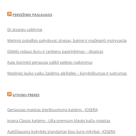
PERVEŽIMO PASLAUGOS
DI atsargų valdyme
Metinio pokalbio palydovai: stresas, baimė ir mažėjanti motyvacija
Didelis vidaus durų ir rankenų pasirinkimas – dizainas
Kaip išsirinkti geriausią valiklį pelėsio naikinimui
Medinės lauko vaikų žaidimo aikštelės – kūrybiškumas ir judrumas
GYVUNU PREKES
Geriausias maistas sterilizuotoms katėms - JOSERA
Josera Classic katėms - Ulta premium klasės kačių maistas
Aukščiausios kokybės standartas Jūsų šuns mitybai - JOSERA