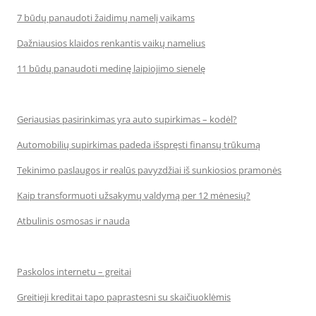
7 būdų panaudoti žaidimų namelį vaikams
Dažniausios klaidos renkantis vaikų namelius
11 būdų panaudoti medinę laipiojimo sienelę
Geriausias pasirinkimas yra auto supirkimas – kodėl?
Automobilių supirkimas padeda išspręsti finansų trūkumą
Tekinimo paslaugos ir realūs pavyzdžiai iš sunkiosios pramonės
Kaip transformuoti užsakymų valdymą per 12 mėnesių?
Atbulinis osmosas ir nauda
Paskolos internetu – greitai
Greitieji kreditai tapo paprastesni su skaičiuoklėmis