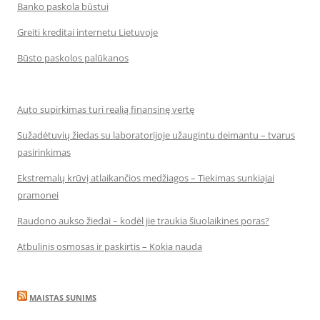
Banko paskola būstui
Greiti kreditai internetu Lietuvoje
Būsto paskolos palūkanos
Auto supirkimas turi realią finansinę vertę
Sužadėtuvių žiedas su laboratorijoje užaugintu deimantu – tvarus
pasirinkimas
Ekstremalų krūvį atlaikančios medžiagos – Tiekimas sunkiajai
pramonei
Raudono aukso žiedai – kodėl jie traukia šiuolaikines poras?
Atbulinis osmosas ir paskirtis – Kokia nauda
MAISTAS SUNIMS