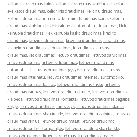
keliones draudimas kaina
,
keliones draudimas skaiciuokle
,
keliones
sveikatos draudimas
,
kelioninis draudimas
,
kelioniu draudimas
,
kelionių draudimas internetu
,
kelionių draudimas kaina
,
kelioniu
draudimas skaiciuokle
,
kiek kainuoja automobilio draudimas
,
kiek
kainuoja draudimas
,
kiek kainuoja kasko draudimas
,
kredito
draudimas
,
krovinio draudimas
,
kroviniu draudimas
,
l draudimas
,
laidavimo draudimas
,
ld draudimas
,
ldraudimas
,
letuvos
draudimas
,
liet draudimas
,
lietuvo draudimas
,
lietuvos darudimas
,
lietuvos draudima
,
lietuvos draudimas
,
lietuvos draudimas
automobiliui
,
lietuvos draudimas gyvybes draudimas
,
lietuvos
draudimas internetu
,
lietuvos draudimas internetu automobilio
,
lietuvos draudimas kainos
,
lietuvos draudimas kasko
,
lietuvos
draudimas kaunas
,
lietuvos draudimas kaune
,
lietuvos draudimas
klaipeda
,
lietuvos draudimas kontaktai
,
lietuvos draudimas pagalba
kelyje
,
lietuvos draudimas panevezys
,
lietuvos draudimas siauliai
,
lietuvos draudimas skaiciuokle
,
lietuvos draudimas vilniuje
,
lietuvos
draudimas vilnius
,
lietuvos draudimas.lt
,
lietuvos draudimo
,
lietuvos draudimo kompanijos
,
lietuvos draudimo skaiciuokle
,
lietuvosdraudimas
,
lituvos draudimas
,
lt draudimas
,
mano