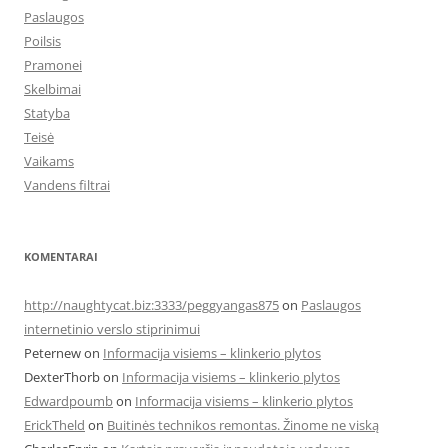
Paslaugos
Poilsis
Pramonei
Skelbimai
Statyba
Teisė
Vaikams
Vandens filtrai
KOMENTARAI
http://naughtycat.biz:3333/peggyangas875
on
Paslaugos
internetinio verslo stiprinimui
Peternew
on
Informacija visiems – klinkerio plytos
DexterThorb
on
Informacija visiems – klinkerio plytos
Edwardpoumb
on
Informacija visiems – klinkerio plytos
ErickTheld
on
Buitinės technikos remontas. Žinome ne viską