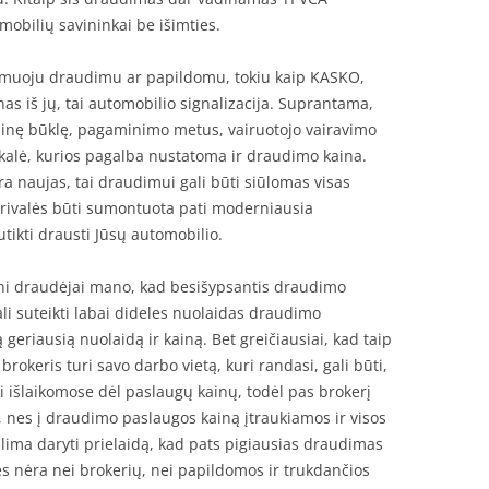
mobilių savininkai be išimties.
lomuoju draudimu ar papildomu, tokiu kaip KASKO,
nas iš jų, tai automobilio signalizacija. Suprantama,
ninę būklę, pagaminimo metus, vairuotojo vairavimo
skalė, kurios pagalba nustatoma ir draudimo kaina.
yra naujas, tai draudimui gali būti siūlomas visas
rivalės būti sumontuota pati moderniausia
utikti drausti Jūsų automobilio.
ni draudėjai mano, kad besišypsantis draudimo
ali suteikti labai dideles nuolaidas draudimo
 geriausią nuolaidą ir kainą. Bet greičiausiai, kad taip
rokeris turi savo darbo vietą, kuri randasi, gali būti,
išlaikomose dėl paslaugų kainų, todėl pas brokerį
ų, nes į draudimo paslaugos kainą įtraukiamos ir visos
alima daryti prielaidą, kad pats pigiausias draudimas
s nėra nei brokerių, nei papildomos ir trukdančios