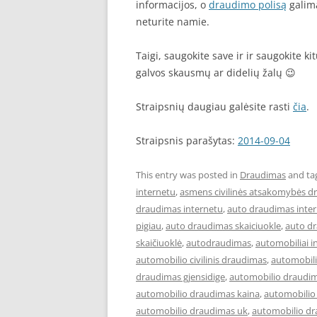
informacijos, o
draudimo polisą
galima
neturite namie.
Taigi, saugokite save ir ir saugokite k
galvos skausmų ar didelių žalų 😉
Straipsnių daugiau galėsite rasti
čia
.
Straipsnis parašytas:
2014-09-04
This entry was posted in
Draudimas
and ta
internetu
,
asmens civilinės atsakomybės d
draudimas internetu
,
auto draudimas inter
pigiau
,
auto draudimas skaiciuokle
,
auto d
skaičiuoklė
,
autodraudimas
,
automobiliai i
automobilio civilinis draudimas
,
automobil
draudimas gjensidige
,
automobilio draudim
automobilio draudimas kaina
,
automobilio
automobilio draudimas uk
,
automobilio dr