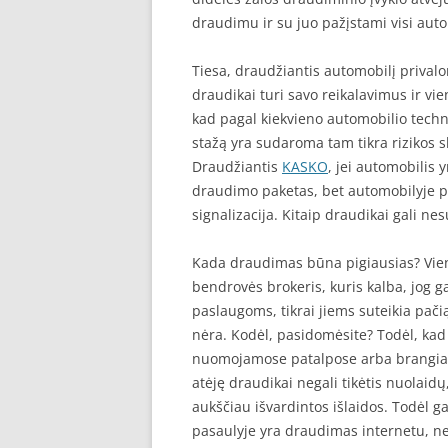
draudimu ir su juo pažįstami visi auto
Tiesa, draudžiantis automobilį priva
draudikai turi savo reikalavimus ir vie
kad pagal kiekvieno automobilio tech
stažą yra sudaroma tam tikra rizikos 
Draudžiantis
KASKO
, jei automobilis 
draudimo paketas, bet automobilyje p
signalizacija. Kitaip draudikai gali nes
Kada draudimas būna pigiausias? Vie
bendrovės brokeris, kuris kalba, jog g
paslaugoms, tikrai jiems suteikia pačią
nėra. Kodėl, pasidomėsite? Todėl, kad b
nuomojamose patalpose arba brangiai 
atėję draudikai negali tikėtis nuolaid
aukščiau išvardintos išlaidos. Todėl g
pasaulyje yra draudimas internetu, ne