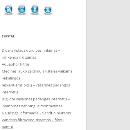
TEKSTAI:
Didelis vidaus durų pasirinkimas –
rankenos ir dizainas
Aquaphor filtrai
Medinės lauko žaidimų aikštelės vaikams
reikalingos
Ieškantiems pigių – vasarinės padangos
internetu
Įsigijote vasarines padangas internetu –
įmanomas nebrangus montavimas
Naudinga informacija – vanduo biurams
Vandens filtravimo sistemos – filtrai
namui