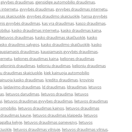
,
givybes draudimas
,
gjensidige automobilio draudimas
,
 internetu
,
gyvybės draudimas
,
gyvybes draudimas internetu
,
as skaiciuokle
,
gyvybes draudimo skaiciuokle
,
hansa gyvybės
cinis gyvybės draudimas
,
kas yra draudimas
,
kasco draudimas
,
biliui
,
kasko draudimas internetu
,
kasko draudimas kaina
,
lietuvos draudimas
,
kasko draudimas skaičiuoklė
,
kasko
asko draudimo salygos
,
kasko draudimo skaičiuoklė
,
kasko
aupiamasis draudimas
,
kaupiamasis gyvybės draudimas
,
ternetu
,
keliones draudimas kaina
,
keliones draudimas
kelioninis draudimas
,
kelioniu draudimas
,
kelionių draudimas
iu draudimas skaiciuokle
,
kiek kainuoja automobilio
kainuoja kasko draudimas
,
kredito draudimas
,
krovinio
s
,
laidavimo draudimas
,
ld draudimas
,
ldraudimas
,
letuvos
mas
,
lietuvos darudimas
,
lietuvos draudima
,
lietuvos
ui
,
lietuvos draudimas gyvybes draudimas
,
lietuvos draudimas
tomobilio
,
lietuvos draudimas kainos
,
lietuvos draudimas
s draudimas kaune
,
lietuvos draudimas klaipeda
,
lietuvos
agalba kelyje
,
lietuvos draudimas panevezys
,
lietuvos
ciuokle
,
lietuvos draudimas vilniuje
,
lietuvos draudimas vilnius
,