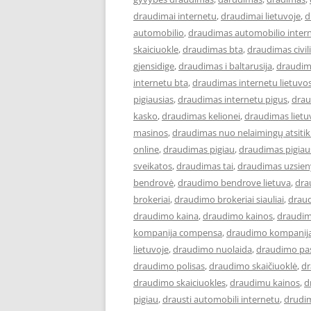
draudimai internetu
,
draudimai lietuvoje
,
d
automobilio
,
draudimas automobilio inter
skaiciuokle
,
draudimas bta
,
draudimas civi
gjensidige
,
draudimas i baltarusija
,
draudim
internetu bta
,
draudimas internetu lietuvo
pigiausias
,
draudimas internetu pigus
,
drau
kasko
,
draudimas kelionei
,
draudimas lietu
masinos
,
draudimas nuo nelaimingų atsiti
online
,
draudimas pigiau
,
draudimas pigiau
sveikatos
,
draudimas tai
,
draudimas uzsien
bendrovė
,
draudimo bendrove lietuva
,
dra
brokeriai
,
draudimo brokeriai siauliai
,
draud
draudimo kaina
,
draudimo kainos
,
draudim
kompanija compensa
,
draudimo kompanija
lietuvoje
,
draudimo nuolaida
,
draudimo pa
draudimo polisas
,
draudimo skaičiuoklė
,
dr
draudimo skaiciuokles
,
draudimu kainos
,
d
pigiau
,
drausti automobili internetu
,
drudi