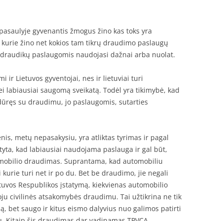
pasaulyje gyvenantis žmogus žino kas toks yra
 kurie žino net kokios tam tikrų draudimo paslaugų
r draudikų paslaugomis naudojasi dažnai arba nuolat.
ir Lietuvos gyventojai, nes ir lietuviai turi
i labiausiai saugomą sveikatą. Todėl yra tikimybė, kad
idūręs su draudimu, jo paslaugomis, sutarties
is, metų nepasakysiu, yra atliktas tyrimas ir pagal
ta, kad labiausiai naudojama paslauga ir gal būt,
tomobilio draudimas. Suprantama, kad automobiliu
i kurie turi net ir po du. Bet be draudimo, jie negali
ietuvos Respublikos įstatymą, kiekvienas automobilio
ju civilinės atsakomybės draudimu. Tai užtikrina ne tik
, bet saugo ir kitus eismo dalyvius nuo galimos patirti
ju. Kitaip šis draudimas dar vadinamas TPVCA