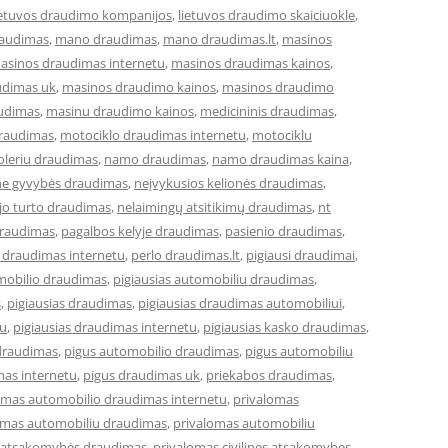
ietuvos draudimo kompanijos
,
lietuvos draudimo skaiciuokle
,
raudimas
,
mano draudimas
,
mano draudimas.lt
,
masinos
asinos draudimas internetu
,
masinos draudimas kainos
,
udimas uk
,
masinos draudimo kainos
,
masinos draudimo
udimas
,
masinu draudimo kainos
,
medicininis draudimas
,
draudimas
,
motociklo draudimas internetu
,
motociklu
leriu draudimas
,
namo draudimas
,
namo draudimas kaina
,
ne gyvybės draudimas
,
neįvykusios kelionės draudimas
,
jo turto draudimas
,
nelaimingų atsitikimų draudimas
,
nt
draudimas
,
pagalbos kelyje draudimas
,
pasienio draudimas
,
 draudimas internetu
,
perlo draudimas.lt
,
pigiausi draudimai
,
omobilio draudimas
,
pigiausias automobiliu draudimas
,
s
,
pigiausias draudimas
,
pigiausias draudimas automobiliui
,
tu
,
pigiausias draudimas internetu
,
pigiausias kasko draudimas
,
draudimas
,
pigus automobilio draudimas
,
pigus automobiliu
mas internetu
,
pigus draudimas uk
,
priekabos draudimas
,
omas automobilio draudimas internetu
,
privalomas
omas automobiliu draudimas
,
privalomas automobiliu
ės atsakomybės draudimas
,
privalomas civilines atsakomybes