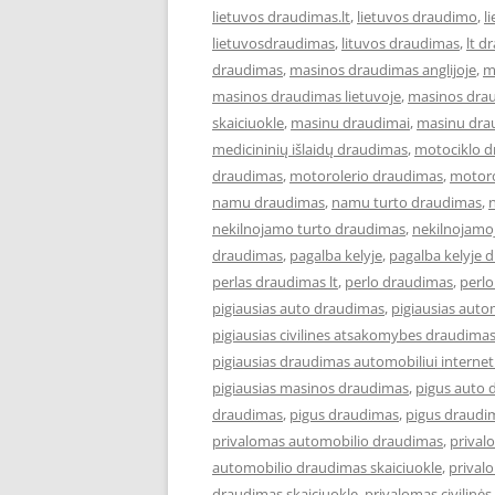
lietuvos draudimas.lt
,
lietuvos draudimo
,
l
lietuvosdraudimas
,
lituvos draudimas
,
lt d
draudimas
,
masinos draudimas anglijoje
,
m
masinos draudimas lietuvoje
,
masinos dra
skaiciuokle
,
masinu draudimai
,
masinu dra
medicininių išlaidų draudimas
,
motociklo 
draudimas
,
motorolerio draudimas
,
motoro
namu draudimas
,
namu turto draudimas
,
nekilnojamo turto draudimas
,
nekilnojamo
draudimas
,
pagalba kelyje
,
pagalba kelyje 
perlas draudimas lt
,
perlo draudimas
,
perlo
pigiausias auto draudimas
,
pigiausias aut
pigiausias civilines atsakomybes draudima
pigiausias draudimas automobiliui interne
pigiausias masinos draudimas
,
pigus auto 
draudimas
,
pigus draudimas
,
pigus draudi
privalomas automobilio draudimas
,
prival
automobilio draudimas skaiciuokle
,
prival
draudimas skaiciuokle
,
privalomas civilin