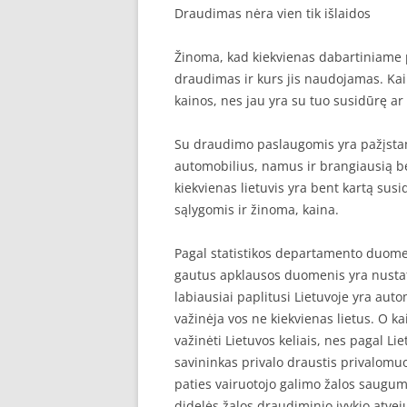
Draudimas nėra vien tik išlaidos
SEO STRAIPSNIU TALPINIMAS
Žinoma, kad kiekvienas dabartiniame 
SEO STRAIPSNIU TALPINIMAS
draudimas ir kurs jis naudojamas. Kai
kainos, nes jau yra su tuo susidūrę a
Su draudimo paslaugomis yra pažįstami 
automobilius, namus ir brangiausią be
kiekvienas lietuvis yra bent kartą sus
sąlygomis ir žinoma, kaina.
Pagal statistikos departamento duomen
gautus apklausos duomenis yra nustaty
labiausiai paplitusi Lietuvoje yra au
važinėja vos ne kiekvienas lietus. O ka
važinėti Lietuvos keliais, nes pagal L
savininkas privalo draustis privalomuo
paties vairuotojo galimo žalos saugumą
didelės žalos draudiminio įvykio atve