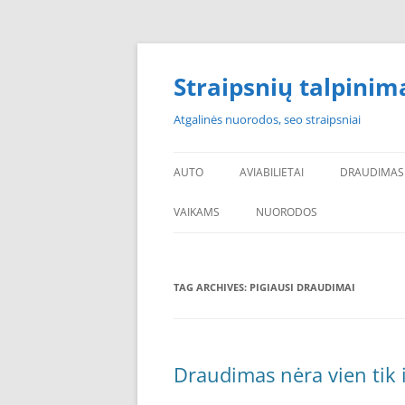
Skip
to
content
Straipsnių talpinim
Atgalinės nuorodos, seo straipsniai
AUTO
AVIABILIETAI
DRAUDIMAS
VAIKAMS
NUORODOS
POPULIARIAUSI
TAG ARCHIVES:
PIGIAUSI DRAUDIMAI
PADANGOS PIGIAU
PERKU PADANGAS
NAUJOS PADANGOS
Draudimas nėra vien tik 
PIGIOS PADANGOS