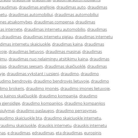
raudimas
,
draudimas anglijoje
,
draudimas auto
,
draudimas
netu
,
draudimas automobiliui
,
draudimas automobiliui
lines atsakomybes
,
draudimas compensa
,
draudimas
as internete
,
draudimas internetu automobilio
,
draudimas
s draudimas
,
draudimas internetu pigiau
,
draudimas internetu
dimas internetu skaiciuokle
,
draudimas kaina
,
draudimas
voje
,
draudimas lietuvos
,
draudimas masinai
,
draudimas
kimų
,
draudimas nuo nelaimingų atsitikimų kaina
,
draudimas
sias
,
draudimas seesam
,
draudimas skaičiuoklė
,
draudimas
yje
,
draudimas vykstant i uzsieni
,
draudimo
,
draudimo
udimo bendrovės
,
draudimo bendrovės lietuvoje
,
draudimo
imo brokeris
,
draudimo įmonės
,
draudimo imones lietuvoje
,
o kainos skaičiuoklė
,
draudimo kompanija
,
draudimo
 gjensidige
,
draudimo kompanijos
,
draudimo kompanijos
siulymai
,
draudimo paslaugos
,
draudimo perrasymas
,
audimo skaiciuokle bta
,
draudimo skaiciuokle internetu
,
raudimu skaiciuokle
,
drauskis internetu
,
drauskis internetu
mas
,
e draudimas
,
edraudimas
,
eta draudimas
,
europinis