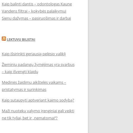
Kaip balinti dantis – odontologas Kaune
Vandens filtrai – kokybės palaikymui
Sienų dažymas – pasiruošimas ir darbai
LEKTUVU BILIETAI
Kaip išsirinkti geriausią pelėsio valiklį
Žieminių padangų žymėjimas yra svarbus
– kaip išvengti klaidų
Medinės žaidimų aikštelės vaikams –
pristatymas ir surinkimas
Kaip sutaupyti aptveriant kaimo sodybą?
Maži nuotekų valymo įrenginiai gali veikti
ne tik tyliai, bet ir „nematomai‘‘?