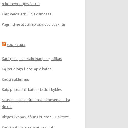
rekomendacijos šalinti
Kaip veikia atbulinis osmosas
Pagrindinė atbulinio osmoso paskirtis
ZOO PREKES
Kačių skiepai – vakcinacijos grafikas
Ką naudinga žinoti apie kates
Kačių auklėjimas
Kaip pripratinti katę prie draskyklės
Sausas maistas šunims ar konservai – ką
rinktis
Blogas kvapas iš šuns burnos – Halitozė
Kačių mityba – ką svarbu žinoti