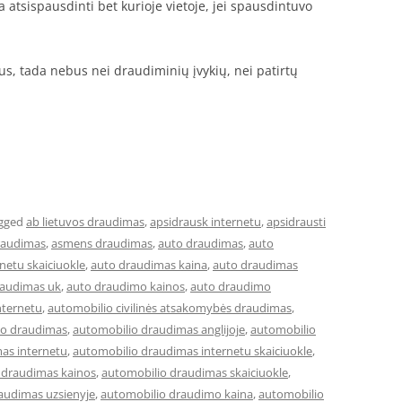
 atsispausdinti bet kurioje vietoje, jei spausdintuvo
itus, tada nebus nei draudiminių įvykių, nei patirtų
gged
ab lietuvos draudimas
,
apsidrausk internetu
,
apsidrausti
raudimas
,
asmens draudimas
,
auto draudimas
,
auto
netu skaiciuokle
,
auto draudimas kaina
,
auto draudimas
raudimas uk
,
auto draudimo kainos
,
auto draudimo
nternetu
,
automobilio civilinės atsakomybės draudimas
,
io draudimas
,
automobilio draudimas anglijoje
,
automobilio
as internetu
,
automobilio draudimas internetu skaiciuokle
,
 draudimas kainos
,
automobilio draudimas skaiciuokle
,
audimas uzsienyje
,
automobilio draudimo kaina
,
automobilio