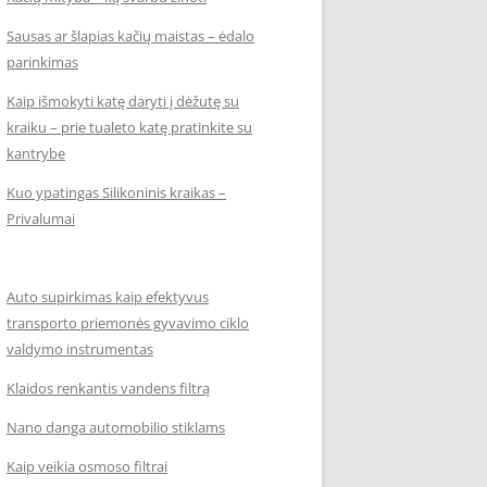
Sausas ar šlapias kačių maistas – ėdalo
parinkimas
Kaip išmokyti katę daryti į dėžutę su
kraiku – prie tualeto katę pratinkite su
kantrybe
Kuo ypatingas Silikoninis kraikas –
Privalumai
Auto supirkimas kaip efektyvus
transporto priemonės gyvavimo ciklo
valdymo instrumentas
Klaidos renkantis vandens filtrą
Nano danga automobilio stiklams
Kaip veikia osmoso filtrai