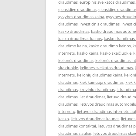
draudimas
,
europinis sveikatos draudimas
gjensidige draudimas
,
gjensidige draudimas
gyvybes draudimas kaina
,
gyvybes draudim
draudimas
,
investicinis draudimas
,
investi
kasko draudimas
,
kasko draudimas automo
kasko draudimas kainos
,
kasko draudimas 
draudimo kaina
,
kasko draudimo kainos
,
k
internetu
,
kasko kaina
,
kasko skaičiuoklė
,
k
kelionės draudimas
,
kelionės draudimas in
skaiciuokle
,
keliones sveikatos draudimas
,
internetu
,
kelionių draudimas kaina
,
kelion
draudimas
,
kiek kainuoja draudimas
,
kiek 
draudimas
,
kroviniu draudimas
,
l draudima
draudimas
,
liet draudimas
,
lietuvo draudi
draudimas
,
lietuvos draudimas automobili
internetu
,
lietuvos draudimas internetu au
kasko
,
lietuvos draudimas kaunas
,
lietuvo
draudimas kontaktai
,
lietuvos draudimas p
draudimas siauliai
,
lietuvos draudimas skai