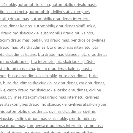
aičiuoklė
,
automobilio kaina
,
automobilio privalomasis
dimas internetu
,
automobilių civilinės atsakomybės
bilių draudimas
,
automobilių draudimas internetu
,
 draudimas kainos
,
automobilių draudimas skaičiuoklė
,
 draudimo skaiciuokle
,
automobiliu draudimu kainos
,
lticum draudimas
,
baltikums draudimas
,
bendrosios civilinės
 draudimas
,
bta draudimas
,
bta draudimas internetu
,
bta
bta draudimas kaune
,
bta draudimas klaipeda
,
bta draudimas
dimo skaiciuokle
,
bta internetu
,
bta skaiciuokle
,
būsto
sto draudimas kaina
,
busto draudimas kainos
,
busto
inos
,
busto draudimo skaiciuokle
,
buto draudimas
,
buto
a
,
buto draudimas skaiciuokle
,
ca draudimas
,
car draudimas
,
kle
,
casco draudimo skaiciuokle
,
casko draudimas
,
civilinė
imas
,
civilinės atsakomybės draudimas internetu
,
civilines
inės atsakomybės draudimo skaičiuoklė
,
civilinės atsakomybės
linis automobilio draudimas
,
civilinis draudimas
,
civilinis
giausias
,
civilinis draudimas skaiciuokle
,
cmr draudimas
,
sa draudimas
,
compensa draudimas internetu
,
compensa
draud
,
draudima
,
draudimai
,
draudimai automobiliams
,