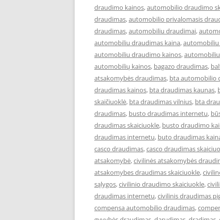
draudimo kainos
,
automobilio draudimo sk
draudimas
,
automobilio privalomasis drau
draudimas
,
automobiliu draudimai
,
automo
automobiliu draudimas kaina
,
automobiliu
automobiliu draudimo kainos
,
automobiliu
automobilių kainos
,
bagazo draudimas
,
ba
atsakomybės draudimas
,
bta automobilio
draudimas kainos
,
bta draudimas kaunas
,
skaičiuoklė
,
bta draudimas vilnius
,
bta drau
draudimas
,
busto draudimas internetu
,
bū
draudimas skaiciuokle
,
busto draudimo ka
draudimas internetu
,
buto draudimas kain
casco draudimas
,
casco draudimas skaiciuo
atsakomybė
,
civilinės atsakomybės draud
atsakomybes draudimas skaiciuokle
,
civil
sąlygos
,
civilinio draudimo skaiciuokle
,
civi
draudimas internetu
,
civilinis draudimas pi
compensa automobilio draudimas
,
compen
gyvybės draudimas
,
darudimas
,
dradimas
,