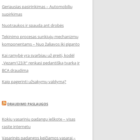
Geriausias pasirinkimas – Automobilių
supirkimas
Nuotraukos ir spauda ant drobės
Tekinimo procesas sunkiųjų mechanizmų
komponentams – Nuo žaliavos iki giganto
Kai ramybė yra svarbiau už greitį, kodėl
„Vezam123.lt“ renkasi pedantišką tvarką ir
BCA draudimą
Kaip pagerinti užsakymų valdymą?
DRAUDIMO PASLAUGOS
Kokių vasarinių padangų ieškote – visas
rasite internetu
Vasarinės padangos keičiamos vasarai –