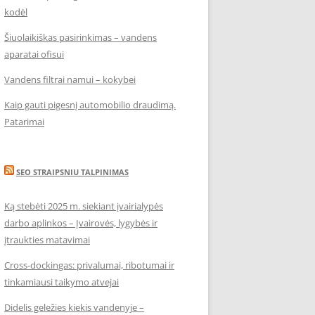
kodėl
Šiuolaikiškas pasirinkimas – vandens
aparatai ofisui
Vandens filtrai namui – kokybei
Kaip gauti pigesnį automobilio draudimą.
Patarimai
SEO STRAIPSNIU TALPINIMAS
Ką stebėti 2025 m. siekiant įvairialypės
darbo aplinkos – Įvairovės, lygybės ir
įtraukties matavimai
Cross-dockingas: privalumai, ribotumai ir
tinkamiausi taikymo atvejai
Didelis geležies kiekis vandenyje –