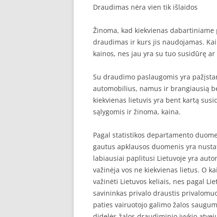
Draudimas nėra vien tik išlaidos
SEO STRAIPSNIU TALPINIMAS
Žinoma, kad kiekvienas dabartiniame 
SEO STRAIPSNIU TALPINIMAS
draudimas ir kurs jis naudojamas. Kai
kainos, nes jau yra su tuo susidūrę a
Su draudimo paslaugomis yra pažįstami 
automobilius, namus ir brangiausią be
kiekvienas lietuvis yra bent kartą sus
sąlygomis ir žinoma, kaina.
Pagal statistikos departamento duomen
gautus apklausos duomenis yra nustaty
labiausiai paplitusi Lietuvoje yra au
važinėja vos ne kiekvienas lietus. O ka
važinėti Lietuvos keliais, nes pagal L
savininkas privalo draustis privalomuo
paties vairuotojo galimo žalos saugumą
didelės žalos draudiminio įvykio atve