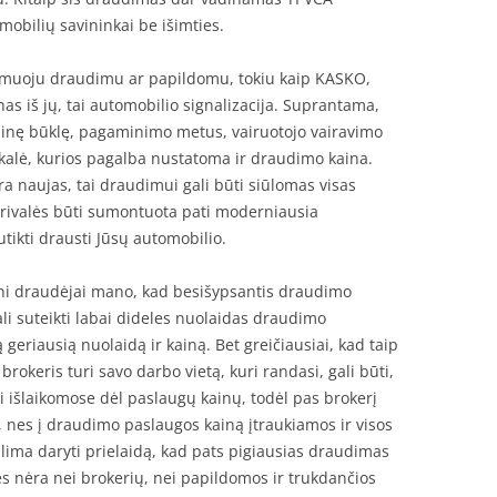
mobilių savininkai be išimties.
lomuoju draudimu ar papildomu, tokiu kaip KASKO,
nas iš jų, tai automobilio signalizacija. Suprantama,
ninę būklę, pagaminimo metus, vairuotojo vairavimo
skalė, kurios pagalba nustatoma ir draudimo kaina.
yra naujas, tai draudimui gali būti siūlomas visas
rivalės būti sumontuota pati moderniausia
utikti drausti Jūsų automobilio.
ni draudėjai mano, kad besišypsantis draudimo
ali suteikti labai dideles nuolaidas draudimo
 geriausią nuolaidą ir kainą. Bet greičiausiai, kad taip
rokeris turi savo darbo vietą, kuri randasi, gali būti,
išlaikomose dėl paslaugų kainų, todėl pas brokerį
ų, nes į draudimo paslaugos kainą įtraukiamos ir visos
alima daryti prielaidą, kad pats pigiausias draudimas
s nėra nei brokerių, nei papildomos ir trukdančios