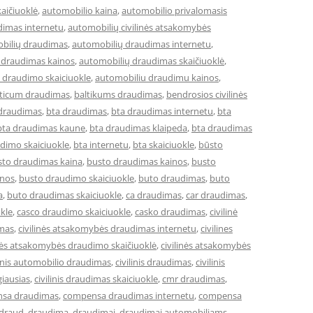
aičiuoklė
,
automobilio kaina
,
automobilio privalomasis
dimas internetu
,
automobilių civilinės atsakomybės
bilių draudimas
,
automobilių draudimas internetu
,
 draudimas kainos
,
automobilių draudimas skaičiuoklė
,
 draudimo skaiciuokle
,
automobiliu draudimu kainos
,
lticum draudimas
,
baltikums draudimas
,
bendrosios civilinės
 draudimas
,
bta draudimas
,
bta draudimas internetu
,
bta
bta draudimas kaune
,
bta draudimas klaipeda
,
bta draudimas
dimo skaiciuokle
,
bta internetu
,
bta skaiciuokle
,
būsto
sto draudimas kaina
,
busto draudimas kainos
,
busto
inos
,
busto draudimo skaiciuokle
,
buto draudimas
,
buto
a
,
buto draudimas skaiciuokle
,
ca draudimas
,
car draudimas
,
kle
,
casco draudimo skaiciuokle
,
casko draudimas
,
civilinė
imas
,
civilinės atsakomybės draudimas internetu
,
civilines
inės atsakomybės draudimo skaičiuoklė
,
civilinės atsakomybės
linis automobilio draudimas
,
civilinis draudimas
,
civilinis
giausias
,
civilinis draudimas skaiciuokle
,
cmr draudimas
,
sa draudimas
,
compensa draudimas internetu
,
compensa
draud
,
draudima
,
draudimai
,
draudimai automobiliams
,