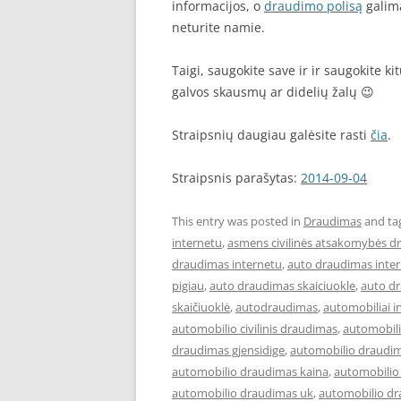
informacijos, o
draudimo polisą
galima
neturite namie.
Taigi, saugokite save ir ir saugokite k
galvos skausmų ar didelių žalų 😉
Straipsnių daugiau galėsite rasti
čia
.
Straipsnis parašytas:
2014-09-04
This entry was posted in
Draudimas
and ta
internetu
,
asmens civilinės atsakomybės d
draudimas internetu
,
auto draudimas inter
pigiau
,
auto draudimas skaiciuokle
,
auto d
skaičiuoklė
,
autodraudimas
,
automobiliai i
automobilio civilinis draudimas
,
automobil
draudimas gjensidige
,
automobilio draudim
automobilio draudimas kaina
,
automobilio
automobilio draudimas uk
,
automobilio dr