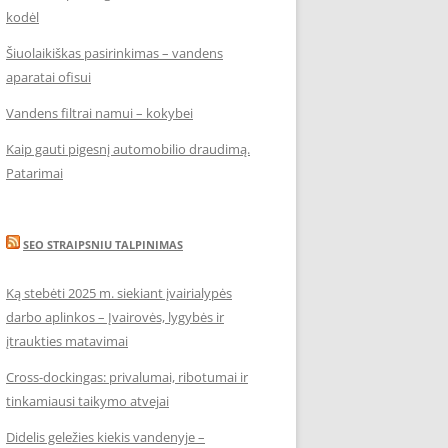
kodėl
Šiuolaikiškas pasirinkimas – vandens
aparatai ofisui
Vandens filtrai namui – kokybei
Kaip gauti pigesnį automobilio draudimą.
Patarimai
SEO STRAIPSNIU TALPINIMAS
Ką stebėti 2025 m. siekiant įvairialypės
darbo aplinkos – Įvairovės, lygybės ir
įtraukties matavimai
Cross-dockingas: privalumai, ribotumai ir
tinkamiausi taikymo atvejai
Didelis geležies kiekis vandenyje –