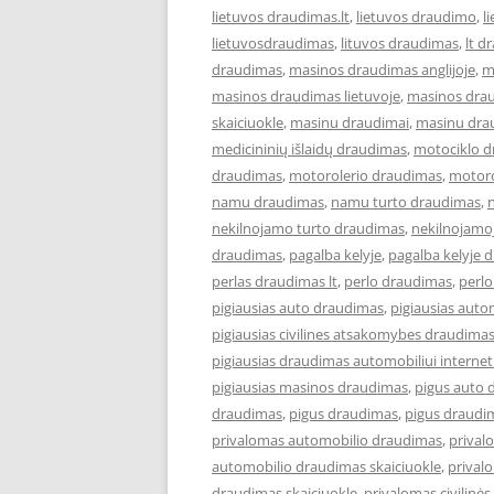
lietuvos draudimas.lt
,
lietuvos draudimo
,
l
lietuvosdraudimas
,
lituvos draudimas
,
lt d
draudimas
,
masinos draudimas anglijoje
,
m
masinos draudimas lietuvoje
,
masinos dra
skaiciuokle
,
masinu draudimai
,
masinu dra
medicininių išlaidų draudimas
,
motociklo 
draudimas
,
motorolerio draudimas
,
motoro
namu draudimas
,
namu turto draudimas
,
nekilnojamo turto draudimas
,
nekilnojamo
draudimas
,
pagalba kelyje
,
pagalba kelyje 
perlas draudimas lt
,
perlo draudimas
,
perlo
pigiausias auto draudimas
,
pigiausias aut
pigiausias civilines atsakomybes draudima
pigiausias draudimas automobiliui interne
pigiausias masinos draudimas
,
pigus auto 
draudimas
,
pigus draudimas
,
pigus draudi
privalomas automobilio draudimas
,
prival
automobilio draudimas skaiciuokle
,
prival
draudimas skaiciuokle
,
privalomas civilin