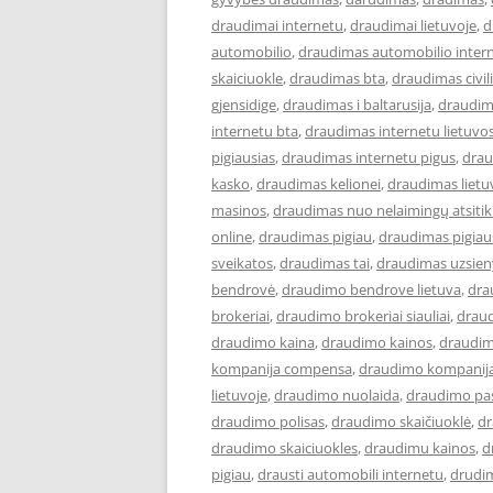
draudimai internetu
,
draudimai lietuvoje
,
d
automobilio
,
draudimas automobilio inter
skaiciuokle
,
draudimas bta
,
draudimas civi
gjensidige
,
draudimas i baltarusija
,
draudim
internetu bta
,
draudimas internetu lietuvo
pigiausias
,
draudimas internetu pigus
,
drau
kasko
,
draudimas kelionei
,
draudimas lietu
masinos
,
draudimas nuo nelaimingų atsiti
online
,
draudimas pigiau
,
draudimas pigiau
sveikatos
,
draudimas tai
,
draudimas uzsien
bendrovė
,
draudimo bendrove lietuva
,
dra
brokeriai
,
draudimo brokeriai siauliai
,
draud
draudimo kaina
,
draudimo kainos
,
draudim
kompanija compensa
,
draudimo kompanija
lietuvoje
,
draudimo nuolaida
,
draudimo pa
draudimo polisas
,
draudimo skaičiuoklė
,
dr
draudimo skaiciuokles
,
draudimu kainos
,
d
pigiau
,
drausti automobili internetu
,
drudi