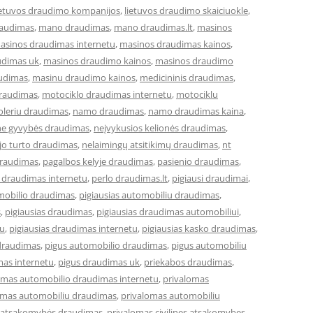
ietuvos draudimo kompanijos
,
lietuvos draudimo skaiciuokle
,
raudimas
,
mano draudimas
,
mano draudimas.lt
,
masinos
asinos draudimas internetu
,
masinos draudimas kainos
,
udimas uk
,
masinos draudimo kainos
,
masinos draudimo
udimas
,
masinu draudimo kainos
,
medicininis draudimas
,
draudimas
,
motociklo draudimas internetu
,
motociklu
leriu draudimas
,
namo draudimas
,
namo draudimas kaina
,
ne gyvybės draudimas
,
neįvykusios kelionės draudimas
,
jo turto draudimas
,
nelaimingų atsitikimų draudimas
,
nt
draudimas
,
pagalbos kelyje draudimas
,
pasienio draudimas
,
 draudimas internetu
,
perlo draudimas.lt
,
pigiausi draudimai
,
omobilio draudimas
,
pigiausias automobiliu draudimas
,
s
,
pigiausias draudimas
,
pigiausias draudimas automobiliui
,
tu
,
pigiausias draudimas internetu
,
pigiausias kasko draudimas
,
draudimas
,
pigus automobilio draudimas
,
pigus automobiliu
mas internetu
,
pigus draudimas uk
,
priekabos draudimas
,
omas automobilio draudimas internetu
,
privalomas
omas automobiliu draudimas
,
privalomas automobiliu
ės atsakomybės draudimas
,
privalomas civilines atsakomybes