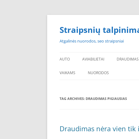
Skip
to
content
Straipsnių talpinim
Atgalinės nuorodos, seo straipsniai
AUTO
AVIABILIETAI
DRAUDIMAS
VAIKAMS
NUORODOS
POPULIARIAUSI
TAG ARCHIVES:
DRAUDIMAS PIGIAUSIAS
PADANGOS PIGIAU
PERKU PADANGAS
NAUJOS PADANGOS
Draudimas nėra vien tik 
PIGIOS PADANGOS