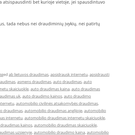
 atsispausdinti bet kurioje vietoje, jei spausdintuvo
itus, tada nebus nei draudiminių įvykių, nei patirtų
gged
ab lietuvos draudimas
,
apsidrausk internetu
,
apsidrausti
raudimas
,
asmens draudimas
,
auto draudimas
,
auto
netu skaiciuokle
,
auto draudimas kaina
,
auto draudimas
raudimas uk
,
auto draudimo kainos
,
auto draudimo
nternetu
,
automobilio civilinės atsakomybės draudimas
,
io draudimas
,
automobilio draudimas anglijoje
,
automobilio
as internetu
,
automobilio draudimas internetu skaiciuokle
,
 draudimas kainos
,
automobilio draudimas skaiciuokle
,
audimas uzsienyje
,
automobilio draudimo kaina
,
automobilio