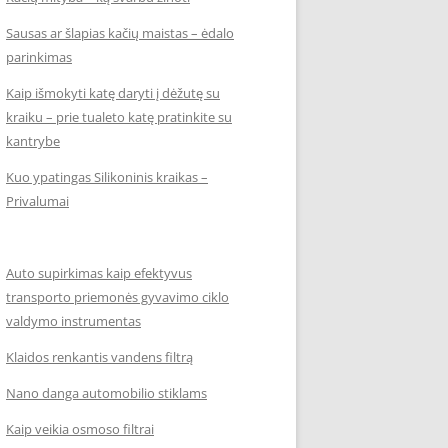
Sausas ar šlapias kačių maistas – ėdalo
parinkimas
Kaip išmokyti katę daryti į dėžutę su
kraiku – prie tualeto katę pratinkite su
kantrybe
Kuo ypatingas Silikoninis kraikas –
Privalumai
Auto supirkimas kaip efektyvus
transporto priemonės gyvavimo ciklo
valdymo instrumentas
Klaidos renkantis vandens filtrą
Nano danga automobilio stiklams
Kaip veikia osmoso filtrai