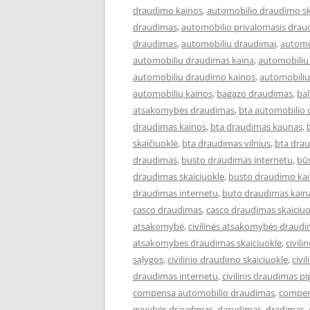
draudimo kainos
,
automobilio draudimo sk
draudimas
,
automobilio privalomasis drau
draudimas
,
automobiliu draudimai
,
automo
automobiliu draudimas kaina
,
automobiliu
automobiliu draudimo kainos
,
automobiliu
automobilių kainos
,
bagazo draudimas
,
ba
atsakomybės draudimas
,
bta automobilio
draudimas kainos
,
bta draudimas kaunas
,
skaičiuoklė
,
bta draudimas vilnius
,
bta drau
draudimas
,
busto draudimas internetu
,
bū
draudimas skaiciuokle
,
busto draudimo ka
draudimas internetu
,
buto draudimas kain
casco draudimas
,
casco draudimas skaiciuo
atsakomybė
,
civilinės atsakomybės draud
atsakomybes draudimas skaiciuokle
,
civil
sąlygos
,
civilinio draudimo skaiciuokle
,
civi
draudimas internetu
,
civilinis draudimas pi
compensa automobilio draudimas
,
compen
gyvybės draudimas
,
darudimas
,
dradimas
,