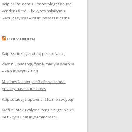
Kaip balinti dantis – odontologas Kaune
Vandens filtrai – kokybės palaikymui
Sienų dažymas – pasiruošimas ir darbai
LEKTUVU BILIETAI
Kaip išsirinkti geriausią pelėsio valiklį
Žieminių padangų žymėjimas yra svarbus
– kaip išvengti klaidų
Medinės žaidimų aikštelės vaikams –
pristatymas ir surinkimas
Kaip sutaupyti aptveriant kaimo sodybą?
Maži nuotekų valymo įrenginiai gali veikti
ne tik tyliai, bet ir „nematomai‘‘?