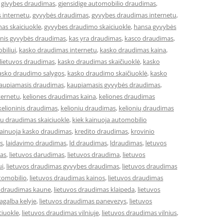
,
givybes draudimas
,
gjensidige automobilio draudimas
,
 internetu
,
gyvybės draudimas
,
gyvybes draudimas internetu
,
as skaiciuokle
,
gyvybes draudimo skaiciuokle
,
hansa gyvybės
cinis gyvybės draudimas
,
kas yra draudimas
,
kasco draudimas
,
biliui
,
kasko draudimas internetu
,
kasko draudimas kaina
,
lietuvos draudimas
,
kasko draudimas skaičiuoklė
,
kasko
asko draudimo salygos
,
kasko draudimo skaičiuoklė
,
kasko
aupiamasis draudimas
,
kaupiamasis gyvybės draudimas
,
ternetu
,
keliones draudimas kaina
,
keliones draudimas
kelioninis draudimas
,
kelioniu draudimas
,
kelionių draudimas
iu draudimas skaiciuokle
,
kiek kainuoja automobilio
kainuoja kasko draudimas
,
kredito draudimas
,
krovinio
s
,
laidavimo draudimas
,
ld draudimas
,
ldraudimas
,
letuvos
mas
,
lietuvos darudimas
,
lietuvos draudima
,
lietuvos
ui
,
lietuvos draudimas gyvybes draudimas
,
lietuvos draudimas
tomobilio
,
lietuvos draudimas kainos
,
lietuvos draudimas
s draudimas kaune
,
lietuvos draudimas klaipeda
,
lietuvos
agalba kelyje
,
lietuvos draudimas panevezys
,
lietuvos
ciuokle
,
lietuvos draudimas vilniuje
,
lietuvos draudimas vilnius
,