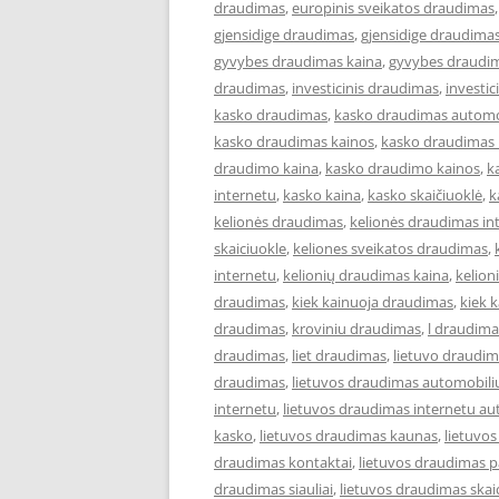
draudimas
,
europinis sveikatos draudimas
gjensidige draudimas
,
gjensidige draudimas
gyvybes draudimas kaina
,
gyvybes draudim
draudimas
,
investicinis draudimas
,
investi
kasko draudimas
,
kasko draudimas automo
kasko draudimas kainos
,
kasko draudimas 
draudimo kaina
,
kasko draudimo kainos
,
k
internetu
,
kasko kaina
,
kasko skaičiuoklė
,
k
kelionės draudimas
,
kelionės draudimas in
skaiciuokle
,
keliones sveikatos draudimas
,
internetu
,
kelionių draudimas kaina
,
kelion
draudimas
,
kiek kainuoja draudimas
,
kiek 
draudimas
,
kroviniu draudimas
,
l draudima
draudimas
,
liet draudimas
,
lietuvo draudi
draudimas
,
lietuvos draudimas automobili
internetu
,
lietuvos draudimas internetu au
kasko
,
lietuvos draudimas kaunas
,
lietuvo
draudimas kontaktai
,
lietuvos draudimas p
draudimas siauliai
,
lietuvos draudimas skai