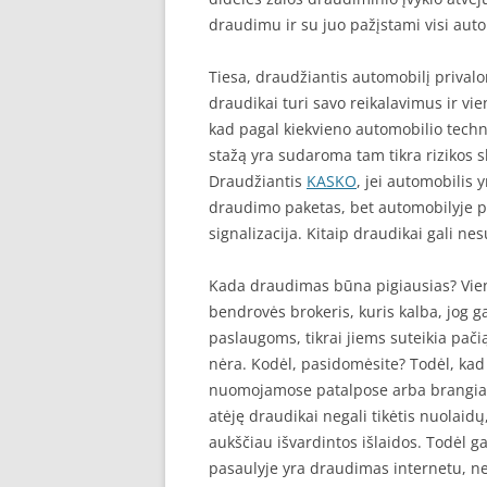
draudimu ir su juo pažįstami visi auto
Tiesa, draudžiantis automobilį priva
draudikai turi savo reikalavimus ir vie
kad pagal kiekvieno automobilio tech
stažą yra sudaroma tam tikra rizikos 
Draudžiantis
KASKO
, jei automobilis 
draudimo paketas, bet automobilyje p
signalizacija. Kitaip draudikai gali nes
Kada draudimas būna pigiausias? Vie
bendrovės brokeris, kuris kalba, jog g
paslaugoms, tikrai jiems suteikia pačią
nėra. Kodėl, pasidomėsite? Todėl, kad b
nuomojamose patalpose arba brangiai 
atėję draudikai negali tikėtis nuolaid
aukščiau išvardintos išlaidos. Todėl g
pasaulyje yra draudimas internetu, ne