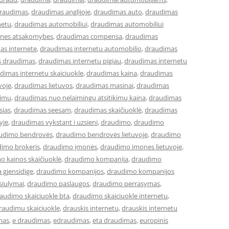
raudimas
,
draudimas anglijoje
,
draudimas auto
,
draudimas
netu
,
draudimas automobiliui
,
draudimas automobiliui
lines atsakomybes
,
draudimas compensa
,
draudimas
as internete
,
draudimas internetu automobilio
,
draudimas
s draudimas
,
draudimas internetu pigiau
,
draudimas internetu
dimas internetu skaiciuokle
,
draudimas kaina
,
draudimas
voje
,
draudimas lietuvos
,
draudimas masinai
,
draudimas
kimų
,
draudimas nuo nelaimingų atsitikimų kaina
,
draudimas
sias
,
draudimas seesam
,
draudimas skaičiuoklė
,
draudimas
yje
,
draudimas vykstant i uzsieni
,
draudimo
,
draudimo
udimo bendrovės
,
draudimo bendrovės lietuvoje
,
draudimo
imo brokeris
,
draudimo įmonės
,
draudimo imones lietuvoje
,
o kainos skaičiuoklė
,
draudimo kompanija
,
draudimo
 gjensidige
,
draudimo kompanijos
,
draudimo kompanijos
siulymai
,
draudimo paslaugos
,
draudimo perrasymas
,
audimo skaiciuokle bta
,
draudimo skaiciuokle internetu
,
raudimu skaiciuokle
,
drauskis internetu
,
drauskis internetu
mas
,
e draudimas
,
edraudimas
,
eta draudimas
,
europinis