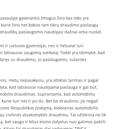
pasaulyje gyvenantis žmogus žino kas toks yra
 kurie žino net kokios tam tikrų draudimo paslaugų
r draudikų paslaugomis naudojasi dažnai arba nuolat.
ir Lietuvos gyventojai, nes ir lietuviai turi
i labiausiai saugomą sveikatą. Todėl yra tikimybė, kad
idūręs su draudimu, jo paslaugomis, sutarties
is, metų nepasakysiu, yra atliktas tyrimas ir pagal
ta, kad labiausiai naudojama paslauga ir gal būt,
tomobilio draudimas. Suprantama, kad automobiliu
i kurie turi net ir po du. Bet be draudimo, jie negali
ietuvos Respublikos įstatymą, kiekvienas automobilio
ju civilinės atsakomybės draudimu. Tai užtikrina ne tik
, bet saugo ir kitus eismo dalyvius nuo galimos patirti
ju. Kitaip šis draudimas dar vadinamas TPVCA