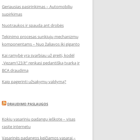
Geriausias pasirinkimas – Automobilių
supirkimas
Nuotraukos ir spauda ant drobės
Tekinimo procesas sunkiųjų mechanizmų
komponentams – Nuo žaliavos iki giganto
Kai ramybė yra svarbiau už greitį, kodėl
„Vezam123.lt“ renkasi pedantišką tvarką ir
BCA draudimą
Kaip pagerinti užsakymų valdymą?
DRAUDIMO PASLAUGOS
Kokių vasarinių padangų ieškote – visas
rasite internetu
Vasarinės padangos keičiamos vasarai –