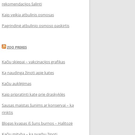
rekomendacijos šalinti
Kaip veikia atbulinis osmosas
Pagrindinė atbulinio osmoso paskirtis
ZOO PREKES
Kačių skiepai – vakcinacijos grafikas
Ką naudinga žinoti apie kates
Kačių auklėjimas
Kaip pripratinti katę prie draskyklės
Sausas maistas šunims ar konservai – ką
rinktis
Blogas kvapas iš šuns burnos – Halitozė
Kačių mityba – ką svarbu žinoti