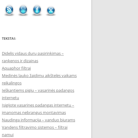
TEKSTAI:
Didelis vidaus durų pasirinkimas –
rankenos ir dizainas
Aquaphor filtrai
Medinės lauko žaidimų aikštelės vaikams
reikalingos
Ieškantiems pigių – vasarinės padangos
internetu
Įsigijote vasarines padangas internetu –
įmanomas nebrangus montavimas
Naudinga informacija – vanduo biurams
Vandens filtravimo sistemos – filtrai
namui