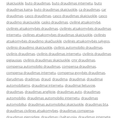
skaiciuokle
,
buto draudimas
,
buto draudimas internetu
,
buto
draudimas kaina
,
buto draudimas skaiciuokle
,
ca draudimas
,
car
draudimas
,
casco draudimas
,
casco draudimas skaiciuokle
,
casco
draudimo skaiciuokle
,
casko draudimas
,
civilinė atsakomybė
,
civilinės atsakomybės draudimas
,
civilinės atsakomybės draudimas
internetu
,
civilines atsakomybes draudimas skaiciuokle
,
civilinės
atsakomybės draudimo skaičiuoklė
,
civilinės atsakomybės sąlygos
,
civilinio draudimo skaiciuokle
,
civilinis automobilio draudimas
,
civilinis draudimas
,
civilinis draudimas internetu
,
civilinis draudimas
pigiausias
,
civilinis draudimas skaiciuokle
,
cmr draudimas
,
compensa automobilio draudimas
,
compensa draudimas
,
compensa draudimas internetu
,
compensa gyvybės draudimas
,
darudimas
,
dradimas
,
draud
,
draudima
,
draudimai
,
draudimai
automobiliams
,
draudimai internetu
,
draudimai lietuvoje
,
draudimas
,
draudimas anglijoje
,
draudimas auto
,
draudimas
automobilio
,
draudimas automobilio internetu
,
draudimas
automobiliui
,
draudimas automobiliui skaiciuokle
,
draudimas bta
,
draudimas civilines atsakomybes
,
draudimas compensa
,
draudimas gjensidige
,
draudimas i baltarusija
,
draudimas internete
,