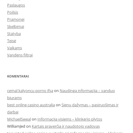
Paslaugos
Poilsis
Pramonei
Skelbimai
Statyba
Teisė
Vaikams
Vandens filtrai
KOMENTARAI
cemal kalyoncu porno ifşa
on
Naudinga informacija – vanduo
biurams
best online casino australia
on
Sienų dažymas – pasiruošimas ir
darbai
MichaelSweal
on
Informacija visiems – klinkerio plytos
WilliamJed
on
Kartais praverčia ir naudotojo vadovas