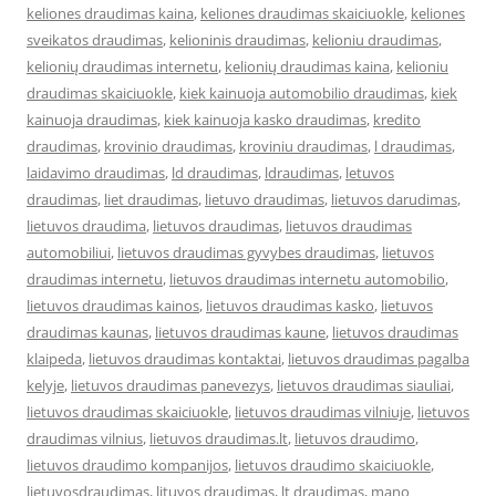
keliones draudimas kaina
,
keliones draudimas skaiciuokle
,
keliones
sveikatos draudimas
,
kelioninis draudimas
,
kelioniu draudimas
,
kelionių draudimas internetu
,
kelionių draudimas kaina
,
kelioniu
draudimas skaiciuokle
,
kiek kainuoja automobilio draudimas
,
kiek
kainuoja draudimas
,
kiek kainuoja kasko draudimas
,
kredito
draudimas
,
krovinio draudimas
,
kroviniu draudimas
,
l draudimas
,
laidavimo draudimas
,
ld draudimas
,
ldraudimas
,
letuvos
draudimas
,
liet draudimas
,
lietuvo draudimas
,
lietuvos darudimas
,
lietuvos draudima
,
lietuvos draudimas
,
lietuvos draudimas
automobiliui
,
lietuvos draudimas gyvybes draudimas
,
lietuvos
draudimas internetu
,
lietuvos draudimas internetu automobilio
,
lietuvos draudimas kainos
,
lietuvos draudimas kasko
,
lietuvos
draudimas kaunas
,
lietuvos draudimas kaune
,
lietuvos draudimas
klaipeda
,
lietuvos draudimas kontaktai
,
lietuvos draudimas pagalba
kelyje
,
lietuvos draudimas panevezys
,
lietuvos draudimas siauliai
,
lietuvos draudimas skaiciuokle
,
lietuvos draudimas vilniuje
,
lietuvos
draudimas vilnius
,
lietuvos draudimas.lt
,
lietuvos draudimo
,
lietuvos draudimo kompanijos
,
lietuvos draudimo skaiciuokle
,
lietuvosdraudimas
,
lituvos draudimas
,
lt draudimas
,
mano