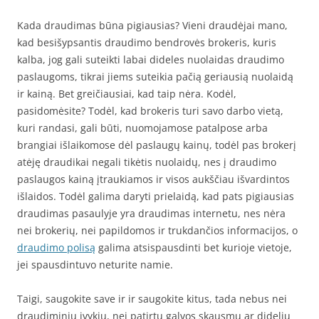
Kada draudimas būna pigiausias? Vieni draudėjai mano,
kad besišypsantis draudimo bendrovės brokeris, kuris
kalba, jog gali suteikti labai dideles nuolaidas draudimo
paslaugoms, tikrai jiems suteikia pačią geriausią nuolaidą
ir kainą. Bet greičiausiai, kad taip nėra. Kodėl,
pasidomėsite? Todėl, kad brokeris turi savo darbo vietą,
kuri randasi, gali būti, nuomojamose patalpose arba
brangiai išlaikomose dėl paslaugų kainų, todėl pas brokerį
atėję draudikai negali tikėtis nuolaidų, nes į draudimo
paslaugos kainą įtraukiamos ir visos aukščiau išvardintos
išlaidos. Todėl galima daryti prielaidą, kad pats pigiausias
draudimas pasaulyje yra draudimas internetu, nes nėra
nei brokerių, nei papildomos ir trukdančios informacijos, o
draudimo polisą
galima atsispausdinti bet kurioje vietoje,
jei spausdintuvo neturite namie.
Taigi, saugokite save ir ir saugokite kitus, tada nebus nei
draudiminių įvykių, nei patirtų galvos skausmų ar didelių