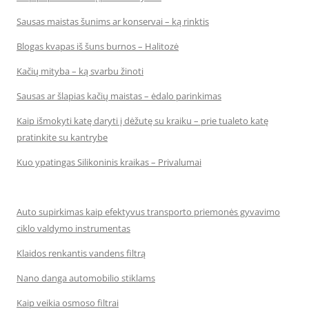
Sausas maistas šunims ar konservai – ką rinktis
Blogas kvapas iš šuns burnos – Halitozė
Kačių mityba – ką svarbu žinoti
Sausas ar šlapias kačių maistas – ėdalo parinkimas
Kaip išmokyti katę daryti į dėžutę su kraiku – prie tualeto katę
pratinkite su kantrybe
Kuo ypatingas Silikoninis kraikas – Privalumai
Auto supirkimas kaip efektyvus transporto priemonės gyvavimo
ciklo valdymo instrumentas
Klaidos renkantis vandens filtrą
Nano danga automobilio stiklams
Kaip veikia osmoso filtrai