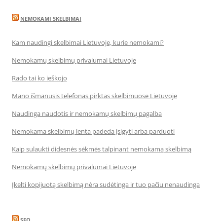
NEMOKAMI SKELBIMAI
Kam naudingi skelbimai Lietuvoje, kurie nemokami?
Nemokamų skelbimų privalumai Lietuvoje
Rado tai ko ieškojo
Mano išmanusis telefonas pirktas skelbimuose Lietuvoje
Naudinga naudotis ir nemokamų skelbimų pagalba
Nemokama skelbimų lenta padeda įsigyti arba parduoti
Kaip sulaukti didesnės sėkmės talpinant nemokamą skelbimą
Nemokamų skelbimų privalumai Lietuvoje
Įkelti kopijuotą skelbimą nėra sudėtinga ir tuo pačiu nenaudinga
SEO