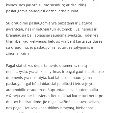
kainos, nes jau yra su tuo susidūrę ar draudikų
paslaugomis naudojasi dažnai arba nuolat.
Su draudimo paslaugomis yra pažįstami ir Lietuvos
gyventojai, nes ir lietuviai turi automobilius, namus ir
brangiausią bei labiausiai saugomą sveikatą. Todėl yra
tikimybė, kad kiekvienas lietuvis yra bent kartą susidūręs
su draudimu, jo paslaugomis, sutarties sąlygomis ir
žinoma, kaina.
Pagal statistikos departamento duomenis, metų
nepasakysiu, yra atliktas tyrimas ir pagal gautus apklausos
duomenis yra nustatyta, kad labiausiai naudojama
paslauga ir gal būt, labiausiai paplitusi Lietuvoje yra
automobilio draudimas. Suprantama, kad automobiliu
važinėja vos ne kiekvienas lietus. O kai kurie turi net ir po
du. Bet be draudimo, jie negali važinėti Lietuvos keliais,
nes pagal Lietuvos Respublikos įstatymą, kiekvienas