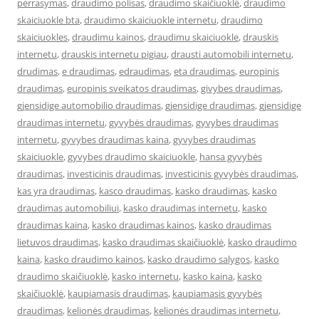
perrasymas
,
draudimo polisas
,
draudimo skaičiuoklė
,
draudimo
skaiciuokle bta
,
draudimo skaiciuokle internetu
,
draudimo
skaiciuokles
,
draudimu kainos
,
draudimu skaiciuokle
,
drauskis
internetu
,
drauskis internetu pigiau
,
drausti automobili internetu
,
drudimas
,
e draudimas
,
edraudimas
,
eta draudimas
,
europinis
draudimas
,
europinis sveikatos draudimas
,
givybes draudimas
,
gjensidige automobilio draudimas
,
gjensidige draudimas
,
gjensidige
draudimas internetu
,
gyvybės draudimas
,
gyvybes draudimas
internetu
,
gyvybes draudimas kaina
,
gyvybes draudimas
skaiciuokle
,
gyvybes draudimo skaiciuokle
,
hansa gyvybės
draudimas
,
investicinis draudimas
,
investicinis gyvybės draudimas
,
kas yra draudimas
,
kasco draudimas
,
kasko draudimas
,
kasko
draudimas automobiliui
,
kasko draudimas internetu
,
kasko
draudimas kaina
,
kasko draudimas kainos
,
kasko draudimas
lietuvos draudimas
,
kasko draudimas skaičiuoklė
,
kasko draudimo
kaina
,
kasko draudimo kainos
,
kasko draudimo salygos
,
kasko
draudimo skaičiuoklė
,
kasko internetu
,
kasko kaina
,
kasko
skaičiuoklė
,
kaupiamasis draudimas
,
kaupiamasis gyvybės
draudimas
,
kelionės draudimas
,
kelionės draudimas internetu
,