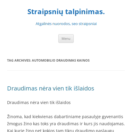
Skip
to
Straipsnių talpinimas.
content
Atgalinės nuorodos, seo straipsniai
Menu
TAG ARCHIVES:
AUTOMOBILIO DRAUDIMAS KAINOS
Draudimas nėra vien tik išlaidos
Draudimas nėra vien tik išlaidos
Žinoma, kad kiekvienas dabartiniame pasaulyje gyvenantis
žmogus žino kas toks yra draudimas ir kurs jis naudojamas.
Kai kurie žino net kokios tam tikrų draudimo paslaugų