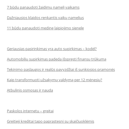
7 būdų panaudoti žaidimų namelį vaikams
Dažniausios klaidos renkantis vaikų namelius
11 būdų panaudoti medinę laipiojimo sienelę
Geriausias pasirinkimas yra auto supirkimas – kodėl?
Automobilių supirkimas padeda išspręsti finansų trūkumą
Tekinimo paslaugos ir realūs pavyzdžiai iš sunkiosios pramonės
Kaip transformuoti užsakymų valdymą per 12 mėnesių?
Atbulinis osmosas ir nauda
Paskolos internetu – greitai
Greitieji kreditai tapo paprastesni su skaičiuoklėmis