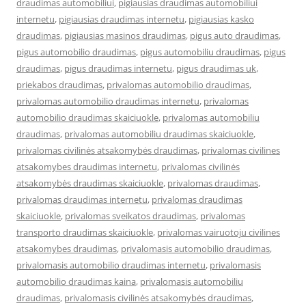
draudimas automobiliui
,
pigiausias draudimas automobiliui
internetu
,
pigiausias draudimas internetu
,
pigiausias kasko
draudimas
,
pigiausias masinos draudimas
,
pigus auto draudimas
,
pigus automobilio draudimas
,
pigus automobiliu draudimas
,
pigus
draudimas
,
pigus draudimas internetu
,
pigus draudimas uk
,
priekabos draudimas
,
privalomas automobilio draudimas
,
privalomas automobilio draudimas internetu
,
privalomas
automobilio draudimas skaiciuokle
,
privalomas automobiliu
draudimas
,
privalomas automobiliu draudimas skaiciuokle
,
privalomas civilinės atsakomybės draudimas
,
privalomas civilines
atsakomybes draudimas internetu
,
privalomas civilinės
atsakomybės draudimas skaiciuokle
,
privalomas draudimas
,
privalomas draudimas internetu
,
privalomas draudimas
skaiciuokle
,
privalomas sveikatos draudimas
,
privalomas
transporto draudimas skaiciuokle
,
privalomas vairuotoju civilines
atsakomybes draudimas
,
privalomasis automobilio draudimas
,
privalomasis automobilio draudimas internetu
,
privalomasis
automobilio draudimas kaina
,
privalomasis automobiliu
draudimas
,
privalomasis civilinės atsakomybės draudimas
,