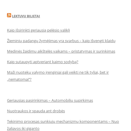
LEKTUVU BILIETAI
Kaip išsirinkti geriausią pelėsio valiklį
Žieminių padangų žymėjimas yra svarbus – kaip išvengti klaidų
Medinės žaidimų aikštelės vaikams – pristatymas ir surinkimas
Kaip sutaupyti aptveriant kaimo sodybą?
Maži nuotekų valymo įrenginiai gali veikti ne tik tyliai, bet ir
„nematomai‘‘?
Geriausias pasirinkimas – Automobilių supirkimas
Nuotraukos ir spauda ant drobės
Tekinimo procesas sunkiųjų mechanizmų komponentams – Nuo
žaliavos iki giganto