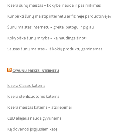
Josera šunų maistas – kokybė, nauda ir pasirinkimas
Kur pirkti šunų maistą: internetu ar fizinėje parduotuvėje?
Šunų maistas internetu – greita, patogu ir pigiau
Kokybiška šunų mityba – ką naudinga žinoti
Sausas šunų maistas – iš kokių produktų gaminamas
GYVUNU PREKES INTERNETU
Josera Classic katėms
Josera sterilizuotoms katėms
Josera maistas katėms – atsiliepimai
CBD aliejaus nauda gyvūnams
Ką dovanoti įsigijusiam katę