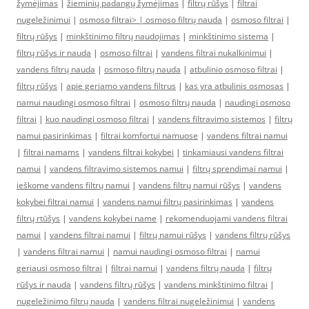
žymėjimas
|
žieminių padangų žymėjimas
|
filtrų rūšys
|
filtrai
nugeležinimui
|
osmoso filtrai> |
osmoso filtrų nauda
|
osmoso filtrai
|
filtrų rūšys
|
minkštinimo filtrų naudojimas
|
minkštinimo sistema
|
filtrų rūšys ir nauda
|
osmoso filtrai
|
vandens filtrai nukalkinimui
|
vandens filtrų nauda
|
osmoso filtrų nauda
|
atbulinio osmoso filtrai
|
filtrų rūšys
|
apie geriamo vandens filtrus
|
kas yra atbulinis osmosas
|
namui naudingi osmoso filtrai
|
osmoso filtrų nauda
|
naudingi osmoso
filtrai
|
kuo naudingi osmoso filtrai
|
vandens filtravimo sistemos
|
filtrų
namui pasirinkimas
|
filtrai komfortui namuose
|
vandens filtrai namui
|
filtrai namams
|
vandens filtrai kokybei
|
tinkamiausi vandens filtrai
namui
|
vandens filtravimo sistemos namui
|
filtrų sprendimai namui
|
ieškome vandens filtrų namui
|
vandens filtrų namui rūšys
|
vandens
kokybei filtrai namui
|
vandens namui filtrų pasirinkimas
|
vandens
filtrų rtūšys
|
vandens kokybei name
|
rekomenduojami vandens filtrai
namui
|
vandens filtrai namui
|
filtrų namui rūšys
|
vandens filtrų rūšys
|
vandens filtrai namui
|
namui naudingi osmoso filtrai
|
namui
geriausi osmoso filtrai
|
filtrai namui
|
vandens filtrų nauda
|
filtrų
rūšys ir nauda
|
vandens filtrų rūšys
|
vandens minkštinimo filtrai
|
nugeležinimo filtrų nauda
|
vandens filtrai nugeležinimui
|
vandens