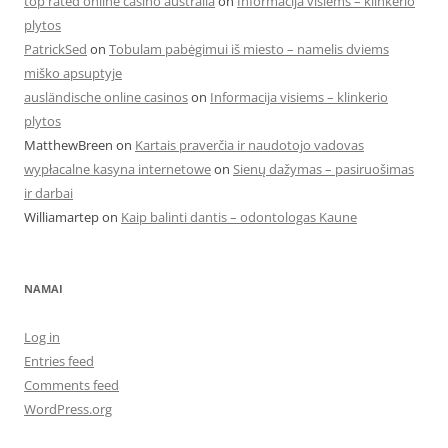
top rated online casino australia
on
Informacija visiems – klinkerio
plytos
PatrickSed
on
Tobulam pabėgimui iš miesto – namelis dviems
miško apsuptyje
ausländische online casinos
on
Informacija visiems – klinkerio
plytos
MatthewBreen
on
Kartais praverčia ir naudotojo vadovas
wypłacalne kasyna internetowe
on
Sienų dažymas – pasiruošimas
ir darbai
Williamartep
on
Kaip balinti dantis – odontologas Kaune
NAMAI
Log in
Entries feed
Comments feed
WordPress.org