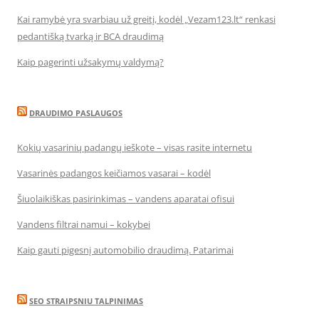
Kai ramybė yra svarbiau už greitį, kodėl „Vezam123.lt“ renkasi
pedantišką tvarką ir BCA draudimą
Kaip pagerinti užsakymų valdymą?
DRAUDIMO PASLAUGOS
Kokių vasarinių padangų ieškote – visas rasite internetu
Vasarinės padangos keičiamos vasarai – kodėl
Šiuolaikiškas pasirinkimas – vandens aparatai ofisui
Vandens filtrai namui – kokybei
Kaip gauti pigesnį automobilio draudimą. Patarimai
SEO STRAIPSNIU TALPINIMAS