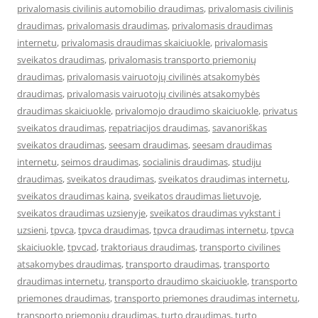
privalomasis civilinis automobilio draudimas
,
privalomasis civilinis
draudimas
,
privalomasis draudimas
,
privalomasis draudimas
internetu
,
privalomasis draudimas skaiciuokle
,
privalomasis
sveikatos draudimas
,
privalomasis transporto priemonių
draudimas
,
privalomasis vairuotojų civilinės atsakomybės
draudimas
,
privalomasis vairuotojų civilinės atsakomybės
draudimas skaiciuokle
,
privalomojo draudimo skaiciuokle
,
privatus
sveikatos draudimas
,
repatriacijos draudimas
,
savanoriškas
sveikatos draudimas
,
seesam draudimas
,
seesam draudimas
internetu
,
seimos draudimas
,
socialinis draudimas
,
studiju
draudimas
,
sveikatos draudimas
,
sveikatos draudimas internetu
,
sveikatos draudimas kaina
,
sveikatos draudimas lietuvoje
,
sveikatos draudimas uzsienyje
,
sveikatos draudimas vykstant i
uzsieni
,
tpvca
,
tpvca draudimas
,
tpvca draudimas internetu
,
tpvca
skaiciuokle
,
tpvcad
,
traktoriaus draudimas
,
transporto civilines
atsakomybes draudimas
,
transporto draudimas
,
transporto
draudimas internetu
,
transporto draudimo skaiciuokle
,
transporto
priemones draudimas
,
transporto priemones draudimas internetu
,
transporto priemonių draudimas
,
turto draudimas
,
turto