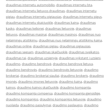
draudimas internetu automobilio
,
draudimas internetu bta
,
draudimas internetu lietuvos draudimas
,
draudimas internetu
pigiau
,
draudimas internetu pigiausias
,
draudimas internetu pigus
,
draudimas internetu skaiciuokle
,
draudimas kaina
,
draudimas
kasko
,
draudimas kelionei
,
draudimas lietuvoje
,
draudimas
lietuvos
,
draudimas masinai
,
draudimas masinos
,
draudimas nuo
nelaimingų atsitikimų
,
draudimas nuo nelaimingų atsitikimų kaina
,
draudimas online
,
draudimas pigiau
,
draudimas pigiausias
,
draudimas seesam
,
draudimas skaičiuoklė
,
draudimas sveikatos
,
draudimas tai
,
draudimas uzsienyje
,
draudimas vykstant i uzsieni
,
draudimo
,
draudimo bendrovė
,
draudimo bendrove lietuva
,
draudimo bendrovės
,
draudimo bendrovės lietuvoje
,
draudimo
brokeriai
,
draudimo brokeriai siauliai
,
draudimo brokeris
,
draudimo
įmonės
,
draudimo imones lietuvoje
,
draudimo kaina
,
draudimo
kainos
,
draudimo kainos skaičiuoklė
,
draudimo kompanija
,
draudimo kompanija compensa
,
draudimo kompanija gjensidige
,
draudimo kompanijos
,
draudimo kompanijos lietuvoje
,
draudimo
nuolaida
,
draudimo pasiulymai
,
draudimo paslaugos
,
draudimo