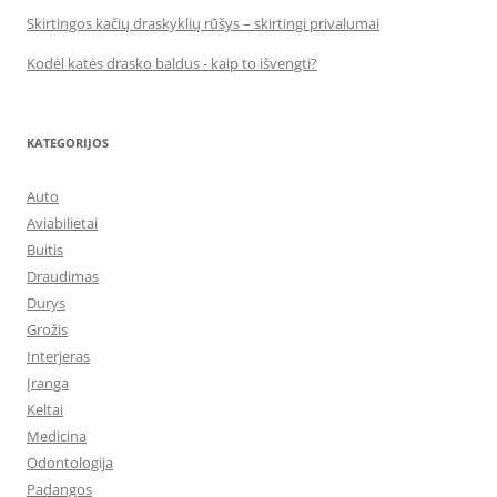
Skirtingos kačių draskyklių rūšys – skirtingi privalumai
Kodėl katės drasko baldus - kaip to išvengti?
KATEGORIJOS
Auto
Aviabilietai
Buitis
Draudimas
Durys
Grožis
Interjeras
Įranga
Keltai
Medicina
Odontologija
Padangos