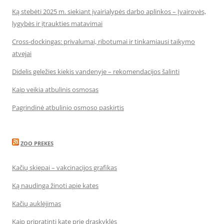
Ką stebėti 2025 m. siekiant įvairialypės darbo aplinkos – Įvairovės,
lygybės ir įtraukties matavimai
Cross-dockingas: privalumai, ribotumai ir tinkamiausi taikymo
atvejai
Didelis geležies kiekis vandenyje – rekomendacijos šalinti
Kaip veikia atbulinis osmosas
Pagrindinė atbulinio osmoso paskirtis
ZOO PREKES
Kačių skiepai – vakcinacijos grafikas
Ką naudinga žinoti apie kates
Kačių auklėjimas
Kaip pripratinti katę prie draskyklės