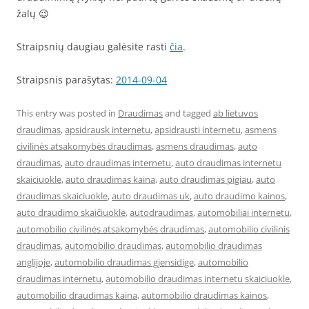
žalų 😉
Straipsnių daugiau galėsite rasti
čia
.
Straipsnis parašytas:
2014-09-04
This entry was posted in
Draudimas
and tagged
ab lietuvos
draudimas
,
apsidrausk internetu
,
apsidrausti internetu
,
asmens
civilinės atsakomybės draudimas
,
asmens draudimas
,
auto
draudimas
,
auto draudimas internetu
,
auto draudimas internetu
skaiciuokle
,
auto draudimas kaina
,
auto draudimas pigiau
,
auto
draudimas skaiciuokle
,
auto draudimas uk
,
auto draudimo kainos
,
auto draudimo skaičiuoklė
,
autodraudimas
,
automobiliai internetu
,
automobilio civilinės atsakomybės draudimas
,
automobilio civilinis
draudimas
,
automobilio draudimas
,
automobilio draudimas
anglijoje
,
automobilio draudimas gjensidige
,
automobilio
draudimas internetu
,
automobilio draudimas internetu skaiciuokle
,
automobilio draudimas kaina
,
automobilio draudimas kainos
,