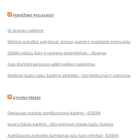
PERVEŽIMO PASLAUGOS
DI atsargų valdyme
Metinio pokalbio palydovai: stresas, baimė ir mažėjanti motyvacija
Didelis vidaus durų ir rankenų pasirinkimas – dizainas
Kaip išsirinkti geriausią valiklį pelėsio naikinimui
Medinės lauko vaikų žaidimo aikštelės – kūrybiškumas ir judrumas
GYVUNU PREKES
Geriausias maistas sterilizuotoms katėms - JOSERA
Josera Classic katėms - Ulta premium klasės kačių maistas
Aukščiausios kokybės standartas Jūsų šuns mitybai - JOSERA