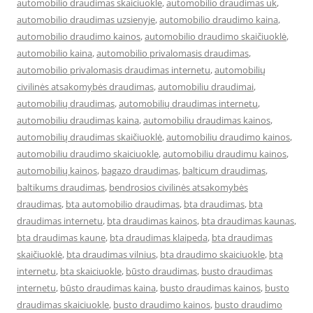
automobilio draudimas skaiciuokle
,
automobilio draudimas uk
,
automobilio draudimas uzsienyje
,
automobilio draudimo kaina
,
automobilio draudimo kainos
,
automobilio draudimo skaičiuoklė
,
automobilio kaina
,
automobilio privalomasis draudimas
,
automobilio privalomasis draudimas internetu
,
automobilių
civilinės atsakomybės draudimas
,
automobiliu draudimai
,
automobilių draudimas
,
automobilių draudimas internetu
,
automobiliu draudimas kaina
,
automobiliu draudimas kainos
,
automobilių draudimas skaičiuoklė
,
automobiliu draudimo kainos
,
automobiliu draudimo skaiciuokle
,
automobiliu draudimu kainos
,
automobilių kainos
,
bagazo draudimas
,
balticum draudimas
,
baltikums draudimas
,
bendrosios civilinės atsakomybės
draudimas
,
bta automobilio draudimas
,
bta draudimas
,
bta
draudimas internetu
,
bta draudimas kainos
,
bta draudimas kaunas
,
bta draudimas kaune
,
bta draudimas klaipeda
,
bta draudimas
skaičiuoklė
,
bta draudimas vilnius
,
bta draudimo skaiciuokle
,
bta
internetu
,
bta skaiciuokle
,
būsto draudimas
,
busto draudimas
internetu
,
būsto draudimas kaina
,
busto draudimas kainos
,
busto
draudimas skaiciuokle
,
busto draudimo kainos
,
busto draudimo