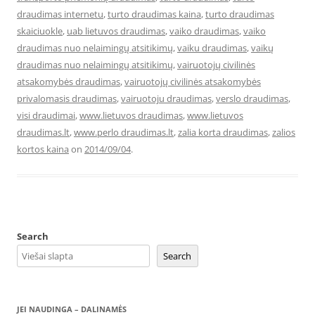
draudimas internetu
,
turto draudimas kaina
,
turto draudimas
skaiciuokle
,
uab lietuvos draudimas
,
vaiko draudimas
,
vaiko
draudimas nuo nelaimingų atsitikimų
,
vaiku draudimas
,
vaikų
draudimas nuo nelaimingų atsitikimų
,
vairuotojų civilinės
atsakomybės draudimas
,
vairuotojų civilinės atsakomybės
privalomasis draudimas
,
vairuotoju draudimas
,
verslo draudimas
,
visi draudimai
,
www.lietuvos draudimas
,
www.lietuvos
draudimas.lt
,
www.perlo draudimas.lt
,
zalia korta draudimas
,
zalios
kortos kaina
on
2014/09/04
.
Search
Search
JEI NAUDINGA – DALINAMĖS