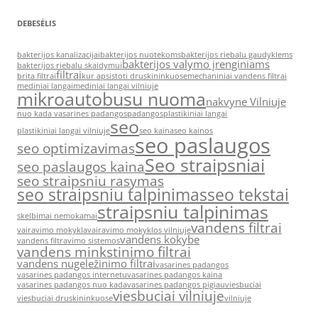
DEBESĖLIS
bakterijos kanalizacijai
bakterijos nuotekoms
bakterijos riebalu gaudyklems
bakterijos valymo įrenginiams
bakterijos riebalu skaidymui
filtrai
brita filtrai
kur apsistoti druskininkuose
mechaniniai vandens filtrai
mediniai langai
mediniai langai vilniuje
mikroautobusu nuoma
nakvyne Vilniuje
nuo kada vasarines padangos
padangos
plastikiniai langai
seo
plastikiniai langai vilniuje
seo kaina
seo kainos
seo paslaugos
seo optimizavimas
Seo straipsniai
seo paslaugos kaina
seo straipsniu rasymas
seo straipsniu talpinimas
seo tekstai
straipsniu talpinimas
skelbimai nemokamai
vandens filtrai
vairavimo mokykla
vairavimo mokyklos vilniuje
vandens kokybe
vandens filtravimo sistemos
vandens minkstinimo filtrai
vandens nugeležinimo filtrai
vasarines padangos
vasarines padangos internetu
vasarines padangos kaina
vasarines padangos nuo kada
vasarines padangos pigiau
viesbuciai
viesbuciai vilniuje
viesbuciai druskininkuose
vilniuje