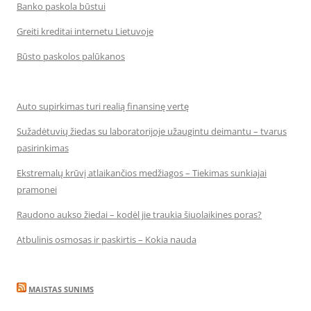
Banko paskola būstui
Greiti kreditai internetu Lietuvoje
Būsto paskolos palūkanos
Auto supirkimas turi realią finansinę vertę
Sužadėtuvių žiedas su laboratorijoje užaugintu deimantu – tvarus
pasirinkimas
Ekstremalų krūvį atlaikančios medžiagos – Tiekimas sunkiajai
pramonei
Raudono aukso žiedai – kodėl jie traukia šiuolaikines poras?
Atbulinis osmosas ir paskirtis – Kokia nauda
MAISTAS SUNIMS