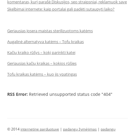
komentaras, kurį parašė Diskusijos, seo straipsniai, reklamuok save
Skelbimai internete: kaip portalai gali padėti sutaupyti laiko?
Geriausias Josera maistas sterilizuotoms katėms
Augalinė alternatyva katėms – Tofu kraikas
Kačių kraiko rūšys – kokį parinkti katei
Geriausias kačių kraikas – kokios rūšies
Tofu kraikas katėms – kuo jis ypatingas
RSS Error:
Retrieved unsupported status code "404"
© 2014
internetine parduotuve
|
padangų žymėjimas
|
padangų