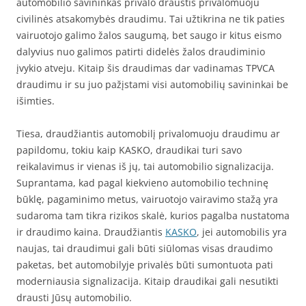
automobilio savininkas privalo draustis privalomuoju
civilinės atsakomybės draudimu. Tai užtikrina ne tik paties
vairuotojo galimo žalos saugumą, bet saugo ir kitus eismo
dalyvius nuo galimos patirti didelės žalos draudiminio
įvykio atveju. Kitaip šis draudimas dar vadinamas TPVCA
draudimu ir su juo pažįstami visi automobilių savininkai be
išimties.
Tiesa, draudžiantis automobilį privalomuoju draudimu ar
papildomu, tokiu kaip KASKO, draudikai turi savo
reikalavimus ir vienas iš jų, tai automobilio signalizacija.
Suprantama, kad pagal kiekvieno automobilio techninę
būklę, pagaminimo metus, vairuotojo vairavimo stažą yra
sudaroma tam tikra rizikos skalė, kurios pagalba nustatoma
ir draudimo kaina. Draudžiantis
KASKO
, jei automobilis yra
naujas, tai draudimui gali būti siūlomas visas draudimo
paketas, bet automobilyje privalės būti sumontuota pati
moderniausia signalizacija. Kitaip draudikai gali nesutikti
drausti Jūsų automobilio.