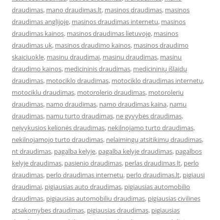
draudimas
,
mano draudimas.lt
,
masinos draudimas
,
masinos
draudimas anglijoje
,
masinos draudimas internetu
,
masinos
draudimas kainos
,
masinos draudimas lietuvoje
,
masinos
draudimas uk
,
masinos draudimo kainos
,
masinos draudimo
skaiciuokle
,
masinu draudimai
,
masinu draudimas
,
masinu
draudimo kainos
,
medicininis draudimas
,
medicininių išlaidų
draudimas
,
motociklo draudimas
,
motociklo draudimas internetu
,
motociklu draudimas
,
motorolerio draudimas
,
motoroleriu
draudimas
,
namo draudimas
,
namo draudimas kaina
,
namu
draudimas
,
namu turto draudimas
,
ne gyvybės draudimas
,
neįvykusios kelionės draudimas
,
nekilnojamo turto draudimas
,
nekilnojamojo turto draudimas
,
nelaimingų atsitikimų draudimas
,
nt draudimas
,
pagalba kelyje
,
pagalba kelyje draudimas
,
pagalbos
kelyje draudimas
,
pasienio draudimas
,
perlas draudimas lt
,
perlo
draudimas
,
perlo draudimas internetu
,
perlo draudimas.lt
,
pigiausi
draudimai
,
pigiausias auto draudimas
,
pigiausias automobilio
draudimas
,
pigiausias automobiliu draudimas
,
pigiausias civilines
atsakomybes draudimas
,
pigiausias draudimas
,
pigiausias