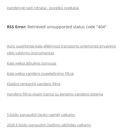
Vandenyje rasti nitratai - poveikis sveikatai
RSS Error:
Retrieved unsupported status code "404"
Auto supirkimas kaip efektyvus transporto priemonės gyvavimo
ciklo valdymo instrumentas
Kaip veikia atbulinis osmosas
Kaip veikia vandens nugeležinimo filtrai
Klaidos renkantis vandens filtrą
Vandens filtrai visam namui su geriamo vandens sistema
5 būdų panaudoti lauko namelį vaikams
2026 6 būdų panaudoti žaidimų aikšteles vaikams