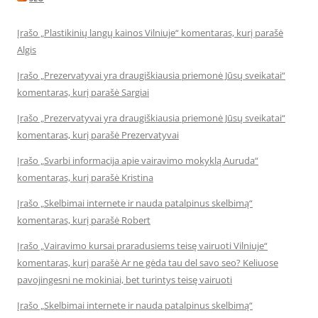
Įrašo „Plastikinių langų kainos Vilniuje“ komentaras, kurį parašė
Algis
Įrašo „Prezervatyvai yra draugiškiausia priemonė Jūsų sveikatai“
komentaras, kurį parašė Sargiai
Įrašo „Prezervatyvai yra draugiškiausia priemonė Jūsų sveikatai“
komentaras, kurį parašė Prezervatyvai
Įrašo „Svarbi informacija apie vairavimo mokyklą Auruda“
komentaras, kurį parašė Kristina
Įrašo „Skelbimai internete ir nauda patalpinus skelbimą“
komentaras, kurį parašė Robert
Įrašo „Vairavimo kursai praradusiems teisę vairuoti Vilniuje“
komentaras, kurį parašė Ar ne gėda tau del savo seo? Keliuose
pavojingesni ne mokiniai, bet turintys teisę vairuoti
Įrašo „Skelbimai internete ir nauda patalpinus skelbimą“