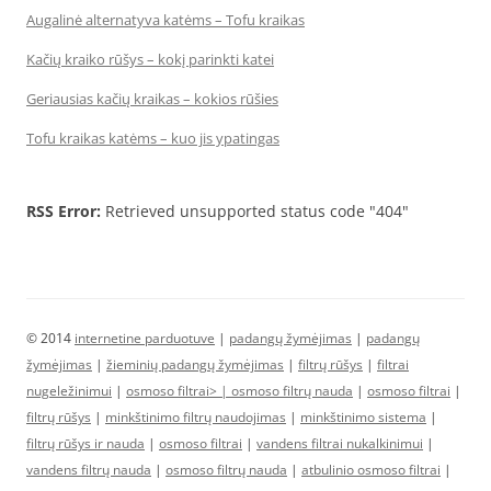
Augalinė alternatyva katėms – Tofu kraikas
Kačių kraiko rūšys – kokį parinkti katei
Geriausias kačių kraikas – kokios rūšies
Tofu kraikas katėms – kuo jis ypatingas
RSS Error:
Retrieved unsupported status code "404"
© 2014
internetine parduotuve
|
padangų žymėjimas
|
padangų
žymėjimas
|
žieminių padangų žymėjimas
|
filtrų rūšys
|
filtrai
nugeležinimui
|
osmoso filtrai> |
osmoso filtrų nauda
|
osmoso filtrai
|
filtrų rūšys
|
minkštinimo filtrų naudojimas
|
minkštinimo sistema
|
filtrų rūšys ir nauda
|
osmoso filtrai
|
vandens filtrai nukalkinimui
|
vandens filtrų nauda
|
osmoso filtrų nauda
|
atbulinio osmoso filtrai
|