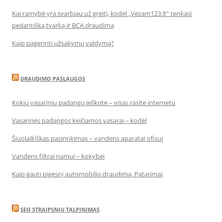
Kai ramybė yra svarbiau už greitį, kodėl „Vezam123.lt“ renkasi
pedantišką tvarką ir BCA draudimą
Kaip pagerinti užsakymų valdymą?
DRAUDIMO PASLAUGOS
Kokių vasarinių padangų ieškote – visas rasite internetu
Vasarinės padangos keičiamos vasarai – kodėl
Šiuolaikiškas pasirinkimas – vandens aparatai ofisui
Vandens filtrai namui – kokybei
Kaip gauti pigesnį automobilio draudimą. Patarimai
SEO STRAIPSNIU TALPINIMAS