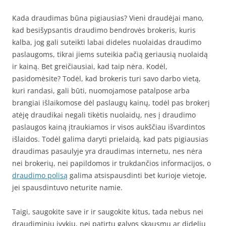
Kada draudimas būna pigiausias? Vieni draudėjai mano,
kad besišypsantis draudimo bendrovės brokeris, kuris
kalba, jog gali suteikti labai dideles nuolaidas draudimo
paslaugoms, tikrai jiems suteikia pačią geriausią nuolaidą
ir kainą. Bet greičiausiai, kad taip nėra. Kodėl,
pasidomėsite? Todėl, kad brokeris turi savo darbo vietą,
kuri randasi, gali būti, nuomojamose patalpose arba
brangiai išlaikomose dėl paslaugų kainų, todėl pas brokerį
atėję draudikai negali tikėtis nuolaidų, nes į draudimo
paslaugos kainą įtraukiamos ir visos aukščiau išvardintos
išlaidos. Todėl galima daryti prielaidą, kad pats pigiausias
draudimas pasaulyje yra draudimas internetu, nes nėra
nei brokerių, nei papildomos ir trukdančios informacijos, o
draudimo polisą
galima atsispausdinti bet kurioje vietoje,
jei spausdintuvo neturite namie.
Taigi, saugokite save ir ir saugokite kitus, tada nebus nei
draudiminių įvykių, nei patirtų galvos skausmų ar didelių