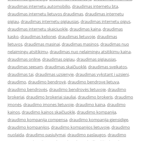
draudimas internetu automobilio
,
draudimas internetu bta
,
draudimas internetu lietuvos draudimas
,
draudimas internetu
pigiau
,
draudimas internetu pigiausias
,
draudimas internetu pigus
,
draudimas internetu skaiciuokle
,
draudimas kaina
,
draudimas
kasko
,
draudimas kelionei
,
draudimas lietuvoje
,
draudimas
lietuvos
,
draudimas masinai
,
draudimas masinos
,
draudimas nuo
nelaimingų atsitikimų
,
draudimas nuo nelaimingų atsitikimų kaina
,
draudimas online
,
draudimas pigiau
,
draudimas pigiausias
,
draudimas seesam
,
draudimas skaičiuoklė
,
draudimas sveikatos
,
draudimas tai
,
draudimas uzsienyje
,
draudimas vykstant i uzsieni
,
draudimo
,
draudimo bendrovė
,
draudimo bendrove lietuva
,
draudimo bendrovės
,
draudimo bendrovės lietuvoje
,
draudimo
brokeriai
,
draudimo brokeriai siauliai
,
draudimo brokeris
,
draudimo
įmonės
,
draudimo imones lietuvoje
,
draudimo kaina
,
draudimo
kainos
,
draudimo kainos skaičiuoklė
,
draudimo kompanija
,
draudimo kompanija compensa
,
draudimo kompanija gjensidige
,
draudimo kompanijos
,
draudimo kompanijos lietuvoje
,
draudimo
nuolaida
,
draudimo pasiulymai
,
draudimo paslaugos
,
draudimo