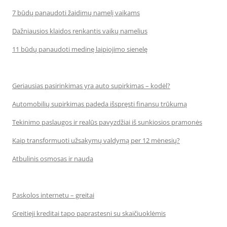
7 būdų panaudoti žaidimų namelį vaikams
Dažniausios klaidos renkantis vaikų namelius
11 būdų panaudoti medinę laipiojimo sienelę
Geriausias pasirinkimas yra auto supirkimas – kodėl?
Automobilių supirkimas padeda išspręsti finansų trūkumą
Tekinimo paslaugos ir realūs pavyzdžiai iš sunkiosios pramonės
Kaip transformuoti užsakymų valdymą per 12 mėnesių?
Atbulinis osmosas ir nauda
Paskolos internetu – greitai
Greitieji kreditai tapo paprastesni su skaičiuoklėmis