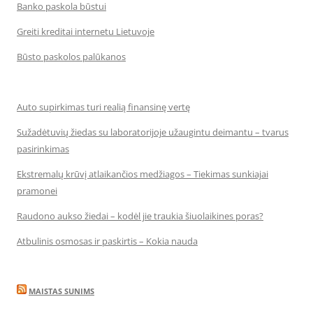
Banko paskola būstui
Greiti kreditai internetu Lietuvoje
Būsto paskolos palūkanos
Auto supirkimas turi realią finansinę vertę
Sužadėtuvių žiedas su laboratorijoje užaugintu deimantu – tvarus
pasirinkimas
Ekstremalų krūvį atlaikančios medžiagos – Tiekimas sunkiajai
pramonei
Raudono aukso žiedai – kodėl jie traukia šiuolaikines poras?
Atbulinis osmosas ir paskirtis – Kokia nauda
MAISTAS SUNIMS