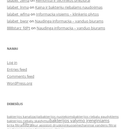
lalabet_zema
on
Remontui ir technikos priežiūrai
lalabet_lnma
on
Kaina ir bakterijų riebalams naudojimas
lalabet_wfma
on
Informacija visiems – klinkerio plytos
lalabet_bwsr
on
Naudinga informacija – vanduo biurams
888starz_fdPt
on
Naudinga informacija – vanduo biurams
NAMAI
Log in
Entries feed
Comments feed
WordPress.org
DEBESĖLIS
bakterijos kanalizacijai
bakterijos nuotekoms
bakterijos riebalu gaudyklems
bakterijos valymo įrenginiams
bakterijos riebalu skaidymui
filtrai
brita filtrai
kur apsistoti druskininkuose
mechaniniai vandens filtrai