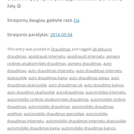
žalų 😉
Straipsnių daugiau galėsite rasti
čia
.
Straipsnis parašytas:
2014-09-04
This entry was posted in
Draudimas
and tagged
ab lietuvos
draudimas
,
apsidrausk internetu
,
apsidrausti internetu
,
asmens
civilinės atsakomybės draudimas
,
asmens draudimas
,
auto
draudimas
,
auto draudimas internetu
,
auto draudimas internetu
skaiciuokle
,
auto draudimas kaina
,
auto draudimas pigiau
,
auto
draudimas skaiciuokle
,
auto draudimas uk
,
auto draudimo kainos
,
auto draudimo skaičiuoklė
,
autodraudimas
,
automobiliai internetu
,
automobilio civilinės atsakomybės draudimas
,
automobilio civilinis
draudimas
,
automobilio draudimas
,
automobilio draudimas
anglijoje
,
automobilio draudimas gjensidige
,
automobilio
draudimas internetu
,
automobilio draudimas internetu skaiciuokle
,
automobilio draudimas kaina
,
automobilio draudimas kainos
,