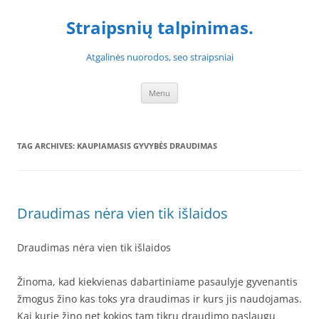
Skip
to
Straipsnių talpinimas.
content
Atgalinės nuorodos, seo straipsniai
Menu
TAG ARCHIVES:
KAUPIAMASIS GYVYBĖS DRAUDIMAS
Draudimas nėra vien tik išlaidos
Draudimas nėra vien tik išlaidos
Žinoma, kad kiekvienas dabartiniame pasaulyje gyvenantis
žmogus žino kas toks yra draudimas ir kurs jis naudojamas.
Kai kurie žino net kokios tam tikrų draudimo paslaugų