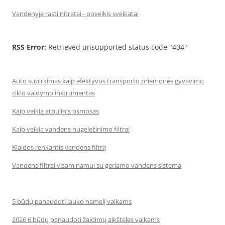
Vandenyje rasti nitratai - poveikis sveikatai
RSS Error:
Retrieved unsupported status code "404"
Auto supirkimas kaip efektyvus transporto priemonės gyvavimo
ciklo valdymo instrumentas
Kaip veikia atbulinis osmosas
Kaip veikia vandens nugeležinimo filtrai
Klaidos renkantis vandens filtrą
Vandens filtrai visam namui su geriamo vandens sistema
5 būdų panaudoti lauko namelį vaikams
2026 6 būdų panaudoti žaidimų aikšteles vaikams