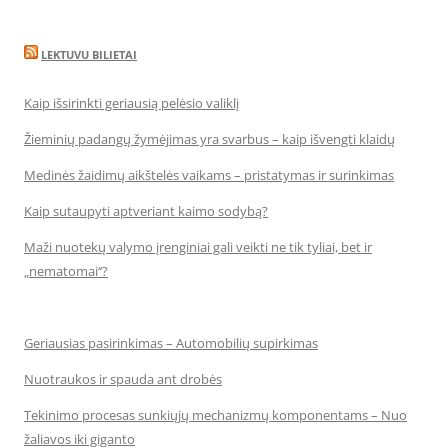
LEKTUVU BILIETAI
Kaip išsirinkti geriausią pelėsio valiklį
Žieminių padangų žymėjimas yra svarbus – kaip išvengti klaidų
Medinės žaidimų aikštelės vaikams – pristatymas ir surinkimas
Kaip sutaupyti aptveriant kaimo sodybą?
Maži nuotekų valymo įrenginiai gali veikti ne tik tyliai, bet ir
„nematomai‘‘?
Geriausias pasirinkimas – Automobilių supirkimas
Nuotraukos ir spauda ant drobės
Tekinimo procesas sunkiųjų mechanizmų komponentams – Nuo
žaliavos iki giganto