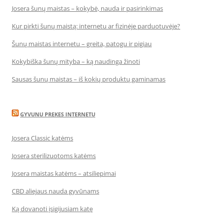
Josera šunų maistas – kokybė, nauda ir pasirinkimas
Kur pirkti šunų maistą: internetu ar fizinėje parduotuvėje?
Šunų maistas internetu – greita, patogu ir pigiau
Kokybiška šunų mityba – ką naudinga žinoti
Sausas šunų maistas – iš kokių produktų gaminamas
GYVUNU PREKES INTERNETU
Josera Classic katėms
Josera sterilizuotoms katėms
Josera maistas katėms – atsiliepimai
CBD aliejaus nauda gyvūnams
Ką dovanoti įsigijusiam katę