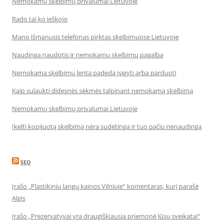
Nemokamų skelbimų privalumai Lietuvoje
Rado tai ko ieškojo
Mano išmanusis telefonas pirktas skelbimuose Lietuvoje
Naudinga naudotis ir nemokamų skelbimų pagalba
Nemokama skelbimų lenta padeda įsigyti arba parduoti
Kaip sulaukti didesnės sėkmės talpinant nemokamą skelbimą
Nemokamų skelbimų privalumai Lietuvoje
Įkelti kopijuotą skelbimą nėra sudėtinga ir tuo pačiu nenaudinga
SEO
Įrašo „Plastikinių langų kainos Vilniuje“ komentaras, kurį parašė
Algis
Įrašo „Prezervatyvai yra draugiškiausia priemonė Jūsų sveikatai“