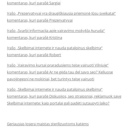
komentaras, kurį parašė Sargiai
Įrašo „Prezervatyvai yra draugiškiausia priemonė Jūsų sveikatai“
komentaras, kurį parašė Prezervatyvai
Įrašo „Svarbi informacija apie vairavimo mokyklą Auruda“
komentaras, kurį parašė Kristina
Įrašo „Skelbimai internete ir nauda patalpinus skelbimą“
komentaras, kurį parašė Robert
Įrašo „Vairavimo kursai praradusiems teisę vairuoti Vilniuje“
komentaras, kurį parašė Ar ne gėda tau del savo seo? Keliuose
pavojingesni ne mokiniai, bet turintys teisę vairuoti
Įrašo „Skelbimai internete ir nauda patalpinus skelbimą“
komentaras, kurį parašė Diskusijos, seo straipsniai, reklamuok save
Skelbimai internete: kaip portalai gali padėti sutaupyti laiko?
Geriausias Josera maistas sterilizuotoms katėms