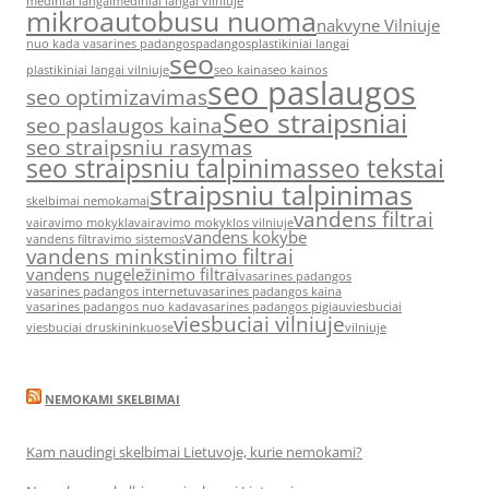
mediniai langai
mediniai langai vilniuje
mikroautobusu nuoma
nakvyne Vilniuje
nuo kada vasarines padangos
padangos
plastikiniai langai
seo
plastikiniai langai vilniuje
seo kaina
seo kainos
seo paslaugos
seo optimizavimas
Seo straipsniai
seo paslaugos kaina
seo straipsniu rasymas
seo straipsniu talpinimas
seo tekstai
straipsniu talpinimas
skelbimai nemokamai
vandens filtrai
vairavimo mokykla
vairavimo mokyklos vilniuje
vandens kokybe
vandens filtravimo sistemos
vandens minkstinimo filtrai
vandens nugeležinimo filtrai
vasarines padangos
vasarines padangos internetu
vasarines padangos kaina
vasarines padangos nuo kada
vasarines padangos pigiau
viesbuciai
viesbuciai vilniuje
viesbuciai druskininkuose
vilniuje
NEMOKAMI SKELBIMAI
Kam naudingi skelbimai Lietuvoje, kurie nemokami?