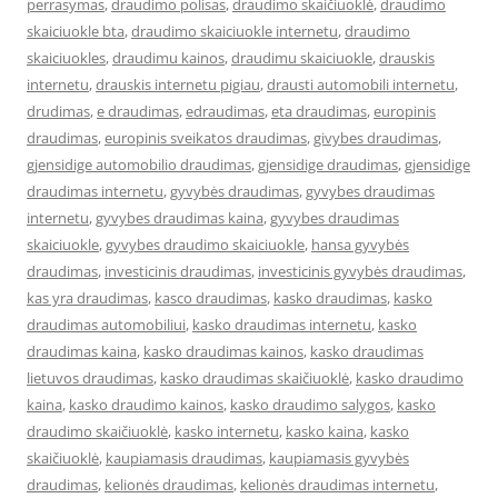
perrasymas
,
draudimo polisas
,
draudimo skaičiuoklė
,
draudimo
skaiciuokle bta
,
draudimo skaiciuokle internetu
,
draudimo
skaiciuokles
,
draudimu kainos
,
draudimu skaiciuokle
,
drauskis
internetu
,
drauskis internetu pigiau
,
drausti automobili internetu
,
drudimas
,
e draudimas
,
edraudimas
,
eta draudimas
,
europinis
draudimas
,
europinis sveikatos draudimas
,
givybes draudimas
,
gjensidige automobilio draudimas
,
gjensidige draudimas
,
gjensidige
draudimas internetu
,
gyvybės draudimas
,
gyvybes draudimas
internetu
,
gyvybes draudimas kaina
,
gyvybes draudimas
skaiciuokle
,
gyvybes draudimo skaiciuokle
,
hansa gyvybės
draudimas
,
investicinis draudimas
,
investicinis gyvybės draudimas
,
kas yra draudimas
,
kasco draudimas
,
kasko draudimas
,
kasko
draudimas automobiliui
,
kasko draudimas internetu
,
kasko
draudimas kaina
,
kasko draudimas kainos
,
kasko draudimas
lietuvos draudimas
,
kasko draudimas skaičiuoklė
,
kasko draudimo
kaina
,
kasko draudimo kainos
,
kasko draudimo salygos
,
kasko
draudimo skaičiuoklė
,
kasko internetu
,
kasko kaina
,
kasko
skaičiuoklė
,
kaupiamasis draudimas
,
kaupiamasis gyvybės
draudimas
,
kelionės draudimas
,
kelionės draudimas internetu
,