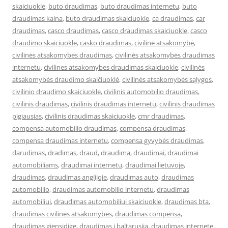
skaiciuokle
,
buto draudimas
,
buto draudimas internetu
,
buto
draudimas kaina
,
buto draudimas skaiciuokle
,
ca draudimas
,
car
draudimas
,
casco draudimas
,
casco draudimas skaiciuokle
,
casco
draudimo skaiciuokle
,
casko draudimas
,
civilinė atsakomybė
,
civilinės atsakomybės draudimas
,
civilinės atsakomybės draudimas
internetu
,
civilines atsakomybes draudimas skaiciuokle
,
civilinės
atsakomybės draudimo skaičiuoklė
,
civilinės atsakomybės sąlygos
,
civilinio draudimo skaiciuokle
,
civilinis automobilio draudimas
,
civilinis draudimas
,
civilinis draudimas internetu
,
civilinis draudimas
pigiausias
,
civilinis draudimas skaiciuokle
,
cmr draudimas
,
compensa automobilio draudimas
,
compensa draudimas
,
compensa draudimas internetu
,
compensa gyvybės draudimas
,
darudimas
,
dradimas
,
draud
,
draudima
,
draudimai
,
draudimai
automobiliams
,
draudimai internetu
,
draudimai lietuvoje
,
draudimas
,
draudimas anglijoje
,
draudimas auto
,
draudimas
automobilio
,
draudimas automobilio internetu
,
draudimas
automobiliui
,
draudimas automobiliui skaiciuokle
,
draudimas bta
,
draudimas civilines atsakomybes
,
draudimas compensa
,
draudimas gjensidige
,
draudimas i baltarusija
,
draudimas internete
,