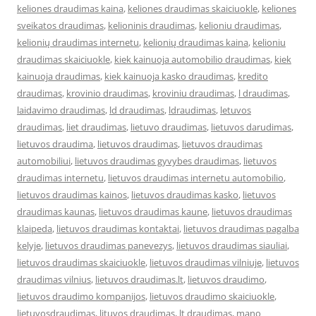
keliones draudimas kaina
,
keliones draudimas skaiciuokle
,
keliones
sveikatos draudimas
,
kelioninis draudimas
,
kelioniu draudimas
,
kelionių draudimas internetu
,
kelionių draudimas kaina
,
kelioniu
draudimas skaiciuokle
,
kiek kainuoja automobilio draudimas
,
kiek
kainuoja draudimas
,
kiek kainuoja kasko draudimas
,
kredito
draudimas
,
krovinio draudimas
,
kroviniu draudimas
,
l draudimas
,
laidavimo draudimas
,
ld draudimas
,
ldraudimas
,
letuvos
draudimas
,
liet draudimas
,
lietuvo draudimas
,
lietuvos darudimas
,
lietuvos draudima
,
lietuvos draudimas
,
lietuvos draudimas
automobiliui
,
lietuvos draudimas gyvybes draudimas
,
lietuvos
draudimas internetu
,
lietuvos draudimas internetu automobilio
,
lietuvos draudimas kainos
,
lietuvos draudimas kasko
,
lietuvos
draudimas kaunas
,
lietuvos draudimas kaune
,
lietuvos draudimas
klaipeda
,
lietuvos draudimas kontaktai
,
lietuvos draudimas pagalba
kelyje
,
lietuvos draudimas panevezys
,
lietuvos draudimas siauliai
,
lietuvos draudimas skaiciuokle
,
lietuvos draudimas vilniuje
,
lietuvos
draudimas vilnius
,
lietuvos draudimas.lt
,
lietuvos draudimo
,
lietuvos draudimo kompanijos
,
lietuvos draudimo skaiciuokle
,
lietuvosdraudimas
,
lituvos draudimas
,
lt draudimas
,
mano