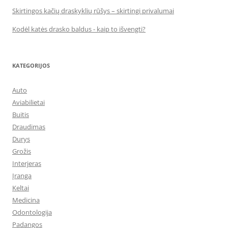
Skirtingos kačių draskyklių rūšys – skirtingi privalumai
Kodėl katės drasko baldus - kaip to išvengti?
KATEGORIJOS
Auto
Aviabilietai
Buitis
Draudimas
Durys
Grožis
Interjeras
Įranga
Keltai
Medicina
Odontologija
Padangos