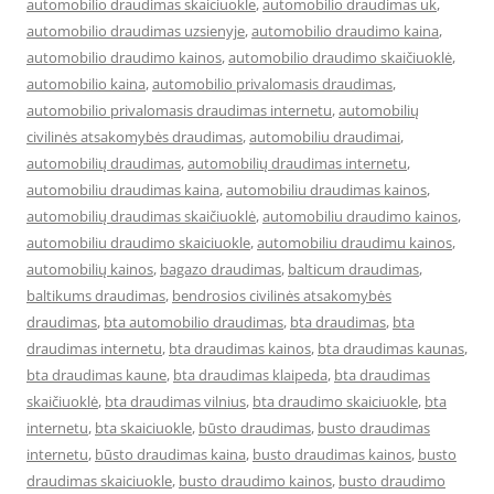
automobilio draudimas skaiciuokle
,
automobilio draudimas uk
,
automobilio draudimas uzsienyje
,
automobilio draudimo kaina
,
automobilio draudimo kainos
,
automobilio draudimo skaičiuoklė
,
automobilio kaina
,
automobilio privalomasis draudimas
,
automobilio privalomasis draudimas internetu
,
automobilių
civilinės atsakomybės draudimas
,
automobiliu draudimai
,
automobilių draudimas
,
automobilių draudimas internetu
,
automobiliu draudimas kaina
,
automobiliu draudimas kainos
,
automobilių draudimas skaičiuoklė
,
automobiliu draudimo kainos
,
automobiliu draudimo skaiciuokle
,
automobiliu draudimu kainos
,
automobilių kainos
,
bagazo draudimas
,
balticum draudimas
,
baltikums draudimas
,
bendrosios civilinės atsakomybės
draudimas
,
bta automobilio draudimas
,
bta draudimas
,
bta
draudimas internetu
,
bta draudimas kainos
,
bta draudimas kaunas
,
bta draudimas kaune
,
bta draudimas klaipeda
,
bta draudimas
skaičiuoklė
,
bta draudimas vilnius
,
bta draudimo skaiciuokle
,
bta
internetu
,
bta skaiciuokle
,
būsto draudimas
,
busto draudimas
internetu
,
būsto draudimas kaina
,
busto draudimas kainos
,
busto
draudimas skaiciuokle
,
busto draudimo kainos
,
busto draudimo