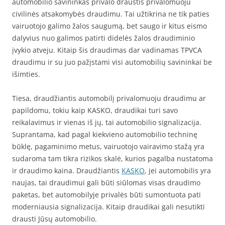
automobilio savininkas privalo draustis privalomuoju
civilinės atsakomybės draudimu. Tai užtikrina ne tik paties
vairuotojo galimo žalos saugumą, bet saugo ir kitus eismo
dalyvius nuo galimos patirti didelės žalos draudiminio
įvykio atveju. Kitaip šis draudimas dar vadinamas TPVCA
draudimu ir su juo pažįstami visi automobilių savininkai be
išimties.
Tiesa, draudžiantis automobilį privalomuoju draudimu ar
papildomu, tokiu kaip KASKO, draudikai turi savo
reikalavimus ir vienas iš jų, tai automobilio signalizacija.
Suprantama, kad pagal kiekvieno automobilio techninę
būklę, pagaminimo metus, vairuotojo vairavimo stažą yra
sudaroma tam tikra rizikos skalė, kurios pagalba nustatoma
ir draudimo kaina. Draudžiantis
KASKO
, jei automobilis yra
naujas, tai draudimui gali būti siūlomas visas draudimo
paketas, bet automobilyje privalės būti sumontuota pati
moderniausia signalizacija. Kitaip draudikai gali nesutikti
drausti Jūsų automobilio.