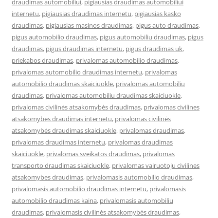
draudimas automobiliui
,
pigiausias draudimas automobiliui
internetu
,
pigiausias draudimas internetu
,
pigiausias kasko
draudimas
,
pigiausias masinos draudimas
,
pigus auto draudimas
,
pigus automobilio draudimas
,
pigus automobiliu draudimas
,
pigus
draudimas
,
pigus draudimas internetu
,
pigus draudimas uk
,
priekabos draudimas
,
privalomas automobilio draudimas
,
privalomas automobilio draudimas internetu
,
privalomas
automobilio draudimas skaiciuokle
,
privalomas automobiliu
draudimas
,
privalomas automobiliu draudimas skaiciuokle
,
privalomas civilinės atsakomybės draudimas
,
privalomas civilines
atsakomybes draudimas internetu
,
privalomas civilinės
atsakomybės draudimas skaiciuokle
,
privalomas draudimas
,
privalomas draudimas internetu
,
privalomas draudimas
skaiciuokle
,
privalomas sveikatos draudimas
,
privalomas
transporto draudimas skaiciuokle
,
privalomas vairuotoju civilines
atsakomybes draudimas
,
privalomasis automobilio draudimas
,
privalomasis automobilio draudimas internetu
,
privalomasis
automobilio draudimas kaina
,
privalomasis automobiliu
draudimas
,
privalomasis civilinės atsakomybės draudimas
,