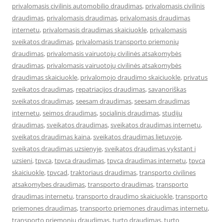
privalomasis civilinis automobilio draudimas
,
privalomasis civilinis
draudimas
,
privalomasis draudimas
,
privalomasis draudimas
internetu
,
privalomasis draudimas skaiciuokle
,
privalomasis
sveikatos draudimas
,
privalomasis transporto priemonių
draudimas
,
privalomasis vairuotojų civilinės atsakomybės
draudimas
,
privalomasis vairuotojų civilinės atsakomybės
draudimas skaiciuokle
,
privalomojo draudimo skaiciuokle
,
privatus
sveikatos draudimas
,
repatriacijos draudimas
,
savanoriškas
sveikatos draudimas
,
seesam draudimas
,
seesam draudimas
internetu
,
seimos draudimas
,
socialinis draudimas
,
studiju
draudimas
,
sveikatos draudimas
,
sveikatos draudimas internetu
,
sveikatos draudimas kaina
,
sveikatos draudimas lietuvoje
,
sveikatos draudimas uzsienyje
,
sveikatos draudimas vykstant i
uzsieni
,
tpvca
,
tpvca draudimas
,
tpvca draudimas internetu
,
tpvca
skaiciuokle
,
tpvcad
,
traktoriaus draudimas
,
transporto civilines
atsakomybes draudimas
,
transporto draudimas
,
transporto
draudimas internetu
,
transporto draudimo skaiciuokle
,
transporto
priemones draudimas
,
transporto priemones draudimas internetu
,
transporto priemonių draudimas
,
turto draudimas
,
turto