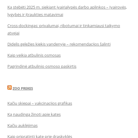
Ką stebėti 2025 m. siekiant įvairialypės darbo aplinkos – Įvairovės,
lygybės ir įtraukties matavimai
Cross-dockingas: privalumai, ribotumai ir tinkamiausi taikymo
atvejai
Didelis geležies kiekis vandenyje – rekomendacijos šalinti
Kaip veikia atbulinis osmosas
Pagrindinė atbulinio osmoso paskirtis
ZOO PREKES
Kačių skiepai – vakcinacijos grafikas
Ką naudinga žinoti apie kates
Kačių auklėjimas
Kaip pripratinti katę prie draskyklės