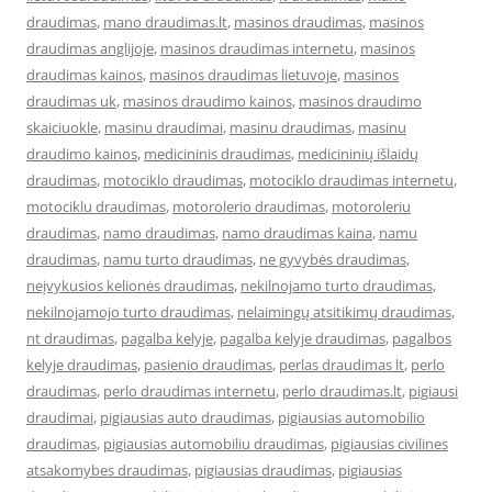
draudimas
,
mano draudimas.lt
,
masinos draudimas
,
masinos
draudimas anglijoje
,
masinos draudimas internetu
,
masinos
draudimas kainos
,
masinos draudimas lietuvoje
,
masinos
draudimas uk
,
masinos draudimo kainos
,
masinos draudimo
skaiciuokle
,
masinu draudimai
,
masinu draudimas
,
masinu
draudimo kainos
,
medicininis draudimas
,
medicininių išlaidų
draudimas
,
motociklo draudimas
,
motociklo draudimas internetu
,
motociklu draudimas
,
motorolerio draudimas
,
motoroleriu
draudimas
,
namo draudimas
,
namo draudimas kaina
,
namu
draudimas
,
namu turto draudimas
,
ne gyvybės draudimas
,
neįvykusios kelionės draudimas
,
nekilnojamo turto draudimas
,
nekilnojamojo turto draudimas
,
nelaimingų atsitikimų draudimas
,
nt draudimas
,
pagalba kelyje
,
pagalba kelyje draudimas
,
pagalbos
kelyje draudimas
,
pasienio draudimas
,
perlas draudimas lt
,
perlo
draudimas
,
perlo draudimas internetu
,
perlo draudimas.lt
,
pigiausi
draudimai
,
pigiausias auto draudimas
,
pigiausias automobilio
draudimas
,
pigiausias automobiliu draudimas
,
pigiausias civilines
atsakomybes draudimas
,
pigiausias draudimas
,
pigiausias