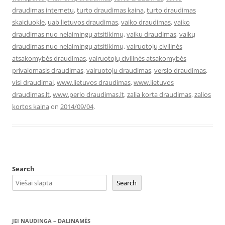
draudimas internetu
,
turto draudimas kaina
,
turto draudimas
skaiciuokle
,
uab lietuvos draudimas
,
vaiko draudimas
,
vaiko
draudimas nuo nelaimingų atsitikimų
,
vaiku draudimas
,
vaikų
draudimas nuo nelaimingų atsitikimų
,
vairuotojų civilinės
atsakomybės draudimas
,
vairuotojų civilinės atsakomybės
privalomasis draudimas
,
vairuotoju draudimas
,
verslo draudimas
,
visi draudimai
,
www.lietuvos draudimas
,
www.lietuvos
draudimas.lt
,
www.perlo draudimas.lt
,
zalia korta draudimas
,
zalios
kortos kaina
on
2014/09/04
.
Search
Search
JEI NAUDINGA – DALINAMĖS