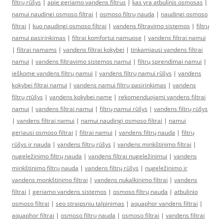
filtrų rūšys
|
apie geriamo vandens filtrus
|
kas yra atbulinis osmosas
|
namui naudingi osmoso filtrai
|
osmoso filtrų nauda
|
naudingi osmoso
filtrai
|
kuo naudingi osmoso filtrai
|
vandens filtravimo sistemos
|
filtrų
namui pasirinkimas
|
filtrai komfortui namuose
|
vandens filtrai namui
|
filtrai namams
|
vandens filtrai kokybei
|
tinkamiausi vandens filtrai
namui
|
vandens filtravimo sistemos namui
|
filtrų sprendimai namui
|
ieškome vandens filtrų namui
|
vandens filtrų namui rūšys
|
vandens
kokybei filtrai namui
|
vandens namui filtrų pasirinkimas
|
vandens
filtrų rtūšys
|
vandens kokybei name
|
rekomenduojami vandens filtrai
namui
|
vandens filtrai namui
|
filtrų namui rūšys
|
vandens filtrų rūšys
|
vandens filtrai namui
|
namui naudingi osmoso filtrai
|
namui
geriausi osmoso filtrai
|
filtrai namui
|
vandens filtrų nauda
|
filtrų
rūšys ir nauda
|
vandens filtrų rūšys
|
vandens minkštinimo filtrai
|
nugeležinimo filtrų nauda
|
vandens filtrai nugeležinimui
|
vandens
minkštinimo filtrų nauda
|
vandens filtrų rūšys
|
nugeležinimo ir
vandens monkštinimo filtrai
|
vandens nukalkinimo filtrai
|
vandens
filtrai
|
geriamo vandens sistemos
|
osmoso filtrų nauda
|
atbulinio
osmoso filtrai
|
seo straipsniu talpinimas
|
aquaphor vandens filtrai
|
aquaphor filtrai
|
osmoso filtrų nauda
|
osmoso filtrai
|
vandens filtrai