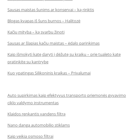
Sausas maistas šunims ar konservai – ką rinktis
Blogas kvapas iš šuns burnos – Halitozė
Kačių mityba – ką svarbu žinoti
Sausas ar šlapias kačių maistas – ėdalo parinkimas
Kaip išmokyti katę daryti į dėžutę su kraiku – prie tualeto katę
pratinkite su kantrybe
Kuo ypatingas Silikoninis kraikas – Privalumai
Auto supirkimas kaip efektyvus transporto priemonės gyvavimo
ciklo valdymo instrumentas
Klaidos renkantis vandens filtrą
Nano danga automobilio stiklams
Kaip veikia osmoso filtrai