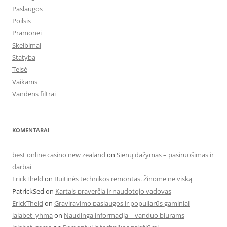
Paslaugos
Poilsis
Pramonei
Skelbimai
Statyba
Teisė
Vaikams
Vandens filtrai
KOMENTARAI
best online casino new zealand
on
Sienų dažymas – pasiruošimas ir
darbai
ErickTheld
on
Buitinės technikos remontas. Žinome ne viską
PatrickSed
on
Kartais praverčia ir naudotojo vadovas
ErickTheld
on
Graviravimo paslaugos ir populiarūs gaminiai
lalabet_yhma
on
Naudinga informacija – vanduo biurams