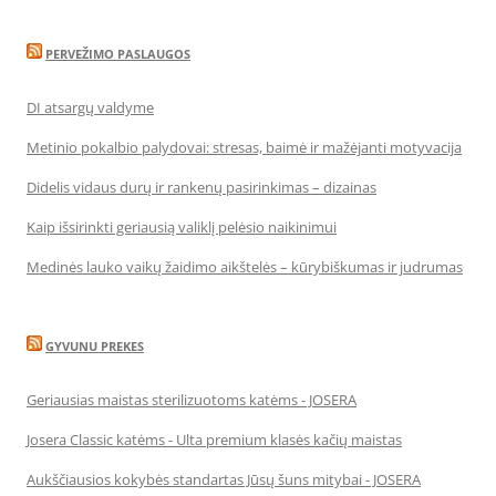
PERVEŽIMO PASLAUGOS
DI atsargų valdyme
Metinio pokalbio palydovai: stresas, baimė ir mažėjanti motyvacija
Didelis vidaus durų ir rankenų pasirinkimas – dizainas
Kaip išsirinkti geriausią valiklį pelėsio naikinimui
Medinės lauko vaikų žaidimo aikštelės – kūrybiškumas ir judrumas
GYVUNU PREKES
Geriausias maistas sterilizuotoms katėms - JOSERA
Josera Classic katėms - Ulta premium klasės kačių maistas
Aukščiausios kokybės standartas Jūsų šuns mitybai - JOSERA