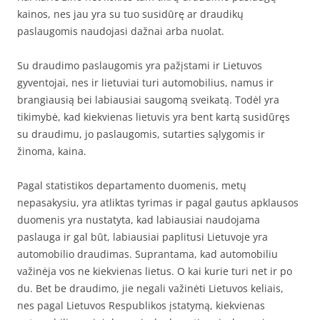
kainos, nes jau yra su tuo susidūrę ar draudikų
paslaugomis naudojasi dažnai arba nuolat.
Su draudimo paslaugomis yra pažįstami ir Lietuvos
gyventojai, nes ir lietuviai turi automobilius, namus ir
brangiausią bei labiausiai saugomą sveikatą. Todėl yra
tikimybė, kad kiekvienas lietuvis yra bent kartą susidūręs
su draudimu, jo paslaugomis, sutarties sąlygomis ir
žinoma, kaina.
Pagal statistikos departamento duomenis, metų
nepasakysiu, yra atliktas tyrimas ir pagal gautus apklausos
duomenis yra nustatyta, kad labiausiai naudojama
paslauga ir gal būt, labiausiai paplitusi Lietuvoje yra
automobilio draudimas. Suprantama, kad automobiliu
važinėja vos ne kiekvienas lietus. O kai kurie turi net ir po
du. Bet be draudimo, jie negali važinėti Lietuvos keliais,
nes pagal Lietuvos Respublikos įstatymą, kiekvienas