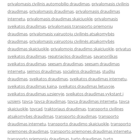
privalomasis civilinis automobilio draudimas
,
privalomasis civilinis
draudimas
,
privalomasis draudimas
,
privalomasis draudimas
internetu
,
privalomasis draudimas skaiciuokle
,
privalomasis
sveikatos draudimas
,
privalomasis transporto priemonių
draudimas
,
privalomasis vairuotojų civilinės atsakomybės
draudimas
,
privalomasis vairuotojų civilinės atsakomybės
draudimas skaiciuokle
,
privalomojo draudimo skaiciuokle
,
privatus
sveikatos draudimas
,
repatriacijos draudimas
,
savanoriškas
sveikatos draudimas
,
seesam draudimas
,
seesam draudimas
internetu
,
seimos draudimas
,
socialinis draudimas
,
studiju
draudimas
,
sveikatos draudimas
,
sveikatos draudimas internetu
,
sveikatos draudimas kaina
,
sveikatos draudimas lietuvoje
,
sveikatos draudimas uzsienyje
,
sveikatos draudimas vykstant i
uzsieni
,
tpvca
,
tpvca draudimas
,
tpvca draudimas internetu
,
tpvca
skaiciuokle
,
tpvcad
,
traktoriaus draudimas
,
transporto civilines
atsakomybes draudimas
,
transporto draudimas
,
transporto
draudimas internetu
,
transporto draudimo skaiciuokle
,
transporto
priemones draudimas
,
transporto priemones draudimas internetu
,
transporto priemonių draudimas
,
turto draudimas
,
turto