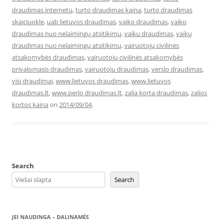
draudimas internetu
,
turto draudimas kaina
,
turto draudimas
skaiciuokle
,
uab lietuvos draudimas
,
vaiko draudimas
,
vaiko
draudimas nuo nelaimingų atsitikimų
,
vaiku draudimas
,
vaikų
draudimas nuo nelaimingų atsitikimų
,
vairuotojų civilinės
atsakomybės draudimas
,
vairuotojų civilinės atsakomybės
privalomasis draudimas
,
vairuotoju draudimas
,
verslo draudimas
,
visi draudimai
,
www.lietuvos draudimas
,
www.lietuvos
draudimas.lt
,
www.perlo draudimas.lt
,
zalia korta draudimas
,
zalios
kortos kaina
on
2014/09/04
.
Search
Search
JEI NAUDINGA – DALINAMĖS