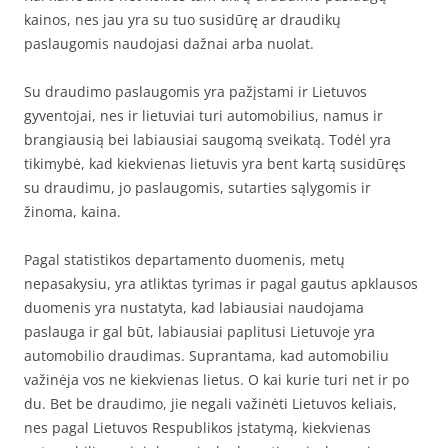
kainos, nes jau yra su tuo susidūrę ar draudikų
paslaugomis naudojasi dažnai arba nuolat.
Su draudimo paslaugomis yra pažįstami ir Lietuvos
gyventojai, nes ir lietuviai turi automobilius, namus ir
brangiausią bei labiausiai saugomą sveikatą. Todėl yra
tikimybė, kad kiekvienas lietuvis yra bent kartą susidūręs
su draudimu, jo paslaugomis, sutarties sąlygomis ir
žinoma, kaina.
Pagal statistikos departamento duomenis, metų
nepasakysiu, yra atliktas tyrimas ir pagal gautus apklausos
duomenis yra nustatyta, kad labiausiai naudojama
paslauga ir gal būt, labiausiai paplitusi Lietuvoje yra
automobilio draudimas. Suprantama, kad automobiliu
važinėja vos ne kiekvienas lietus. O kai kurie turi net ir po
du. Bet be draudimo, jie negali važinėti Lietuvos keliais,
nes pagal Lietuvos Respublikos įstatymą, kiekvienas