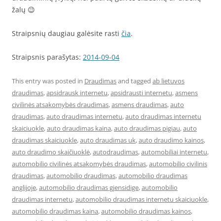
žalų 😉
Straipsnių daugiau galėsite rasti
čia
.
Straipsnis parašytas:
2014-09-04
This entry was posted in
Draudimas
and tagged
ab lietuvos
draudimas
,
apsidrausk internetu
,
apsidrausti internetu
,
asmens
civilinės atsakomybės draudimas
,
asmens draudimas
,
auto
draudimas
,
auto draudimas internetu
,
auto draudimas internetu
skaiciuokle
,
auto draudimas kaina
,
auto draudimas pigiau
,
auto
draudimas skaiciuokle
,
auto draudimas uk
,
auto draudimo kainos
,
auto draudimo skaičiuoklė
,
autodraudimas
,
automobiliai internetu
,
automobilio civilinės atsakomybės draudimas
,
automobilio civilinis
draudimas
,
automobilio draudimas
,
automobilio draudimas
anglijoje
,
automobilio draudimas gjensidige
,
automobilio
draudimas internetu
,
automobilio draudimas internetu skaiciuokle
,
automobilio draudimas kaina
,
automobilio draudimas kainos
,