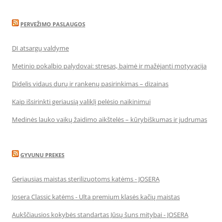
PERVEŽIMO PASLAUGOS
DI atsargų valdyme
Metinio pokalbio palydovai: stresas, baimė ir mažėjanti motyvacija
Didelis vidaus durų ir rankenų pasirinkimas – dizainas
Kaip išsirinkti geriausią valiklį pelėsio naikinimui
Medinės lauko vaikų žaidimo aikštelės – kūrybiškumas ir judrumas
GYVUNU PREKES
Geriausias maistas sterilizuotoms katėms - JOSERA
Josera Classic katėms - Ulta premium klasės kačių maistas
Aukščiausios kokybės standartas Jūsų šuns mitybai - JOSERA