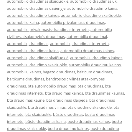
automobilio draudimas skaiciuokle
,
automobilio draudimas uk
,
automobilio draudimas uzsienyje
,
automobilio draudimo kaina
,
automobilio draudimo kainos
,
automobilio draudimo skaičiuoklė
,
automobilio kaina
,
automobilio privalomasis draudimas
,
automobilio privalomasis draudimas internetu
,
automobilių
civilinės atsakomybės draudimas
,
automobiliu draudimai
,
automobilių draudimas
,
automobilių draudimas internetu
,
automobiliu draudimas kaina
,
automobiliu draudimas kainos
,
automobilių draudimas skaičiuoklė
,
automobiliu draudimo kainos
,
automobiliu draudimo skaiciuokle
,
automobiliu draudimu kainos
,
automobilių kainos
,
bagazo draudimas
,
balticum draudimas
,
baltikums draudimas
,
bendrosios civilinės atsakomybės
draudimas
,
bta automobilio draudimas
,
bta draudimas
,
bta
draudimas internetu
,
bta draudimas kainos
,
bta draudimas kaunas
,
bta draudimas kaune
,
bta draudimas klaipeda
,
bta draudimas
skaičiuoklė
,
bta draudimas vilnius
,
bta draudimo skaiciuokle
,
bta
internetu
,
bta skaiciuokle
,
būsto draudimas
,
busto draudimas
internetu
,
būsto draudimas kaina
,
busto draudimas kainos
,
busto
draudimas skaiciuokle
,
busto draudimo kainos
,
busto draudimo