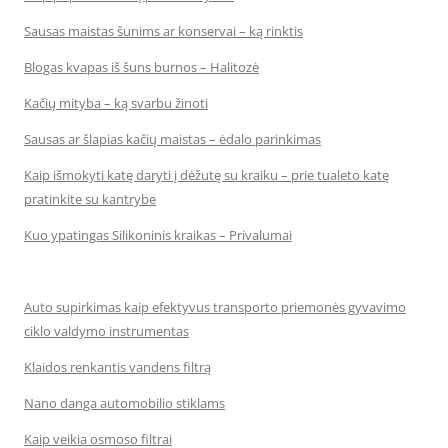
Sausas maistas šunims ar konservai – ką rinktis
Blogas kvapas iš šuns burnos – Halitozė
Kačių mityba – ką svarbu žinoti
Sausas ar šlapias kačių maistas – ėdalo parinkimas
Kaip išmokyti katę daryti į dėžutę su kraiku – prie tualeto katę
pratinkite su kantrybe
Kuo ypatingas Silikoninis kraikas – Privalumai
Auto supirkimas kaip efektyvus transporto priemonės gyvavimo
ciklo valdymo instrumentas
Klaidos renkantis vandens filtrą
Nano danga automobilio stiklams
Kaip veikia osmoso filtrai