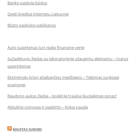
Banko paskola būstui
Greiti kreditai internetu Lietuvoje
Būsto paskolos palūkanos
Auto supirkimas turi realią finansinę vertę
Sužadėtuvių žiedas su laboratorijoje užaugintu deimantu – tvarus
pasirinkimas
Ekstremalų krūvį atlaikančios medžiagos – Tiekimas sunkiajai
pramonei
Raudono aukso žiedai – kodėl jie traukia šiuolaikines poras?
Atbulinis osmosas ir paskirtis – Kokia nauda
MAISTAS SUNIMS