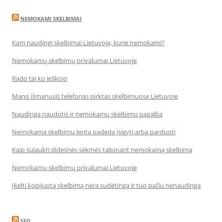
NEMOKAMI SKELBIMAI
Kam naudingi skelbimai Lietuvoje, kurie nemokami?
Nemokamų skelbimų privalumai Lietuvoje
Rado tai ko ieškojo
Mano išmanusis telefonas pirktas skelbimuose Lietuvoje
Naudinga naudotis ir nemokamų skelbimų pagalba
Nemokama skelbimų lenta padeda įsigyti arba parduoti
Kaip sulaukti didesnės sėkmės talpinant nemokamą skelbimą
Nemokamų skelbimų privalumai Lietuvoje
Įkelti kopijuotą skelbimą nėra sudėtinga ir tuo pačiu nenaudinga
SEO