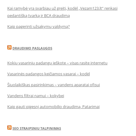
Kai ramybė yra svarbiau už greitį, kodėl „Vezam123.lt“ renkasi
pedantišką tvarką ir BCA draudimą
Kaip pagerinti užsakymų valdymą?
DRAUDIMO PASLAUGOS
Kokių vasarinių padangų ieškote – visas rasite internetu
Vasarinės padangos keičiamos vasarai – kodėl
Šiuolaikiškas pasirinkimas – vandens aparatai ofisui
Vandens filtrai namui – kokybei
Kaip gauti pigesnį automobilio draudimą. Patarimai
SEO STRAIPSNIU TALPINIMAS