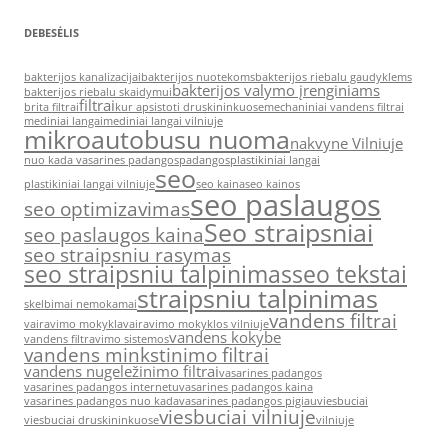
DEBESĖLIS
bakterijos kanalizacijai
bakterijos nuotekoms
bakterijos riebalu gaudyklems
bakterijos valymo įrenginiams
bakterijos riebalu skaidymui
filtrai
brita filtrai
kur apsistoti druskininkuose
mechaniniai vandens filtrai
mediniai langai
mediniai langai vilniuje
mikroautobusu nuoma
nakvyne Vilniuje
nuo kada vasarines padangos
padangos
plastikiniai langai
seo
plastikiniai langai vilniuje
seo kaina
seo kainos
seo paslaugos
seo optimizavimas
Seo straipsniai
seo paslaugos kaina
seo straipsniu rasymas
seo straipsniu talpinimas
seo tekstai
straipsniu talpinimas
skelbimai nemokamai
vandens filtrai
vairavimo mokykla
vairavimo mokyklos vilniuje
vandens kokybe
vandens filtravimo sistemos
vandens minkstinimo filtrai
vandens nugeležinimo filtrai
vasarines padangos
vasarines padangos internetu
vasarines padangos kaina
vasarines padangos nuo kada
vasarines padangos pigiau
viesbuciai
viesbuciai vilniuje
viesbuciai druskininkuose
vilniuje