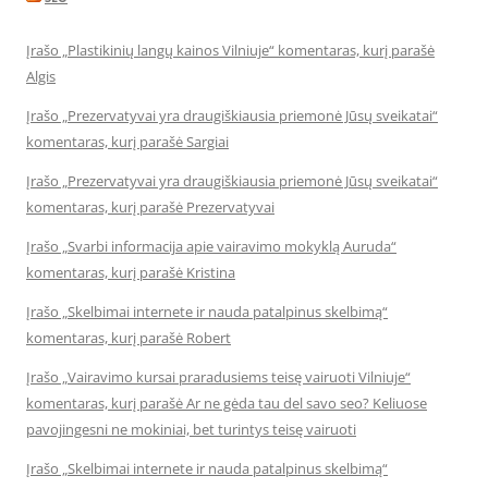
Įrašo „Plastikinių langų kainos Vilniuje“ komentaras, kurį parašė
Algis
Įrašo „Prezervatyvai yra draugiškiausia priemonė Jūsų sveikatai“
komentaras, kurį parašė Sargiai
Įrašo „Prezervatyvai yra draugiškiausia priemonė Jūsų sveikatai“
komentaras, kurį parašė Prezervatyvai
Įrašo „Svarbi informacija apie vairavimo mokyklą Auruda“
komentaras, kurį parašė Kristina
Įrašo „Skelbimai internete ir nauda patalpinus skelbimą“
komentaras, kurį parašė Robert
Įrašo „Vairavimo kursai praradusiems teisę vairuoti Vilniuje“
komentaras, kurį parašė Ar ne gėda tau del savo seo? Keliuose
pavojingesni ne mokiniai, bet turintys teisę vairuoti
Įrašo „Skelbimai internete ir nauda patalpinus skelbimą“