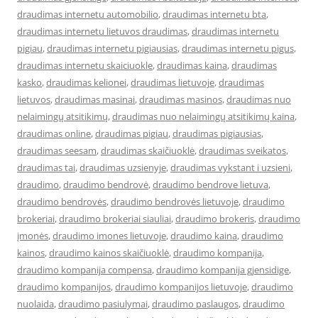
draudimas internetu automobilio
,
draudimas internetu bta
,
draudimas internetu lietuvos draudimas
,
draudimas internetu
pigiau
,
draudimas internetu pigiausias
,
draudimas internetu pigus
,
draudimas internetu skaiciuokle
,
draudimas kaina
,
draudimas
kasko
,
draudimas kelionei
,
draudimas lietuvoje
,
draudimas
lietuvos
,
draudimas masinai
,
draudimas masinos
,
draudimas nuo
nelaimingų atsitikimų
,
draudimas nuo nelaimingų atsitikimų kaina
,
draudimas online
,
draudimas pigiau
,
draudimas pigiausias
,
draudimas seesam
,
draudimas skaičiuoklė
,
draudimas sveikatos
,
draudimas tai
,
draudimas uzsienyje
,
draudimas vykstant i uzsieni
,
draudimo
,
draudimo bendrovė
,
draudimo bendrove lietuva
,
draudimo bendrovės
,
draudimo bendrovės lietuvoje
,
draudimo
brokeriai
,
draudimo brokeriai siauliai
,
draudimo brokeris
,
draudimo
įmonės
,
draudimo imones lietuvoje
,
draudimo kaina
,
draudimo
kainos
,
draudimo kainos skaičiuoklė
,
draudimo kompanija
,
draudimo kompanija compensa
,
draudimo kompanija gjensidige
,
draudimo kompanijos
,
draudimo kompanijos lietuvoje
,
draudimo
nuolaida
,
draudimo pasiulymai
,
draudimo paslaugos
,
draudimo