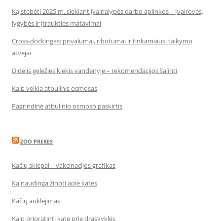
Ką stebėti 2025 m. siekiant įvairialypės darbo aplinkos – Įvairovės,
lygybės ir įtraukties matavimai
Cross-dockingas: privalumai, ribotumai ir tinkamiausi taikymo
atvejai
Didelis geležies kiekis vandenyje – rekomendacijos šalinti
Kaip veikia atbulinis osmosas
Pagrindinė atbulinio osmoso paskirtis
ZOO PREKES
Kačių skiepai – vakcinacijos grafikas
Ką naudinga žinoti apie kates
Kačių auklėjimas
Kaip pripratinti katę prie draskyklės