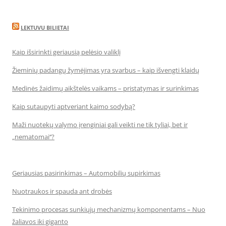
LEKTUVU BILIETAI
Kaip išsirinkti geriausią pelėsio valiklį
Žieminių padangų žymėjimas yra svarbus – kaip išvengti klaidų
Medinės žaidimų aikštelės vaikams – pristatymas ir surinkimas
Kaip sutaupyti aptveriant kaimo sodybą?
Maži nuotekų valymo įrenginiai gali veikti ne tik tyliai, bet ir
„nematomai‘‘?
Geriausias pasirinkimas – Automobilių supirkimas
Nuotraukos ir spauda ant drobės
Tekinimo procesas sunkiųjų mechanizmų komponentams – Nuo
žaliavos iki giganto