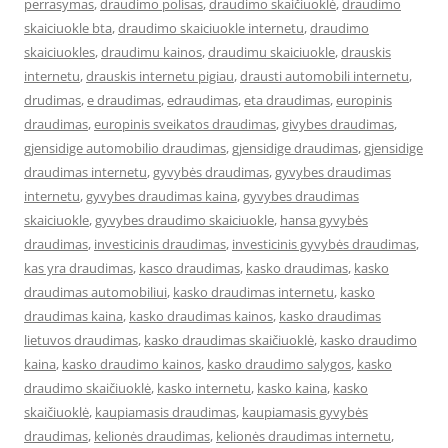
perrasymas
,
draudimo polisas
,
draudimo skaičiuoklė
,
draudimo
skaiciuokle bta
,
draudimo skaiciuokle internetu
,
draudimo
skaiciuokles
,
draudimu kainos
,
draudimu skaiciuokle
,
drauskis
internetu
,
drauskis internetu pigiau
,
drausti automobili internetu
,
drudimas
,
e draudimas
,
edraudimas
,
eta draudimas
,
europinis
draudimas
,
europinis sveikatos draudimas
,
givybes draudimas
,
gjensidige automobilio draudimas
,
gjensidige draudimas
,
gjensidige
draudimas internetu
,
gyvybės draudimas
,
gyvybes draudimas
internetu
,
gyvybes draudimas kaina
,
gyvybes draudimas
skaiciuokle
,
gyvybes draudimo skaiciuokle
,
hansa gyvybės
draudimas
,
investicinis draudimas
,
investicinis gyvybės draudimas
,
kas yra draudimas
,
kasco draudimas
,
kasko draudimas
,
kasko
draudimas automobiliui
,
kasko draudimas internetu
,
kasko
draudimas kaina
,
kasko draudimas kainos
,
kasko draudimas
lietuvos draudimas
,
kasko draudimas skaičiuoklė
,
kasko draudimo
kaina
,
kasko draudimo kainos
,
kasko draudimo salygos
,
kasko
draudimo skaičiuoklė
,
kasko internetu
,
kasko kaina
,
kasko
skaičiuoklė
,
kaupiamasis draudimas
,
kaupiamasis gyvybės
draudimas
,
kelionės draudimas
,
kelionės draudimas internetu
,