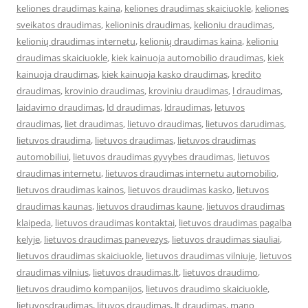
keliones draudimas kaina
,
keliones draudimas skaiciuokle
,
keliones
sveikatos draudimas
,
kelioninis draudimas
,
kelioniu draudimas
,
kelionių draudimas internetu
,
kelionių draudimas kaina
,
kelioniu
draudimas skaiciuokle
,
kiek kainuoja automobilio draudimas
,
kiek
kainuoja draudimas
,
kiek kainuoja kasko draudimas
,
kredito
draudimas
,
krovinio draudimas
,
kroviniu draudimas
,
l draudimas
,
laidavimo draudimas
,
ld draudimas
,
ldraudimas
,
letuvos
draudimas
,
liet draudimas
,
lietuvo draudimas
,
lietuvos darudimas
,
lietuvos draudima
,
lietuvos draudimas
,
lietuvos draudimas
automobiliui
,
lietuvos draudimas gyvybes draudimas
,
lietuvos
draudimas internetu
,
lietuvos draudimas internetu automobilio
,
lietuvos draudimas kainos
,
lietuvos draudimas kasko
,
lietuvos
draudimas kaunas
,
lietuvos draudimas kaune
,
lietuvos draudimas
klaipeda
,
lietuvos draudimas kontaktai
,
lietuvos draudimas pagalba
kelyje
,
lietuvos draudimas panevezys
,
lietuvos draudimas siauliai
,
lietuvos draudimas skaiciuokle
,
lietuvos draudimas vilniuje
,
lietuvos
draudimas vilnius
,
lietuvos draudimas.lt
,
lietuvos draudimo
,
lietuvos draudimo kompanijos
,
lietuvos draudimo skaiciuokle
,
lietuvosdraudimas
,
lituvos draudimas
,
lt draudimas
,
mano