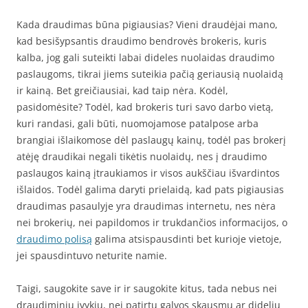
Kada draudimas būna pigiausias? Vieni draudėjai mano,
kad besišypsantis draudimo bendrovės brokeris, kuris
kalba, jog gali suteikti labai dideles nuolaidas draudimo
paslaugoms, tikrai jiems suteikia pačią geriausią nuolaidą
ir kainą. Bet greičiausiai, kad taip nėra. Kodėl,
pasidomėsite? Todėl, kad brokeris turi savo darbo vietą,
kuri randasi, gali būti, nuomojamose patalpose arba
brangiai išlaikomose dėl paslaugų kainų, todėl pas brokerį
atėję draudikai negali tikėtis nuolaidų, nes į draudimo
paslaugos kainą įtraukiamos ir visos aukščiau išvardintos
išlaidos. Todėl galima daryti prielaidą, kad pats pigiausias
draudimas pasaulyje yra draudimas internetu, nes nėra
nei brokerių, nei papildomos ir trukdančios informacijos, o
draudimo polisą
galima atsispausdinti bet kurioje vietoje,
jei spausdintuvo neturite namie.
Taigi, saugokite save ir ir saugokite kitus, tada nebus nei
draudiminių įvykių, nei patirtų galvos skausmų ar didelių