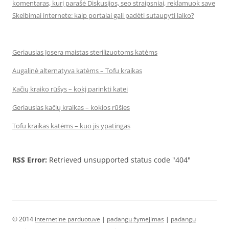
komentaras, kurį parašė Diskusijos, seo straipsniai, reklamuok save
Skelbimai internete: kaip portalai gali padėti sutaupyti laiko?
Geriausias Josera maistas sterilizuotoms katėms
Augalinė alternatyva katėms – Tofu kraikas
Kačių kraiko rūšys – kokį parinkti katei
Geriausias kačių kraikas – kokios rūšies
Tofu kraikas katėms – kuo jis ypatingas
RSS Error:
Retrieved unsupported status code "404"
© 2014
internetine parduotuve
|
padangų žymėjimas
|
padangų