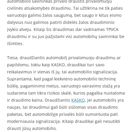
automobilio savininkas privalo draustis privalomuoju
civilinės atsakomybės draudimu. Tai užtikrina ne tik paties
vairuotojo galimo žalos saugumą, bet saugo ir kitus eismo
dalyvius nuo galimos patirti didelės žalos draudiminio
įvykio atveju. Kitaip šis draudimas dar vadinamas TPVCA
draudimu ir su juo pažįstami visi automobilių savininkai be
išimties.
Tiesa, draudžiantis automobilį privalomuoju draudimu ar
papildomu, tokiu kaip KASKO, draudikai turi savo
reikalavimus ir vienas iš jų, tai automobilio signalizacija.
Suprantama, kad pagal kiekvieno automobilio techninę
būklę, pagaminimo metus, vairuotojo vairavimo stažą yra
sudaroma tam tikra rizikos skalė, kurios pagalba nustatoma
ir draudimo kaina. Draudžiantis
KASKO
, jei automobilis yra
naujas, tai draudimui gali būti siūlomas visas draudimo
paketas, bet automobilyje privalės būti sumontuota pati
moderniausia signalizacija. Kitaip draudikai gali nesutikti
drausti Jūsų automobilio.