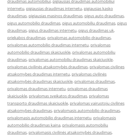
draudimas automobiliui
,
pigiausias draudimas automobiliui
internetu
,
pigiausias draudimas internetu
,
pigiausias kasko
draudimas
,
pigiausias masinos draudimas
,
pigus auto draudimas
,
pigus automobilio draudimas
,
pigus automobiliu draudimas
,
pigus
draudimas
,
pigus draudimas internetu
,
pigus draudimas uk
,
priekabos draudimas
,
privalomas automobilio draudimas
,
privalomas automobilio draudimas internetu
,
privalomas
automobilio draudimas skaiciuokle
,
privalomas automobiliu
draudimas
,
privalomas automobiliu draudimas skaiciuokle
,
privalomas civilinės atsakomybės draudimas
,
privalomas civilines
atsakomybes draudimas internetu
,
privalomas civilinės
atsakomybės draudimas skaiciuokle
,
privalomas draudimas
,
privalomas draudimas internetu
,
privalomas draudimas
skaiciuokle
,
privalomas sveikatos draudimas
,
privalomas
transporto draudimas skaiciuokle
,
privalomas vairuotoju civilines
atsakomybes draudimas
,
privalomasis automobilio draudimas
,
privalomasis automobilio draudimas internetu
,
privalomasis
automobilio draudimas kaina
,
privalomasis automobiliu
draudimas
,
privalomasis civilinės atsakomybės draudimas
,