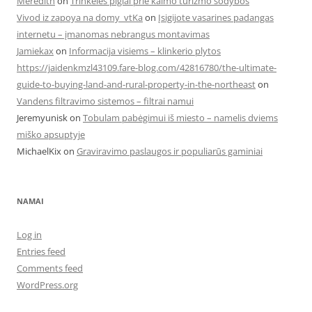
Meredith
on
Trinkelės pigiai prie kaimo turizmo sodybos
Vivod iz zapoya na domy_vtKa
on
Įsigijote vasarines padangas
internetu – įmanomas nebrangus montavimas
Jamiekax
on
Informacija visiems – klinkerio plytos
https://jaidenkmzl43109.fare-blog.com/42816780/the-ultimate-
guide-to-buying-land-and-rural-property-in-the-northeast
on
Vandens filtravimo sistemos – filtrai namui
Jeremyunisk
on
Tobulam pabėgimui iš miesto – namelis dviems
miško apsuptyje
MichaelKix
on
Graviravimo paslaugos ir populiarūs gaminiai
NAMAI
Log in
Entries feed
Comments feed
WordPress.org