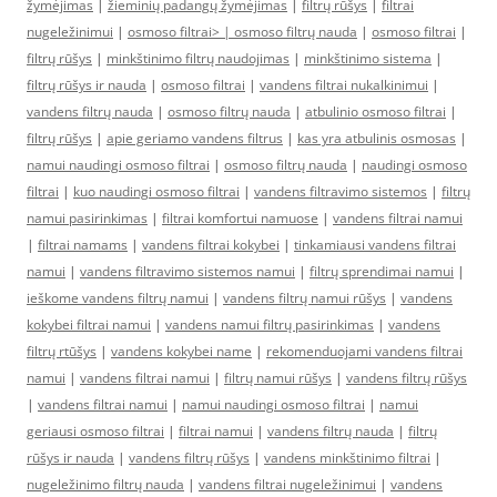
žymėjimas
|
žieminių padangų žymėjimas
|
filtrų rūšys
|
filtrai
nugeležinimui
|
osmoso filtrai> |
osmoso filtrų nauda
|
osmoso filtrai
|
filtrų rūšys
|
minkštinimo filtrų naudojimas
|
minkštinimo sistema
|
filtrų rūšys ir nauda
|
osmoso filtrai
|
vandens filtrai nukalkinimui
|
vandens filtrų nauda
|
osmoso filtrų nauda
|
atbulinio osmoso filtrai
|
filtrų rūšys
|
apie geriamo vandens filtrus
|
kas yra atbulinis osmosas
|
namui naudingi osmoso filtrai
|
osmoso filtrų nauda
|
naudingi osmoso
filtrai
|
kuo naudingi osmoso filtrai
|
vandens filtravimo sistemos
|
filtrų
namui pasirinkimas
|
filtrai komfortui namuose
|
vandens filtrai namui
|
filtrai namams
|
vandens filtrai kokybei
|
tinkamiausi vandens filtrai
namui
|
vandens filtravimo sistemos namui
|
filtrų sprendimai namui
|
ieškome vandens filtrų namui
|
vandens filtrų namui rūšys
|
vandens
kokybei filtrai namui
|
vandens namui filtrų pasirinkimas
|
vandens
filtrų rtūšys
|
vandens kokybei name
|
rekomenduojami vandens filtrai
namui
|
vandens filtrai namui
|
filtrų namui rūšys
|
vandens filtrų rūšys
|
vandens filtrai namui
|
namui naudingi osmoso filtrai
|
namui
geriausi osmoso filtrai
|
filtrai namui
|
vandens filtrų nauda
|
filtrų
rūšys ir nauda
|
vandens filtrų rūšys
|
vandens minkštinimo filtrai
|
nugeležinimo filtrų nauda
|
vandens filtrai nugeležinimui
|
vandens