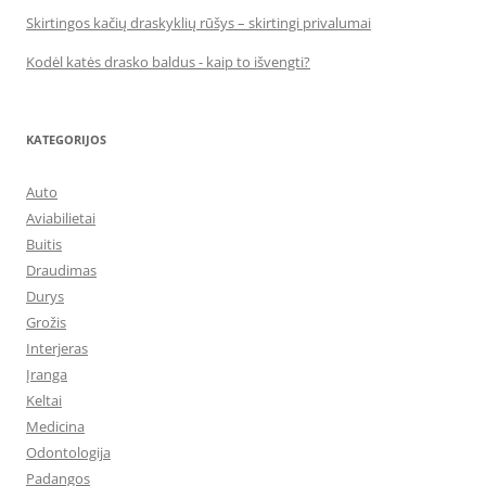
Skirtingos kačių draskyklių rūšys – skirtingi privalumai
Kodėl katės drasko baldus - kaip to išvengti?
KATEGORIJOS
Auto
Aviabilietai
Buitis
Draudimas
Durys
Grožis
Interjeras
Įranga
Keltai
Medicina
Odontologija
Padangos