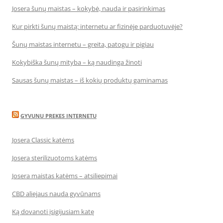
Josera šunų maistas – kokybė, nauda ir pasirinkimas
Kur pirkti šunų maistą: internetu ar fizinėje parduotuvėje?
Šunų maistas internetu – greita, patogu ir pigiau
Kokybiška šunų mityba – ką naudinga žinoti
Sausas šunų maistas – iš kokių produktų gaminamas
GYVUNU PREKES INTERNETU
Josera Classic katėms
Josera sterilizuotoms katėms
Josera maistas katėms – atsiliepimai
CBD aliejaus nauda gyvūnams
Ką dovanoti įsigijusiam katę