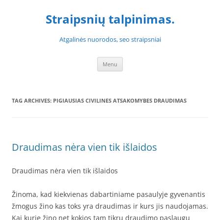
Skip
to
Straipsnių talpinimas.
content
Atgalinės nuorodos, seo straipsniai
Menu
TAG ARCHIVES:
PIGIAUSIAS CIVILINES ATSAKOMYBES DRAUDIMAS
Draudimas nėra vien tik išlaidos
Draudimas nėra vien tik išlaidos
Žinoma, kad kiekvienas dabartiniame pasaulyje gyvenantis
žmogus žino kas toks yra draudimas ir kurs jis naudojamas.
Kai kurie žino net kokios tam tikrų draudimo paslaugų