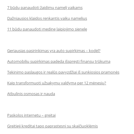
7 būdų panaudoti žaidimų namelį vaikams
Dažniausios klaidos renkantis vaikų namelius
11 būdų panaudoti medinę laipiojimo sienelę
Geriausias pasirinkimas yra auto supirkimas – kodėl?
Automobilių supirkimas padeda išspręsti finansų trūkumą
Tekinimo paslaugos ir realūs pavyzdžiai iš sunkiosios pramonės
Kaip transformuoti užsakymų valdymą per 12 mėnesių?
Atbulinis osmosas ir nauda
Paskolos internetu – greitai
Greitieji kreditai tapo paprastesni su skaičiuoklėmis