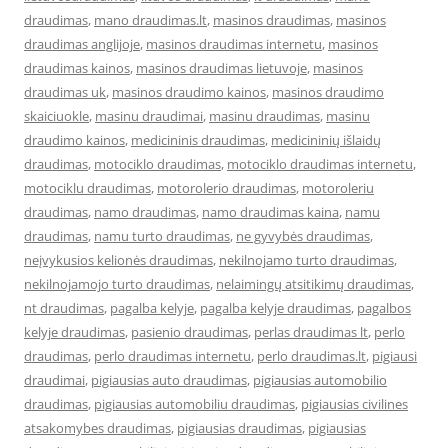
draudimas
,
mano draudimas.lt
,
masinos draudimas
,
masinos
draudimas anglijoje
,
masinos draudimas internetu
,
masinos
draudimas kainos
,
masinos draudimas lietuvoje
,
masinos
draudimas uk
,
masinos draudimo kainos
,
masinos draudimo
skaiciuokle
,
masinu draudimai
,
masinu draudimas
,
masinu
draudimo kainos
,
medicininis draudimas
,
medicininių išlaidų
draudimas
,
motociklo draudimas
,
motociklo draudimas internetu
,
motociklu draudimas
,
motorolerio draudimas
,
motoroleriu
draudimas
,
namo draudimas
,
namo draudimas kaina
,
namu
draudimas
,
namu turto draudimas
,
ne gyvybės draudimas
,
neįvykusios kelionės draudimas
,
nekilnojamo turto draudimas
,
nekilnojamojo turto draudimas
,
nelaimingų atsitikimų draudimas
,
nt draudimas
,
pagalba kelyje
,
pagalba kelyje draudimas
,
pagalbos
kelyje draudimas
,
pasienio draudimas
,
perlas draudimas lt
,
perlo
draudimas
,
perlo draudimas internetu
,
perlo draudimas.lt
,
pigiausi
draudimai
,
pigiausias auto draudimas
,
pigiausias automobilio
draudimas
,
pigiausias automobiliu draudimas
,
pigiausias civilines
atsakomybes draudimas
,
pigiausias draudimas
,
pigiausias