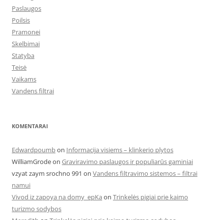
Paslaugos
Poilsis
Pramonei
Skelbimai
Statyba
Teisė
Vaikams
Vandens filtrai
KOMENTARAI
Edwardpoumb
on
Informacija visiems – klinkerio plytos
WilliamGrode
on
Graviravimo paslaugos ir populiarūs gaminiai
vzyat zaym srochno 991
on
Vandens filtravimo sistemos – filtrai
namui
Vivod iz zapoya na domy_epKa
on
Trinkelės pigiai prie kaimo
turizmo sodybos