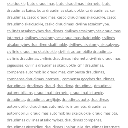
skaiciuokle
,
buto draudimas
,
buto draudimas internetu
,
buto
draudimas kaina
,
buto draudimas skaiciuokle
,
ca draudimas
,
car
draudimas
,
casco draudimas
,
casco draudimas skaiciuokle
,
casco
draudimo skaiciuokle
,
casko draudimas
,
civilinė atsakomybė
,
civilinės atsakomybės draudimas
,
civilinės atsakomybės draudimas
internetu
,
civilines atsakomybes draudimas skaiciuokle
,
civilinės
atsakomybės draudimo skaičiuoklė
,
civilinės atsakomybės sąlygos
,
civilinio draudimo skaiciuokle
,
civilinis automobilio draudimas
,
civilinis draudimas
,
civilinis draudimas internetu
,
civilinis draudimas
pigiausias
,
civilinis draudimas skaiciuokle
,
cmr draudimas
,
compensa automobilio draudimas
,
compensa draudimas
,
compensa draudimas internetu
,
compensa gyvybės draudimas
,
darudimas
,
dradimas
,
draud
,
draudima
,
draudimai
,
draudimai
automobiliams
,
draudimai internetu
,
draudimai lietuvoje
,
draudimas
,
draudimas anglijoje
,
draudimas auto
,
draudimas
automobilio
,
draudimas automobilio internetu
,
draudimas
automobiliui
,
draudimas automobiliui skaiciuokle
,
draudimas bta
,
draudimas civilines atsakomybes
,
draudimas compensa
,
draudimas gjensidige
,
draudimas i baltarusija
,
draudimas internete
,