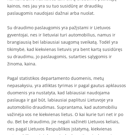
kainos, nes jau yra su tuo susidūrę ar draudikų
paslaugomis naudojasi dažnai arba nuolat.
Su draudimo paslaugomis yra pažįstami ir Lietuvos
gyventojai, nes ir lietuviai turi automobilius, namus ir
brangiausią bei labiausiai saugomą sveikatą. Todėl yra
tikimybė, kad kiekvienas lietuvis yra bent kartą susidūręs
su draudimu, jo paslaugomis, sutarties sąlygomis ir
žinoma, kaina.
Pagal statistikos departamento duomenis, metų
nepasakysiu, yra atliktas tyrimas ir pagal gautus apklausos
duomenis yra nustatyta, kad labiausiai naudojama
paslauga ir gal būt, labiausiai paplitusi Lietuvoje yra
automobilio draudimas. Suprantama, kad automobiliu
važinėja vos ne kiekvienas lietus. O kai kurie turi net ir po
du. Bet be draudimo, jie negali važinėti Lietuvos keliais,
nes pagal Lietuvos Respublikos įstatymą, kiekvienas