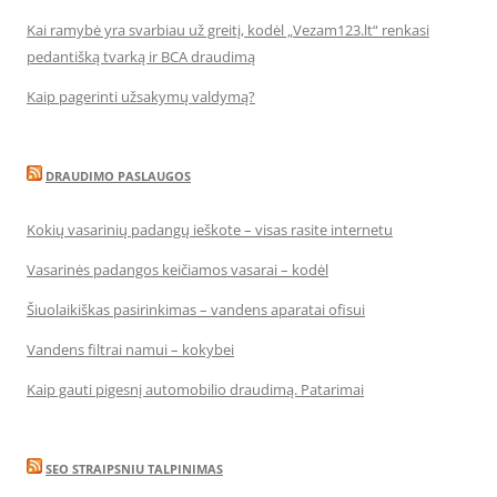
Kai ramybė yra svarbiau už greitį, kodėl „Vezam123.lt“ renkasi
pedantišką tvarką ir BCA draudimą
Kaip pagerinti užsakymų valdymą?
DRAUDIMO PASLAUGOS
Kokių vasarinių padangų ieškote – visas rasite internetu
Vasarinės padangos keičiamos vasarai – kodėl
Šiuolaikiškas pasirinkimas – vandens aparatai ofisui
Vandens filtrai namui – kokybei
Kaip gauti pigesnį automobilio draudimą. Patarimai
SEO STRAIPSNIU TALPINIMAS