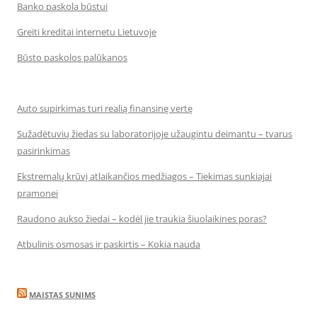
Banko paskola būstui
Greiti kreditai internetu Lietuvoje
Būsto paskolos palūkanos
Auto supirkimas turi realią finansinę vertę
Sužadėtuvių žiedas su laboratorijoje užaugintu deimantu – tvarus
pasirinkimas
Ekstremalų krūvį atlaikančios medžiagos – Tiekimas sunkiajai
pramonei
Raudono aukso žiedai – kodėl jie traukia šiuolaikines poras?
Atbulinis osmosas ir paskirtis – Kokia nauda
MAISTAS SUNIMS