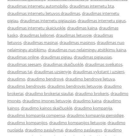
draudimas internetu automobilio
,
draudimas internetu bta
,
draudimas internetu lietuvos draudimas
,
draudimas internetu
pigiau
,
draudimas internetu pigiausias
,
draudimas internetu pigus
,
draudimas internetu skaiciuokle
,
draudimas kaina
,
draudimas
kasko
,
draudimas kelionei
,
draudimas lietuvoje
,
draudimas
lietuvos
,
draudimas masinai
,
draudimas masinos
,
draudimas nuo
nelaimingų atsitikimų
,
draudimas nuo nelaimingų atsitikimų kaina
,
draudimas online
,
draudimas pigiau
,
draudimas pigiausias
,
draudimas seesam
,
draudimas skaičiuoklė
,
draudimas sveikatos
,
draudimas tai
,
draudimas uzsienyje
,
draudimas vykstant i uzsieni
,
draudimo
,
draudimo bendrovė
,
draudimo bendrove lietuva
,
draudimo bendrovės
,
draudimo bendrovės lietuvoje
,
draudimo
brokeriai
,
draudimo brokeriai siauliai
,
draudimo brokeris
,
draudimo
įmonės
,
draudimo imones lietuvoje
,
draudimo kaina
,
draudimo
kainos
,
draudimo kainos skaičiuoklė
,
draudimo kompanija
,
draudimo kompanija compensa
,
draudimo kompanija gjensidige
,
draudimo kompanijos
,
draudimo kompanijos lietuvoje
,
draudimo
nuolaida
,
draudimo pasiulymai
,
draudimo paslaugos
,
draudimo