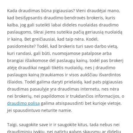
Kada draudimas būna pigiausias? Vieni draudėjai mano,
kad besišypsantis draudimo bendrovės brokeris, kuris
kalba, jog gali suteikti labai dideles nuolaidas draudimo
paslaugoms, tikrai jiems suteikia pačią geriausią nuolaidą
ir kainą. Bet greičiausiai, kad taip nėra. Kodėl,
pasidomėsite? Todėl, kad brokeris turi savo darbo vietą,
kuri randasi, gali būti, nuomojamose patalpose arba
brangiai išlaikomose dėl paslaugų kainų, todėl pas brokerį
atėję draudikai negali tikėtis nuolaidų, nes į draudimo
paslaugos kainą įtraukiamos ir visos aukščiau išvardintos
išlaidos. Todėl galima daryti prielaidą, kad pats pigiausias
draudimas pasaulyje yra draudimas internetu, nes nėra
nei brokerių, nei papildomos ir trukdančios informacijos, o
draudimo polisą
galima atsispausdinti bet kurioje vietoje,
jei spausdintuvo neturite namie.
Taigi, saugokite save ir ir saugokite kitus, tada nebus nei
draudiminių įvykių, nei patirtų galvos skausmų ar didelių