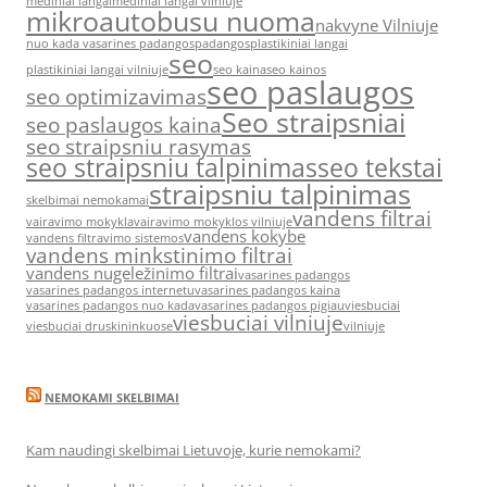
mediniai langai
mediniai langai vilniuje
mikroautobusu nuoma
nakvyne Vilniuje
nuo kada vasarines padangos
padangos
plastikiniai langai
seo
plastikiniai langai vilniuje
seo kaina
seo kainos
seo paslaugos
seo optimizavimas
Seo straipsniai
seo paslaugos kaina
seo straipsniu rasymas
seo straipsniu talpinimas
seo tekstai
straipsniu talpinimas
skelbimai nemokamai
vandens filtrai
vairavimo mokykla
vairavimo mokyklos vilniuje
vandens kokybe
vandens filtravimo sistemos
vandens minkstinimo filtrai
vandens nugeležinimo filtrai
vasarines padangos
vasarines padangos internetu
vasarines padangos kaina
vasarines padangos nuo kada
vasarines padangos pigiau
viesbuciai
viesbuciai vilniuje
viesbuciai druskininkuose
vilniuje
NEMOKAMI SKELBIMAI
Kam naudingi skelbimai Lietuvoje, kurie nemokami?