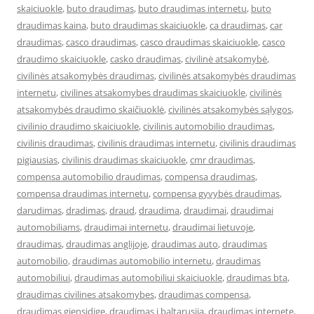
skaiciuokle
,
buto draudimas
,
buto draudimas internetu
,
buto
draudimas kaina
,
buto draudimas skaiciuokle
,
ca draudimas
,
car
draudimas
,
casco draudimas
,
casco draudimas skaiciuokle
,
casco
draudimo skaiciuokle
,
casko draudimas
,
civilinė atsakomybė
,
civilinės atsakomybės draudimas
,
civilinės atsakomybės draudimas
internetu
,
civilines atsakomybes draudimas skaiciuokle
,
civilinės
atsakomybės draudimo skaičiuoklė
,
civilinės atsakomybės sąlygos
,
civilinio draudimo skaiciuokle
,
civilinis automobilio draudimas
,
civilinis draudimas
,
civilinis draudimas internetu
,
civilinis draudimas
pigiausias
,
civilinis draudimas skaiciuokle
,
cmr draudimas
,
compensa automobilio draudimas
,
compensa draudimas
,
compensa draudimas internetu
,
compensa gyvybės draudimas
,
darudimas
,
dradimas
,
draud
,
draudima
,
draudimai
,
draudimai
automobiliams
,
draudimai internetu
,
draudimai lietuvoje
,
draudimas
,
draudimas anglijoje
,
draudimas auto
,
draudimas
automobilio
,
draudimas automobilio internetu
,
draudimas
automobiliui
,
draudimas automobiliui skaiciuokle
,
draudimas bta
,
draudimas civilines atsakomybes
,
draudimas compensa
,
draudimas gjensidige
,
draudimas i baltarusija
,
draudimas internete
,