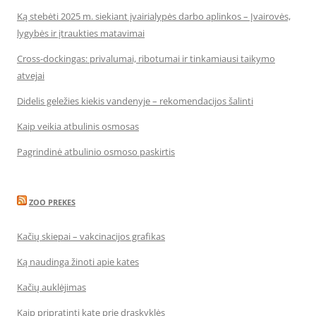
Ką stebėti 2025 m. siekiant įvairialypės darbo aplinkos – Įvairovės,
lygybės ir įtraukties matavimai
Cross-dockingas: privalumai, ribotumai ir tinkamiausi taikymo
atvejai
Didelis geležies kiekis vandenyje – rekomendacijos šalinti
Kaip veikia atbulinis osmosas
Pagrindinė atbulinio osmoso paskirtis
ZOO PREKES
Kačių skiepai – vakcinacijos grafikas
Ką naudinga žinoti apie kates
Kačių auklėjimas
Kaip pripratinti katę prie draskyklės