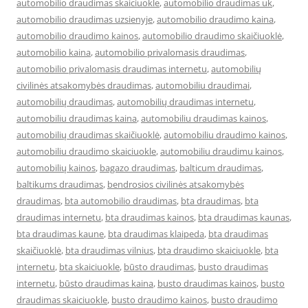
automobilio draudimas skaiciuokle
,
automobilio draudimas uk
,
automobilio draudimas uzsienyje
,
automobilio draudimo kaina
,
automobilio draudimo kainos
,
automobilio draudimo skaičiuoklė
,
automobilio kaina
,
automobilio privalomasis draudimas
,
automobilio privalomasis draudimas internetu
,
automobilių
civilinės atsakomybės draudimas
,
automobiliu draudimai
,
automobilių draudimas
,
automobilių draudimas internetu
,
automobiliu draudimas kaina
,
automobiliu draudimas kainos
,
automobilių draudimas skaičiuoklė
,
automobiliu draudimo kainos
,
automobiliu draudimo skaiciuokle
,
automobiliu draudimu kainos
,
automobilių kainos
,
bagazo draudimas
,
balticum draudimas
,
baltikums draudimas
,
bendrosios civilinės atsakomybės
draudimas
,
bta automobilio draudimas
,
bta draudimas
,
bta
draudimas internetu
,
bta draudimas kainos
,
bta draudimas kaunas
,
bta draudimas kaune
,
bta draudimas klaipeda
,
bta draudimas
skaičiuoklė
,
bta draudimas vilnius
,
bta draudimo skaiciuokle
,
bta
internetu
,
bta skaiciuokle
,
būsto draudimas
,
busto draudimas
internetu
,
būsto draudimas kaina
,
busto draudimas kainos
,
busto
draudimas skaiciuokle
,
busto draudimo kainos
,
busto draudimo