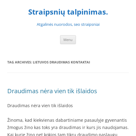
Skip
to
Straipsnių talpinimas.
content
Atgalinės nuorodos, seo straipsniai
Menu
TAG ARCHIVES:
LIETUVOS DRAUDIMAS KONTAKTAI
Draudimas nėra vien tik išlaidos
Draudimas nėra vien tik išlaidos
Žinoma, kad kiekvienas dabartiniame pasaulyje gyvenantis
žmogus žino kas toks yra draudimas ir kurs jis naudojamas.
Kai kurie žino net kokios tam tikrų draudimo paslaugų