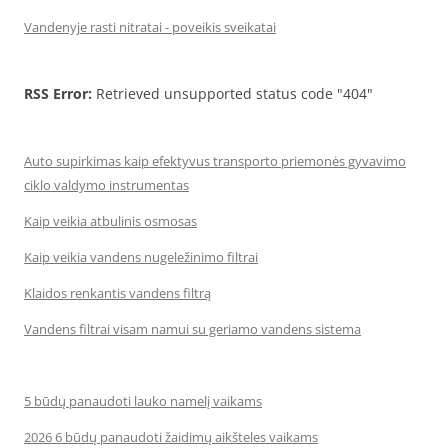
Vandenyje rasti nitratai - poveikis sveikatai
RSS Error:
Retrieved unsupported status code "404"
Auto supirkimas kaip efektyvus transporto priemonės gyvavimo
ciklo valdymo instrumentas
Kaip veikia atbulinis osmosas
Kaip veikia vandens nugeležinimo filtrai
Klaidos renkantis vandens filtrą
Vandens filtrai visam namui su geriamo vandens sistema
5 būdų panaudoti lauko namelį vaikams
2026 6 būdų panaudoti žaidimų aikšteles vaikams