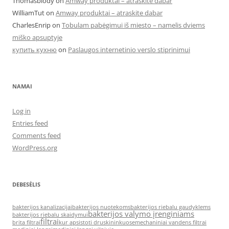
Thomasbiody
on
Amway produktai – atraskite dabar
WilliamTut
on
Amway produktai – atraskite dabar
CharlesEnrip
on
Tobulam pabėgimui iš miesto – namelis dviems
miško apsuptyje
купить кухню
on
Paslaugos internetinio verslo stiprinimui
NAMAI
Log in
Entries feed
Comments feed
WordPress.org
DEBESĖLIS
bakterijos kanalizacijai
bakterijos nuotekoms
bakterijos riebalu gaudyklems
bakterijos valymo įrenginiams
bakterijos riebalu skaidymui
filtrai
brita filtrai
kur apsistoti druskininkuose
mechaniniai vandens filtrai