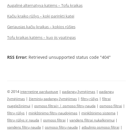
Augalinė alternatyva katėms – Tofu kraikas
Kačių kraiko rūšys – kokį parinkti katei
Geriausias kačių kraikas – kokios rūšies
Tofu kraikas katėms – kuo jis ypatingas
RSS Error:
Retrieved unsupported status code "404"
© 2014
internetine parduotuve
|
padangų žymėjimas
|
padangų
žymėjimas
|
žieminių padangų žymėjimas
|
filtrų rūšys
|
filtrai
nugeležinimui
|
osmoso filtrai> |
osmoso filtrų nauda
|
osmoso filtrai
|
filtrų rūšys
|
minkštinimo filtrų naudojimas
|
minkštinimo sistema
|
filtrų rūšys ir nauda
|
osmoso filtrai
|
vandens filtrai nukalkinimui
|
vandens filtrų nauda
|
osmoso filtrų nauda
|
atbulinio osmoso filtrai
|