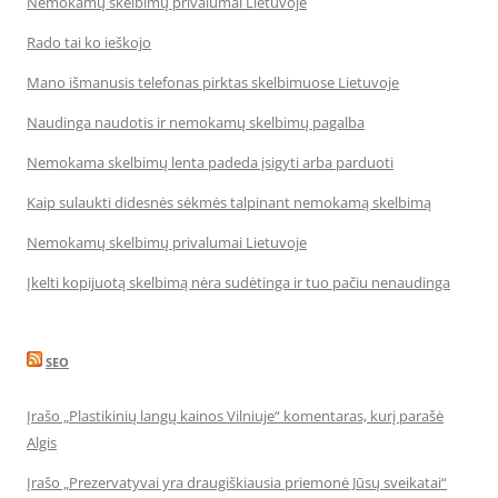
Nemokamų skelbimų privalumai Lietuvoje
Rado tai ko ieškojo
Mano išmanusis telefonas pirktas skelbimuose Lietuvoje
Naudinga naudotis ir nemokamų skelbimų pagalba
Nemokama skelbimų lenta padeda įsigyti arba parduoti
Kaip sulaukti didesnės sėkmės talpinant nemokamą skelbimą
Nemokamų skelbimų privalumai Lietuvoje
Įkelti kopijuotą skelbimą nėra sudėtinga ir tuo pačiu nenaudinga
SEO
Įrašo „Plastikinių langų kainos Vilniuje“ komentaras, kurį parašė
Algis
Įrašo „Prezervatyvai yra draugiškiausia priemonė Jūsų sveikatai“