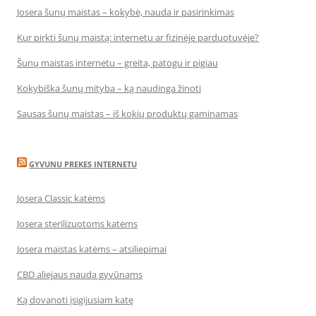
Josera šunų maistas – kokybė, nauda ir pasirinkimas
Kur pirkti šunų maistą: internetu ar fizinėje parduotuvėje?
Šunų maistas internetu – greita, patogu ir pigiau
Kokybiška šunų mityba – ką naudinga žinoti
Sausas šunų maistas – iš kokių produktų gaminamas
GYVUNU PREKES INTERNETU
Josera Classic katėms
Josera sterilizuotoms katėms
Josera maistas katėms – atsiliepimai
CBD aliejaus nauda gyvūnams
Ką dovanoti įsigijusiam katę