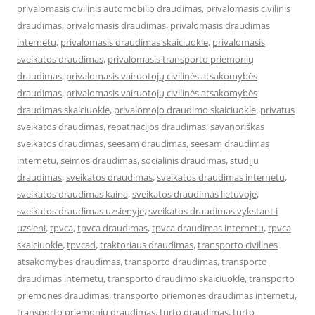
privalomasis civilinis automobilio draudimas
,
privalomasis civilinis
draudimas
,
privalomasis draudimas
,
privalomasis draudimas
internetu
,
privalomasis draudimas skaiciuokle
,
privalomasis
sveikatos draudimas
,
privalomasis transporto priemonių
draudimas
,
privalomasis vairuotojų civilinės atsakomybės
draudimas
,
privalomasis vairuotojų civilinės atsakomybės
draudimas skaiciuokle
,
privalomojo draudimo skaiciuokle
,
privatus
sveikatos draudimas
,
repatriacijos draudimas
,
savanoriškas
sveikatos draudimas
,
seesam draudimas
,
seesam draudimas
internetu
,
seimos draudimas
,
socialinis draudimas
,
studiju
draudimas
,
sveikatos draudimas
,
sveikatos draudimas internetu
,
sveikatos draudimas kaina
,
sveikatos draudimas lietuvoje
,
sveikatos draudimas uzsienyje
,
sveikatos draudimas vykstant i
uzsieni
,
tpvca
,
tpvca draudimas
,
tpvca draudimas internetu
,
tpvca
skaiciuokle
,
tpvcad
,
traktoriaus draudimas
,
transporto civilines
atsakomybes draudimas
,
transporto draudimas
,
transporto
draudimas internetu
,
transporto draudimo skaiciuokle
,
transporto
priemones draudimas
,
transporto priemones draudimas internetu
,
transporto priemonių draudimas
,
turto draudimas
,
turto