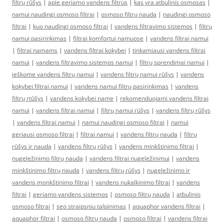
filtrų rūšys
|
apie geriamo vandens filtrus
|
kas yra atbulinis osmosas
|
namui naudingi osmoso filtrai
|
osmoso filtrų nauda
|
naudingi osmoso
filtrai
|
kuo naudingi osmoso filtrai
|
vandens filtravimo sistemos
|
filtrų
namui pasirinkimas
|
filtrai komfortui namuose
|
vandens filtrai namui
|
filtrai namams
|
vandens filtrai kokybei
|
tinkamiausi vandens filtrai
namui
|
vandens filtravimo sistemos namui
|
filtrų sprendimai namui
|
ieškome vandens filtrų namui
|
vandens filtrų namui rūšys
|
vandens
kokybei filtrai namui
|
vandens namui filtrų pasirinkimas
|
vandens
filtrų rtūšys
|
vandens kokybei name
|
rekomenduojami vandens filtrai
namui
|
vandens filtrai namui
|
filtrų namui rūšys
|
vandens filtrų rūšys
|
vandens filtrai namui
|
namui naudingi osmoso filtrai
|
namui
geriausi osmoso filtrai
|
filtrai namui
|
vandens filtrų nauda
|
filtrų
rūšys ir nauda
|
vandens filtrų rūšys
|
vandens minkštinimo filtrai
|
nugeležinimo filtrų nauda
|
vandens filtrai nugeležinimui
|
vandens
minkštinimo filtrų nauda
|
vandens filtrų rūšys
|
nugeležinimo ir
vandens monkštinimo filtrai
|
vandens nukalkinimo filtrai
|
vandens
filtrai
|
geriamo vandens sistemos
|
osmoso filtrų nauda
|
atbulinio
osmoso filtrai
|
seo straipsniu talpinimas
|
aquaphor vandens filtrai
|
aquaphor filtrai
|
osmoso filtrų nauda
|
osmoso filtrai
|
vandens filtrai