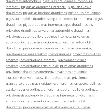
draudimas automobiliui
,
pigiausias draudimas automobiliui
internetu
,
pigiausias draudimas internetu
,
pigiausias kasko
draudimas
,
pigiausias masinos draudimas
,
pigus auto draudimas
,
pigus automobilio draudimas
,
pigus automobiliu draudimas
,
pigus
draudimas
,
pigus draudimas internetu
,
pigus draudimas uk
,
priekabos draudimas
,
privalomas automobilio draudimas
,
privalomas automobilio draudimas internetu
,
privalomas
automobilio draudimas skaiciuokle
,
privalomas automobiliu
draudimas
,
privalomas automobiliu draudimas skaiciuokle
,
privalomas civilinės atsakomybės draudimas
,
privalomas civilines
atsakomybes draudimas internetu
,
privalomas civilinės
atsakomybės draudimas skaiciuokle
,
privalomas draudimas
,
privalomas draudimas internetu
,
privalomas draudimas
skaiciuokle
,
privalomas sveikatos draudimas
,
privalomas
transporto draudimas skaiciuokle
,
privalomas vairuotoju civilines
atsakomybes draudimas
,
privalomasis automobilio draudimas
,
privalomasis automobilio draudimas internetu
,
privalomasis
automobilio draudimas kaina
,
privalomasis automobiliu
draudimas
,
privalomasis civilinės atsakomybės draudimas
,