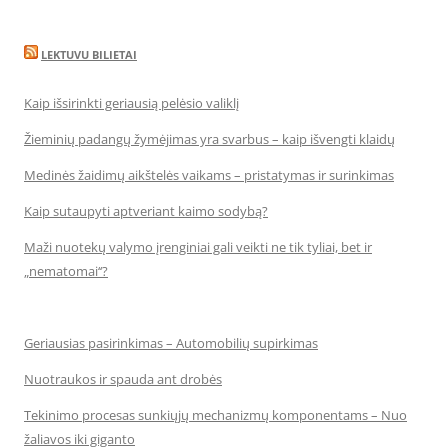
LEKTUVU BILIETAI
Kaip išsirinkti geriausią pelėsio valiklį
Žieminių padangų žymėjimas yra svarbus – kaip išvengti klaidų
Medinės žaidimų aikštelės vaikams – pristatymas ir surinkimas
Kaip sutaupyti aptveriant kaimo sodybą?
Maži nuotekų valymo įrenginiai gali veikti ne tik tyliai, bet ir
„nematomai‘‘?
Geriausias pasirinkimas – Automobilių supirkimas
Nuotraukos ir spauda ant drobės
Tekinimo procesas sunkiųjų mechanizmų komponentams – Nuo
žaliavos iki giganto