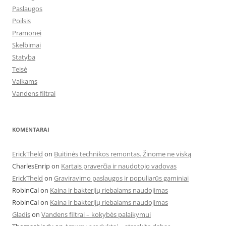
Paslaugos
Poilsis
Pramonei
Skelbimai
Statyba
Teisė
Vaikams
Vandens filtrai
KOMENTARAI
ErickTheld
on
Buitinės technikos remontas. Žinome ne viską
CharlesEnrip
on
Kartais praverčia ir naudotojo vadovas
ErickTheld
on
Graviravimo paslaugos ir populiarūs gaminiai
RobinCal
on
Kaina ir bakterijų riebalams naudojimas
RobinCal
on
Kaina ir bakterijų riebalams naudojimas
Gladis
on
Vandens filtrai – kokybės palaikymui