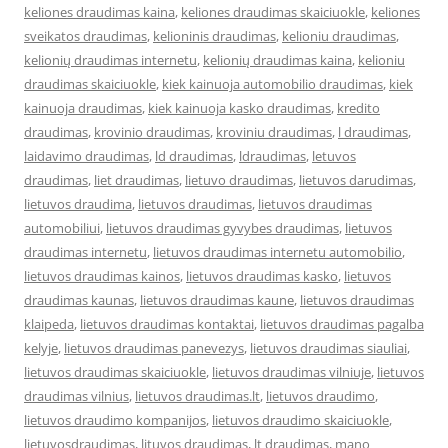
keliones draudimas kaina
,
keliones draudimas skaiciuokle
,
keliones
sveikatos draudimas
,
kelioninis draudimas
,
kelioniu draudimas
,
kelionių draudimas internetu
,
kelionių draudimas kaina
,
kelioniu
draudimas skaiciuokle
,
kiek kainuoja automobilio draudimas
,
kiek
kainuoja draudimas
,
kiek kainuoja kasko draudimas
,
kredito
draudimas
,
krovinio draudimas
,
kroviniu draudimas
,
l draudimas
,
laidavimo draudimas
,
ld draudimas
,
ldraudimas
,
letuvos
draudimas
,
liet draudimas
,
lietuvo draudimas
,
lietuvos darudimas
,
lietuvos draudima
,
lietuvos draudimas
,
lietuvos draudimas
automobiliui
,
lietuvos draudimas gyvybes draudimas
,
lietuvos
draudimas internetu
,
lietuvos draudimas internetu automobilio
,
lietuvos draudimas kainos
,
lietuvos draudimas kasko
,
lietuvos
draudimas kaunas
,
lietuvos draudimas kaune
,
lietuvos draudimas
klaipeda
,
lietuvos draudimas kontaktai
,
lietuvos draudimas pagalba
kelyje
,
lietuvos draudimas panevezys
,
lietuvos draudimas siauliai
,
lietuvos draudimas skaiciuokle
,
lietuvos draudimas vilniuje
,
lietuvos
draudimas vilnius
,
lietuvos draudimas.lt
,
lietuvos draudimo
,
lietuvos draudimo kompanijos
,
lietuvos draudimo skaiciuokle
,
lietuvosdraudimas
,
lituvos draudimas
,
lt draudimas
,
mano