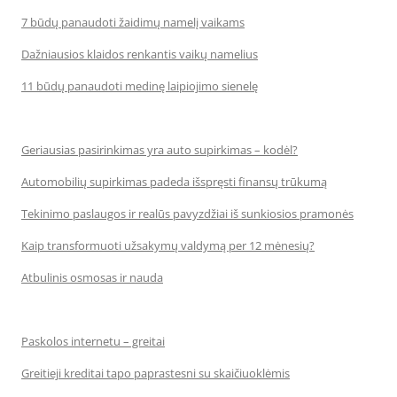
7 būdų panaudoti žaidimų namelį vaikams
Dažniausios klaidos renkantis vaikų namelius
11 būdų panaudoti medinę laipiojimo sienelę
Geriausias pasirinkimas yra auto supirkimas – kodėl?
Automobilių supirkimas padeda išspręsti finansų trūkumą
Tekinimo paslaugos ir realūs pavyzdžiai iš sunkiosios pramonės
Kaip transformuoti užsakymų valdymą per 12 mėnesių?
Atbulinis osmosas ir nauda
Paskolos internetu – greitai
Greitieji kreditai tapo paprastesni su skaičiuoklėmis