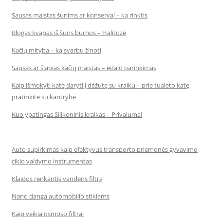
Sausas maistas šunims ar konservai – ką rinktis
Blogas kvapas iš šuns burnos – Halitozė
Kačių mityba – ką svarbu žinoti
Sausas ar šlapias kačių maistas – ėdalo parinkimas
Kaip išmokyti katę daryti į dėžutę su kraiku – prie tualeto katę
pratinkite su kantrybe
Kuo ypatingas Silikoninis kraikas – Privalumai
Auto supirkimas kaip efektyvus transporto priemonės gyvavimo
ciklo valdymo instrumentas
Klaidos renkantis vandens filtrą
Nano danga automobilio stiklams
Kaip veikia osmoso filtrai