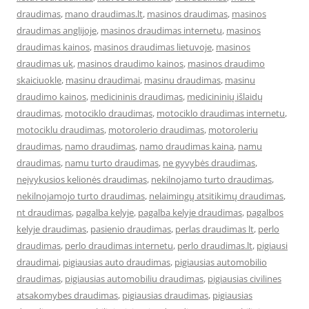
draudimas
,
mano draudimas.lt
,
masinos draudimas
,
masinos
draudimas anglijoje
,
masinos draudimas internetu
,
masinos
draudimas kainos
,
masinos draudimas lietuvoje
,
masinos
draudimas uk
,
masinos draudimo kainos
,
masinos draudimo
skaiciuokle
,
masinu draudimai
,
masinu draudimas
,
masinu
draudimo kainos
,
medicininis draudimas
,
medicininių išlaidų
draudimas
,
motociklo draudimas
,
motociklo draudimas internetu
,
motociklu draudimas
,
motorolerio draudimas
,
motoroleriu
draudimas
,
namo draudimas
,
namo draudimas kaina
,
namu
draudimas
,
namu turto draudimas
,
ne gyvybės draudimas
,
neįvykusios kelionės draudimas
,
nekilnojamo turto draudimas
,
nekilnojamojo turto draudimas
,
nelaimingų atsitikimų draudimas
,
nt draudimas
,
pagalba kelyje
,
pagalba kelyje draudimas
,
pagalbos
kelyje draudimas
,
pasienio draudimas
,
perlas draudimas lt
,
perlo
draudimas
,
perlo draudimas internetu
,
perlo draudimas.lt
,
pigiausi
draudimai
,
pigiausias auto draudimas
,
pigiausias automobilio
draudimas
,
pigiausias automobiliu draudimas
,
pigiausias civilines
atsakomybes draudimas
,
pigiausias draudimas
,
pigiausias