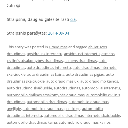
žalų 😉
Straipsnių daugiau galėsite rasti
čia
.
Straipsnis parašytas:
2014-09-04
This entry was posted in
Draudimas
and tagged
ab lietuvos
draudimas
,
apsidrausk internetu
,
apsidrausti internetu
,
asmens
civilinės atsakomybės draudimas
,
asmens draudimas
,
auto
draudimas
,
auto draudimas internetu
,
auto draudimas internetu
skaiciuokle
,
auto draudimas kaina
,
auto draudimas pigiau
,
auto
draudimas skaiciuokle
,
auto draudimas uk
,
auto draudimo kainos
,
auto draudimo skaičiuoklė
,
autodraudimas
,
automobiliai internetu
,
automobilio civilinės atsakomybės draudimas
,
automobilio civilinis
draudimas
,
automobilio draudimas
,
automobilio draudimas
anglijoje
,
automobilio draudimas gjensidige
,
automobilio
draudimas internetu
,
automobilio draudimas internetu skaiciuokle
,
automobilio draudimas kaina
,
automobilio draudimas kainos
,