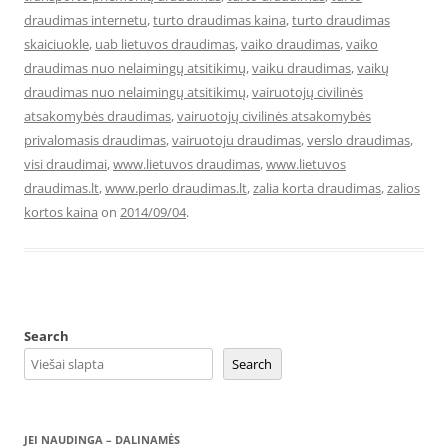
draudimas internetu
,
turto draudimas kaina
,
turto draudimas
skaiciuokle
,
uab lietuvos draudimas
,
vaiko draudimas
,
vaiko
draudimas nuo nelaimingų atsitikimų
,
vaiku draudimas
,
vaikų
draudimas nuo nelaimingų atsitikimų
,
vairuotojų civilinės
atsakomybės draudimas
,
vairuotojų civilinės atsakomybės
privalomasis draudimas
,
vairuotoju draudimas
,
verslo draudimas
,
visi draudimai
,
www.lietuvos draudimas
,
www.lietuvos
draudimas.lt
,
www.perlo draudimas.lt
,
zalia korta draudimas
,
zalios
kortos kaina
on
2014/09/04
.
Search
Search
JEI NAUDINGA – DALINAMĖS