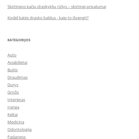
Skirtingos kačių draskyklių rūšys – skirtingi privalumai
Kodėl katės drasko baldus - kaip to išvengti?
KATEGORIJOS
Auto
Aviabilietai
Buitis
Draudimas
Durys
Grožis
Interjeras
Įranga
Keltai
Medicina
Odontologija
Padangos