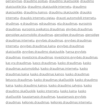
perrasymas
,
draudimo polisas
,
draudimo skaičiuoklė
,
draudimo
skaiciuokle bta
,
draudimo skaiciuokle internetu
,
draudimo
skaiciuokles
,
draudimu kainos
,
draudimu skaiciuokle
,
drauskis
internetu
,
drauskis internetu pigiau
,
drausti automobili internetu
,
drudimas
,
e draudimas
,
edraudimas
,
eta draudimas
,
europinis
draudimas
,
europinis sveikatos draudimas
,
givybes draudimas
,
gjensidige automobilio draudimas
,
gjensidige draudimas
,
gjensidige
draudimas internetu
,
gyvybės draudimas
,
gyvybes draudimas
internetu
,
gyvybes draudimas kaina
,
gyvybes draudimas
skaiciuokle
,
gyvybes draudimo skaiciuokle
,
hansa gyvybės
draudimas
,
investicinis draudimas
,
investicinis gyvybės draudimas
,
kas yra draudimas
,
kasco draudimas
,
kasko draudimas
,
kasko
draudimas automobiliui
,
kasko draudimas internetu
,
kasko
draudimas kaina
,
kasko draudimas kainos
,
kasko draudimas
lietuvos draudimas
,
kasko draudimas skaičiuoklė
,
kasko draudimo
kaina
,
kasko draudimo kainos
,
kasko draudimo salygos
,
kasko
draudimo skaičiuoklė
,
kasko internetu
,
kasko kaina
,
kasko
skaičiuoklė
,
kaupiamasis draudimas
,
kaupiamasis gyvybės
draudimas
,
kelionės draudimas
,
kelionės draudimas internetu
,