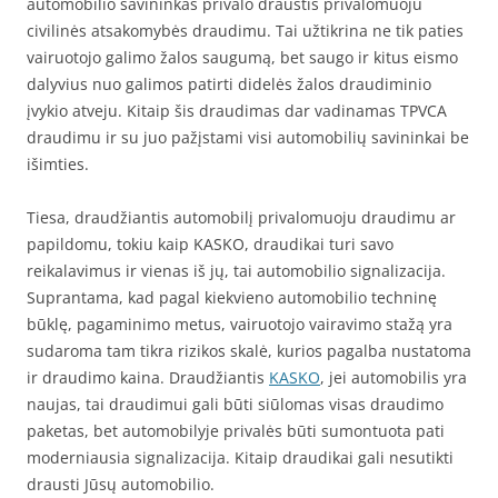
automobilio savininkas privalo draustis privalomuoju
civilinės atsakomybės draudimu. Tai užtikrina ne tik paties
vairuotojo galimo žalos saugumą, bet saugo ir kitus eismo
dalyvius nuo galimos patirti didelės žalos draudiminio
įvykio atveju. Kitaip šis draudimas dar vadinamas TPVCA
draudimu ir su juo pažįstami visi automobilių savininkai be
išimties.
Tiesa, draudžiantis automobilį privalomuoju draudimu ar
papildomu, tokiu kaip KASKO, draudikai turi savo
reikalavimus ir vienas iš jų, tai automobilio signalizacija.
Suprantama, kad pagal kiekvieno automobilio techninę
būklę, pagaminimo metus, vairuotojo vairavimo stažą yra
sudaroma tam tikra rizikos skalė, kurios pagalba nustatoma
ir draudimo kaina. Draudžiantis
KASKO
, jei automobilis yra
naujas, tai draudimui gali būti siūlomas visas draudimo
paketas, bet automobilyje privalės būti sumontuota pati
moderniausia signalizacija. Kitaip draudikai gali nesutikti
drausti Jūsų automobilio.