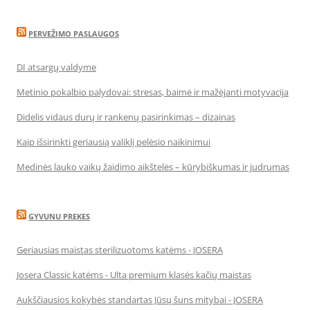
PERVEŽIMO PASLAUGOS
DI atsargų valdyme
Metinio pokalbio palydovai: stresas, baimė ir mažėjanti motyvacija
Didelis vidaus durų ir rankenų pasirinkimas – dizainas
Kaip išsirinkti geriausią valiklį pelėsio naikinimui
Medinės lauko vaikų žaidimo aikštelės – kūrybiškumas ir judrumas
GYVUNU PREKES
Geriausias maistas sterilizuotoms katėms - JOSERA
Josera Classic katėms - Ulta premium klasės kačių maistas
Aukščiausios kokybės standartas Jūsų šuns mitybai - JOSERA