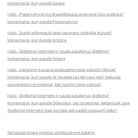
komentaras, kurį parašė Sargiai
Įrašo „Prezervatyvai yra draugiškiausia priemonė Jūsų sveikatai“
komentaras, kurį parašė Prezervatyvai
Įrašo „Svarbi informacija apie vairavimo mokyklą Auruda“
komentaras, kurį parašė Kristina
Įrašo „Skelbimai internete ir nauda patalpinus skelbimą“
komentaras, kurį parašė Robert
Įrašo „Vairavimo kursai praradusiems teisę vairuoti Vilniuje“
komentaras, kurį parašė Ar ne gėda tau del savo seo? Keliuose
pavojingesni ne mokiniai, bet turintys teisę vairuoti
Įrašo „Skelbimai internete ir nauda patalpinus skelbimą“
komentaras, kurį parašė Diskusijos, seo straipsniai, reklamuok save
Skelbimai internete: kaip portalai gali padėti sutaupyti laiko?
Geriausias Josera maistas sterilizuotoms katėms