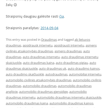
žalų 😉
Straipsnių daugiau galėsite rasti
čia
.
Straipsnis parašytas:
2014-09-04
This entry was posted in
Draudimas
and tagged
ab lietuvos
draudimas
,
apsidrausk internetu
,
apsidrausti internetu
,
asmens
civilinės atsakomybės draudimas
,
asmens draudimas
,
auto
draudimas
,
auto draudimas internetu
,
auto draudimas internetu
skaiciuokle
,
auto draudimas kaina
,
auto draudimas pigiau
,
auto
draudimas skaiciuokle
,
auto draudimas uk
,
auto draudimo kainos
,
auto draudimo skaičiuoklė
,
autodraudimas
,
automobiliai internetu
,
automobilio civilinės atsakomybės draudimas
,
automobilio civilinis
draudimas
,
automobilio draudimas
,
automobilio draudimas
anglijoje
,
automobilio draudimas gjensidige
,
automobilio
draudimas internetu
,
automobilio draudimas internetu skaiciuokle
,
automobilio draudimas kaina
,
automobilio draudimas kainos
,