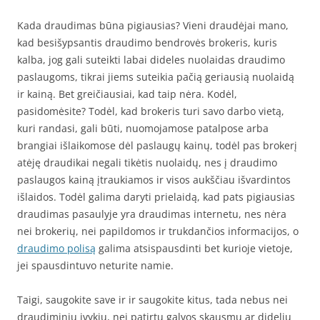
Kada draudimas būna pigiausias? Vieni draudėjai mano,
kad besišypsantis draudimo bendrovės brokeris, kuris
kalba, jog gali suteikti labai dideles nuolaidas draudimo
paslaugoms, tikrai jiems suteikia pačią geriausią nuolaidą
ir kainą. Bet greičiausiai, kad taip nėra. Kodėl,
pasidomėsite? Todėl, kad brokeris turi savo darbo vietą,
kuri randasi, gali būti, nuomojamose patalpose arba
brangiai išlaikomose dėl paslaugų kainų, todėl pas brokerį
atėję draudikai negali tikėtis nuolaidų, nes į draudimo
paslaugos kainą įtraukiamos ir visos aukščiau išvardintos
išlaidos. Todėl galima daryti prielaidą, kad pats pigiausias
draudimas pasaulyje yra draudimas internetu, nes nėra
nei brokerių, nei papildomos ir trukdančios informacijos, o
draudimo polisą
galima atsispausdinti bet kurioje vietoje,
jei spausdintuvo neturite namie.
Taigi, saugokite save ir ir saugokite kitus, tada nebus nei
draudiminių įvykių, nei patirtų galvos skausmų ar didelių