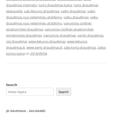
draudimas internetu
,
turto draudimas kaina
,
turto draudimas
skaiciuokle
,
uab lietuvos draudimas
,
vaiko draudimas
,
vaiko
draudimas nuo nelaimingų atsitikimų
,
vaiku draudimas
,
vaikų
draudimas nuo nelaimingų atsitikimų
,
vairuotojų civilinės
atsakomybės draudimas
,
vairuotojų civilinės atsakomybės
privalomasis draudimas
,
vairuotoju draudimas
,
verslo draudimas
,
visi draudimai
,
www.lietuvos draudimas
,
www.lietuvos
draudimas.lt
,
www.perlo draudimas.lt
,
zalia korta draudimas
,
zalios
kortos kaina
on
2014/09/04
.
Search
Search
JEI NAUDINGA – DALINAMĖS