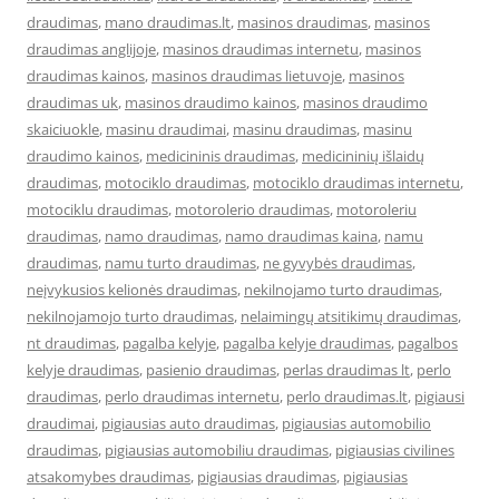
draudimas
,
mano draudimas.lt
,
masinos draudimas
,
masinos
draudimas anglijoje
,
masinos draudimas internetu
,
masinos
draudimas kainos
,
masinos draudimas lietuvoje
,
masinos
draudimas uk
,
masinos draudimo kainos
,
masinos draudimo
skaiciuokle
,
masinu draudimai
,
masinu draudimas
,
masinu
draudimo kainos
,
medicininis draudimas
,
medicininių išlaidų
draudimas
,
motociklo draudimas
,
motociklo draudimas internetu
,
motociklu draudimas
,
motorolerio draudimas
,
motoroleriu
draudimas
,
namo draudimas
,
namo draudimas kaina
,
namu
draudimas
,
namu turto draudimas
,
ne gyvybės draudimas
,
neįvykusios kelionės draudimas
,
nekilnojamo turto draudimas
,
nekilnojamojo turto draudimas
,
nelaimingų atsitikimų draudimas
,
nt draudimas
,
pagalba kelyje
,
pagalba kelyje draudimas
,
pagalbos
kelyje draudimas
,
pasienio draudimas
,
perlas draudimas lt
,
perlo
draudimas
,
perlo draudimas internetu
,
perlo draudimas.lt
,
pigiausi
draudimai
,
pigiausias auto draudimas
,
pigiausias automobilio
draudimas
,
pigiausias automobiliu draudimas
,
pigiausias civilines
atsakomybes draudimas
,
pigiausias draudimas
,
pigiausias