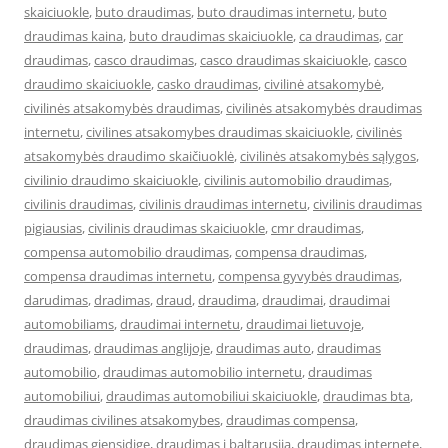
skaiciuokle
,
buto draudimas
,
buto draudimas internetu
,
buto
draudimas kaina
,
buto draudimas skaiciuokle
,
ca draudimas
,
car
draudimas
,
casco draudimas
,
casco draudimas skaiciuokle
,
casco
draudimo skaiciuokle
,
casko draudimas
,
civilinė atsakomybė
,
civilinės atsakomybės draudimas
,
civilinės atsakomybės draudimas
internetu
,
civilines atsakomybes draudimas skaiciuokle
,
civilinės
atsakomybės draudimo skaičiuoklė
,
civilinės atsakomybės sąlygos
,
civilinio draudimo skaiciuokle
,
civilinis automobilio draudimas
,
civilinis draudimas
,
civilinis draudimas internetu
,
civilinis draudimas
pigiausias
,
civilinis draudimas skaiciuokle
,
cmr draudimas
,
compensa automobilio draudimas
,
compensa draudimas
,
compensa draudimas internetu
,
compensa gyvybės draudimas
,
darudimas
,
dradimas
,
draud
,
draudima
,
draudimai
,
draudimai
automobiliams
,
draudimai internetu
,
draudimai lietuvoje
,
draudimas
,
draudimas anglijoje
,
draudimas auto
,
draudimas
automobilio
,
draudimas automobilio internetu
,
draudimas
automobiliui
,
draudimas automobiliui skaiciuokle
,
draudimas bta
,
draudimas civilines atsakomybes
,
draudimas compensa
,
draudimas gjensidige
,
draudimas i baltarusija
,
draudimas internete
,