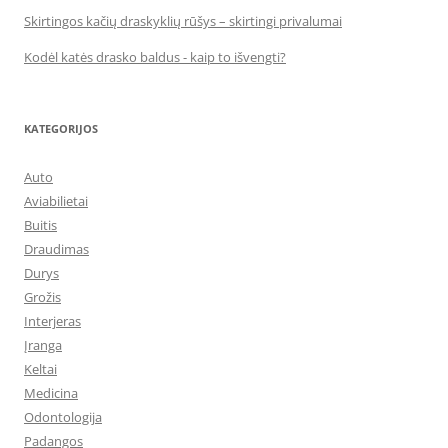
Skirtingos kačių draskyklių rūšys – skirtingi privalumai
Kodėl katės drasko baldus - kaip to išvengti?
KATEGORIJOS
Auto
Aviabilietai
Buitis
Draudimas
Durys
Grožis
Interjeras
Įranga
Keltai
Medicina
Odontologija
Padangos