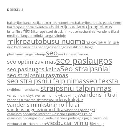
DEBESĖLIS
bakterijos kanalizacijai
bakterijos nuotekoms
bakterijos riebalu gaudyklems
bakterijos valymo įrenginiams
bakterijos riebalu skaidymui
filtrai
brita filtrai
kur apsistoti druskininkuose
mechaniniai vandens filtrai
mediniai langai
mediniai langai vilniuje
mikroautobusu nuoma
nakvyne Vilniuje
nuo kada vasarines padangos
padangos
plastikiniai langai
seo
plastikiniai langai vilniuje
seo kaina
seo kainos
seo paslaugos
seo optimizavimas
Seo straipsniai
seo paslaugos kaina
seo straipsniu rasymas
seo straipsniu talpinimas
seo tekstai
straipsniu talpinimas
skelbimai nemokamai
vandens filtrai
vairavimo mokykla
vairavimo mokyklos vilniuje
vandens kokybe
vandens filtravimo sistemos
vandens minkstinimo filtrai
vandens nugeležinimo filtrai
vasarines padangos
vasarines padangos internetu
vasarines padangos kaina
vasarines padangos nuo kada
vasarines padangos pigiau
viesbuciai
viesbuciai vilniuje
viesbuciai druskininkuose
vilniuje