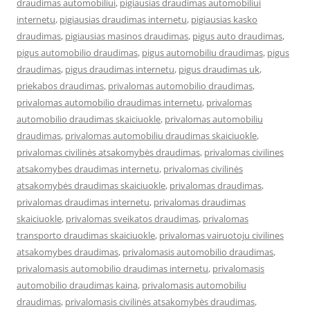
draudimas automobiliui
,
pigiausias draudimas automobiliui
internetu
,
pigiausias draudimas internetu
,
pigiausias kasko
draudimas
,
pigiausias masinos draudimas
,
pigus auto draudimas
,
pigus automobilio draudimas
,
pigus automobiliu draudimas
,
pigus
draudimas
,
pigus draudimas internetu
,
pigus draudimas uk
,
priekabos draudimas
,
privalomas automobilio draudimas
,
privalomas automobilio draudimas internetu
,
privalomas
automobilio draudimas skaiciuokle
,
privalomas automobiliu
draudimas
,
privalomas automobiliu draudimas skaiciuokle
,
privalomas civilinės atsakomybės draudimas
,
privalomas civilines
atsakomybes draudimas internetu
,
privalomas civilinės
atsakomybės draudimas skaiciuokle
,
privalomas draudimas
,
privalomas draudimas internetu
,
privalomas draudimas
skaiciuokle
,
privalomas sveikatos draudimas
,
privalomas
transporto draudimas skaiciuokle
,
privalomas vairuotoju civilines
atsakomybes draudimas
,
privalomasis automobilio draudimas
,
privalomasis automobilio draudimas internetu
,
privalomasis
automobilio draudimas kaina
,
privalomasis automobiliu
draudimas
,
privalomasis civilinės atsakomybės draudimas
,