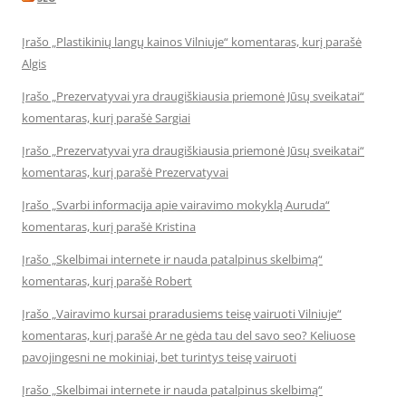
Įrašo „Plastikinių langų kainos Vilniuje“ komentaras, kurį parašė
Algis
Įrašo „Prezervatyvai yra draugiškiausia priemonė Jūsų sveikatai“
komentaras, kurį parašė Sargiai
Įrašo „Prezervatyvai yra draugiškiausia priemonė Jūsų sveikatai“
komentaras, kurį parašė Prezervatyvai
Įrašo „Svarbi informacija apie vairavimo mokyklą Auruda“
komentaras, kurį parašė Kristina
Įrašo „Skelbimai internete ir nauda patalpinus skelbimą“
komentaras, kurį parašė Robert
Įrašo „Vairavimo kursai praradusiems teisę vairuoti Vilniuje“
komentaras, kurį parašė Ar ne gėda tau del savo seo? Keliuose
pavojingesni ne mokiniai, bet turintys teisę vairuoti
Įrašo „Skelbimai internete ir nauda patalpinus skelbimą“