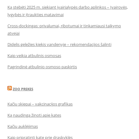
Ką stebėti 2025 m. siekiant įvairialypės darbo aplinkos – Įvairovės,
lygybės ir įtraukties matavimai
Cross-dockingas: privalumai, ribotumai ir tinkamiausi taikymo
atvejai
Didelis geležies kiekis vandenyje – rekomendacijos šalinti
Kaip veikia atbulinis osmosas
Pagrindinė atbulinio osmoso paskirtis
ZOO PREKES
Kačių skiepai – vakcinacijos grafikas
Ką naudinga žinoti apie kates
Kačių auklėjimas
Kaip pripratinti katę prie draskyklės