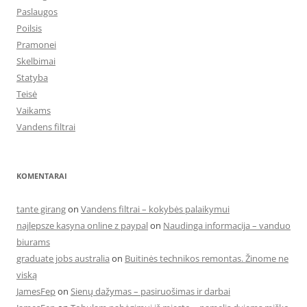
Paslaugos
Poilsis
Pramonei
Skelbimai
Statyba
Teisė
Vaikams
Vandens filtrai
KOMENTARAI
tante girang
on
Vandens filtrai – kokybės palaikymui
najlepsze kasyna online z paypal
on
Naudinga informacija – vanduo
biurams
graduate jobs australia
on
Buitinės technikos remontas. Žinome ne
viską
JamesFep
on
Sienų dažymas – pasiruošimas ir darbai