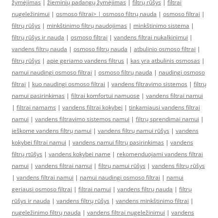
žymėjimas
|
žieminių padangų žymėjimas
|
filtrų rūšys
|
filtrai
nugeležinimui
|
osmoso filtrai> |
osmoso filtrų nauda
|
osmoso filtrai
|
filtrų rūšys
|
minkštinimo filtrų naudojimas
|
minkštinimo sistema
|
filtrų rūšys ir nauda
|
osmoso filtrai
|
vandens filtrai nukalkinimui
|
vandens filtrų nauda
|
osmoso filtrų nauda
|
atbulinio osmoso filtrai
|
filtrų rūšys
|
apie geriamo vandens filtrus
|
kas yra atbulinis osmosas
|
namui naudingi osmoso filtrai
|
osmoso filtrų nauda
|
naudingi osmoso
filtrai
|
kuo naudingi osmoso filtrai
|
vandens filtravimo sistemos
|
filtrų
namui pasirinkimas
|
filtrai komfortui namuose
|
vandens filtrai namui
|
filtrai namams
|
vandens filtrai kokybei
|
tinkamiausi vandens filtrai
namui
|
vandens filtravimo sistemos namui
|
filtrų sprendimai namui
|
ieškome vandens filtrų namui
|
vandens filtrų namui rūšys
|
vandens
kokybei filtrai namui
|
vandens namui filtrų pasirinkimas
|
vandens
filtrų rtūšys
|
vandens kokybei name
|
rekomenduojami vandens filtrai
namui
|
vandens filtrai namui
|
filtrų namui rūšys
|
vandens filtrų rūšys
|
vandens filtrai namui
|
namui naudingi osmoso filtrai
|
namui
geriausi osmoso filtrai
|
filtrai namui
|
vandens filtrų nauda
|
filtrų
rūšys ir nauda
|
vandens filtrų rūšys
|
vandens minkštinimo filtrai
|
nugeležinimo filtrų nauda
|
vandens filtrai nugeležinimui
|
vandens