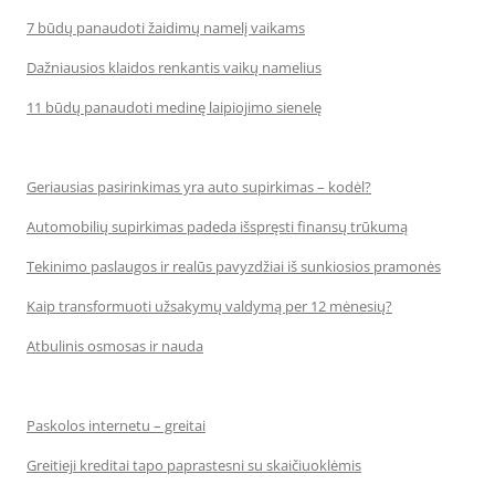
7 būdų panaudoti žaidimų namelį vaikams
Dažniausios klaidos renkantis vaikų namelius
11 būdų panaudoti medinę laipiojimo sienelę
Geriausias pasirinkimas yra auto supirkimas – kodėl?
Automobilių supirkimas padeda išspręsti finansų trūkumą
Tekinimo paslaugos ir realūs pavyzdžiai iš sunkiosios pramonės
Kaip transformuoti užsakymų valdymą per 12 mėnesių?
Atbulinis osmosas ir nauda
Paskolos internetu – greitai
Greitieji kreditai tapo paprastesni su skaičiuoklėmis