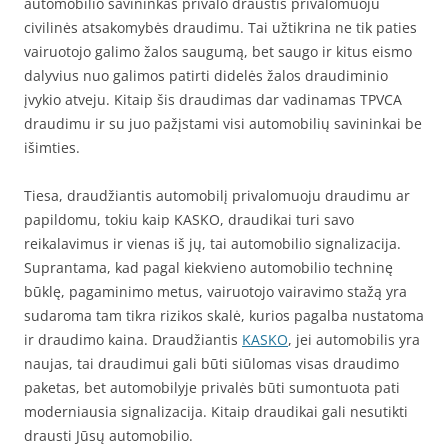
automobilio savininkas privalo draustis privalomuoju
civilinės atsakomybės draudimu. Tai užtikrina ne tik paties
vairuotojo galimo žalos saugumą, bet saugo ir kitus eismo
dalyvius nuo galimos patirti didelės žalos draudiminio
įvykio atveju. Kitaip šis draudimas dar vadinamas TPVCA
draudimu ir su juo pažįstami visi automobilių savininkai be
išimties.
Tiesa, draudžiantis automobilį privalomuoju draudimu ar
papildomu, tokiu kaip KASKO, draudikai turi savo
reikalavimus ir vienas iš jų, tai automobilio signalizacija.
Suprantama, kad pagal kiekvieno automobilio techninę
būklę, pagaminimo metus, vairuotojo vairavimo stažą yra
sudaroma tam tikra rizikos skalė, kurios pagalba nustatoma
ir draudimo kaina. Draudžiantis
KASKO
, jei automobilis yra
naujas, tai draudimui gali būti siūlomas visas draudimo
paketas, bet automobilyje privalės būti sumontuota pati
moderniausia signalizacija. Kitaip draudikai gali nesutikti
drausti Jūsų automobilio.