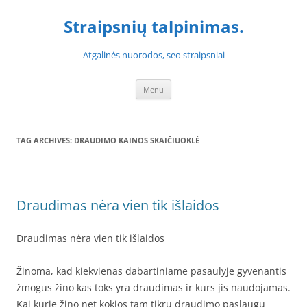
Skip
to
Straipsnių talpinimas.
content
Atgalinės nuorodos, seo straipsniai
Menu
TAG ARCHIVES:
DRAUDIMO KAINOS SKAIČIUOKLĖ
Draudimas nėra vien tik išlaidos
Draudimas nėra vien tik išlaidos
Žinoma, kad kiekvienas dabartiniame pasaulyje gyvenantis
žmogus žino kas toks yra draudimas ir kurs jis naudojamas.
Kai kurie žino net kokios tam tikrų draudimo paslaugų