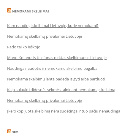
NEMOKAMI SKELBIMAI
Kam naudingi skelbimai Lietuvoje, kurie nemokami?
Nemokamų skelbimų privalumai Lietuvoje
Rado tai ko ieškojo
Mano išmanusis telefonas pirktas skelbimuose Lietuvoje
Naudinga naudotis ir nemokamų skelbimų pagalba
Nemokama skelbimų lenta padeda įsigyti arba parduoti
Kaip sulaukti didesnės sėkmės talpinant nemokamą skelbimą
Nemokamų skelbimų privalumai Lietuvoje
Įkelti kopijuotą skelbimą nėra sudėtinga ir tuo pačiu nenaudinga
SEO