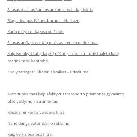
Sausas maistas šunims ar konservai – ką rinktis
Blogas kvapas iš šuns burnos – Halitozė
Kačių mityba – ką svarbu žinoti
Sausas ar šlapias kačių maistas – ėdalo parinkimas
Kaip išmokyti katę daryti į dėžutę su kraiku – prie tualeto katę
pratinkite su kantrybe
Kuo ypatingas Silikoninis kraikas – Privalumai
Auto supirkimas kaip efektyvus transporto priemonės gyvavimo
ciklo valdymo instrumentas
Klaidos renkantis vandens filtrą
Nano danga automobilio stiklams
Kaip veikia osmoso filtrai