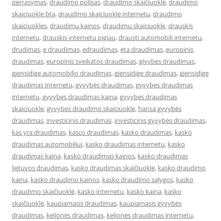
perrasymas
,
draudimo polisas
,
draudimo skaičiuoklė
,
draudimo
skaiciuokle bta
,
draudimo skaiciuokle internetu
,
draudimo
skaiciuokles
,
draudimu kainos
,
draudimu skaiciuokle
,
drauskis
internetu
,
drauskis internetu pigiau
,
drausti automobili internetu
,
drudimas
,
e draudimas
,
edraudimas
,
eta draudimas
,
europinis
draudimas
,
europinis sveikatos draudimas
,
givybes draudimas
,
gjensidige automobilio draudimas
,
gjensidige draudimas
,
gjensidige
draudimas internetu
,
gyvybės draudimas
,
gyvybes draudimas
internetu
,
gyvybes draudimas kaina
,
gyvybes draudimas
skaiciuokle
,
gyvybes draudimo skaiciuokle
,
hansa gyvybės
draudimas
,
investicinis draudimas
,
investicinis gyvybės draudimas
,
kas yra draudimas
,
kasco draudimas
,
kasko draudimas
,
kasko
draudimas automobiliui
,
kasko draudimas internetu
,
kasko
draudimas kaina
,
kasko draudimas kainos
,
kasko draudimas
lietuvos draudimas
,
kasko draudimas skaičiuoklė
,
kasko draudimo
kaina
,
kasko draudimo kainos
,
kasko draudimo salygos
,
kasko
draudimo skaičiuoklė
,
kasko internetu
,
kasko kaina
,
kasko
skaičiuoklė
,
kaupiamasis draudimas
,
kaupiamasis gyvybės
draudimas
,
kelionės draudimas
,
kelionės draudimas internetu
,