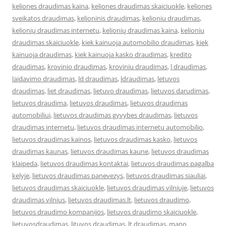
keliones draudimas kaina
,
keliones draudimas skaiciuokle
,
keliones
sveikatos draudimas
,
kelioninis draudimas
,
kelioniu draudimas
,
kelionių draudimas internetu
,
kelionių draudimas kaina
,
kelioniu
draudimas skaiciuokle
,
kiek kainuoja automobilio draudimas
,
kiek
kainuoja draudimas
,
kiek kainuoja kasko draudimas
,
kredito
draudimas
,
krovinio draudimas
,
kroviniu draudimas
,
l draudimas
,
laidavimo draudimas
,
ld draudimas
,
ldraudimas
,
letuvos
draudimas
,
liet draudimas
,
lietuvo draudimas
,
lietuvos darudimas
,
lietuvos draudima
,
lietuvos draudimas
,
lietuvos draudimas
automobiliui
,
lietuvos draudimas gyvybes draudimas
,
lietuvos
draudimas internetu
,
lietuvos draudimas internetu automobilio
,
lietuvos draudimas kainos
,
lietuvos draudimas kasko
,
lietuvos
draudimas kaunas
,
lietuvos draudimas kaune
,
lietuvos draudimas
klaipeda
,
lietuvos draudimas kontaktai
,
lietuvos draudimas pagalba
kelyje
,
lietuvos draudimas panevezys
,
lietuvos draudimas siauliai
,
lietuvos draudimas skaiciuokle
,
lietuvos draudimas vilniuje
,
lietuvos
draudimas vilnius
,
lietuvos draudimas.lt
,
lietuvos draudimo
,
lietuvos draudimo kompanijos
,
lietuvos draudimo skaiciuokle
,
lietuvosdraudimas
,
lituvos draudimas
,
lt draudimas
,
mano