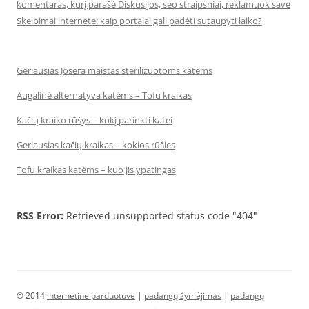
komentaras, kurį parašė Diskusijos, seo straipsniai, reklamuok save
Skelbimai internete: kaip portalai gali padėti sutaupyti laiko?
Geriausias Josera maistas sterilizuotoms katėms
Augalinė alternatyva katėms – Tofu kraikas
Kačių kraiko rūšys – kokį parinkti katei
Geriausias kačių kraikas – kokios rūšies
Tofu kraikas katėms – kuo jis ypatingas
RSS Error:
Retrieved unsupported status code "404"
© 2014
internetine parduotuve
|
padangų žymėjimas
|
padangų