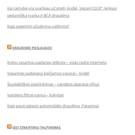
Kai ramybė yra svarbiau už greitį, kodėl „Vezam123.lt“ renkasi
pedantišką tvarką ir BCA draudimą
Kaip pagerinti užsakymų valdymą?
DRAUDIMO PASLAUGOS
Kokių vasarinių padangų ieškote – visas rasite internetu
Vasarinės padangos keičiamos vasarai – kodėl
Šiuolaikiškas pasirinkimas – vandens aparatai ofisui
Vandens filtrai namui – kokybei
Kaip gauti pigesnį automobilio draudimą. Patarimai
SEO STRAIPSNIU TALPINIMAS