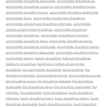
automobilio draudimas skaiciuokle
,
automobilio draudimas uk
,
automobilio draudimas uzsienyje
,
automobilio draudimo kaina
,
automobilio draudimo kainos
,
automobilio draudimo skaičiuoklė
,
automobilio kaina
,
automobilio privalomasis draudimas
,
automobilio privalomasis draudimas internetu
,
automobilių
civilinės atsakomybės draudimas
,
automobiliu draudimai
,
automobilių draudimas
,
automobilių draudimas internetu
,
automobiliu draudimas kaina
,
automobiliu draudimas kainos
,
automobilių draudimas skaičiuoklė
,
automobiliu draudimo kainos
,
automobiliu draudimo skaiciuokle
,
automobiliu draudimu kainos
,
automobilių kainos
,
bagazo draudimas
,
balticum draudimas
,
baltikums draudimas
,
bendrosios civilinės atsakomybės
draudimas
,
bta automobilio draudimas
,
bta draudimas
,
bta
draudimas internetu
,
bta draudimas kainos
,
bta draudimas kaunas
,
bta draudimas kaune
,
bta draudimas klaipeda
,
bta draudimas
skaičiuoklė
,
bta draudimas vilnius
,
bta draudimo skaiciuokle
,
bta
internetu
,
bta skaiciuokle
,
būsto draudimas
,
busto draudimas
internetu
,
būsto draudimas kaina
,
busto draudimas kainos
,
busto
draudimas skaiciuokle
,
busto draudimo kainos
,
busto draudimo