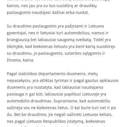
kainos, nes jau yra su tuo susidūrę ar draudikų
paslaugomis naudojasi dažnai arba nuolat.
Su draudimo paslaugomis yra pažįstami ir Lietuvos
gyventojai, nes ir lietuviai turi automobilius, namus ir
brangiausią bei labiausiai saugomą sveikatą. Todėl yra
tikimybė, kad kiekvienas lietuvis yra bent kartą susidūręs
su draudimu, jo paslaugomis, sutarties sąlygomis ir
žinoma, kaina.
Pagal statistikos departamento duomenis, metų
nepasakysiu, yra atliktas tyrimas ir pagal gautus apklausos
duomenis yra nustatyta, kad labiausiai naudojama
paslauga ir gal būt, labiausiai paplitusi Lietuvoje yra
automobilio draudimas. Suprantama, kad automobiliu
važinėja vos ne kiekvienas lietus. O kai kurie turi net ir po
du. Bet be draudimo, jie negali važinėti Lietuvos keliais,
nes pagal Lietuvos Respublikos įstatymą, kiekvienas