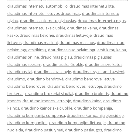
draudimas internetu automobilio
,
draudimas internetu bta
,
draudimas internetu lietuvos draudimas
,
draudimas internetu
pigiau
,
draudimas internetu pigiausias
,
draudimas internetu pigus
,
draudimas internetu skaiciuokle
,
draudimas kaina
,
draudimas
kasko
,
draudimas kelionei
,
draudimas lietuvoje
,
draudimas
lietuvos
,
draudimas masinai
,
draudimas masinos
,
draudimas nuo
nelaimingų atsitikimų
,
draudimas nuo nelaimingų atsitikimų kaina
,
draudimas online
,
draudimas pigiau
,
draudimas pigiausias
,
draudimas seesam
,
draudimas skaičiuoklė
,
draudimas sveikatos
,
draudimas tai
,
draudimas uzsienyje
,
draudimas vykstant i uzsieni
,
draudimo
,
draudimo bendrovė
,
draudimo bendrove lietuva
,
draudimo bendrovės
,
draudimo bendrovės lietuvoje
,
draudimo
brokeriai
,
draudimo brokeriai siauliai
,
draudimo brokeris
,
draudimo
įmonės
,
draudimo imones lietuvoje
,
draudimo kaina
,
draudimo
kainos
,
draudimo kainos skaičiuoklė
,
draudimo kompanija
,
draudimo kompanija compensa
,
draudimo kompanija gjensidige
,
draudimo kompanijos
,
draudimo kompanijos lietuvoje
,
draudimo
nuolaida
,
draudimo pasiulymai
,
draudimo paslaugos
,
draudimo