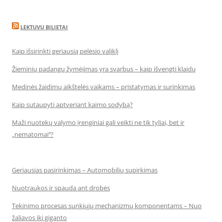
LEKTUVU BILIETAI
Kaip išsirinkti geriausią pelėsio valiklį
Žieminių padangų žymėjimas yra svarbus – kaip išvengti klaidų
Medinės žaidimų aikštelės vaikams – pristatymas ir surinkimas
Kaip sutaupyti aptveriant kaimo sodybą?
Maži nuotekų valymo įrenginiai gali veikti ne tik tyliai, bet ir
„nematomai‘‘?
Geriausias pasirinkimas – Automobilių supirkimas
Nuotraukos ir spauda ant drobės
Tekinimo procesas sunkiųjų mechanizmų komponentams – Nuo
žaliavos iki giganto