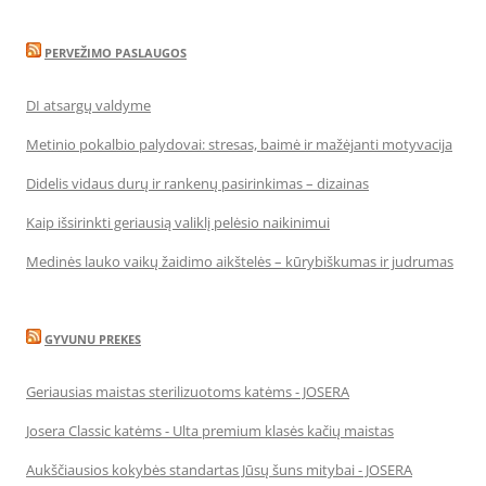
PERVEŽIMO PASLAUGOS
DI atsargų valdyme
Metinio pokalbio palydovai: stresas, baimė ir mažėjanti motyvacija
Didelis vidaus durų ir rankenų pasirinkimas – dizainas
Kaip išsirinkti geriausią valiklį pelėsio naikinimui
Medinės lauko vaikų žaidimo aikštelės – kūrybiškumas ir judrumas
GYVUNU PREKES
Geriausias maistas sterilizuotoms katėms - JOSERA
Josera Classic katėms - Ulta premium klasės kačių maistas
Aukščiausios kokybės standartas Jūsų šuns mitybai - JOSERA