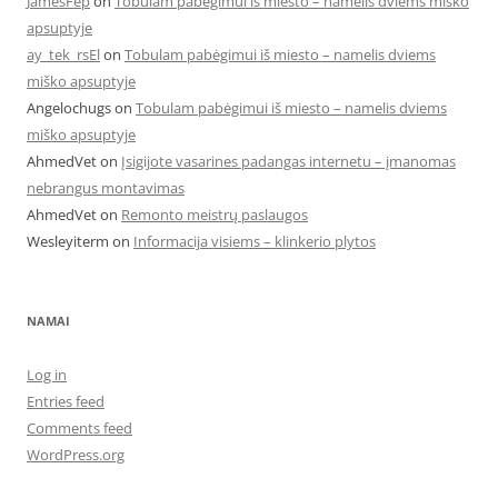
JamesFep
on
Tobulam pabėgimui iš miesto – namelis dviems miško
apsuptyje
ay_tek_rsEl
on
Tobulam pabėgimui iš miesto – namelis dviems
miško apsuptyje
Angelochugs
on
Tobulam pabėgimui iš miesto – namelis dviems
miško apsuptyje
AhmedVet
on
Įsigijote vasarines padangas internetu – įmanomas
nebrangus montavimas
AhmedVet
on
Remonto meistrų paslaugos
Wesleyiterm
on
Informacija visiems – klinkerio plytos
NAMAI
Log in
Entries feed
Comments feed
WordPress.org