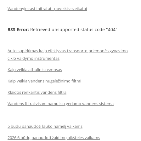
Vandenyje rasti nitratai - poveikis sveikatai
RSS Error:
Retrieved unsupported status code "404"
Auto supirkimas kaip efektyvus transporto priemonės gyvavimo
ciklo valdymo instrumentas
Kaip veikia atbulinis osmosas
Kaip veikia vandens nugeležinimo filtrai
Klaidos renkantis vandens filtrą
Vandens filtrai visam namui su geriamo vandens sistema
5 būdų panaudoti lauko namelį vaikams
2026 6 būdų panaudoti žaidimų aikšteles vaikams