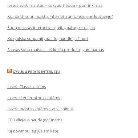
Josera šunų maistas – kokybė, nauda ir pasirinkimas
Kur pirkti šunų maistą: internetu ar fizinėje parduotuvėje?
Šunų maistas internetu – greita, patogu ir pigiau
Kokybiška šunų mityba – ką naudinga žinoti
Sausas šunų maistas – iš kokių produktų gaminamas
GYVUNU PREKES INTERNETU
Josera Classic katėms
Josera sterilizuotoms katėms
Josera maistas katėms – atsiliepimai
CBD aliejaus nauda gyvūnams
Ką dovanoti įsigijusiam katę