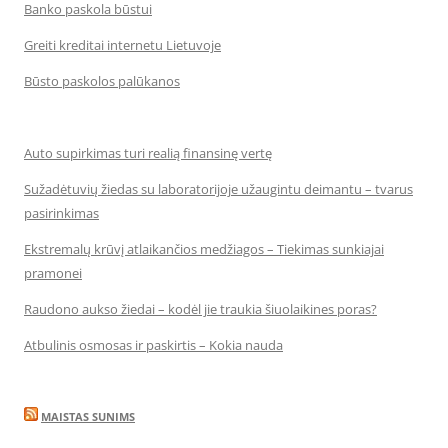
Banko paskola būstui
Greiti kreditai internetu Lietuvoje
Būsto paskolos palūkanos
Auto supirkimas turi realią finansinę vertę
Sužadėtuvių žiedas su laboratorijoje užaugintu deimantu – tvarus
pasirinkimas
Ekstremalų krūvį atlaikančios medžiagos – Tiekimas sunkiajai
pramonei
Raudono aukso žiedai – kodėl jie traukia šiuolaikines poras?
Atbulinis osmosas ir paskirtis – Kokia nauda
MAISTAS SUNIMS