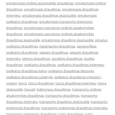
privalomasis civilinis automobilio draudimas
,
privalomasis civilinis
draudimas
,
privalomasis draudimas
,
privalomasis draudimas
internetu
,
privalomasis draudimas skaiciuokle
,
privalomasis
sveikatos draudimas
,
privalomasis transporto priemonių
draudimas
,
privalomasis vairuotojų civilinės atsakomybės
draudimas
,
privalomasis vairuotojų civilinės atsakomybės
draudimas skaiciuokle
,
privalomojo draudimo skaiciuokle
,
privatus
sveikatos draudimas
,
repatriacijos draudimas
,
savanoriškas
sveikatos draudimas
,
seesam draudimas
,
seesam draudimas
internetu
,
seimos draudimas
,
socialinis draudimas
,
studiju
draudimas
,
sveikatos draudimas
,
sveikatos draudimas internetu
,
sveikatos draudimas kaina
,
sveikatos draudimas lietuvoje
,
sveikatos draudimas uzsienyje
,
sveikatos draudimas vykstant i
uzsieni
,
tpvca
,
tpvca draudimas
,
tpvca draudimas internetu
,
tpvca
skaiciuokle
,
tpvcad
,
traktoriaus draudimas
,
transporto civilines
atsakomybes draudimas
,
transporto draudimas
,
transporto
draudimas internetu
,
transporto draudimo skaiciuokle
,
transporto
priemones draudimas
,
transporto priemones draudimas internetu
,
transporto priemonių draudimas
,
turto draudimas
,
turto