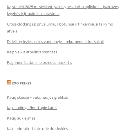
Ką stebėti 2025 m. siekiant įvairialypės darbo aplinkos – Įvairovės,
lygybės ir įtraukties matavimai
Cross-dockingas: privalumai, ribotumai ir tinkamiausi taikymo
atvejai
Didelis geležies kiekis vandenyje – rekomendacijos šalinti
Kaip veikia atbulinis osmosas
Pagrindinė atbulinio osmoso paskirtis
ZOO PREKES
Kačių skiepai – vakcinacijos grafikas
Ką naudinga žinoti apie kates
Kačių auklėjimas
Kaip pripratinti katę prie draskyklės