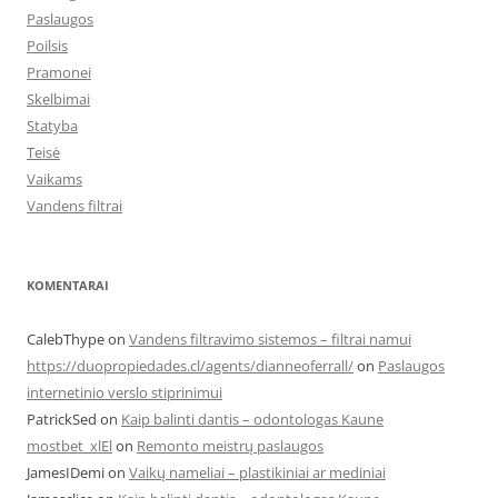
Paslaugos
Poilsis
Pramonei
Skelbimai
Statyba
Teisė
Vaikams
Vandens filtrai
KOMENTARAI
CalebThype
on
Vandens filtravimo sistemos – filtrai namui
https://duopropiedades.cl/agents/dianneoferrall/
on
Paslaugos
internetinio verslo stiprinimui
PatrickSed
on
Kaip balinti dantis – odontologas Kaune
mostbet_xlEl
on
Remonto meistrų paslaugos
JamesIDemi
on
Vaikų nameliai – plastikiniai ar mediniai