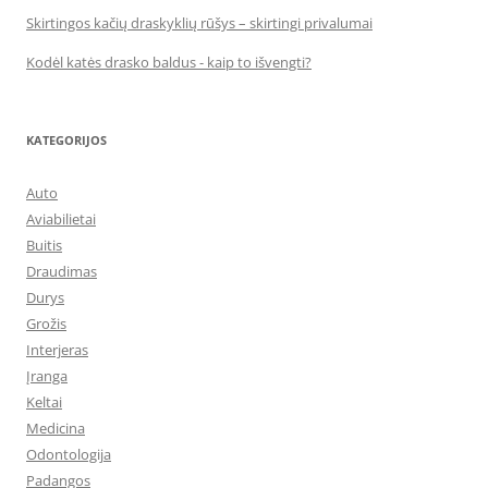
Skirtingos kačių draskyklių rūšys – skirtingi privalumai
Kodėl katės drasko baldus - kaip to išvengti?
KATEGORIJOS
Auto
Aviabilietai
Buitis
Draudimas
Durys
Grožis
Interjeras
Įranga
Keltai
Medicina
Odontologija
Padangos