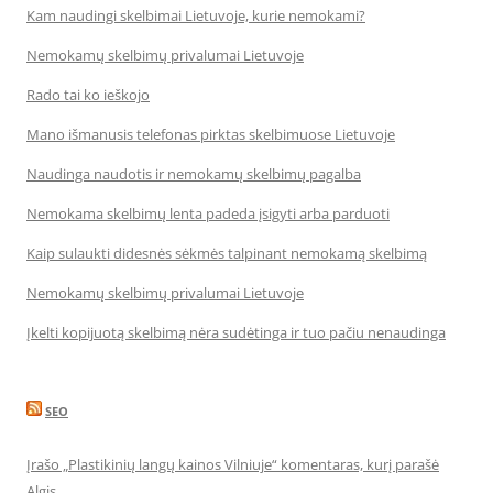
Kam naudingi skelbimai Lietuvoje, kurie nemokami?
Nemokamų skelbimų privalumai Lietuvoje
Rado tai ko ieškojo
Mano išmanusis telefonas pirktas skelbimuose Lietuvoje
Naudinga naudotis ir nemokamų skelbimų pagalba
Nemokama skelbimų lenta padeda įsigyti arba parduoti
Kaip sulaukti didesnės sėkmės talpinant nemokamą skelbimą
Nemokamų skelbimų privalumai Lietuvoje
Įkelti kopijuotą skelbimą nėra sudėtinga ir tuo pačiu nenaudinga
SEO
Įrašo „Plastikinių langų kainos Vilniuje“ komentaras, kurį parašė
Algis