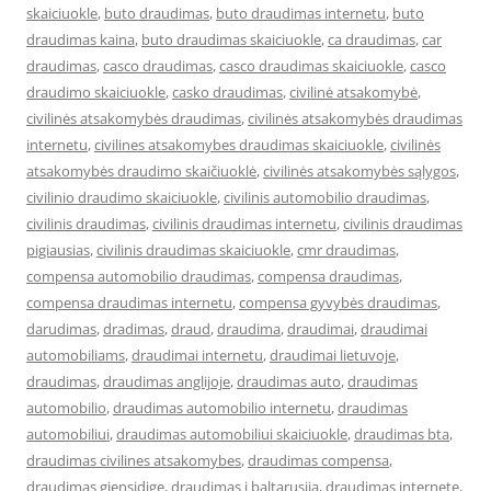
skaiciuokle
,
buto draudimas
,
buto draudimas internetu
,
buto
draudimas kaina
,
buto draudimas skaiciuokle
,
ca draudimas
,
car
draudimas
,
casco draudimas
,
casco draudimas skaiciuokle
,
casco
draudimo skaiciuokle
,
casko draudimas
,
civilinė atsakomybė
,
civilinės atsakomybės draudimas
,
civilinės atsakomybės draudimas
internetu
,
civilines atsakomybes draudimas skaiciuokle
,
civilinės
atsakomybės draudimo skaičiuoklė
,
civilinės atsakomybės sąlygos
,
civilinio draudimo skaiciuokle
,
civilinis automobilio draudimas
,
civilinis draudimas
,
civilinis draudimas internetu
,
civilinis draudimas
pigiausias
,
civilinis draudimas skaiciuokle
,
cmr draudimas
,
compensa automobilio draudimas
,
compensa draudimas
,
compensa draudimas internetu
,
compensa gyvybės draudimas
,
darudimas
,
dradimas
,
draud
,
draudima
,
draudimai
,
draudimai
automobiliams
,
draudimai internetu
,
draudimai lietuvoje
,
draudimas
,
draudimas anglijoje
,
draudimas auto
,
draudimas
automobilio
,
draudimas automobilio internetu
,
draudimas
automobiliui
,
draudimas automobiliui skaiciuokle
,
draudimas bta
,
draudimas civilines atsakomybes
,
draudimas compensa
,
draudimas gjensidige
,
draudimas i baltarusija
,
draudimas internete
,