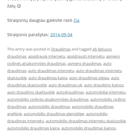
žalų 😉
Straipsnių daugiau galėsite rasti
čia
.
Straipsnis parašytas:
2014-09-04
This entry was posted in
Draudimas
and tagged
ab lietuvos
draudimas
,
apsidrausk internetu
,
apsidrausti internetu
,
asmens
civilinės atsakomybės draudimas
,
asmens draudimas
,
auto
draudimas
,
auto draudimas internetu
,
auto draudimas internetu
skaiciuokle
,
auto draudimas kaina
,
auto draudimas pigiau
,
auto
draudimas skaiciuokle
,
auto draudimas uk
,
auto draudimo kainos
,
auto draudimo skaičiuoklė
,
autodraudimas
,
automobiliai internetu
,
automobilio civilinės atsakomybės draudimas
,
automobilio civilinis
draudimas
,
automobilio draudimas
,
automobilio draudimas
anglijoje
,
automobilio draudimas gjensidige
,
automobilio
draudimas internetu
,
automobilio draudimas internetu skaiciuokle
,
automobilio draudimas kaina
,
automobilio draudimas kainos
,