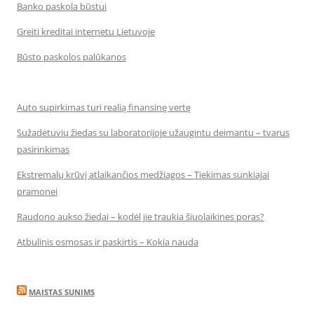
Banko paskola būstui
Greiti kreditai internetu Lietuvoje
Būsto paskolos palūkanos
Auto supirkimas turi realią finansinę vertę
Sužadėtuvių žiedas su laboratorijoje užaugintu deimantu – tvarus
pasirinkimas
Ekstremalų krūvį atlaikančios medžiagos – Tiekimas sunkiajai
pramonei
Raudono aukso žiedai – kodėl jie traukia šiuolaikines poras?
Atbulinis osmosas ir paskirtis – Kokia nauda
MAISTAS SUNIMS