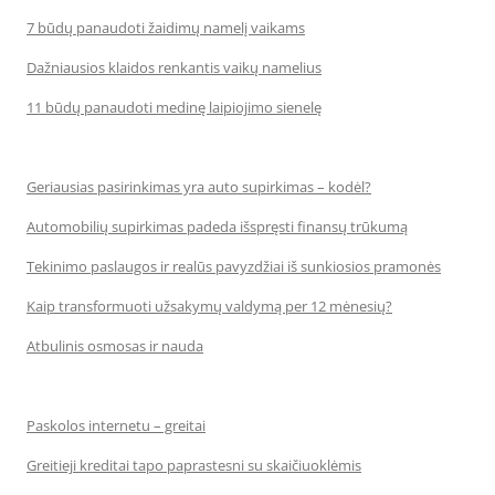
7 būdų panaudoti žaidimų namelį vaikams
Dažniausios klaidos renkantis vaikų namelius
11 būdų panaudoti medinę laipiojimo sienelę
Geriausias pasirinkimas yra auto supirkimas – kodėl?
Automobilių supirkimas padeda išspręsti finansų trūkumą
Tekinimo paslaugos ir realūs pavyzdžiai iš sunkiosios pramonės
Kaip transformuoti užsakymų valdymą per 12 mėnesių?
Atbulinis osmosas ir nauda
Paskolos internetu – greitai
Greitieji kreditai tapo paprastesni su skaičiuoklėmis