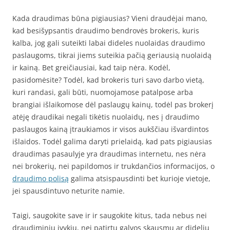
Kada draudimas būna pigiausias? Vieni draudėjai mano,
kad besišypsantis draudimo bendrovės brokeris, kuris
kalba, jog gali suteikti labai dideles nuolaidas draudimo
paslaugoms, tikrai jiems suteikia pačią geriausią nuolaidą
ir kainą. Bet greičiausiai, kad taip nėra. Kodėl,
pasidomėsite? Todėl, kad brokeris turi savo darbo vietą,
kuri randasi, gali būti, nuomojamose patalpose arba
brangiai išlaikomose dėl paslaugų kainų, todėl pas brokerį
atėję draudikai negali tikėtis nuolaidų, nes į draudimo
paslaugos kainą įtraukiamos ir visos aukščiau išvardintos
išlaidos. Todėl galima daryti prielaidą, kad pats pigiausias
draudimas pasaulyje yra draudimas internetu, nes nėra
nei brokerių, nei papildomos ir trukdančios informacijos, o
draudimo polisą
galima atsispausdinti bet kurioje vietoje,
jei spausdintuvo neturite namie.
Taigi, saugokite save ir ir saugokite kitus, tada nebus nei
draudiminių įvykių, nei patirtų galvos skausmų ar didelių