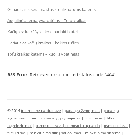
Geriausias Josera maistas sterilizuotoms katėms
Augalinė alternatyva katėms – Tofu kraikas
Kačių kraiko rūšys – kokį parinkti katei
Geriausias kačių kraikas – kokios rūšies
Tofu kraikas katėms – kuo jis ypatingas
RSS Error:
Retrieved unsupported status code "404"
© 2014
internetine parduotuve
|
padangų žymėjimas
|
padangų
žymėjimas
|
žieminių padangų žymėjimas
|
filtrų rūšys
|
filtrai
nugeležinimui
|
osmoso filtrai> |
osmoso filtrų nauda
|
osmoso filtrai
|
filtrų rūšys
|
minkštinimo filtrų naudojimas
|
minkštinimo sistema
|