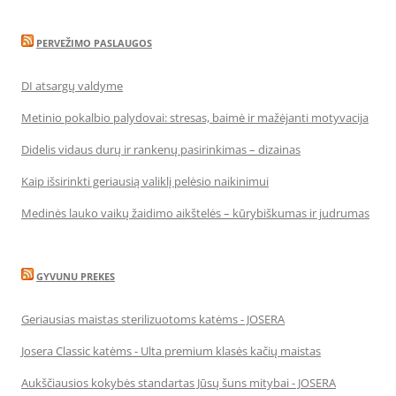
PERVEŽIMO PASLAUGOS
DI atsargų valdyme
Metinio pokalbio palydovai: stresas, baimė ir mažėjanti motyvacija
Didelis vidaus durų ir rankenų pasirinkimas – dizainas
Kaip išsirinkti geriausią valiklį pelėsio naikinimui
Medinės lauko vaikų žaidimo aikštelės – kūrybiškumas ir judrumas
GYVUNU PREKES
Geriausias maistas sterilizuotoms katėms - JOSERA
Josera Classic katėms - Ulta premium klasės kačių maistas
Aukščiausios kokybės standartas Jūsų šuns mitybai - JOSERA