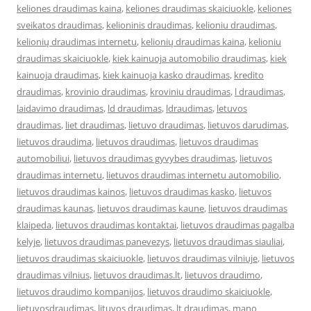
keliones draudimas kaina
,
keliones draudimas skaiciuokle
,
keliones
sveikatos draudimas
,
kelioninis draudimas
,
kelioniu draudimas
,
kelionių draudimas internetu
,
kelionių draudimas kaina
,
kelioniu
draudimas skaiciuokle
,
kiek kainuoja automobilio draudimas
,
kiek
kainuoja draudimas
,
kiek kainuoja kasko draudimas
,
kredito
draudimas
,
krovinio draudimas
,
kroviniu draudimas
,
l draudimas
,
laidavimo draudimas
,
ld draudimas
,
ldraudimas
,
letuvos
draudimas
,
liet draudimas
,
lietuvo draudimas
,
lietuvos darudimas
,
lietuvos draudima
,
lietuvos draudimas
,
lietuvos draudimas
automobiliui
,
lietuvos draudimas gyvybes draudimas
,
lietuvos
draudimas internetu
,
lietuvos draudimas internetu automobilio
,
lietuvos draudimas kainos
,
lietuvos draudimas kasko
,
lietuvos
draudimas kaunas
,
lietuvos draudimas kaune
,
lietuvos draudimas
klaipeda
,
lietuvos draudimas kontaktai
,
lietuvos draudimas pagalba
kelyje
,
lietuvos draudimas panevezys
,
lietuvos draudimas siauliai
,
lietuvos draudimas skaiciuokle
,
lietuvos draudimas vilniuje
,
lietuvos
draudimas vilnius
,
lietuvos draudimas.lt
,
lietuvos draudimo
,
lietuvos draudimo kompanijos
,
lietuvos draudimo skaiciuokle
,
lietuvosdraudimas
,
lituvos draudimas
,
lt draudimas
,
mano