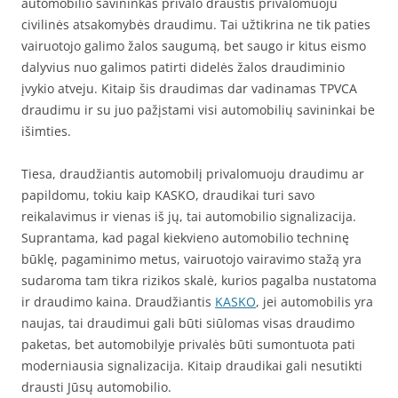
automobilio savininkas privalo draustis privalomuoju
civilinės atsakomybės draudimu. Tai užtikrina ne tik paties
vairuotojo galimo žalos saugumą, bet saugo ir kitus eismo
dalyvius nuo galimos patirti didelės žalos draudiminio
įvykio atveju. Kitaip šis draudimas dar vadinamas TPVCA
draudimu ir su juo pažįstami visi automobilių savininkai be
išimties.
Tiesa, draudžiantis automobilį privalomuoju draudimu ar
papildomu, tokiu kaip KASKO, draudikai turi savo
reikalavimus ir vienas iš jų, tai automobilio signalizacija.
Suprantama, kad pagal kiekvieno automobilio techninę
būklę, pagaminimo metus, vairuotojo vairavimo stažą yra
sudaroma tam tikra rizikos skalė, kurios pagalba nustatoma
ir draudimo kaina. Draudžiantis
KASKO
, jei automobilis yra
naujas, tai draudimui gali būti siūlomas visas draudimo
paketas, bet automobilyje privalės būti sumontuota pati
moderniausia signalizacija. Kitaip draudikai gali nesutikti
drausti Jūsų automobilio.