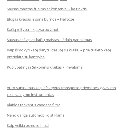
Sausas maistas šunims ar konservai – ką rinktis
Blogas kvapas iš šuns burnos – Halitozė
Kačių mityba – ką svarbu žinoti
Sausas ar šlapias kačių maistas – ėdalo parinkimas
Kaip išmokyti katę daryti į dėžutę su kraiku – prie tualeto katę
pratinkite su kantrybe
Kuo ypatingas Silikoninis kraikas – Privalumai
Auto supirkimas kaip efektyvus transporto priemonės gyvavimo
ciklo valdymo instrumentas
Klaidos renkantis vandens filtrą
Nano danga automobilio stiklams
Kaip veikia osmoso filtrai