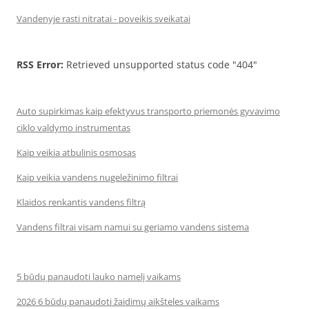
Vandenyje rasti nitratai - poveikis sveikatai
RSS Error:
Retrieved unsupported status code "404"
Auto supirkimas kaip efektyvus transporto priemonės gyvavimo
ciklo valdymo instrumentas
Kaip veikia atbulinis osmosas
Kaip veikia vandens nugeležinimo filtrai
Klaidos renkantis vandens filtrą
Vandens filtrai visam namui su geriamo vandens sistema
5 būdų panaudoti lauko namelį vaikams
2026 6 būdų panaudoti žaidimų aikšteles vaikams