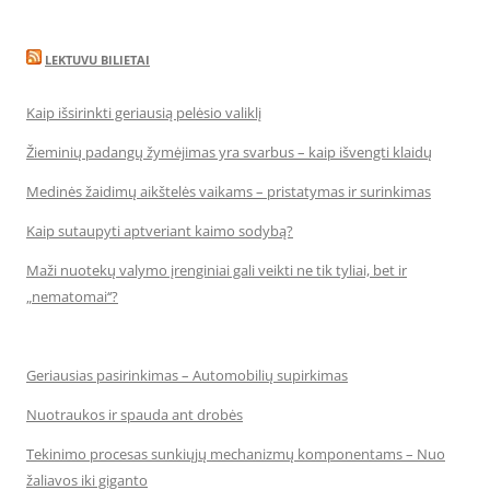
LEKTUVU BILIETAI
Kaip išsirinkti geriausią pelėsio valiklį
Žieminių padangų žymėjimas yra svarbus – kaip išvengti klaidų
Medinės žaidimų aikštelės vaikams – pristatymas ir surinkimas
Kaip sutaupyti aptveriant kaimo sodybą?
Maži nuotekų valymo įrenginiai gali veikti ne tik tyliai, bet ir
„nematomai‘‘?
Geriausias pasirinkimas – Automobilių supirkimas
Nuotraukos ir spauda ant drobės
Tekinimo procesas sunkiųjų mechanizmų komponentams – Nuo
žaliavos iki giganto