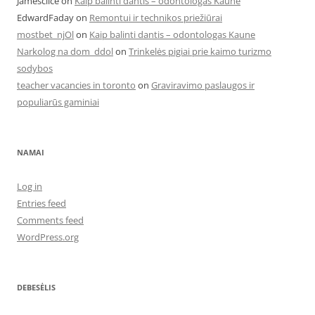
Jamesclice
on
Kaip balinti dantis – odontologas Kaune
EdwardFaday
on
Remontui ir technikos priežiūrai
mostbet_njOl
on
Kaip balinti dantis – odontologas Kaune
Narkolog na dom_ddol
on
Trinkelės pigiai prie kaimo turizmo
sodybos
teacher vacancies in toronto
on
Graviravimo paslaugos ir
populiarūs gaminiai
NAMAI
Log in
Entries feed
Comments feed
WordPress.org
DEBESĖLIS