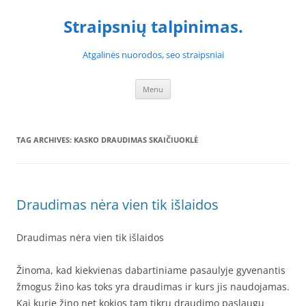
Skip
to
Straipsnių talpinimas.
content
Atgalinės nuorodos, seo straipsniai
Menu
TAG ARCHIVES:
KASKO DRAUDIMAS SKAIČIUOKLĖ
Draudimas nėra vien tik išlaidos
Draudimas nėra vien tik išlaidos
Žinoma, kad kiekvienas dabartiniame pasaulyje gyvenantis
žmogus žino kas toks yra draudimas ir kurs jis naudojamas.
Kai kurie žino net kokios tam tikrų draudimo paslaugų