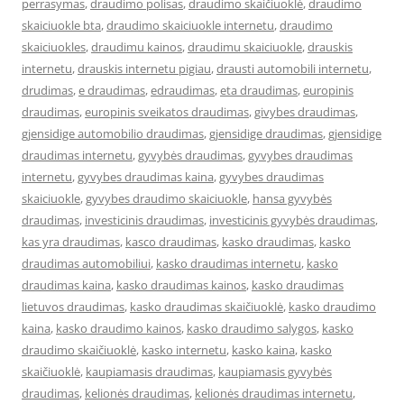
perrasymas
,
draudimo polisas
,
draudimo skaičiuoklė
,
draudimo
skaiciuokle bta
,
draudimo skaiciuokle internetu
,
draudimo
skaiciuokles
,
draudimu kainos
,
draudimu skaiciuokle
,
drauskis
internetu
,
drauskis internetu pigiau
,
drausti automobili internetu
,
drudimas
,
e draudimas
,
edraudimas
,
eta draudimas
,
europinis
draudimas
,
europinis sveikatos draudimas
,
givybes draudimas
,
gjensidige automobilio draudimas
,
gjensidige draudimas
,
gjensidige
draudimas internetu
,
gyvybės draudimas
,
gyvybes draudimas
internetu
,
gyvybes draudimas kaina
,
gyvybes draudimas
skaiciuokle
,
gyvybes draudimo skaiciuokle
,
hansa gyvybės
draudimas
,
investicinis draudimas
,
investicinis gyvybės draudimas
,
kas yra draudimas
,
kasco draudimas
,
kasko draudimas
,
kasko
draudimas automobiliui
,
kasko draudimas internetu
,
kasko
draudimas kaina
,
kasko draudimas kainos
,
kasko draudimas
lietuvos draudimas
,
kasko draudimas skaičiuoklė
,
kasko draudimo
kaina
,
kasko draudimo kainos
,
kasko draudimo salygos
,
kasko
draudimo skaičiuoklė
,
kasko internetu
,
kasko kaina
,
kasko
skaičiuoklė
,
kaupiamasis draudimas
,
kaupiamasis gyvybės
draudimas
,
kelionės draudimas
,
kelionės draudimas internetu
,