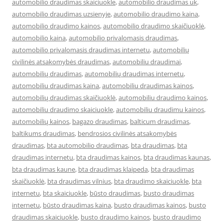
automobilio draudimas skaiciuokle
,
automobilio draudimas uk
,
automobilio draudimas uzsienyje
,
automobilio draudimo kaina
,
automobilio draudimo kainos
,
automobilio draudimo skaičiuoklė
,
automobilio kaina
,
automobilio privalomasis draudimas
,
automobilio privalomasis draudimas internetu
,
automobilių
civilinės atsakomybės draudimas
,
automobiliu draudimai
,
automobilių draudimas
,
automobilių draudimas internetu
,
automobiliu draudimas kaina
,
automobiliu draudimas kainos
,
automobilių draudimas skaičiuoklė
,
automobiliu draudimo kainos
,
automobiliu draudimo skaiciuokle
,
automobiliu draudimu kainos
,
automobilių kainos
,
bagazo draudimas
,
balticum draudimas
,
baltikums draudimas
,
bendrosios civilinės atsakomybės
draudimas
,
bta automobilio draudimas
,
bta draudimas
,
bta
draudimas internetu
,
bta draudimas kainos
,
bta draudimas kaunas
,
bta draudimas kaune
,
bta draudimas klaipeda
,
bta draudimas
skaičiuoklė
,
bta draudimas vilnius
,
bta draudimo skaiciuokle
,
bta
internetu
,
bta skaiciuokle
,
būsto draudimas
,
busto draudimas
internetu
,
būsto draudimas kaina
,
busto draudimas kainos
,
busto
draudimas skaiciuokle
,
busto draudimo kainos
,
busto draudimo