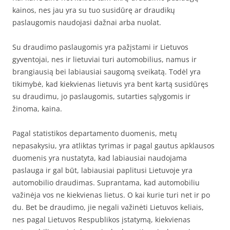
kainos, nes jau yra su tuo susidūrę ar draudikų
paslaugomis naudojasi dažnai arba nuolat.
Su draudimo paslaugomis yra pažįstami ir Lietuvos
gyventojai, nes ir lietuviai turi automobilius, namus ir
brangiausią bei labiausiai saugomą sveikatą. Todėl yra
tikimybė, kad kiekvienas lietuvis yra bent kartą susidūręs
su draudimu, jo paslaugomis, sutarties sąlygomis ir
žinoma, kaina.
Pagal statistikos departamento duomenis, metų
nepasakysiu, yra atliktas tyrimas ir pagal gautus apklausos
duomenis yra nustatyta, kad labiausiai naudojama
paslauga ir gal būt, labiausiai paplitusi Lietuvoje yra
automobilio draudimas. Suprantama, kad automobiliu
važinėja vos ne kiekvienas lietus. O kai kurie turi net ir po
du. Bet be draudimo, jie negali važinėti Lietuvos keliais,
nes pagal Lietuvos Respublikos įstatymą, kiekvienas