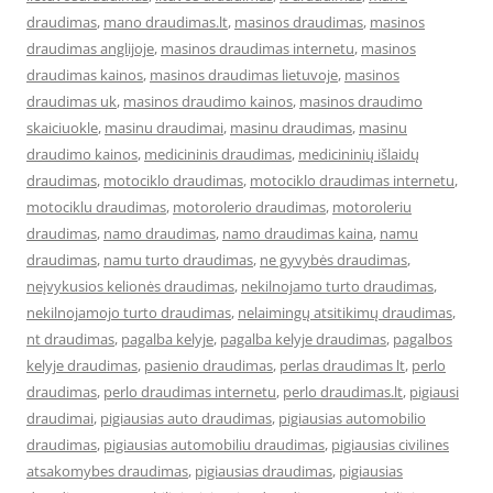
draudimas
,
mano draudimas.lt
,
masinos draudimas
,
masinos
draudimas anglijoje
,
masinos draudimas internetu
,
masinos
draudimas kainos
,
masinos draudimas lietuvoje
,
masinos
draudimas uk
,
masinos draudimo kainos
,
masinos draudimo
skaiciuokle
,
masinu draudimai
,
masinu draudimas
,
masinu
draudimo kainos
,
medicininis draudimas
,
medicininių išlaidų
draudimas
,
motociklo draudimas
,
motociklo draudimas internetu
,
motociklu draudimas
,
motorolerio draudimas
,
motoroleriu
draudimas
,
namo draudimas
,
namo draudimas kaina
,
namu
draudimas
,
namu turto draudimas
,
ne gyvybės draudimas
,
neįvykusios kelionės draudimas
,
nekilnojamo turto draudimas
,
nekilnojamojo turto draudimas
,
nelaimingų atsitikimų draudimas
,
nt draudimas
,
pagalba kelyje
,
pagalba kelyje draudimas
,
pagalbos
kelyje draudimas
,
pasienio draudimas
,
perlas draudimas lt
,
perlo
draudimas
,
perlo draudimas internetu
,
perlo draudimas.lt
,
pigiausi
draudimai
,
pigiausias auto draudimas
,
pigiausias automobilio
draudimas
,
pigiausias automobiliu draudimas
,
pigiausias civilines
atsakomybes draudimas
,
pigiausias draudimas
,
pigiausias