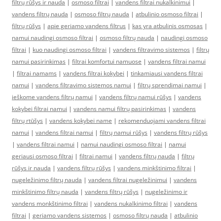
filtrų rūšys ir nauda
|
osmoso filtrai
|
vandens filtrai nukalkinimui
|
vandens filtrų nauda
|
osmoso filtrų nauda
|
atbulinio osmoso filtrai
|
filtrų rūšys
|
apie geriamo vandens filtrus
|
kas yra atbulinis osmosas
|
namui naudingi osmoso filtrai
|
osmoso filtrų nauda
|
naudingi osmoso
filtrai
|
kuo naudingi osmoso filtrai
|
vandens filtravimo sistemos
|
filtrų
namui pasirinkimas
|
filtrai komfortui namuose
|
vandens filtrai namui
|
filtrai namams
|
vandens filtrai kokybei
|
tinkamiausi vandens filtrai
namui
|
vandens filtravimo sistemos namui
|
filtrų sprendimai namui
|
ieškome vandens filtrų namui
|
vandens filtrų namui rūšys
|
vandens
kokybei filtrai namui
|
vandens namui filtrų pasirinkimas
|
vandens
filtrų rtūšys
|
vandens kokybei name
|
rekomenduojami vandens filtrai
namui
|
vandens filtrai namui
|
filtrų namui rūšys
|
vandens filtrų rūšys
|
vandens filtrai namui
|
namui naudingi osmoso filtrai
|
namui
geriausi osmoso filtrai
|
filtrai namui
|
vandens filtrų nauda
|
filtrų
rūšys ir nauda
|
vandens filtrų rūšys
|
vandens minkštinimo filtrai
|
nugeležinimo filtrų nauda
|
vandens filtrai nugeležinimui
|
vandens
minkštinimo filtrų nauda
|
vandens filtrų rūšys
|
nugeležinimo ir
vandens monkštinimo filtrai
|
vandens nukalkinimo filtrai
|
vandens
filtrai
|
geriamo vandens sistemos
|
osmoso filtrų nauda
|
atbulinio