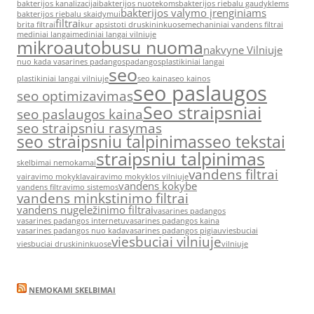
bakterijos kanalizacijai
bakterijos nuotekoms
bakterijos riebalu gaudyklems
bakterijos valymo įrenginiams
bakterijos riebalu skaidymui
filtrai
brita filtrai
kur apsistoti druskininkuose
mechaniniai vandens filtrai
mediniai langai
mediniai langai vilniuje
mikroautobusu nuoma
nakvyne Vilniuje
nuo kada vasarines padangos
padangos
plastikiniai langai
seo
plastikiniai langai vilniuje
seo kaina
seo kainos
seo paslaugos
seo optimizavimas
Seo straipsniai
seo paslaugos kaina
seo straipsniu rasymas
seo straipsniu talpinimas
seo tekstai
straipsniu talpinimas
skelbimai nemokamai
vandens filtrai
vairavimo mokykla
vairavimo mokyklos vilniuje
vandens kokybe
vandens filtravimo sistemos
vandens minkstinimo filtrai
vandens nugeležinimo filtrai
vasarines padangos
vasarines padangos internetu
vasarines padangos kaina
vasarines padangos nuo kada
vasarines padangos pigiau
viesbuciai
viesbuciai vilniuje
viesbuciai druskininkuose
vilniuje
NEMOKAMI SKELBIMAI