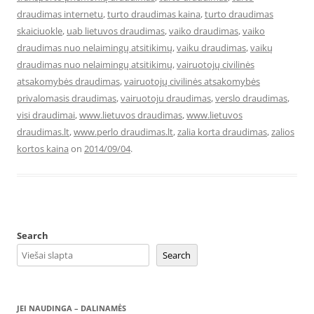
draudimas internetu
,
turto draudimas kaina
,
turto draudimas
skaiciuokle
,
uab lietuvos draudimas
,
vaiko draudimas
,
vaiko
draudimas nuo nelaimingų atsitikimų
,
vaiku draudimas
,
vaikų
draudimas nuo nelaimingų atsitikimų
,
vairuotojų civilinės
atsakomybės draudimas
,
vairuotojų civilinės atsakomybės
privalomasis draudimas
,
vairuotoju draudimas
,
verslo draudimas
,
visi draudimai
,
www.lietuvos draudimas
,
www.lietuvos
draudimas.lt
,
www.perlo draudimas.lt
,
zalia korta draudimas
,
zalios
kortos kaina
on
2014/09/04
.
Search
Search
JEI NAUDINGA – DALINAMĖS