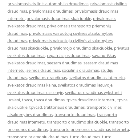
privalomasis civilinis automobilio draudimas
,
privalomasis civilinis
draudimas
,
privalomasis draudimas
,
privalomasis draudimas
internetu
,
privalomasis draudimas skaiciuokle
,
privalomasis
sveikatos draudimas
,
privalomasis transporto priemonių
draudimas
,
privalomasis vairuotojų civilinės atsakomybės
draudimas
,
privalomasis vairuotojų civilinės atsakomybės
draudimas skaiciuokle
,
privalomojo draudimo skaiciuokle
,
privatus
sveikatos draudimas
,
repatriacijos draudimas
,
savanoriškas
sveikatos draudimas
,
seesam draudimas
,
seesam draudimas
internetu
,
seimos draudimas
,
socialinis draudimas
,
studiju
draudimas
,
sveikatos draudimas
,
sveikatos draudimas internetu
,
sveikatos draudimas kaina
,
sveikatos draudimas lietuvoje
,
sveikatos draudimas uzsienyje
,
sveikatos draudimas vykstant i
uzsieni
,
tpvca
,
tpvca draudimas
,
tpvca draudimas internetu
,
tpvca
skaiciuokle
,
tpvcad
,
traktoriaus draudimas
,
transporto civilines
atsakomybes draudimas
,
transporto draudimas
,
transporto
draudimas internetu
,
transporto draudimo skaiciuokle
,
transporto
priemones draudimas
,
transporto priemones draudimas internetu
,
transporto priemonių draudimas
,
turto draudimas
,
turto