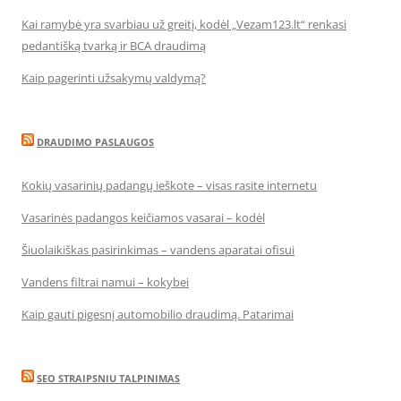
Kai ramybė yra svarbiau už greitį, kodėl „Vezam123.lt“ renkasi
pedantišką tvarką ir BCA draudimą
Kaip pagerinti užsakymų valdymą?
DRAUDIMO PASLAUGOS
Kokių vasarinių padangų ieškote – visas rasite internetu
Vasarinės padangos keičiamos vasarai – kodėl
Šiuolaikiškas pasirinkimas – vandens aparatai ofisui
Vandens filtrai namui – kokybei
Kaip gauti pigesnį automobilio draudimą. Patarimai
SEO STRAIPSNIU TALPINIMAS