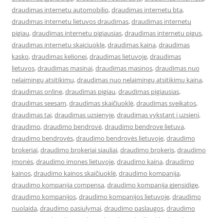
draudimas internetu automobilio
,
draudimas internetu bta
,
draudimas internetu lietuvos draudimas
,
draudimas internetu
pigiau
,
draudimas internetu pigiausias
,
draudimas internetu pigus
,
draudimas internetu skaiciuokle
,
draudimas kaina
,
draudimas
kasko
,
draudimas kelionei
,
draudimas lietuvoje
,
draudimas
lietuvos
,
draudimas masinai
,
draudimas masinos
,
draudimas nuo
nelaimingų atsitikimų
,
draudimas nuo nelaimingų atsitikimų kaina
,
draudimas online
,
draudimas pigiau
,
draudimas pigiausias
,
draudimas seesam
,
draudimas skaičiuoklė
,
draudimas sveikatos
,
draudimas tai
,
draudimas uzsienyje
,
draudimas vykstant i uzsieni
,
draudimo
,
draudimo bendrovė
,
draudimo bendrove lietuva
,
draudimo bendrovės
,
draudimo bendrovės lietuvoje
,
draudimo
brokeriai
,
draudimo brokeriai siauliai
,
draudimo brokeris
,
draudimo
įmonės
,
draudimo imones lietuvoje
,
draudimo kaina
,
draudimo
kainos
,
draudimo kainos skaičiuoklė
,
draudimo kompanija
,
draudimo kompanija compensa
,
draudimo kompanija gjensidige
,
draudimo kompanijos
,
draudimo kompanijos lietuvoje
,
draudimo
nuolaida
,
draudimo pasiulymai
,
draudimo paslaugos
,
draudimo