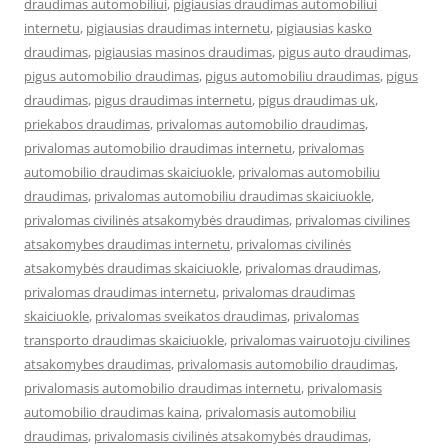
draudimas automobiliui
,
pigiausias draudimas automobiliui
internetu
,
pigiausias draudimas internetu
,
pigiausias kasko
draudimas
,
pigiausias masinos draudimas
,
pigus auto draudimas
,
pigus automobilio draudimas
,
pigus automobiliu draudimas
,
pigus
draudimas
,
pigus draudimas internetu
,
pigus draudimas uk
,
priekabos draudimas
,
privalomas automobilio draudimas
,
privalomas automobilio draudimas internetu
,
privalomas
automobilio draudimas skaiciuokle
,
privalomas automobiliu
draudimas
,
privalomas automobiliu draudimas skaiciuokle
,
privalomas civilinės atsakomybės draudimas
,
privalomas civilines
atsakomybes draudimas internetu
,
privalomas civilinės
atsakomybės draudimas skaiciuokle
,
privalomas draudimas
,
privalomas draudimas internetu
,
privalomas draudimas
skaiciuokle
,
privalomas sveikatos draudimas
,
privalomas
transporto draudimas skaiciuokle
,
privalomas vairuotoju civilines
atsakomybes draudimas
,
privalomasis automobilio draudimas
,
privalomasis automobilio draudimas internetu
,
privalomasis
automobilio draudimas kaina
,
privalomasis automobiliu
draudimas
,
privalomasis civilinės atsakomybės draudimas
,