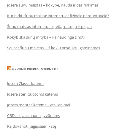
Josera šunų maistas – kokybė, nauda ir pasirinkimas
Kur pirkti šunų maistą: internetu ar fizinėje parduotuvėje?
Šunų maistas internetu – greita, patogu ir pigiau
Kokybiška šunų mityba – ką naudinga žinoti
Sausas šunų maistas – iš kokių produktų gaminamas
GYVUNU PREKES INTERNETU
Josera Classic katėms
Josera sterilizuotoms katėms
Josera maistas katėms – atsiliepimai
CBD aliejaus nauda gyvūnams
Ką dovanoti įsigijusiam katę