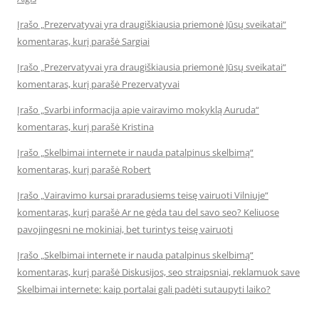
Įrašo „Prezervatyvai yra draugiškiausia priemonė Jūsų sveikatai“
komentaras, kurį parašė Sargiai
Įrašo „Prezervatyvai yra draugiškiausia priemonė Jūsų sveikatai“
komentaras, kurį parašė Prezervatyvai
Įrašo „Svarbi informacija apie vairavimo mokyklą Auruda“
komentaras, kurį parašė Kristina
Įrašo „Skelbimai internete ir nauda patalpinus skelbimą“
komentaras, kurį parašė Robert
Įrašo „Vairavimo kursai praradusiems teisę vairuoti Vilniuje“
komentaras, kurį parašė Ar ne gėda tau del savo seo? Keliuose
pavojingesni ne mokiniai, bet turintys teisę vairuoti
Įrašo „Skelbimai internete ir nauda patalpinus skelbimą“
komentaras, kurį parašė Diskusijos, seo straipsniai, reklamuok save
Skelbimai internete: kaip portalai gali padėti sutaupyti laiko?