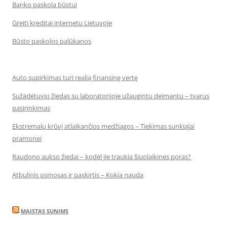
Banko paskola būstui
Greiti kreditai internetu Lietuvoje
Būsto paskolos palūkanos
Auto supirkimas turi realią finansinę vertę
Sužadėtuvių žiedas su laboratorijoje užaugintu deimantu – tvarus
pasirinkimas
Ekstremalų krūvį atlaikančios medžiagos – Tiekimas sunkiajai
pramonei
Raudono aukso žiedai – kodėl jie traukia šiuolaikines poras?
Atbulinis osmosas ir paskirtis – Kokia nauda
MAISTAS SUNIMS