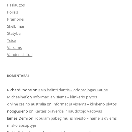
Paslaugos
Poilsis
Pramonei
Skelbimai
Statyba
Teisė
Vaikams
Vandens filtrai
KOMENTARAI
RichardPoope
on
Kaip balinti dantis – odontologas Kaune
Michaelhef
on
Informacija visiems – klinkerio plytos
online casino australia
on
Informacija visiems – klinkerio plytos
noogGueno
on
Kartais praverčia ir naudotojo vadovas
JamesIDemi
on
Tobulam pabėgimui iš miesto – namelis dviems
miško apsuptyje