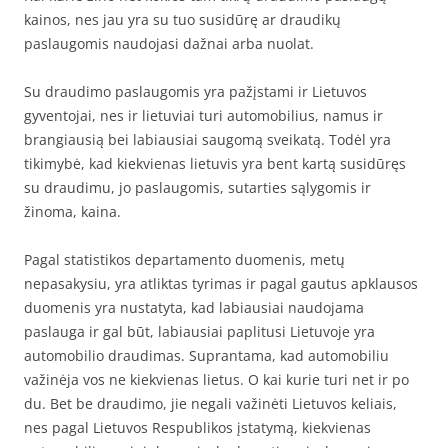
kainos, nes jau yra su tuo susidūrę ar draudikų
paslaugomis naudojasi dažnai arba nuolat.
Su draudimo paslaugomis yra pažįstami ir Lietuvos
gyventojai, nes ir lietuviai turi automobilius, namus ir
brangiausią bei labiausiai saugomą sveikatą. Todėl yra
tikimybė, kad kiekvienas lietuvis yra bent kartą susidūręs
su draudimu, jo paslaugomis, sutarties sąlygomis ir
žinoma, kaina.
Pagal statistikos departamento duomenis, metų
nepasakysiu, yra atliktas tyrimas ir pagal gautus apklausos
duomenis yra nustatyta, kad labiausiai naudojama
paslauga ir gal būt, labiausiai paplitusi Lietuvoje yra
automobilio draudimas. Suprantama, kad automobiliu
važinėja vos ne kiekvienas lietus. O kai kurie turi net ir po
du. Bet be draudimo, jie negali važinėti Lietuvos keliais,
nes pagal Lietuvos Respublikos įstatymą, kiekvienas