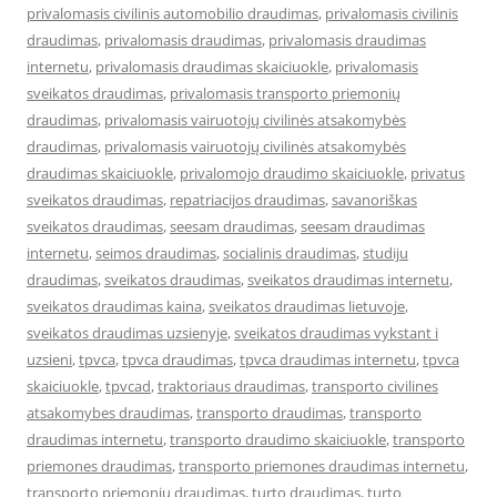
privalomasis civilinis automobilio draudimas
,
privalomasis civilinis
draudimas
,
privalomasis draudimas
,
privalomasis draudimas
internetu
,
privalomasis draudimas skaiciuokle
,
privalomasis
sveikatos draudimas
,
privalomasis transporto priemonių
draudimas
,
privalomasis vairuotojų civilinės atsakomybės
draudimas
,
privalomasis vairuotojų civilinės atsakomybės
draudimas skaiciuokle
,
privalomojo draudimo skaiciuokle
,
privatus
sveikatos draudimas
,
repatriacijos draudimas
,
savanoriškas
sveikatos draudimas
,
seesam draudimas
,
seesam draudimas
internetu
,
seimos draudimas
,
socialinis draudimas
,
studiju
draudimas
,
sveikatos draudimas
,
sveikatos draudimas internetu
,
sveikatos draudimas kaina
,
sveikatos draudimas lietuvoje
,
sveikatos draudimas uzsienyje
,
sveikatos draudimas vykstant i
uzsieni
,
tpvca
,
tpvca draudimas
,
tpvca draudimas internetu
,
tpvca
skaiciuokle
,
tpvcad
,
traktoriaus draudimas
,
transporto civilines
atsakomybes draudimas
,
transporto draudimas
,
transporto
draudimas internetu
,
transporto draudimo skaiciuokle
,
transporto
priemones draudimas
,
transporto priemones draudimas internetu
,
transporto priemonių draudimas
,
turto draudimas
,
turto