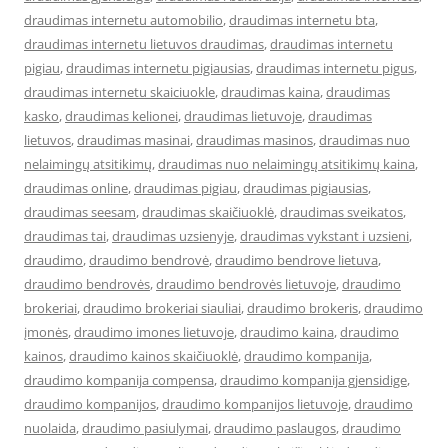
draudimas internetu automobilio
,
draudimas internetu bta
,
draudimas internetu lietuvos draudimas
,
draudimas internetu
pigiau
,
draudimas internetu pigiausias
,
draudimas internetu pigus
,
draudimas internetu skaiciuokle
,
draudimas kaina
,
draudimas
kasko
,
draudimas kelionei
,
draudimas lietuvoje
,
draudimas
lietuvos
,
draudimas masinai
,
draudimas masinos
,
draudimas nuo
nelaimingų atsitikimų
,
draudimas nuo nelaimingų atsitikimų kaina
,
draudimas online
,
draudimas pigiau
,
draudimas pigiausias
,
draudimas seesam
,
draudimas skaičiuoklė
,
draudimas sveikatos
,
draudimas tai
,
draudimas uzsienyje
,
draudimas vykstant i uzsieni
,
draudimo
,
draudimo bendrovė
,
draudimo bendrove lietuva
,
draudimo bendrovės
,
draudimo bendrovės lietuvoje
,
draudimo
brokeriai
,
draudimo brokeriai siauliai
,
draudimo brokeris
,
draudimo
įmonės
,
draudimo imones lietuvoje
,
draudimo kaina
,
draudimo
kainos
,
draudimo kainos skaičiuoklė
,
draudimo kompanija
,
draudimo kompanija compensa
,
draudimo kompanija gjensidige
,
draudimo kompanijos
,
draudimo kompanijos lietuvoje
,
draudimo
nuolaida
,
draudimo pasiulymai
,
draudimo paslaugos
,
draudimo