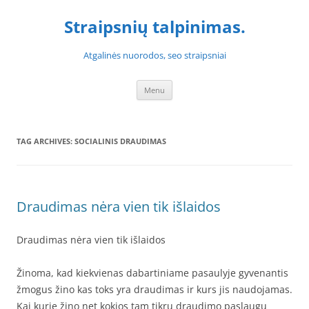
Skip
to
Straipsnių talpinimas.
content
Atgalinės nuorodos, seo straipsniai
Menu
TAG ARCHIVES:
SOCIALINIS DRAUDIMAS
Draudimas nėra vien tik išlaidos
Draudimas nėra vien tik išlaidos
Žinoma, kad kiekvienas dabartiniame pasaulyje gyvenantis
žmogus žino kas toks yra draudimas ir kurs jis naudojamas.
Kai kurie žino net kokios tam tikrų draudimo paslaugų