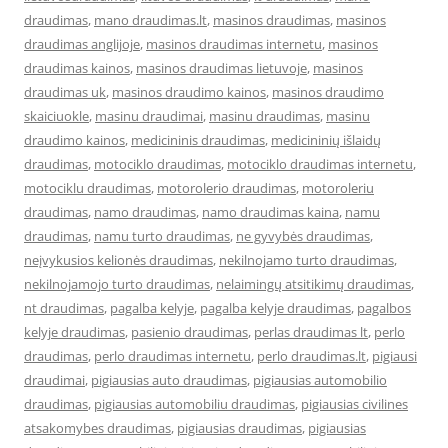
draudimas
,
mano draudimas.lt
,
masinos draudimas
,
masinos
draudimas anglijoje
,
masinos draudimas internetu
,
masinos
draudimas kainos
,
masinos draudimas lietuvoje
,
masinos
draudimas uk
,
masinos draudimo kainos
,
masinos draudimo
skaiciuokle
,
masinu draudimai
,
masinu draudimas
,
masinu
draudimo kainos
,
medicininis draudimas
,
medicininių išlaidų
draudimas
,
motociklo draudimas
,
motociklo draudimas internetu
,
motociklu draudimas
,
motorolerio draudimas
,
motoroleriu
draudimas
,
namo draudimas
,
namo draudimas kaina
,
namu
draudimas
,
namu turto draudimas
,
ne gyvybės draudimas
,
neįvykusios kelionės draudimas
,
nekilnojamo turto draudimas
,
nekilnojamojo turto draudimas
,
nelaimingų atsitikimų draudimas
,
nt draudimas
,
pagalba kelyje
,
pagalba kelyje draudimas
,
pagalbos
kelyje draudimas
,
pasienio draudimas
,
perlas draudimas lt
,
perlo
draudimas
,
perlo draudimas internetu
,
perlo draudimas.lt
,
pigiausi
draudimai
,
pigiausias auto draudimas
,
pigiausias automobilio
draudimas
,
pigiausias automobiliu draudimas
,
pigiausias civilines
atsakomybes draudimas
,
pigiausias draudimas
,
pigiausias