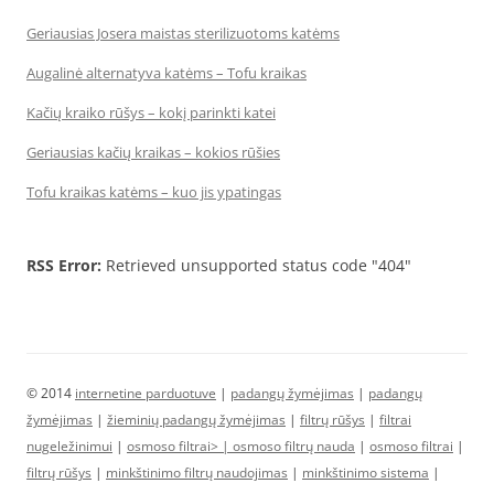
Geriausias Josera maistas sterilizuotoms katėms
Augalinė alternatyva katėms – Tofu kraikas
Kačių kraiko rūšys – kokį parinkti katei
Geriausias kačių kraikas – kokios rūšies
Tofu kraikas katėms – kuo jis ypatingas
RSS Error:
Retrieved unsupported status code "404"
© 2014
internetine parduotuve
|
padangų žymėjimas
|
padangų
žymėjimas
|
žieminių padangų žymėjimas
|
filtrų rūšys
|
filtrai
nugeležinimui
|
osmoso filtrai> |
osmoso filtrų nauda
|
osmoso filtrai
|
filtrų rūšys
|
minkštinimo filtrų naudojimas
|
minkštinimo sistema
|