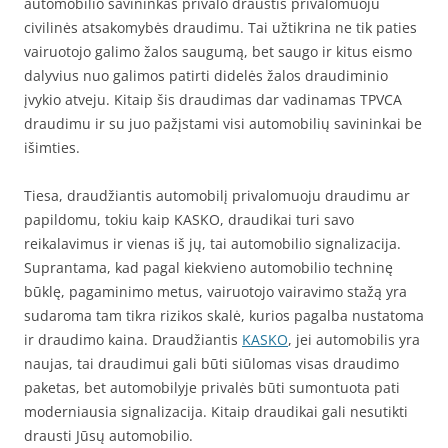
automobilio savininkas privalo draustis privalomuoju
civilinės atsakomybės draudimu. Tai užtikrina ne tik paties
vairuotojo galimo žalos saugumą, bet saugo ir kitus eismo
dalyvius nuo galimos patirti didelės žalos draudiminio
įvykio atveju. Kitaip šis draudimas dar vadinamas TPVCA
draudimu ir su juo pažįstami visi automobilių savininkai be
išimties.
Tiesa, draudžiantis automobilį privalomuoju draudimu ar
papildomu, tokiu kaip KASKO, draudikai turi savo
reikalavimus ir vienas iš jų, tai automobilio signalizacija.
Suprantama, kad pagal kiekvieno automobilio techninę
būklę, pagaminimo metus, vairuotojo vairavimo stažą yra
sudaroma tam tikra rizikos skalė, kurios pagalba nustatoma
ir draudimo kaina. Draudžiantis
KASKO
, jei automobilis yra
naujas, tai draudimui gali būti siūlomas visas draudimo
paketas, bet automobilyje privalės būti sumontuota pati
moderniausia signalizacija. Kitaip draudikai gali nesutikti
drausti Jūsų automobilio.