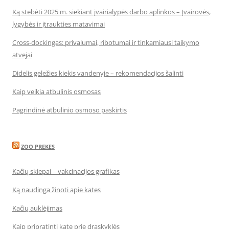
Ką stebėti 2025 m. siekiant įvairialypės darbo aplinkos – Įvairovės,
lygybės ir įtraukties matavimai
Cross-dockingas: privalumai, ribotumai ir tinkamiausi taikymo
atvejai
Didelis geležies kiekis vandenyje – rekomendacijos šalinti
Kaip veikia atbulinis osmosas
Pagrindinė atbulinio osmoso paskirtis
ZOO PREKES
Kačių skiepai – vakcinacijos grafikas
Ką naudinga žinoti apie kates
Kačių auklėjimas
Kaip pripratinti katę prie draskyklės