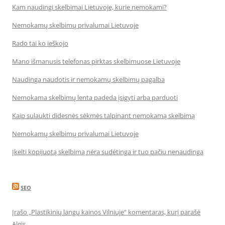
Kam naudingi skelbimai Lietuvoje, kurie nemokami?
Nemokamų skelbimų privalumai Lietuvoje
Rado tai ko ieškojo
Mano išmanusis telefonas pirktas skelbimuose Lietuvoje
Naudinga naudotis ir nemokamų skelbimų pagalba
Nemokama skelbimų lenta padeda įsigyti arba parduoti
Kaip sulaukti didesnės sėkmės talpinant nemokamą skelbimą
Nemokamų skelbimų privalumai Lietuvoje
Įkelti kopijuotą skelbimą nėra sudėtinga ir tuo pačiu nenaudinga
SEO
Įrašo „Plastikinių langų kainos Vilniuje“ komentaras, kurį parašė
Algis