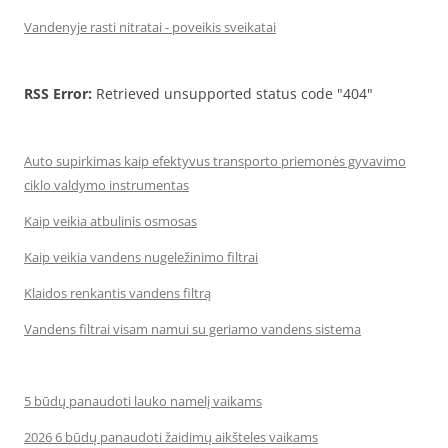
Vandenyje rasti nitratai - poveikis sveikatai
RSS Error:
Retrieved unsupported status code "404"
Auto supirkimas kaip efektyvus transporto priemonės gyvavimo
ciklo valdymo instrumentas
Kaip veikia atbulinis osmosas
Kaip veikia vandens nugeležinimo filtrai
Klaidos renkantis vandens filtrą
Vandens filtrai visam namui su geriamo vandens sistema
5 būdų panaudoti lauko namelį vaikams
2026 6 būdų panaudoti žaidimų aikšteles vaikams