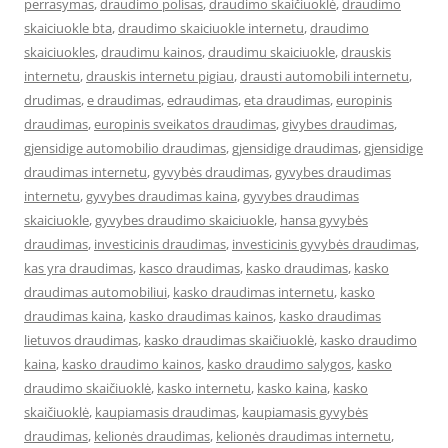
perrasymas
,
draudimo polisas
,
draudimo skaičiuoklė
,
draudimo
skaiciuokle bta
,
draudimo skaiciuokle internetu
,
draudimo
skaiciuokles
,
draudimu kainos
,
draudimu skaiciuokle
,
drauskis
internetu
,
drauskis internetu pigiau
,
drausti automobili internetu
,
drudimas
,
e draudimas
,
edraudimas
,
eta draudimas
,
europinis
draudimas
,
europinis sveikatos draudimas
,
givybes draudimas
,
gjensidige automobilio draudimas
,
gjensidige draudimas
,
gjensidige
draudimas internetu
,
gyvybės draudimas
,
gyvybes draudimas
internetu
,
gyvybes draudimas kaina
,
gyvybes draudimas
skaiciuokle
,
gyvybes draudimo skaiciuokle
,
hansa gyvybės
draudimas
,
investicinis draudimas
,
investicinis gyvybės draudimas
,
kas yra draudimas
,
kasco draudimas
,
kasko draudimas
,
kasko
draudimas automobiliui
,
kasko draudimas internetu
,
kasko
draudimas kaina
,
kasko draudimas kainos
,
kasko draudimas
lietuvos draudimas
,
kasko draudimas skaičiuoklė
,
kasko draudimo
kaina
,
kasko draudimo kainos
,
kasko draudimo salygos
,
kasko
draudimo skaičiuoklė
,
kasko internetu
,
kasko kaina
,
kasko
skaičiuoklė
,
kaupiamasis draudimas
,
kaupiamasis gyvybės
draudimas
,
kelionės draudimas
,
kelionės draudimas internetu
,