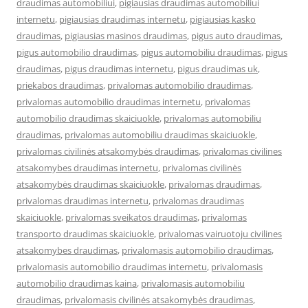
draudimas automobiliui
,
pigiausias draudimas automobiliui
internetu
,
pigiausias draudimas internetu
,
pigiausias kasko
draudimas
,
pigiausias masinos draudimas
,
pigus auto draudimas
,
pigus automobilio draudimas
,
pigus automobiliu draudimas
,
pigus
draudimas
,
pigus draudimas internetu
,
pigus draudimas uk
,
priekabos draudimas
,
privalomas automobilio draudimas
,
privalomas automobilio draudimas internetu
,
privalomas
automobilio draudimas skaiciuokle
,
privalomas automobiliu
draudimas
,
privalomas automobiliu draudimas skaiciuokle
,
privalomas civilinės atsakomybės draudimas
,
privalomas civilines
atsakomybes draudimas internetu
,
privalomas civilinės
atsakomybės draudimas skaiciuokle
,
privalomas draudimas
,
privalomas draudimas internetu
,
privalomas draudimas
skaiciuokle
,
privalomas sveikatos draudimas
,
privalomas
transporto draudimas skaiciuokle
,
privalomas vairuotoju civilines
atsakomybes draudimas
,
privalomasis automobilio draudimas
,
privalomasis automobilio draudimas internetu
,
privalomasis
automobilio draudimas kaina
,
privalomasis automobiliu
draudimas
,
privalomasis civilinės atsakomybės draudimas
,