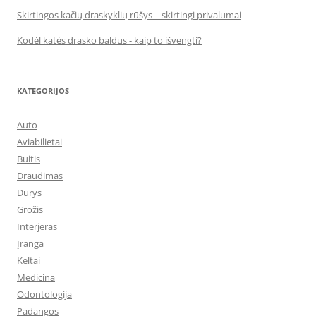
Skirtingos kačių draskyklių rūšys – skirtingi privalumai
Kodėl katės drasko baldus - kaip to išvengti?
KATEGORIJOS
Auto
Aviabilietai
Buitis
Draudimas
Durys
Grožis
Interjeras
Įranga
Keltai
Medicina
Odontologija
Padangos