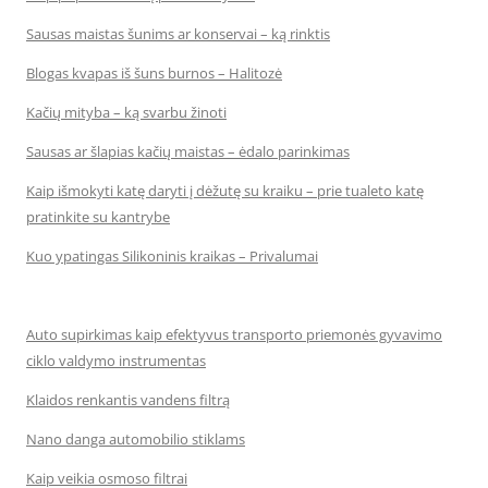
Sausas maistas šunims ar konservai – ką rinktis
Blogas kvapas iš šuns burnos – Halitozė
Kačių mityba – ką svarbu žinoti
Sausas ar šlapias kačių maistas – ėdalo parinkimas
Kaip išmokyti katę daryti į dėžutę su kraiku – prie tualeto katę
pratinkite su kantrybe
Kuo ypatingas Silikoninis kraikas – Privalumai
Auto supirkimas kaip efektyvus transporto priemonės gyvavimo
ciklo valdymo instrumentas
Klaidos renkantis vandens filtrą
Nano danga automobilio stiklams
Kaip veikia osmoso filtrai