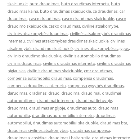
skaiciuokle
,
buto draudimas
,
buto draudimas internetu
,
buto
draudimas kaina
,
buto draudimas skaiciuokle
,
ca draudimas
,
car
draudimas
,
casco draudimas
,
casco draudimas skaiciuokle
,
casco
draudimo skaiciuokle
,
casko draudimas
,
civilinė atsakomybė
,
civilinės atsakomybės draudimas
,
civilinės atsakomybės draudimas
internetu
,
civilines atsakomybes draudimas skaiciuokle
,
civilinės
atsakomybės draudimo skaičiuoklė
,
civilinės atsakomybės sąlygos
,
civilinio draudimo skaiciuokle
,
civilinis automobilio draudimas
,
civilinis draudimas
,
civilinis draudimas internetu
,
civilinis draudimas
pigiausias
,
civilinis draudimas skaiciuokle
,
cmr draudimas
,
compensa automobilio draudimas
,
compensa draudimas
,
compensa draudimas internetu
,
compensa gyvybės draudimas
,
darudimas
,
dradimas
,
draud
,
draudima
,
draudimai
,
draudimai
automobiliams
,
draudimai internetu
,
draudimai lietuvoje
,
draudimas
,
draudimas anglijoje
,
draudimas auto
,
draudimas
automobilio
,
draudimas automobilio internetu
,
draudimas
automobiliui
,
draudimas automobiliui skaiciuokle
,
draudimas bta
,
draudimas civilines atsakomybes
,
draudimas compensa
,
draudimas gjensidige
,
draudimas i baltarusija
,
draudimas internete
,