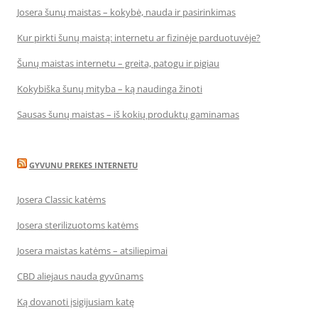
Josera šunų maistas – kokybė, nauda ir pasirinkimas
Kur pirkti šunų maistą: internetu ar fizinėje parduotuvėje?
Šunų maistas internetu – greita, patogu ir pigiau
Kokybiška šunų mityba – ką naudinga žinoti
Sausas šunų maistas – iš kokių produktų gaminamas
GYVUNU PREKES INTERNETU
Josera Classic katėms
Josera sterilizuotoms katėms
Josera maistas katėms – atsiliepimai
CBD aliejaus nauda gyvūnams
Ką dovanoti įsigijusiam katę