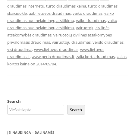
draudimas internetu
,
turto draudimas kaina
,
turto draudimas
skaiciuokle
,
uab lietuvos draudimas
,
vaiko draudimas
,
vaiko
draudimas nuo nelaimingų atsitikimų
,
vaiku draudimas
,
vaikų
draudimas nuo nelaimingų atsitikimų
,
vairuotojų civilinės
atsakomybės draudimas
,
vairuotojų civilinės atsakomybės
privalomasis draudimas
,
vairuotoju draudimas
,
verslo draudimas
,
visi draudimai
,
www.lietuvos draudimas
,
www.lietuvos
draudimas.lt
,
www.perlo draudimas.lt
,
zalia korta draudimas
,
zalios
kortos kaina
on
2014/09/04
.
Search
Search
JEI NAUDINGA – DALINAMĖS