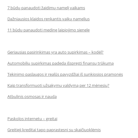
7 būdų panaudoti žaidimų namelį vaikams
Dažniausios klaidos renkantis vaikų namelius
11 būdų panaudoti medinę laipiojimo sienelę
Geriausias pasirinkimas yra auto supirkimas – kodėl?
Automobilių supirkimas padeda išspręsti finansų trūkumą
Tekinimo paslaugos ir realūs pavyzdžiai iš sunkiosios pramonės
Kaip transformuoti užsakymų valdymą per 12 mėnesių?
Atbulinis osmosas ir nauda
Paskolos internetu – greitai
Greitieji kreditai tapo paprastesni su skaičiuoklėmis