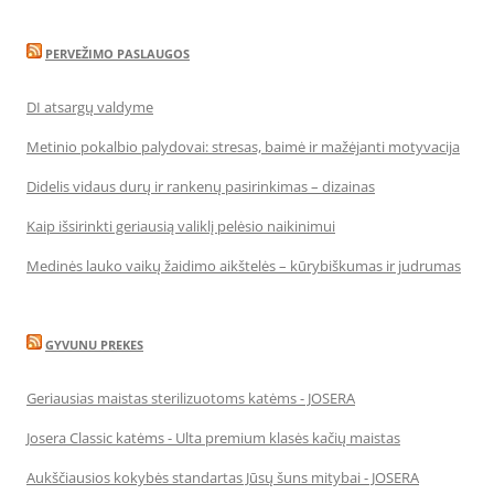
PERVEŽIMO PASLAUGOS
DI atsargų valdyme
Metinio pokalbio palydovai: stresas, baimė ir mažėjanti motyvacija
Didelis vidaus durų ir rankenų pasirinkimas – dizainas
Kaip išsirinkti geriausią valiklį pelėsio naikinimui
Medinės lauko vaikų žaidimo aikštelės – kūrybiškumas ir judrumas
GYVUNU PREKES
Geriausias maistas sterilizuotoms katėms - JOSERA
Josera Classic katėms - Ulta premium klasės kačių maistas
Aukščiausios kokybės standartas Jūsų šuns mitybai - JOSERA