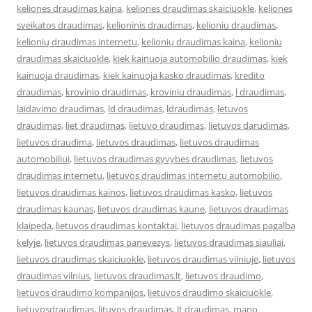
keliones draudimas kaina
,
keliones draudimas skaiciuokle
,
keliones
sveikatos draudimas
,
kelioninis draudimas
,
kelioniu draudimas
,
kelionių draudimas internetu
,
kelionių draudimas kaina
,
kelioniu
draudimas skaiciuokle
,
kiek kainuoja automobilio draudimas
,
kiek
kainuoja draudimas
,
kiek kainuoja kasko draudimas
,
kredito
draudimas
,
krovinio draudimas
,
kroviniu draudimas
,
l draudimas
,
laidavimo draudimas
,
ld draudimas
,
ldraudimas
,
letuvos
draudimas
,
liet draudimas
,
lietuvo draudimas
,
lietuvos darudimas
,
lietuvos draudima
,
lietuvos draudimas
,
lietuvos draudimas
automobiliui
,
lietuvos draudimas gyvybes draudimas
,
lietuvos
draudimas internetu
,
lietuvos draudimas internetu automobilio
,
lietuvos draudimas kainos
,
lietuvos draudimas kasko
,
lietuvos
draudimas kaunas
,
lietuvos draudimas kaune
,
lietuvos draudimas
klaipeda
,
lietuvos draudimas kontaktai
,
lietuvos draudimas pagalba
kelyje
,
lietuvos draudimas panevezys
,
lietuvos draudimas siauliai
,
lietuvos draudimas skaiciuokle
,
lietuvos draudimas vilniuje
,
lietuvos
draudimas vilnius
,
lietuvos draudimas.lt
,
lietuvos draudimo
,
lietuvos draudimo kompanijos
,
lietuvos draudimo skaiciuokle
,
lietuvosdraudimas
,
lituvos draudimas
,
lt draudimas
,
mano