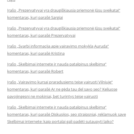
Įrašo „Prezervatyvai yra draugiškiausia priemonė Jūsų sveikatai“
komentaras, kurį parašė Sargiai
Įrašo „Prezervatyvai yra draugiškiausia priemonė Jūsų sveikatai“
komentaras, kurį parašė Prezervatyvai
Įrašo „Svarbi informacija apie vairavimo mokyklą Auruda“
komentaras, kurį parašė Kristina
Įrašo „Skelbimai internete ir nauda patalpinus skelbimą“
komentaras, kurį parašė Robert
Įrašo „Vairavimo kursai praradusiems teisę vairuoti Vilniuje“
komentaras, kurį parašė Ar ne gėda tau del savo seo? Keliuose
pavojingesni ne mokiniai, bet turintys teisę vairuoti
Įrašo „Skelbimai internete ir nauda patalpinus skelbimą“
komentaras, kurį parašė Diskusijos, seo straipsniai, reklamuok save
Skelbimai internete: kaip portalai gali padėti sutaupyti laiko?