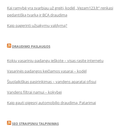
Kai ramybė yra svarbiau už greitį, kodėl „Vezam123.lt“ renkasi
pedantišką tvarką ir BCA draudimą
Kaip pagerinti užsakymų valdymą?
DRAUDIMO PASLAUGOS
Kokių vasarinių padangų ieškote – visas rasite internetu
Vasarinės padangos keičiamos vasarai – kodėl
Šiuolaikiškas pasirinkimas – vandens aparatai ofisui
Vandens filtrai namui – kokybei
Kaip gauti pigesnį automobilio draudimą. Patarimai
SEO STRAIPSNIU TALPINIMAS