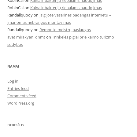
RobinCal
on
Kaina ir bakterijų riebalams naudojimas
RobinCal
on
Kaina ir bakterijų riebalams naudojimas
Randallquody
on
Įsigijote vasarines padangas internetu –
įmanomas nebrangus montavimas
Randallquody
on
Remonto meistrų paslaugos
avet mirakyan_dnmt
on
Trinkelės pigiai prie kaimo turizmo
sodybos
NAMAI
Log in
Entries feed
Comments feed
WordPress.org
DEBESĖLIS