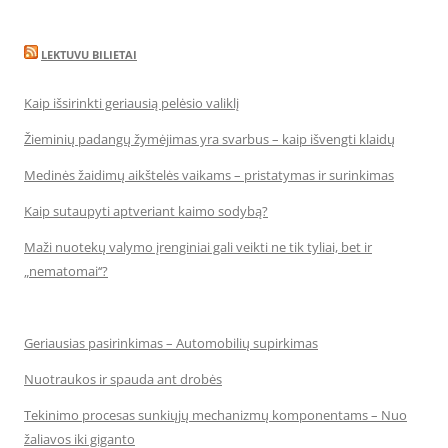
LEKTUVU BILIETAI
Kaip išsirinkti geriausią pelėsio valiklį
Žieminių padangų žymėjimas yra svarbus – kaip išvengti klaidų
Medinės žaidimų aikštelės vaikams – pristatymas ir surinkimas
Kaip sutaupyti aptveriant kaimo sodybą?
Maži nuotekų valymo įrenginiai gali veikti ne tik tyliai, bet ir
„nematomai‘‘?
Geriausias pasirinkimas – Automobilių supirkimas
Nuotraukos ir spauda ant drobės
Tekinimo procesas sunkiųjų mechanizmų komponentams – Nuo
žaliavos iki giganto