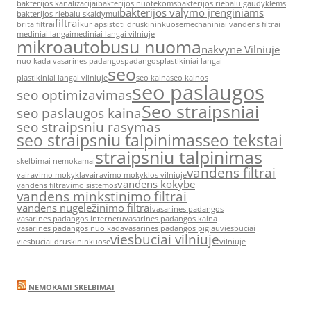
bakterijos kanalizacijai
bakterijos nuotekoms
bakterijos riebalu gaudyklems
bakterijos valymo įrenginiams
bakterijos riebalu skaidymui
filtrai
brita filtrai
kur apsistoti druskininkuose
mechaniniai vandens filtrai
mediniai langai
mediniai langai vilniuje
mikroautobusu nuoma
nakvyne Vilniuje
nuo kada vasarines padangos
padangos
plastikiniai langai
seo
plastikiniai langai vilniuje
seo kaina
seo kainos
seo paslaugos
seo optimizavimas
Seo straipsniai
seo paslaugos kaina
seo straipsniu rasymas
seo straipsniu talpinimas
seo tekstai
straipsniu talpinimas
skelbimai nemokamai
vandens filtrai
vairavimo mokykla
vairavimo mokyklos vilniuje
vandens kokybe
vandens filtravimo sistemos
vandens minkstinimo filtrai
vandens nugeležinimo filtrai
vasarines padangos
vasarines padangos internetu
vasarines padangos kaina
vasarines padangos nuo kada
vasarines padangos pigiau
viesbuciai
viesbuciai vilniuje
viesbuciai druskininkuose
vilniuje
NEMOKAMI SKELBIMAI