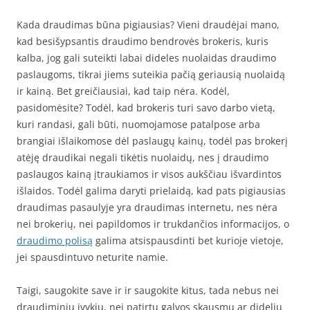
Kada draudimas būna pigiausias? Vieni draudėjai mano,
kad besišypsantis draudimo bendrovės brokeris, kuris
kalba, jog gali suteikti labai dideles nuolaidas draudimo
paslaugoms, tikrai jiems suteikia pačią geriausią nuolaidą
ir kainą. Bet greičiausiai, kad taip nėra. Kodėl,
pasidomėsite? Todėl, kad brokeris turi savo darbo vietą,
kuri randasi, gali būti, nuomojamose patalpose arba
brangiai išlaikomose dėl paslaugų kainų, todėl pas brokerį
atėję draudikai negali tikėtis nuolaidų, nes į draudimo
paslaugos kainą įtraukiamos ir visos aukščiau išvardintos
išlaidos. Todėl galima daryti prielaidą, kad pats pigiausias
draudimas pasaulyje yra draudimas internetu, nes nėra
nei brokerių, nei papildomos ir trukdančios informacijos, o
draudimo polisą
galima atsispausdinti bet kurioje vietoje,
jei spausdintuvo neturite namie.
Taigi, saugokite save ir ir saugokite kitus, tada nebus nei
draudiminių įvykių, nei patirtų galvos skausmų ar didelių