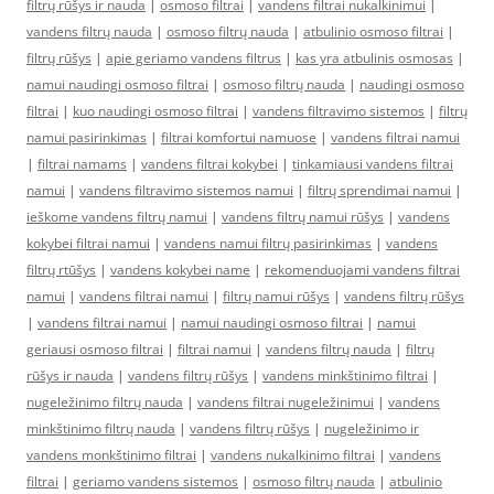
filtrų rūšys ir nauda
|
osmoso filtrai
|
vandens filtrai nukalkinimui
|
vandens filtrų nauda
|
osmoso filtrų nauda
|
atbulinio osmoso filtrai
|
filtrų rūšys
|
apie geriamo vandens filtrus
|
kas yra atbulinis osmosas
|
namui naudingi osmoso filtrai
|
osmoso filtrų nauda
|
naudingi osmoso
filtrai
|
kuo naudingi osmoso filtrai
|
vandens filtravimo sistemos
|
filtrų
namui pasirinkimas
|
filtrai komfortui namuose
|
vandens filtrai namui
|
filtrai namams
|
vandens filtrai kokybei
|
tinkamiausi vandens filtrai
namui
|
vandens filtravimo sistemos namui
|
filtrų sprendimai namui
|
ieškome vandens filtrų namui
|
vandens filtrų namui rūšys
|
vandens
kokybei filtrai namui
|
vandens namui filtrų pasirinkimas
|
vandens
filtrų rtūšys
|
vandens kokybei name
|
rekomenduojami vandens filtrai
namui
|
vandens filtrai namui
|
filtrų namui rūšys
|
vandens filtrų rūšys
|
vandens filtrai namui
|
namui naudingi osmoso filtrai
|
namui
geriausi osmoso filtrai
|
filtrai namui
|
vandens filtrų nauda
|
filtrų
rūšys ir nauda
|
vandens filtrų rūšys
|
vandens minkštinimo filtrai
|
nugeležinimo filtrų nauda
|
vandens filtrai nugeležinimui
|
vandens
minkštinimo filtrų nauda
|
vandens filtrų rūšys
|
nugeležinimo ir
vandens monkštinimo filtrai
|
vandens nukalkinimo filtrai
|
vandens
filtrai
|
geriamo vandens sistemos
|
osmoso filtrų nauda
|
atbulinio