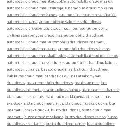
automobilio draudimas skaiciuokle
,
automobilio draudimas uk
,
automobilio draudimas uzsienyje
,
automobilio draudimo kaina
,
automobilio draudimo kainos
,
automobilio draudimo skaičiuoklė
,
automobilio kaina
,
automobilio privalomasis draudimas
,
automobilio privalomasis draudimas internetu
,
automobilių
civilinės atsakomybės draudimas
,
automobiliu draudimai
,
automobilių draudimas
,
automobilių draudimas internetu
,
automobiliu draudimas kaina
,
automobiliu draudimas kainos
,
automobilių draudimas skaičiuoklė
,
automobiliu draudimo kainos
,
automobiliu draudimo skaiciuokle
,
automobiliu draudimu kainos
,
automobilių kainos
,
bagazo draudimas
,
balticum draudimas
,
baltikums draudimas
,
bendrosios civilinės atsakomybės
draudimas
,
bta automobilio draudimas
,
bta draudimas
,
bta
draudimas internetu
,
bta draudimas kainos
,
bta draudimas kaunas
,
bta draudimas kaune
,
bta draudimas klaipeda
,
bta draudimas
skaičiuoklė
,
bta draudimas vilnius
,
bta draudimo skaiciuokle
,
bta
internetu
,
bta skaiciuokle
,
būsto draudimas
,
busto draudimas
internetu
,
būsto draudimas kaina
,
busto draudimas kainos
,
busto
draudimas skaiciuokle
,
busto draudimo kainos
,
busto draudimo