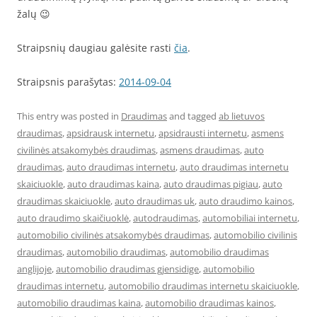
žalų 😉
Straipsnių daugiau galėsite rasti
čia
.
Straipsnis parašytas:
2014-09-04
This entry was posted in
Draudimas
and tagged
ab lietuvos
draudimas
,
apsidrausk internetu
,
apsidrausti internetu
,
asmens
civilinės atsakomybės draudimas
,
asmens draudimas
,
auto
draudimas
,
auto draudimas internetu
,
auto draudimas internetu
skaiciuokle
,
auto draudimas kaina
,
auto draudimas pigiau
,
auto
draudimas skaiciuokle
,
auto draudimas uk
,
auto draudimo kainos
,
auto draudimo skaičiuoklė
,
autodraudimas
,
automobiliai internetu
,
automobilio civilinės atsakomybės draudimas
,
automobilio civilinis
draudimas
,
automobilio draudimas
,
automobilio draudimas
anglijoje
,
automobilio draudimas gjensidige
,
automobilio
draudimas internetu
,
automobilio draudimas internetu skaiciuokle
,
automobilio draudimas kaina
,
automobilio draudimas kainos
,